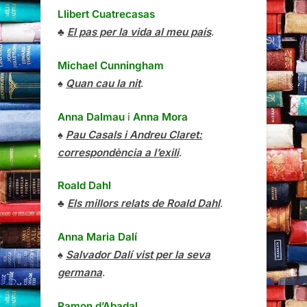
Llibert Cuatrecasas
♣
El pas per la vida al meu país
.
Michael Cunningham
♠
Quan cau la nit
.
Anna Dalmau
i
Anna Mora
♠
Pau Casals i Andreu Claret:
correspondència a l’exili
.
Roald Dahl
♣
Els millors relats de Roald Dahl
.
Anna Maria Dalí
♠
Salvador Dalí vist per la seva
germana
.
Ramon d’Abadal