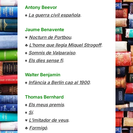
Antony Beevor
♠
La guerra civil española
.
Jaume Benavente
♥
Nocturn de Portbou
.
♣
L’home que llegia Miquel Strogoff
.
♠
Somnis de Valparaíso
.
♦
Els dies sense fi
.
Walter Benjamin
♠
Infància a Berlín cap al 1900
.
Thomas Bernhard
♠
Els meus premis
.
♦
Sí
.
♥
L’imitador de veus
.
♣
Formigó
.