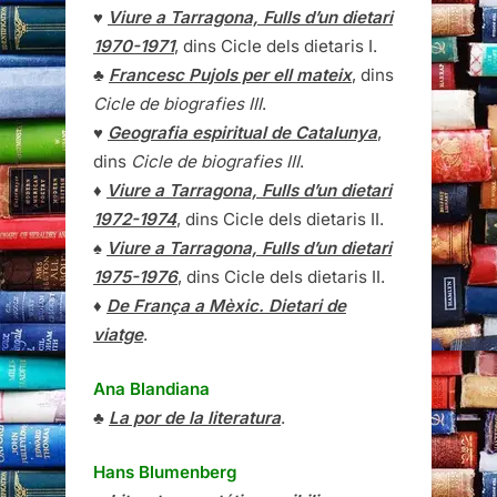
♥
Viure a Tarragona, Fulls d’un dietari
1970-1971
, dins Cicle dels dietaris I.
♣
Francesc Pujols per ell mateix
, dins
Cicle de biografies III
.
♥
Geografia espiritual de Catalunya
,
dins
Cicle de biografies III
.
♦
Viure a Tarragona, Fulls d’un dietari
1972-1974
, dins Cicle dels dietaris II.
♠
Viure a Tarragona, Fulls d’un dietari
1975-1976
, dins Cicle dels dietaris II.
♦
De França a Mèxic. Dietari de
viatge
.
Ana Blandiana
♣
La por de la literatura
.
Hans Blumenberg