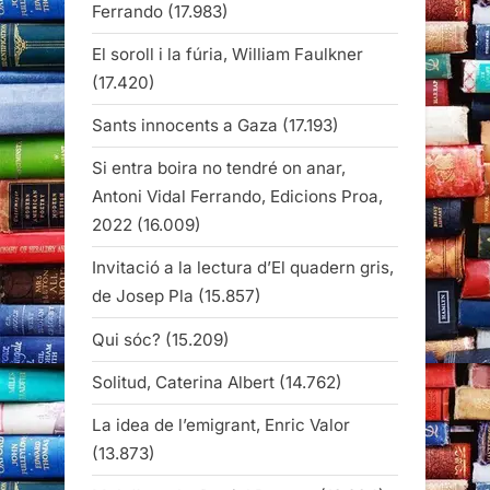
Ferrando
(17.983)
El soroll i la fúria, William Faulkner
(17.420)
Sants innocents a Gaza
(17.193)
Si entra boira no tendré on anar,
Antoni Vidal Ferrando, Edicions Proa,
2022
(16.009)
Invitació a la lectura d’El quadern gris,
de Josep Pla
(15.857)
Qui sóc?
(15.209)
Solitud, Caterina Albert
(14.762)
La idea de l’emigrant, Enric Valor
(13.873)