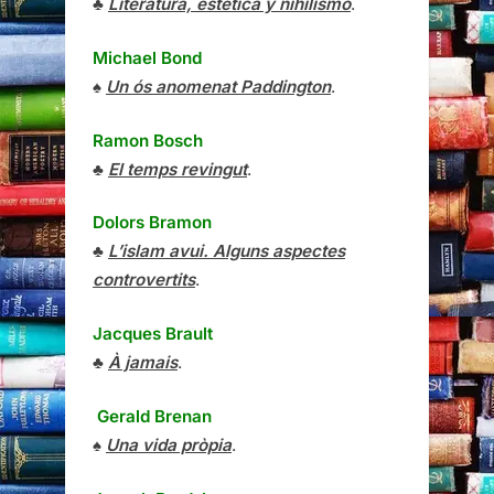
♣
Literatura, estética y nihilismo
.
Michael Bond
♠
Un ós anomenat Paddington
.
Ramon Bosch
♣
El temps revingut
.
Dolors Bramon
♣
L’islam avui. Alguns aspectes
controvertits
.
Jacques Brault
♣
À jamais
.
Gerald Brenan
♠
Una vida pròpia
.