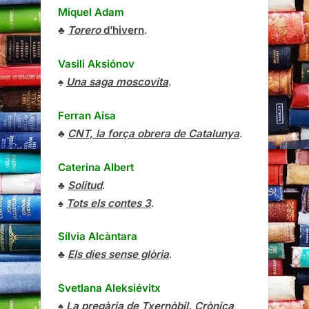
Miquel Adam
♣
Torero
d’hivern
.
Vasili Aksiónov
♠
Una saga moscovita
.
Ferran Aisa
♣
CNT, la força obrera de Catalunya
.
Caterina Albert
♣
Solitud
.
♠
Tots els contes 3
.
Sílvia Alcàntara
♣
Els dies sense glòria
.
Svetlana Aleksiévitx
♠
La pregària de Txernòbil. Crònica