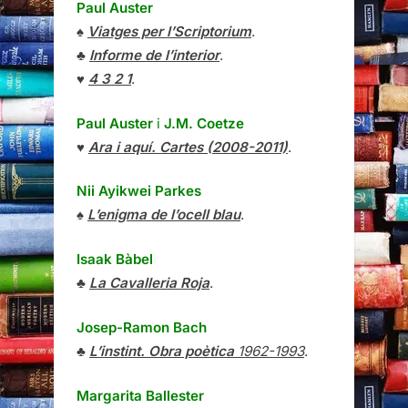
Paul Auster
♠
Viatges per l’Scriptorium
.
♣
Informe de l’interior
.
♥
4 3 2 1
.
Paul Auster
i
J.M. Coetze
♥
Ara i aquí. Cartes (2008-2011)
.
Nii Ayikwei Parkes
♠
L’enigma de l’ocell blau
.
Isaak Bàbel
♣
La Cavalleria Roja
.
Josep-Ramon Bach
♣
L’instint. Obra poètica
1962-1993
.
Margarita Ballester