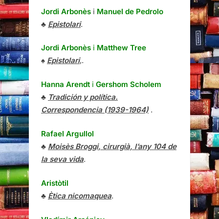
Jordi Arbonès
i
Manuel de Pedrolo
♣
Epistolari
.
Jordi Arbonès
i
Matthew Tree
♠
Epistolari
,.
Hanna Arendt
i
Gershom Scholem
♣
Tradición y política.
Correspondencia (1939-1964)
.
Rafael Argullol
♣
Moisès Broggi, cirurgià, l’any 104 de
la seva vida
.
Aristòtil
♣
Ètica nicomaquea
.