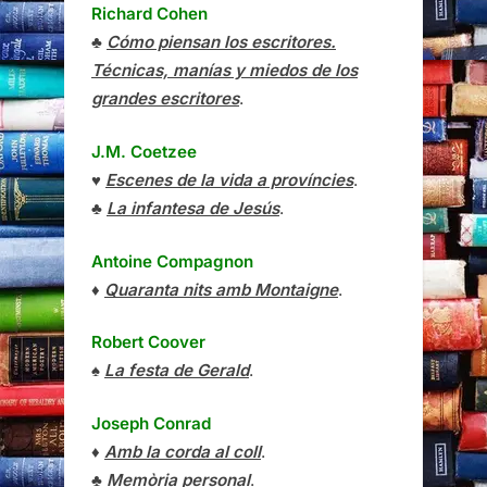
Richard Cohen
♣
Cómo piensan los escritores.
Técnicas, manías y miedos de los
grandes escritores
.
J.M. Coetzee
♥
Escenes de la vida a províncies
.
♣
La infantesa de Jesús
.
Antoine Compagnon
♦
Quaranta nits amb Montaigne
.
Robert Coover
♠
La festa de Gerald
.
Joseph Conrad
♦
Amb la corda al coll
.
♣
Memòria personal
.