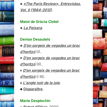
♣
«The Paris Review»,
Entrevistas
,
Vol. II (1984-2012)
.
Maiol de Gràcia Clotet
♣
La Peixera
.
Denise Desautels
♣
D’on sorgeix de vegades un braç
d’horitzó
(I)
.
♥
D’on sorgeix de vegades un braç
d’horitzó
(II)
.
♦
D’on sorgeix de vegades un braç
d’horitzó
(i III)
.
♠
L'angle noir de la joie
.
♣
Disparaître
.
Marie Desplechin
♠
Retrat d’Olivia
, 2000.