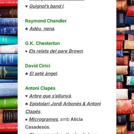
♥
Guignol’s band I
.
Raymond Chandler
♣
Adéu, nena
.
G.K. Chesterton
♦
Els relats del pare Brown
.
David Cirici
♣
El setè àngel
.
Antoni Clapés
♥
Arbre que s’allunyà
.
♣
Epistolari Jordi Arbonès & Antoni
Clapés
.
♠
Microgrames
, amb
Alícia
Casadesús
.