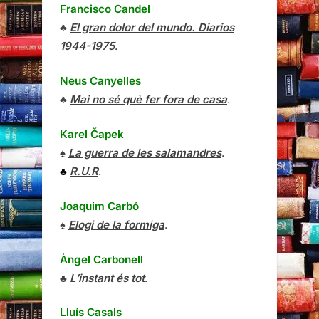
Francisco Candel
♣
El gran dolor del mundo. Diarios
1944-1975
.
Neus Canyelles
♣
Mai no sé què fer fora de casa
.
Karel Čapek
♠
La guerra de les salamandres
.
♣
R.U.R
.
Joaquim Carbó
♠
Elogi de la formiga
.
Àngel Carbonell
♣
L’instant és tot
.
Lluís Casals