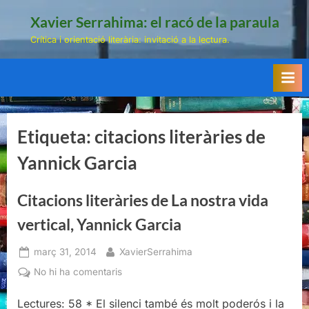
Skip
Xavier Serrahima: el racó de la paraula
to
Crítica i orientació literària: invitació a la lectura.
content
Etiqueta:
citacions literàries de
Yannick Garcia
Citacions literàries de La nostra vida
vertical, Yannick Garcia
Posted
By
març 31, 2014
XavierSerrahima
on
a
No hi ha comentaris
Citacions
Lectures: 58 * El silenci també és molt poderós i la
literàries