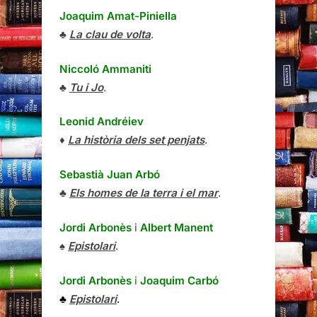
Joaquim Amat-Piniella
♣
La clau de volta
.
Niccoló Ammaniti
♣
Tu i Jo
.
Leonid Andréiev
♦
La història dels set penjats
.
Sebastià Juan Arbó
♣
Els homes de la terra i el mar
.
Jordi Arbonès
i
Albert Manent
♠
Epistolari
.
Jordi Arbonès
i
Joaquim Carbó
♣
Epistolari
.