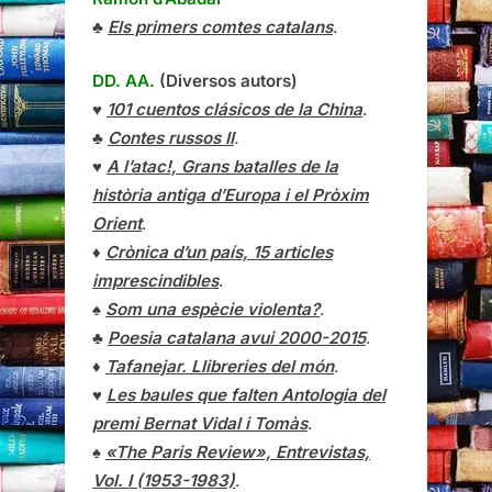
♣
Els primers comtes catalans
.
DD. AA.
(Diversos autors)
♥
101 cuentos clásicos de la China
.
♣
Contes russos II
.
♥
A l’atac!, Grans batalles de la
història antiga d’Europa i el Pròxim
Orient
.
♦
Crònica d’un país, 15 articles
imprescindibles
.
♠
Som una espècie violenta?
.
♣
Poesia catalana avui 2000-2015
.
♦
Tafanejar. Llibreries del món
.
♥
Les baules que falten Antologia del
premi Bernat Vidal i Tomàs
.
♠
«The Paris Review», Entrevistas,
Vol. I (1953-1983)
.