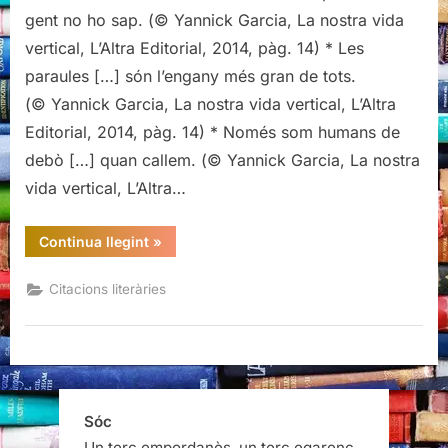
de
gent no ho sap. (© Yannick Garcia, La nostra vida
La
vertical, L’Altra Editorial, 2014, pàg. 14) * Les
nostra
paraules […] són l’engany més gran de tots.
vida
(© Yannick Garcia, La nostra vida vertical, L’Altra
vertical,
Yannick
Editorial, 2014, pàg. 14) * Només som humans de
Garcia
debò […] quan callem. (© Yannick Garcia, La nostra
vida vertical, L’Altra…
“Citacions
Continua llegint
»
literàries
de
La
Citacions literàries
nostra
vida
vertical,
Yannick
Garcia”
Sóc
Un terç empordanès, un terç egarenc,