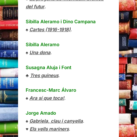
del futur
.
Sibilla Aleramo
i
Dino Campana
♠
Cartes (1916-1918)
.
Sibilla Aleramo
♠
Una dona
.
Susagna Aluja i Font
♣
Tres guineus
.
Francesc-Marc Álvaro
♠
Ara sí que toca!
.
Jorge Amado
♠
Gabriela, clau i canyella
.
♥
Els vells mariners
.