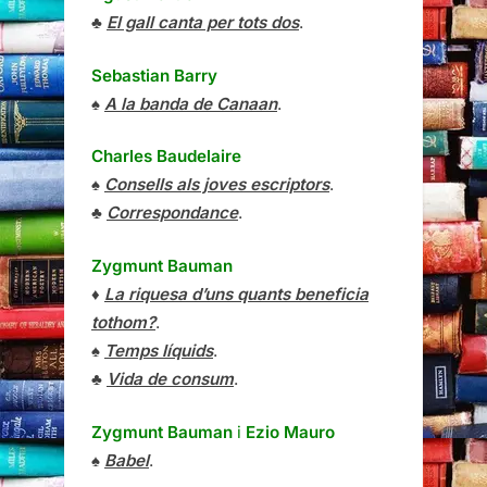
♣
El gall canta per tots dos
.
Sebastian Barry
♠
A la banda de Canaan
.
Charles Baudelaire
♠
Consells als joves escriptors
.
♣
Correspondance
.
Zygmunt Bauman
♦
La riquesa d’uns quants beneficia
tothom?
.
♠
Temps líquids
.
♣
Vida de consum
.
Zygmunt Bauman
i
Ezio Mauro
♠
Babel
.