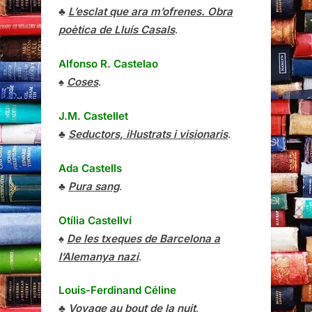
♣
L’esclat que ara m’ofrenes. Obra
poètica de Lluís Casals
.
Alfonso R. Castelao
♠
Coses
.
J.M. Castellet
♣
Seductors, il·lustrats i visionaris
.
Ada Castells
♣
Pura sang
.
Otília Castellví
♠
De les txeques de Barcelona a
l’Alemanya nazi
.
Louis-Ferdinand Céline
♣
Voyage au bout de la nuit
.