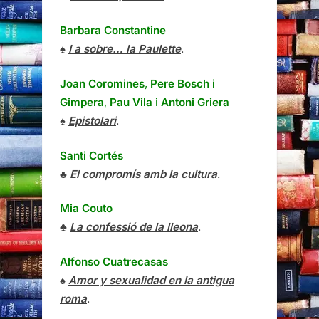
Barbara Constantine
♠
I a sobre… la Paulette
.
Joan Coromines
,
Pere Bosch i
Gimpera
,
Pau Vila
i
Antoni Griera
♠
Epistolari
.
Santi Cortés
♣
El compromís amb la cultura
.
Mia Couto
♣
La confessió de la lleona
.
Alfonso Cuatrecasas
♠
Amor y sexualidad en la antigua
roma
.