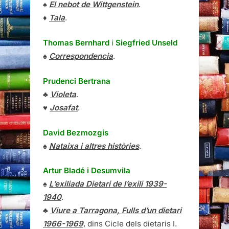
♠
El nebot de Wittgenstein
.
♦
Tala
.
Thomas Bernhard
i
Siegfried Unseld
♠
Correspondencia
.
Prudenci Bertrana
♣
Violeta
.
♥
Josafat
.
David Bezmozgis
♠
Nataixa i altres històries
.
Artur Bladé i Desumvila
♠
L’exiliada Dietari de l’exili 1939-
1940
.
♣
Viure a Tarragona, Fulls d’un dietari
1966-1969
, dins Cicle dels dietaris I.