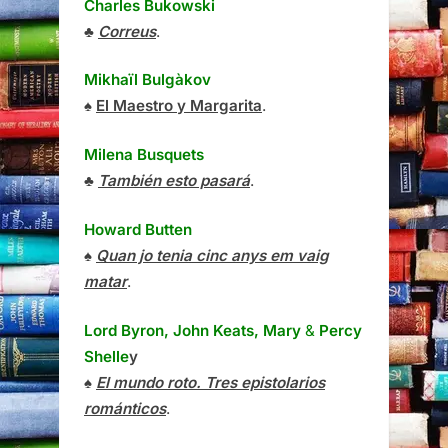
Charles Bukowski
♣
Correus
.
Mikhaïl Bulgàkov
♠
El Maestro y Margarita
.
Milena Busquets
♣
También esto pasará
.
Howard Butten
♠
Quan jo tenia cinc anys em vaig
matar
.
Lord Byron, John Keats, Mary
&
Percy
Shelle
y
♠
El mundo roto. Tres epistolarios
románticos
.