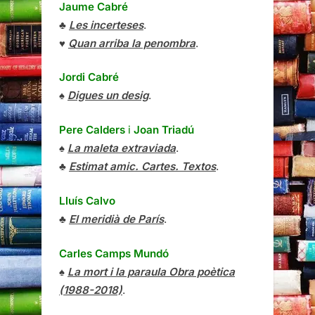
Jaume Cabré
♣
Les incerteses
.
♥
Quan arriba la penombra
.
Jordi Cabré
♠
Digues un desig
.
Pere Calders
i
Joan Triadú
♠
La maleta extraviada
.
♣
Estimat amic. Cartes. Textos
.
Lluís Calvo
♣
El meridià de París
.
Carles Camps Mundó
♠
La mort i la paraula Obra poètica
(1988-2018)
.