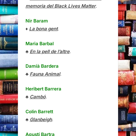
memoria del Black Lives Matter
.
Nir Baram
♦
La bona gent
.
Maria Barbal
♣
En la pell de l’altre
.
Damià Bardera
♣
Fauna Animal
.
Heribert Barrera
♣
Cambó
.
Colin Barrett
♣
Glanbeigh
.
Agustí Bartra