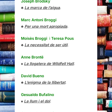
Joseph Brodsky
♣
La marca de l’aigua
.
Marc Antoni Broggi
♣
Per una mort apropiada
.
Moisès Broggi
i
Teresa Pous
♣
La necessitat de ser útil
.
Anne Brontë
♠
La llogatera de Wildfell Hall
.
David Bueno
♣
L’enigma de la llibertat
.
Gesualdo Bufalino
♠
La llum i el dol
.