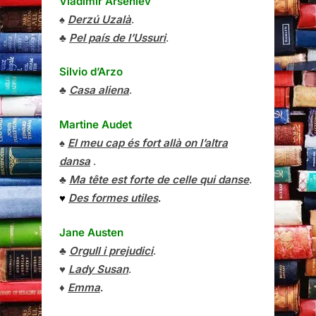
Vladímir Arséniev
♠
Derzú Uzalà
.
♣
Pel país de l’Ussuri
.
Silvio d’Arzo
♣
Casa aliena
.
Martine Audet
♠
El meu cap és fort allà on l’altra
dansa
.
♣
Ma tête est forte de celle qui danse
.
♥
Des formes utiles
.
Jane Austen
♣
Orgull i prejudici
.
♥
Lady Susan
.
♦
Emma
.