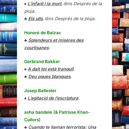
♠
L’infant i la mort
, dins
Després de la
pluja
.
♣
Els ulls
, dins
Després de la pluja
.
Honoré de Balzac
♣
Splendeurs et misères des
courtisanes
.
Gerbrand Bakker
♠
A dalt tot està tranquil
.
♣
Deu oques blanques
.
Josep Ballester
♠
L’agitació de l’escriptura
.
asha bandele (& Patrisse Khan-
Cullors)
♣
Cuando te llaman terrorista: Una