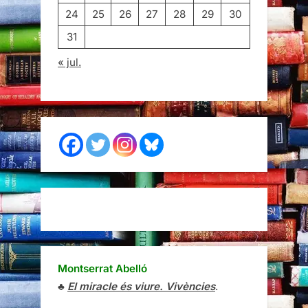
24
25
26
27
28
29
30
31
« jul.
Montserrat Abelló
♣
El miracle és viure. Vivències
.