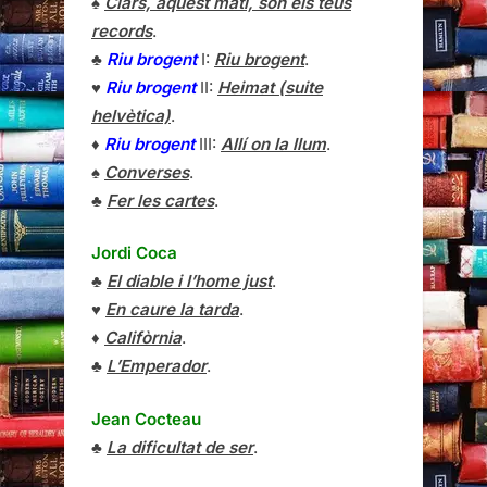
♠
Clars, aquest matí, són els teus
records
.
♣
Riu brogent
I:
Riu brogent
.
♥
Riu brogent
II:
Heimat (suite
helvètica)
.
♦
Riu brogent
III:
Allí on la llum
.
♠
Converses
.
♣
Fer les cartes
.
Jordi Coca
♣
El diable i l’home just
.
♥
En caure la tarda
.
♦
Califòrnia
.
♣
L’Emperador
.
Jean Cocteau
♣
La dificultat de ser
.