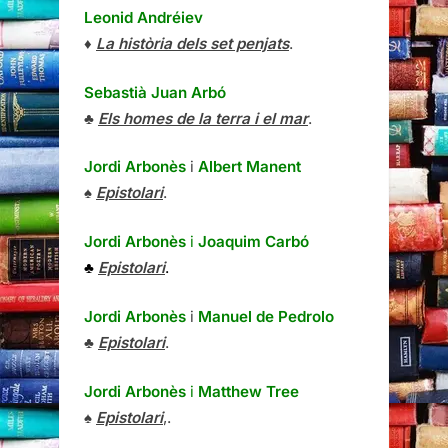
Leonid Andréiev
♦
La història dels set penjats
.
Sebastià Juan Arbó
♣
Els homes de la terra i el mar
.
Jordi Arbonès
i
Albert Manent
♠
Epistolari
.
Jordi Arbonès
i
Joaquim Carbó
♣
Epistolari
.
Jordi Arbonès
i
Manuel de Pedrolo
♣
Epistolari
.
Jordi Arbonès
i
Matthew Tree
♠
Epistolari
,.