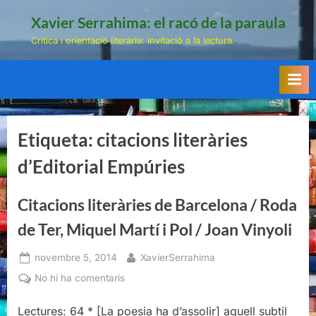
Skip
Xavier Serrahima: el racó de la paraula
to
Crítica i orientació literària: invitació a la lectura.
content
Etiqueta:
citacions literàries
d’Editorial Empúries
Citacions literàries de Barcelona / Roda
de Ter, Miquel Martí i Pol / Joan Vinyoli
Posted
By
novembre 5, 2014
XavierSerrahima
on
a
No hi ha comentaris
Citacions
literàries
Lectures: 64 * [La poesia ha d’assolir] aquell subtil