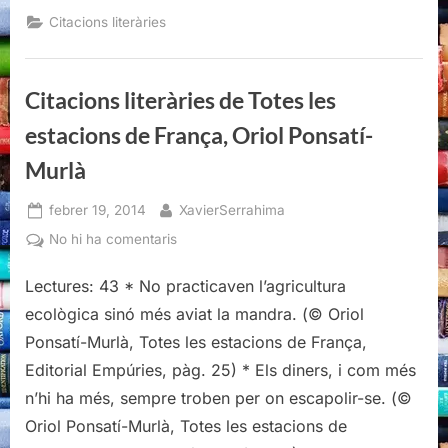
de
Totes
Citacions literàries
les
estacions
de
França,
Oriol
Citacions literàries de Totes les
Ponsatí-
Murlà”
estacions de França, Oriol Ponsatí-
Murlà
Posted
By
febrer 19, 2014
XavierSerrahima
on
a
No hi ha comentaris
Citacions
Lectures: 43 * No practicaven l’agricultura
literàries
de
ecològica sinó més aviat la mandra. (© Oriol
Totes
Ponsatí-Murlà, Totes les estacions de França,
les
Editorial Empúries, pàg. 25) * Els diners, i com més
estacions
n’hi ha més, sempre troben per on escapolir-se. (©
de
França,
Oriol Ponsatí-Murlà, Totes les estacions de
Oriol