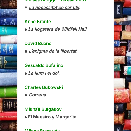
♣
La necessitat de ser útil
.
Anne Brontë
♠
La llogatera de Wildfell Hall
.
David Bueno
♣
L’enigma de la llibertat
.
Gesualdo Bufalino
♠
La llum i el dol
.
Charles Bukowski
♣
Correus
.
Mikhaïl Bulgàkov
♠
El Maestro y Margarita
.
Milena Busquets