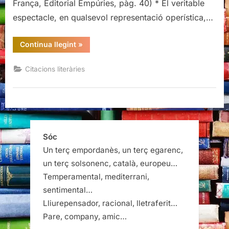
França, Editorial Empúries, pàg. 40) * El veritable
Ponsatí-
espectacle, en qualsevol representació operística,…
Murlà
“Citacions
Continua llegint
»
literàries
de
Totes
Citacions literàries
les
estacions
de
França,
Oriol
Ponsatí-
Murlà”
Sóc
Un terç empordanès, un terç egarenc,
un terç solsonenc, català, europeu…
Temperamental, mediterrani,
sentimental…
Lliurepensador, racional, lletraferit…
Pare, company, amic…