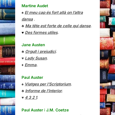
Martine Audet
♠
El meu cap és fort allà on l’altra
dansa
.
♣
Ma tête est forte de celle qui danse
.
♥
Des formes utiles
.
Jane Austen
♣
Orgull i prejudici
.
♥
Lady Susan
.
♦
Emma
.
Paul Auster
♠
Viatges per l’Scriptorium
.
♣
Informe de l’interior
.
♥
4 3 2 1
.
Paul Auster
i
J.M. Coetze