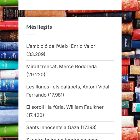
Més llegits
L’ambició de l’Aleix, Enric Valor
(33.209)
Mirall trencat, Mercè Rodoreda
(29.220)
Les llunes i els calàpets, Antoni Vidal
Ferrando
(17.981)
El soroll i la fúria, William Faulkner
(17.420)
Sants innocents a Gaza
(17.193)
Si entra boira no tendré on anar,