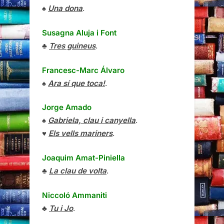
♠
Una dona
.
Susagna Aluja i Font
♣
Tres guineus
.
Francesc-Marc Álvaro
♠
Ara sí que toca!
.
Jorge Amado
♠
Gabriela, clau i canyella
.
♥
Els vells mariners
.
Joaquim Amat-Piniella
♣
La clau de volta
.
Niccoló Ammaniti
♣
Tu i Jo
.