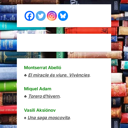
Montserrat Abelló
♣
El miracle és viure. Vivències
.
Miquel Adam
♣
Torero
d’hivern
.
Vasili Aksiónov
♠
Una saga moscovita
.