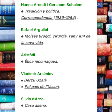
Hanna Arendt
i
Gershom Scholem
♣
Tradición y política.
Correspondencia (1939-1964)
.
Rafael Argullol
♣
Moisès Broggi, cirurgià, l’any 104 de
la seva vida
.
Aristòtil
♣
Ètica nicomaquea
.
Vladímir Arséniev
♠
Derzú Uzalà
.
♣
Pel país de l’Ussuri
.
Silvio d’Arzo
♣
Casa aliena
.