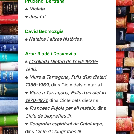
Prudenci Bertrana
♣
Violeta
.
♥
Josafat
.
David Bezmozgis
♠
Nataixa i altres històries
.
Artur Bladé i Desumvila
♠
L’exiliada Dietari de l’exili 1939-
1940
.
♣
Viure a Tarragona, Fulls d’un dietari
1966-1969
, dins Cicle dels dietaris I.
♥
Viure a Tarragona, Fulls d’un dietari
1970-1971
, dins Cicle dels dietaris I.
♣
Francesc Pujols per ell mateix
, dins
Cicle de biografies III
.
♥
Geografia espiritual de Catalunya
,
dins
Cicle de biografies III
.