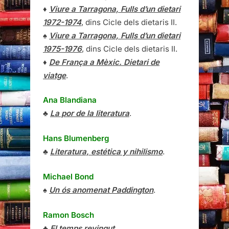
♦
Viure a Tarragona, Fulls d’un dietari
1972-1974
, dins Cicle dels dietaris II.
♠
Viure a Tarragona, Fulls d’un dietari
1975-1976
, dins Cicle dels dietaris II.
♦
De França a Mèxic. Dietari de
viatge
.
Ana Blandiana
♣
La por de la literatura
.
Hans Blumenberg
♣
Literatura, estética y nihilismo
.
Michael Bond
♠
Un ós anomenat Paddington
.
Ramon Bosch
♣
El temps revingut
.