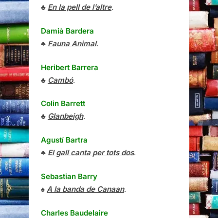
♣
En la pell de l’altre
.
Damià Bardera
♣
Fauna Animal
.
Heribert Barrera
♣
Cambó
.
Colin Barrett
♣
Glanbeigh
.
Agustí Bartra
♣
El gall canta per tots dos
.
Sebastian Barry
♠
A la banda de Canaan
.
Charles Baudelaire