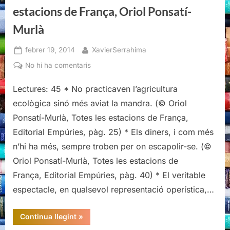
estacions de França, Oriol Ponsatí-
Murlà
Posted
By
febrer 19, 2014
XavierSerrahima
on
a
No hi ha comentaris
Citacions
Lectures: 45 * No practicaven l’agricultura
literàries
de
ecològica sinó més aviat la mandra. (© Oriol
Totes
Ponsatí-Murlà, Totes les estacions de França,
les
Editorial Empúries, pàg. 25) * Els diners, i com més
estacions
n’hi ha més, sempre troben per on escapolir-se. (©
de
França,
Oriol Ponsatí-Murlà, Totes les estacions de
Oriol
França, Editorial Empúries, pàg. 40) * El veritable
Ponsatí-
espectacle, en qualsevol representació operística,…
Murlà
“Citacions
Continua llegint
»
literàries