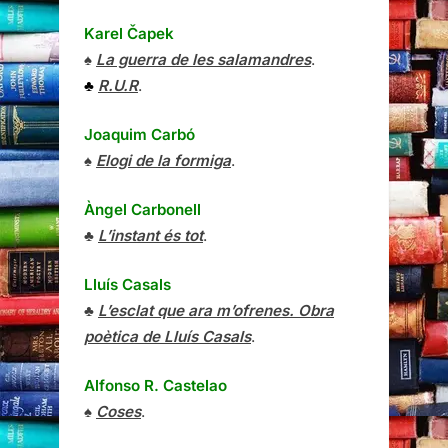
Karel Čapek
♠
La guerra de les salamandres
.
♣
R.U.R
.
Joaquim Carbó
♠
Elogi de la formiga
.
Àngel Carbonell
♣
L’instant és tot
.
Lluís Casals
♣
L’esclat que ara m’ofrenes. Obra
poètica de Lluís Casals
.
Alfonso R. Castelao
♠
Coses
.