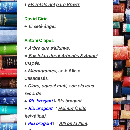
♦
Els relats del pare Brown
.
David Cirici
♣
El setè àngel
.
Antoni Clapés
♥
Arbre que s’allunyà
.
♣
Epistolari Jordi Arbonès & Antoni
Clapés
.
♠
Microgrames
, amb
Alícia
Casadesús
.
♠
Clars, aquest matí, són els teus
records
.
♣
Riu brogent
I:
Riu brogent
.
♥
Riu brogent
II:
Heimat (suite
helvètica)
.
♦
Riu brogent
III:
Allí on la llum
.