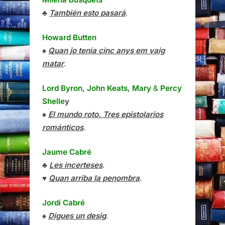
♣
También esto pasará
.
Howard Butten
♠
Quan jo tenia cinc anys em vaig
matar
.
Lord Byron, John Keats, Mary
&
Percy
Shelle
y
♠
El mundo roto. Tres epistolarios
románticos
.
Jaume Cabré
♣
Les incerteses
.
♥
Quan arriba la penombra
.
Jordi Cabré
♠
Digues un desig
.