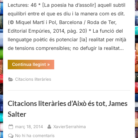
literàries
Lectures: 46 * [La poesia ha d’assolir] aquell subtil
de
equilibri entre el que es diu i la manera com es dit.
Barcelona
(© Miquel Martí i Pol, Barcelona / Roda de Ter,
/
Editorial Empúries, 2014, pàg. 20) * La funció del
Roda
llenguatge poètic és potenciar [la] realitat per mitjà
de
Ter,
de tensions comprensibles; no defugir la realitat…
Miquel
Martí
“Citacions
Continua llegint
»
i
literàries
de
Pol
Barcelona
Citacions literàries
/
/
Roda
Joan
de
Ter,
Vinyoli
Miquel
Citacions literàries d’Això és tot, James
Martí
i
Pol
Salter
/
Joan
Vinyoli”
Posted
By
març 18, 2014
XavierSerrahima
on
a
No hi ha comentaris