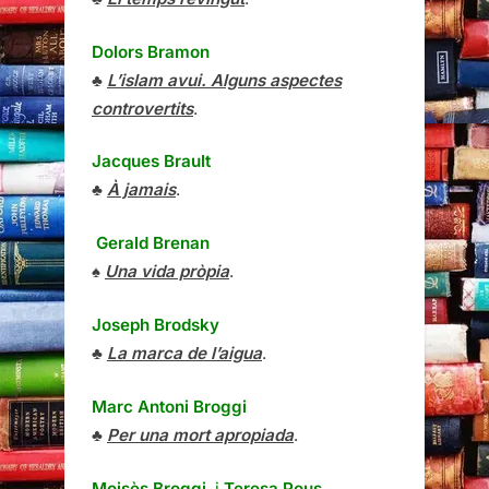
Dolors Bramon
♣
L’islam avui. Alguns aspectes
controvertits
.
Jacques Brault
♣
À jamais
.
Gerald Brenan
♠
Una vida pròpia
.
Joseph Brodsky
♣
La marca de l’aigua
.
Marc Antoni Broggi
♣
Per una mort apropiada
.
Moisès Broggi
i
Teresa Pous