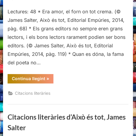
Citacions
Lectures: 48 * Era amor, el forn on tot crema. (©
literàries
d’Això
James Salter, Això és tot, Editorial Empúries, 2014,
és
pàg. 68) * Els grans editors no sempre eren grans
tot,
lectors, i els bons lectors rarament podien ser bons
James
editors. (© James Salter, Això és tot, Editorial
Salter
Empúries, 2014, pàg. 119) * Quan es dóna, la fama
del poeta no…
“Citacions
Continua llegint
»
literàries
d’Això
és
Citacions literàries
tot,
James
Salter”
Citacions literàries d’Això és tot, James
Salter