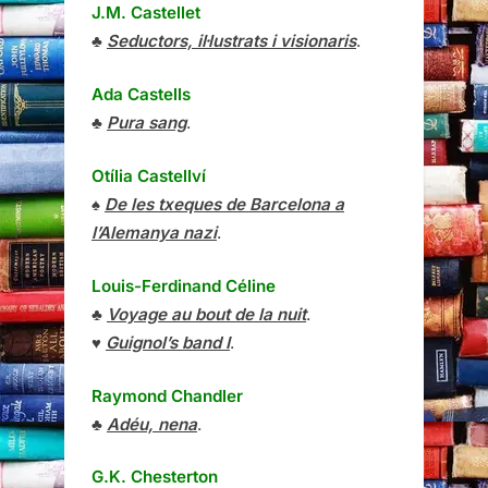
J.M. Castellet
♣
Seductors, il·lustrats i visionaris
.
Ada Castells
♣
Pura sang
.
Otília Castellví
♠
De les txeques de Barcelona a
l’Alemanya nazi
.
Louis-Ferdinand Céline
♣
Voyage au bout de la nuit
.
♥
Guignol’s band I
.
Raymond Chandler
♣
Adéu, nena
.
G.K. Chesterton