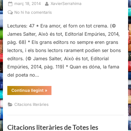
Posted
By
març 18, 2014
XavierSerrahima
on
a
No hi ha comentaris
Citacions
Lectures: 47 * Era amor, el forn on tot crema. (©
literàries
d’Això
James Salter, Això és tot, Editorial Empúries, 2014,
és
pàg. 68) * Els grans editors no sempre eren grans
tot,
lectors, i els bons lectors rarament podien ser bons
James
editors. (© James Salter, Això és tot, Editorial
Salter
Empúries, 2014, pàg. 119) * Quan es dóna, la fama
del poeta no…
“Citacions
Continua llegint
»
literàries
d’Això
és
Citacions literàries
tot,
James
Salter”
Citacions literàries de Totes les