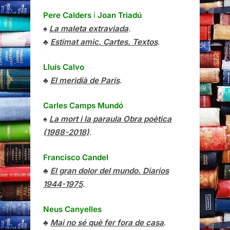
Pere Calders
i
Joan Triadú
♠
La maleta extraviada
.
♣
Estimat amic. Cartes. Textos
.
Lluís Calvo
♣
El meridià de París
.
Carles Camps Mundó
♠
La mort i la paraula Obra poètica
(1988-2018)
.
Francisco Candel
♣
El gran dolor del mundo. Diarios
1944-1975
.
Neus Canyelles
♣
Mai no sé què fer fora de casa
.