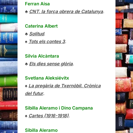
Ferran Aisa
♣
CNT, la força obrera de Catalunya
.
Caterina Albert
♣
Solitud
.
♠
Tots els contes 3
.
Sílvia Alcàntara
♣
Els dies sense glòria
.
Svetlana Aleksiévitx
♠
La pregària de Txernòbil. Crònica
del futur
.
Sibilla Aleramo
i
Dino Campana
♠
Cartes (1916-1918)
.
Sibilla Aleramo