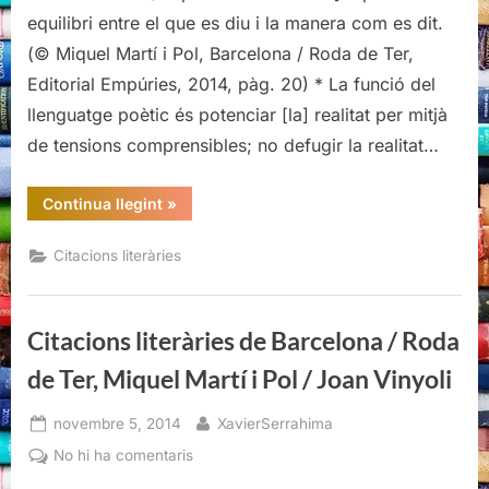
de
equilibri entre el que es diu i la manera com es dit.
Barcelona
(© Miquel Martí i Pol, Barcelona / Roda de Ter,
/
Editorial Empúries, 2014, pàg. 20) * La funció del
Roda
llenguatge poètic és potenciar [la] realitat per mitjà
de
Ter,
de tensions comprensibles; no defugir la realitat…
Miquel
Martí
“Citacions
Continua llegint
»
i
literàries
de
Pol
Barcelona
Citacions literàries
/
/
Roda
Joan
de
Ter,
Vinyoli
Miquel
Citacions literàries de Barcelona / Roda
Martí
i
Pol
de Ter, Miquel Martí i Pol / Joan Vinyoli
/
Joan
Vinyoli”
Posted
By
novembre 5, 2014
XavierSerrahima
on
a
No hi ha comentaris
Citacions