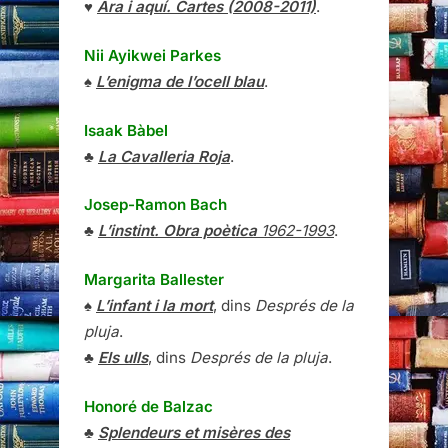
♥
Ara i aquí. Cartes (2008-2011)
.
Nii Ayikwei Parkes
♠
L’enigma de l’ocell blau
.
Isaak Bàbel
♣
La Cavalleria Roja
.
Josep-Ramon Bach
♣
L’instint. Obra poètica
1962-1993
.
Margarita Ballester
♠
L’infant i la mort
, dins
Després de la
pluja
.
♣
Els ulls
, dins
Després de la pluja
.
Honoré de Balzac
♣
Splendeurs et misères des