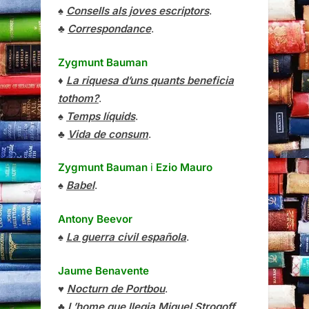
♠
Consells als joves escriptors
.
♣
Correspondance
.
Zygmunt Bauman
♦
La riquesa d’uns quants beneficia
tothom?
.
♠
Temps líquids
.
♣
Vida de consum
.
Zygmunt Bauman
i
Ezio Mauro
♠
Babel
.
Antony Beevor
♠
La guerra civil española
.
Jaume Benavente
♥
Nocturn de Portbou
.
♣
L’home que llegia Miquel Strogoff
.