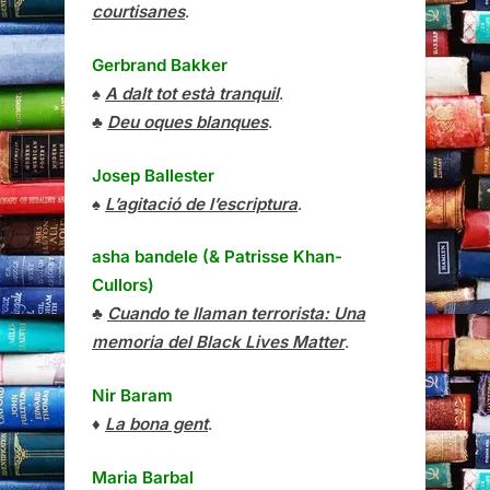
courtisanes
.
Gerbrand Bakker
♠
A dalt tot està tranquil
.
♣
Deu oques blanques
.
Josep Ballester
♠
L’agitació de l’escriptura
.
asha bandele (& Patrisse Khan-
Cullors)
♣
Cuando te llaman terrorista: Una
memoria del Black Lives Matter
.
Nir Baram
♦
La bona gent
.
Maria Barbal