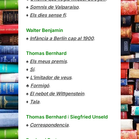
♠
Somnis de Valparaíso
.
♦
Els dies sense fi
.
Walter Benjamin
♠
Infància a Berlín cap al 1900
.
Thomas Bernhard
♠
Els meus premis
.
♦
Sí
.
♥
L’imitador de veus
.
♣
Formigó
.
♠
El nebot de Wittgenstein
.
♦
Tala
.
Thomas Bernhard
i
Siegfried Unseld
♠
Correspondencia
.