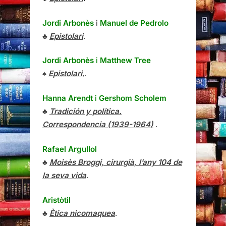
Jordi Arbonès
i
Manuel de Pedrolo
♣
Epistolari
.
Jordi Arbonès
i
Matthew Tree
♠
Epistolari
,.
Hanna Arendt
i
Gershom Scholem
♣
Tradición y política.
Correspondencia (1939-1964)
.
Rafael Argullol
♣
Moisès Broggi, cirurgià, l’any 104 de
la seva vida
.
Aristòtil
♣
Ètica nicomaquea
.