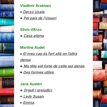
Vladímir Arséniev
♠
Derzú Uzalà
.
♣
Pel país de l’Ussuri
.
Silvio d’Arzo
♣
Casa aliena
.
Martine Audet
♠
El meu cap és fort allà on l’altra
dansa
.
♣
Ma tête est forte de celle qui danse
.
♥
Des formes utiles
.
Jane Austen
♣
Orgull i prejudici
.
♥
Lady Susan
.
♦
Emma
.