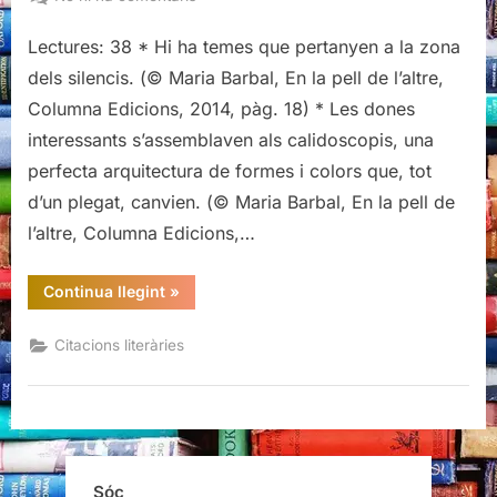
Citacions
Lectures: 38 * Hi ha temes que pertanyen a la zona
literàries
d’En
dels silencis. (© Maria Barbal, En la pell de l’altre,
la
Columna Edicions, 2014, pàg. 18) * Les dones
pell
interessants s’assemblaven als calidoscopis, una
de
perfecta arquitectura de formes i colors que, tot
l’altre,
Maria
d’un plegat, canvien. (© Maria Barbal, En la pell de
Barbal
l’altre, Columna Edicions,…
“Citacions
Continua llegint
»
literàries
d’En
la
Citacions literàries
pell
de
l’altre,
Maria
Barbal”
Sóc