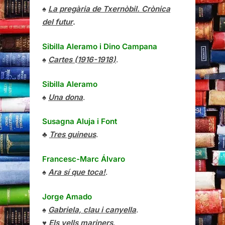
♠
La pregària de Txernòbil. Crònica
del futur
.
Sibilla Aleramo
i
Dino Campana
♠
Cartes (1916-1918)
.
Sibilla Aleramo
♠
Una dona
.
Susagna Aluja i Font
♣
Tres guineus
.
Francesc-Marc Álvaro
♠
Ara sí que toca!
.
Jorge Amado
♠
Gabriela, clau i canyella
.
♥
Els vells mariners
.