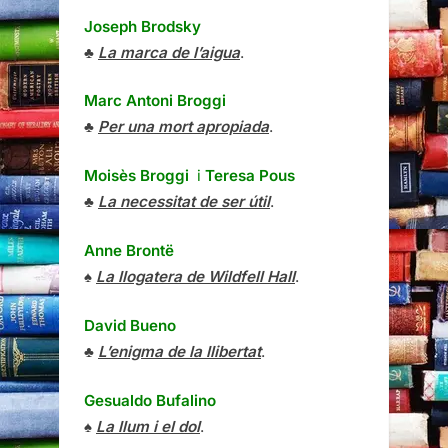
Joseph Brodsky
♣
La marca de l’aigua
.
Marc Antoni Broggi
♣
Per una mort apropiada
.
Moisès Broggi
i
Teresa Pous
♣
La necessitat de ser útil
.
Anne Brontë
♠
La llogatera de Wildfell Hall
.
David Bueno
♣
L’enigma de la llibertat
.
Gesualdo Bufalino
♠
La llum i el dol
.