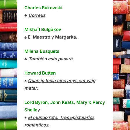
Charles Bukowski
♣
Correus
.
Mikhaïl Bulgàkov
♠
El Maestro y Margarita
.
Milena Busquets
♣
También esto pasará
.
Howard Butten
♠
Quan jo tenia cinc anys em vaig
matar
.
Lord Byron, John Keats, Mary
&
Percy
Shelle
y
♠
El mundo roto. Tres epistolarios
románticos
.