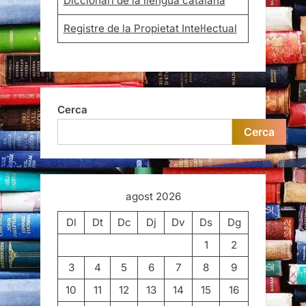
Diccionari de la llengua catalana
Registre de la Propietat Intel·lectual
Cerca
Cerca
agost 2026
Dl
Dt
Dc
Dj
Dv
Ds
Dg
1
2
3
4
5
6
7
8
9
10
11
12
13
14
15
16