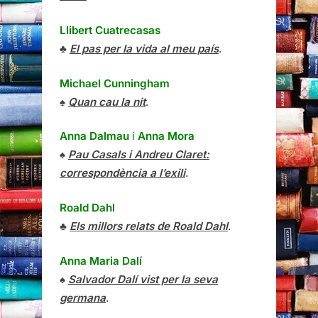
Llibert Cuatrecasas
♣
El pas per la vida al meu país
.
Michael Cunningham
♠
Quan cau la nit
.
Anna Dalmau
i
Anna Mora
♠
Pau Casals i Andreu Claret:
correspondència a l’exili
.
Roald Dahl
♣
Els millors relats de Roald Dahl
.
Anna Maria Dalí
♠
Salvador Dalí vist per la seva
germana
.