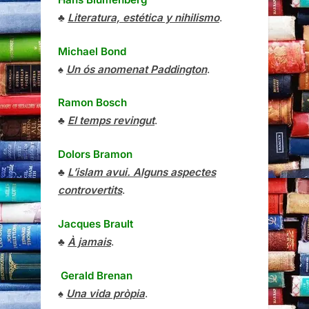
♣
Literatura, estética y nihilismo
.
Michael Bond
♠
Un ós anomenat Paddington
.
Ramon Bosch
♣
El temps revingut
.
Dolors Bramon
♣
L’islam avui. Alguns aspectes
controvertits
.
Jacques Brault
♣
À jamais
.
Gerald Brenan
♠
Una vida pròpia
.