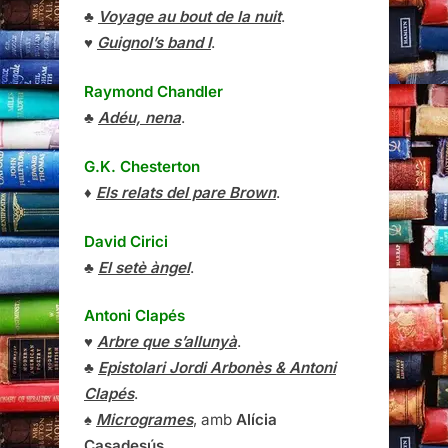
♣
Voyage au bout de la nuit
.
♥
Guignol’s band I
.
Raymond Chandler
♣
Adéu, nena
.
G.K. Chesterton
♦
Els relats del pare Brown
.
David Cirici
♣
El setè àngel
.
Antoni Clapés
♥
Arbre que s’allunyà
.
♣
Epistolari Jordi Arbonès & Antoni
Clapés
.
♠
Microgrames
, amb
Alícia
Casadesús
.