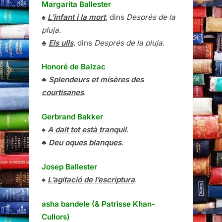
Margarita Ballester
♠
L’infant i la mort
, dins
Després de la
pluja
.
♣
Els ulls
, dins
Després de la pluja
.
Honoré de Balzac
♣
Splendeurs et misères des
courtisanes
.
Gerbrand Bakker
♠
A dalt tot està tranquil
.
♣
Deu oques blanques
.
Josep Ballester
♠
L’agitació de l’escriptura
.
asha bandele (& Patrisse Khan-
Cullors)