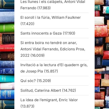
Les llunes i els calàpets, Antoni Vidal
Ferrando
(17.983)
El soroll i la fúria, William Faulkner
(17.420)
Sants innocents a Gaza
(17.193)
Si entra boira no tendré on anar,
Antoni Vidal Ferrando, Edicions Proa,
2022
(16.009)
Invitació a la lectura d’El quadern gris,
de Josep Pla
(15.857)
Qui sóc?
(15.209)
Solitud, Caterina Albert
(14.762)
La idea de l’emigrant, Enric Valor
(13.873)