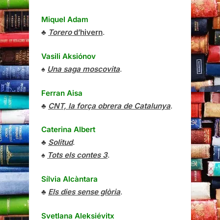
Miquel Adam
♣
Torero
d’hivern
.
Vasili Aksiónov
♠
Una saga moscovita
.
Ferran Aisa
♣
CNT, la força obrera de Catalunya
.
Caterina Albert
♣
Solitud
.
♠
Tots els contes 3
.
Sílvia Alcàntara
♣
Els dies sense glòria
.
Svetlana Aleksiévitx