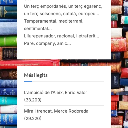
Un terç empordanès, un terç egarenc,
un terç solsonenc, català, europeu…
Temperamental, mediterrani,
sentimental…
Lliurepensador, racional, lletraferit…
Pare, company, amic…
Més llegits
L’ambició de l’Aleix, Enric Valor
(33.209)
Mirall trencat, Mercè Rodoreda
(29.220)