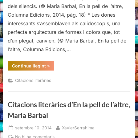
d’En
dels silencis. (© Maria Barbal, En la pell de l’altre,
la
Columna Edicions, 2014, pàg. 18) * Les dones
pell
interessants s’assemblaven als calidoscopis, una
de
perfecta arquitectura de formes i colors que, tot
l’altre,
Maria
d’un plegat, canvien. (© Maria Barbal, En la pell de
Barbal
l’altre, Columna Edicions,…
“Citacions
Continua llegint
»
literàries
d’En
la
Citacions literàries
pell
de
l’altre,
Maria
Barbal”
Citacions literàries d’En la pell de l’altre,
Maria Barbal
Posted
By
setembre 10, 2014
XavierSerrahima
on
a
No hi ha comentaris