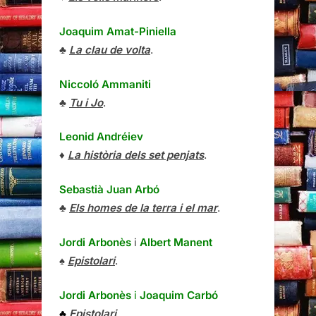
Joaquim Amat-Piniella
♣
La clau de volta
.
Niccoló Ammaniti
♣
Tu i Jo
.
Leonid Andréiev
♦
La història dels set penjats
.
Sebastià Juan Arbó
♣
Els homes de la terra i el mar
.
Jordi Arbonès
i
Albert Manent
♠
Epistolari
.
Jordi Arbonès
i
Joaquim Carbó
♣
Epistolari
.