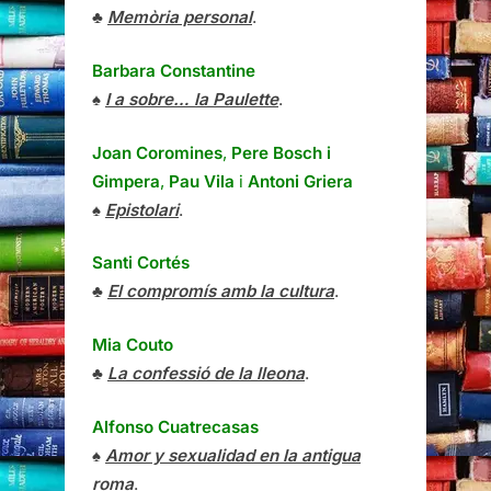
♣
Memòria personal
.
Barbara Constantine
♠
I a sobre… la Paulette
.
Joan Coromines
,
Pere Bosch i
Gimpera
,
Pau Vila
i
Antoni Griera
♠
Epistolari
.
Santi Cortés
♣
El compromís amb la cultura
.
Mia Couto
♣
La confessió de la lleona
.
Alfonso Cuatrecasas
♠
Amor y sexualidad en la antigua
roma
.