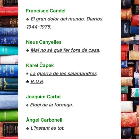
Francisco Candel
♣
El gran dolor del mundo. Diarios
1944-1975
.
Neus Canyelles
♣
Mai no sé què fer fora de casa
.
Karel Čapek
♠
La guerra de les salamandres
.
♣
R.U.R
.
Joaquim Carbó
♠
Elogi de la formiga
.
Àngel Carbonell
♣
L’instant és tot
.