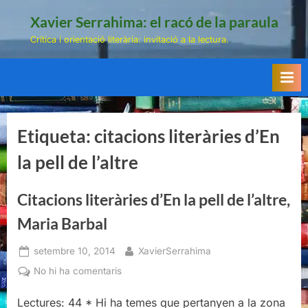
Skip
Xavier Serrahima: el racó de la paraula
to
Crítica i orientació literària: invitació a la lectura.
content
Etiqueta:
citacions literàries d’En
la pell de l’altre
Citacions literàries d’En la pell de l’altre,
Maria Barbal
Posted
By
setembre 10, 2014
XavierSerrahima
on
a
No hi ha comentaris
Citacions
Lectures: 44 * Hi ha temes que pertanyen a la zona
literàries