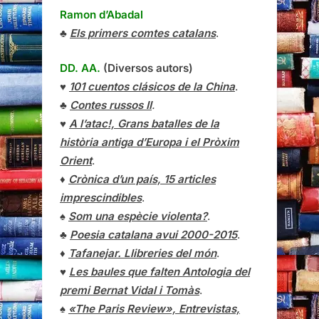
Ramon d’Abadal
♣
Els primers comtes catalans
.
DD. AA.
(Diversos autors)
♥
101 cuentos clásicos de la China
.
♣
Contes russos II
.
♥
A l’atac!, Grans batalles de la
història antiga d’Europa i el Pròxim
Orient
.
♦
Crònica d’un país, 15 articles
imprescindibles
.
♠
Som una espècie violenta?
.
♣
Poesia catalana avui 2000-2015
.
♦
Tafanejar. Llibreries del món
.
♥
Les baules que falten Antologia del
premi Bernat Vidal i Tomàs
.
♠
«The Paris Review», Entrevistas,