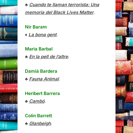
♣
Cuando te llaman terrorista: Una
memoria del Black Lives Matter
.
Nir Baram
♦
La bona gent
.
Maria Barbal
♣
En la pell de l’altre
.
Damià Bardera
♣
Fauna Animal
.
Heribert Barrera
♣
Cambó
.
Colin Barrett
♣
Glanbeigh
.