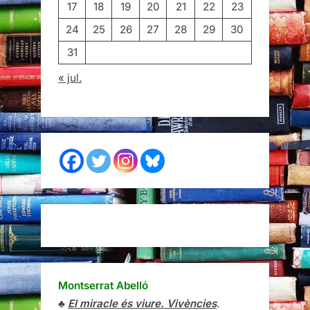
17
18
19
20
21
22
23
24
25
26
27
28
29
30
31
« jul.
Montserrat Abelló
♣
El miracle és viure. Vivències
.