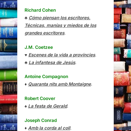
Richard Cohen
♣
Cómo piensan los escritores.
Técnicas, manías y miedos de los
grandes escritores
.
J.M. Coetzee
♥
Escenes de la vida a províncies
.
♣
La infantesa de Jesús
.
Antoine Compagnon
♦
Quaranta nits amb Montaigne
.
Robert Coover
♠
La festa de Gerald
.
Joseph Conrad
♦
Amb la corda al coll
.