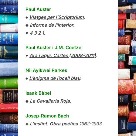
Paul Auster
♠
Viatges per l’Scriptorium
.
♣
Informe de l’interior
.
♥
4 3 2 1
.
Paul Auster
i
J.M. Coetze
♥
Ara i aquí. Cartes (2008-2011)
.
Nii Ayikwei Parkes
♠
L’enigma de l’ocell blau
.
Isaak Bàbel
♣
La Cavalleria Roja
.
Josep-Ramon Bach
♣
L’instint. Obra poètica
1962-1993
.