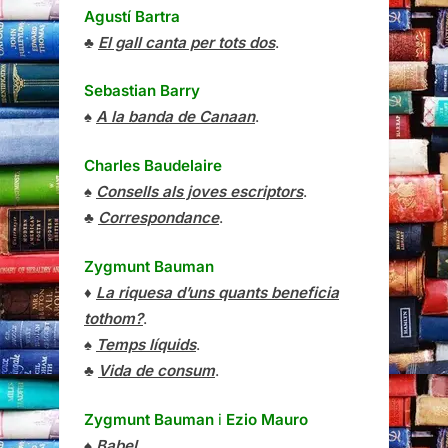
Agustí Bartra
♣
El gall canta per tots dos
.
Sebastian Barry
♠
A la banda de Canaan
.
Charles Baudelaire
♠
Consells als joves escriptors
.
♣
Correspondance
.
Zygmunt Bauman
♦
La riquesa d’uns quants beneficia
tothom?
.
♠
Temps líquids
.
♣
Vida de consum
.
Zygmunt Bauman
i
Ezio Mauro
♠
Babel
.