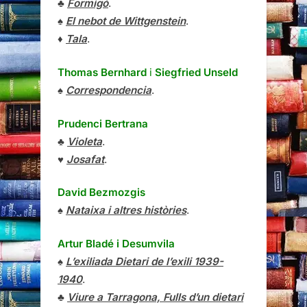
♣
Formigó
.
♠
El nebot de Wittgenstein
.
♦
Tala
.
Thomas Bernhard
i
Siegfried Unseld
♠
Correspondencia
.
Prudenci Bertrana
♣
Violeta
.
♥
Josafat
.
David Bezmozgis
♠
Nataixa i altres històries
.
Artur Bladé i Desumvila
♠
L’exiliada Dietari de l’exili 1939-
1940
.
♣
Viure a Tarragona, Fulls d’un dietari