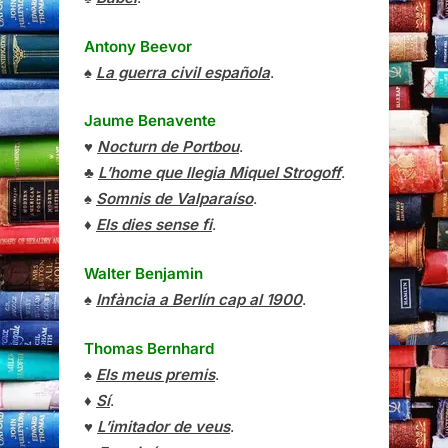
Antony Beevor
♠
La guerra civil española
.
Jaume Benavente
♥
Nocturn de Portbou
.
♣
L’home que llegia Miquel Strogoff
.
♠
Somnis de Valparaíso
.
♦
Els dies sense fi
.
Walter Benjamin
♠
Infància a Berlín cap al 1900
.
Thomas Bernhard
♠
Els meus premis
.
♦
Sí
.
♥
L’imitador de veus
.