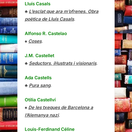
Lluís Casals
♣
L’esclat que ara m’ofrenes. Obra
poètica de Lluís Casals
.
Alfonso R. Castelao
♠
Coses
.
J.M. Castellet
♣
Seductors, il·lustrats i visionaris
.
Ada Castells
♣
Pura sang
.
Otília Castellví
♠
De les txeques de Barcelona a
l’Alemanya nazi
.
Louis-Ferdinand Céline