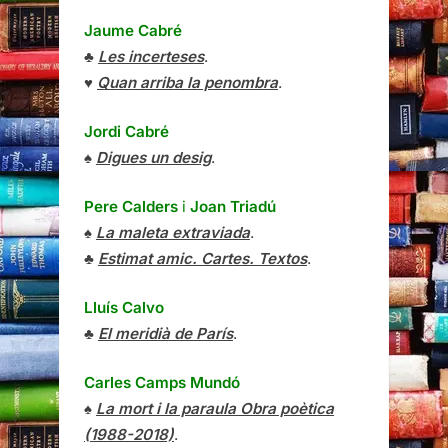
Jaume Cabré
♣
Les incerteses
.
♥
Quan arriba la penombra
.
Jordi Cabré
♠
Digues un desig
.
Pere Calders
i
Joan Triadú
♠
La maleta extraviada
.
♣
Estimat amic. Cartes. Textos
.
Lluís Calvo
♣
El meridià de París
.
Carles Camps Mundó
♠
La mort i la paraula Obra poètica
(1988-2018)
.