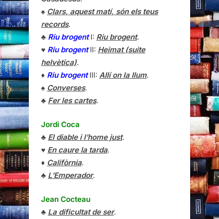
♠
Clars, aquest matí, són els teus
records
.
♣
Riu brogent
I:
Riu brogent
.
♥
Riu brogent
II:
Heimat (suite
helvètica)
.
♦
Riu brogent
III:
Allí on la llum
.
♠
Converses
.
♣
Fer les cartes
.
Jordi Coca
♣
El diable i l’home just
.
♥
En caure la tarda
.
♦
Califòrnia
.
♣
L’Emperador
.
Jean Cocteau
♣
La dificultat de ser
.