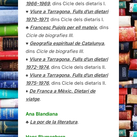
1966-1969
, dins Cicle dels dietaris I.
♥
Viure a Tarragona, Fulls d’un dietari
1970-1971
, dins Cicle dels dietaris I.
♣
Francesc Pujols per ell mateix
, dins
Cicle de biografies III
.
♥
Geografia espiritual de Catalunya
,
dins
Cicle de biografies III
.
♦
Viure a Tarragona, Fulls d’un dietari
1972-1974
, dins Cicle dels dietaris II.
♠
Viure a Tarragona, Fulls d’un dietari
1975-1976
, dins Cicle dels dietaris II.
♦
De França a Mèxic. Dietari de
viatge
.
Ana Blandiana
♣
La por de la literatura
.
Hans Blumenberg