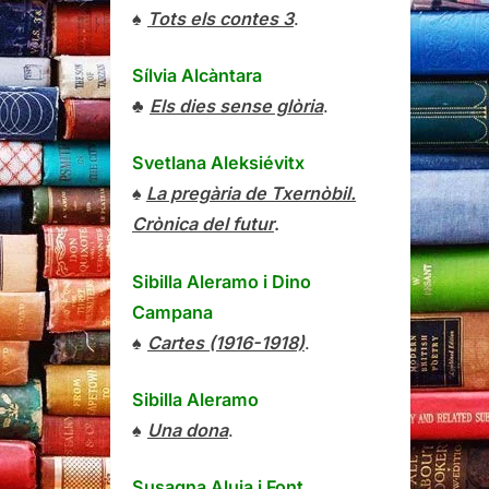
♠
Tots els contes 3
.
Sílvia Alcàntara
♣
Els dies sense glòria
.
Svetlana Aleksiévitx
♠
La pregària de Txernòbil.
Crònica del futur
.
Sibilla Aleramo
i
Dino
Campana
♠
Cartes (1916-1918)
.
Sibilla Aleramo
♠
Una dona
.
Susagna Aluja i Font