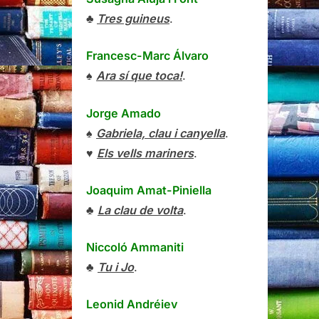
♣
Tres guineus
.
Francesc-Marc Álvaro
♠
Ara sí que toca!
.
Jorge Amado
♠
Gabriela, clau i canyella
.
♥
Els vells mariners
.
Joaquim Amat-Piniella
♣
La clau de volta
.
Niccoló Ammaniti
♣
Tu i Jo
.
Leonid Andréiev