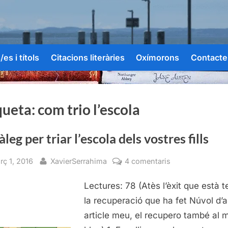
es i títols
Citacions literàries
Oxímorons
Contacte
queta:
com trio l’escola
leg per triar l’escola dels vostres fills
sted
By
a
rç 1, 2016
XavierSerrahima
4 comentaris
Decàleg
Lectures: 78 (Atès l’èxit que està t
per
triar
la recuperació que ha fet Núvol d’
l’escola
article meu, el recupero també al 
dels