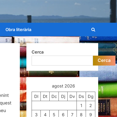
Obra literària
Toggle
search
form
Cerca
Cerca
agost 2026
enint
Dl
Dt
Dc
Dj
Dv
Ds
Dg
aquest
1
2
meu
3
4
5
6
7
8
9