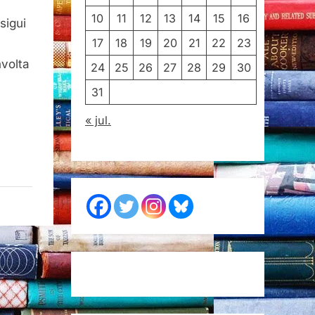
10
11
12
13
14
15
16
sigui
17
18
19
20
21
22
23
nvolta
24
25
26
27
28
29
30
31
« jul.