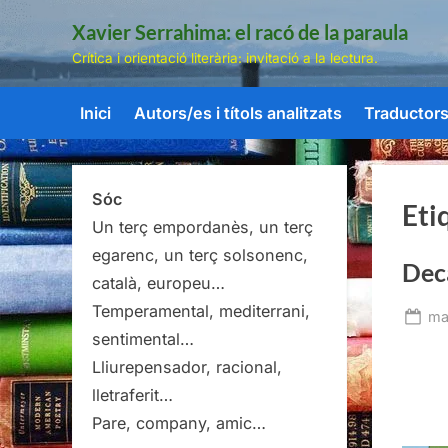
Skip
Xavier Serrahima: el racó de la paraula
to
Crítica i orientació literària: invitació a la lectura.
content
Inici
Autors/es i títols analitzats
Traductors/
Sóc
Eti
Un terç empordanès, un terç
egarenc, un terç solsonenc,
Decà
català, europeu…
Temperamental, mediterrani,
Po
ma
sentimental…
on
Lliurepensador, racional,
lletraferit…
Pare, company, amic…