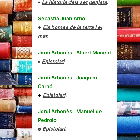
♦
La història dels set penjats
.
Sebastià Juan Arbó
♣
Els homes de la terra i el
mar
.
Jordi Arbonès
i
Albert Manent
♠
Epistolari
.
Jordi Arbonès
i
Joaquim
Carbó
♣
Epistolari
.
Jordi Arbonès
i
Manuel de
Pedrolo
♣
Epistolari
.