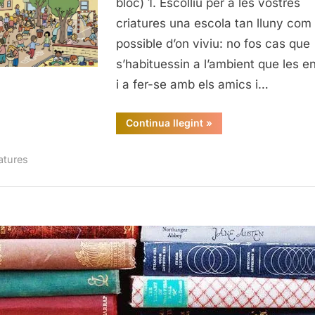
bloc) 1. Escolliu per a les vostres
vostres
criatures una escola tan lluny com 
fills
possible d’on viviu: no fos cas que
s’habituessin a l’ambient que les e
i a fer-se amb els amics i…
“Decàleg
Continua llegint
»
per
triar
l’escola
atures
dels
vostres
fills”