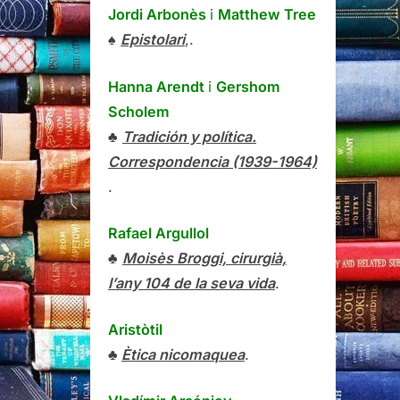
Jordi Arbonès
i
Matthew Tree
♠
Epistolari
,.
Hanna Arendt
i
Gershom
Scholem
♣
Tradición y política.
Correspondencia (1939-1964)
.
Rafael Argullol
♣
Moisès Broggi, cirurgià,
l’any 104 de la seva vida
.
Aristòtil
♣
Ètica nicomaquea
.