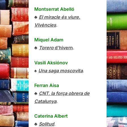
Montserrat Abelló
♣
El miracle és viure.
Vivències
.
Miquel Adam
♣
Torero
d’hivern
.
Vasili Aksiónov
♠
Una saga moscovita
.
Ferran Aisa
♣
CNT, la força obrera de
Catalunya
.
Caterina Albert
♣
Solitud
.