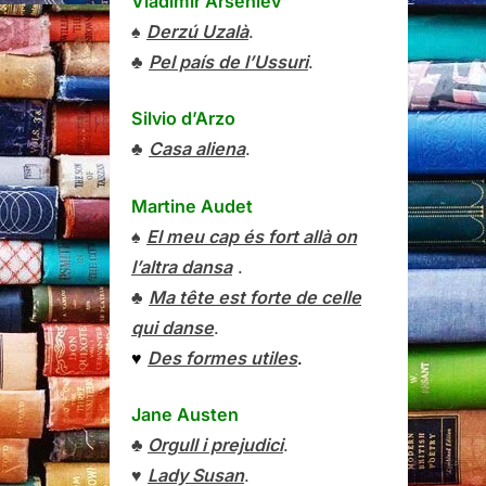
Vladímir Arséniev
♠
Derzú Uzalà
.
♣
Pel país de l’Ussuri
.
Silvio d’Arzo
♣
Casa aliena
.
Martine Audet
♠
El meu cap és fort allà on
l’altra dansa
.
♣
Ma tête est forte de celle
qui danse
.
♥
Des formes utiles
.
Jane Austen
♣
Orgull i prejudici
.
♥
Lady Susan
.