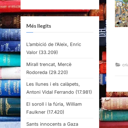
Més llegits
L’ambició de l’Aleix, Enric
Valor
(33.209)
Mirall trencat, Mercè
cri
Rodoreda
(29.220)
Les llunes i els calàpets,
Antoni Vidal Ferrando
(17.981)
El soroll i la fúria, William
Faulkner
(17.420)
Sants innocents a Gaza