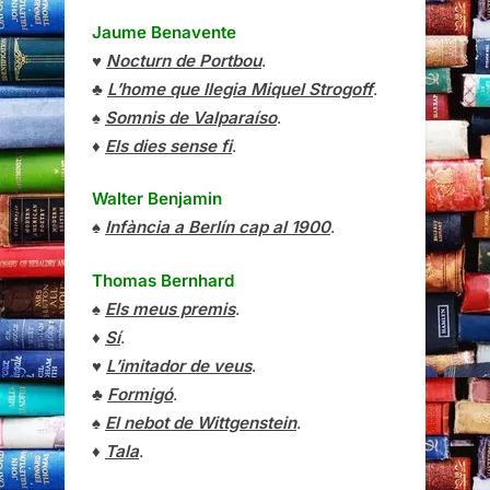
Jaume Benavente
♥
Nocturn de Portbou
.
♣
L’home que llegia Miquel Strogoff
.
♠
Somnis de Valparaíso
.
♦
Els dies sense fi
.
Walter Benjamin
♠
Infància a Berlín cap al 1900
.
Thomas Bernhard
♠
Els meus premis
.
♦
Sí
.
♥
L’imitador de veus
.
♣
Formigó
.
♠
El nebot de Wittgenstein
.
♦
Tala
.