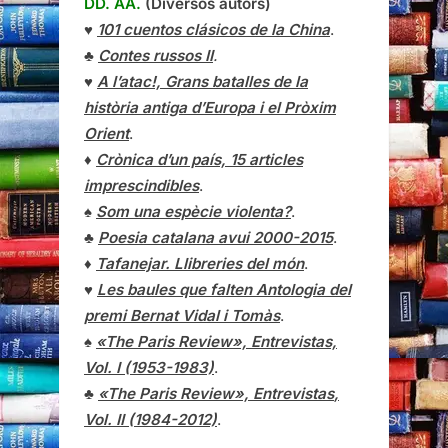
DD. AA.
(Diversos autors)
♥
101 cuentos clásicos de la China
.
♣
Contes russos II
.
♥
A l’atac!, Grans batalles de la
història antiga d’Europa i el Pròxim
Orient
.
♦
Crònica d’un país, 15 articles
imprescindibles
.
♠
Som una espècie violenta?
.
♣
Poesia catalana avui 2000-2015
.
♦
Tafanejar. Llibreries del món
.
♥
Les baules que falten Antologia del
premi Bernat Vidal i Tomàs
.
♠
«The Paris Review», Entrevistas,
Vol. I (1953-1983)
.
♣
«The Paris Review»,
Entrevistas
,
Vol. II (1984-2012)
.