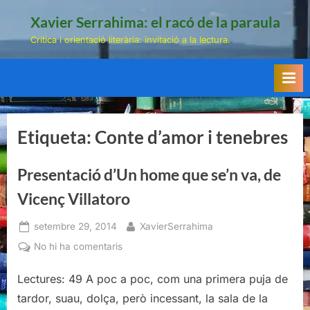
Skip
Xavier Serrahima: el racó de la paraula
to
Crítica i orientació literària: invitació a la lectura.
content
Etiqueta:
Conte d’amor i tenebres
Presentació d’Un home que se’n va, de
Vicenç Villatoro
Posted
By
setembre 29, 2014
XavierSerrahima
on
a
No hi ha comentaris
Presentació
d’Un
Lectures: 49 A poc a poc, com una primera puja de
home
tardor, suau, dolça, però incessant, la sala de la
que