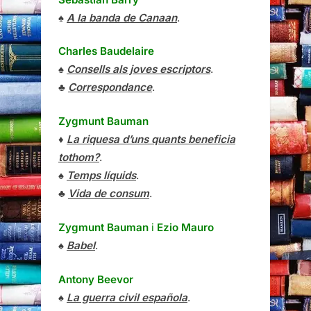
♠
A la banda de Canaan
.
Charles Baudelaire
♠
Consells als joves escriptors
.
♣
Correspondance
.
Zygmunt Bauman
♦
La riquesa d’uns quants beneficia
tothom?
.
♠
Temps líquids
.
♣
Vida de consum
.
Zygmunt Bauman
i
Ezio Mauro
♠
Babel
.
Antony Beevor
♠
La guerra civil española
.