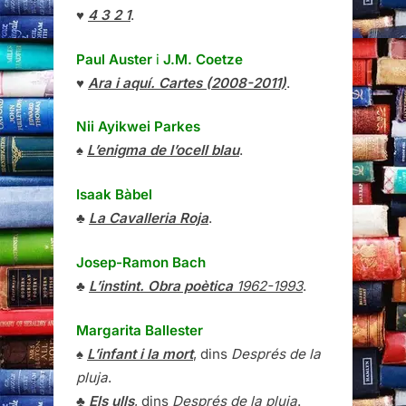
♥
4 3 2 1
.
Paul Auster
i
J.M. Coetze
♥
Ara i aquí. Cartes (2008-2011)
.
Nii Ayikwei Parkes
♠
L’enigma de l’ocell blau
.
Isaak Bàbel
♣
La Cavalleria Roja
.
Josep-Ramon Bach
♣
L’instint. Obra poètica
1962-1993
.
Margarita Ballester
♠
L’infant i la mort
, dins
Després de la
pluja
.
♣
Els ulls
, dins
Després de la pluja
.