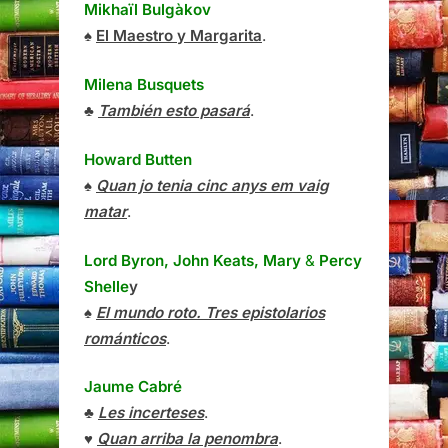
Mikhaïl Bulgàkov
♠
El Maestro y Margarita
.
Milena Busquets
♣
También esto pasará
.
Howard Butten
♠
Quan jo tenia cinc anys em vaig
matar
.
Lord Byron, John Keats, Mary
&
Percy
Shelle
y
♠
El mundo roto. Tres epistolarios
románticos
.
Jaume Cabré
♣
Les incerteses
.
♥
Quan arriba la penombra
.