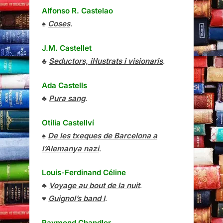
Alfonso R. Castelao
♠
Coses
.
J.M. Castellet
♣
Seductors, il·lustrats i visionaris
.
Ada Castells
♣
Pura sang
.
Otília Castellví
♠
De les txeques de Barcelona a
l’Alemanya nazi
.
Louis-Ferdinand Céline
♣
Voyage au bout de la nuit
.
♥
Guignol’s band I
.
Raymond Chandler