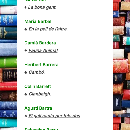
♦
La bona gent
.
Maria Barbal
♣
En la pell de l’altre
.
Damià Bardera
♣
Fauna Animal
.
Heribert Barrera
♣
Cambó
.
Colin Barrett
♣
Glanbeigh
.
Agustí Bartra
♣
El gall canta per tots dos
.
Sebastian Barry