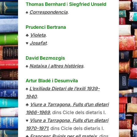
Thomas Bernhard
i
Siegfried Unseld
♠
Correspondencia
.
Prudenci Bertrana
♣
Violeta
.
♥
Josafat
.
David Bezmozgis
♠
Nataixa i altres històries
.
Artur Bladé i Desumvila
♠
L’exiliada Dietari de l’exili 1939-
1940
.
♣
Viure a Tarragona, Fulls d’un dietari
1966-1969
, dins Cicle dels dietaris I.
♥
Viure a Tarragona, Fulls d’un dietari
1970-1971
, dins Cicle dels dietaris I.
♣
Francesc Pujols per ell mateix
, dins