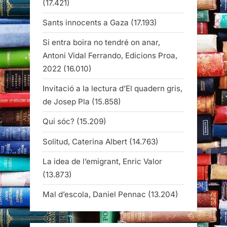
(17.421)
Sants innocents a Gaza
(17.193)
Si entra boira no tendré on anar,
Antoni Vidal Ferrando, Edicions Proa,
2022
(16.010)
Invitació a la lectura d’El quadern gris,
de Josep Pla
(15.858)
Qui sóc?
(15.209)
Solitud, Caterina Albert
(14.763)
La idea de l’emigrant, Enric Valor
(13.873)
Mal d’escola, Daniel Pennac
(13.204)