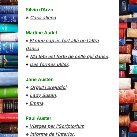
Silvio d’Arzo
♣
Casa aliena
.
Martine Audet
♠
El meu cap és fort allà on l’altra
dansa
.
♣
Ma tête est forte de celle qui danse
.
♥
Des formes utiles
.
Jane Austen
♣
Orgull i prejudici
.
♥
Lady Susan
.
♦
Emma
.
Paul Auster
♠
Viatges per l’Scriptorium
.
♣
Informe de l’interior
.