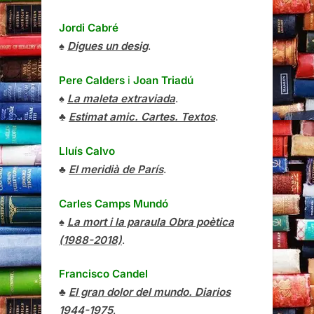
Jordi Cabré
♠
Digues un desig
.
Pere Calders
i
Joan Triadú
♠
La maleta extraviada
.
♣
Estimat amic. Cartes. Textos
.
Lluís Calvo
♣
El meridià de París
.
Carles Camps Mundó
♠
La mort i la paraula Obra poètica
(1988-2018)
.
Francisco Candel
♣
El gran dolor del mundo. Diarios
1944-1975
.