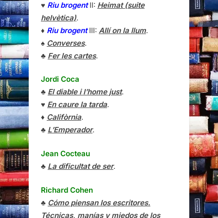
♥
Riu brogent
II:
Heimat (suite
helvètica)
.
♦
Riu brogent
III:
Allí on la llum
.
♠
Converses
.
♣
Fer les cartes
.
Jordi Coca
♣
El diable i l’home just
.
♥
En caure la tarda
.
♦
Califòrnia
.
♣
L’Emperador
.
Jean Cocteau
♣
La dificultat de ser
.
Richard Cohen
♣
Cómo piensan los escritores.
Técnicas, manías y miedos de los