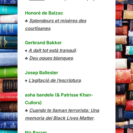
Honoré de Balzac
♣
Splendeurs et misères des
courtisanes
.
Gerbrand Bakker
♠
A dalt tot està tranquil
.
♣
Deu oques blanques
.
Josep Ballester
♠
L’agitació de l’escriptura
.
asha bandele (& Patrisse Khan-
Cullors)
♣
Cuando te llaman terrorista: Una
memoria del Black Lives Matter
.
Nir Baram