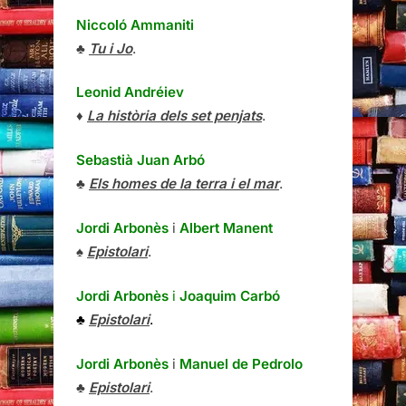
Niccoló Ammaniti
♣
Tu i Jo
.
Leonid Andréiev
♦
La història dels set penjats
.
Sebastià Juan Arbó
♣
Els homes de la terra i el mar
.
Jordi Arbonès
i
Albert Manent
♠
Epistolari
.
Jordi Arbonès
i
Joaquim Carbó
♣
Epistolari
.
Jordi Arbonès
i
Manuel de Pedrolo
♣
Epistolari
.