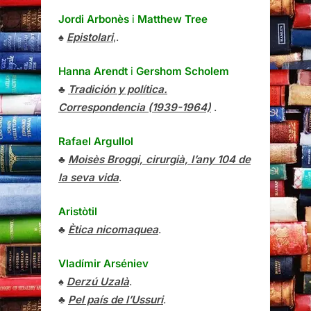
Jordi Arbonès
i
Matthew Tree
♠
Epistolari
,.
Hanna Arendt
i
Gershom Scholem
♣
Tradición y política.
Correspondencia (1939-1964)
.
Rafael Argullol
♣
Moisès Broggi, cirurgià, l’any 104 de
la seva vida
.
Aristòtil
♣
Ètica nicomaquea
.
Vladímir Arséniev
♠
Derzú Uzalà
.
♣
Pel país de l’Ussuri
.