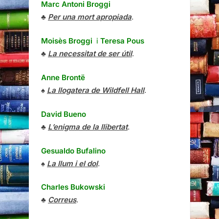
Marc Antoni Broggi
♣
Per una mort apropiada
.
Moisès Broggi
i
Teresa Pous
♣
La necessitat de ser útil
.
Anne Brontë
♠
La llogatera de Wildfell Hall
.
David Bueno
♣
L’enigma de la llibertat
.
Gesualdo Bufalino
♠
La llum i el dol
.
Charles Bukowski
♣
Correus
.