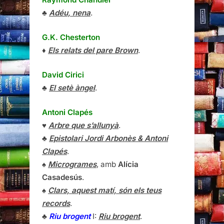
♣
Adéu, nena
.
G.K. Chesterton
♦
Els relats del pare Brown
.
David Cirici
♣
El setè àngel
.
Antoni Clapés
♥
Arbre que s’allunyà
.
♣
Epistolari Jordi Arbonès & Antoni
Clapés
.
♠
Microgrames
, amb
Alícia
Casadesús
.
♠
Clars, aquest matí, són els teus
records
.
♣
Riu brogent
I:
Riu brogent
.