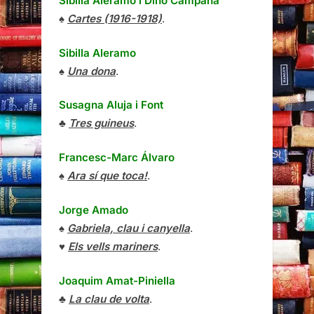
Sibilla Aleramo
i
Dino Campana
♠
Cartes (1916-1918)
.
Sibilla Aleramo
♠
Una dona
.
Susagna Aluja i Font
♣
Tres guineus
.
Francesc-Marc Álvaro
♠
Ara sí que toca!
.
Jorge Amado
♠
Gabriela, clau i canyella
.
♥
Els vells mariners
.
Joaquim Amat-Piniella
♣
La clau de volta
.