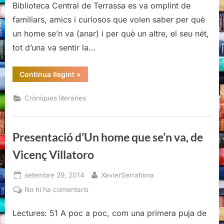
Biblioteca Central de Terrassa es va omplint de
se’n
familiars, amics i curiosos que volen saber per què
va,
un home se’n va (anar) i per què un altre, el seu nét,
de
Vicenç
tot d’una va sentir la…
Villatoro
“Presentació
Continua llegint
»
d’Un
home
que
Cròniques literàries
se’n
va,
de
Vicenç
Villatoro”
Presentació d’Un home que se’n va, de
Vicenç Villatoro
Posted
By
setembre 29, 2014
XavierSerrahima
on
a
No hi ha comentaris
Presentació
d’Un
Lectures: 51 A poc a poc, com una primera puja de
home