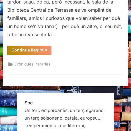
tardor, suau, dolça, però incessant, la sala de la
que
Biblioteca Central de Terrassa es va omplint de
se’n
familiars, amics i curiosos que volen saber per què
va,
un home se’n va (anar) i per què un altre, el seu nét,
de
Vicenç
tot d’una va sentir la…
Villatoro
“Presentació
Continua llegint
»
d’Un
home
que
Cròniques literàries
se’n
va,
de
Vicenç
Villatoro”
Sóc
Un terç empordanès, un terç egarenc,
un terç solsonenc, català, europeu…
Temperamental, mediterrani,