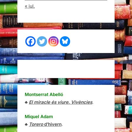
« jul.
Montserrat Abelló
♣
El miracle és viure. Vivències
.
Miquel Adam
♣
Torero
d’hivern
.