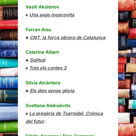
Vasili Aksiónov
♠
Una saga moscovita
.
Ferran Aisa
♣
CNT, la força obrera de Catalunya
.
Caterina Albert
♣
Solitud
.
♠
Tots els contes 3
.
Sílvia Alcàntara
♣
Els dies sense glòria
.
Svetlana Aleksiévitx
♠
La pregària de Txernòbil. Crònica
del futur
.