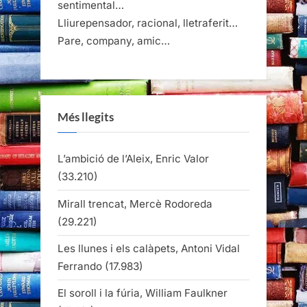
sentimental…
Lliurepensador, racional, lletraferit…
Pare, company, amic…
Més llegits
L’ambició de l’Aleix, Enric Valor
(33.210)
Mirall trencat, Mercè Rodoreda
(29.221)
Les llunes i els calàpets, Antoni Vidal
Ferrando
(17.983)
El soroll i la fúria, William Faulkner