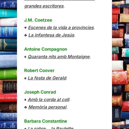
grandes escritores
.
J.M. Coetzee
♥
Escenes de la vida a províncies
.
♣
La infantesa de Jesús
.
Antoine Compagnon
♦
Quaranta nits amb Montaigne
.
Robert Coover
♠
La festa de Gerald
.
Joseph Conrad
♦
Amb la corda al coll
.
♣
Memòria personal
.
Barbara Constantine
♠
I a sobre… la Paulette
.