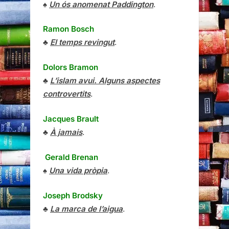
♠
Un ós anomenat Paddington
.
Ramon Bosch
♣
El temps revingut
.
Dolors Bramon
♣
L’islam avui. Alguns aspectes
controvertits
.
Jacques Brault
♣
À jamais
.
Gerald Brenan
♠
Una vida pròpia
.
Joseph Brodsky
♣
La marca de l’aigua
.