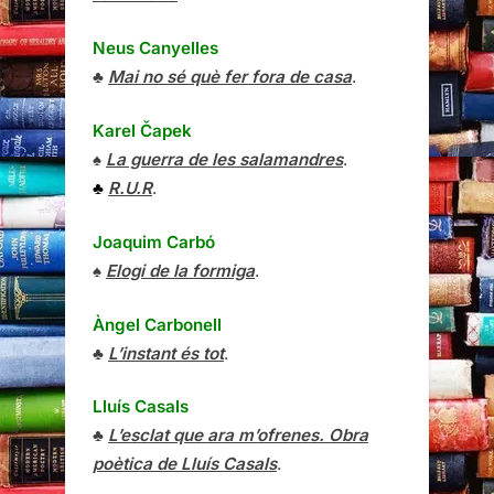
Neus Canyelles
♣
Mai no sé què fer fora de casa
.
Karel Čapek
♠
La guerra de les salamandres
.
♣
R.U.R
.
Joaquim Carbó
♠
Elogi de la formiga
.
Àngel Carbonell
♣
L’instant és tot
.
Lluís Casals
♣
L’esclat que ara m’ofrenes. Obra
poètica de Lluís Casals
.