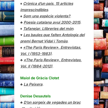
♦
Crònica d’un país, 15 articles
imprescindibles
.
♠
Som una espècie violenta?
.
♣
Poesia catalana avui 2000-2015
.
♦
Tafanejar. Llibreries del món
.
♥
Les baules que falten Antologia del
premi Bernat Vidal i Tomàs
.
♠
«The Paris Review», Entrevistas,
Vol. I (1953-1983)
.
♣
«The Paris Review»,
Entrevistas
,
Vol. II (1984-2012)
.
Maiol de Gràcia Clotet
♣
La Peixera
.
Denise Desautels
♣
D’on sorgeix de vegades un braç