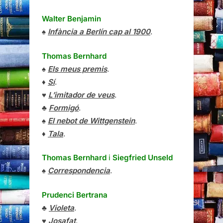
Walter Benjamin
♠
Infància a Berlín cap al 1900
.
Thomas Bernhard
♠
Els meus premis
.
♦
Sí
.
♥
L’imitador de veus
.
♣
Formigó
.
♠
El nebot de Wittgenstein
.
♦
Tala
.
Thomas Bernhard
i
Siegfried Unseld
♠
Correspondencia
.
Prudenci Bertrana
♣
Violeta
.
♥
Josafat
.