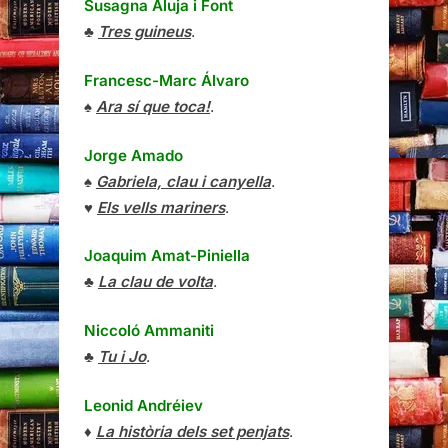
Susagna Aluja i Font
♣
Tres guineus
.
Francesc-Marc Álvaro
♠
Ara sí que toca!
.
Jorge Amado
♠
Gabriela, clau i canyella
.
♥
Els vells mariners
.
Joaquim Amat-Piniella
♣
La clau de volta
.
Niccoló Ammaniti
♣
Tu i Jo
.
Leonid Andréiev
♦
La història dels set penjats
.