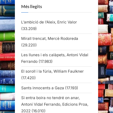
Més llegits
L’ambició de l’Aleix, Enric Valor
(33.209)
Mirall trencat, Mercè Rodoreda
(29.220)
Les llunes i els calàpets, Antoni Vidal
Ferrando
(17.983)
El soroll i la fúria, William Faulkner
(17.420)
Sants innocents a Gaza
(17.193)
Si entra boira no tendré on anar,
Antoni Vidal Ferrando, Edicions Proa,
2022
(16.010)