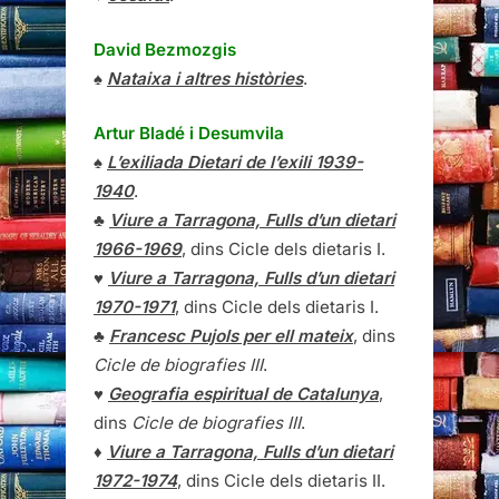
David Bezmozgis
♠
Nataixa i altres històries
.
Artur Bladé i Desumvila
♠
L’exiliada Dietari de l’exili 1939-
1940
.
♣
Viure a Tarragona, Fulls d’un dietari
1966-1969
, dins Cicle dels dietaris I.
♥
Viure a Tarragona, Fulls d’un dietari
1970-1971
, dins Cicle dels dietaris I.
♣
Francesc Pujols per ell mateix
, dins
Cicle de biografies III
.
♥
Geografia espiritual de Catalunya
,
dins
Cicle de biografies III
.
♦
Viure a Tarragona, Fulls d’un dietari
1972-1974
, dins Cicle dels dietaris II.