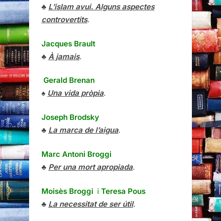
♣
L’islam avui. Alguns aspectes
controvertits
.
Jacques Brault
♣
À jamais
.
Gerald Brenan
♠
Una vida pròpia
.
Joseph Brodsky
♣
La marca de l’aigua
.
Marc Antoni Broggi
♣
Per una mort apropiada
.
Moisès Broggi
i
Teresa Pous
♣
La necessitat de ser útil
.