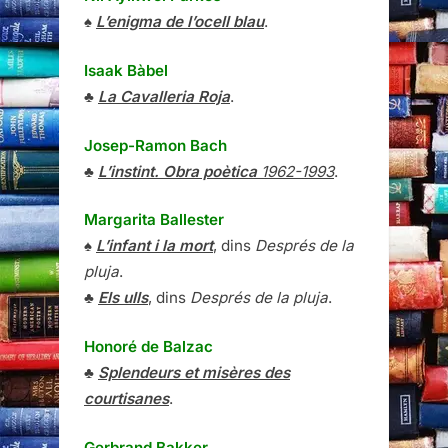
♠
L’enigma de l’ocell blau
.
Isaak Bàbel
♣
La Cavalleria Roja
.
Josep-Ramon Bach
♣
L’instint. Obra poètica
1962-1993
.
Margarita Ballester
♠
L’infant i la mort
, dins
Després de la
pluja
.
♣
Els ulls
, dins
Després de la pluja
.
Honoré de Balzac
♣
Splendeurs et misères des
courtisanes
.
Gerbrand Bakker