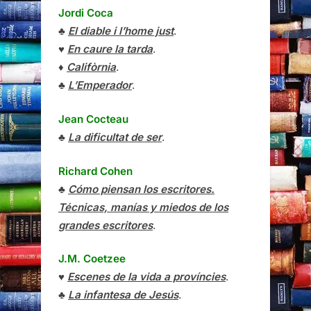
Jordi Coca
♣
El diable i l’home just
.
♥
En caure la tarda
.
♦
Califòrnia
.
♣
L’Emperador
.
Jean Cocteau
♣
La dificultat de ser
.
Richard Cohen
♣
Cómo piensan los escritores.
Técnicas, manías y miedos de los
grandes escritores
.
J.M. Coetzee
♥
Escenes de la vida a províncies
.
♣
La infantesa de Jesús
.