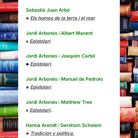
Sebastià Juan Arbó
♣
Els homes de la terra i el mar
.
Jordi Arbonès
i
Albert Manent
♠
Epistolari
.
Jordi Arbonès
i
Joaquim Carbó
♣
Epistolari
.
Jordi Arbonès
i
Manuel de Pedrolo
♣
Epistolari
.
Jordi Arbonès
i
Matthew Tree
♠
Epistolari
,.
Hanna Arendt
i
Gershom Scholem
♣
Tradición y política.