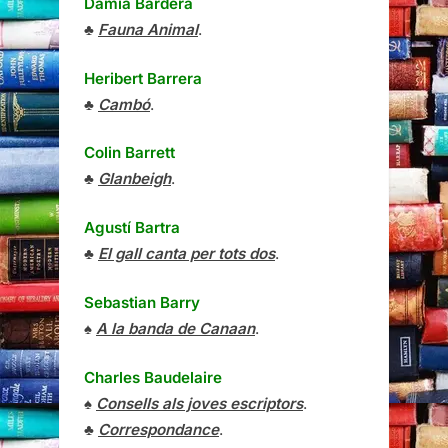
Damià Bardera
♣
Fauna Animal
.
Heribert Barrera
♣
Cambó
.
Colin Barrett
♣
Glanbeigh
.
Agustí Bartra
♣
El gall canta per tots dos
.
Sebastian Barry
♠
A la banda de Canaan
.
Charles Baudelaire
♠
Consells als joves escriptors
.
♣
Correspondance
.