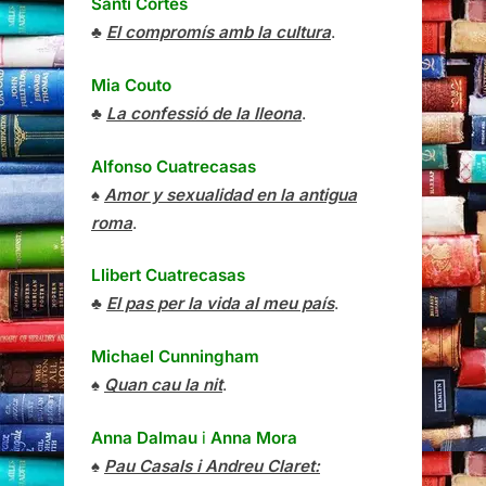
Santi Cortés
♣
El compromís amb la cultura
.
Mia Couto
♣
La confessió de la lleona
.
Alfonso Cuatrecasas
♠
Amor y sexualidad en la antigua
roma
.
Llibert Cuatrecasas
♣
El pas per la vida al meu país
.
Michael Cunningham
♠
Quan cau la nit
.
Anna Dalmau
i
Anna Mora
♠
Pau Casals i Andreu Claret: