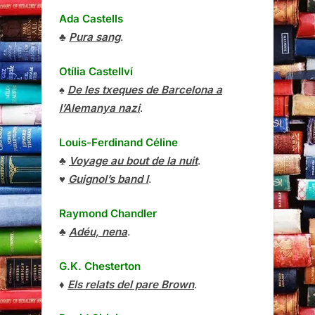
Ada Castells
♣
Pura sang
.
Otília Castellví
♠
De les txeques de Barcelona a
l’Alemanya nazi
.
Louis-Ferdinand Céline
♣
Voyage au bout de la nuit
.
♥
Guignol’s band I
.
Raymond Chandler
♣
Adéu, nena
.
G.K. Chesterton
♦
Els relats del pare Brown
.