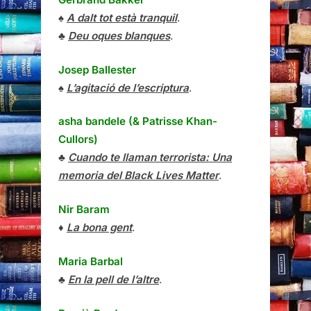
♠
A dalt tot està tranquil
.
♣
Deu oques blanques
.
Josep Ballester
♠
L’agitació de l’escriptura
.
asha bandele (& Patrisse Khan-
Cullors)
♣
Cuando te llaman terrorista: Una
memoria del Black Lives Matter
.
Nir Baram
♦
La bona gent
.
Maria Barbal
♣
En la pell de l’altre
.