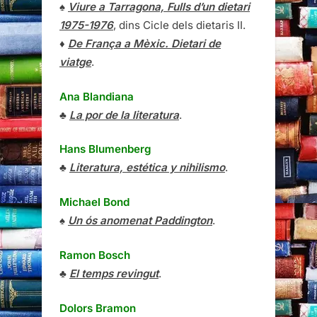
♠
Viure a Tarragona, Fulls d’un dietari
1975-1976
, dins Cicle dels dietaris II.
♦
De França a Mèxic. Dietari de
viatge
.
Ana Blandiana
♣
La por de la literatura
.
Hans Blumenberg
♣
Literatura, estética y nihilismo
.
Michael Bond
♠
Un ós anomenat Paddington
.
Ramon Bosch
♣
El temps revingut
.
Dolors Bramon