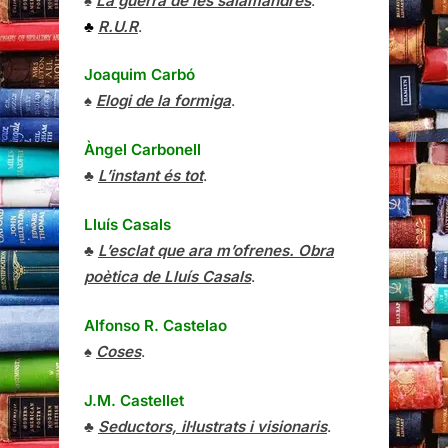
♠
La guerra de les salamandres
.
♣
R.U.R
.
Joaquim Carbó
♠
Elogi de la formiga
.
Àngel Carbonell
♣
L’instant és tot
.
Lluís Casals
♣
L’esclat que ara m’ofrenes. Obra
poètica de Lluís Casals
.
Alfonso R. Castelao
♠
Coses
.
J.M. Castellet
♣
Seductors, il·lustrats i visionaris
.