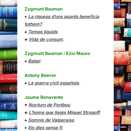
Zygmunt Bauman
♦
La riquesa d’uns quants beneficia
tothom?
.
♠
Temps líquids
.
♣
Vida de consum
.
Zygmunt Bauman
i
Ezio Mauro
♠
Babel
.
Antony Beevor
♠
La guerra civil española
.
Jaume Benavente
♥
Nocturn de Portbou
.
♣
L’home que llegia Miquel Strogoff
.
♠
Somnis de Valparaíso
.
♦
Els dies sense fi
.