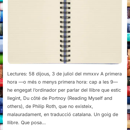
la
crítica
(literària)
Lectures: 58 dijous, 3 de juliol del mmxxv A primera
hora —o més o menys primera hora: cap a les 9—
he engegat l’ordinador per parlar del llibre que estic
llegint, Du côté de Portnoy (Reading Myself and
others), de Philip Roth, que no existeix,
malauradament, en traducció catalana. Un goig de
llibre. Que posa…