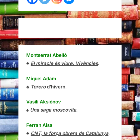
Montserrat Abelló
♣
El miracle és viure. Vivències
.
Miquel Adam
♣
Torero
d’hivern
.
Vasili Aksiónov
♠
Una saga moscovita
.
Ferran Aisa
♣
CNT, la força obrera de Catalunya
.