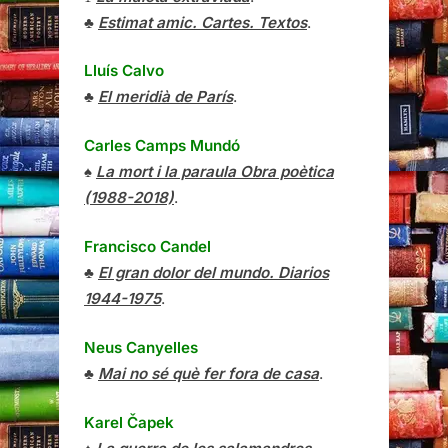
♣
Estimat amic. Cartes. Textos
.
Lluís Calvo
♣
El meridià de París
.
Carles Camps Mundó
♠
La mort i la paraula Obra poètica
(1988-2018)
.
Francisco Candel
♣
El gran dolor del mundo. Diarios
1944-1975
.
Neus Canyelles
♣
Mai no sé què fer fora de casa
.
Karel Čapek