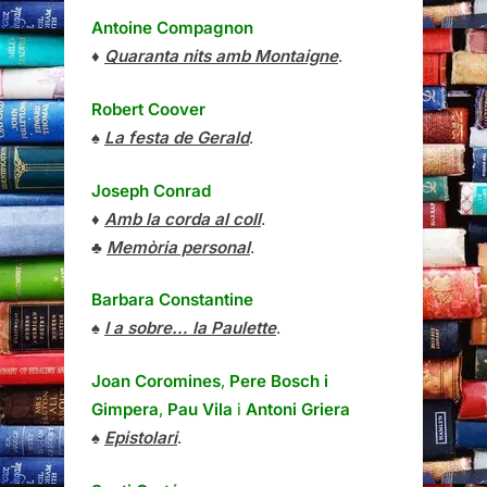
Antoine Compagnon
♦
Quaranta nits amb Montaigne
.
Robert Coover
♠
La festa de Gerald
.
Joseph Conrad
♦
Amb la corda al coll
.
♣
Memòria personal
.
Barbara Constantine
♠
I a sobre… la Paulette
.
Joan Coromines
,
Pere Bosch i
Gimpera
,
Pau Vila
i
Antoni Griera
♠
Epistolari
.