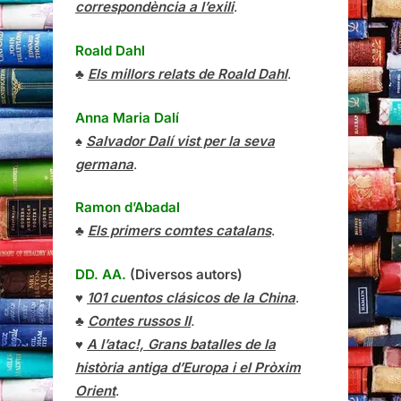
correspondència a l’exili
.
Roald Dahl
♣
Els millors relats de Roald Dahl
.
Anna Maria Dalí
♠
Salvador Dalí vist per la seva
germana
.
Ramon d’Abadal
♣
Els primers comtes catalans
.
DD. AA.
(Diversos autors)
♥
101 cuentos clásicos de la China
.
♣
Contes russos II
.
♥
A l’atac!, Grans batalles de la
història antiga d’Europa i el Pròxim
Orient
.