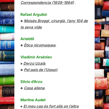
Correspondencia (1939-1964)
.
Rafael Argullol
♣
Moisès Broggi, cirurgià, l’any 104 de
la seva vida
.
Aristòtil
♣
Ètica nicomaquea
.
Vladímir Arséniev
♠
Derzú Uzalà
.
♣
Pel país de l’Ussuri
.
Silvio d’Arzo
♣
Casa aliena
.
Martine Audet
♠
El meu cap és fort allà on l’altra