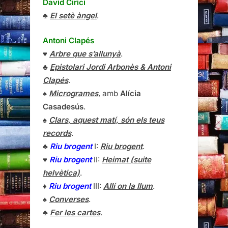
David Cirici
♣
El setè àngel
.
Antoni Clapés
♥
Arbre que s’allunyà
.
♣
Epistolari Jordi Arbonès & Antoni
Clapés
.
♠
Microgrames
, amb
Alícia
Casadesús
.
♠
Clars, aquest matí, són els teus
records
.
♣
Riu brogent
I:
Riu brogent
.
♥
Riu brogent
II:
Heimat (suite
helvètica)
.
♦
Riu brogent
III:
Allí on la llum
.
♠
Converses
.
♣
Fer les cartes
.