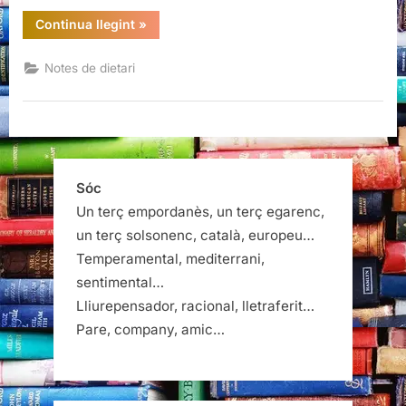
“Philip
Continua llegint
»
Roth:
criticar
la
Notes de dietari
crítica
(literària)”
Sóc
Un terç empordanès, un terç egarenc,
un terç solsonenc, català, europeu…
Temperamental, mediterrani,
sentimental…
Lliurepensador, racional, lletraferit…
Pare, company, amic…