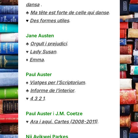
dansa
.
♣
Ma tête est forte de celle qui danse
.
♥
Des formes utiles
.
Jane Austen
♣
Orgull i prejudici
.
♥
Lady Susan
.
♦
Emma
.
Paul Auster
♠
Viatges per l’Scriptorium
.
♣
Informe de l’interior
.
♥
4 3 2 1
.
Paul Auster
i
J.M. Coetze
♥
Ara i aquí. Cartes (2008-2011)
.
Nii Ayikwei Parkes