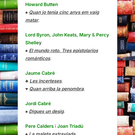
Howard Butten
♠
Quan jo tenia cinc anys em vaig
matar
.
Lord Byron, John Keats, Mary
&
Percy
Shelle
y
♠
El mundo roto. Tres epistolarios
románticos
.
Jaume Cabré
♣
Les incerteses
.
♥
Quan arriba la penombra
.
Jordi Cabré
♠
Digues un desig
.
Pere Calders
i
Joan Triadú
♠
La maleta extraviada
.