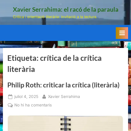
Skip
Xavier Serrahima: el racó de la paraula
to
Crítica i orientació literària: invitació a la lectura.
content
Etiqueta:
crítica de la crítica
literària
Philip Roth: criticar la crítica (literària)
Posted
By
juliol 4, 2025
Xavier Serrahima
on
a
No hi ha comentaris
Philip
Roth:
criticar