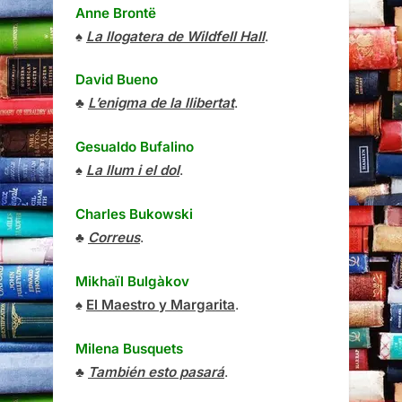
Anne Brontë
♠
La llogatera de Wildfell Hall
.
David Bueno
♣
L’enigma de la llibertat
.
Gesualdo Bufalino
♠
La llum i el dol
.
Charles Bukowski
♣
Correus
.
Mikhaïl Bulgàkov
♠
El Maestro y Margarita
.
Milena Busquets
♣
También esto pasará
.