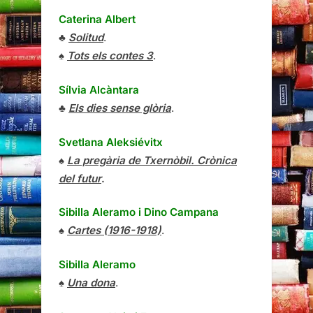
Caterina Albert
♣
Solitud
.
♠
Tots els contes 3
.
Sílvia Alcàntara
♣
Els dies sense glòria
.
Svetlana Aleksiévitx
♠
La pregària de Txernòbil. Crònica
del futur
.
Sibilla Aleramo
i
Dino Campana
♠
Cartes (1916-1918)
.
Sibilla Aleramo
♠
Una dona
.