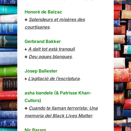
Honoré de Balzac
♣
Splendeurs et misères des
courtisanes
.
Gerbrand Bakker
♠
A dalt tot està tranquil
.
♣
Deu oques blanques
.
Josep Ballester
♠
L’agitació de l’escriptura
.
asha bandele (& Patrisse Khan-
Cullors)
♣
Cuando te llaman terrorista: Una
memoria del Black Lives Matter
.
Nir Baram