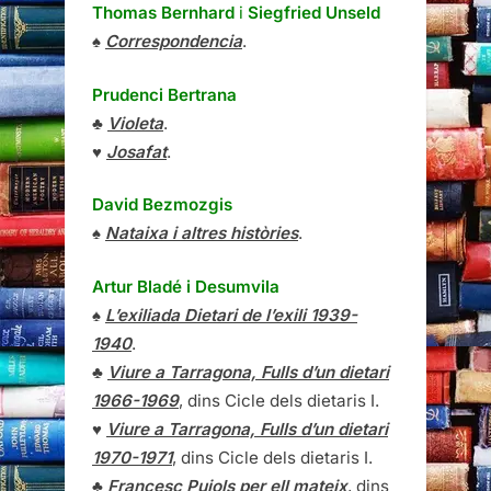
Thomas Bernhard
i
Siegfried Unseld
♠
Correspondencia
.
Prudenci Bertrana
♣
Violeta
.
♥
Josafat
.
David Bezmozgis
♠
Nataixa i altres històries
.
Artur Bladé i Desumvila
♠
L’exiliada Dietari de l’exili 1939-
1940
.
♣
Viure a Tarragona, Fulls d’un dietari
1966-1969
, dins Cicle dels dietaris I.
♥
Viure a Tarragona, Fulls d’un dietari
1970-1971
, dins Cicle dels dietaris I.
♣
Francesc Pujols per ell mateix
, dins