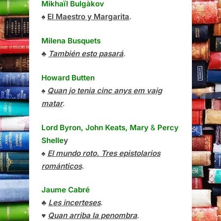
Mikhaïl Bulgàkov
♠
El Maestro y Margarita
.
Milena Busquets
♣
También esto pasará
.
Howard Butten
♠
Quan jo tenia cinc anys em vaig
matar
.
Lord Byron, John Keats, Mary
&
Percy
Shelle
y
♠
El mundo roto. Tres epistolarios
románticos
.
Jaume Cabré
♣
Les incerteses
.
♥
Quan arriba la penombra
.