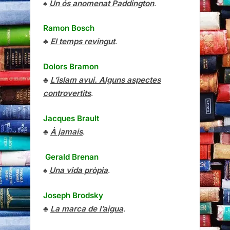
♠
Un ós anomenat Paddington
.
Ramon Bosch
♣
El temps revingut
.
Dolors Bramon
♣
L’islam avui. Alguns aspectes
controvertits
.
Jacques Brault
♣
À jamais
.
Gerald Brenan
♠
Una vida pròpia
.
Joseph Brodsky
♣
La marca de l’aigua
.