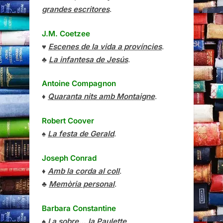
grandes escritores
.
J.M. Coetzee
♥
Escenes de la vida a províncies
.
♣
La infantesa de Jesús
.
Antoine Compagnon
♦
Quaranta nits amb Montaigne
.
Robert Coover
♠
La festa de Gerald
.
Joseph Conrad
♦
Amb la corda al coll
.
♣
Memòria personal
.
Barbara Constantine
♠
I a sobre… la Paulette
.