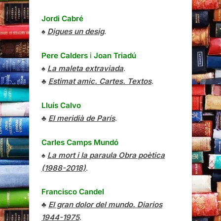
Jordi Cabré
♠
Digues un desig
.
Pere Calders
i
Joan Triadú
♠
La maleta extraviada
.
♣
Estimat amic. Cartes. Textos
.
Lluís Calvo
♣
El meridià de París
.
Carles Camps Mundó
♠
La mort i la paraula Obra poètica
(1988-2018)
.
Francisco Candel
♣
El gran dolor del mundo. Diarios
1944-1975
.