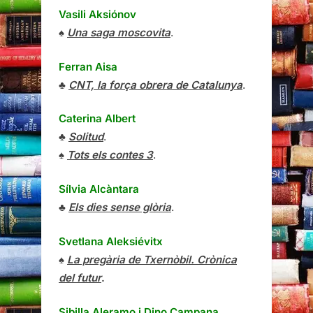
Vasili Aksiónov
♠
Una saga moscovita
.
Ferran Aisa
♣
CNT, la força obrera de Catalunya
.
Caterina Albert
♣
Solitud
.
♠
Tots els contes 3
.
Sílvia Alcàntara
♣
Els dies sense glòria
.
Svetlana Aleksiévitx
♠
La pregària de Txernòbil. Crònica
del futur
.
Sibilla Aleramo
i
Dino Campana