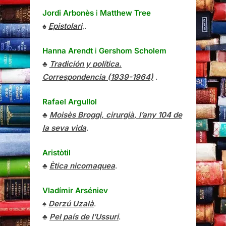
Jordi Arbonès
i
Matthew Tree
♠
Epistolari
,.
Hanna Arendt
i
Gershom Scholem
♣
Tradición y política.
Correspondencia (1939-1964)
.
Rafael Argullol
♣
Moisès Broggi, cirurgià, l’any 104 de
la seva vida
.
Aristòtil
♣
Ètica nicomaquea
.
Vladímir Arséniev
♠
Derzú Uzalà
.
♣
Pel país de l’Ussuri
.