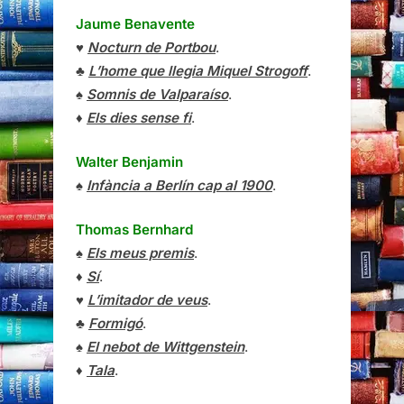
Jaume Benavente
♥
Nocturn de Portbou
.
♣
L’home que llegia Miquel Strogoff
.
♠
Somnis de Valparaíso
.
♦
Els dies sense fi
.
Walter Benjamin
♠
Infància a Berlín cap al 1900
.
Thomas Bernhard
♠
Els meus premis
.
♦
Sí
.
♥
L’imitador de veus
.
♣
Formigó
.
♠
El nebot de Wittgenstein
.
♦
Tala
.