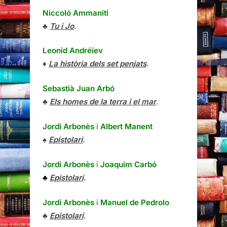
Niccoló Ammaniti
♣
Tu i Jo
.
Leonid Andréiev
♦
La història dels set penjats
.
Sebastià Juan Arbó
♣
Els homes de la terra i el mar
.
Jordi Arbonès
i
Albert Manent
♠
Epistolari
.
Jordi Arbonès
i
Joaquim Carbó
♣
Epistolari
.
Jordi Arbonès
i
Manuel de Pedrolo
♣
Epistolari
.