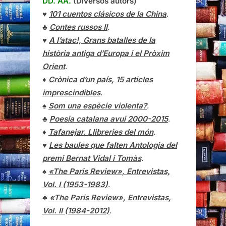
DD. AA.
(Diversos autors)
♥
101 cuentos clásicos de la China
.
♣
Contes russos II
.
♥
A l’atac!, Grans batalles de la
història antiga d’Europa i el Pròxim
Orient
.
♦
Crònica d’un país, 15 articles
imprescindibles
.
♠
Som una espècie violenta?
.
♣
Poesia catalana avui 2000-2015
.
♦
Tafanejar. Llibreries del món
.
♥
Les baules que falten Antologia del
premi Bernat Vidal i Tomàs
.
♠
«The Paris Review», Entrevistas,
Vol. I (1953-1983)
.
♣
«The Paris Review»,
Entrevistas
,
Vol. II (1984-2012)
.