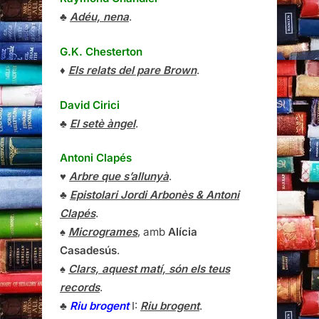
♣
Adéu, nena
.
G.K. Chesterton
♦
Els relats del pare Brown
.
David Cirici
♣
El setè àngel
.
Antoni Clapés
♥
Arbre que s’allunyà
.
♣
Epistolari Jordi Arbonès & Antoni
Clapés
.
♠
Microgrames
, amb
Alícia
Casadesús
.
♠
Clars, aquest matí, són els teus
records
.
♣
Riu brogent
I:
Riu brogent
.