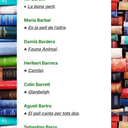
♦
La bona gent
.
Maria Barbal
♣
En la pell de l’altre
.
Damià Bardera
♣
Fauna Animal
.
Heribert Barrera
♣
Cambó
.
Colin Barrett
♣
Glanbeigh
.
Agustí Bartra
♣
El gall canta per tots dos
.
Sebastian Barry