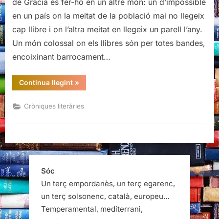
de Gràcia és fer-ho en un altre món: un d’impossible
no
en un país on la meitat de la població mai no llegeix
existeix,
cap llibre i on l’altra meitat en llegeix un parell l’any.
de
Un món colossal on els llibres són per totes bandes,
David
Castillo
encoixinant barrocament…
“Presentació
Continua llegint
»
de
Barcelona
no
Cròniques literàries
existeix,
de
David
Castillo”
Sóc
Un terç empordanès, un terç egarenc,
un terç solsonenc, català, europeu…
Temperamental, mediterrani,