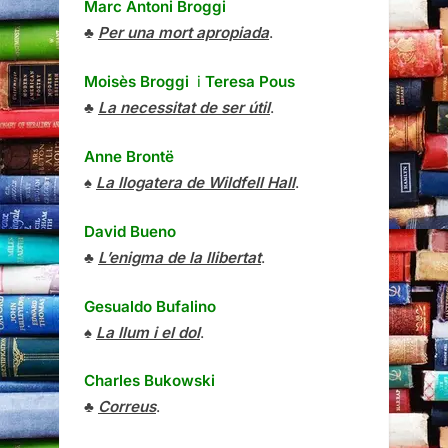
Marc Antoni Broggi
♣
Per una mort apropiada
.
Moisès Broggi
i
Teresa Pous
♣
La necessitat de ser útil
.
Anne Brontë
♠
La llogatera de Wildfell Hall
.
David Bueno
♣
L’enigma de la llibertat
.
Gesualdo Bufalino
♠
La llum i el dol
.
Charles Bukowski
♣
Correus
.