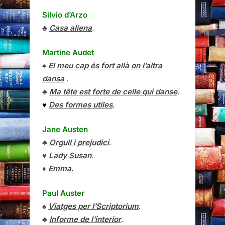
Silvio d’Arzo
♣
Casa aliena
.
Martine Audet
♠
El meu cap és fort allà on l’altra
dansa
.
♣
Ma tête est forte de celle qui danse
.
♥
Des formes utiles
.
Jane Austen
♣
Orgull i prejudici
.
♥
Lady Susan
.
♦
Emma
.
Paul Auster
♠
Viatges per l’Scriptorium
.
♣
Informe de l’interior
.