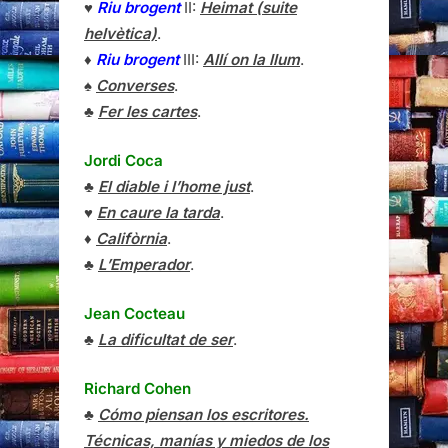
♥
Riu brogent
II:
Heimat (suite
helvètica)
.
♦
Riu brogent
III:
Allí on la llum
.
♠
Converses
.
♣
Fer les cartes
.
Jordi Coca
♣
El diable i l’home just
.
♥
En caure la tarda
.
♦
Califòrnia
.
♣
L’Emperador
.
Jean Cocteau
♣
La dificultat de ser
.
Richard Cohen
♣
Cómo piensan los escritores.
Técnicas, manías y miedos de los