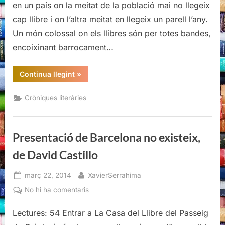
en un país on la meitat de la població mai no llegeix
existeix,
cap llibre i on l’altra meitat en llegeix un parell l’any.
de
Un món colossal on els llibres són per totes bandes,
David
Castillo
encoixinant barrocament…
“Presentació
Continua llegint
»
de
Barcelona
no
Cròniques literàries
existeix,
de
David
Castillo”
Presentació de Barcelona no existeix,
de David Castillo
Posted
By
març 22, 2014
XavierSerrahima
on
a
No hi ha comentaris
Presentació
Lectures: 54 Entrar a La Casa del Llibre del Passeig
de
Barcelona