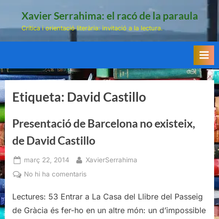
Skip
Xavier Serrahima: el racó de la paraula
to
Crítica i orientació literària: invitació a la lectura.
content
Etiqueta:
David Castillo
Presentació de Barcelona no existeix,
de David Castillo
Posted
By
març 22, 2014
XavierSerrahima
on
a
No hi ha comentaris
Presentació
Lectures: 53 Entrar a La Casa del Llibre del Passeig
de
Barcelona
de Gràcia és fer-ho en un altre món: un d’impossible
no