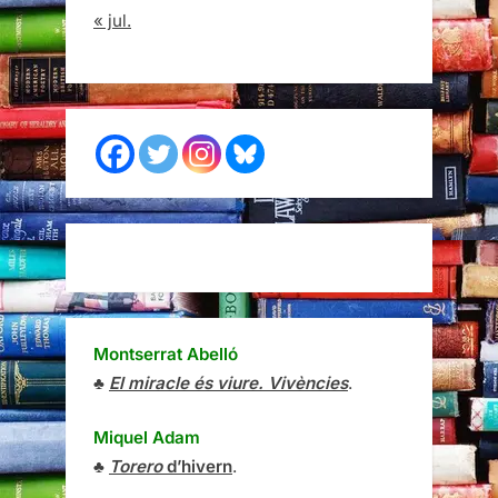
« jul.
Montserrat Abelló
♣
El miracle és viure. Vivències
.
Miquel Adam
♣
Torero
d’hivern
.