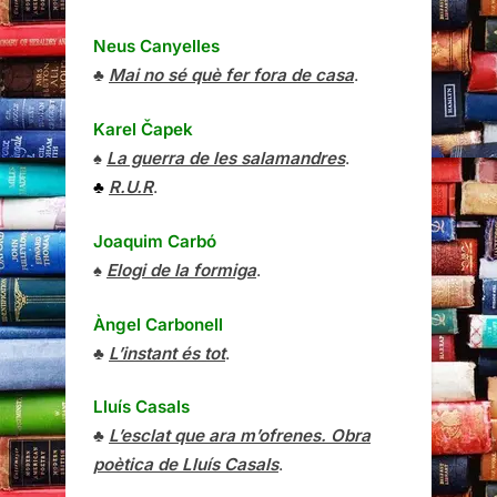
Neus Canyelles
♣
Mai no sé què fer fora de casa
.
Karel Čapek
♠
La guerra de les salamandres
.
♣
R.U.R
.
Joaquim Carbó
♠
Elogi de la formiga
.
Àngel Carbonell
♣
L’instant és tot
.
Lluís Casals
♣
L’esclat que ara m’ofrenes. Obra
poètica de Lluís Casals
.