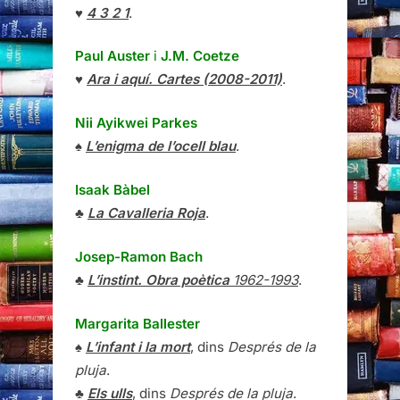
♥
4 3 2 1
.
Paul Auster
i
J.M. Coetze
♥
Ara i aquí. Cartes (2008-2011)
.
Nii Ayikwei Parkes
♠
L’enigma de l’ocell blau
.
Isaak Bàbel
♣
La Cavalleria Roja
.
Josep-Ramon Bach
♣
L’instint. Obra poètica
1962-1993
.
Margarita Ballester
♠
L’infant i la mort
, dins
Després de la
pluja
.
♣
Els ulls
, dins
Després de la pluja
.