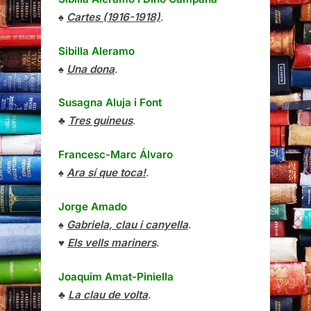
♠
Cartes (1916-1918)
.
Sibilla Aleramo
♠
Una dona
.
Susagna Aluja i Font
♣
Tres guineus
.
Francesc-Marc Álvaro
♠
Ara sí que toca!
.
Jorge Amado
♠
Gabriela, clau i canyella
.
♥
Els vells mariners
.
Joaquim Amat-Piniella
♣
La clau de volta
.