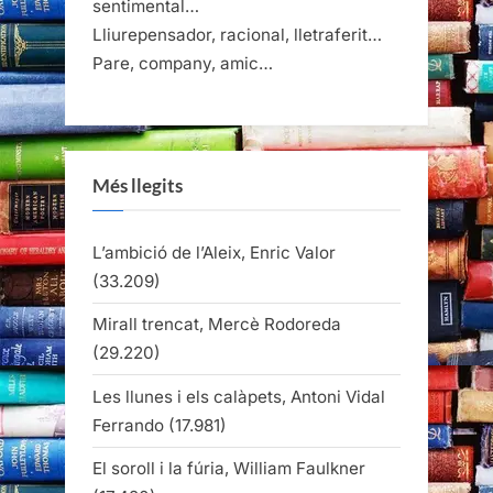
sentimental…
Lliurepensador, racional, lletraferit…
Pare, company, amic…
Més llegits
L’ambició de l’Aleix, Enric Valor
(33.209)
Mirall trencat, Mercè Rodoreda
(29.220)
Les llunes i els calàpets, Antoni Vidal
Ferrando
(17.981)
El soroll i la fúria, William Faulkner