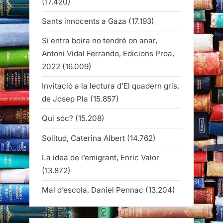
(17.420)
Sants innocents a Gaza
(17.193)
Si entra boira no tendré on anar,
Antoni Vidal Ferrando, Edicions Proa,
2022
(16.009)
Invitació a la lectura d’El quadern gris,
de Josep Pla
(15.857)
Qui sóc?
(15.208)
Solitud, Caterina Albert
(14.762)
La idea de l’emigrant, Enric Valor
(13.872)
Mal d’escola, Daniel Pennac
(13.204)