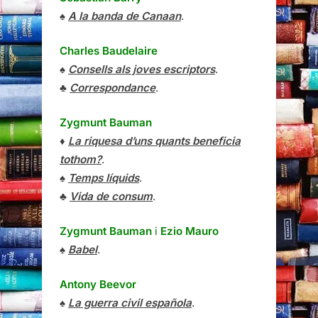
♠
A la banda de Canaan
.
Charles Baudelaire
♠
Consells als joves escriptors
.
♣
Correspondance
.
Zygmunt Bauman
♦
La riquesa d’uns quants beneficia
tothom?
.
♠
Temps líquids
.
♣
Vida de consum
.
Zygmunt Bauman
i
Ezio Mauro
♠
Babel
.
Antony Beevor
♠
La guerra civil española
.