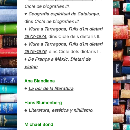
Cicle de biografies III
.
♥
Geografia espiritual de Catalunya
,
dins
Cicle de biografies III
.
♦
Viure a Tarragona, Fulls d’un dietari
1972-1974
, dins Cicle dels dietaris II.
♠
Viure a Tarragona, Fulls d’un dietari
1975-1976
, dins Cicle dels dietaris II.
♦
De França a Mèxic. Dietari de
viatge
.
Ana Blandiana
♣
La por de la literatura
.
Hans Blumenberg
♣
Literatura, estética y nihilismo
.
Michael Bond