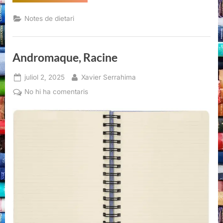
Roth:
criticar
la
Notes de dietari
crítica
(literària)”
Andromaque, Racine
Posted
By
juliol 2, 2025
Xavier Serrahima
on
a
No hi ha comentaris
Andromaque,
Racine