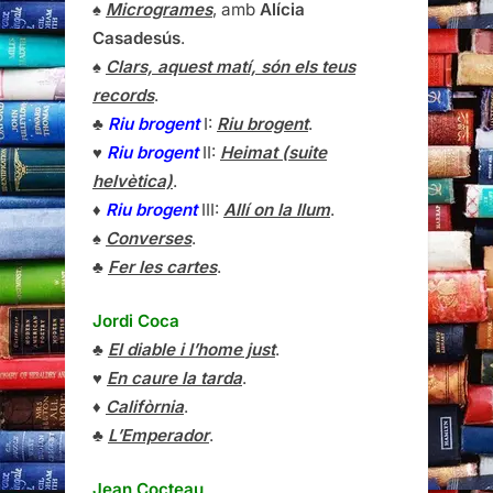
♠
Microgrames
, amb
Alícia
Casadesús
.
♠
Clars, aquest matí, són els teus
records
.
♣
Riu brogent
I:
Riu brogent
.
♥
Riu brogent
II:
Heimat (suite
helvètica)
.
♦
Riu brogent
III:
Allí on la llum
.
♠
Converses
.
♣
Fer les cartes
.
Jordi Coca
♣
El diable i l’home just
.
♥
En caure la tarda
.
♦
Califòrnia
.
♣
L’Emperador
.
Jean Cocteau