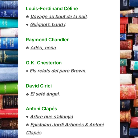
Louis-Ferdinand Céline
♣
Voyage au bout de la nuit
.
♥
Guignol’s band I
.
Raymond Chandler
♣
Adéu, nena
.
G.K. Chesterton
♦
Els relats del pare Brown
.
David Cirici
♣
El setè àngel
.
Antoni Clapés
♥
Arbre que s’allunyà
.
♣
Epistolari Jordi Arbonès & Antoni
Clapés
.