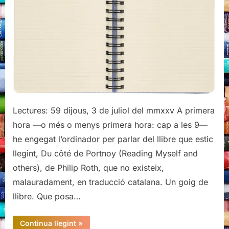
(literària)
Lectures: 59 dijous, 3 de juliol del mmxxv A primera
hora —o més o menys primera hora: cap a les 9—
he engegat l’ordinador per parlar del llibre que estic
llegint, Du côté de Portnoy (Reading Myself and
others), de Philip Roth, que no existeix,
malauradament, en traducció catalana. Un goig de
llibre. Que posa…
“Philip
Continua llegint
»