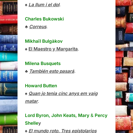
♠
La llum i el dol
.
Charles Bukowski
♣
Correus
.
Mikhaïl Bulgàkov
♠
El Maestro y Margarita
.
Milena Busquets
♣
También esto pasará
.
Howard Butten
♠
Quan jo tenia cinc anys em vaig
matar
.
Lord Byron, John Keats, Mary
&
Percy
Shelle
y
♠
El mundo roto. Tres epistolarios