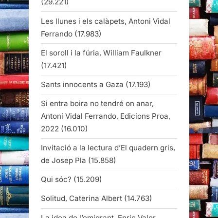
(29.221)
Les llunes i els calàpets, Antoni Vidal
Ferrando
(17.983)
El soroll i la fúria, William Faulkner
(17.421)
Sants innocents a Gaza
(17.193)
Si entra boira no tendré on anar,
Antoni Vidal Ferrando, Edicions Proa,
2022
(16.010)
Invitació a la lectura d’El quadern gris,
de Josep Pla
(15.858)
Qui sóc?
(15.209)
Solitud, Caterina Albert
(14.763)
La idea de l’emigrant, Enric Valor