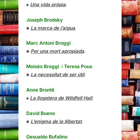
♠
Una vida pròpia
.
Joseph Brodsky
♣
La marca de l’aigua
.
Marc Antoni Broggi
♣
Per una mort apropiada
.
Moisès Broggi
i
Teresa Pous
♣
La necessitat de ser útil
.
Anne Brontë
♠
La llogatera de Wildfell Hall
.
David Bueno
♣
L’enigma de la llibertat
.
Gesualdo Bufalino