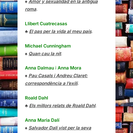
♠
Amor y sexualidad en la antigua
roma
.
Llibert Cuatrecasas
♣
El pas per la vida al meu país
.
Michael Cunningham
♠
Quan cau la nit
.
Anna Dalmau
i
Anna Mora
♠
Pau Casals i Andreu Claret:
correspondència a l’exili
.
Roald Dahl
♣
Els millors relats de Roald Dahl
.
Anna Maria Dalí
♠
Salvador Dalí vist per la seva