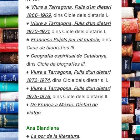
♣
Viure a Tarragona, Fulls d’un dietari
1966-1969
, dins Cicle dels dietaris I.
♥
Viure a Tarragona, Fulls d’un dietari
1970-1971
, dins Cicle dels dietaris I.
♣
Francesc Pujols per ell mateix
, dins
Cicle de biografies III
.
♥
Geografia espiritual de Catalunya
,
dins
Cicle de biografies III
.
♦
Viure a Tarragona, Fulls d’un dietari
1972-1974
, dins Cicle dels dietaris II.
♠
Viure a Tarragona, Fulls d’un dietari
1975-1976
, dins Cicle dels dietaris II.
♦
De França a Mèxic. Dietari de
viatge
.
Ana Blandiana
♣
La por de la literatura
.