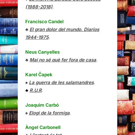
(1988-2018)
.
Francisco Candel
♣
El gran dolor del mundo. Diarios
1944-1975
.
Neus Canyelles
♣
Mai no sé què fer fora de casa
.
Karel Čapek
♠
La guerra de les salamandres
.
♣
R.U.R
.
Joaquim Carbó
♠
Elogi de la formiga
.
Àngel Carbonell