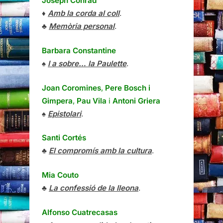
Joseph Conrad
♦
Amb la corda al coll
.
♣
Memòria personal
.
Barbara Constantine
♠
I a sobre… la Paulette
.
Joan Coromines
,
Pere Bosch i
Gimpera
,
Pau Vila
i
Antoni Griera
♠
Epistolari
.
Santi Cortés
♣
El compromís amb la cultura
.
Mia Couto
♣
La confessió de la lleona
.
Alfonso Cuatrecasas