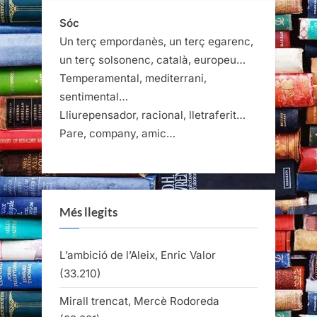
Sóc
Un terç empordanès, un terç egarenc,
un terç solsonenc, català, europeu…
Temperamental, mediterrani,
sentimental…
Lliurepensador, racional, lletraferit…
Pare, company, amic…
Més llegits
L’ambició de l’Aleix, Enric Valor
(33.210)
Mirall trencat, Mercè Rodoreda