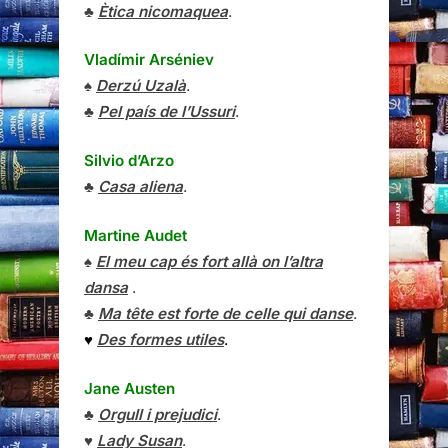
♣
Ètica nicomaquea
.
Vladímir Arséniev
♠
Derzú Uzalà
.
♣
Pel país de l’Ussuri
.
Silvio d’Arzo
♣
Casa aliena
.
Martine Audet
♠
El meu cap és fort allà on l’altra
dansa
.
♣
Ma tête est forte de celle qui danse
.
♥
Des formes utiles
.
Jane Austen
♣
Orgull i prejudici
.
♥
Lady Susan
.