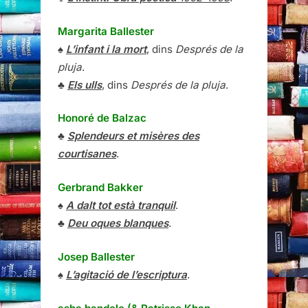
Margarita Ballester
♠
L’infant i la mort
, dins
Després de la
pluja
.
♣
Els ulls
, dins
Després de la pluja
.
Honoré de Balzac
♣
Splendeurs et misères des
courtisanes
.
Gerbrand Bakker
♠
A dalt tot està tranquil
.
♣
Deu oques blanques
.
Josep Ballester
♠
L’agitació de l’escriptura
.