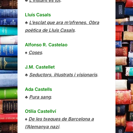
♣
L’instant és tot
.
Lluís Casals
♣
L’esclat que ara m’ofrenes. Obra
poètica de Lluís Casals
.
Alfonso R. Castelao
♠
Coses
.
J.M. Castellet
♣
Seductors, il·lustrats i visionaris
.
Ada Castells
♣
Pura sang
.
Otília Castellví
♠
De les txeques de Barcelona a
l’Alemanya nazi
.