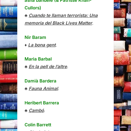
asha bandele (& Patrisse Khan-
Cullors)
♣
Cuando te llaman terrorista: Una
memoria del Black Lives Matter
.
Nir Baram
♦
La bona gent
.
Maria Barbal
♣
En la pell de l’altre
.
Damià Bardera
♣
Fauna Animal
.
Heribert Barrera
♣
Cambó
.
Colin Barrett