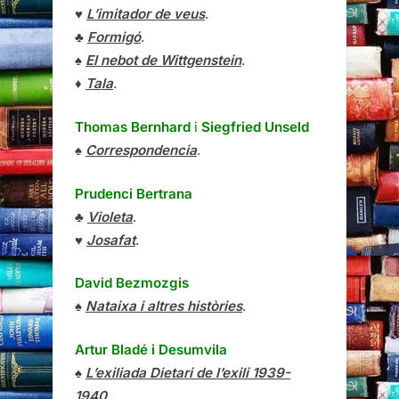
♥
L’imitador de veus
.
♣
Formigó
.
♠
El nebot de Wittgenstein
.
♦
Tala
.
Thomas Bernhard
i
Siegfried Unseld
♠
Correspondencia
.
Prudenci Bertrana
♣
Violeta
.
♥
Josafat
.
David Bezmozgis
♠
Nataixa i altres històries
.
Artur Bladé i Desumvila
♠
L’exiliada Dietari de l’exili 1939-
1940
.