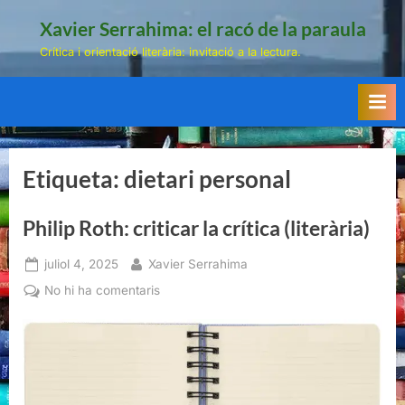
Skip
Xavier Serrahima: el racó de la paraula
to
Crítica i orientació literària: invitació a la lectura.
content
Etiqueta:
dietari personal
Philip Roth: criticar la crítica (literària)
Posted
By
juliol 4, 2025
Xavier Serrahima
on
a
No hi ha comentaris
Philip
Roth:
criticar
la
crítica