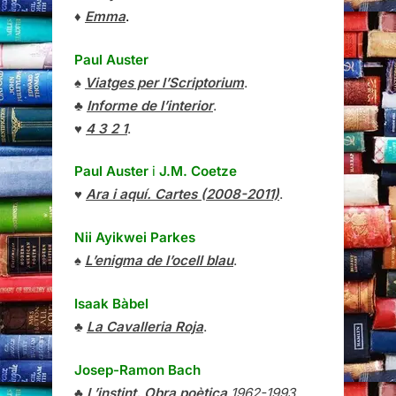
♦
Emma
.
Paul Auster
♠
Viatges per l’Scriptorium
.
♣
Informe de l’interior
.
♥
4 3 2 1
.
Paul Auster
i
J.M. Coetze
♥
Ara i aquí. Cartes (2008-2011)
.
Nii Ayikwei Parkes
♠
L’enigma de l’ocell blau
.
Isaak Bàbel
♣
La Cavalleria Roja
.
Josep-Ramon Bach
♣
L’instint. Obra poètica
1962-1993
.