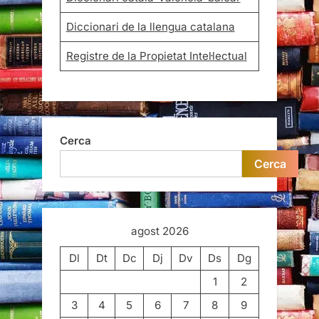
Diccionari de la llengua catalana
Registre de la Propietat Intel·lectual
Cerca
Cerca
agost 2026
Dl
Dt
Dc
Dj
Dv
Ds
Dg
1
2
3
4
5
6
7
8
9