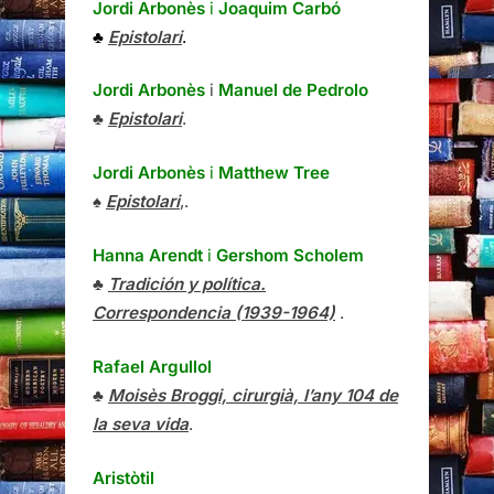
Jordi Arbonès
i
Joaquim Carbó
♣
Epistolari
.
Jordi Arbonès
i
Manuel de Pedrolo
♣
Epistolari
.
Jordi Arbonès
i
Matthew Tree
♠
Epistolari
,.
Hanna Arendt
i
Gershom Scholem
♣
Tradición y política.
Correspondencia (1939-1964)
.
Rafael Argullol
♣
Moisès Broggi, cirurgià, l’any 104 de
la seva vida
.
Aristòtil