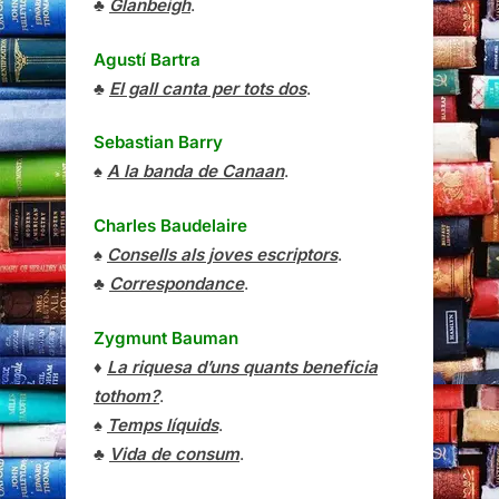
♣
Glanbeigh
.
Agustí Bartra
♣
El gall canta per tots dos
.
Sebastian Barry
♠
A la banda de Canaan
.
Charles Baudelaire
♠
Consells als joves escriptors
.
♣
Correspondance
.
Zygmunt Bauman
♦
La riquesa d’uns quants beneficia
tothom?
.
♠
Temps líquids
.
♣
Vida de consum
.