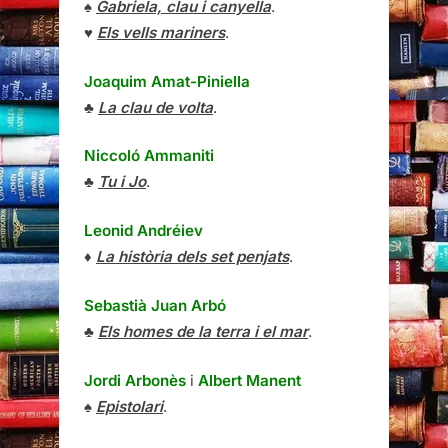
♠
Gabriela, clau i canyella
.
♥
Els vells mariners
.
Joaquim Amat-Piniella
♣
La clau de volta
.
Niccoló Ammaniti
♣
Tu i Jo
.
Leonid Andréiev
♦
La història dels set penjats
.
Sebastià Juan Arbó
♣
Els homes de la terra i el mar
.
Jordi Arbonès
i
Albert Manent
♠
Epistolari
.