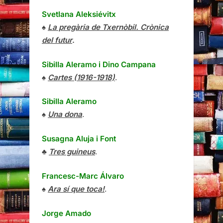
Svetlana Aleksiévitx
♠
La pregària de Txernòbil. Crònica
del futur
.
Sibilla Aleramo
i
Dino Campana
♠
Cartes (1916-1918)
.
Sibilla Aleramo
♠
Una dona
.
Susagna Aluja i Font
♣
Tres guineus
.
Francesc-Marc Álvaro
♠
Ara sí que toca!
.
Jorge Amado