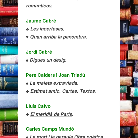
románticos
.
Jaume Cabré
♣
Les incerteses
.
♥
Quan arriba la penombra
.
Jordi Cabré
♠
Digues un desig
.
Pere Calders
i
Joan Triadú
♠
La maleta extraviada
.
♣
Estimat amic. Cartes. Textos
.
Lluís Calvo
♣
El meridià de París
.
Carles Camps Mundó
♠
La mort i la paraula Obra poètica