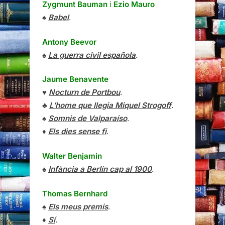
Zygmunt Bauman
i
Ezio Mauro
♠
Babel
.
Antony Beevor
♠
La guerra civil española
.
Jaume Benavente
♥
Nocturn de Portbou
.
♣
L’home que llegia Miquel Strogoff
.
♠
Somnis de Valparaíso
.
♦
Els dies sense fi
.
Walter Benjamin
♠
Infància a Berlín cap al 1900
.
Thomas Bernhard
♠
Els meus premis
.
♦
Sí
.