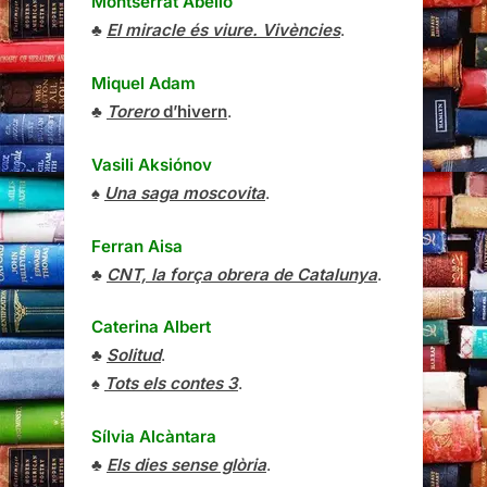
Montserrat Abelló
♣
El miracle és viure. Vivències
.
Miquel Adam
♣
Torero
d’hivern
.
Vasili Aksiónov
♠
Una saga moscovita
.
Ferran Aisa
♣
CNT, la força obrera de Catalunya
.
Caterina Albert
♣
Solitud
.
♠
Tots els contes 3
.
Sílvia Alcàntara
♣
Els dies sense glòria
.