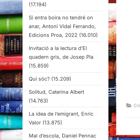
on
(17.194)
Si entra boira no tendré on
anar, Antoni Vidal Ferrando,
Edicions Proa, 2022
(16.010)
Invitació a la lectura d’El
quadern gris, de Josep Pla
(15.859)
Qui sóc?
(15.209)
Solitud, Caterina Albert
(14.763)
Cr
La idea de l’emigrant, Enric
Valor
(13.875)
Mal d’escola, Daniel Pennac