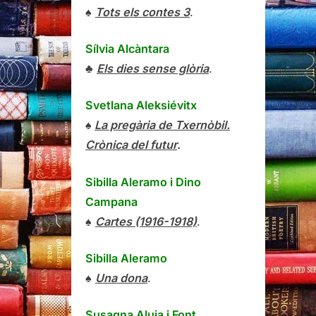
♠
Tots els contes 3
.
Sílvia Alcàntara
♣
Els dies sense glòria
.
Svetlana Aleksiévitx
♠
La pregària de Txernòbil.
Crònica del futur
.
Sibilla Aleramo
i
Dino
Campana
♠
Cartes (1916-1918)
.
Sibilla Aleramo
♠
Una dona
.
Susagna Aluja i Font