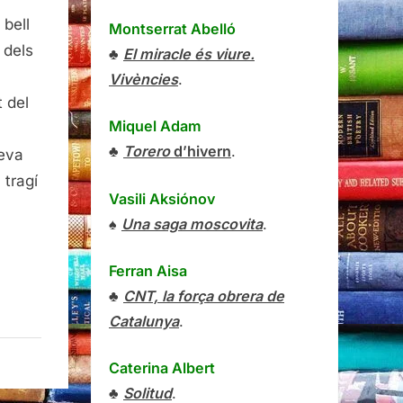
 bell
Montserrat Abelló
 dels
♣
El miracle és viure.
Vivències
.
t del
Miquel Adam
♣
Torero
d’hivern
.
leva
 tragí
Vasili Aksiónov
♠
Una saga moscovita
.
Ferran Aisa
♣
CNT, la força obrera de
Catalunya
.
Caterina Albert
♣
Solitud
.