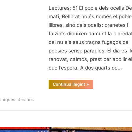
8a
Lectures: 51 El poble dels ocells De
Edició
Bellprat
matí, Bellprat no és només el poble
Vila
llibres, sinó dels ocells: orenetes i
del
falziots dibuixen damunt la clareda
llibre:
cel nu els seus traços fugaços de
El
poesies sense paraules. El dia es l
poble
renovat, calmós, prest per acollir el
dels
ocells
que l’espera. A dos quarts de…
“8a
Continua llegint
»
Edició
Bellprat
Vila
òniques literàries
del
llibre:
El
poble
dels
ocells”