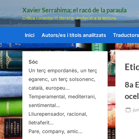
Skip
Xavier Serrahima: el racó de la paraula
to
Crítica i orientació literària: invitació a la lectura.
content
Inici
Autors/es i títols analitzats
Traductors/
Sóc
Eti
Un terç empordanès, un terç
egarenc, un terç solsonenc,
8a E
català, europeu…
ocel
Temperamental, mediterrani,
sentimental…
Po
ju
Lliurepensador, racional,
on
lletraferit…
Pare, company, amic…