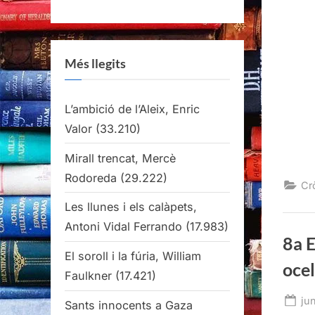
Més llegits
L’ambició de l’Aleix, Enric
Valor
(33.210)
Mirall trencat, Mercè
Rodoreda
(29.222)
Cr
Les llunes i els calàpets,
Antoni Vidal Ferrando
(17.983)
8a E
El soroll i la fúria, William
ocel
Faulkner
(17.421)
Po
ju
Sants innocents a Gaza