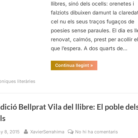
Vila
llibres, sinó dels ocells: orenetes i
del
falziots dibuixen damunt la clareda
llibre:
cel nu els seus traços fugaços de
El
poesies sense paraules. El dia es l
poble
renovat, calmós, prest per acollir el
dels
ocells
que l’espera. A dos quarts de…
“8a
Continua llegint
»
Edició
Bellprat
Vila
òniques literàries
del
llibre:
El
poble
dels
ocells”
dició Bellprat Vila del llibre: El poble del
ls
sted
By
a
ny 8, 2015
XavierSerrahima
No hi ha comentaris