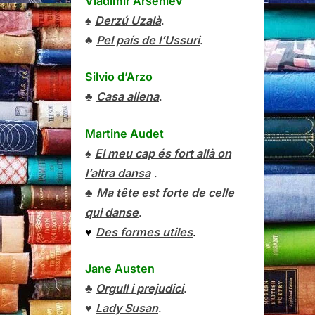
Vladímir Arséniev
♠
Derzú Uzalà
.
♣
Pel país de l’Ussuri
.
Silvio d’Arzo
♣
Casa aliena
.
Martine Audet
♠
El meu cap és fort allà on
l’altra dansa
.
♣
Ma tête est forte de celle
qui danse
.
♥
Des formes utiles
.
Jane Austen
♣
Orgull i prejudici
.
♥
Lady Susan
.