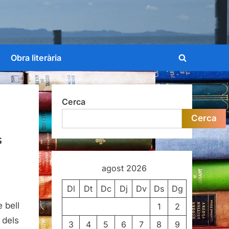
Obra literària
Toggle
search
form
Cerca
Cerca
s
agost 2026
Dl
Dt
Dc
Dj
Dv
Ds
Dg
 bell
1
2
 dels
3
4
5
6
7
8
9