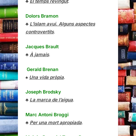
♣
El temps revingut
.
Dolors Bramon
♣
L’islam avui. Alguns aspectes
controvertits
.
Jacques Brault
♣
À jamais
.
Gerald Brenan
♠
Una vida pròpia
.
Joseph Brodsky
♣
La marca de l’aigua
.
Marc Antoni Broggi
♣
Per una mort apropiada
.