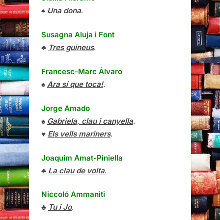
♠
Una dona
.
Susagna Aluja i Font
♣
Tres guineus
.
Francesc-Marc Álvaro
♠
Ara sí que toca!
.
Jorge Amado
♠
Gabriela, clau i canyella
.
♥
Els vells mariners
.
Joaquim Amat-Piniella
♣
La clau de volta
.
Niccoló Ammaniti
♣
Tu i Jo
.