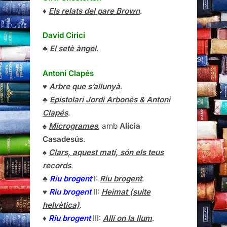
♦
Els relats del pare Brown
.
David Cirici
♣
El setè àngel
.
Antoni Clapés
♥
Arbre que s’allunyà
.
♣
Epistolari Jordi Arbonès & Antoni
Clapés
.
♠
Microgrames
, amb
Alícia
Casadesús
.
♠
Clars, aquest matí, són els teus
records
.
♣
Riu brogent
I:
Riu brogent
.
♥
Riu brogent
II:
Heimat (suite
helvètica)
.
♦
Riu brogent
III:
Allí on la llum
.