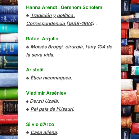
Hanna Arendt
i
Gershom Scholem
♣
Tradición y política.
Correspondencia (1939-1964)
.
Rafael Argullol
♣
Moisès Broggi, cirurgià, l’any 104 de
la seva vida
.
Aristòtil
♣
Ètica nicomaquea
.
Vladímir Arséniev
♠
Derzú Uzalà
.
♣
Pel país de l’Ussuri
.
Silvio d’Arzo
♣
Casa aliena
.