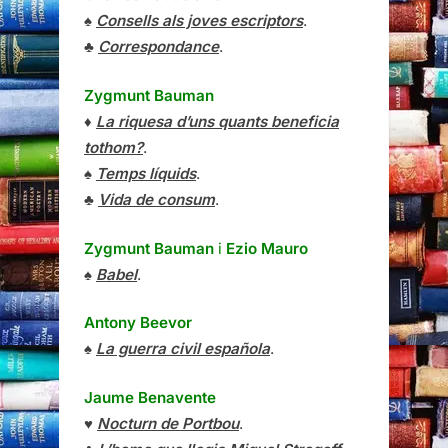
♠
Consells als joves escriptors
.
♣
Correspondance
.
Zygmunt Bauman
♦
La riquesa d’uns quants beneficia
tothom?
.
♠
Temps líquids
.
♣
Vida de consum
.
Zygmunt Bauman
i
Ezio Mauro
♠
Babel
.
Antony Beevor
♠
La guerra civil española
.
Jaume Benavente
♥
Nocturn de Portbou
.