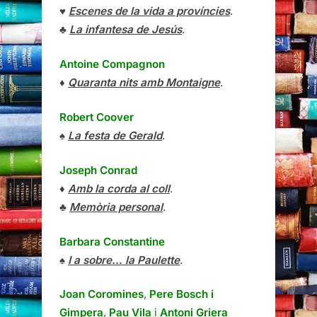
♥
Escenes de la vida a províncies
.
♣
La infantesa de Jesús
.
Antoine Compagnon
♦
Quaranta nits amb Montaigne
.
Robert Coover
♠
La festa de Gerald
.
Joseph Conrad
♦
Amb la corda al coll
.
♣
Memòria personal
.
Barbara Constantine
♠
I a sobre… la Paulette
.
Joan Coromines
,
Pere Bosch i
Gimpera
,
Pau Vila
i
Antoni Griera