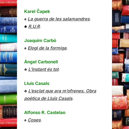
Karel Čapek
♠
La guerra de les salamandres
.
♣
R.U.R
.
Joaquim Carbó
♠
Elogi de la formiga
.
Àngel Carbonell
♣
L’instant és tot
.
Lluís Casals
♣
L’esclat que ara m’ofrenes. Obra
poètica de Lluís Casals
.
Alfonso R. Castelao
♠
Coses
.