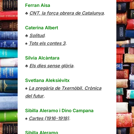
Ferran Aisa
♣
CNT, la força obrera de Catalunya
.
Caterina Albert
♣
Solitud
.
♠
Tots els contes 3
.
Sílvia Alcàntara
♣
Els dies sense glòria
.
Svetlana Aleksiévitx
♠
La pregària de Txernòbil. Crònica
del futur
.
Sibilla Aleramo
i
Dino Campana
♠
Cartes (1916-1918)
.
Sibilla Aleramo