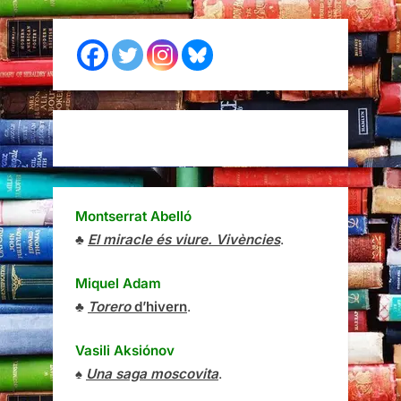
Montserrat Abelló
♣
El miracle és viure. Vivències
.
Miquel Adam
♣
Torero
d’hivern
.
Vasili Aksiónov
♠
Una saga moscovita
.