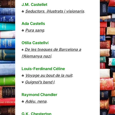
J.M. Castellet
♣
Seductors, il·lustrats i visionaris
.
Ada Castells
♣
Pura sang
.
Otília Castellví
♠
De les txeques de Barcelona a
l’Alemanya nazi
.
Louis-Ferdinand Céline
♣
Voyage au bout de la nuit
.
♥
Guignol’s band I
.
Raymond Chandler
♣
Adéu, nena
.
G.K. Chesterton