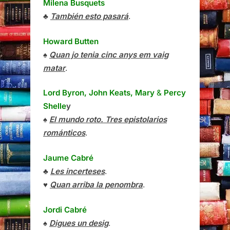
Milena Busquets
♣
También esto pasará
.
Howard Butten
♠
Quan jo tenia cinc anys em vaig
matar
.
Lord Byron, John Keats, Mary
&
Percy
Shelle
y
♠
El mundo roto. Tres epistolarios
románticos
.
Jaume Cabré
♣
Les incerteses
.
♥
Quan arriba la penombra
.
Jordi Cabré
♠
Digues un desig
.