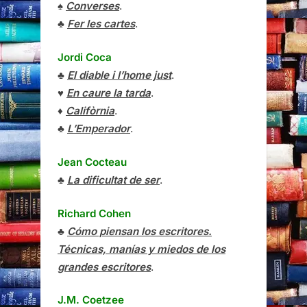
♠
Converses
.
♣
Fer les cartes
.
Jordi Coca
♣
El diable i l’home just
.
♥
En caure la tarda
.
♦
Califòrnia
.
♣
L’Emperador
.
Jean Cocteau
♣
La dificultat de ser
.
Richard Cohen
♣
Cómo piensan los escritores.
Técnicas, manías y miedos de los
grandes escritores
.
J.M. Coetzee