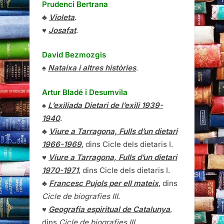
Prudenci Bertrana
♣
Violeta
.
♥
Josafat
.
David Bezmozgis
♠
Nataixa i altres històries
.
Artur Bladé i Desumvila
♠
L’exiliada Dietari de l’exili 1939-
1940
.
♣
Viure a Tarragona, Fulls d’un dietari
1966-1969
, dins Cicle dels dietaris I.
♥
Viure a Tarragona, Fulls d’un dietari
1970-1971
, dins Cicle dels dietaris I.
♣
Francesc Pujols per ell mateix
, dins
Cicle de biografies III
.
♥
Geografia espiritual de Catalunya
,
dins
Cicle de biografies III
.