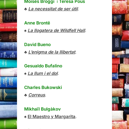
Moisès Broggi
i
Teresa Pous
♣
La necessitat de ser útil
.
Anne Brontë
♠
La llogatera de Wildfell Hall
.
David Bueno
♣
L’enigma de la llibertat
.
Gesualdo Bufalino
♠
La llum i el dol
.
Charles Bukowski
♣
Correus
.
Mikhaïl Bulgàkov
♠
El Maestro y Margarita
.