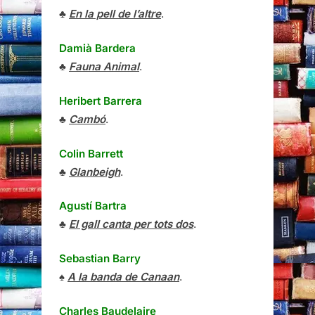
♣
En la pell de l’altre
.
Damià Bardera
♣
Fauna Animal
.
Heribert Barrera
♣
Cambó
.
Colin Barrett
♣
Glanbeigh
.
Agustí Bartra
♣
El gall canta per tots dos
.
Sebastian Barry
♠
A la banda de Canaan
.
Charles Baudelaire