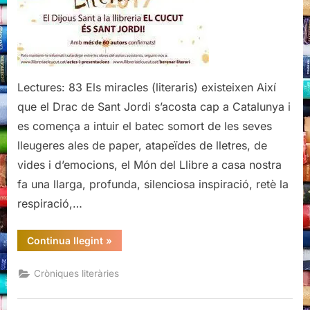
la
Llibreria
El
Cucut)
Lectures: 83 Els miracles (literaris) existeixen Així
que el Drac de Sant Jordi s’acosta cap a Catalunya i
es comença a intuir el batec somort de les seves
lleugeres ales de paper, atapeïdes de lletres, de
vides i d’emocions, el Món del Llibre a casa nostra
fa una llarga, profunda, silenciosa inspiració, retè la
respiració,…
“El
Continua llegint
»
Berenar
literari
(de
Cròniques literàries
la
Llibreria
El
Cucut)”