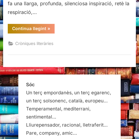
fa una llarga, profunda, silenciosa inspiració, retè la
respiració,…
“El
Continua llegint
»
Berenar
literari
(de
Cròniques literàries
la
Llibreria
El
Cucut)”
Sóc
Un terç empordanès, un terç egarenc,
un terç solsonenc, català, europeu…
Temperamental, mediterrani,
sentimental…
Lliurepensador, racional, lletraferit…
Pare, company, amic…