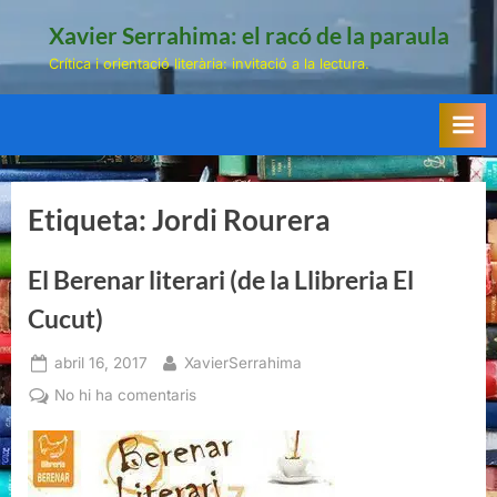
Skip
Xavier Serrahima: el racó de la paraula
to
Crítica i orientació literària: invitació a la lectura.
content
Etiqueta:
Jordi Rourera
El Berenar literari (de la Llibreria El
Cucut)
Posted
By
abril 16, 2017
XavierSerrahima
on
a
No hi ha comentaris
El
Berenar
literari
(de