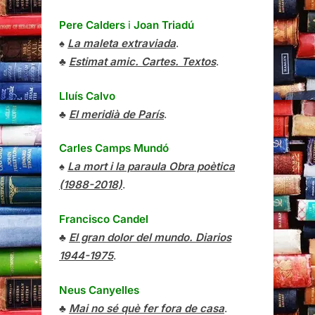
Pere Calders
i
Joan Triadú
♠
La maleta extraviada
.
♣
Estimat amic. Cartes. Textos
.
Lluís Calvo
♣
El meridià de París
.
Carles Camps Mundó
♠
La mort i la paraula Obra poètica
(1988-2018)
.
Francisco Candel
♣
El gran dolor del mundo. Diarios
1944-1975
.
Neus Canyelles
♣
Mai no sé què fer fora de casa
.