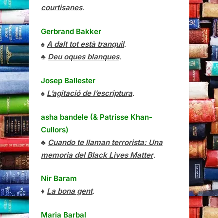
courtisanes
.
Gerbrand Bakker
♠
A dalt tot està tranquil
.
♣
Deu oques blanques
.
Josep Ballester
♠
L’agitació de l’escriptura
.
asha bandele (& Patrisse Khan-
Cullors)
♣
Cuando te llaman terrorista: Una
memoria del Black Lives Matter
.
Nir Baram
♦
La bona gent
.
Maria Barbal