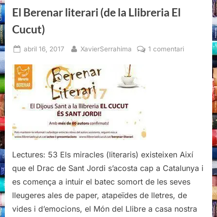
El Berenar literari (de la Llibreria El
Cucut)
Posted
By
a
abril 16, 2017
XavierSerrahima
1 comentari
on
El
Berenar
literari
(de
la
Llibreria
El
Cucut)
Lectures: 53 Els miracles (literaris) existeixen Així
que el Drac de Sant Jordi s’acosta cap a Catalunya i
es comença a intuir el batec somort de les seves
lleugeres ales de paper, atapeïdes de lletres, de
vides i d’emocions, el Món del Llibre a casa nostra