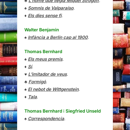
♣
L’home que llegia Miquel Strogoff
.
♠
Somnis de Valparaíso
.
♦
Els dies sense fi
.
Walter Benjamin
♠
Infància a Berlín cap al 1900
.
Thomas Bernhard
♠
Els meus premis
.
♦
Sí
.
♥
L’imitador de veus
.
♣
Formigó
.
♠
El nebot de Wittgenstein
.
♦
Tala
.
Thomas Bernhard
i
Siegfried Unseld
♠
Correspondencia
.