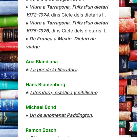
♦
Viure a Tarragona, Fulls d’un dietari
1972-1974
, dins Cicle dels dietaris II.
♠
Viure a Tarragona, Fulls d’un dietari
1975-1976
, dins Cicle dels dietaris II.
♦
De França a Mèxic. Dietari de
viatge
.
Ana Blandiana
♣
La por de la literatura
.
Hans Blumenberg
♣
Literatura, estética y nihilismo
.
Michael Bond
♠
Un ós anomenat Paddington
.
Ramon Bosch