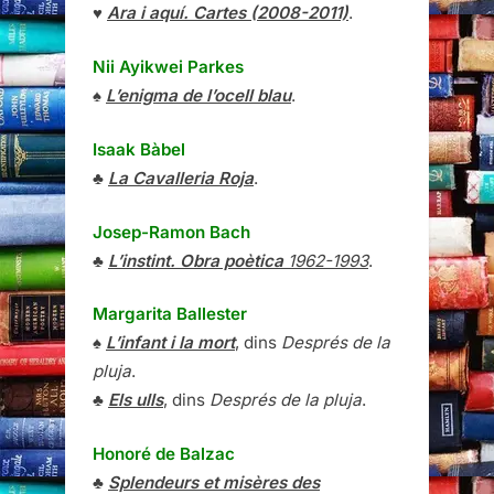
♥
Ara i aquí. Cartes (2008-2011)
.
Nii Ayikwei Parkes
♠
L’enigma de l’ocell blau
.
Isaak Bàbel
♣
La Cavalleria Roja
.
Josep-Ramon Bach
♣
L’instint. Obra poètica
1962-1993
.
Margarita Ballester
♠
L’infant i la mort
, dins
Després de la
pluja
.
♣
Els ulls
, dins
Després de la pluja
.
Honoré de Balzac
♣
Splendeurs et misères des