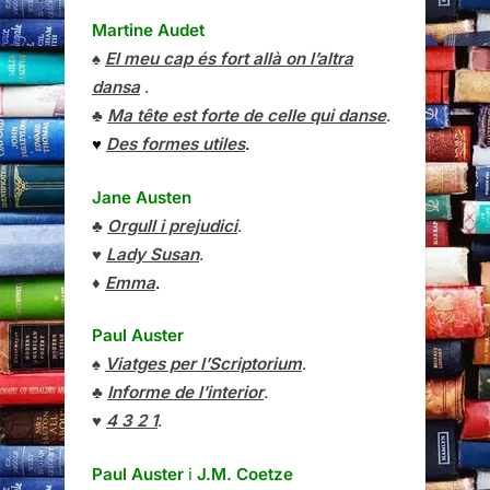
Martine Audet
♠
El meu cap és fort allà on l’altra
dansa
.
♣
Ma tête est forte de celle qui danse
.
♥
Des formes utiles
.
Jane Austen
♣
Orgull i prejudici
.
♥
Lady Susan
.
♦
Emma
.
Paul Auster
♠
Viatges per l’Scriptorium
.
♣
Informe de l’interior
.
♥
4 3 2 1
.
Paul Auster
i
J.M. Coetze