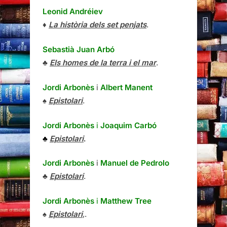
Leonid Andréiev
♦
La història dels set penjats
.
Sebastià Juan Arbó
♣
Els homes de la terra i el mar
.
Jordi Arbonès
i
Albert Manent
♠
Epistolari
.
Jordi Arbonès
i
Joaquim Carbó
♣
Epistolari
.
Jordi Arbonès
i
Manuel de Pedrolo
♣
Epistolari
.
Jordi Arbonès
i
Matthew Tree
♠
Epistolari
,.