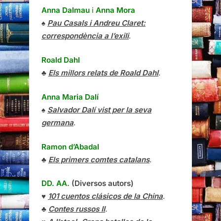
Anna Dalmau
i
Anna Mora
♠
Pau Casals i Andreu Claret:
correspondència a l’exili
.
Roald Dahl
♣
Els millors relats de Roald Dahl
.
Anna Maria Dalí
♠
Salvador Dalí vist per la seva
germana
.
Ramon d’Abadal
♣
Els primers comtes catalans
.
DD. AA.
(Diversos autors)
♥
101 cuentos clásicos de la China
.
♣
Contes russos II
.