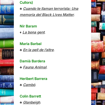
Cullors)
♣
Cuando te llaman terrorista: Una
memoria del Black Lives Matter
.
Nir Baram
♦
La bona gent
.
Maria Barbal
♣
En la pell de l’altre
.
Damià Bardera
♣
Fauna Animal
.
Heribert Barrera
♣
Cambó
.
Colin Barrett
♣
Glanbeigh
.