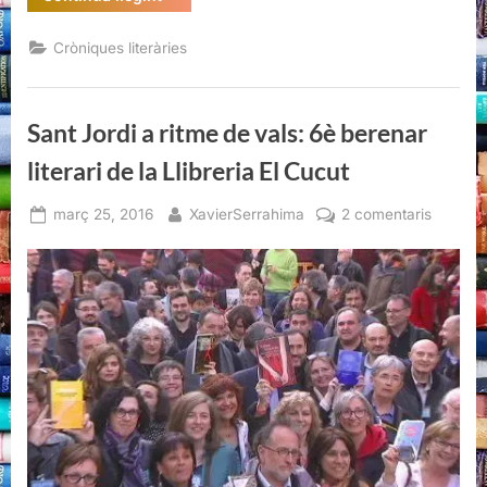
Jordi
a
ritme
Cròniques literàries
de
vals:
6è
berenar
literari
Sant Jordi a ritme de vals: 6è berenar
de
la
Llibreria
literari de la Llibreria El Cucut
El
Cucut”
Posted
By
a
març 25, 2016
XavierSerrahima
2 comentaris
on
Sant
Jordi
a
ritme
de
vals:
6è
berenar
literari
de