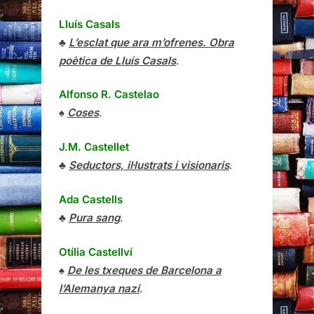
Lluís Casals
♣
L’esclat que ara m’ofrenes. Obra
poètica de Lluís Casals
.
Alfonso R. Castelao
♠
Coses
.
J.M. Castellet
♣
Seductors, il·lustrats i visionaris
.
Ada Castells
♣
Pura sang
.
Otília Castellví
♠
De les txeques de Barcelona a
l’Alemanya nazi
.