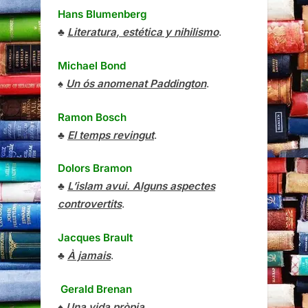
Hans Blumenberg
♣
Literatura, estética y nihilismo
.
Michael Bond
♠
Un ós anomenat Paddington
.
Ramon Bosch
♣
El temps revingut
.
Dolors Bramon
♣
L’islam avui. Alguns aspectes
controvertits
.
Jacques Brault
♣
À jamais
.
Gerald Brenan
♠
Una vida pròpia
.