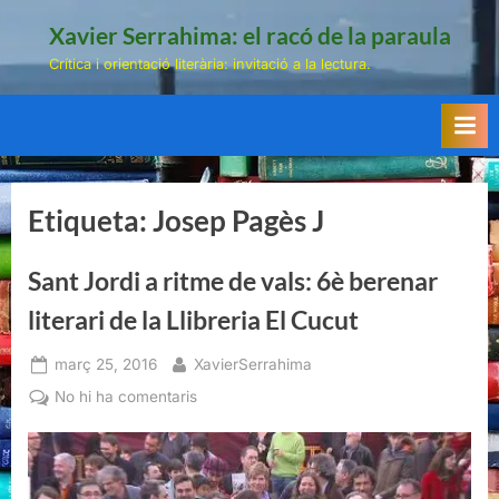
Skip
Xavier Serrahima: el racó de la paraula
to
Crítica i orientació literària: invitació a la lectura.
content
Etiqueta:
Josep Pagès J
Sant Jordi a ritme de vals: 6è berenar
literari de la Llibreria El Cucut
Posted
By
març 25, 2016
XavierSerrahima
on
a
No hi ha comentaris
Sant
Jordi
a
ritme