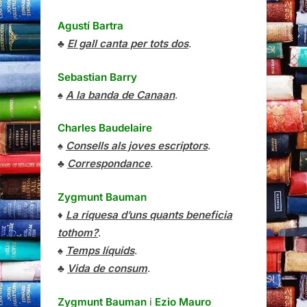
Agustí Bartra
♣
El gall canta per tots dos
.
Sebastian Barry
♠
A la banda de Canaan
.
Charles Baudelaire
♠
Consells als joves escriptors
.
♣
Correspondance
.
Zygmunt Bauman
♦
La riquesa d’uns quants beneficia
tothom?
.
♠
Temps líquids
.
♣
Vida de consum
.
Zygmunt Bauman
i
Ezio Mauro