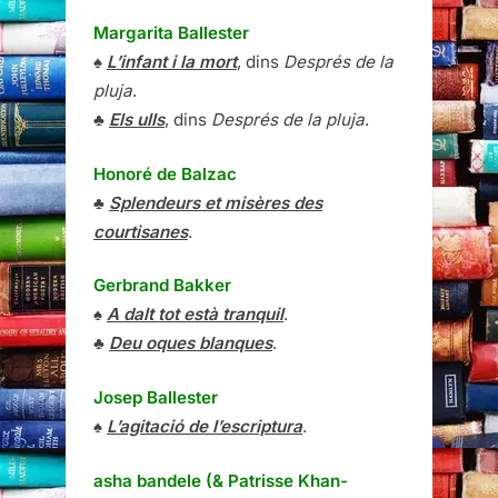
Margarita Ballester
♠
L’infant i la mort
, dins
Després de la
pluja
.
♣
Els ulls
, dins
Després de la pluja
.
Honoré de Balzac
♣
Splendeurs et misères des
courtisanes
.
Gerbrand Bakker
♠
A dalt tot està tranquil
.
♣
Deu oques blanques
.
Josep Ballester
♠
L’agitació de l’escriptura
.
asha bandele (& Patrisse Khan-