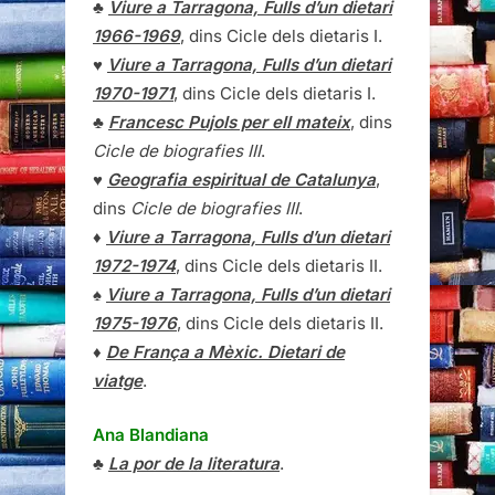
♣
Viure a Tarragona, Fulls d’un dietari
1966-1969
, dins Cicle dels dietaris I.
♥
Viure a Tarragona, Fulls d’un dietari
1970-1971
, dins Cicle dels dietaris I.
♣
Francesc Pujols per ell mateix
, dins
Cicle de biografies III
.
♥
Geografia espiritual de Catalunya
,
dins
Cicle de biografies III
.
♦
Viure a Tarragona, Fulls d’un dietari
1972-1974
, dins Cicle dels dietaris II.
♠
Viure a Tarragona, Fulls d’un dietari
1975-1976
, dins Cicle dels dietaris II.
♦
De França a Mèxic. Dietari de
viatge
.
Ana Blandiana
♣
La por de la literatura
.