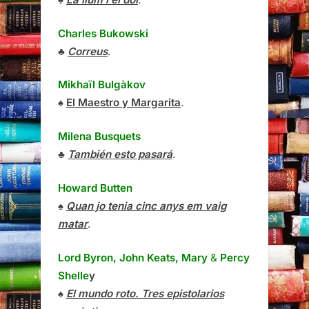
Charles Bukowski
♣
Correus
.
Mikhaïl Bulgàkov
♠
El Maestro y Margarita
.
Milena Busquets
♣
También esto pasará
.
Howard Butten
♠
Quan jo tenia cinc anys em vaig
matar
.
Lord Byron, John Keats, Mary
&
Percy
Shelle
y
♠
El mundo roto. Tres epistolarios