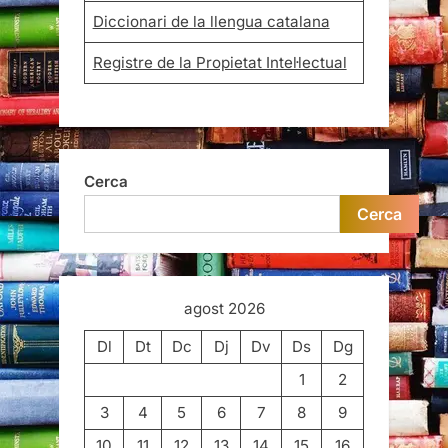
Diccionari de la llengua catalana
Registre de la Propietat Intel·lectual
Cerca
Cerca
agost 2026
Dl
Dt
Dc
Dj
Dv
Ds
Dg
1
2
3
4
5
6
7
8
9
10
11
12
13
14
15
16