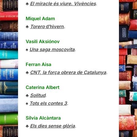
♣
El miracle és viure. Vivències
.
Miquel Adam
♣
Torero
d’hivern
.
Vasili Aksiónov
♠
Una saga moscovita
.
Ferran Aisa
♣
CNT, la força obrera de Catalunya
.
Caterina Albert
♣
Solitud
.
♠
Tots els contes 3
.
Sílvia Alcàntara
♣
Els dies sense glòria
.