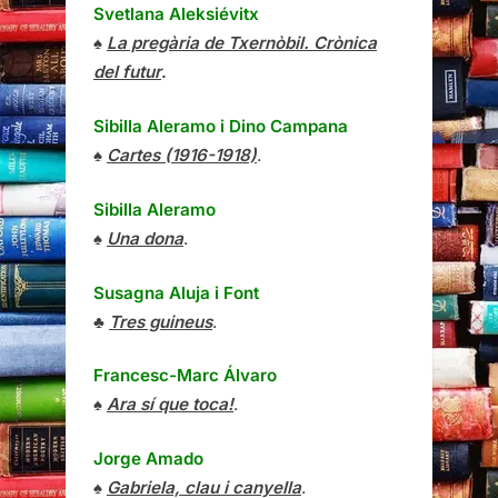
Svetlana Aleksiévitx
♠
La pregària de Txernòbil. Crònica
del futur
.
Sibilla Aleramo
i
Dino Campana
♠
Cartes (1916-1918)
.
Sibilla Aleramo
♠
Una dona
.
Susagna Aluja i Font
♣
Tres guineus
.
Francesc-Marc Álvaro
♠
Ara sí que toca!
.
Jorge Amado
♠
Gabriela, clau i canyella
.