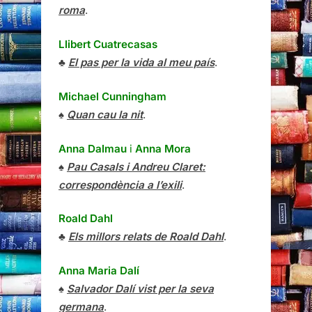
roma
.
Llibert Cuatrecasas
♣
El pas per la vida al meu país
.
Michael Cunningham
♠
Quan cau la nit
.
Anna Dalmau
i
Anna Mora
♠
Pau Casals i Andreu Claret:
correspondència a l’exili
.
Roald Dahl
♣
Els millors relats de Roald Dahl
.
Anna Maria Dalí
♠
Salvador Dalí vist per la seva
germana
.