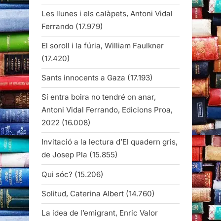
Les llunes i els calàpets, Antoni Vidal
Ferrando
(17.979)
El soroll i la fúria, William Faulkner
(17.420)
Sants innocents a Gaza
(17.193)
Si entra boira no tendré on anar,
Antoni Vidal Ferrando, Edicions Proa,
2022
(16.008)
Invitació a la lectura d’El quadern gris,
de Josep Pla
(15.855)
Qui sóc?
(15.206)
Solitud, Caterina Albert
(14.760)
La idea de l’emigrant, Enric Valor