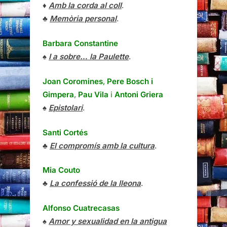
♦
Amb la corda al coll
.
♣
Memòria personal
.
Barbara Constantine
♠
I a sobre… la Paulette
.
Joan Coromines
,
Pere Bosch i
Gimpera
,
Pau Vila
i
Antoni Griera
♠
Epistolari
.
Santi Cortés
♣
El compromís amb la cultura
.
Mia Couto
♣
La confessió de la lleona
.
Alfonso Cuatrecasas
♠
Amor y sexualidad en la antigua