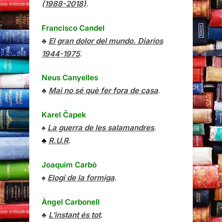
(1988-2018)
.
Francisco Candel
♣
El gran dolor del mundo. Diarios
1944-1975
.
Neus Canyelles
♣
Mai no sé què fer fora de casa
.
Karel Čapek
♠
La guerra de les salamandres
.
♣
R.U.R
.
Joaquim Carbó
♠
Elogi de la formiga
.
Àngel Carbonell
♣
L’instant és tot
.