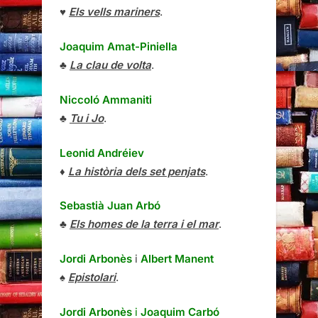
♥
Els vells mariners
.
Joaquim Amat-Piniella
♣
La clau de volta
.
Niccoló Ammaniti
♣
Tu i Jo
.
Leonid Andréiev
♦
La història dels set penjats
.
Sebastià Juan Arbó
♣
Els homes de la terra i el mar
.
Jordi Arbonès
i
Albert Manent
♠
Epistolari
.
Jordi Arbonès
i
Joaquim Carbó