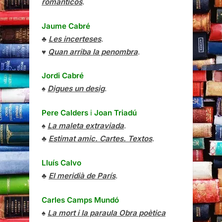
románticos
.
Jaume Cabré
♣
Les incerteses
.
♥
Quan arriba la penombra
.
Jordi Cabré
♠
Digues un desig
.
Pere Calders
i
Joan Triadú
♠
La maleta extraviada
.
♣
Estimat amic. Cartes. Textos
.
Lluís Calvo
♣
El meridià de París
.
Carles Camps Mundó
♠
La mort i la paraula Obra poètica