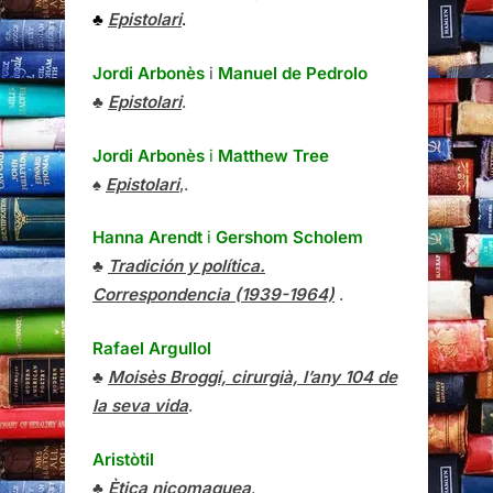
♣
Epistolari
.
Jordi Arbonès
i
Manuel de Pedrolo
♣
Epistolari
.
Jordi Arbonès
i
Matthew Tree
♠
Epistolari
,.
Hanna Arendt
i
Gershom Scholem
♣
Tradición y política.
Correspondencia (1939-1964)
.
Rafael Argullol
♣
Moisès Broggi, cirurgià, l’any 104 de
la seva vida
.
Aristòtil
♣
Ètica nicomaquea
.