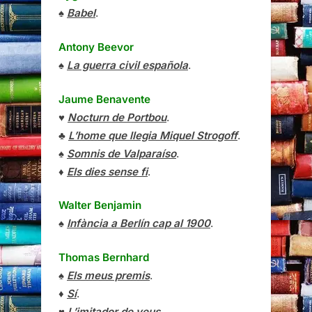
♠
Babel
.
Antony Beevor
♠
La guerra civil española
.
Jaume Benavente
♥
Nocturn de Portbou
.
♣
L’home que llegia Miquel Strogoff
.
♠
Somnis de Valparaíso
.
♦
Els dies sense fi
.
Walter Benjamin
♠
Infància a Berlín cap al 1900
.
Thomas Bernhard
♠
Els meus premis
.
♦
Sí
.
♥
L’imitador de veus
.