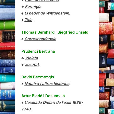
♣
Formigó
.
♠
El nebot de Wittgenstein
.
♦
Tala
.
Thomas Bernhard
i
Siegfried Unseld
♠
Correspondencia
.
Prudenci Bertrana
♣
Violeta
.
♥
Josafat
.
David Bezmozgis
♠
Nataixa i altres històries
.
Artur Bladé i Desumvila
♠
L’exiliada Dietari de l’exili 1939-
1940
.