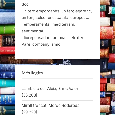
El
Sóc
Cucut”
Un terç empordanès, un terç egarenc,
un terç solsonenc, català, europeu…
Temperamental, mediterrani,
sentimental…
Lliurepensador, racional, lletraferit…
Pare, company, amic…
Més llegits
L’ambició de l’Aleix, Enric Valor
(33.208)
Mirall trencat, Mercè Rodoreda
(29.220)