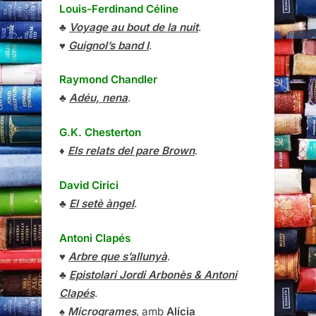
Louis-Ferdinand Céline
♣
Voyage au bout de la nuit
.
♥
Guignol’s band I
.
Raymond Chandler
♣
Adéu, nena
.
G.K. Chesterton
♦
Els relats del pare Brown
.
David Cirici
♣
El setè àngel
.
Antoni Clapés
♥
Arbre que s’allunyà
.
♣
Epistolari Jordi Arbonès & Antoni
Clapés
.
♠
Microgrames
, amb
Alícia