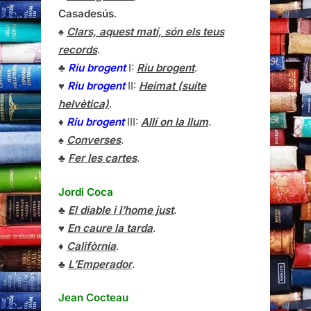
Casadesús
.
♠
Clars, aquest matí, són els teus
records
.
♣
Riu brogent
I:
Riu brogent
.
♥
Riu brogent
II:
Heimat (suite
helvètica)
.
♦
Riu brogent
III:
Allí on la llum
.
♠
Converses
.
♣
Fer les cartes
.
Jordi Coca
♣
El diable i l’home just
.
♥
En caure la tarda
.
♦
Califòrnia
.
♣
L’Emperador
.
Jean Cocteau