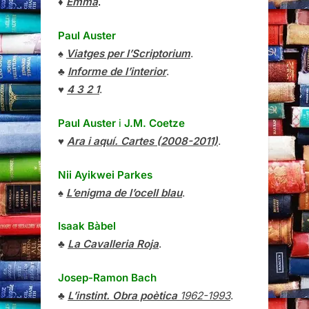
♦
Emma
.
Paul Auster
♠
Viatges per l’Scriptorium
.
♣
Informe de l’interior
.
♥
4 3 2 1
.
Paul Auster
i
J.M. Coetze
♥
Ara i aquí. Cartes (2008-2011)
.
Nii Ayikwei Parkes
♠
L’enigma de l’ocell blau
.
Isaak Bàbel
♣
La Cavalleria Roja
.
Josep-Ramon Bach
♣
L’instint. Obra poètica
1962-1993
.