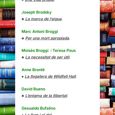
Joseph Brodsky
♣
La marca de l’aigua
.
Marc Antoni Broggi
♣
Per una mort apropiada
.
Moisès Broggi
i
Teresa Pous
♣
La necessitat de ser útil
.
Anne Brontë
♠
La llogatera de Wildfell Hall
.
David Bueno
♣
L’enigma de la llibertat
.
Gesualdo Bufalino
♠
La llum i el dol
.