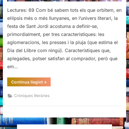
la
Llibreria
Lectures: 69 Com bé sabem tots els que orbitem, en
El
el·lipsis més o més llunyanes, en l’univers literari, la
Cucut
festa de Sant Jordi acostuma a definir-se,
primordialment, per tres característiques: les
aglomeracions, les presses i la pluja (que estima el
Dia del Llibre com ningú). Característiques que,
aplegades, potser satisfan al comprador, però que
em…
“Sant
Continua llegint
»
Jordi
a
ritme
Cròniques literàries
de
vals:
6è
berenar
literari
de
la
Llibreria