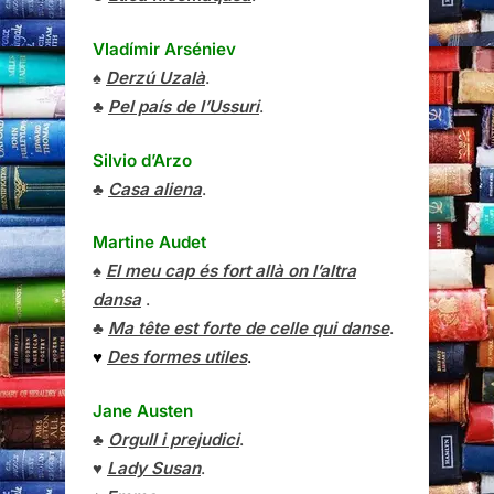
Vladímir Arséniev
♠
Derzú Uzalà
.
♣
Pel país de l’Ussuri
.
Silvio d’Arzo
♣
Casa aliena
.
Martine Audet
♠
El meu cap és fort allà on l’altra
dansa
.
♣
Ma tête est forte de celle qui danse
.
♥
Des formes utiles
.
Jane Austen
♣
Orgull i prejudici
.
♥
Lady Susan
.