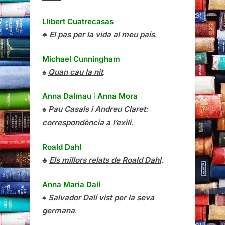
Llibert Cuatrecasas
♣
El pas per la vida al meu país
.
Michael Cunningham
♠
Quan cau la nit
.
Anna Dalmau
i
Anna Mora
♠
Pau Casals i Andreu Claret:
correspondència a l’exili
.
Roald Dahl
♣
Els millors relats de Roald Dahl
.
Anna Maria Dalí
♠
Salvador Dalí vist per la seva
germana
.