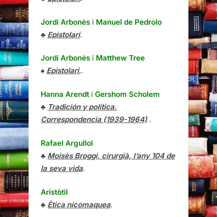
Jordi Arbonès
i
Manuel de Pedrolo
♣
Epistolari
.
Jordi Arbonès
i
Matthew Tree
♠
Epistolari
,.
Hanna Arendt
i
Gershom Scholem
♣
Tradición y política.
Correspondencia (1939-1964)
.
Rafael Argullol
♣
Moisès Broggi, cirurgià, l’any 104 de
la seva vida
.
Aristòtil
♣
Ètica nicomaquea
.