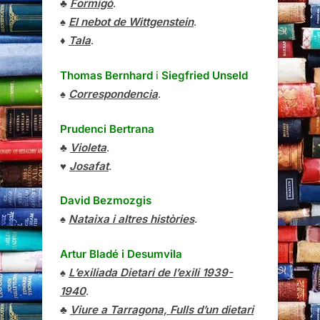
♣
Formigó
.
♠
El nebot de Wittgenstein
.
♦
Tala
.
Thomas Bernhard
i
Siegfried Unseld
♠
Correspondencia
.
Prudenci Bertrana
♣
Violeta
.
♥
Josafat
.
David Bezmozgis
♠
Nataixa i altres històries
.
Artur Bladé i Desumvila
♠
L’exiliada Dietari de l’exili 1939-
1940
.
♣
Viure a Tarragona, Fulls d’un dietari