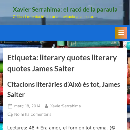
Skip
Xavier Serrahima: el racó de la paraula
to
Crítica i orientació literària: invitació a la lectura.
content
Etiqueta:
literary quotes literary
quotes James Salter
Citacions literàries d’Això és tot, James
Salter
Posted
By
març 18, 2014
XavierSerrahima
on
a
No hi ha comentaris
Citacions
Lectures: 48 * Era amor, el forn on tot crema. (©
literàries