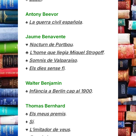
Antony Beevor
♠
La guerra civil española
.
Jaume Benavente
♥
Nocturn de Portbou
.
♣
L’home que llegia Miquel Strogoff
.
♠
Somnis de Valparaíso
.
♦
Els dies sense fi
.
Walter Benjamin
♠
Infància a Berlín cap al 1900
.
Thomas Bernhard
♠
Els meus premis
.
♦
Sí
.
♥
L’imitador de veus
.