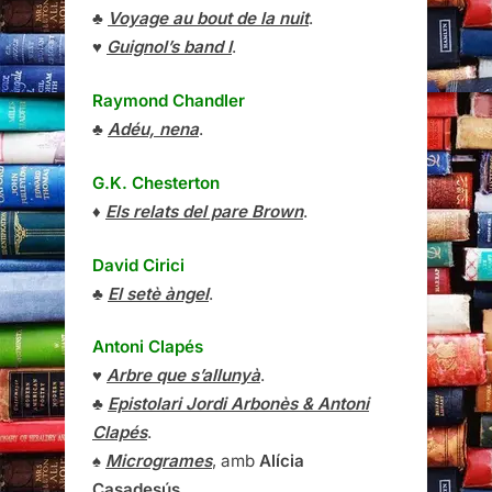
♣
Voyage au bout de la nuit
.
♥
Guignol’s band I
.
Raymond Chandler
♣
Adéu, nena
.
G.K. Chesterton
♦
Els relats del pare Brown
.
David Cirici
♣
El setè àngel
.
Antoni Clapés
♥
Arbre que s’allunyà
.
♣
Epistolari Jordi Arbonès & Antoni
Clapés
.
♠
Microgrames
, amb
Alícia
Casadesús
.