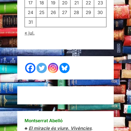
17
18
19
20
21
22
23
24
25
26
27
28
29
30
31
« jul.
Montserrat Abelló
♣
El miracle és viure. Vivències
.