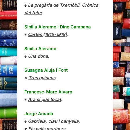
♠
La pregària de Txernòbil. Crònica
del futur
.
Sibilla Aleramo
i
Dino Campana
♠
Cartes (1916-1918)
.
Sibilla Aleramo
♠
Una dona
.
Susagna Aluja i Font
♣
Tres guineus
.
Francesc-Marc Álvaro
♠
Ara sí que toca!
.
Jorge Amado
♠
Gabriela, clau i canyella
.
♥
Els vells mariners
.