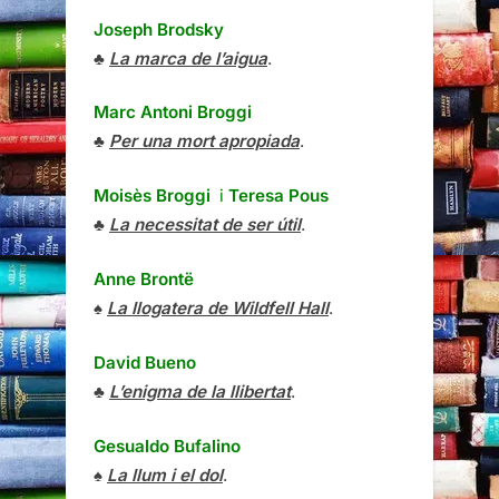
Joseph Brodsky
♣
La marca de l’aigua
.
Marc Antoni Broggi
♣
Per una mort apropiada
.
Moisès Broggi
i
Teresa Pous
♣
La necessitat de ser útil
.
Anne Brontë
♠
La llogatera de Wildfell Hall
.
David Bueno
♣
L’enigma de la llibertat
.
Gesualdo Bufalino
♠
La llum i el dol
.