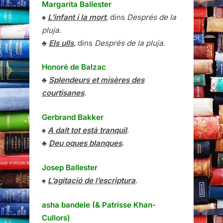
Margarita Ballester
♠
L’infant i la mort
, dins
Després de la
pluja
.
♣
Els ulls
, dins
Després de la pluja
.
Honoré de Balzac
♣
Splendeurs et misères des
courtisanes
.
Gerbrand Bakker
♠
A dalt tot està tranquil
.
♣
Deu oques blanques
.
Josep Ballester
♠
L’agitació de l’escriptura
.
asha bandele (& Patrisse Khan-
Cullors)