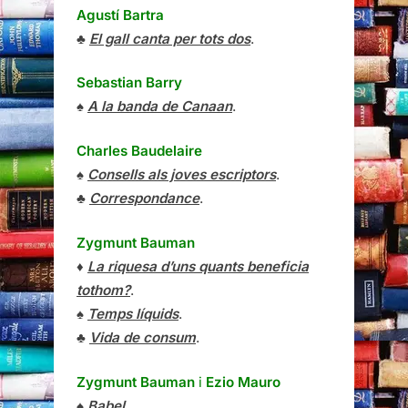
Agustí Bartra
♣
El gall canta per tots dos
.
Sebastian Barry
♠
A la banda de Canaan
.
Charles Baudelaire
♠
Consells als joves escriptors
.
♣
Correspondance
.
Zygmunt Bauman
♦
La riquesa d’uns quants beneficia
tothom?
.
♠
Temps líquids
.
♣
Vida de consum
.
Zygmunt Bauman
i
Ezio Mauro
♠
Babel
.