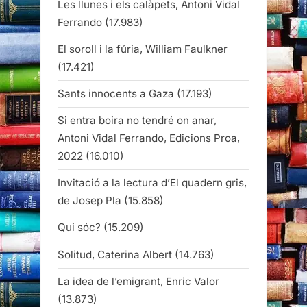
Les llunes i els calàpets, Antoni Vidal
Ferrando
(17.983)
El soroll i la fúria, William Faulkner
(17.421)
Sants innocents a Gaza
(17.193)
Si entra boira no tendré on anar,
Antoni Vidal Ferrando, Edicions Proa,
2022
(16.010)
Invitació a la lectura d’El quadern gris,
de Josep Pla
(15.858)
Qui sóc?
(15.209)
Solitud, Caterina Albert
(14.763)
La idea de l’emigrant, Enric Valor
(13.873)