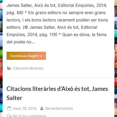
d’Això
James Salter, Això és tot, Editorial Empúries, 2014,
és
pàg. 68) * Els grans editors no sempre eren grans
tot,
lectors, i els bons lectors rarament podien ser bons
James
editors. (© James Salter, Això és tot, Editorial
Salter
Empúries, 2014, pàg. 119) * Quan es dóna, la fama
del poeta no…
“Citacions
Continua llegint
»
literàries
d’Això
és
Citacions literàries
tot,
James
Salter”
Citacions literàries d’Això és tot, James
Salter
Posted
By
març 18, 2014
XavierSerrahima
on
a
No hi ha comentaris