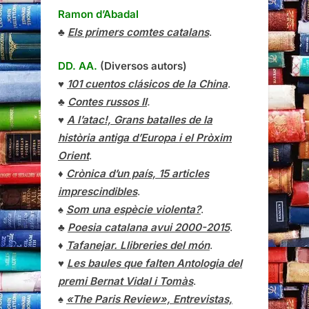
Ramon d’Abadal
♣
Els primers comtes catalans
.
DD. AA.
(Diversos autors)
♥
101 cuentos clásicos de la China
.
♣
Contes russos II
.
♥
A l’atac!, Grans batalles de la
història antiga d’Europa i el Pròxim
Orient
.
♦
Crònica d’un país, 15 articles
imprescindibles
.
♠
Som una espècie violenta?
.
♣
Poesia catalana avui 2000-2015
.
♦
Tafanejar. Llibreries del món
.
♥
Les baules que falten Antologia del
premi Bernat Vidal i Tomàs
.
♠
«The Paris Review», Entrevistas,