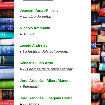
Joaquim Amat-Piniella
♣
La clau de volta
.
Niccoló Ammaniti
♣
Tu i Jo
.
Leonid Andréiev
♦
La història dels set penjats
.
Sebastià Juan Arbó
♣
Els homes de la terra i el mar
.
Jordi Arbonès
i
Albert Manent
♠
Epistolari
.
Jordi Arbonès
i
Joaquim Carbó
♣
Epistolari
.