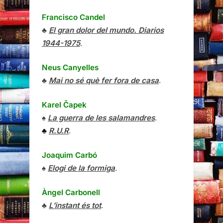
Francisco Candel
♣
El gran dolor del mundo. Diarios
1944-1975
.
Neus Canyelles
♣
Mai no sé què fer fora de casa
.
Karel Čapek
♠
La guerra de les salamandres
.
♣
R.U.R
.
Joaquim Carbó
♠
Elogi de la formiga
.
Àngel Carbonell
♣
L’instant és tot
.