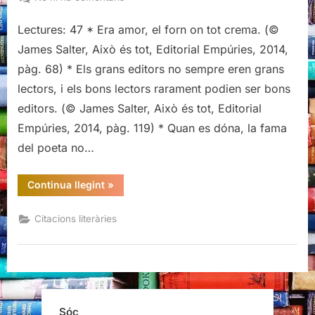
Citacions
Lectures: 47 * Era amor, el forn on tot crema. (©
literàries
d’Això
James Salter, Això és tot, Editorial Empúries, 2014,
és
pàg. 68) * Els grans editors no sempre eren grans
tot,
lectors, i els bons lectors rarament podien ser bons
James
editors. (© James Salter, Això és tot, Editorial
Salter
Empúries, 2014, pàg. 119) * Quan es dóna, la fama
del poeta no…
“Citacions
Continua llegint
»
literàries
d’Això
és
Citacions literàries
tot,
James
Salter”
Sóc