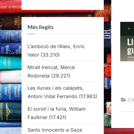
Més llegits
L’ambició de l’Aleix, Enric
Valor
(33.210)
Mirall trencat, Mercè
Rodoreda
(29.221)
Les llunes i els calàpets,
Antoni Vidal Ferrando
(17.983)
Cit
El soroll i la fúria, William
Faulkner
(17.421)
Sants innocents a Gaza