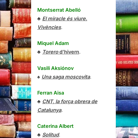
Montserrat Abelló
♣
El miracle és viure.
Vivències
.
Miquel Adam
♣
Torero
d’hivern
.
Vasili Aksiónov
♠
Una saga moscovita
.
Ferran Aisa
♣
CNT, la força obrera de
Catalunya
.
Caterina Albert
♣
Solitud
.