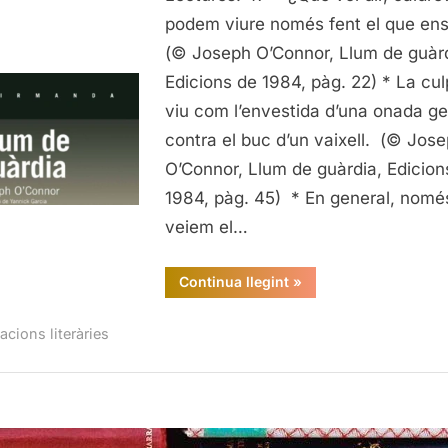
de
podem viure només fent el que ens
Llum
(© Joseph O’Connor, Llum de guàrd
de
Edicions de 1984, pàg. 22) * La cu
guàrdi
viu com l’envestida d’una onada g
Josep
contra el buc d’un vaixell. (© Jos
O’Con
O’Connor, Llum de guàrdia, Edicion
1984, pàg. 45) * En general, nomé
veiem el…
“Citacions
Continua llegint
»
literàries
de
Llum
acions literàries
de
guàrdia,
Joseph
O’Connor”