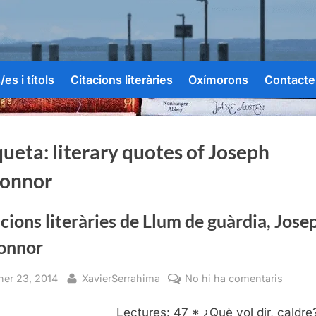
es i títols
Citacions literàries
Oxímorons
Contacte
queta:
literary quotes of Joseph
onnor
cions literàries de Llum de guàrdia, Jose
onnor
sted
By
a
ner 23, 2014
XavierSerrahima
No hi ha comentaris
Citaci
Lectures: 47 * ¿Què vol dir, caldre
literàri