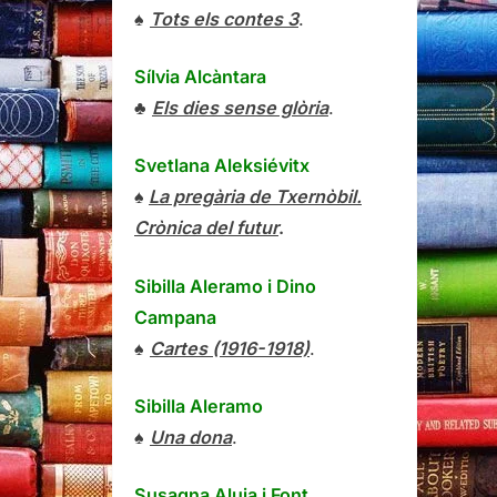
♠
Tots els contes 3
.
Sílvia Alcàntara
♣
Els dies sense glòria
.
Svetlana Aleksiévitx
♠
La pregària de Txernòbil.
Crònica del futur
.
Sibilla Aleramo
i
Dino
Campana
♠
Cartes (1916-1918)
.
Sibilla Aleramo
♠
Una dona
.
Susagna Aluja i Font