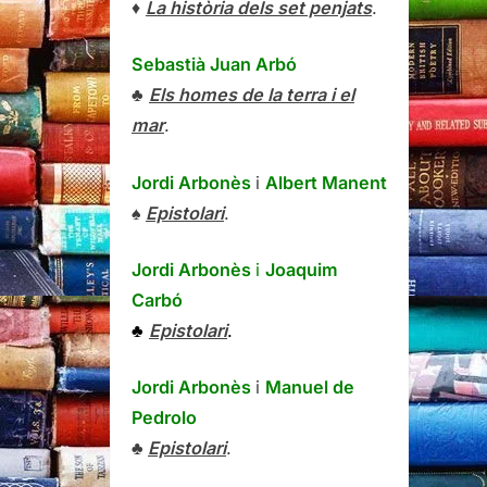
♦
La història dels set penjats
.
Sebastià Juan Arbó
♣
Els homes de la terra i el
mar
.
Jordi Arbonès
i
Albert Manent
♠
Epistolari
.
Jordi Arbonès
i
Joaquim
Carbó
♣
Epistolari
.
Jordi Arbonès
i
Manuel de
Pedrolo
♣
Epistolari
.