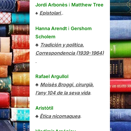
Jordi Arbonès
i
Matthew Tree
♠
Epistolari
,.
Hanna Arendt
i
Gershom
Scholem
♣
Tradición y política.
Correspondencia (1939-1964)
.
Rafael Argullol
♣
Moisès Broggi, cirurgià,
l’any 104 de la seva vida
.
Aristòtil
♣
Ètica nicomaquea
.