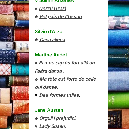
Vladímir Arséniev
♠
Derzú Uzalà
.
♣
Pel país de l’Ussuri
.
Silvio d’Arzo
♣
Casa aliena
.
Martine Audet
♠
El meu cap és fort allà on
l’altra dansa
.
♣
Ma tête est forte de celle
qui danse
.
♥
Des formes utiles
.
Jane Austen
♣
Orgull i prejudici
.
♥
Lady Susan
.