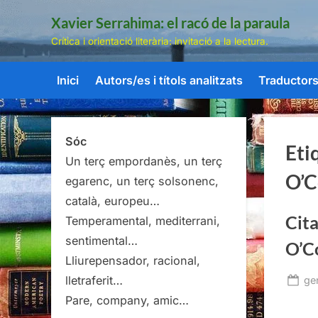
Skip
Xavier Serrahima: el racó de la paraula
to
Crítica i orientació literària: invitació a la lectura.
content
Inici
Autors/es i títols analitzats
Traductors/
Sóc
Eti
Un terç empordanès, un terç
O’C
egarenc, un terç solsonenc,
català, europeu…
Cita
Temperamental, mediterrani,
sentimental…
O’C
Lliurepensador, racional,
lletraferit…
Po
ge
on
Pare, company, amic…