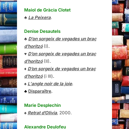
Maiol de Gràcia Clotet
♣
La Peixera
.
Denise Desautels
♣
D’on sorgeix de vegades un braç
d’horitzó
(I)
.
♥
D’on sorgeix de vegades un braç
d’horitzó
(II)
.
♦
D’on sorgeix de vegades un braç
d’horitzó
(i III)
.
♠
L'angle noir de la joie
.
♣
Disparaître
.
Marie Desplechin
♠
Retrat d’Olivia
, 2000.
Alexandre Deulofeu