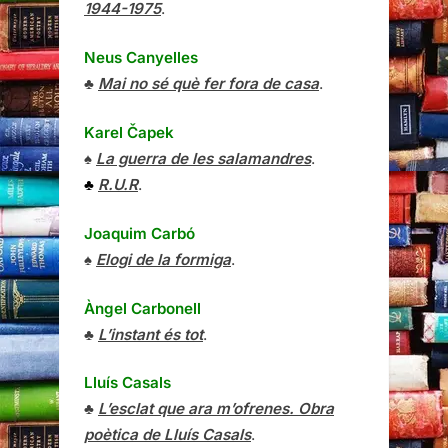
1944-1975
.
Neus Canyelles
♣
Mai no sé què fer fora de casa
.
Karel Čapek
♠
La guerra de les salamandres
.
♣
R.U.R
.
Joaquim Carbó
♠
Elogi de la formiga
.
Àngel Carbonell
♣
L’instant és tot
.
Lluís Casals
♣
L’esclat que ara m’ofrenes. Obra
poètica de Lluís Casals
.