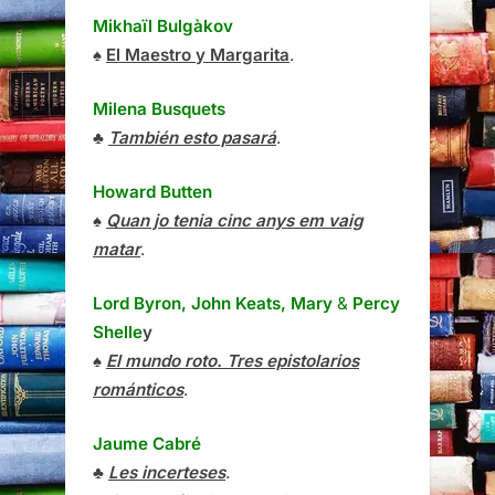
Mikhaïl Bulgàkov
♠
El Maestro y Margarita
.
Milena Busquets
♣
También esto pasará
.
Howard Butten
♠
Quan jo tenia cinc anys em vaig
matar
.
Lord Byron, John Keats, Mary
&
Percy
Shelle
y
♠
El mundo roto. Tres epistolarios
románticos
.
Jaume Cabré
♣
Les incerteses
.