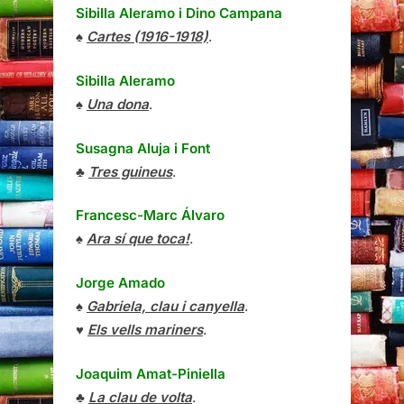
Sibilla Aleramo
i
Dino Campana
♠
Cartes (1916-1918)
.
Sibilla Aleramo
♠
Una dona
.
Susagna Aluja i Font
♣
Tres guineus
.
Francesc-Marc Álvaro
♠
Ara sí que toca!
.
Jorge Amado
♠
Gabriela, clau i canyella
.
♥
Els vells mariners
.
Joaquim Amat-Piniella
♣
La clau de volta
.