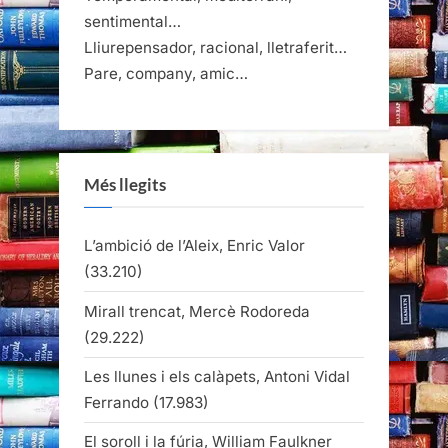
sentimental…
Lliurepensador, racional, lletraferit…
Pare, company, amic…
Més llegits
L’ambició de l’Aleix, Enric Valor
(33.210)
Mirall trencat, Mercè Rodoreda
(29.222)
Les llunes i els calàpets, Antoni Vidal
Ferrando
(17.983)
El soroll i la fúria, William Faulkner