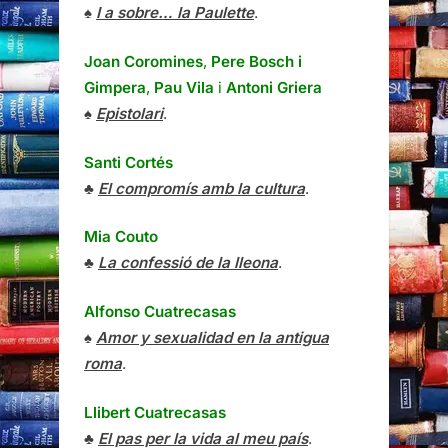
♠
I a sobre… la Paulette
.
Joan Coromines
,
Pere Bosch i
Gimpera
,
Pau Vila
i
Antoni Griera
♠
Epistolari
.
Santi Cortés
♣
El compromís amb la cultura
.
Mia Couto
♣
La confessió de la lleona
.
Alfonso Cuatrecasas
♠
Amor y sexualidad en la antigua
roma
.
Llibert Cuatrecasas
♣
El pas per la vida al meu país
.