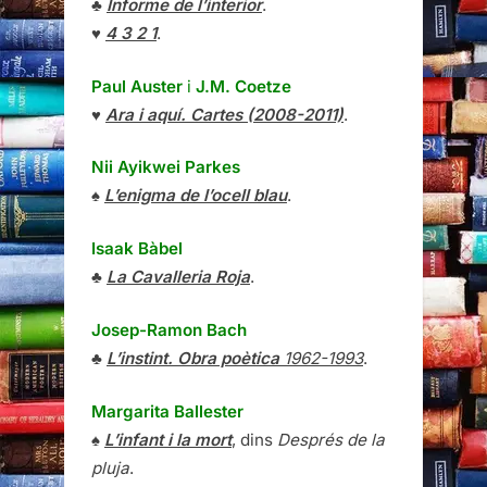
♣
Informe de l’interior
.
♥
4 3 2 1
.
Paul Auster
i
J.M. Coetze
♥
Ara i aquí. Cartes (2008-2011)
.
Nii Ayikwei Parkes
♠
L’enigma de l’ocell blau
.
Isaak Bàbel
♣
La Cavalleria Roja
.
Josep-Ramon Bach
♣
L’instint. Obra poètica
1962-1993
.
Margarita Ballester
♠
L’infant i la mort
, dins
Després de la
pluja
.