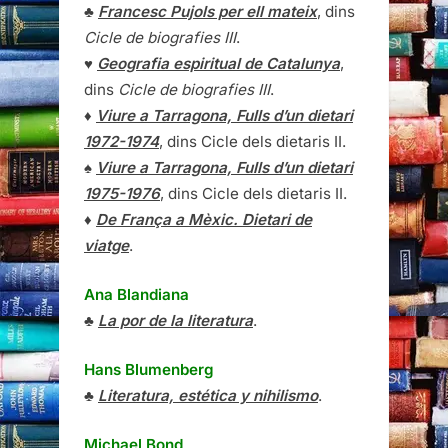
♣
Francesc Pujols per ell mateix
, dins
Cicle de biografies III
.
♥
Geografia espiritual de Catalunya
,
dins
Cicle de biografies III
.
♦
Viure a Tarragona, Fulls d’un dietari
1972-1974
, dins Cicle dels dietaris II.
♠
Viure a Tarragona, Fulls d’un dietari
1975-1976
, dins Cicle dels dietaris II.
♦
De França a Mèxic. Dietari de
viatge
.
Ana Blandiana
♣
La por de la literatura
.
Hans Blumenberg
♣
Literatura, estética y nihilismo
.
Michael Bond