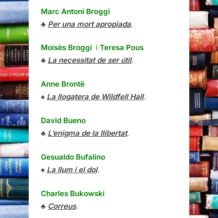
Marc Antoni Broggi
♣
Per una mort apropiada
.
Moisès Broggi
i
Teresa Pous
♣
La necessitat de ser útil
.
Anne Brontë
♠
La llogatera de Wildfell Hall
.
David Bueno
♣
L’enigma de la llibertat
.
Gesualdo Bufalino
♠
La llum i el dol
.
Charles Bukowski
♣
Correus
.