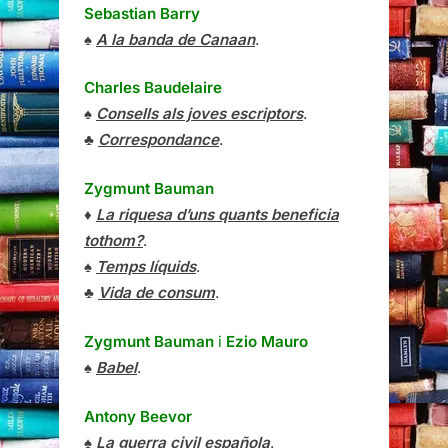
Sebastian Barry
♠
A la banda de Canaan
.
Charles Baudelaire
♠
Consells als joves escriptors
.
♣
Correspondance
.
Zygmunt Bauman
♦
La riquesa d’uns quants beneficia
tothom?
.
♠
Temps líquids
.
♣
Vida de consum
.
Zygmunt Bauman
i
Ezio Mauro
♠
Babel
.
Antony Beevor
♠
La guerra civil española
.