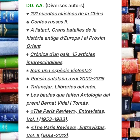
DD. AA.
(Diversos autors)
♥
101 cuentos clásicos de la China
.
♣
Contes russos II
.
♥
A l’atac!, Grans batalles de la
història antiga d’Europa i el Pròxim
Orient
.
♦
Crònica d’un país, 15 articles
imprescindibles
.
♠
Som una espècie violenta?
.
♣
Poesia catalana avui 2000-2015
.
♦
Tafanejar. Llibreries del món
.
♥
Les baules que falten Antologia del
premi Bernat Vidal i Tomàs
.
♠
«The Paris Review», Entrevistas,
Vol. I (1953-1983)
.
♣
«The Paris Review»,
Entrevistas
,
Vol. II (1984-2012)
.