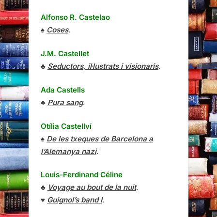
Alfonso R. Castelao
♠
Coses
.
J.M. Castellet
♣
Seductors, il·lustrats i visionaris
.
Ada Castells
♣
Pura sang
.
Otília Castellví
♠
De les txeques de Barcelona a
l’Alemanya nazi
.
Louis-Ferdinand Céline
♣
Voyage au bout de la nuit
.
♥
Guignol’s band I
.