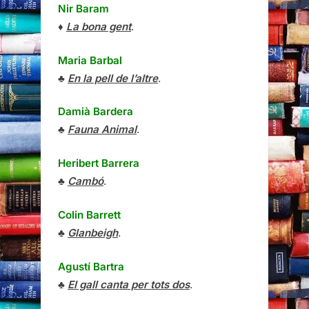
Nir Baram
♦
La bona gent
.
Maria Barbal
♣
En la pell de l’altre
.
Damià Bardera
♣
Fauna Animal
.
Heribert Barrera
♣
Cambó
.
Colin Barrett
♣
Glanbeigh
.
Agustí Bartra
♣
El gall canta per tots dos
.