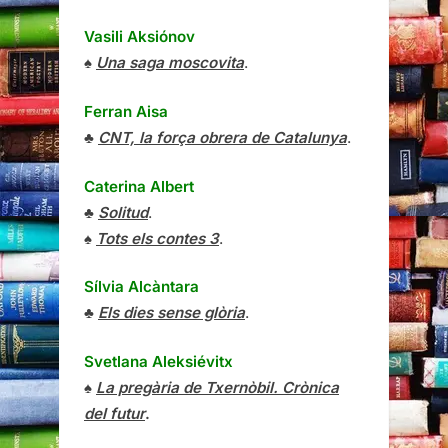
Vasili Aksiónov
♠
Una saga moscovita
.
Ferran Aisa
♣
CNT, la força obrera de Catalunya
.
Caterina Albert
♣
Solitud
.
♠
Tots els contes 3
.
Sílvia Alcàntara
♣
Els dies sense glòria
.
Svetlana Aleksiévitx
♠
La pregària de Txernòbil. Crònica
del futur
.