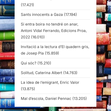
(17.421)
Sants innocents a Gaza
(17.194)
Si entra boira no tendré on anar,
Antoni Vidal Ferrando, Edicions Proa,
2022
(16.010)
Invitació a la lectura d’El quadern gris,
de Josep Pla
(15.859)
Qui sóc?
(15.210)
Solitud, Caterina Albert
(14.763)
La idea de l’emigrant, Enric Valor
(13.875)
Mal d’escola, Daniel Pennac
(13.205)