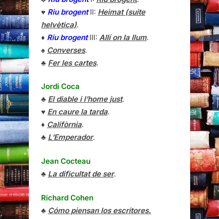
♥
Riu brogent
II:
Heimat (suite
helvètica)
.
♦
Riu brogent
III:
Allí on la llum
.
♠
Converses
.
♣
Fer les cartes
.
Jordi Coca
♣
El diable i l’home just
.
♥
En caure la tarda
.
♦
Califòrnia
.
♣
L’Emperador
.
Jean Cocteau
♣
La dificultat de ser
.
Richard Cohen
♣
Cómo piensan los escritores.