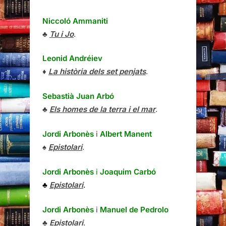
Niccoló Ammaniti
♣
Tu i Jo
.
Leonid Andréiev
♦
La història dels set penjats
.
Sebastià Juan Arbó
♣
Els homes de la terra i el mar
.
Jordi Arbonès
i
Albert Manent
♠
Epistolari
.
Jordi Arbonès
i
Joaquim Carbó
♣
Epistolari
.
Jordi Arbonès
i
Manuel de Pedrolo
♣
Epistolari
.