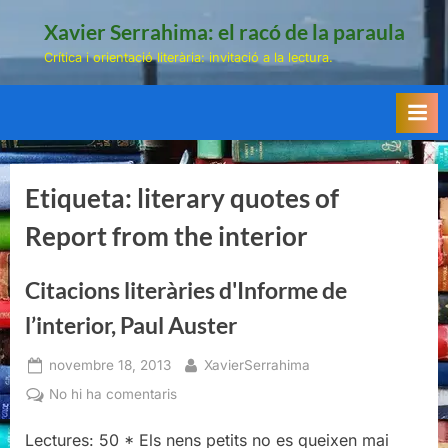
Skip
Xavier Serrahima: el racó de la paraula
to
Crítica i orientació literària: invitació a la lectura.
content
Etiqueta:
literary quotes of
Report from the interior
Citacions literàries d'Informe de
l’interior, Paul Auster
Posted
By
novembre 18, 2013
XavierSerrahima
on
a
No hi ha comentaris
Citacions
Lectures: 50 * Els nens petits no es queixen mai
literàries