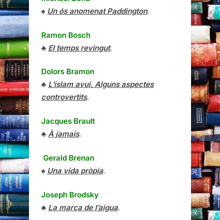
♠
Un ós anomenat Paddington
.
Ramon Bosch
♣
El temps revingut
.
Dolors Bramon
♣
L’islam avui. Alguns aspectes
controvertits
.
Jacques Brault
♣
À jamais
.
Gerald Brenan
♠
Una vida pròpia
.
Joseph Brodsky
♣
La marca de l’aigua
.