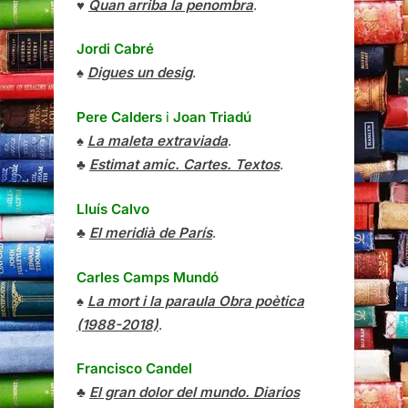
♥
Quan arriba la penombra
.
Jordi Cabré
♠
Digues un desig
.
Pere Calders
i
Joan Triadú
♠
La maleta extraviada
.
♣
Estimat amic. Cartes. Textos
.
Lluís Calvo
♣
El meridià de París
.
Carles Camps Mundó
♠
La mort i la paraula Obra poètica
(1988-2018)
.
Francisco Candel
♣
El gran dolor del mundo. Diarios