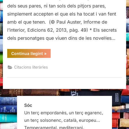
d'Informe
dels seus pares, ni tan sols dels pitjors pares,
de
simplement accepten el que els ha tocat i van fent
l’interior,
amb el que tenen. (© Paul Auster, Informe de
Paul
l’interior, Edicions 62, 2013, pàg. 49) * Els secrets
Auster
dels personatges que viuen dins de les novel·les…
“Citacions
Continua llegint
»
literàries
d'Informe
de
Citacions literàries
l’interior,
Paul
Auster”
Sóc
Un terç empordanès, un terç egarenc,
un terç solsonenc, català, europeu…
Temperamental, mediterrani,