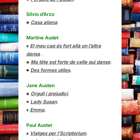
Silvio d’Arzo
♣
Casa aliena
.
Martine Audet
♠
El meu cap és fort allà on l’altra
dansa
.
♣
Ma tête est forte de celle qui danse
.
♥
Des formes utiles
.
Jane Austen
♣
Orgull i prejudici
.
♥
Lady Susan
.
♦
Emma
.
Paul Auster
♠
Viatges per l’Scriptorium
.