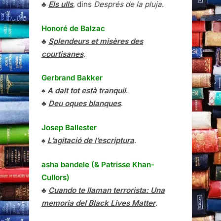
♣
Els ulls
, dins
Després de la pluja
.
Honoré de Balzac
♣
Splendeurs et misères des
courtisanes
.
Gerbrand Bakker
♠
A dalt tot està tranquil
.
♣
Deu oques blanques
.
Josep Ballester
♠
L’agitació de l’escriptura
.
asha bandele (& Patrisse Khan-
Cullors)
♣
Cuando te llaman terrorista: Una
memoria del Black Lives Matter
.