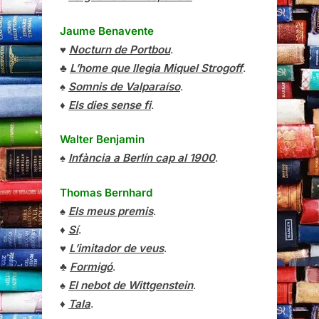
Jaume Benavente
♥
Nocturn de Portbou
.
♣
L’home que llegia Miquel Strogoff
.
♠
Somnis de Valparaíso
.
♦
Els dies sense fi
.
Walter Benjamin
♠
Infància a Berlín cap al 1900
.
Thomas Bernhard
♠
Els meus premis
.
♦
Sí
.
♥
L’imitador de veus
.
♣
Formigó
.
♠
El nebot de Wittgenstein
.
♦
Tala
.