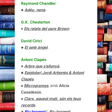
Raymond Chandler
♣
Adéu, nena
.
G.K. Chesterton
♦
Els relats del pare Brown
.
David Cirici
♣
El setè àngel
.
Antoni Clapés
♥
Arbre que s’allunyà
.
♣
Epistolari Jordi Arbonès & Antoni
Clapés
.
♠
Microgrames
, amb
Alícia
Casadesús
.
♠
Clars, aquest matí, són els teus
records
.
♣
Riu brogent
I:
Riu brogent
.