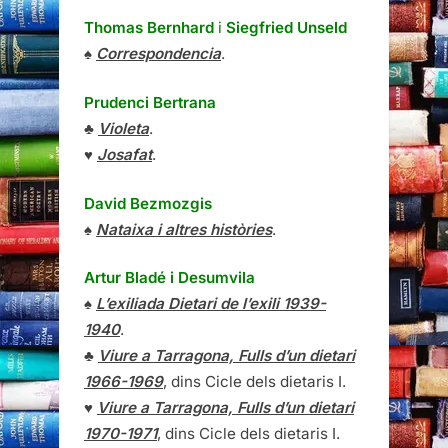
Thomas Bernhard
i
Siegfried Unseld
♠
Correspondencia
.
Prudenci Bertrana
♣
Violeta
.
♥
Josafat
.
David Bezmozgis
♠
Nataixa i altres històries
.
Artur Bladé i Desumvila
♠
L’exiliada Dietari de l’exili 1939-
1940
.
♣
Viure a Tarragona, Fulls d’un dietari
1966-1969
, dins Cicle dels dietaris I.
♥
Viure a Tarragona, Fulls d’un dietari
1970-1971
, dins Cicle dels dietaris I.