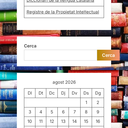
Diccionari de la llengua catalana
Registre de la Propietat Intel·lectual
Cerca
Cerca
agost 2026
Dl
Dt
Dc
Dj
Dv
Ds
Dg
1
2
3
4
5
6
7
8
9
10
11
12
13
14
15
16