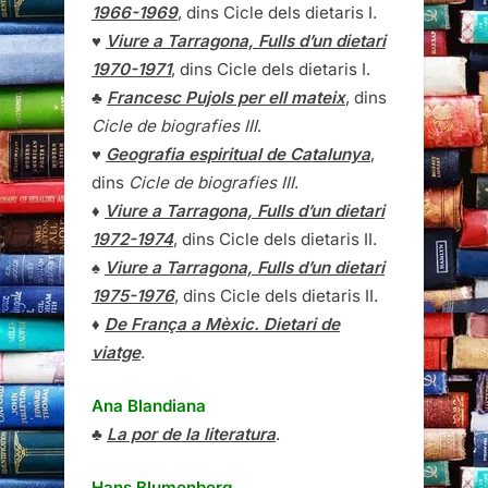
1966-1969
, dins Cicle dels dietaris I.
♥
Viure a Tarragona, Fulls d’un dietari
1970-1971
, dins Cicle dels dietaris I.
♣
Francesc Pujols per ell mateix
, dins
Cicle de biografies III
.
♥
Geografia espiritual de Catalunya
,
dins
Cicle de biografies III
.
♦
Viure a Tarragona, Fulls d’un dietari
1972-1974
, dins Cicle dels dietaris II.
♠
Viure a Tarragona, Fulls d’un dietari
1975-1976
, dins Cicle dels dietaris II.
♦
De França a Mèxic. Dietari de
viatge
.
Ana Blandiana
♣
La por de la literatura
.
Hans Blumenberg