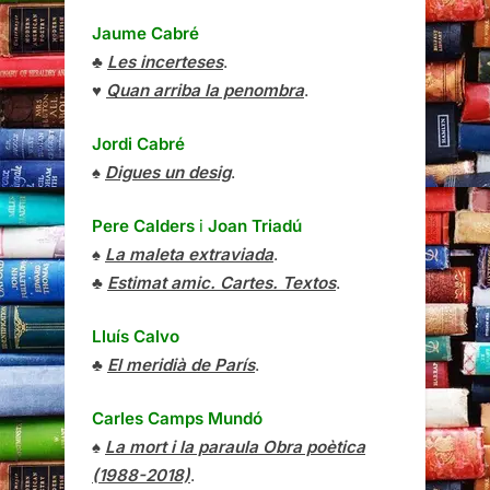
Jaume Cabré
♣
Les incerteses
.
♥
Quan arriba la penombra
.
Jordi Cabré
♠
Digues un desig
.
Pere Calders
i
Joan Triadú
♠
La maleta extraviada
.
♣
Estimat amic. Cartes. Textos
.
Lluís Calvo
♣
El meridià de París
.
Carles Camps Mundó
♠
La mort i la paraula Obra poètica
(1988-2018)
.