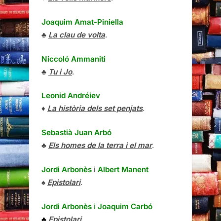
Joaquim Amat-Piniella
♣
La clau de volta
.
Niccoló Ammaniti
♣
Tu i Jo
.
Leonid Andréiev
♦
La història dels set penjats
.
Sebastià Juan Arbó
♣
Els homes de la terra i el mar
.
Jordi Arbonès
i
Albert Manent
♠
Epistolari
.
Jordi Arbonès
i
Joaquim Carbó
♣
Epistolari
.