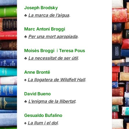
Joseph Brodsky
♣
La marca de l’aigua
.
Marc Antoni Broggi
♣
Per una mort apropiada
.
Moisès Broggi
i
Teresa Pous
♣
La necessitat de ser útil
.
Anne Brontë
♠
La llogatera de Wildfell Hall
.
David Bueno
♣
L’enigma de la llibertat
.
Gesualdo Bufalino
♠
La llum i el dol
.