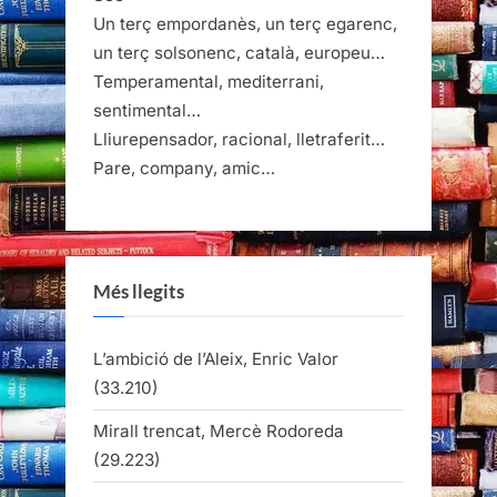
Un terç empordanès, un terç egarenc,
un terç solsonenc, català, europeu…
Temperamental, mediterrani,
sentimental…
Lliurepensador, racional, lletraferit…
Pare, company, amic…
Més llegits
L’ambició de l’Aleix, Enric Valor
(33.210)
Mirall trencat, Mercè Rodoreda
(29.223)