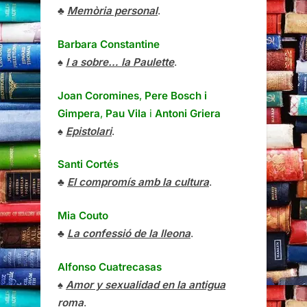
♣
Memòria personal
.
Barbara Constantine
♠
I a sobre… la Paulette
.
Joan Coromines
,
Pere Bosch i
Gimpera
,
Pau Vila
i
Antoni Griera
♠
Epistolari
.
Santi Cortés
♣
El compromís amb la cultura
.
Mia Couto
♣
La confessió de la lleona
.
Alfonso Cuatrecasas
♠
Amor y sexualidad en la antigua
roma
.