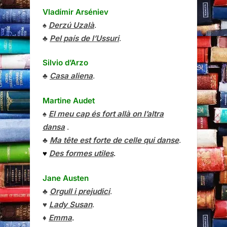
Vladímir Arséniev
♠
Derzú Uzalà
.
♣
Pel país de l’Ussuri
.
Silvio d’Arzo
♣
Casa aliena
.
Martine Audet
♠
El meu cap és fort allà on l’altra
dansa
.
♣
Ma tête est forte de celle qui danse
.
♥
Des formes utiles
.
Jane Austen
♣
Orgull i prejudici
.
♥
Lady Susan
.
♦
Emma
.