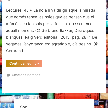
Citacions
Lectures: 43 * La noia li va dirigir aquella mirada
literàries
de
que només tenen les noies que es pensen que el
Deu
món és seu tan sols per la felicitat que senten en
oques
aquell moment. (© Gerbrand Bakker, Deu oques
blanques,
blanques, Raig Verd editorial, 2013, pàg. 28) * De
Gerbrand
Bakker
vegades l’enyorança era agradable, d’altres no. (©
Gerbrand…
“Citacions
Continua llegint
»
literàries
de
Deu
Citacions literàries
oques
blanques,
Gerbrand
Bakker”
Sóc