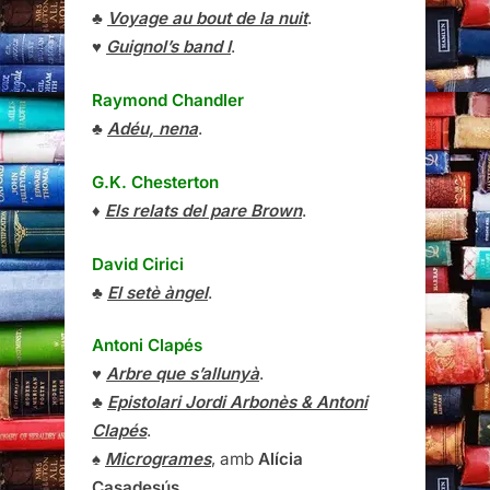
♣
Voyage au bout de la nuit
.
♥
Guignol’s band I
.
Raymond Chandler
♣
Adéu, nena
.
G.K. Chesterton
♦
Els relats del pare Brown
.
David Cirici
♣
El setè àngel
.
Antoni Clapés
♥
Arbre que s’allunyà
.
♣
Epistolari Jordi Arbonès & Antoni
Clapés
.
♠
Microgrames
, amb
Alícia
Casadesús
.