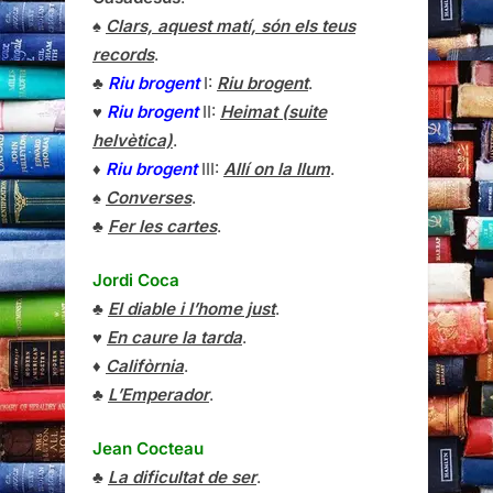
♠
Clars, aquest matí, són els teus
records
.
♣
Riu brogent
I:
Riu brogent
.
♥
Riu brogent
II:
Heimat (suite
helvètica)
.
♦
Riu brogent
III:
Allí on la llum
.
♠
Converses
.
♣
Fer les cartes
.
Jordi Coca
♣
El diable i l’home just
.
♥
En caure la tarda
.
♦
Califòrnia
.
♣
L’Emperador
.
Jean Cocteau
♣
La dificultat de ser
.