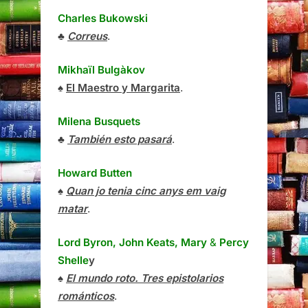
Charles Bukowski
♣
Correus
.
Mikhaïl Bulgàkov
♠
El Maestro y Margarita
.
Milena Busquets
♣
También esto pasará
.
Howard Butten
♠
Quan jo tenia cinc anys em vaig
matar
.
Lord Byron, John Keats, Mary
&
Percy
Shelle
y
♠
El mundo roto. Tres epistolarios
románticos
.