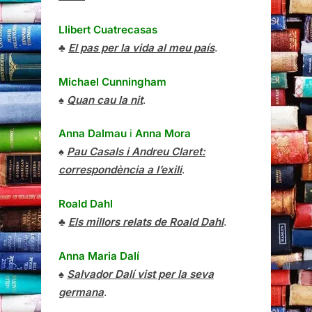
Llibert Cuatrecasas
♣
El pas per la vida al meu país
.
Michael Cunningham
♠
Quan cau la nit
.
Anna Dalmau
i
Anna Mora
♠
Pau Casals i Andreu Claret:
correspondència a l’exili
.
Roald Dahl
♣
Els millors relats de Roald Dahl
.
Anna Maria Dalí
♠
Salvador Dalí vist per la seva
germana
.