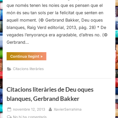
de
que només tenen les noies que es pensen que el
Deu
món és seu tan sols per la felicitat que senten en
oques
aquell moment. (© Gerbrand Bakker, Deu oques
blanques,
blanques, Raig Verd editorial, 2013, pàg. 28) * De
Gerbrand
Bakker
vegades l’enyorança era agradable, d’altres no. (©
Gerbrand…
“Citacions
Continua llegint
»
literàries
de
Deu
Citacions literàries
oques
blanques,
Gerbrand
Bakker”
Citacions literàries de Deu oques
blanques, Gerbrand Bakker
Posted
By
novembre 12, 2013
XavierSerrahima
on
a
No hi ha comentaris