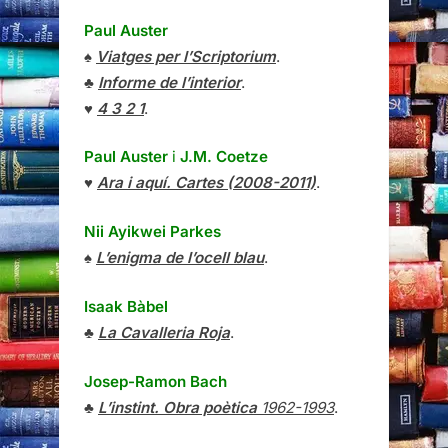
Paul Auster
♠
Viatges per l’Scriptorium
.
♣
Informe de l’interior
.
♥
4 3 2 1
.
Paul Auster
i
J.M. Coetze
♥
Ara i aquí. Cartes (2008-2011)
.
Nii Ayikwei Parkes
♠
L’enigma de l’ocell blau
.
Isaak Bàbel
♣
La Cavalleria Roja
.
Josep-Ramon Bach
♣
L’instint. Obra poètica
1962-1993
.