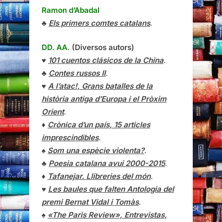
Ramon d’Abadal
♣
Els primers comtes catalans
.
DD. AA.
(Diversos autors)
♥
101 cuentos clásicos de la China
.
♣
Contes russos II
.
♥
A l’atac!, Grans batalles de la
història antiga d’Europa i el Pròxim
Orient
.
♦
Crònica d’un país, 15 articles
imprescindibles
.
♠
Som una espècie violenta?
.
♣
Poesia catalana avui 2000-2015
.
♦
Tafanejar. Llibreries del món
.
♥
Les baules que falten Antologia del
premi Bernat Vidal i Tomàs
.
♠
«The Paris Review», Entrevistas,