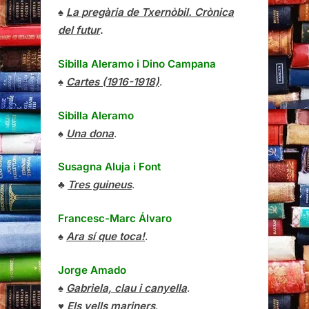
♠
La pregària de Txernòbil. Crònica
del futur
.
Sibilla Aleramo
i
Dino Campana
♠
Cartes (1916-1918)
.
Sibilla Aleramo
♠
Una dona
.
Susagna Aluja i Font
♣
Tres guineus
.
Francesc-Marc Álvaro
♠
Ara sí que toca!
.
Jorge Amado
♠
Gabriela, clau i canyella
.
♥
Els vells mariners
.