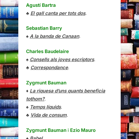
Agustí Bartra
♣
El gall canta per tots dos
.
Sebastian Barry
♠
A la banda de Canaan
.
Charles Baudelaire
♠
Consells als joves escriptors
.
♣
Correspondance
.
Zygmunt Bauman
♦
La riquesa d’uns quants beneficia
tothom?
.
♠
Temps líquids
.
♣
Vida de consum
.
Zygmunt Bauman
i
Ezio Mauro
♠
Babel
.