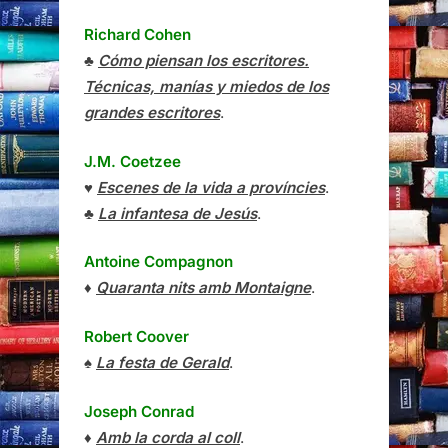
Richard Cohen
♣
Cómo piensan los escritores.
Técnicas, manías y miedos de los
grandes escritores
.
J.M. Coetzee
♥
Escenes de la vida a províncies
.
♣
La infantesa de Jesús
.
Antoine Compagnon
♦
Quaranta nits amb Montaigne
.
Robert Coover
♠
La festa de Gerald
.
Joseph Conrad
♦
Amb la corda al coll
.