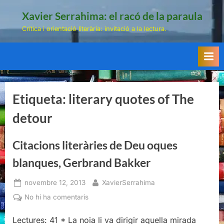
Skip
Xavier Serrahima: el racó de la paraula
to
Crítica i orientació literària: invitació a la lectura.
content
Etiqueta:
literary quotes of The
detour
Citacions literàries de Deu oques
blanques, Gerbrand Bakker
Posted
By
novembre 12, 2013
XavierSerrahima
on
a
No hi ha comentaris
Citacions
Lectures: 41 * La noia li va dirigir aquella mirada
literàries