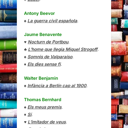
Antony Beevor
♠
La guerra civil española
.
Jaume Benavente
♥
Nocturn de Portbou
.
♣
L’home que llegia Miquel Strogoff
.
♠
Somnis de Valparaíso
.
♦
Els dies sense fi
.
Walter Benjamin
♠
Infància a Berlín cap al 1900
.
Thomas Bernhard
♠
Els meus premis
.
♦
Sí
.
♥
L’imitador de veus
.