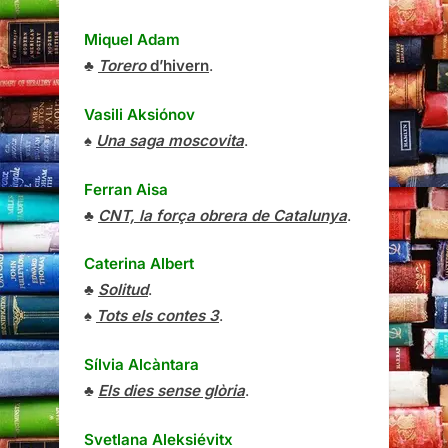
Miquel Adam
♣
Torero
d’hivern
.
Vasili Aksiónov
♠
Una saga moscovita
.
Ferran Aisa
♣
CNT, la força obrera de Catalunya
.
Caterina Albert
♣
Solitud
.
♠
Tots els contes 3
.
Sílvia Alcàntara
♣
Els dies sense glòria
.
Svetlana Aleksiévitx