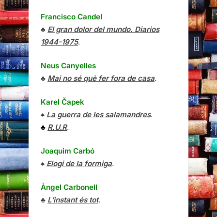
Francisco Candel
♣
El gran dolor del mundo. Diarios
1944-1975
.
Neus Canyelles
♣
Mai no sé què fer fora de casa
.
Karel Čapek
♠
La guerra de les salamandres
.
♣
R.U.R
.
Joaquim Carbó
♠
Elogi de la formiga
.
Àngel Carbonell
♣
L’instant és tot
.