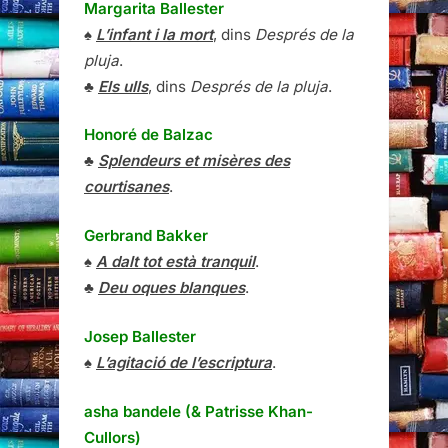
Margarita Ballester
♠
L’infant i la mort
, dins
Després de la
pluja
.
♣
Els ulls
, dins
Després de la pluja
.
Honoré de Balzac
♣
Splendeurs et misères des
courtisanes
.
Gerbrand Bakker
♠
A dalt tot està tranquil
.
♣
Deu oques blanques
.
Josep Ballester
♠
L’agitació de l’escriptura
.
asha bandele (& Patrisse Khan-
Cullors)