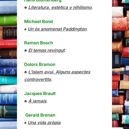
♣
Literatura, estética y nihilismo
.
Michael Bond
♠
Un ós anomenat Paddington
.
Ramon Bosch
♣
El temps revingut
.
Dolors Bramon
♣
L’islam avui. Alguns aspectes
controvertits
.
Jacques Brault
♣
À jamais
.
Gerald Brenan
♠
Una vida pròpia
.