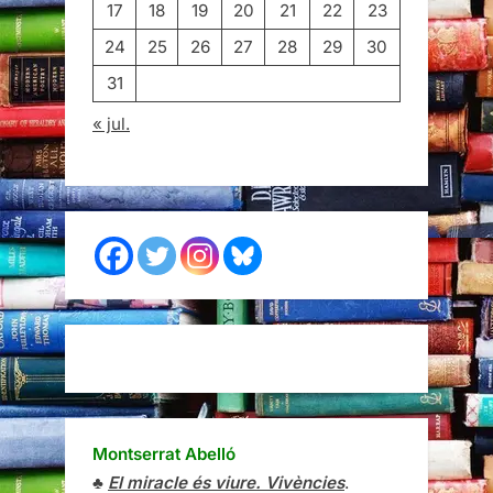
17
18
19
20
21
22
23
24
25
26
27
28
29
30
31
« jul.
Montserrat Abelló
♣
El miracle és viure. Vivències
.