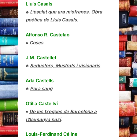
Lluís Casals
♣
L’esclat que ara m’ofrenes. Obra
poètica de Lluís Casals
.
Alfonso R. Castelao
♠
Coses
.
J.M. Castellet
♣
Seductors, il·lustrats i visionaris
.
Ada Castells
♣
Pura sang
.
Otília Castellví
♠
De les txeques de Barcelona a
l’Alemanya nazi
.
Louis-Ferdinand Céline