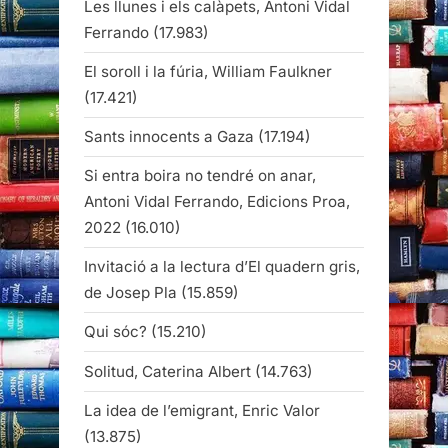
Les llunes i els calàpets, Antoni Vidal
Ferrando
(17.983)
El soroll i la fúria, William Faulkner
(17.421)
Sants innocents a Gaza
(17.194)
Si entra boira no tendré on anar,
Antoni Vidal Ferrando, Edicions Proa,
2022
(16.010)
Invitació a la lectura d’El quadern gris,
de Josep Pla
(15.859)
Qui sóc?
(15.210)
Solitud, Caterina Albert
(14.763)
La idea de l’emigrant, Enric Valor
(13.875)