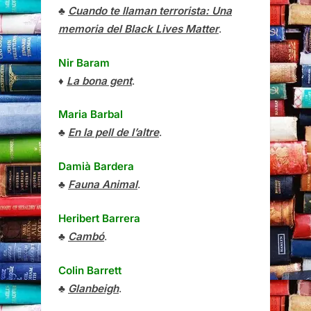
♣
Cuando te llaman terrorista: Una
memoria del Black Lives Matter
.
Nir Baram
♦
La bona gent
.
Maria Barbal
♣
En la pell de l’altre
.
Damià Bardera
♣
Fauna Animal
.
Heribert Barrera
♣
Cambó
.
Colin Barrett
♣
Glanbeigh
.