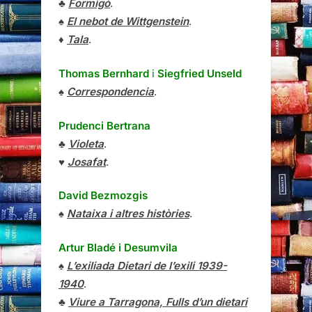
♣
Formigó
.
♠
El nebot de Wittgenstein
.
♦
Tala
.
Thomas Bernhard
i
Siegfried Unseld
♠
Correspondencia
.
Prudenci Bertrana
♣
Violeta
.
♥
Josafat
.
David Bezmozgis
♠
Nataixa i altres històries
.
Artur Bladé i Desumvila
♠
L’exiliada Dietari de l’exili 1939-
1940
.
♣
Viure a Tarragona, Fulls d’un dietari