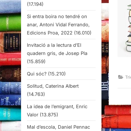
(17.194)
Si entra boira no tendré on
anar, Antoni Vidal Ferrando,
Edicions Proa, 2022
(16.010)
Invitació a la lectura d’El
quadern gris, de Josep Pla
(15.859)
Qui sóc?
(15.210)
Tri
Solitud, Caterina Albert
(14.763)
La idea de l’emigrant, Enric
Valor
(13.875)
Mal d’escola, Daniel Pennac