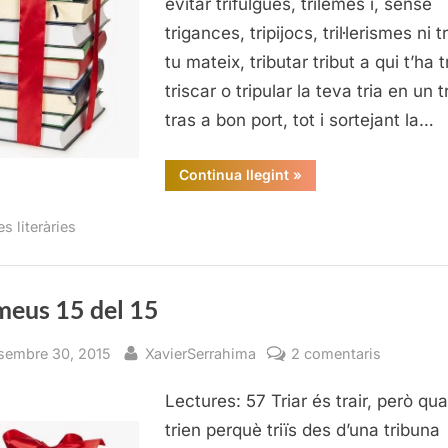
evitar trifulgues, trilemes i, sense
trigances, tripijocs, tril·lerismes ni t
tu mateix, tributar tribut a qui t’ha tr
triscar o tripular la teva tria en un t
tras a bon port, tot i sortejant la…
“Els
Continua llegint
»
meus
15
del
es literàries
15”
meus 15 del 15
sted
By
a
sembre 30, 2015
XavierSerrahima
2 comentaris
Els
Lectures: 57 Triar és trair, però qu
meus
15
trien perquè triïs des d’una tribuna