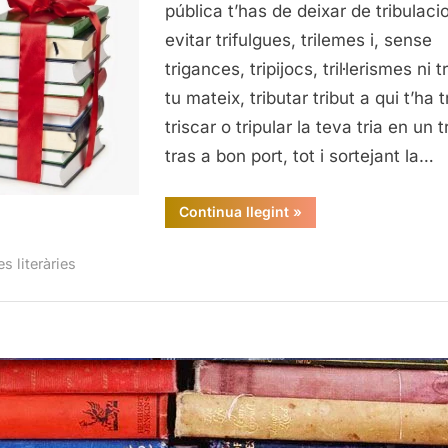
del
pública t’has de deixar de tribulaci
15
evitar trifulgues, trilemes i, sense
trigances, tripijocs, tril·lerismes ni t
tu mateix, tributar tribut a qui t’ha tr
triscar o tripular la teva tria en un t
tras a bon port, tot i sortejant la…
“Els
Continua llegint
»
meus
15
del
es literàries
15”