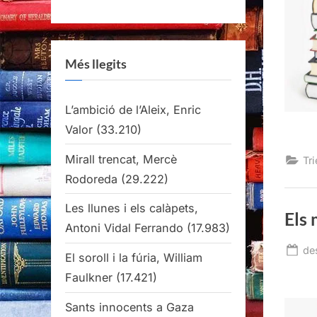
Més llegits
L’ambició de l’Aleix, Enric
Valor
(33.210)
Mirall trencat, Mercè
Tri
Rodoreda
(29.222)
Les llunes i els calàpets,
Els 
Antoni Vidal Ferrando
(17.983)
Po
de
El soroll i la fúria, William
on
Faulkner
(17.421)
Sants innocents a Gaza