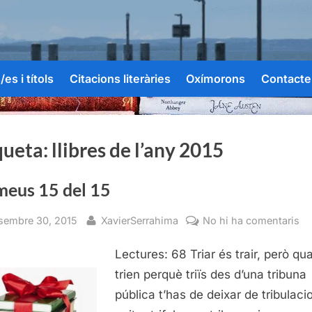
es i títols
Citacions literàries
Oxímorons
Contacte
queta:
llibres de l’any 2015
meus 15 del 15
sted
By
a
sembre 30, 2015
XavierSerrahima
No hi ha comentaris
El
Lectures: 68 Triar és trair, però qu
m
15
trien perquè triïs des d’una tribuna
de
pública t’has de deixar de tribulaci
15