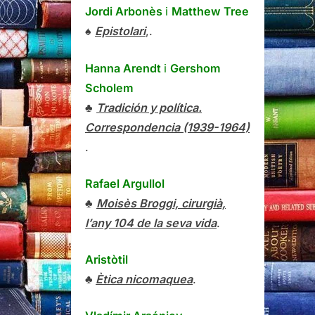
Jordi Arbonès
i
Matthew Tree
♠
Epistolari
,.
Hanna Arendt
i
Gershom
Scholem
♣
Tradición y política.
Correspondencia (1939-1964)
.
Rafael Argullol
♣
Moisès Broggi, cirurgià,
l’any 104 de la seva vida
.
Aristòtil
♣
Ètica nicomaquea
.