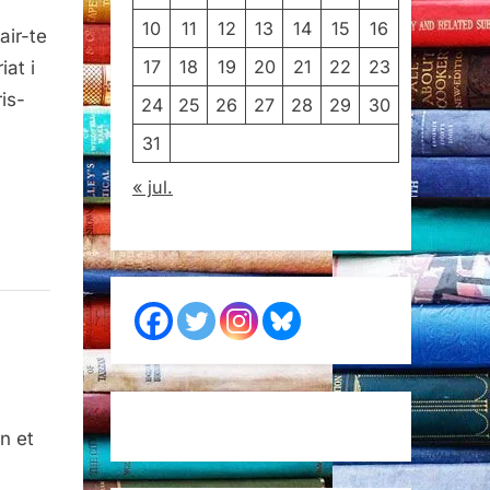
10
11
12
13
14
15
16
rair-te
17
18
19
20
21
22
23
iat i
ris-
24
25
26
27
28
29
30
31
« jul.
an et