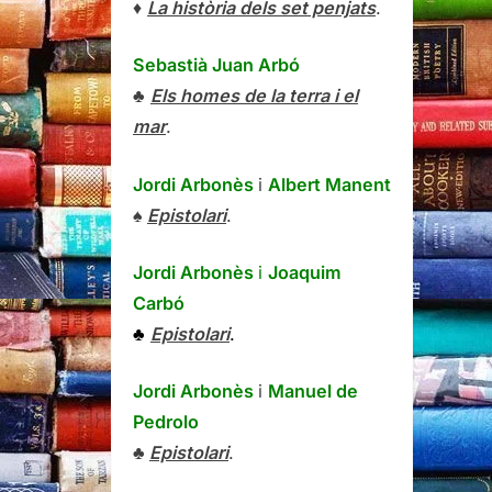
♦
La història dels set penjats
.
Sebastià Juan Arbó
♣
Els homes de la terra i el
mar
.
Jordi Arbonès
i
Albert Manent
♠
Epistolari
.
Jordi Arbonès
i
Joaquim
Carbó
♣
Epistolari
.
Jordi Arbonès
i
Manuel de
Pedrolo
♣
Epistolari
.