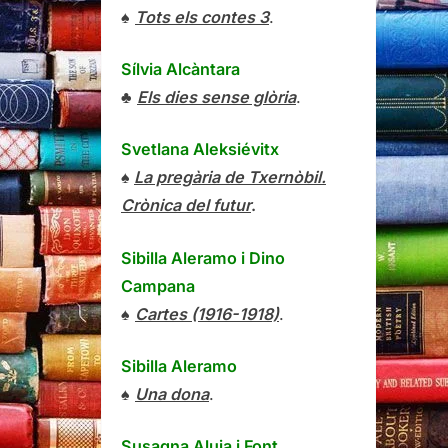
♠
Tots els contes 3
.
Sílvia Alcàntara
♣
Els dies sense glòria
.
Svetlana Aleksiévitx
♠
La pregària de Txernòbil.
Crònica del futur
.
Sibilla Aleramo
i
Dino
Campana
♠
Cartes (1916-1918)
.
Sibilla Aleramo
♠
Una dona
.
Susagna Aluja i Font