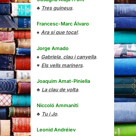
♣
Tres guineus
.
Francesc-Marc Álvaro
♠
Ara sí que toca!
.
Jorge Amado
♠
Gabriela, clau i canyella
.
♥
Els vells mariners
.
Joaquim Amat-Piniella
♣
La clau de volta
.
Niccoló Ammaniti
♣
Tu i Jo
.
Leonid Andréiev