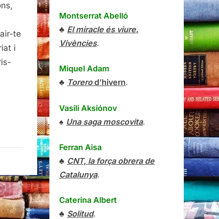
ons,
Montserrat Abelló
♣
El miracle és viure.
rair-te
Vivències
.
iat i
ris-
Miquel Adam
♣
Torero
d’hivern
.
Vasili Aksiónov
♠
Una saga moscovita
.
Ferran Aisa
♣
CNT, la força obrera de
Catalunya
.
Caterina Albert
♣
Solitud
.