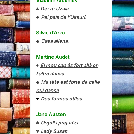
Vladímir Arséniev
♠
Derzú Uzalà
.
♣
Pel país de l’Ussuri
.
Silvio d’Arzo
♣
Casa aliena
.
Martine Audet
♠
El meu cap és fort allà on
l’altra dansa
.
♣
Ma tête est forte de celle
qui danse
.
♥
Des formes utiles
.
Jane Austen
♣
Orgull i prejudici
.
♥
Lady Susan
.