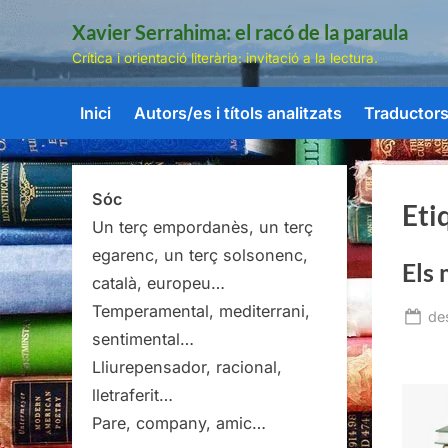
Skip
Xavier Serrahima: el racó de la paraula
to
Crítica i orientació literària: invitació a la lectura.
content
Inici
Autors/es i títols analitzats
Traductors/
Sóc
Eti
Un terç empordanès, un terç
egarenc, un terç solsonenc,
Els 
català, europeu…
Temperamental, mediterrani,
Po
de
sentimental…
on
Lliurepensador, racional,
lletraferit…
Pare, company, amic…