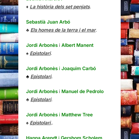
♦
La història dels set penjats
.
Sebastià Juan Arbó
♣
Els homes de la terra i el mar
.
Jordi Arbonès
i
Albert Manent
♠
Epistolari
.
Jordi Arbonès
i
Joaquim Carbó
♣
Epistolari
.
Jordi Arbonès
i
Manuel de Pedrolo
♣
Epistolari
.
Jordi Arbonès
i
Matthew Tree
♠
Epistolari
,.
Hanna Arendt
i
Gershom Scholem