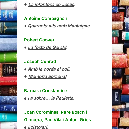
♣
La infantesa de Jesús
.
Antoine Compagnon
♦
Quaranta nits amb Montaigne
.
Robert Coover
♠
La festa de Gerald
.
Joseph Conrad
♦
Amb la corda al coll
.
♣
Memòria personal
.
Barbara Constantine
♠
I a sobre… la Paulette
.
Joan Coromines
,
Pere Bosch i
Gimpera
,
Pau Vila
i
Antoni Griera
♠
Epistolari
.