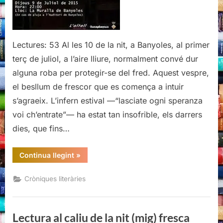
nit
(mig)
fresca
Lectures: 53 Al les 10 de la nit, a Banyoles, al primer
terç de juliol, a l’aire lliure, normalment convé dur
alguna roba per protegir-se del fred. Aquest vespre,
el besllum de frescor que es comença a intuir
s’agraeix. L’infern estival —“lasciate ogni speranza
voi ch’entrate”— ha estat tan insofrible, els darrers
dies, que fins…
“Lectura
Continua llegint
»
al
caliu
de
Cròniques literàries
la
nit
(mig)
fresca”
Lectura al caliu de la nit (mig) fresca