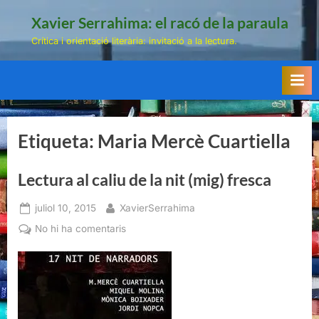
Skip
Xavier Serrahima: el racó de la paraula
to
Crítica i orientació literària: invitació a la lectura.
content
Etiqueta:
Maria Mercè Cuartiella
Lectura al caliu de la nit (mig) fresca
Posted
By
juliol 10, 2015
XavierSerrahima
on
a
No hi ha comentaris
Lectura
al
caliu
de
la