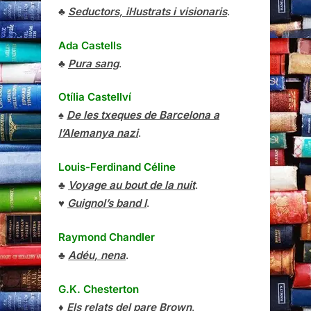
♣
Seductors, il·lustrats i visionaris
.
Ada Castells
♣
Pura sang
.
Otília Castellví
♠
De les txeques de Barcelona a
l’Alemanya nazi
.
Louis-Ferdinand Céline
♣
Voyage au bout de la nuit
.
♥
Guignol’s band I
.
Raymond Chandler
♣
Adéu, nena
.
G.K. Chesterton
♦
Els relats del pare Brown
.