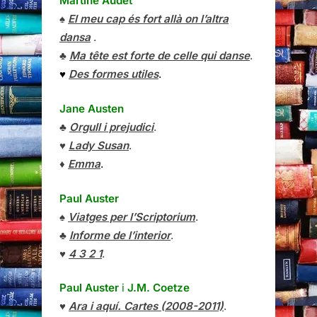
Martine Audet
♠
El meu cap és fort allà on l’altra
dansa
.
♣
Ma tête est forte de celle qui danse
.
♥
Des formes utiles
.
Jane Austen
♣
Orgull i prejudici
.
♥
Lady Susan
.
♦
Emma
.
Paul Auster
♠
Viatges per l’Scriptorium
.
♣
Informe de l’interior
.
♥
4 3 2 1
.
Paul Auster
i
J.M. Coetze
♥
Ara i aquí. Cartes (2008-2011)
.