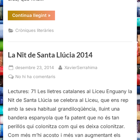
“Lectura
Continua llegint
»
al
caliu
de
Cròniques literàries
la
nit
(mig)
fresca”
La Nit de Santa Llúcia 2014
Posted
By
desembre 23, 2014
XavierSerrahima
on
a
No hi ha comentaris
La
Nit
Lectures: 71 Les lletres catalanes al Liceu Enguany la
de
Nit de Santa Llúcia se celebra al Liceu, que ens rep
Santa
amb la seva habitual grandiloqüència, lluint una
Llúcia
bandera espanyola que fa patent que no és tan
2014
perillós qui colonitza com qui es deixa colonitzar.
Com més m’hi acosto i més van augmentant els