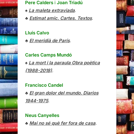
Pere Calders
i
Joan Triadú
♠
La maleta extraviada
.
♣
Estimat amic. Cartes. Textos
.
Lluís Calvo
♣
El meridià de París
.
Carles Camps Mundó
♠
La mort i la paraula Obra poètica
(1988-2018)
.
Francisco Candel
♣
El gran dolor del mundo. Diarios
1944-1975
.
Neus Canyelles
♣
Mai no sé què fer fora de casa
.