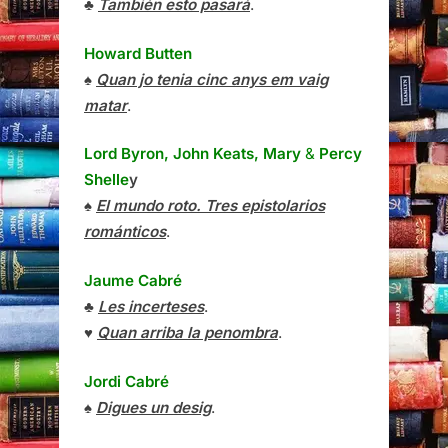
♣
También esto pasará
.
Howard Butten
♠
Quan jo tenia cinc anys em vaig
matar
.
Lord Byron, John Keats, Mary
&
Percy
Shelle
y
♠
El mundo roto. Tres epistolarios
románticos
.
Jaume Cabré
♣
Les incerteses
.
♥
Quan arriba la penombra
.
Jordi Cabré
♠
Digues un desig
.