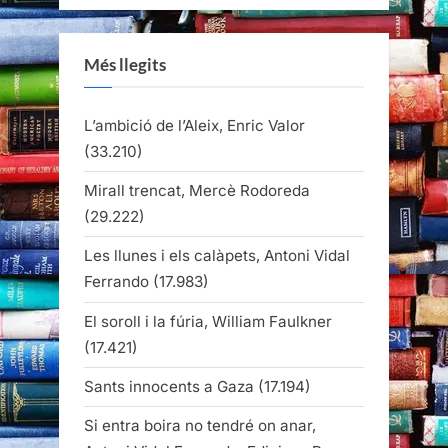
Més llegits
L’ambició de l’Aleix, Enric Valor
(33.210)
Mirall trencat, Mercè Rodoreda
(29.222)
Les llunes i els calàpets, Antoni Vidal
Ferrando
(17.983)
El soroll i la fúria, William Faulkner
(17.421)
Sants innocents a Gaza
(17.194)
Si entra boira no tendré on anar,