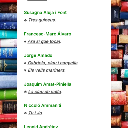
Susagna Aluja i Font
♣
Tres guineus
.
Francesc-Marc Álvaro
♠
Ara sí que toca!
.
Jorge Amado
♠
Gabriela, clau i canyella
.
♥
Els vells mariners
.
Joaquim Amat-Piniella
♣
La clau de volta
.
Niccoló Ammaniti
♣
Tu i Jo
.
Leonid Andréiev