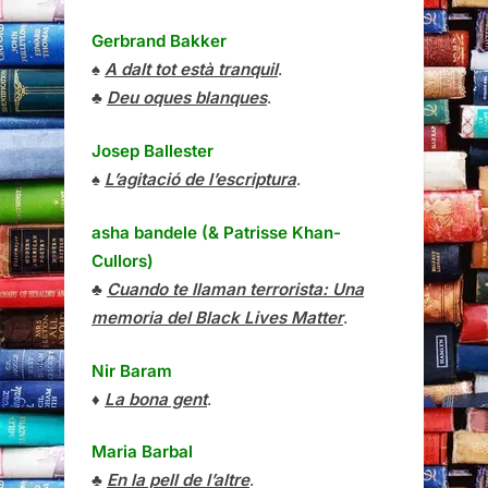
Gerbrand Bakker
♠
A dalt tot està tranquil
.
♣
Deu oques blanques
.
Josep Ballester
♠
L’agitació de l’escriptura
.
asha bandele (& Patrisse Khan-
Cullors)
♣
Cuando te llaman terrorista: Una
memoria del Black Lives Matter
.
Nir Baram
♦
La bona gent
.
Maria Barbal
♣
En la pell de l’altre
.