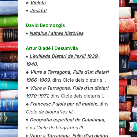
♣
Violeta
.
♥
Josafat
.
David Bezmozgis
♠
Nataixa i altres històries
.
Artur Bladé i Desumvila
♠
L’exiliada Dietari de l’exili 1939-
1940
.
♣
Viure a Tarragona, Fulls d’un dietari
1966-1969
, dins Cicle dels dietaris I.
♥
Viure a Tarragona, Fulls d’un dietari
1970-1971
, dins Cicle dels dietaris I.
♣
Francesc Pujols per ell mateix
, dins
Cicle de biografies III
.
♥
Geografia espiritual de Catalunya
,
dins
Cicle de biografies III
.
♦
Viure a Tarragona, Fulls d’un dietari