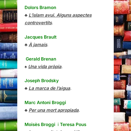
Dolors Bramon
♣
L’islam avui. Alguns aspectes
controvertits
.
Jacques Brault
♣
À jamais
.
Gerald Brenan
♠
Una vida pròpia
.
Joseph Brodsky
♣
La marca de l’aigua
.
Marc Antoni Broggi
♣
Per una mort apropiada
.
Moisès Broggi
i
Teresa Pous