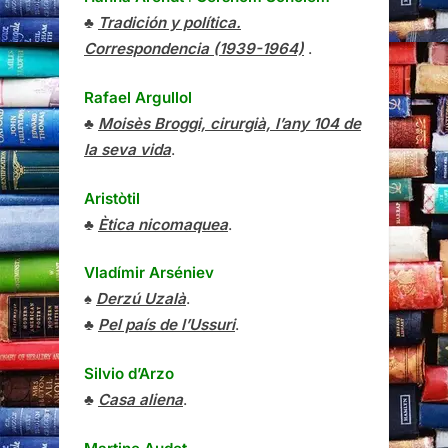
♣
Tradición y política.
Correspondencia (1939-1964)
.
Rafael Argullol
♣
Moisès Broggi, cirurgià, l’any 104 de
la seva vida
.
Aristòtil
♣
Ètica nicomaquea
.
Vladímir Arséniev
♠
Derzú Uzalà
.
♣
Pel país de l’Ussuri
.
Silvio d’Arzo
♣
Casa aliena
.