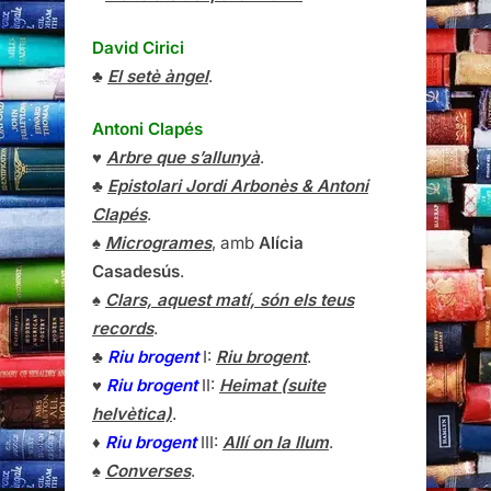
David Cirici
♣
El setè àngel
.
Antoni Clapés
♥
Arbre que s’allunyà
.
♣
Epistolari Jordi Arbonès & Antoni
Clapés
.
♠
Microgrames
, amb
Alícia
Casadesús
.
♠
Clars, aquest matí, són els teus
records
.
♣
Riu brogent
I:
Riu brogent
.
♥
Riu brogent
II:
Heimat (suite
helvètica)
.
♦
Riu brogent
III:
Allí on la llum
.
♠
Converses
.