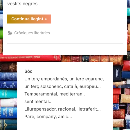
vestits negres…
“La
Continua llegint
»
Nit
de
Santa
Cròniques literàries
Llúcia
2014”
Sóc
Un terç empordanès, un terç egarenc,
un terç solsonenc, català, europeu…
Temperamental, mediterrani,
sentimental…
Lliurepensador, racional, lletraferit…
Pare, company, amic…