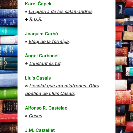
Karel Čapek
♠
La guerra de les salamandres
.
♣
R.U.R
.
Joaquim Carbó
♠
Elogi de la formiga
.
Àngel Carbonell
♣
L’instant és tot
.
Lluís Casals
♣
L’esclat que ara m’ofrenes. Obra
poètica de Lluís Casals
.
Alfonso R. Castelao
♠
Coses
.
J.M. Castellet