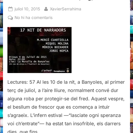
Posted
By
juliol 10, 2015
XavierSerrahima
on
a
No hi ha comentaris
Lectura
al
caliu
de
la
nit
(mig)
fresca
Lectures: 57 Al les 10 de la nit, a Banyoles, al primer
terç de juliol, a l’aire lliure, normalment convé dur
alguna roba per protegir-se del fred. Aquest vespre,
el besllum de frescor que es comença a intuir
s’agraeix. L’infern estival —“lasciate ogni speranza
voi ch’entrate”— ha estat tan insofrible, els darrers
dies, que fins…