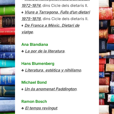
1972-1974
, dins Cicle dels dietaris II.
♠
Viure a Tarragona, Fulls d’un dietari
1975-1976
, dins Cicle dels dietaris II.
♦
De França a Mèxic. Dietari de
viatge
.
Ana Blandiana
♣
La por de la literatura
.
Hans Blumenberg
♣
Literatura, estética y nihilismo
.
Michael Bond
♠
Un ós anomenat Paddington
.
Ramon Bosch
♣
El temps revingut
.