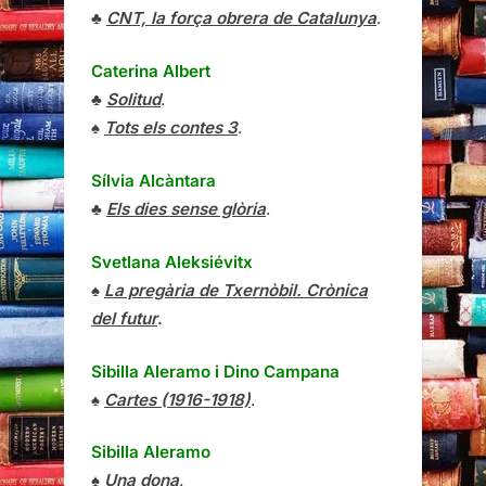
♣
CNT, la força obrera de Catalunya
.
Caterina Albert
♣
Solitud
.
♠
Tots els contes 3
.
Sílvia Alcàntara
♣
Els dies sense glòria
.
Svetlana Aleksiévitx
♠
La pregària de Txernòbil. Crònica
del futur
.
Sibilla Aleramo
i
Dino Campana
♠
Cartes (1916-1918)
.
Sibilla Aleramo
♠
Una dona
.