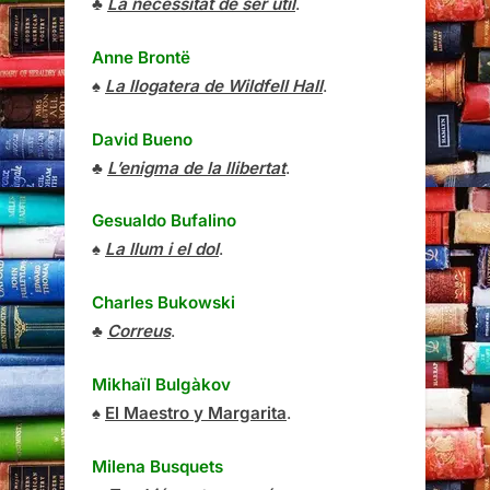
♣
La necessitat de ser útil
.
Anne Brontë
♠
La llogatera de Wildfell Hall
.
David Bueno
♣
L’enigma de la llibertat
.
Gesualdo Bufalino
♠
La llum i el dol
.
Charles Bukowski
♣
Correus
.
Mikhaïl Bulgàkov
♠
El Maestro y Margarita
.
Milena Busquets