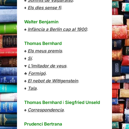
♠
Somnis de Valparaíso
.
♦
Els dies sense fi
.
Walter Benjamin
♠
Infància a Berlín cap al 1900
.
Thomas Bernhard
♠
Els meus premis
.
♦
Sí
.
♥
L’imitador de veus
.
♣
Formigó
.
♠
El nebot de Wittgenstein
.
♦
Tala
.
Thomas Bernhard
i
Siegfried Unseld
♠
Correspondencia
.
Prudenci Bertrana