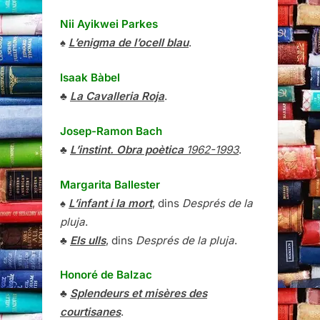
Nii Ayikwei Parkes
♠
L’enigma de l’ocell blau
.
Isaak Bàbel
♣
La Cavalleria Roja
.
Josep-Ramon Bach
♣
L’instint. Obra poètica
1962-1993
.
Margarita Ballester
♠
L’infant i la mort
, dins
Després de la
pluja
.
♣
Els ulls
, dins
Després de la pluja
.
Honoré de Balzac
♣
Splendeurs et misères des
courtisanes
.