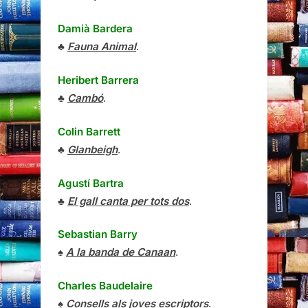
Damià Bardera
♣
Fauna Animal
.
Heribert Barrera
♣
Cambó
.
Colin Barrett
♣
Glanbeigh
.
Agustí Bartra
♣
El gall canta per tots dos
.
Sebastian Barry
♠
A la banda de Canaan
.
Charles Baudelaire
♠
Consells als joves escriptors
.