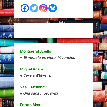
Montserrat Abelló
♣
El miracle és viure. Vivències
.
Miquel Adam
♣
Torero
d’hivern
.
Vasili Aksiónov
♠
Una saga moscovita
.
Ferran Aisa