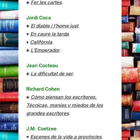
♣
Fer les cartes
.
Jordi Coca
♣
El diable i l’home just
.
♥
En caure la tarda
.
♦
Califòrnia
.
♣
L’Emperador
.
Jean Cocteau
♣
La dificultat de ser
.
Richard Cohen
♣
Cómo piensan los escritores.
Técnicas, manías y miedos de los
grandes escritores
.
J.M. Coetzee
♥
Escenes de la vida a províncies
.