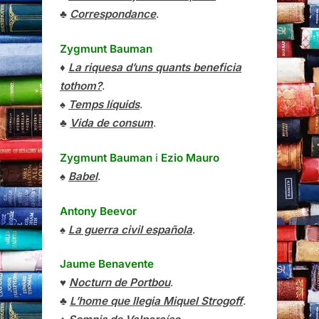
♣
Correspondance
.
Zygmunt Bauman
♦
La riquesa d’uns quants beneficia
tothom?
.
♠
Temps líquids
.
♣
Vida de consum
.
Zygmunt Bauman
i
Ezio Mauro
♠
Babel
.
Antony Beevor
♠
La guerra civil española
.
Jaume Benavente
♥
Nocturn de Portbou
.
♣
L’home que llegia Miquel Strogoff
.