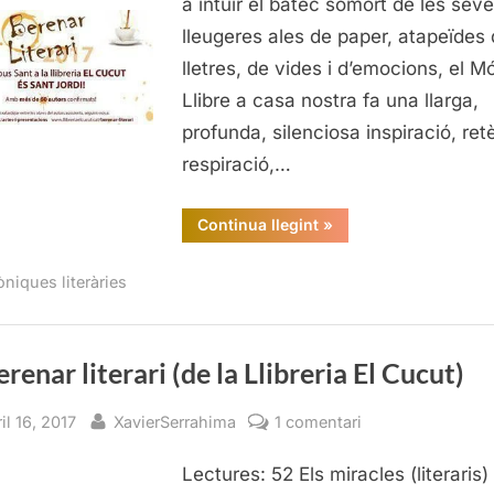
a intuir el batec somort de les sev
Llibreria
lleugeres ales de paper, atapeïdes
El
lletres, de vides i d’emocions, el M
Cucut)
Llibre a casa nostra fa una llarga,
profunda, silenciosa inspiració, retè
respiració,…
“El
Continua llegint
»
Berenar
literari
(de
òniques literàries
la
Llibreria
El
Cucut)”
erenar literari (de la Llibreria El Cucut)
sted
By
a
il 16, 2017
XavierSerrahima
1 comentari
El
Lectures: 52 Els miracles (literaris)
Berenar