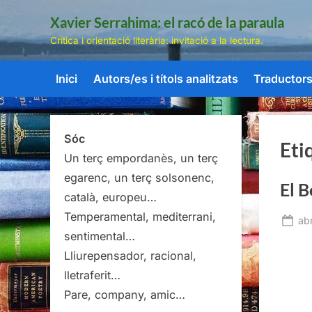
Skip
Xavier Serrahima: el racó de la paraula
to
Crítica i orientació literària: invitació a la lectura.
content
Inici
Autors/es i títols analitzats
Traductors/
Sóc
Eti
Un terç empordanès, un terç
egarenc, un terç solsonenc,
El B
català, europeu…
Temperamental, mediterrani,
Po
abr
sentimental…
on
Lliurepensador, racional,
lletraferit…
Pare, company, amic…