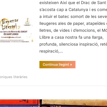
literari
existeixen Així que el Drac de Sant
(de
s’acosta cap a Catalunya i es com
la
a intuir el batec somort de les sev
Llibreria
lleugeres ales de paper, atapeïdes
El
lletres, de vides i d’emocions, el M
Cucut)
Llibre a casa nostra fa una llarga,
profunda, silenciosa inspiració, retè
respiració,…
“El
Continua llegint
»
Berenar
literari
(de
òniques literàries
la
Llibreria
El
Cucut)”