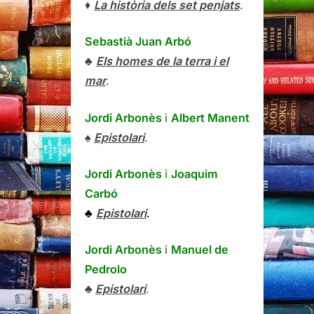
♦
La història dels set penjats
.
Sebastià Juan Arbó
♣
Els homes de la terra i el
mar
.
Jordi Arbonès
i
Albert Manent
♠
Epistolari
.
Jordi Arbonès
i
Joaquim
Carbó
♣
Epistolari
.
Jordi Arbonès
i
Manuel de
Pedrolo
♣
Epistolari
.