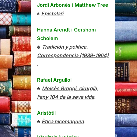
Jordi Arbonès
i
Matthew Tree
♠
Epistolari
,.
Hanna Arendt
i
Gershom
Scholem
♣
Tradición y política.
Correspondencia (1939-1964)
.
Rafael Argullol
♣
Moisès Broggi, cirurgià,
l’any 104 de la seva vida
.
Aristòtil
♣
Ètica nicomaquea
.