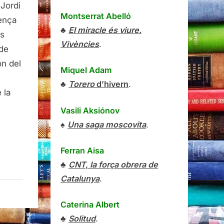
 Jordi
Montserrat Abelló
ença
♣
El miracle és viure.
es
Vivències
.
 de
ón del
Miquel Adam
♣
Torero
d’hivern
.
 la
Vasili Aksiónov
♠
Una saga moscovita
.
Ferran Aisa
♣
CNT, la força obrera de
Catalunya
.
Caterina Albert
♣
Solitud
.