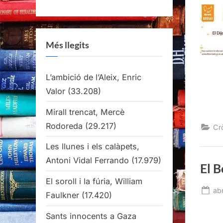
Més llegits
L’ambició de l’Aleix, Enric
Valor
(33.208)
Mirall trencat, Mercè
Rodoreda
(29.217)
Cr
Les llunes i els calàpets,
Antoni Vidal Ferrando
(17.979)
El B
El soroll i la fúria, William
Po
abr
Faulkner
(17.420)
on
Sants innocents a Gaza