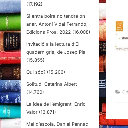
(17.192)
Si entra boira no tendré on
anar, Antoni Vidal Ferrando,
Edicions Proa, 2022
(16.008)
Invitació a la lectura d’El
quadern gris, de Josep Pla
(15.855)
Qui sóc?
(15.206)
Solitud, Caterina Albert
(14.760)
Cr
La idea de l’emigrant, Enric
Valor
(13.871)
Mal d’escola, Daniel Pennac