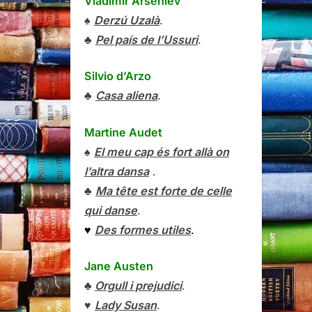
Vladímir Arséniev
♠
Derzú Uzalà
.
♣
Pel país de l’Ussuri
.
Silvio d’Arzo
♣
Casa aliena
.
Martine Audet
♠
El meu cap és fort allà on
l’altra dansa
.
♣
Ma tête est forte de celle
qui danse
.
♥
Des formes utiles
.
Jane Austen
♣
Orgull i prejudici
.
♥
Lady Susan
.