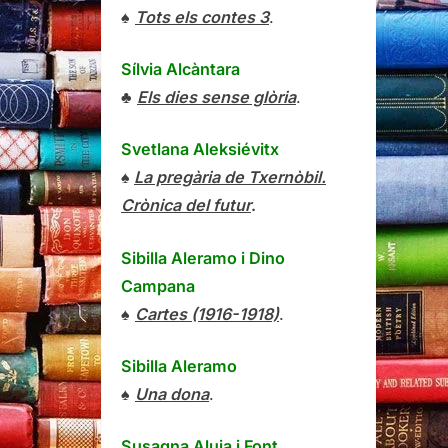
♠
Tots els contes 3
.
Sílvia Alcàntara
♣
Els dies sense glòria
.
Svetlana Aleksiévitx
♠
La pregària de Txernòbil.
Crònica del futur
.
Sibilla Aleramo
i
Dino
Campana
♠
Cartes (1916-1918)
.
Sibilla Aleramo
♠
Una dona
.
Susagna Aluja i Font