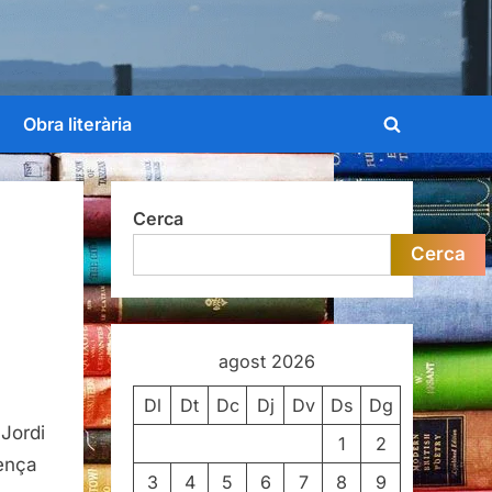
Obra literària
Toggle
search
form
Cerca
Cerca
agost 2026
Dl
Dt
Dc
Dj
Dv
Ds
Dg
 Jordi
1
2
ença
3
4
5
6
7
8
9