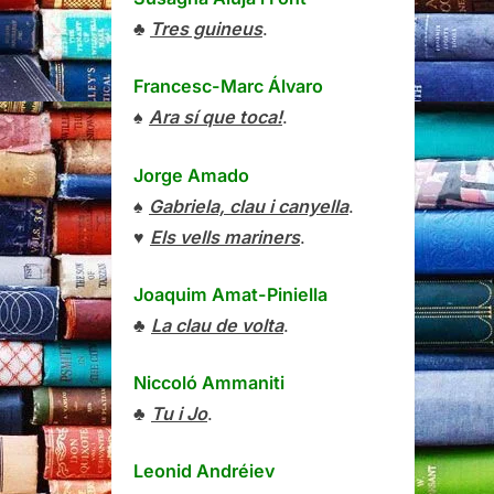
♣
Tres guineus
.
Francesc-Marc Álvaro
♠
Ara sí que toca!
.
Jorge Amado
♠
Gabriela, clau i canyella
.
♥
Els vells mariners
.
Joaquim Amat-Piniella
♣
La clau de volta
.
Niccoló Ammaniti
♣
Tu i Jo
.
Leonid Andréiev