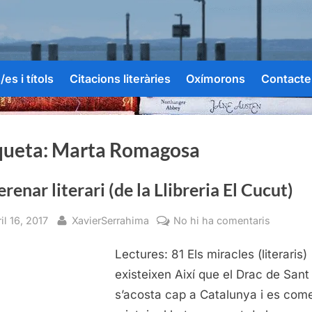
es i títols
Citacions literàries
Oxímorons
Contacte
queta:
Marta Romagosa
erenar literari (de la Llibreria El Cucut)
sted
By
a
il 16, 2017
XavierSerrahima
No hi ha comentaris
El
Lectures: 81 Els miracles (literaris)
Berenar
literari
existeixen Així que el Drac de Sant
(de
s’acosta cap a Catalunya i es com
la