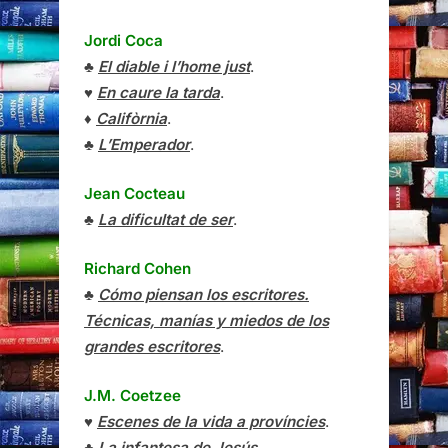
Jordi Coca
♣
El diable i l’home just
.
♥
En caure la tarda
.
♦
Califòrnia
.
♣
L’Emperador
.
Jean Cocteau
♣
La dificultat de ser
.
Richard Cohen
♣
Cómo piensan los escritores.
Técnicas, manías y miedos de los
grandes escritores
.
J.M. Coetzee
♥
Escenes de la vida a províncies
.
♣
La infantesa de Jesús
.