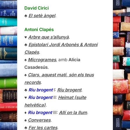
David Cirici
♣
El setè àngel
.
Antoni Clapés
♥
Arbre que s’allunyà
.
♣
Epistolari Jordi Arbonès & Antoni
Clapés
.
♠
Microgrames
, amb
Alícia
Casadesús
.
♠
Clars, aquest matí, són els teus
records
.
♣
Riu brogent
I:
Riu brogent
.
♥
Riu brogent
II:
Heimat (suite
helvètica)
.
♦
Riu brogent
III:
Allí on la llum
.
♠
Converses
.
♣
Fer les cartes
.