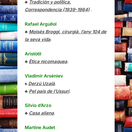
♣
Tradición y política.
Correspondencia (1939-1964)
.
Rafael Argullol
♣
Moisès Broggi, cirurgià, l’any 104 de
la seva vida
.
Aristòtil
♣
Ètica nicomaquea
.
Vladímir Arséniev
♠
Derzú Uzalà
.
♣
Pel país de l’Ussuri
.
Silvio d’Arzo
♣
Casa aliena
.
Martine Audet