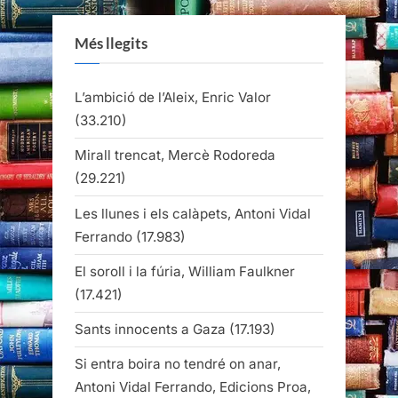
Més llegits
L’ambició de l’Aleix, Enric Valor
(33.210)
Mirall trencat, Mercè Rodoreda
(29.221)
Les llunes i els calàpets, Antoni Vidal
Ferrando
(17.983)
El soroll i la fúria, William Faulkner
(17.421)
Sants innocents a Gaza
(17.193)
Si entra boira no tendré on anar,
Antoni Vidal Ferrando, Edicions Proa,