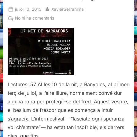
Posted
By
juliol 10, 2015
XavierSerrahima
on
a
No hi ha comentaris
Lectura
al
caliu
de
la
nit
(mig)
fresca
Lectures: 57 Al les 10 de la nit, a Banyoles, al primer
terç de juliol, a l’aire lliure, normalment convé dur
alguna roba per protegir-se del fred. Aquest vespre,
el besllum de frescor que es comença a intuir
s’agraeix. L’infern estival —“lasciate ogni speranza
voi ch’entrate”— ha estat tan insofrible, els darrers
dies, que fins…