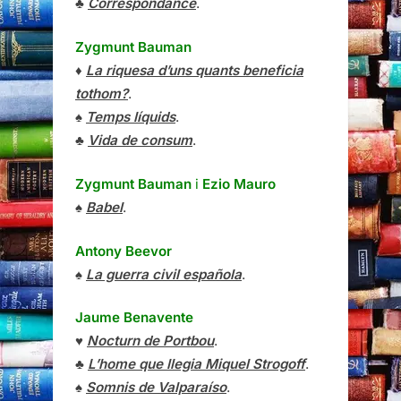
♣
Correspondance
.
Zygmunt Bauman
♦
La riquesa d’uns quants beneficia
tothom?
.
♠
Temps líquids
.
♣
Vida de consum
.
Zygmunt Bauman
i
Ezio Mauro
♠
Babel
.
Antony Beevor
♠
La guerra civil española
.
Jaume Benavente
♥
Nocturn de Portbou
.
♣
L’home que llegia Miquel Strogoff
.
♠
Somnis de Valparaíso
.