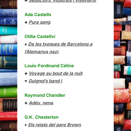
♣
Seductors, il·lustrats i visionaris
.
Ada Castells
♣
Pura sang
.
Otília Castellví
♠
De les txeques de Barcelona a
l’Alemanya nazi
.
Louis-Ferdinand Céline
♣
Voyage au bout de la nuit
.
♥
Guignol’s band I
.
Raymond Chandler
♣
Adéu, nena
.
G.K. Chesterton
♦
Els relats del pare Brown
.