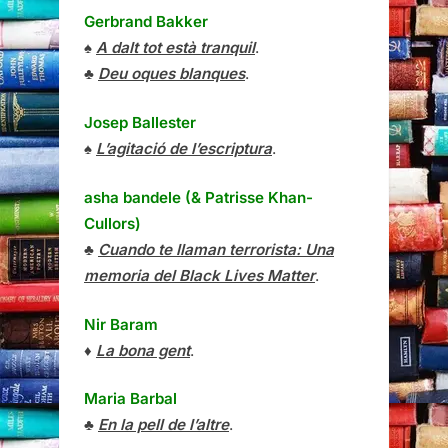
Gerbrand Bakker
♠
A dalt tot està tranquil
.
♣
Deu oques blanques
.
Josep Ballester
♠
L’agitació de l’escriptura
.
asha bandele (& Patrisse Khan-
Cullors)
♣
Cuando te llaman terrorista: Una
memoria del Black Lives Matter
.
Nir Baram
♦
La bona gent
.
Maria Barbal
♣
En la pell de l’altre
.