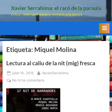
Skip
Xavier Serrahima: el racó de la paraula
to
Crítica i orientació literària: invitació a la lectura.
content
Etiqueta:
Miquel Molina
Lectura al caliu de la nit (mig) fresca
Posted
By
juliol 10, 2015
XavierSerrahima
on
a
No hi ha comentaris
Lectura
al
caliu
de
la