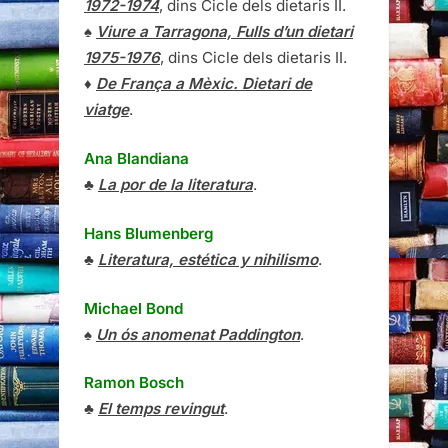
1972-1974
, dins Cicle dels dietaris II.
♠
Viure a Tarragona, Fulls d’un dietari
1975-1976
, dins Cicle dels dietaris II.
♦
De França a Mèxic. Dietari de
viatge
.
Ana Blandiana
♣
La por de la literatura
.
Hans Blumenberg
♣
Literatura, estética y nihilismo
.
Michael Bond
♠
Un ós anomenat Paddington
.
Ramon Bosch
♣
El temps revingut
.