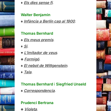
♦
Els dies sense fi
.
Walter Benjamin
♠
Infància a Berlín cap al 1900
.
Thomas Bernhard
♠
Els meus premis
.
♦
Sí
.
♥
L’imitador de veus
.
♣
Formigó
.
♠
El nebot de Wittgenstein
.
♦
Tala
.
Thomas Bernhard
i
Siegfried Unseld
♠
Correspondencia
.
Prudenci Bertrana
♣
Violeta
.