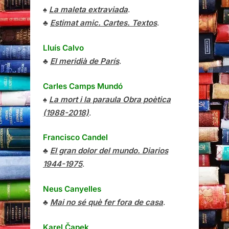
♠
La maleta extraviada
.
♣
Estimat amic. Cartes. Textos
.
Lluís Calvo
♣
El meridià de París
.
Carles Camps Mundó
♠
La mort i la paraula Obra poètica
(1988-2018)
.
Francisco Candel
♣
El gran dolor del mundo. Diarios
1944-1975
.
Neus Canyelles
♣
Mai no sé què fer fora de casa
.
Karel Čapek