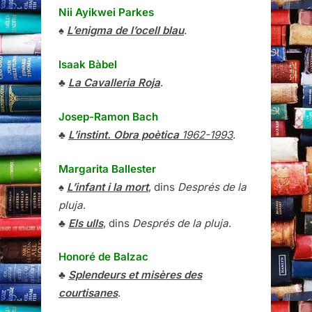
Nii Ayikwei Parkes
♠
L’enigma de l’ocell blau
.
Isaak Bàbel
♣
La Cavalleria Roja
.
Josep-Ramon Bach
♣
L’instint. Obra poètica
1962-1993
.
Margarita Ballester
♠
L’infant i la mort
, dins
Després de la
pluja
.
♣
Els ulls
, dins
Després de la pluja
.
Honoré de Balzac
♣
Splendeurs et misères des
courtisanes
.