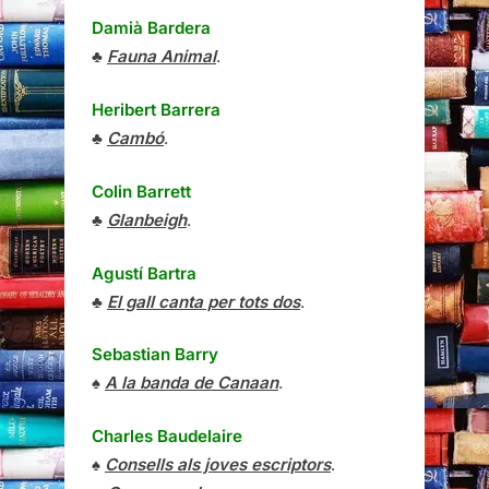
Damià Bardera
♣
Fauna Animal
.
Heribert Barrera
♣
Cambó
.
Colin Barrett
♣
Glanbeigh
.
Agustí Bartra
♣
El gall canta per tots dos
.
Sebastian Barry
♠
A la banda de Canaan
.
Charles Baudelaire
♠
Consells als joves escriptors
.