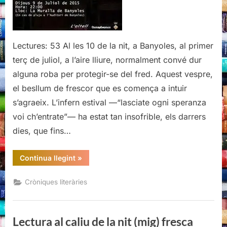
nit
(mig)
fresca
Lectures: 53 Al les 10 de la nit, a Banyoles, al primer
terç de juliol, a l’aire lliure, normalment convé dur
alguna roba per protegir-se del fred. Aquest vespre,
el besllum de frescor que es comença a intuir
s’agraeix. L’infern estival —“lasciate ogni speranza
voi ch’entrate”— ha estat tan insofrible, els darrers
dies, que fins…
“Lectura
Continua llegint
»
al
caliu
de
Cròniques literàries
la
nit
(mig)
fresca”
Lectura al caliu de la nit (mig) fresca