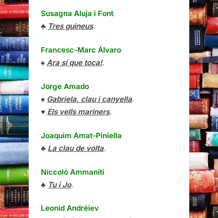
Susagna Aluja i Font
♣
Tres guineus
.
Francesc-Marc Álvaro
♠
Ara sí que toca!
.
Jorge Amado
♠
Gabriela, clau i canyella
.
♥
Els vells mariners
.
Joaquim Amat-Piniella
♣
La clau de volta
.
Niccoló Ammaniti
♣
Tu i Jo
.
Leonid Andréiev