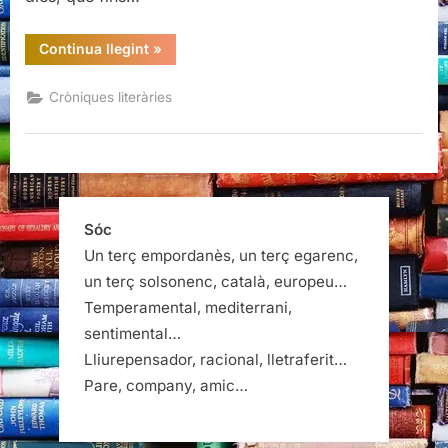
“Lectura
Continua llegint
»
al
caliu
de
Cròniques literàries
la
nit
(mig)
fresca”
Sóc
Un terç empordanès, un terç egarenc,
un terç solsonenc, català, europeu…
Temperamental, mediterrani,
sentimental…
Lliurepensador, racional, lletraferit…
Pare, company, amic…