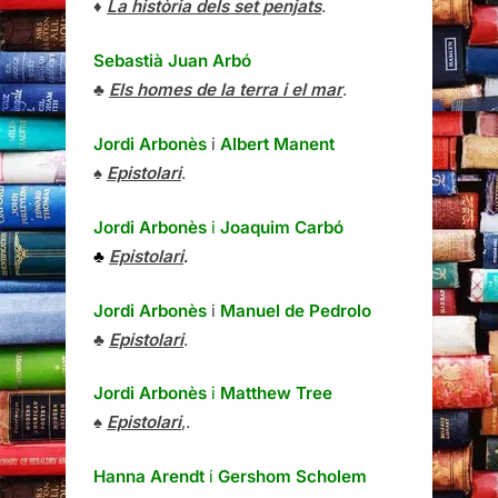
♦
La història dels set penjats
.
Sebastià Juan Arbó
♣
Els homes de la terra i el mar
.
Jordi Arbonès
i
Albert Manent
♠
Epistolari
.
Jordi Arbonès
i
Joaquim Carbó
♣
Epistolari
.
Jordi Arbonès
i
Manuel de Pedrolo
♣
Epistolari
.
Jordi Arbonès
i
Matthew Tree
♠
Epistolari
,.
Hanna Arendt
i
Gershom Scholem