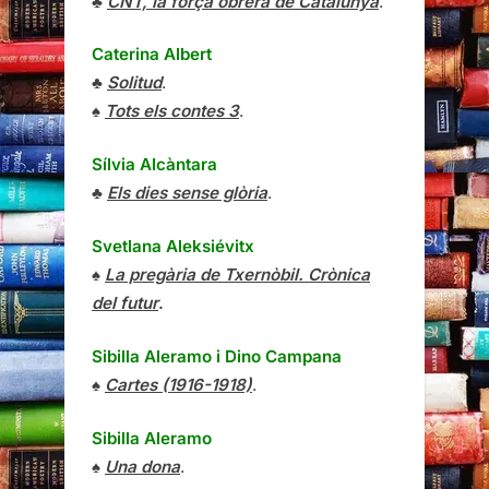
♣
CNT, la força obrera de Catalunya
.
Caterina Albert
♣
Solitud
.
♠
Tots els contes 3
.
Sílvia Alcàntara
♣
Els dies sense glòria
.
Svetlana Aleksiévitx
♠
La pregària de Txernòbil. Crònica
del futur
.
Sibilla Aleramo
i
Dino Campana
♠
Cartes (1916-1918)
.
Sibilla Aleramo
♠
Una dona
.