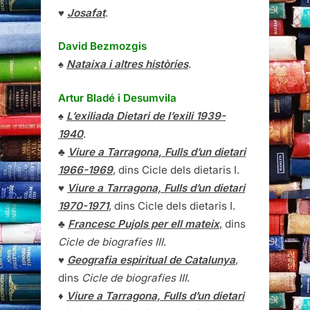
♥
Josafat
.
David Bezmozgis
♠
Nataixa i altres històries
.
Artur Bladé i Desumvila
♠
L’exiliada Dietari de l’exili 1939-
1940
.
♣
Viure a Tarragona, Fulls d’un dietari
1966-1969
, dins Cicle dels dietaris I.
♥
Viure a Tarragona, Fulls d’un dietari
1970-1971
, dins Cicle dels dietaris I.
♣
Francesc Pujols per ell mateix
, dins
Cicle de biografies III
.
♥
Geografia espiritual de Catalunya
,
dins
Cicle de biografies III
.
♦
Viure a Tarragona, Fulls d’un dietari