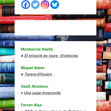
Montserrat Abelló
♣
El miracle és viure. Vivències
.
Miquel Adam
♣
Torero
d’hivern
.
Vasili Aksiónov
♠
Una saga moscovita
.
Ferran Aisa