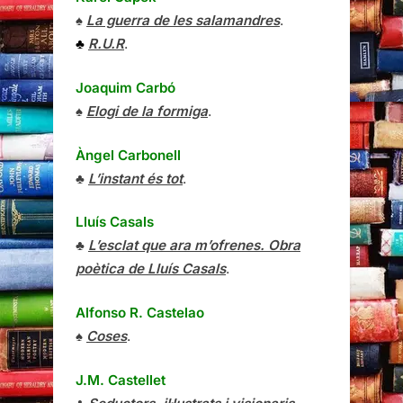
♠
La guerra de les salamandres
.
♣
R.U.R
.
Joaquim Carbó
♠
Elogi de la formiga
.
Àngel Carbonell
♣
L’instant és tot
.
Lluís Casals
♣
L’esclat que ara m’ofrenes. Obra
poètica de Lluís Casals
.
Alfonso R. Castelao
♠
Coses
.
J.M. Castellet