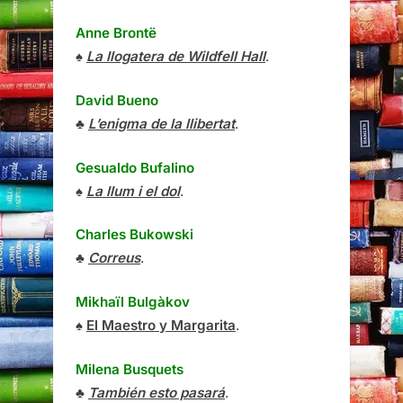
Anne Brontë
♠
La llogatera de Wildfell Hall
.
David Bueno
♣
L’enigma de la llibertat
.
Gesualdo Bufalino
♠
La llum i el dol
.
Charles Bukowski
♣
Correus
.
Mikhaïl Bulgàkov
♠
El Maestro y Margarita
.
Milena Busquets
♣
También esto pasará
.