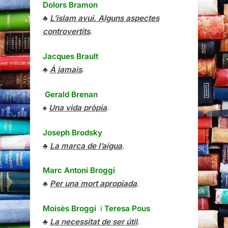
Dolors Bramon
♣
L’islam avui. Alguns aspectes
controvertits
.
Jacques Brault
♣
À jamais
.
Gerald Brenan
♠
Una vida pròpia
.
Joseph Brodsky
♣
La marca de l’aigua
.
Marc Antoni Broggi
♣
Per una mort apropiada
.
Moisès Broggi
i
Teresa Pous
♣
La necessitat de ser útil
.