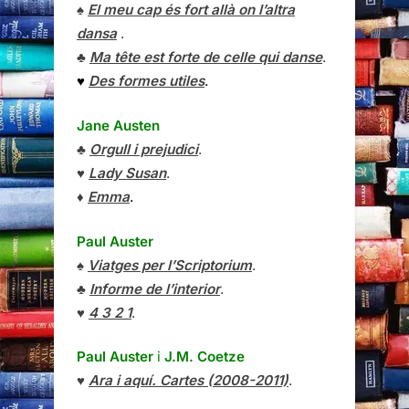
♠
El meu cap és fort allà on l’altra
dansa
.
♣
Ma tête est forte de celle qui danse
.
♥
Des formes utiles
.
Jane Austen
♣
Orgull i prejudici
.
♥
Lady Susan
.
♦
Emma
.
Paul Auster
♠
Viatges per l’Scriptorium
.
♣
Informe de l’interior
.
♥
4 3 2 1
.
Paul Auster
i
J.M. Coetze
♥
Ara i aquí. Cartes (2008-2011)
.