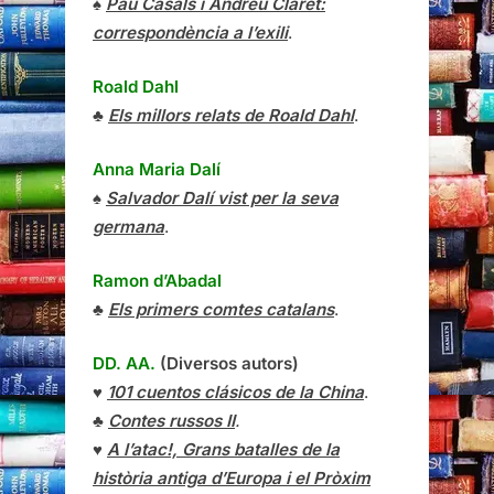
♠
Pau Casals i Andreu Claret:
correspondència a l’exili
.
Roald Dahl
♣
Els millors relats de Roald Dahl
.
Anna Maria Dalí
♠
Salvador Dalí vist per la seva
germana
.
Ramon d’Abadal
♣
Els primers comtes catalans
.
DD. AA.
(Diversos autors)
♥
101 cuentos clásicos de la China
.
♣
Contes russos II
.
♥
A l’atac!, Grans batalles de la
història antiga d’Europa i el Pròxim