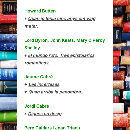
Howard Butten
♠
Quan jo tenia cinc anys em vaig
matar
.
Lord Byron, John Keats, Mary
&
Percy
Shelle
y
♠
El mundo roto. Tres epistolarios
románticos
.
Jaume Cabré
♣
Les incerteses
.
♥
Quan arriba la penombra
.
Jordi Cabré
♠
Digues un desig
.
Pere Calders
i
Joan Triadú