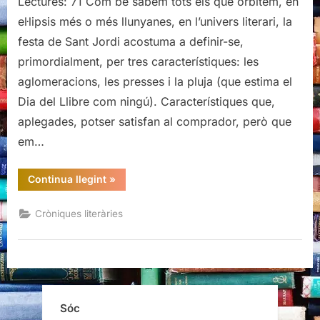
Lectures: 71 Com bé sabem tots els que orbitem, en
El
el·lipsis més o més llunyanes, en l’univers literari, la
Cucut
festa de Sant Jordi acostuma a definir-se,
primordialment, per tres característiques: les
aglomeracions, les presses i la pluja (que estima el
Dia del Llibre com ningú). Característiques que,
aplegades, potser satisfan al comprador, però que
em…
“Sant
Continua llegint
»
Jordi
a
ritme
Cròniques literàries
de
vals:
6è
berenar
literari
de
la
Llibreria
El
Sóc
Cucut”