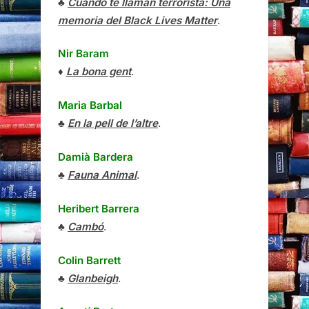
♣
Cuando te llaman terrorista: Una
memoria del Black Lives Matter
.
Nir Baram
♦
La bona gent
.
Maria Barbal
♣
En la pell de l’altre
.
Damià Bardera
♣
Fauna Animal
.
Heribert Barrera
♣
Cambó
.
Colin Barrett
♣
Glanbeigh
.