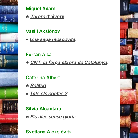
Miquel Adam
♣
Torero
d’hivern
.
Vasili Aksiónov
♠
Una saga moscovita
.
Ferran Aisa
♣
CNT, la força obrera de Catalunya
.
Caterina Albert
♣
Solitud
.
♠
Tots els contes 3
.
Sílvia Alcàntara
♣
Els dies sense glòria
.
Svetlana Aleksiévitx