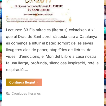
la
Llibreria
El
Cucut)
Lectures: 83 Els miracles (literaris) existeixen Així
que el Drac de Sant Jordi s’acosta cap a Catalunya i
es comença a intuir el batec somort de les seves
lleugeres ales de paper, atapeïdes de lletres, de
vides i d’emocions, el Món del Llibre a casa nostra
fa una llarga, profunda, silenciosa inspiració, retè la
respiració,…
“El
Continua llegint
»
Berenar
literari
(de
Cròniques literàries
la
Llibreria
El
Cucut)”