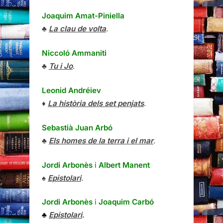
Joaquim Amat-Piniella
♣
La clau de volta
.
Niccoló Ammaniti
♣
Tu i Jo
.
Leonid Andréiev
♦
La història dels set penjats
.
Sebastià Juan Arbó
♣
Els homes de la terra i el mar
.
Jordi Arbonès
i
Albert Manent
♠
Epistolari
.
Jordi Arbonès
i
Joaquim Carbó
♣
Epistolari
.