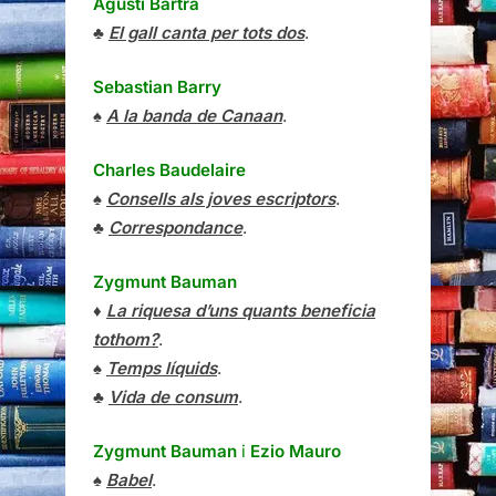
Agustí Bartra
♣
El gall canta per tots dos
.
Sebastian Barry
♠
A la banda de Canaan
.
Charles Baudelaire
♠
Consells als joves escriptors
.
♣
Correspondance
.
Zygmunt Bauman
♦
La riquesa d’uns quants beneficia
tothom?
.
♠
Temps líquids
.
♣
Vida de consum
.
Zygmunt Bauman
i
Ezio Mauro
♠
Babel
.