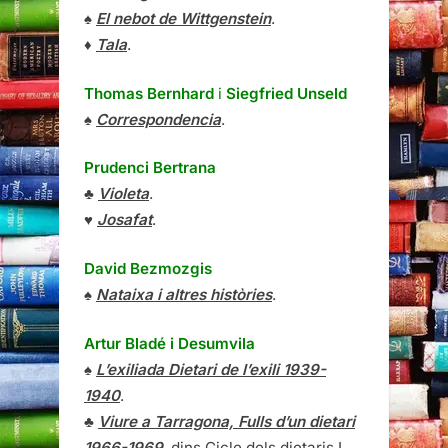
♠
El nebot de Wittgenstein
.
♦
Tala
.
Thomas Bernhard
i
Siegfried Unseld
♠
Correspondencia
.
Prudenci Bertrana
♣
Violeta
.
♥
Josafat
.
David Bezmozgis
♠
Nataixa i altres històries
.
Artur Bladé i Desumvila
♠
L’exiliada Dietari de l’exili 1939-
1940
.
♣
Viure a Tarragona, Fulls d’un dietari
1966-1969
, dins Cicle dels dietaris I.