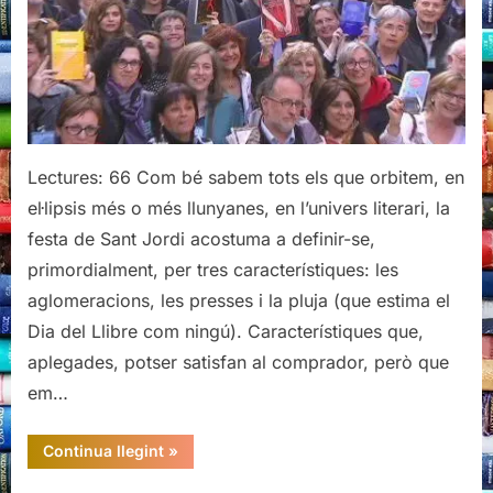
vals:
6è
berenar
literari
de
la
Llibreria
Lectures: 66 Com bé sabem tots els que orbitem, en
El
el·lipsis més o més llunyanes, en l’univers literari, la
Cucut
festa de Sant Jordi acostuma a definir-se,
primordialment, per tres característiques: les
aglomeracions, les presses i la pluja (que estima el
Dia del Llibre com ningú). Característiques que,
aplegades, potser satisfan al comprador, però que
em…
“Sant
Continua llegint
»
Jordi
a