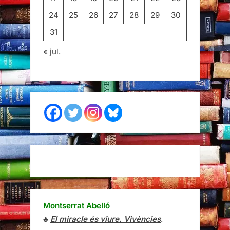
24
25
26
27
28
29
30
31
« jul.
Montserrat Abelló
♣
El miracle és viure. Vivències
.