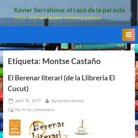
Skip
Xavier Serrahima: el racó de la paraula
to
Crítica i orientació literària: invitació a la lectura.
content
Etiqueta:
Montse Castaño
El Berenar literari (de la Llibreria El
Cucut)
Posted
By
abril 16, 2017
XavierSerrahima
on
a
No hi ha comentaris
El
Berenar
literari
(de