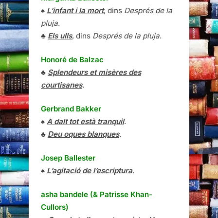
♠
L’infant i la mort
, dins
Després de la
pluja
.
♣
Els ulls
, dins
Després de la pluja
.
Honoré de Balzac
♣
Splendeurs et misères des
courtisanes
.
Gerbrand Bakker
♠
A dalt tot està tranquil
.
♣
Deu oques blanques
.
Josep Ballester
♠
L’agitació de l’escriptura
.
asha bandele (& Patrisse Khan-
Cullors)