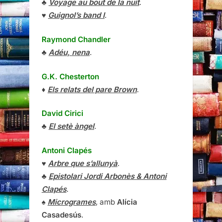
♣
Voyage au bout de la nuit
.
♥
Guignol’s band I
.
Raymond Chandler
♣
Adéu, nena
.
G.K. Chesterton
♦
Els relats del pare Brown
.
David Cirici
♣
El setè àngel
.
Antoni Clapés
♥
Arbre que s’allunyà
.
♣
Epistolari Jordi Arbonès & Antoni
Clapés
.
♠
Microgrames
, amb
Alícia
Casadesús
.