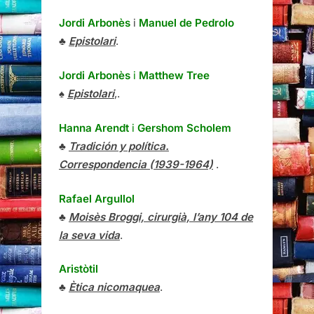
Jordi Arbonès
i
Manuel de Pedrolo
♣
Epistolari
.
Jordi Arbonès
i
Matthew Tree
♠
Epistolari
,.
Hanna Arendt
i
Gershom Scholem
♣
Tradición y política.
Correspondencia (1939-1964)
.
Rafael Argullol
♣
Moisès Broggi, cirurgià, l’any 104 de
la seva vida
.
Aristòtil
♣
Ètica nicomaquea
.