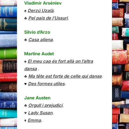
Vladímir Arséniev
♠
Derzú Uzalà
.
♣
Pel país de l’Ussuri
.
Silvio d’Arzo
♣
Casa aliena
.
Martine Audet
♠
El meu cap és fort allà on l’altra
dansa
.
♣
Ma tête est forte de celle qui danse
.
♥
Des formes utiles
.
Jane Austen
♣
Orgull i prejudici
.
♥
Lady Susan
.
♦
Emma
.