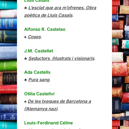
Lluís Casals
♣
L’esclat que ara m’ofrenes. Obra
poètica de Lluís Casals
.
Alfonso R. Castelao
♠
Coses
.
J.M. Castellet
♣
Seductors, il·lustrats i visionaris
.
Ada Castells
♣
Pura sang
.
Otília Castellví
♠
De les txeques de Barcelona a
l’Alemanya nazi
.
Louis-Ferdinand Céline