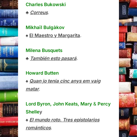
Charles Bukowski
♣
Correus
.
Mikhaïl Bulgàkov
♠
El Maestro y Margarita
.
Milena Busquets
♣
También esto pasará
.
Howard Butten
♠
Quan jo tenia cinc anys em vaig
matar
.
Lord Byron, John Keats, Mary
&
Percy
Shelle
y
♠
El mundo roto. Tres epistolarios
románticos
.