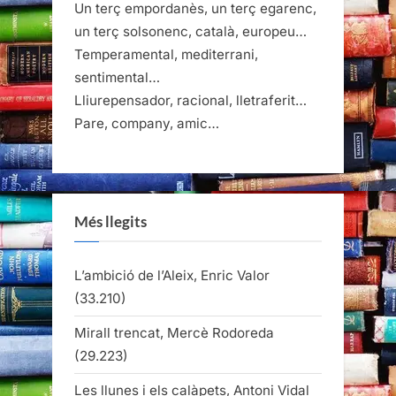
Un terç empordanès, un terç egarenc,
un terç solsonenc, català, europeu…
Temperamental, mediterrani,
sentimental…
Lliurepensador, racional, lletraferit…
Pare, company, amic…
Més llegits
L’ambició de l’Aleix, Enric Valor
(33.210)
Mirall trencat, Mercè Rodoreda
(29.223)
Les llunes i els calàpets, Antoni Vidal