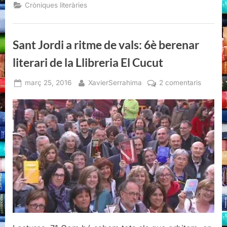
ritme
Cròniques literàries
de
vals:
6è
berenar
literari
Sant Jordi a ritme de vals: 6è berenar
de
la
Llibreria
literari de la Llibreria El Cucut
El
Cucut”
Posted
By
a
març 25, 2016
XavierSerrahima
2 comentaris
on
Sant
Jordi
a
ritme
de
vals:
6è
berenar
literari
de
la
Llibreria