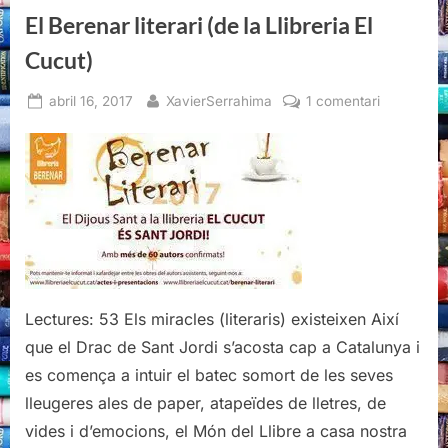
El Berenar literari (de la Llibreria El
Cucut)
Posted
By
a
abril 16, 2017
XavierSerrahima
1 comentari
on
El
Berenar
literari
(de
la
Llibreria
El
Cucut)
Lectures: 53 Els miracles (literaris) existeixen Així
que el Drac de Sant Jordi s’acosta cap a Catalunya i
es comença a intuir el batec somort de les seves
lleugeres ales de paper, atapeïdes de lletres, de
vides i d’emocions, el Món del Llibre a casa nostra