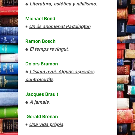
♣
Literatura, estética y nihilismo
.
Michael Bond
♠
Un ós anomenat Paddington
.
Ramon Bosch
♣
El temps revingut
.
Dolors Bramon
♣
L’islam avui. Alguns aspectes
controvertits
.
Jacques Brault
♣
À jamais
.
Gerald Brenan
♠
Una vida pròpia
.