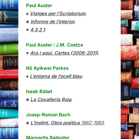
Paul Auster
♠
Viatges per l’Scriptorium
.
♣
Informe de l’interior
.
♥
4 3 2 1
.
Paul Auster
i
J.M. Coetze
♥
Ara i aquí. Cartes (2008-2011)
.
Nii Ayikwei Parkes
♠
L’enigma de l’ocell blau
.
Isaak Bàbel
♣
La Cavalleria Roja
.
Josep-Ramon Bach
♣
L’instint. Obra poètica
1962-1993
.
Margarita Ballester