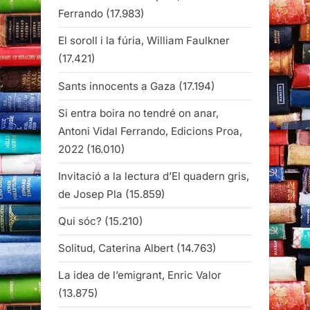
Ferrando
(17.983)
El soroll i la fúria, William Faulkner
(17.421)
Sants innocents a Gaza
(17.194)
Si entra boira no tendré on anar,
Antoni Vidal Ferrando, Edicions Proa,
2022
(16.010)
Invitació a la lectura d’El quadern gris,
de Josep Pla
(15.859)
Qui sóc?
(15.210)
Solitud, Caterina Albert
(14.763)
La idea de l’emigrant, Enric Valor
(13.875)