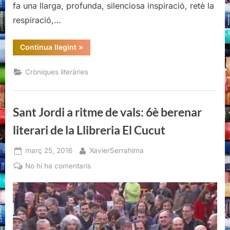
fa una llarga, profunda, silenciosa inspiració, retè la
respiració,…
“El
Continua llegint
»
Berenar
literari
(de
Cròniques literàries
la
Llibreria
El
Cucut)”
Sant Jordi a ritme de vals: 6è berenar
literari de la Llibreria El Cucut
Posted
By
març 25, 2016
XavierSerrahima
on
a
No hi ha comentaris
Sant
Jordi
a
ritme
de