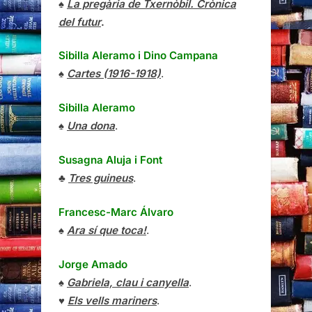
♠
La pregària de Txernòbil. Crònica
del futur
.
Sibilla Aleramo
i
Dino Campana
♠
Cartes (1916-1918)
.
Sibilla Aleramo
♠
Una dona
.
Susagna Aluja i Font
♣
Tres guineus
.
Francesc-Marc Álvaro
♠
Ara sí que toca!
.
Jorge Amado
♠
Gabriela, clau i canyella
.
♥
Els vells mariners
.