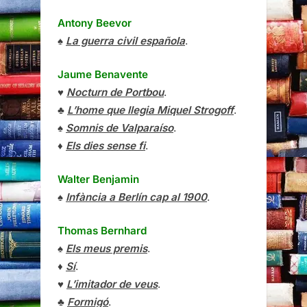
Antony Beevor
♠
La guerra civil española
.
Jaume Benavente
♥
Nocturn de Portbou
.
♣
L’home que llegia Miquel Strogoff
.
♠
Somnis de Valparaíso
.
♦
Els dies sense fi
.
Walter Benjamin
♠
Infància a Berlín cap al 1900
.
Thomas Bernhard
♠
Els meus premis
.
♦
Sí
.
♥
L’imitador de veus
.
♣
Formigó
.