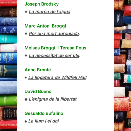
Joseph Brodsky
♣
La marca de l’aigua
.
Marc Antoni Broggi
♣
Per una mort apropiada
.
Moisès Broggi
i
Teresa Pous
♣
La necessitat de ser útil
.
Anne Brontë
♠
La llogatera de Wildfell Hall
.
David Bueno
♣
L’enigma de la llibertat
.
Gesualdo Bufalino
♠
La llum i el dol
.