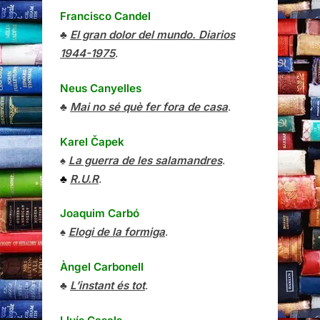
Francisco Candel
♣
El gran dolor del mundo. Diarios
1944-1975
.
Neus Canyelles
♣
Mai no sé què fer fora de casa
.
Karel Čapek
♠
La guerra de les salamandres
.
♣
R.U.R
.
Joaquim Carbó
♠
Elogi de la formiga
.
Àngel Carbonell
♣
L’instant és tot
.