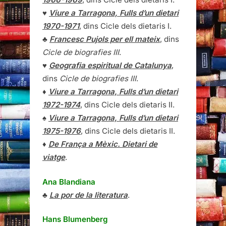
♥
Viure a Tarragona, Fulls d’un dietari
1970-1971
, dins Cicle dels dietaris I.
♣
Francesc Pujols per ell mateix
, dins
Cicle de biografies III
.
♥
Geografia espiritual de Catalunya
,
dins
Cicle de biografies III
.
♦
Viure a Tarragona, Fulls d’un dietari
1972-1974
, dins Cicle dels dietaris II.
♠
Viure a Tarragona, Fulls d’un dietari
1975-1976
, dins Cicle dels dietaris II.
♦
De França a Mèxic. Dietari de
viatge
.
Ana Blandiana
♣
La por de la literatura
.
Hans Blumenberg