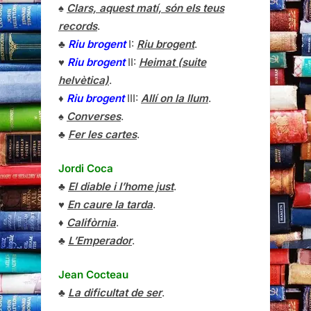
♠
Clars, aquest matí, són els teus
records
.
♣
Riu brogent
I:
Riu brogent
.
♥
Riu brogent
II:
Heimat (suite
helvètica)
.
♦
Riu brogent
III:
Allí on la llum
.
♠
Converses
.
♣
Fer les cartes
.
Jordi Coca
♣
El diable i l’home just
.
♥
En caure la tarda
.
♦
Califòrnia
.
♣
L’Emperador
.
Jean Cocteau
♣
La dificultat de ser
.