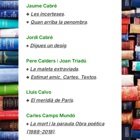
Jaume Cabré
♣
Les incerteses
.
♥
Quan arriba la penombra
.
Jordi Cabré
♠
Digues un desig
.
Pere Calders
i
Joan Triadú
♠
La maleta extraviada
.
♣
Estimat amic. Cartes. Textos
.
Lluís Calvo
♣
El meridià de París
.
Carles Camps Mundó
♠
La mort i la paraula Obra poètica
(1988-2018)
.