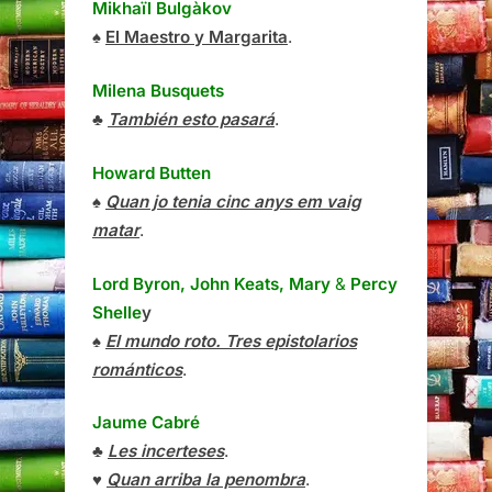
Mikhaïl Bulgàkov
♠
El Maestro y Margarita
.
Milena Busquets
♣
También esto pasará
.
Howard Butten
♠
Quan jo tenia cinc anys em vaig
matar
.
Lord Byron, John Keats, Mary
&
Percy
Shelle
y
♠
El mundo roto. Tres epistolarios
románticos
.
Jaume Cabré
♣
Les incerteses
.
♥
Quan arriba la penombra
.