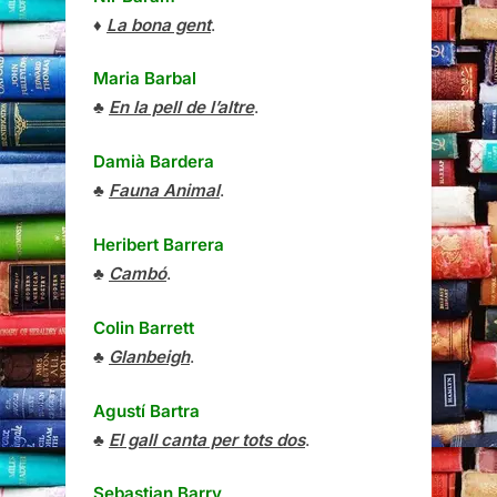
♦
La bona gent
.
Maria Barbal
♣
En la pell de l’altre
.
Damià Bardera
♣
Fauna Animal
.
Heribert Barrera
♣
Cambó
.
Colin Barrett
♣
Glanbeigh
.
Agustí Bartra
♣
El gall canta per tots dos
.
Sebastian Barry