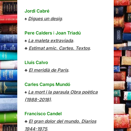
Jordi Cabré
♠
Digues un desig
.
Pere Calders
i
Joan Triadú
♠
La maleta extraviada
.
♣
Estimat amic. Cartes. Textos
.
Lluís Calvo
♣
El meridià de París
.
Carles Camps Mundó
♠
La mort i la paraula Obra poètica
(1988-2018)
.
Francisco Candel
♣
El gran dolor del mundo. Diarios
1944-1975
.