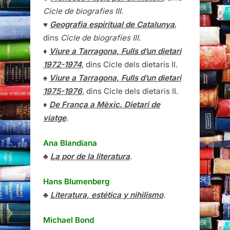
Cicle de biografies III
.
♥
Geografia espiritual de Catalunya
,
dins
Cicle de biografies III
.
♦
Viure a Tarragona, Fulls d’un dietari
1972-1974
, dins Cicle dels dietaris II.
♠
Viure a Tarragona, Fulls d’un dietari
1975-1976
, dins Cicle dels dietaris II.
♦
De França a Mèxic. Dietari de
viatge
.
Ana Blandiana
♣
La por de la literatura
.
Hans Blumenberg
♣
Literatura, estética y nihilismo
.
Michael Bond