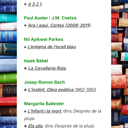
♥
4 3 2 1
.
Paul Auster
i
J.M. Coetze
♥
Ara i aquí. Cartes (2008-2011)
.
Nii Ayikwei Parkes
♠
L’enigma de l’ocell blau
.
Isaak Bàbel
♣
La Cavalleria Roja
.
Josep-Ramon Bach
♣
L’instint. Obra poètica
1962-1993
.
Margarita Ballester
♠
L’infant i la mort
, dins
Després de la
pluja
.
♣
Els ulls
, dins
Després de la pluja
.