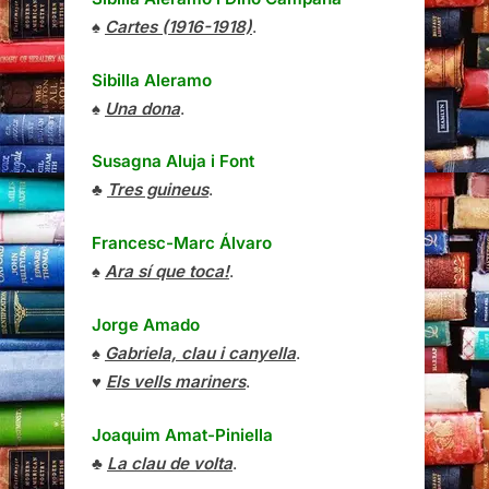
♠
Cartes (1916-1918)
.
Sibilla Aleramo
♠
Una dona
.
Susagna Aluja i Font
♣
Tres guineus
.
Francesc-Marc Álvaro
♠
Ara sí que toca!
.
Jorge Amado
♠
Gabriela, clau i canyella
.
♥
Els vells mariners
.
Joaquim Amat-Piniella
♣
La clau de volta
.