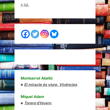
« jul.
Montserrat Abelló
♣
El miracle és viure. Vivències
.
Miquel Adam
♣
Torero
d’hivern
.