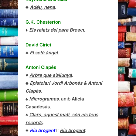
♣
Adéu, nena
.
G.K. Chesterton
♦
Els relats del pare Brown
.
David Cirici
♣
El setè àngel
.
Antoni Clapés
♥
Arbre que s’allunyà
.
♣
Epistolari Jordi Arbonès & Antoni
Clapés
.
♠
Microgrames
, amb
Alícia
Casadesús
.
♠
Clars, aquest matí, són els teus
records
.
♣
Riu brogent
I:
Riu brogent
.