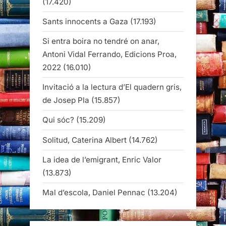
(17.420)
Sants innocents a Gaza
(17.193)
Si entra boira no tendré on anar,
Antoni Vidal Ferrando, Edicions Proa,
2022
(16.010)
Invitació a la lectura d’El quadern gris,
de Josep Pla
(15.857)
Qui sóc?
(15.209)
Solitud, Caterina Albert
(14.762)
La idea de l’emigrant, Enric Valor
(13.873)
Mal d’escola, Daniel Pennac
(13.204)