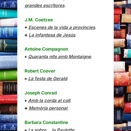
grandes escritores
.
J.M. Coetzee
♥
Escenes de la vida a províncies
.
♣
La infantesa de Jesús
.
Antoine Compagnon
♦
Quaranta nits amb Montaigne
.
Robert Coover
♠
La festa de Gerald
.
Joseph Conrad
♦
Amb la corda al coll
.
♣
Memòria personal
.
Barbara Constantine
♠
I a sobre… la Paulette
.