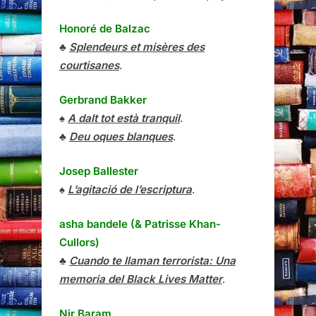
Honoré de Balzac
♣
Splendeurs et misères des
courtisanes
.
Gerbrand Bakker
♠
A dalt tot està tranquil
.
♣
Deu oques blanques
.
Josep Ballester
♠
L’agitació de l’escriptura
.
asha bandele (& Patrisse Khan-
Cullors)
♣
Cuando te llaman terrorista: Una
memoria del Black Lives Matter
.
Nir Baram