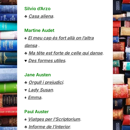
Silvio d’Arzo
♣
Casa aliena
.
Martine Audet
♠
El meu cap és fort allà on l’altra
dansa
.
♣
Ma tête est forte de celle qui danse
.
♥
Des formes utiles
.
Jane Austen
♣
Orgull i prejudici
.
♥
Lady Susan
.
♦
Emma
.
Paul Auster
♠
Viatges per l’Scriptorium
.
♣
Informe de l’interior
.