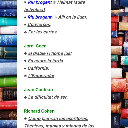
♥
Riu brogent
II:
Heimat (suite
helvètica)
.
♦
Riu brogent
III:
Allí on la llum
.
♠
Converses
.
♣
Fer les cartes
.
Jordi Coca
♣
El diable i l’home just
.
♥
En caure la tarda
.
♦
Califòrnia
.
♣
L’Emperador
.
Jean Cocteau
♣
La dificultat de ser
.
Richard Cohen
♣
Cómo piensan los escritores.
Técnicas, manías y miedos de los