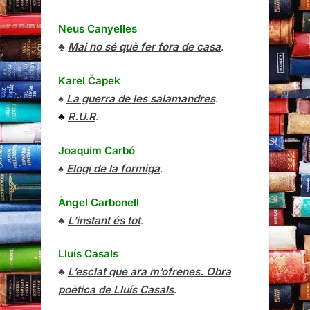
Neus Canyelles
♣
Mai no sé què fer fora de casa
.
Karel Čapek
♠
La guerra de les salamandres
.
♣
R.U.R
.
Joaquim Carbó
♠
Elogi de la formiga
.
Àngel Carbonell
♣
L’instant és tot
.
Lluís Casals
♣
L’esclat que ara m’ofrenes. Obra
poètica de Lluís Casals
.