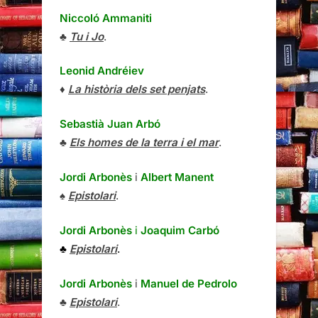
Niccoló Ammaniti
♣
Tu i Jo
.
Leonid Andréiev
♦
La història dels set penjats
.
Sebastià Juan Arbó
♣
Els homes de la terra i el mar
.
Jordi Arbonès
i
Albert Manent
♠
Epistolari
.
Jordi Arbonès
i
Joaquim Carbó
♣
Epistolari
.
Jordi Arbonès
i
Manuel de Pedrolo
♣
Epistolari
.