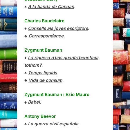
♠
A la banda de Canaan
.
Charles Baudelaire
♠
Consells als joves escriptors
.
♣
Correspondance
.
Zygmunt Bauman
♦
La riquesa d’uns quants beneficia
tothom?
.
♠
Temps líquids
.
♣
Vida de consum
.
Zygmunt Bauman
i
Ezio Mauro
♠
Babel
.
Antony Beevor
♠
La guerra civil española
.