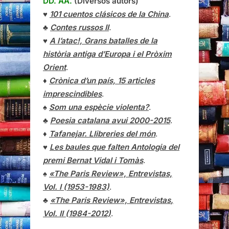
DD. AA.
(Diversos autors)
♥
101 cuentos clásicos de la China
.
♣
Contes russos II
.
♥
A l’atac!, Grans batalles de la
història antiga d’Europa i el Pròxim
Orient
.
♦
Crònica d’un país, 15 articles
imprescindibles
.
♠
Som una espècie violenta?
.
♣
Poesia catalana avui 2000-2015
.
♦
Tafanejar. Llibreries del món
.
♥
Les baules que falten Antologia del
premi Bernat Vidal i Tomàs
.
♠
«The Paris Review», Entrevistas,
Vol. I (1953-1983)
.
♣
«The Paris Review»,
Entrevistas
,
Vol. II (1984-2012)
.