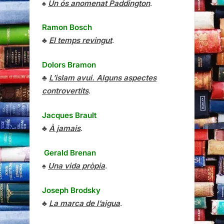
♠
Un ós anomenat Paddington
.
Ramon Bosch
♣
El temps revingut
.
Dolors Bramon
♣
L’islam avui. Alguns aspectes
controvertits
.
Jacques Brault
♣
À jamais
.
Gerald Brenan
♠
Una vida pròpia
.
Joseph Brodsky
♣
La marca de l’aigua
.