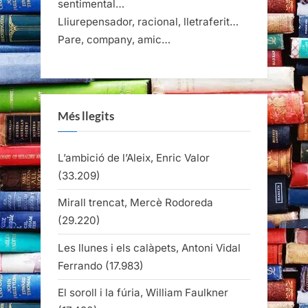
sentimental…
Lliurepensador, racional, lletraferit…
Pare, company, amic…
Més llegits
L’ambició de l’Aleix, Enric Valor
(33.209)
Mirall trencat, Mercè Rodoreda
(29.220)
Les llunes i els calàpets, Antoni Vidal
Ferrando
(17.983)
El soroll i la fúria, William Faulkner