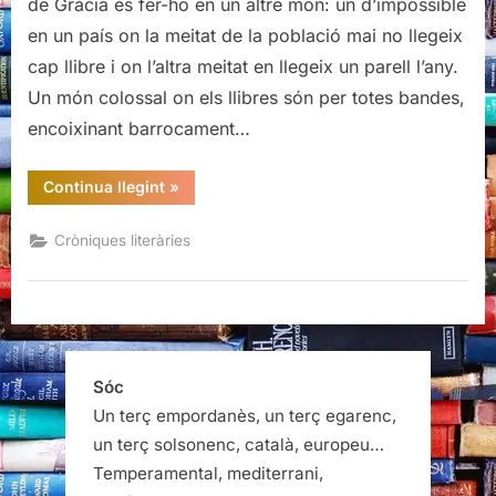
de Gràcia és fer-ho en un altre món: un d’impossible
no
en un país on la meitat de la població mai no llegeix
existeix,
cap llibre i on l’altra meitat en llegeix un parell l’any.
de
Un món colossal on els llibres són per totes bandes,
David
Castillo
encoixinant barrocament…
“Presentació
Continua llegint
»
de
Barcelona
no
Cròniques literàries
existeix,
de
David
Castillo”
Sóc
Un terç empordanès, un terç egarenc,
un terç solsonenc, català, europeu…
Temperamental, mediterrani,