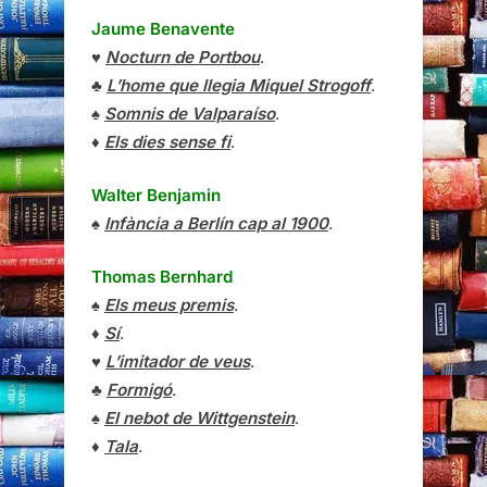
Jaume Benavente
♥
Nocturn de Portbou
.
♣
L’home que llegia Miquel Strogoff
.
♠
Somnis de Valparaíso
.
♦
Els dies sense fi
.
Walter Benjamin
♠
Infància a Berlín cap al 1900
.
Thomas Bernhard
♠
Els meus premis
.
♦
Sí
.
♥
L’imitador de veus
.
♣
Formigó
.
♠
El nebot de Wittgenstein
.
♦
Tala
.