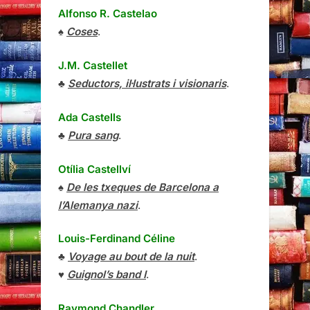
Alfonso R. Castelao
♠
Coses
.
J.M. Castellet
♣
Seductors, il·lustrats i visionaris
.
Ada Castells
♣
Pura sang
.
Otília Castellví
♠
De les txeques de Barcelona a
l’Alemanya nazi
.
Louis-Ferdinand Céline
♣
Voyage au bout de la nuit
.
♥
Guignol’s band I
.
Raymond Chandler