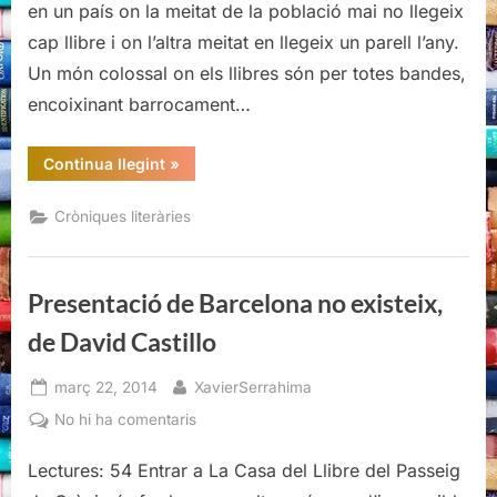
en un país on la meitat de la població mai no llegeix
existeix,
cap llibre i on l’altra meitat en llegeix un parell l’any.
de
Un món colossal on els llibres són per totes bandes,
David
Castillo
encoixinant barrocament…
“Presentació
Continua llegint
»
de
Barcelona
no
Cròniques literàries
existeix,
de
David
Castillo”
Presentació de Barcelona no existeix,
de David Castillo
Posted
By
març 22, 2014
XavierSerrahima
on
a
No hi ha comentaris
Presentació
Lectures: 54 Entrar a La Casa del Llibre del Passeig
de
Barcelona