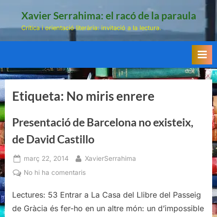
Skip
Xavier Serrahima: el racó de la paraula
to
Crítica i orientació literària: invitació a la lectura.
content
Etiqueta:
No miris enrere
Presentació de Barcelona no existeix,
de David Castillo
Posted
By
març 22, 2014
XavierSerrahima
on
a
No hi ha comentaris
Presentació
Lectures: 53 Entrar a La Casa del Llibre del Passeig
de
Barcelona
de Gràcia és fer-ho en un altre món: un d’impossible
no