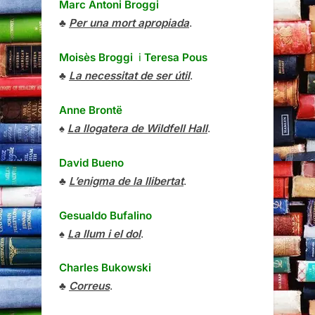
Marc Antoni Broggi
♣
Per una mort apropiada
.
Moisès Broggi
i
Teresa Pous
♣
La necessitat de ser útil
.
Anne Brontë
♠
La llogatera de Wildfell Hall
.
David Bueno
♣
L’enigma de la llibertat
.
Gesualdo Bufalino
♠
La llum i el dol
.
Charles Bukowski
♣
Correus
.