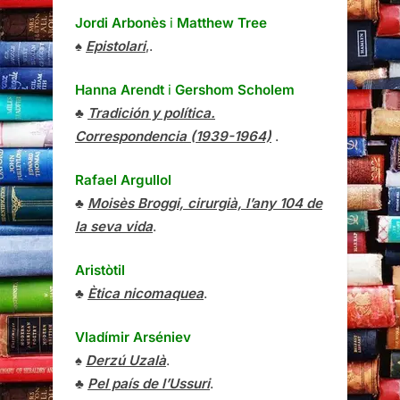
Jordi Arbonès
i
Matthew Tree
♠
Epistolari
,.
Hanna Arendt
i
Gershom Scholem
♣
Tradición y política.
Correspondencia (1939-1964)
.
Rafael Argullol
♣
Moisès Broggi, cirurgià, l’any 104 de
la seva vida
.
Aristòtil
♣
Ètica nicomaquea
.
Vladímir Arséniev
♠
Derzú Uzalà
.
♣
Pel país de l’Ussuri
.