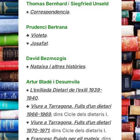
Thomas Bernhard
i
Siegfried Unseld
♠
Correspondencia
.
Prudenci Bertrana
♣
Violeta
.
♥
Josafat
.
David Bezmozgis
♠
Nataixa i altres històries
.
Artur Bladé i Desumvila
♠
L’exiliada Dietari de l’exili 1939-
1940
.
♣
Viure a Tarragona, Fulls d’un dietari
1966-1969
, dins Cicle dels dietaris I.
♥
Viure a Tarragona, Fulls d’un dietari
1970-1971
, dins Cicle dels dietaris I.
♣
Francesc Pujols per ell mateix
, dins