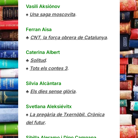
Vasili Aksiónov
♠
Una saga moscovita
.
Ferran Aisa
♣
CNT, la força obrera de Catalunya
.
Caterina Albert
♣
Solitud
.
♠
Tots els contes 3
.
Sílvia Alcàntara
♣
Els dies sense glòria
.
Svetlana Aleksiévitx
♠
La pregària de Txernòbil. Crònica
del futur
.
Sibilla Aleramo
i
Dino Campana