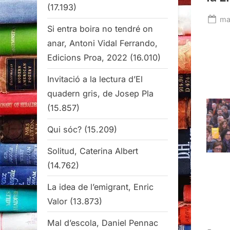
(17.193)
Po
ma
Si entra boira no tendré on
on
anar, Antoni Vidal Ferrando,
Edicions Proa, 2022
(16.010)
Invitació a la lectura d’El
quadern gris, de Josep Pla
(15.857)
Qui sóc?
(15.209)
Solitud, Caterina Albert
(14.762)
La idea de l’emigrant, Enric
Valor
(13.873)
Mal d’escola, Daniel Pennac