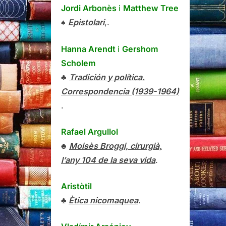
Jordi Arbonès
i
Matthew Tree
♠
Epistolari
,.
Hanna Arendt
i
Gershom
Scholem
♣
Tradición y política.
Correspondencia (1939-1964)
.
Rafael Argullol
♣
Moisès Broggi, cirurgià,
l’any 104 de la seva vida
.
Aristòtil
♣
Ètica nicomaquea
.