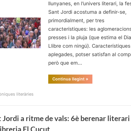
ritme
llunyanes, en l’univers literari, la f
de
Sant Jordi acostuma a definir-se,
vals:
primordialment, per tres
6è
característiques: les aglomeracions
berenar
presses i la pluja (que estima el Dia
literari
de
Llibre com ningú). Característiques
la
aplegades, potser satisfan al comp
Llibreri
però que em…
El
Cucut
“Sant
Continua llegint
»
Jordi
a
ritme
òniques literàries
de
vals:
6è
berenar
literari
de
 Jordi a ritme de vals: 6è berenar literari
la
Llibreria
libreria El Cucut
El