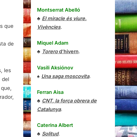
Montserrat Abelló
♣
El miracle és viure.
ls que
Vivències
.
Miquel Adam
esta de
♣
Torero
d’hivern
.
Vasili Aksiónov
, les
♠
Una saga moscovita
.
 del
 que,
Ferran Aisa
rador,
♣
CNT, la força obrera de
Catalunya
.
Caterina Albert
♣
Solitud
.