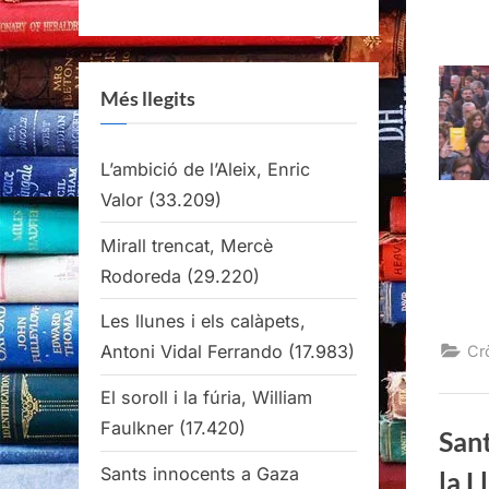
Més llegits
L’ambició de l’Aleix, Enric
Valor
(33.209)
Mirall trencat, Mercè
Rodoreda
(29.220)
Les llunes i els calàpets,
Antoni Vidal Ferrando
(17.983)
Cr
El soroll i la fúria, William
Faulkner
(17.420)
Sant
Sants innocents a Gaza
la L