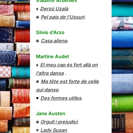
Vladímir Arséniev
♠
Derzú Uzalà
.
♣
Pel país de l’Ussuri
.
Silvio d’Arzo
♣
Casa aliena
.
Martine Audet
♠
El meu cap és fort allà on
l’altra dansa
.
♣
Ma tête est forte de celle
qui danse
.
♥
Des formes utiles
.
Jane Austen
♣
Orgull i prejudici
.
♥
Lady Susan
.