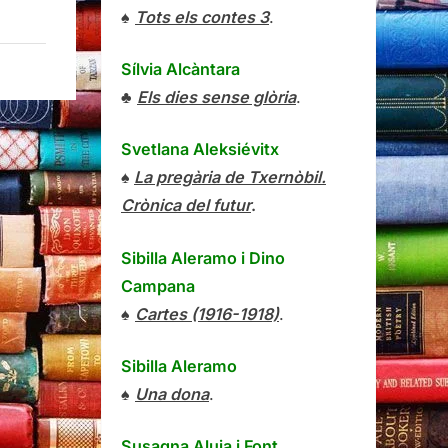
♠
Tots els contes 3
.
Sílvia Alcàntara
♣
Els dies sense glòria
.
Svetlana Aleksiévitx
♠
La pregària de Txernòbil.
Crònica del futur
.
Sibilla Aleramo
i
Dino
Campana
♠
Cartes (1916-1918)
.
Sibilla Aleramo
♠
Una dona
.
Susagna Aluja i Font