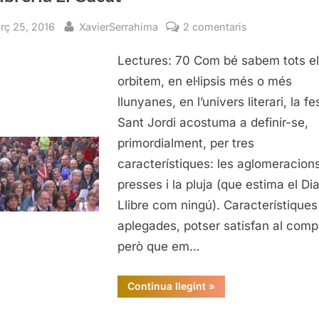
Cucut”
sted
By
a
rç 25, 2016
XavierSerrahima
2 comentaris
Sant
Lectures: 70 Com bé sabem tots e
Jordi
a
orbitem, en el·lipsis més o més
ritme
llunyanes, en l’univers literari, la f
de
Sant Jordi acostuma a definir-se,
vals:
primordialment, per tres
6è
característiques: les aglomeracions
berenar
presses i la pluja (que estima el Dia
literari
de
Llibre com ningú). Característiques
la
aplegades, potser satisfan al comp
Llibreria
però que em…
El
Cucut
“Sant
Continua llegint
»
Jordi
a
ritme