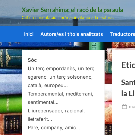
Skip
Xavier Serrahima: el racó de la paraula
to
Crítica i orientació literària: invitació a la lectura.
content
Inici
Autors/es i títols analitzats
Traductors/
Sóc
Eti
Un terç empordanès, un terç
egarenc, un terç solsonenc,
Sant
català, europeu…
la L
Temperamental, mediterrani,
sentimental…
Po
ma
Lliurepensador, racional,
on
lletraferit…
Pare, company, amic…