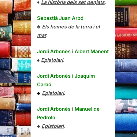
♦
La història dels set penjats
.
Sebastià Juan Arbó
♣
Els homes de la terra i el
mar
.
Jordi Arbonès
i
Albert Manent
♠
Epistolari
.
Jordi Arbonès
i
Joaquim
Carbó
♣
Epistolari
.
Jordi Arbonès
i
Manuel de
Pedrolo
♣
Epistolari
.