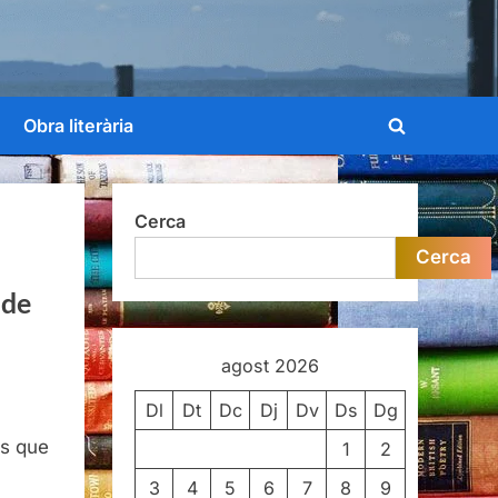
Obra literària
Toggle
search
form
Cerca
Cerca
 de
agost 2026
Dl
Dt
Dc
Dj
Dv
Ds
Dg
ls que
1
2
3
4
5
6
7
8
9