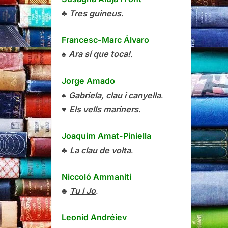
♣
Tres guineus
.
Francesc-Marc Álvaro
♠
Ara sí que toca!
.
Jorge Amado
♠
Gabriela, clau i canyella
.
♥
Els vells mariners
.
Joaquim Amat-Piniella
♣
La clau de volta
.
Niccoló Ammaniti
♣
Tu i Jo
.
Leonid Andréiev