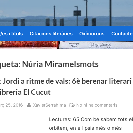
es i títols
Citacions literàries
Oxímorons
Contacte
queta:
Núria Miramelsmots
 Jordi a ritme de vals: 6è berenar literari
libreria El Cucut
sted
By
a
rç 25, 2016
XavierSerrahima
No hi ha comentaris
Sant
Lectures: 65 Com bé sabem tots e
Jordi
a
orbitem, en el·lipsis més o més