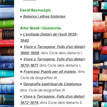
David Bezmozgis
♠
Nataixa i altres històries
.
Artur Bladé i Desumvila
♠
L’exiliada Dietari de l’exili 1939-
1940
.
♣
Viure a Tarragona, Fulls d’un dietari
1966-1969
, dins Cicle dels dietaris I.
♥
Viure a Tarragona, Fulls d’un dietari
1970-1971
, dins Cicle dels dietaris I.
♣
Francesc Pujols per ell mateix
, dins
Cicle de biografies III
.
♥
Geografia espiritual de Catalunya
,
dins
Cicle de biografies III
.
♦
Viure a Tarragona, Fulls d’un dietari
1972-1974
, dins Cicle dels dietaris II.