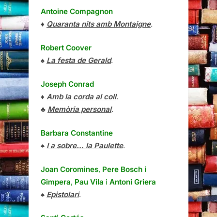
Antoine Compagnon
♦
Quaranta nits amb Montaigne
.
Robert Coover
♠
La festa de Gerald
.
Joseph Conrad
♦
Amb la corda al coll
.
♣
Memòria personal
.
Barbara Constantine
♠
I a sobre… la Paulette
.
Joan Coromines
,
Pere Bosch i
Gimpera
,
Pau Vila
i
Antoni Griera
♠
Epistolari
.