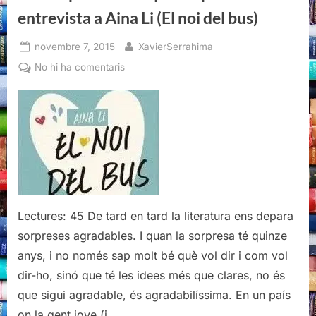
Li
(El
entrevista a Aina Li (El noi del bus)
noi
del
bus)”
Posted
By
novembre 7, 2015
XavierSerrahima
on
a
No hi ha comentaris
Els
ulls
parlen
més
que
les
paraules:
entrevista
a
Lectures: 45 De tard en tard la literatura ens depara
Aina
sorpreses agradables. I quan la sorpresa té quinze
Li
anys, i no només sap molt bé què vol dir i com vol
(El
dir-ho, sinó que té les idees més que clares, no és
noi
del
que sigui agradable, és agradabilíssima. En un país
bus)
on la gent jove (i…