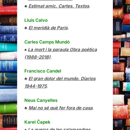
♣
Estimat amic. Cartes. Textos
.
Lluís Calvo
♣
El meridià de París
.
Carles Camps Mundó
♠
La mort i la paraula Obra poètica
(1988-2018)
.
Francisco Candel
♣
El gran dolor del mundo. Diarios
1944-1975
.
Neus Canyelles
♣
Mai no sé què fer fora de casa
.
Karel Čapek
♠
La guerra de les salamandres
.