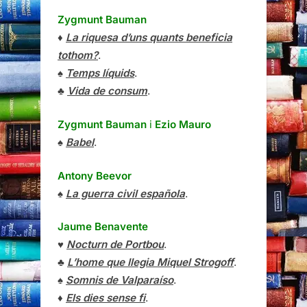
Zygmunt Bauman
♦
La riquesa d’uns quants beneficia
tothom?
.
♠
Temps líquids
.
♣
Vida de consum
.
Zygmunt Bauman
i
Ezio Mauro
♠
Babel
.
Antony Beevor
♠
La guerra civil española
.
Jaume Benavente
♥
Nocturn de Portbou
.
♣
L’home que llegia Miquel Strogoff
.
♠
Somnis de Valparaíso
.
♦
Els dies sense fi
.