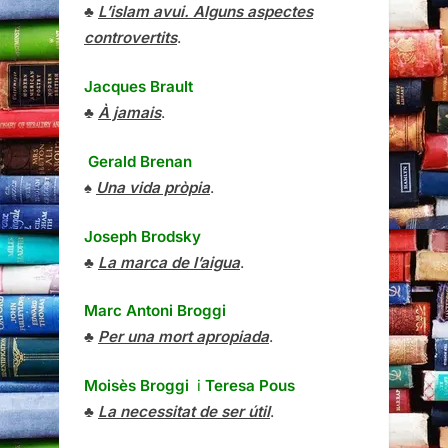
♣
L’islam avui. Alguns aspectes
controvertits
.
Jacques Brault
♣
À jamais
.
Gerald Brenan
♠
Una vida pròpia
.
Joseph Brodsky
♣
La marca de l’aigua
.
Marc Antoni Broggi
♣
Per una mort apropiada
.
Moisès Broggi
i
Teresa Pous
♣
La necessitat de ser útil
.