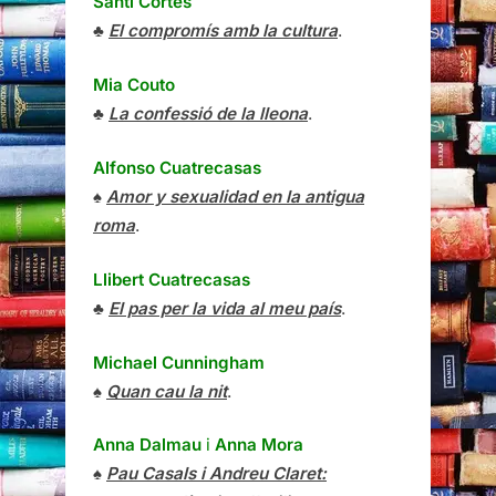
Santi Cortés
♣
El compromís amb la cultura
.
Mia Couto
♣
La confessió de la lleona
.
Alfonso Cuatrecasas
♠
Amor y sexualidad en la antigua
roma
.
Llibert Cuatrecasas
♣
El pas per la vida al meu país
.
Michael Cunningham
♠
Quan cau la nit
.
Anna Dalmau
i
Anna Mora
♠
Pau Casals i Andreu Claret: