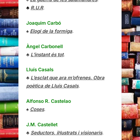
♣
R.U.R
.
Joaquim Carbó
♠
Elogi de la formiga
.
Àngel Carbonell
♣
L’instant és tot
.
Lluís Casals
♣
L’esclat que ara m’ofrenes. Obra
poètica de Lluís Casals
.
Alfonso R. Castelao
♠
Coses
.
J.M. Castellet
♣
Seductors, il·lustrats i visionaris
.