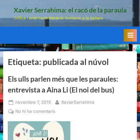
Skip
Xavier Serrahima: el racó de la paraula
to
Crítica i orientació literària: invitació a la lectura.
content
Etiqueta:
publicada al núvol
Els ulls parlen més que les paraules:
entrevista a Aina Li (El noi del bus)
Posted
By
novembre 7, 2015
XavierSerrahima
on
a
No hi ha comentaris
Els
ulls
parlen
més