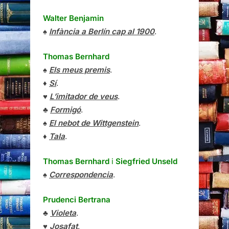
Walter Benjamin
♠
Infància a Berlín cap al 1900
.
Thomas Bernhard
♠
Els meus premis
.
♦
Sí
.
♥
L’imitador de veus
.
♣
Formigó
.
♠
El nebot de Wittgenstein
.
♦
Tala
.
Thomas Bernhard
i
Siegfried Unseld
♠
Correspondencia
.
Prudenci Bertrana
♣
Violeta
.
♥
Josafat
.