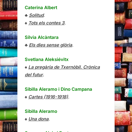
Caterina Albert
♣
Solitud
.
♠
Tots els contes 3
.
Sílvia Alcàntara
♣
Els dies sense glòria
.
Svetlana Aleksiévitx
♠
La pregària de Txernòbil. Crònica
del futur
.
Sibilla Aleramo
i
Dino Campana
♠
Cartes (1916-1918)
.
Sibilla Aleramo
♠
Una dona
.