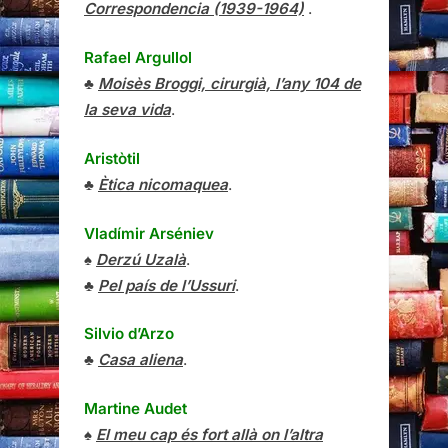
Correspondencia (1939-1964)
.
Rafael Argullol
♣
Moisès Broggi, cirurgià, l’any 104 de
la seva vida
.
Aristòtil
♣
Ètica nicomaquea
.
Vladímir Arséniev
♠
Derzú Uzalà
.
♣
Pel país de l’Ussuri
.
Silvio d’Arzo
♣
Casa aliena
.
Martine Audet
♠
El meu cap és fort allà on l’altra