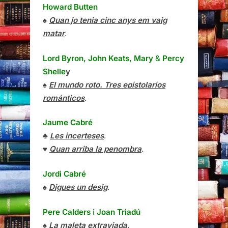
Howard Butten
♠
Quan jo tenia cinc anys em vaig
matar
.
Lord Byron, John Keats, Mary
&
Percy
Shelle
y
♠
El mundo roto. Tres epistolarios
románticos
.
Jaume Cabré
♣
Les incerteses
.
♥
Quan arriba la penombra
.
Jordi Cabré
♠
Digues un desig
.
Pere Calders
i
Joan Triadú
♠
La maleta extraviada
.