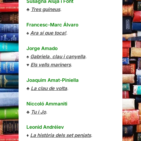
Susagna Aluja i Font
♣
Tres guineus
.
Francesc-Marc Álvaro
♠
Ara sí que toca!
.
Jorge Amado
♠
Gabriela, clau i canyella
.
♥
Els vells mariners
.
Joaquim Amat-Piniella
♣
La clau de volta
.
Niccoló Ammaniti
♣
Tu i Jo
.
Leonid Andréiev
♦
La història dels set penjats
.