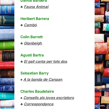
Damià Bardera
♣
Fauna Animal
.
Heribert Barrera
♣
Cambó
.
Colin Barrett
♣
Glanbeigh
.
Agustí Bartra
♣
El gall canta per tots dos
.
Sebastian Barry
♠
A la banda de Canaan
.
Charles Baudelaire
♠
Consells als joves escriptors
.
♣
Correspondance
.