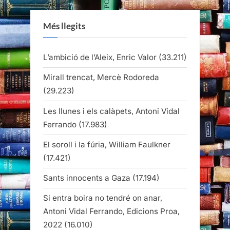
Més llegits
L’ambició de l’Aleix, Enric Valor
(33.211)
Mirall trencat, Mercè Rodoreda
(29.223)
Les llunes i els calàpets, Antoni Vidal
Ferrando
(17.983)
El soroll i la fúria, William Faulkner
(17.421)
Sants innocents a Gaza
(17.194)
Si entra boira no tendré on anar,
Antoni Vidal Ferrando, Edicions Proa,
2022
(16.010)