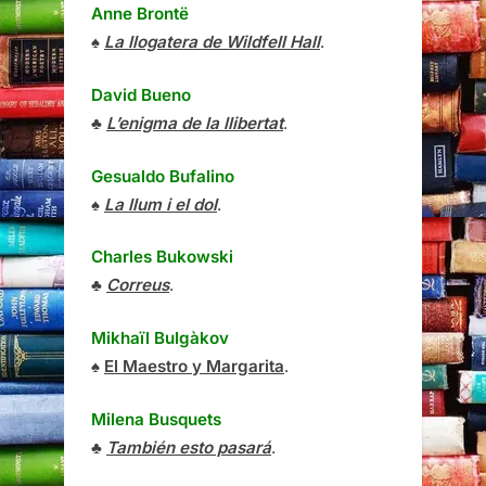
Anne Brontë
♠
La llogatera de Wildfell Hall
.
David Bueno
♣
L’enigma de la llibertat
.
Gesualdo Bufalino
♠
La llum i el dol
.
Charles Bukowski
♣
Correus
.
Mikhaïl Bulgàkov
♠
El Maestro y Margarita
.
Milena Busquets
♣
También esto pasará
.