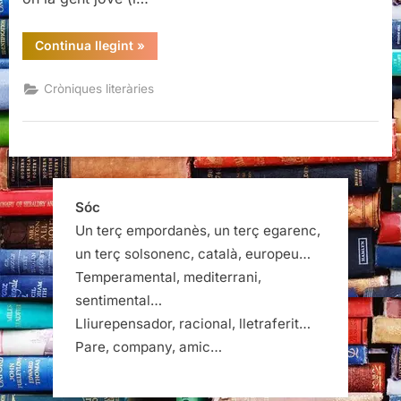
“Els
Continua llegint
»
ulls
parlen
més
Cròniques literàries
que
les
paraules:
entrevista
a
Aina
Li
(El
noi
Sóc
del
bus)”
Un terç empordanès, un terç egarenc,
un terç solsonenc, català, europeu…
Temperamental, mediterrani,
sentimental…
Lliurepensador, racional, lletraferit…
Pare, company, amic…