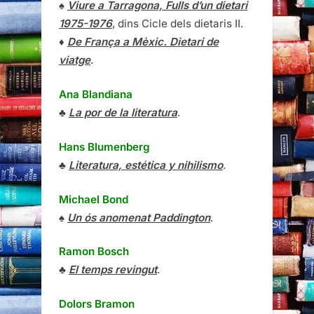
♠
Viure a Tarragona, Fulls d’un dietari
1975-1976
, dins Cicle dels dietaris II.
♦
De França a Mèxic. Dietari de
viatge
.
Ana Blandiana
♣
La por de la literatura
.
Hans Blumenberg
♣
Literatura, estética y nihilismo
.
Michael Bond
♠
Un ós anomenat Paddington
.
Ramon Bosch
♣
El temps revingut
.
Dolors Bramon