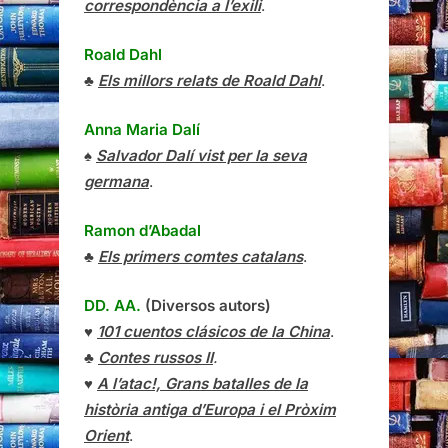
correspondència a l’exili
.
Roald Dahl
♣
Els millors relats de Roald Dahl
.
Anna Maria Dalí
♠
Salvador Dalí vist per la seva
germana
.
Ramon d’Abadal
♣
Els primers comtes catalans
.
DD. AA.
(Diversos autors)
♥
101 cuentos clásicos de la China
.
♣
Contes russos II
.
♥
A l’atac!, Grans batalles de la
història antiga d’Europa i el Pròxim
Orient
.