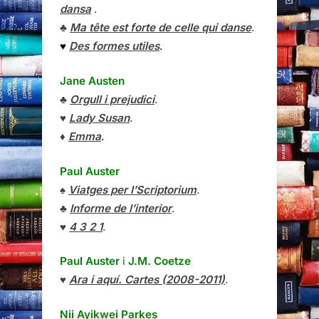
dansa
.
♣
Ma tête est forte de celle qui danse
.
♥
Des formes utiles
.
Jane Austen
♣
Orgull i prejudici
.
♥
Lady Susan
.
♦
Emma
.
Paul Auster
♠
Viatges per l’Scriptorium
.
♣
Informe de l’interior
.
♥
4 3 2 1
.
Paul Auster
i
J.M. Coetze
♥
Ara i aquí. Cartes (2008-2011)
.
Nii Ayikwei Parkes