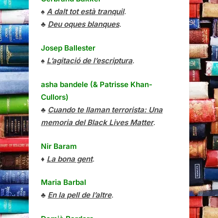
♠
A dalt tot està tranquil
.
♣
Deu oques blanques
.
Josep Ballester
♠
L’agitació de l’escriptura
.
asha bandele (& Patrisse Khan-
Cullors)
♣
Cuando te llaman terrorista: Una
memoria del Black Lives Matter
.
Nir Baram
♦
La bona gent
.
Maria Barbal
♣
En la pell de l’altre
.