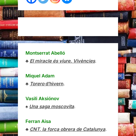
Montserrat Abelló
♣
El miracle és viure. Vivències
.
Miquel Adam
♣
Torero
d’hivern
.
Vasili Aksiónov
♠
Una saga moscovita
.
Ferran Aisa
♣
CNT, la força obrera de Catalunya
.