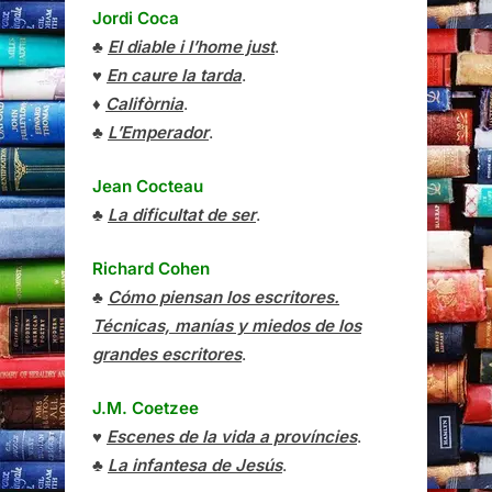
Jordi Coca
♣
El diable i l’home just
.
♥
En caure la tarda
.
♦
Califòrnia
.
♣
L’Emperador
.
Jean Cocteau
♣
La dificultat de ser
.
Richard Cohen
♣
Cómo piensan los escritores.
Técnicas, manías y miedos de los
grandes escritores
.
J.M. Coetzee
♥
Escenes de la vida a províncies
.
♣
La infantesa de Jesús
.