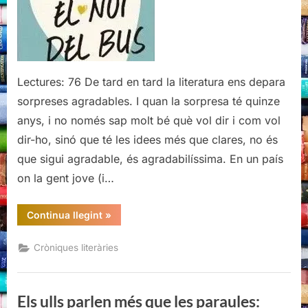
que
les
paraules:
entrevista
a
Lectures: 76 De tard en tard la literatura ens depara
Aina
sorpreses agradables. I quan la sorpresa té quinze
Li
anys, i no només sap molt bé què vol dir i com vol
(El
dir-ho, sinó que té les idees més que clares, no és
noi
del
que sigui agradable, és agradabilíssima. En un país
bus)
on la gent jove (i…
“Els
Continua llegint
»
ulls
parlen
més
Cròniques literàries
que
les
paraules:
entrevista
a
Els ulls parlen més que les paraules:
Aina