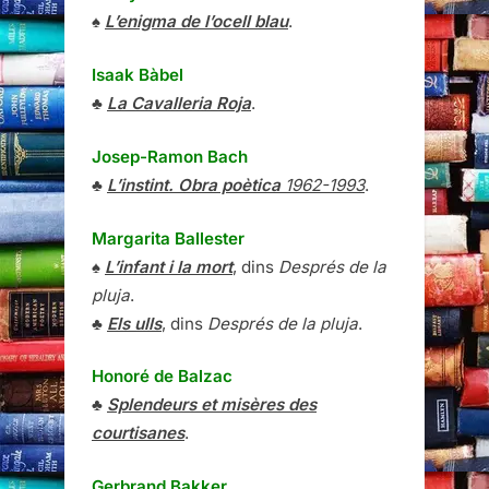
♠
L’enigma de l’ocell blau
.
Isaak Bàbel
♣
La Cavalleria Roja
.
Josep-Ramon Bach
♣
L’instint. Obra poètica
1962-1993
.
Margarita Ballester
♠
L’infant i la mort
, dins
Després de la
pluja
.
♣
Els ulls
, dins
Després de la pluja
.
Honoré de Balzac
♣
Splendeurs et misères des
courtisanes
.
Gerbrand Bakker