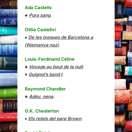
Ada Castells
♣
Pura sang
.
Otília Castellví
♠
De les txeques de Barcelona a
l’Alemanya nazi
.
Louis-Ferdinand Céline
♣
Voyage au bout de la nuit
.
♥
Guignol’s band I
.
Raymond Chandler
♣
Adéu, nena
.
G.K. Chesterton
♦
Els relats del pare Brown
.