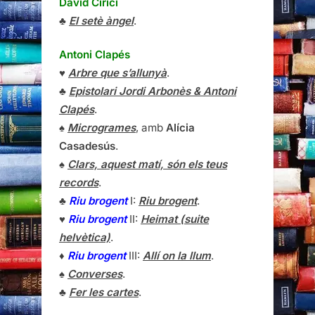
David Cirici
♣
El setè àngel
.
Antoni Clapés
♥
Arbre que s’allunyà
.
♣
Epistolari Jordi Arbonès & Antoni
Clapés
.
♠
Microgrames
, amb
Alícia
Casadesús
.
♠
Clars, aquest matí, són els teus
records
.
♣
Riu brogent
I:
Riu brogent
.
♥
Riu brogent
II:
Heimat (suite
helvètica)
.
♦
Riu brogent
III:
Allí on la llum
.
♠
Converses
.
♣
Fer les cartes
.