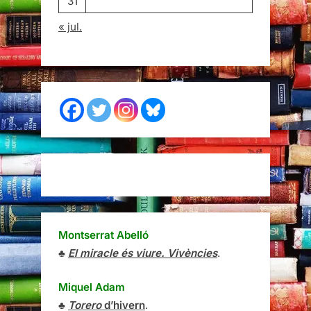
31
« jul.
Montserrat Abelló
♣
El miracle és viure. Vivències
.
Miquel Adam
♣
Torero
d’hivern
.