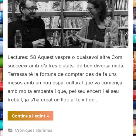
tarda,
ni
cap
altra,
d’Andreu
Grau
Lectures: 58 Aquest vespre o qualsevol altre Com
succeeix amb d’altres ciutats, de ben diversa mida,
Terrassa té la fortuna de comptar des de fa uns
mesos amb un nou espai cultural que va començar
amb molta empenta i que, pel seu encert i el seu
treball, ja s’ha creat un lloc al teixit de…
“Presentació
Continua llegint
»
de
Ni
aquesta
Cròniques literàries
tarda,