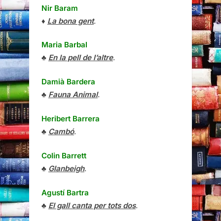
Nir Baram
♦
La bona gent
.
Maria Barbal
♣
En la pell de l’altre
.
Damià Bardera
♣
Fauna Animal
.
Heribert Barrera
♣
Cambó
.
Colin Barrett
♣
Glanbeigh
.
Agustí Bartra
♣
El gall canta per tots dos
.