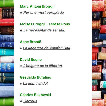
Marc Antoni Broggi
♣
Per una mort apropiada
.
Moisès Broggi
i
Teresa Pous
♣
La necessitat de ser útil
.
Anne Brontë
♠
La llogatera de Wildfell Hall
.
David Bueno
♣
L’enigma de la llibertat
.
Gesualdo Bufalino
♠
La llum i el dol
.
Charles Bukowski
♣
Correus
.