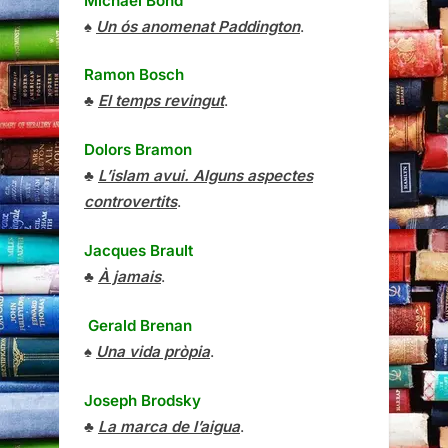
Michael Bond
♠
Un ós anomenat Paddington
.
Ramon Bosch
♣
El temps revingut
.
Dolors Bramon
♣
L’islam avui. Alguns aspectes
controvertits
.
Jacques Brault
♣
À jamais
.
Gerald Brenan
♠
Una vida pròpia
.
Joseph Brodsky
♣
La marca de l’aigua
.