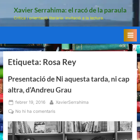
Skip
Xavier Serrahima: el racó de la paraula
to
Crítica i orientació literària: invitació a la lectura.
content
Etiqueta:
Rosa Rey
Presentació de Ni aquesta tarda, ni cap
altra, d’Andreu Grau
Posted
By
febrer 19, 2016
XavierSerrahima
on
a
No hi ha comentaris
Presentació
de
Ni
aquesta