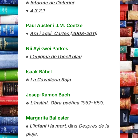
♣
Informe de l’interior
.
♥
4 3 2 1
.
Paul Auster
i
J.M. Coetze
♥
Ara i aquí. Cartes (2008-2011)
.
Nii Ayikwei Parkes
♠
L’enigma de l’ocell blau
.
Isaak Bàbel
♣
La Cavalleria Roja
.
Josep-Ramon Bach
♣
L’instint. Obra poètica
1962-1993
.
Margarita Ballester
♠
L’infant i la mort
, dins
Després de la
pluja
.