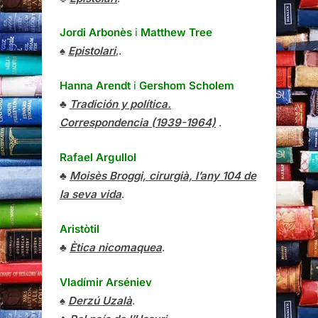
Jordi Arbonès
i
Matthew Tree
♠
Epistolari
,.
Hanna Arendt
i
Gershom Scholem
♣
Tradición y política.
Correspondencia (1939-1964)
.
Rafael Argullol
♣
Moisès Broggi, cirurgià, l’any 104 de
la seva vida
.
Aristòtil
♣
Ètica nicomaquea
.
Vladímir Arséniev
♠
Derzú Uzalà
.