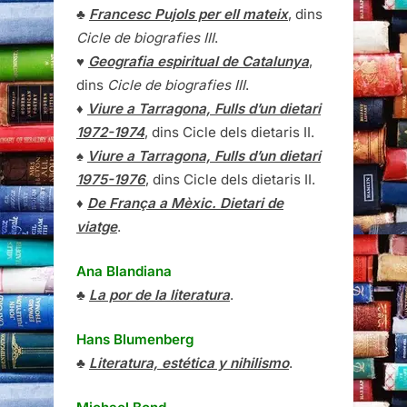
♣
Francesc Pujols per ell mateix
, dins
Cicle de biografies III
.
♥
Geografia espiritual de Catalunya
,
dins
Cicle de biografies III
.
♦
Viure a Tarragona, Fulls d’un dietari
1972-1974
, dins Cicle dels dietaris II.
♠
Viure a Tarragona, Fulls d’un dietari
1975-1976
, dins Cicle dels dietaris II.
♦
De França a Mèxic. Dietari de
viatge
.
Ana Blandiana
♣
La por de la literatura
.
Hans Blumenberg
♣
Literatura, estética y nihilismo
.