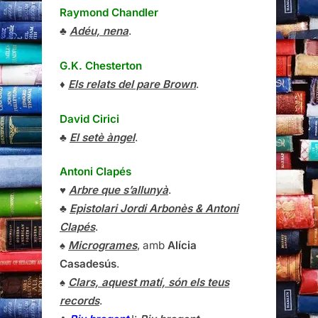
Raymond Chandler
♣
Adéu, nena
.
G.K. Chesterton
♦
Els relats del pare Brown
.
David Cirici
♣
El setè àngel
.
Antoni Clapés
♥
Arbre que s’allunyà
.
♣
Epistolari Jordi Arbonès & Antoni
Clapés
.
♠
Microgrames
, amb
Alícia
Casadesús
.
♠
Clars, aquest matí, són els teus
records
.