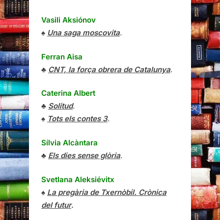
Vasili Aksiónov
♠
Una saga moscovita
.
Ferran Aisa
♣
CNT, la força obrera de Catalunya
.
Caterina Albert
♣
Solitud
.
♠
Tots els contes 3
.
Sílvia Alcàntara
♣
Els dies sense glòria
.
Svetlana Aleksiévitx
♠
La pregària de Txernòbil. Crònica
del futur
.