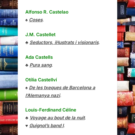
Alfonso R. Castelao
♠
Coses
.
J.M. Castellet
♣
Seductors, il·lustrats i visionaris
.
Ada Castells
♣
Pura sang
.
Otília Castellví
♠
De les txeques de Barcelona a
l’Alemanya nazi
.
Louis-Ferdinand Céline
♣
Voyage au bout de la nuit
.
♥
Guignol’s band I
.