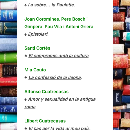
♠
I a sobre… la Paulette
.
Joan Coromines
,
Pere Bosch i
Gimpera
,
Pau Vila
i
Antoni Griera
♠
Epistolari
.
Santi Cortés
♣
El compromís amb la cultura
.
Mia Couto
♣
La confessió de la lleona
.
Alfonso Cuatrecasas
♠
Amor y sexualidad en la antigua
roma
.
Llibert Cuatrecasas
♣
El pas per la vida al meu país
.