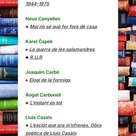
1944-1975
.
Neus Canyelles
♣
Mai no sé què fer fora de casa
.
Karel Čapek
♠
La guerra de les salamandres
.
♣
R.U.R
.
Joaquim Carbó
♠
Elogi de la formiga
.
Àngel Carbonell
♣
L’instant és tot
.
Lluís Casals
♣
L’esclat que ara m’ofrenes. Obra
poètica de Lluís Casals
.