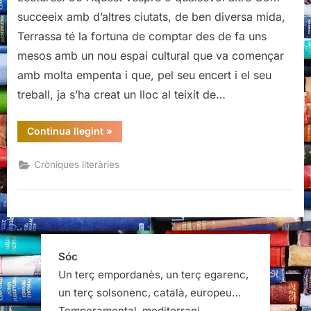
succeeix amb d’altres ciutats, de ben diversa mida,
Terrassa té la fortuna de comptar des de fa uns
mesos amb un nou espai cultural que va començar
amb molta empenta i que, pel seu encert i el seu
treball, ja s’ha creat un lloc al teixit de…
“Presentació
Continua llegint
»
de
Ni
aquesta
Cròniques literàries
tarda,
ni
cap
altra,
d’Andreu
Grau”
Sóc
Un terç empordanès, un terç egarenc,
un terç solsonenc, català, europeu…
Temperamental, mediterrani,