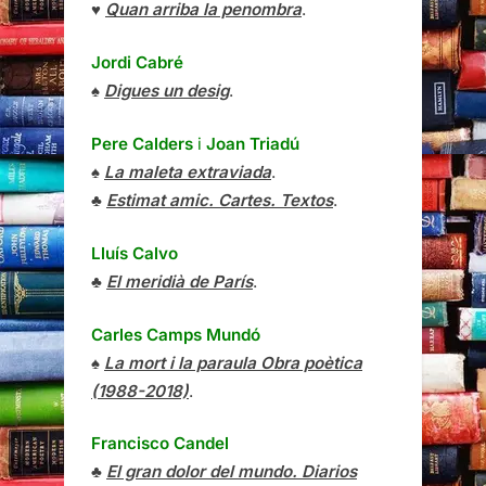
♥
Quan arriba la penombra
.
Jordi Cabré
♠
Digues un desig
.
Pere Calders
i
Joan Triadú
♠
La maleta extraviada
.
♣
Estimat amic. Cartes. Textos
.
Lluís Calvo
♣
El meridià de París
.
Carles Camps Mundó
♠
La mort i la paraula Obra poètica
(1988-2018)
.
Francisco Candel
♣
El gran dolor del mundo. Diarios