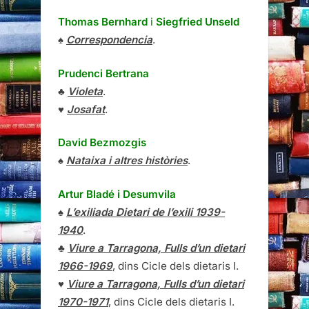
Thomas Bernhard
i
Siegfried Unseld
♠
Correspondencia
.
Prudenci Bertrana
♣
Violeta
.
♥
Josafat
.
David Bezmozgis
♠
Nataixa i altres històries
.
Artur Bladé i Desumvila
♠
L’exiliada Dietari de l’exili 1939-
1940
.
♣
Viure a Tarragona, Fulls d’un dietari
1966-1969
, dins Cicle dels dietaris I.
♥
Viure a Tarragona, Fulls d’un dietari
1970-1971
, dins Cicle dels dietaris I.