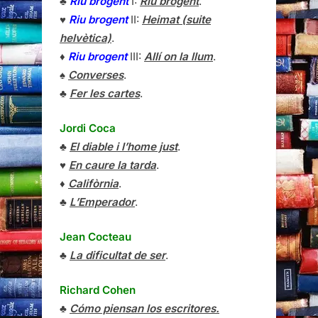
♣
Riu brogent
I:
Riu brogent
.
♥
Riu brogent
II:
Heimat (suite
helvètica)
.
♦
Riu brogent
III:
Allí on la llum
.
♠
Converses
.
♣
Fer les cartes
.
Jordi Coca
♣
El diable i l’home just
.
♥
En caure la tarda
.
♦
Califòrnia
.
♣
L’Emperador
.
Jean Cocteau
♣
La dificultat de ser
.
Richard Cohen
♣
Cómo piensan los escritores.