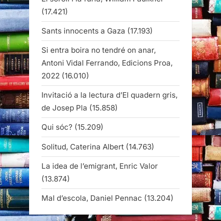
(17.421)
Sants innocents a Gaza
(17.193)
Si entra boira no tendré on anar,
Antoni Vidal Ferrando, Edicions Proa,
2022
(16.010)
Invitació a la lectura d’El quadern gris,
de Josep Pla
(15.858)
Qui sóc?
(15.209)
Solitud, Caterina Albert
(14.763)
La idea de l’emigrant, Enric Valor
(13.874)
Mal d’escola, Daniel Pennac
(13.204)