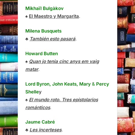
Mikhaïl Bulgàkov
♠
El Maestro y Margarita
.
Milena Busquets
♣
También esto pasará
.
Howard Butten
♠
Quan jo tenia cinc anys em vaig
matar
.
Lord Byron, John Keats, Mary
&
Percy
Shelle
y
♠
El mundo roto. Tres epistolarios
románticos
.
Jaume Cabré
♣
Les incerteses
.