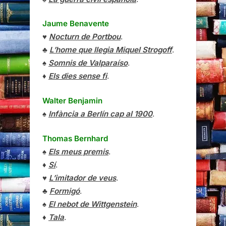
Jaume Benavente
♥
Nocturn de Portbou
.
♣
L’home que llegia Miquel Strogoff
.
♠
Somnis de Valparaíso
.
♦
Els dies sense fi
.
Walter Benjamin
♠
Infància a Berlín cap al 1900
.
Thomas Bernhard
♠
Els meus premis
.
♦
Sí
.
♥
L’imitador de veus
.
♣
Formigó
.
♠
El nebot de Wittgenstein
.
♦
Tala
.