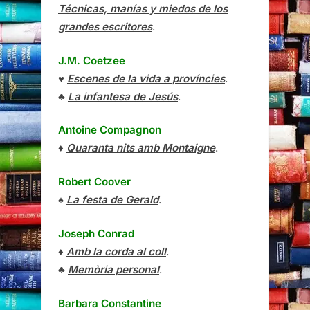
Técnicas, manías y miedos de los
grandes escritores
.
J.M. Coetzee
♥
Escenes de la vida a províncies
.
♣
La infantesa de Jesús
.
Antoine Compagnon
♦
Quaranta nits amb Montaigne
.
Robert Coover
♠
La festa de Gerald
.
Joseph Conrad
♦
Amb la corda al coll
.
♣
Memòria personal
.
Barbara Constantine