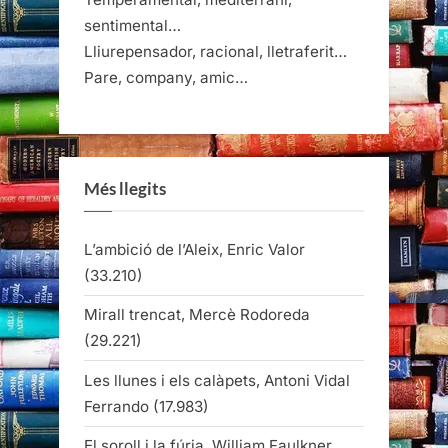
sentimental…
Lliurepensador, racional, lletraferit…
Pare, company, amic…
Més llegits
L’ambició de l’Aleix, Enric Valor
(33.210)
Mirall trencat, Mercè Rodoreda
(29.221)
Les llunes i els calàpets, Antoni Vidal
Ferrando
(17.983)
El soroll i la fúria, William Faulkner