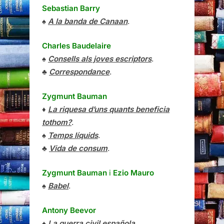
Sebastian Barry
♠
A la banda de Canaan
.
Charles Baudelaire
♠
Consells als joves escriptors
.
♣
Correspondance
.
Zygmunt Bauman
♦
La riquesa d’uns quants beneficia
tothom?
.
♠
Temps líquids
.
♣
Vida de consum
.
Zygmunt Bauman
i
Ezio Mauro
♠
Babel
.
Antony Beevor
♠
La guerra civil española
.