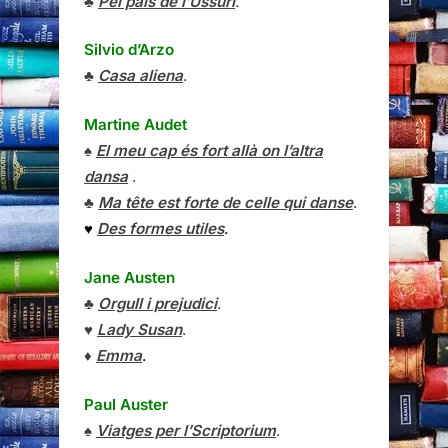
♣
Pel país de l’Ussuri
.
Silvio d’Arzo
♣
Casa aliena
.
Martine Audet
♠
El meu cap és fort allà on l’altra
dansa
.
♣
Ma tête est forte de celle qui danse
.
♥
Des formes utiles
.
Jane Austen
♣
Orgull i prejudici
.
♥
Lady Susan
.
♦
Emma
.
Paul Auster
♠
Viatges per l’Scriptorium
.