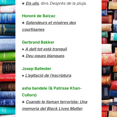
♣
Els ulls
, dins
Després de la pluja
.
Honoré de Balzac
♣
Splendeurs et misères des
courtisanes
.
Gerbrand Bakker
♠
A dalt tot està tranquil
.
♣
Deu oques blanques
.
Josep Ballester
♠
L’agitació de l’escriptura
.
asha bandele (& Patrisse Khan-
Cullors)
♣
Cuando te llaman terrorista: Una
memoria del Black Lives Matter
.