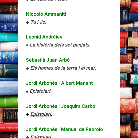
Niccoló Ammaniti
♣
Tu i Jo
.
Leonid Andréiev
♦
La història dels set penjats
.
Sebastià Juan Arbó
♣
Els homes de la terra i el mar
.
Jordi Arbonès
i
Albert Manent
♠
Epistolari
.
Jordi Arbonès
i
Joaquim Carbó
♣
Epistolari
.
Jordi Arbonès
i
Manuel de Pedrolo
♣
Epistolari
.