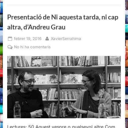
ni
cap
altra,
d’Andreu
Presentació de Ni aquesta tarda, ni cap
Grau”
altra, d’Andreu Grau
Posted
By
febrer 19, 2016
XavierSerrahima
on
a
No hi ha comentaris
Presentació
de
Ni
aquesta
tarda,
ni
cap
altra,
d’Andreu
Grau
Lectures: 50 Aquest vespre o qualsevol altre Com