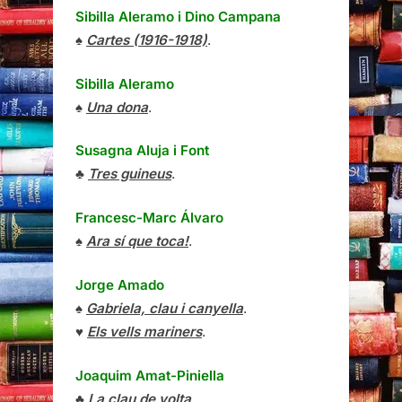
Sibilla Aleramo
i
Dino Campana
♠
Cartes (1916-1918)
.
Sibilla Aleramo
♠
Una dona
.
Susagna Aluja i Font
♣
Tres guineus
.
Francesc-Marc Álvaro
♠
Ara sí que toca!
.
Jorge Amado
♠
Gabriela, clau i canyella
.
♥
Els vells mariners
.
Joaquim Amat-Piniella
♣
La clau de volta
.