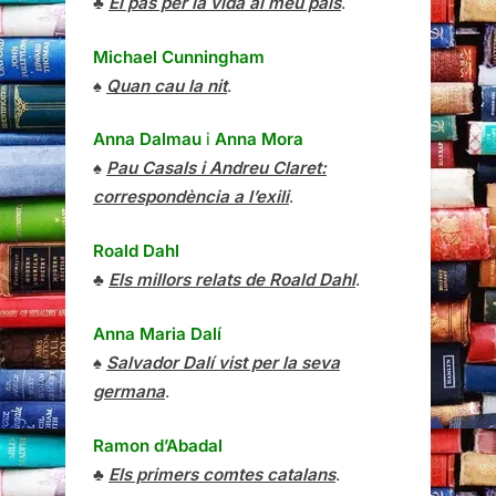
♣
El pas per la vida al meu país
.
Michael Cunningham
♠
Quan cau la nit
.
Anna Dalmau
i
Anna Mora
♠
Pau Casals i Andreu Claret:
correspondència a l’exili
.
Roald Dahl
♣
Els millors relats de Roald Dahl
.
Anna Maria Dalí
♠
Salvador Dalí vist per la seva
germana
.
Ramon d’Abadal
♣
Els primers comtes catalans
.