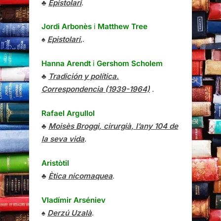
♣
Epistolari
.
Jordi Arbonès
i
Matthew Tree
♠
Epistolari
,.
Hanna Arendt
i
Gershom Scholem
♣
Tradición y política.
Correspondencia (1939-1964)
.
Rafael Argullol
♣
Moisès Broggi, cirurgià, l’any 104 de
la seva vida
.
Aristòtil
♣
Ètica nicomaquea
.
Vladímir Arséniev
♠
Derzú Uzalà
.