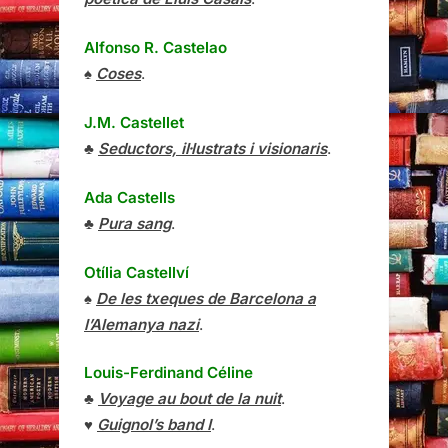
Alfonso R. Castelao
♠
Coses
.
J.M. Castellet
♣
Seductors, il·lustrats i visionaris
.
Ada Castells
♣
Pura sang
.
Otília Castellví
♠
De les txeques de Barcelona a
l’Alemanya nazi
.
Louis-Ferdinand Céline
♣
Voyage au bout de la nuit
.
♥
Guignol’s band I
.