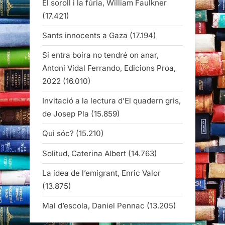
El soroll i la fúria, William Faulkner
(17.421)
Sants innocents a Gaza
(17.194)
Si entra boira no tendré on anar,
Antoni Vidal Ferrando, Edicions Proa,
2022
(16.010)
Invitació a la lectura d’El quadern gris,
de Josep Pla
(15.859)
Qui sóc?
(15.210)
Solitud, Caterina Albert
(14.763)
La idea de l’emigrant, Enric Valor
(13.875)
Mal d’escola, Daniel Pennac
(13.205)