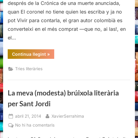
després de la Crónica de una muerte anunciada,
literària
quan El coronel no tiene quien les escriba y ja no
per
pot Vivir para contarla, el gran autor colombià es
Sant
Jordi
converteixi en el més comprat —que no, ai las!, en
el…
“La
Continua llegint
»
meva
(modesta)
brúixola
Tries literàries
literària
per
Sant
Jordi”
La meva (modesta) brúixola literària
per Sant Jordi
Posted
By
abril 21, 2014
XavierSerrahima
on
a
No hi ha comentaris
La