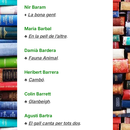
Nir Baram
♦
La bona gent
.
Maria Barbal
♣
En la pell de l’altre
.
Damià Bardera
♣
Fauna Animal
.
Heribert Barrera
♣
Cambó
.
Colin Barrett
♣
Glanbeigh
.
Agustí Bartra
♣
El gall canta per tots dos
.