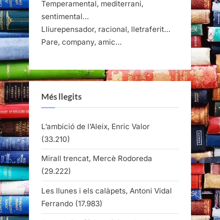
Temperamental, mediterrani,
sentimental…
Lliurepensador, racional, lletraferit…
Pare, company, amic…
Més llegits
L’ambició de l’Aleix, Enric Valor
(33.210)
Mirall trencat, Mercè Rodoreda
(29.222)
Les llunes i els calàpets, Antoni Vidal
Ferrando
(17.983)