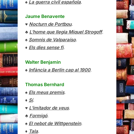
♠
La guerra civil española
.
Jaume Benavente
♥
Nocturn de Portbou
.
♣
L’home que llegia Miquel Strogoff
.
♠
Somnis de Valparaíso
.
♦
Els dies sense fi
.
Walter Benjamin
♠
Infància a Berlín cap al 1900
.
Thomas Bernhard
♠
Els meus premis
.
♦
Sí
.
♥
L’imitador de veus
.
♣
Formigó
.
♠
El nebot de Wittgenstein
.
♦
Tala
.