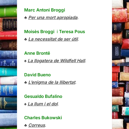
Marc Antoni Broggi
♣
Per una mort apropiada
.
Moisès Broggi
i
Teresa Pous
♣
La necessitat de ser útil
.
Anne Brontë
♠
La llogatera de Wildfell Hall
.
David Bueno
♣
L’enigma de la llibertat
.
Gesualdo Bufalino
♠
La llum i el dol
.
Charles Bukowski
♣
Correus
.