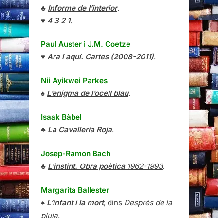
♣
Informe de l’interior
.
♥
4 3 2 1
.
Paul Auster
i
J.M. Coetze
♥
Ara i aquí. Cartes (2008-2011)
.
Nii Ayikwei Parkes
♠
L’enigma de l’ocell blau
.
Isaak Bàbel
♣
La Cavalleria Roja
.
Josep-Ramon Bach
♣
L’instint. Obra poètica
1962-1993
.
Margarita Ballester
♠
L’infant i la mort
, dins
Després de la
pluja
.