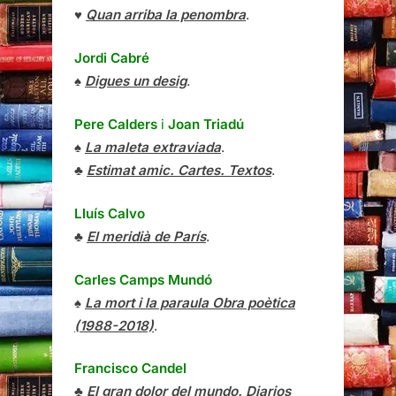
♥
Quan arriba la penombra
.
Jordi Cabré
♠
Digues un desig
.
Pere Calders
i
Joan Triadú
♠
La maleta extraviada
.
♣
Estimat amic. Cartes. Textos
.
Lluís Calvo
♣
El meridià de París
.
Carles Camps Mundó
♠
La mort i la paraula Obra poètica
(1988-2018)
.
Francisco Candel
♣
El gran dolor del mundo. Diarios