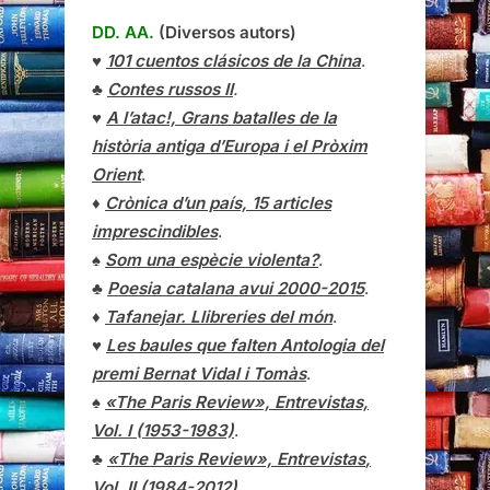
DD. AA.
(Diversos autors)
♥
101 cuentos clásicos de la China
.
♣
Contes russos II
.
♥
A l’atac!, Grans batalles de la
història antiga d’Europa i el Pròxim
Orient
.
♦
Crònica d’un país, 15 articles
imprescindibles
.
♠
Som una espècie violenta?
.
♣
Poesia catalana avui 2000-2015
.
♦
Tafanejar. Llibreries del món
.
♥
Les baules que falten Antologia del
premi Bernat Vidal i Tomàs
.
♠
«The Paris Review», Entrevistas,
Vol. I (1953-1983)
.
♣
«The Paris Review»,
Entrevistas
,
Vol. II (1984-2012)
.