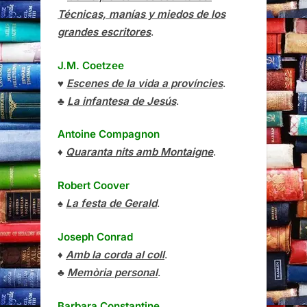
Técnicas, manías y miedos de los
grandes escritores
.
J.M. Coetzee
♥
Escenes de la vida a províncies
.
♣
La infantesa de Jesús
.
Antoine Compagnon
♦
Quaranta nits amb Montaigne
.
Robert Coover
♠
La festa de Gerald
.
Joseph Conrad
♦
Amb la corda al coll
.
♣
Memòria personal
.
Barbara Constantine