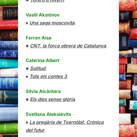
Vasili Aksiónov
♠
Una saga moscovita
.
Ferran Aisa
♣
CNT, la força obrera de Catalunya
.
Caterina Albert
♣
Solitud
.
♠
Tots els contes 3
.
Sílvia Alcàntara
♣
Els dies sense glòria
.
Svetlana Aleksiévitx
♠
La pregària de Txernòbil. Crònica
del futur
.