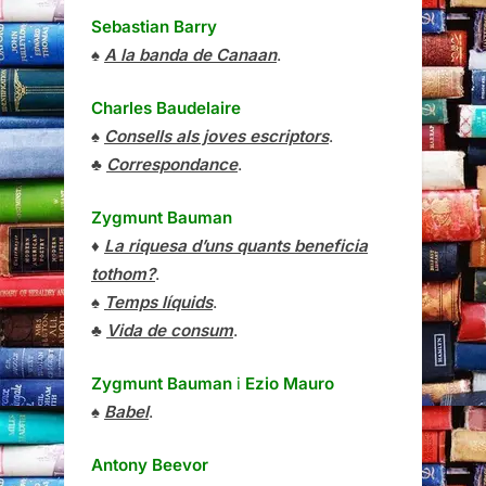
Sebastian Barry
♠
A la banda de Canaan
.
Charles Baudelaire
♠
Consells als joves escriptors
.
♣
Correspondance
.
Zygmunt Bauman
♦
La riquesa d’uns quants beneficia
tothom?
.
♠
Temps líquids
.
♣
Vida de consum
.
Zygmunt Bauman
i
Ezio Mauro
♠
Babel
.
Antony Beevor