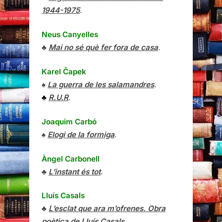
1944-1975
.
Neus Canyelles
♣
Mai no sé què fer fora de casa
.
Karel Čapek
♠
La guerra de les salamandres
.
♣
R.U.R
.
Joaquim Carbó
♠
Elogi de la formiga
.
Àngel Carbonell
♣
L’instant és tot
.
Lluís Casals
♣
L’esclat que ara m’ofrenes. Obra
poètica de Lluís Casals
.