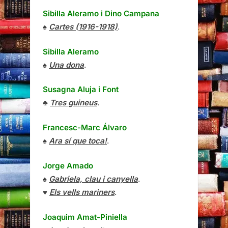
Sibilla Aleramo
i
Dino Campana
♠
Cartes (1916-1918)
.
Sibilla Aleramo
♠
Una dona
.
Susagna Aluja i Font
♣
Tres guineus
.
Francesc-Marc Álvaro
♠
Ara sí que toca!
.
Jorge Amado
♠
Gabriela, clau i canyella
.
♥
Els vells mariners
.
Joaquim Amat-Piniella