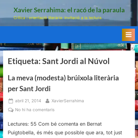
Skip
Xavier Serrahima: el racó de la paraula
to
Crítica i orientació literària: invitació a la lectura.
content
Etiqueta:
Sant Jordi al Núvol
La meva (modesta) brúixola literària
per Sant Jordi
Posted
By
abril 21, 2014
XavierSerrahima
on
a
No hi ha comentaris
La
Lectures: 55 Com bé comenta en Bernat
meva
(modesta)
Puigtobella, és més que possible que ara, tot just
brúixola