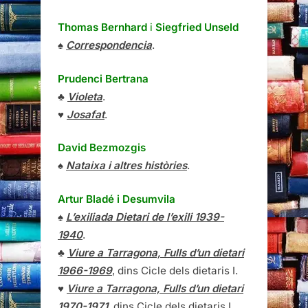
Thomas Bernhard
i
Siegfried Unseld
♠
Correspondencia
.
Prudenci Bertrana
♣
Violeta
.
♥
Josafat
.
David Bezmozgis
♠
Nataixa i altres històries
.
Artur Bladé i Desumvila
♠
L’exiliada Dietari de l’exili 1939-
1940
.
♣
Viure a Tarragona, Fulls d’un dietari
1966-1969
, dins Cicle dels dietaris I.
♥
Viure a Tarragona, Fulls d’un dietari
1970-1971
, dins Cicle dels dietaris I.