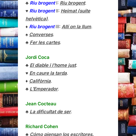
♣
Riu brogent
I:
Riu brogent
.
♥
Riu brogent
II:
Heimat (suite
helvètica)
.
♦
Riu brogent
III:
Allí on la llum
.
♠
Converses
.
♣
Fer les cartes
.
Jordi Coca
♣
El diable i l’home just
.
♥
En caure la tarda
.
♦
Califòrnia
.
♣
L’Emperador
.
Jean Cocteau
♣
La dificultat de ser
.
Richard Cohen
♣
Cómo piensan los escritores.