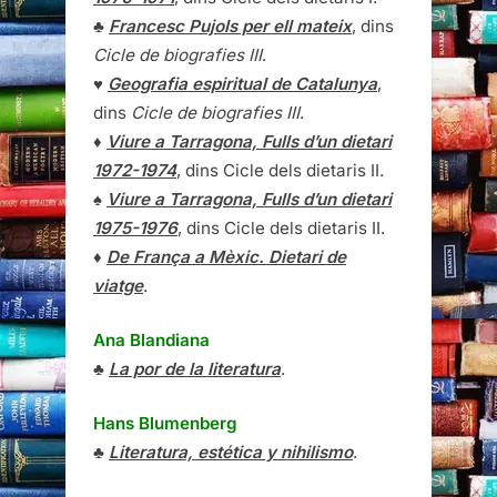
♣
Francesc Pujols per ell mateix
, dins
Cicle de biografies III
.
♥
Geografia espiritual de Catalunya
,
dins
Cicle de biografies III
.
♦
Viure a Tarragona, Fulls d’un dietari
1972-1974
, dins Cicle dels dietaris II.
♠
Viure a Tarragona, Fulls d’un dietari
1975-1976
, dins Cicle dels dietaris II.
♦
De França a Mèxic. Dietari de
viatge
.
Ana Blandiana
♣
La por de la literatura
.
Hans Blumenberg
♣
Literatura, estética y nihilismo
.