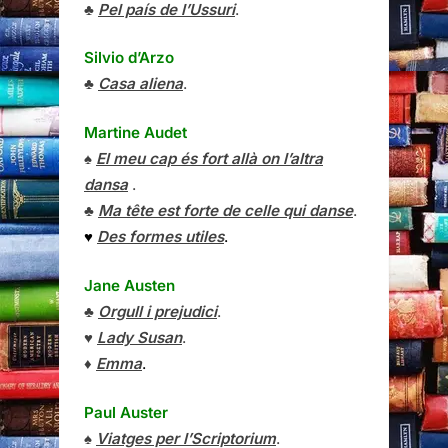
♣
Pel país de l’Ussuri
.
Silvio d’Arzo
♣
Casa aliena
.
Martine Audet
♠
El meu cap és fort allà on l’altra
dansa
.
♣
Ma tête est forte de celle qui danse
.
♥
Des formes utiles
.
Jane Austen
♣
Orgull i prejudici
.
♥
Lady Susan
.
♦
Emma
.
Paul Auster
♠
Viatges per l’Scriptorium
.