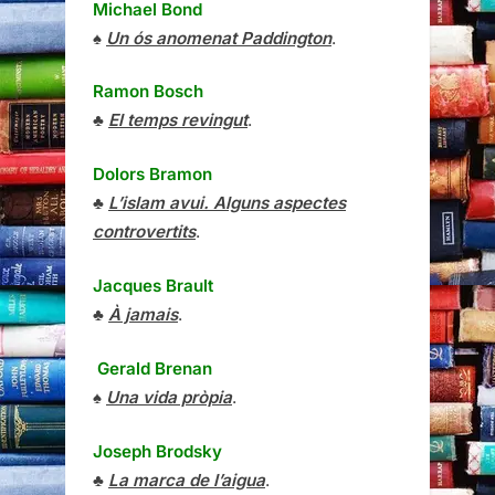
Michael Bond
♠
Un ós anomenat Paddington
.
Ramon Bosch
♣
El temps revingut
.
Dolors Bramon
♣
L’islam avui. Alguns aspectes
controvertits
.
Jacques Brault
♣
À jamais
.
Gerald Brenan
♠
Una vida pròpia
.
Joseph Brodsky
♣
La marca de l’aigua
.