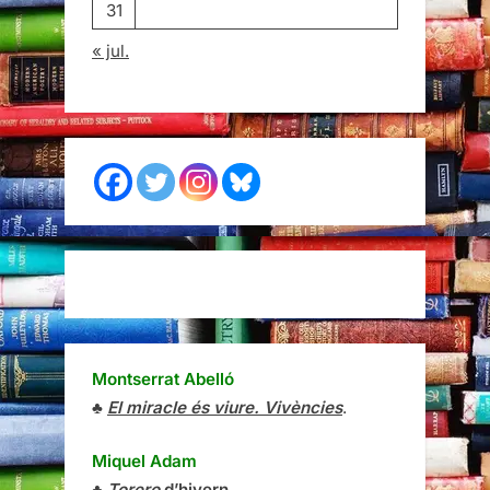
31
« jul.
Montserrat Abelló
♣
El miracle és viure. Vivències
.
Miquel Adam
♣
Torero
d’hivern
.