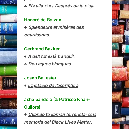
♣
Els ulls
, dins
Després de la pluja
.
Honoré de Balzac
♣
Splendeurs et misères des
courtisanes
.
Gerbrand Bakker
♠
A dalt tot està tranquil
.
♣
Deu oques blanques
.
Josep Ballester
♠
L’agitació de l’escriptura
.
asha bandele (& Patrisse Khan-
Cullors)
♣
Cuando te llaman terrorista: Una
memoria del Black Lives Matter
.