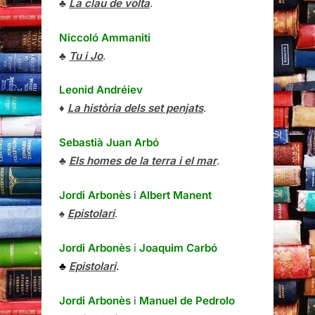
♣
La clau de volta
.
Niccoló Ammaniti
♣
Tu i Jo
.
Leonid Andréiev
♦
La història dels set penjats
.
Sebastià Juan Arbó
♣
Els homes de la terra i el mar
.
Jordi Arbonès
i
Albert Manent
♠
Epistolari
.
Jordi Arbonès
i
Joaquim Carbó
♣
Epistolari
.
Jordi Arbonès
i
Manuel de Pedrolo