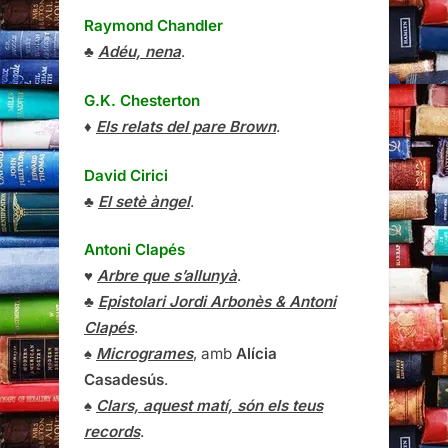
Raymond Chandler
♣
Adéu, nena
.
G.K. Chesterton
♦
Els relats del pare Brown
.
David Cirici
♣
El setè àngel
.
Antoni Clapés
♥
Arbre que s’allunyà
.
♣
Epistolari Jordi Arbonès & Antoni
Clapés
.
♠
Microgrames
, amb
Alícia
Casadesús
.
♠
Clars, aquest matí, són els teus
records
.