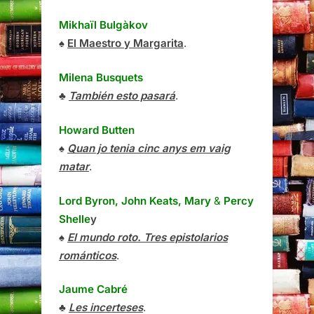
Mikhaïl Bulgàkov
♠
El Maestro y Margarita
.
Milena Busquets
♣
También esto pasará
.
Howard Butten
♠
Quan jo tenia cinc anys em vaig
matar
.
Lord Byron, John Keats, Mary
&
Percy
Shelle
y
♠
El mundo roto. Tres epistolarios
románticos
.
Jaume Cabré
♣
Les incerteses
.