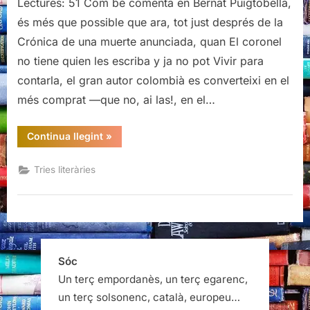
Lectures: 51 Com bé comenta en Bernat Puigtobella,
meva
(modesta)
és més que possible que ara, tot just després de la
brúixola
Crónica de una muerte anunciada, quan El coronel
literària
no tiene quien les escriba y ja no pot Vivir para
per
contarla, el gran autor colombià es converteixi en el
Sant
Jordi
més comprat —que no, ai las!, en el…
“La
Continua llegint
»
meva
(modesta)
brúixola
Tries literàries
literària
per
Sant
Jordi”
Sóc
Un terç empordanès, un terç egarenc,
un terç solsonenc, català, europeu…