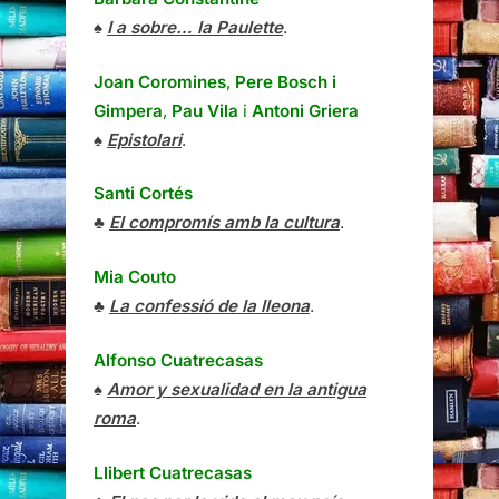
♠
I a sobre… la Paulette
.
Joan Coromines
,
Pere Bosch i
Gimpera
,
Pau Vila
i
Antoni Griera
♠
Epistolari
.
Santi Cortés
♣
El compromís amb la cultura
.
Mia Couto
♣
La confessió de la lleona
.
Alfonso Cuatrecasas
♠
Amor y sexualidad en la antigua
roma
.
Llibert Cuatrecasas