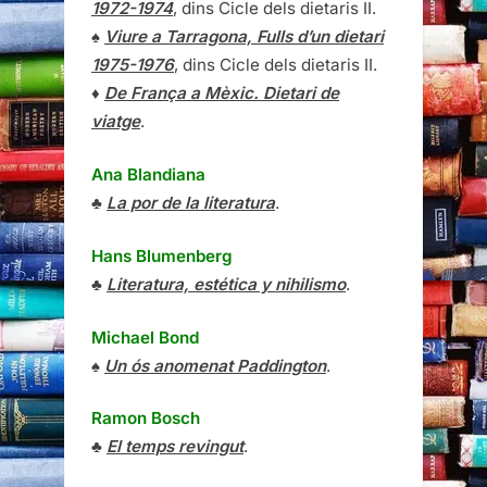
1972-1974
, dins Cicle dels dietaris II.
♠
Viure a Tarragona, Fulls d’un dietari
1975-1976
, dins Cicle dels dietaris II.
♦
De França a Mèxic. Dietari de
viatge
.
Ana Blandiana
♣
La por de la literatura
.
Hans Blumenberg
♣
Literatura, estética y nihilismo
.
Michael Bond
♠
Un ós anomenat Paddington
.
Ramon Bosch
♣
El temps revingut
.