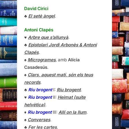
David Cirici
♣
El setè àngel
.
Antoni Clapés
♥
Arbre que s’allunyà
.
♣
Epistolari Jordi Arbonès & Antoni
Clapés
.
♠
Microgrames
, amb
Alícia
Casadesús
.
♠
Clars, aquest matí, són els teus
records
.
♣
Riu brogent
I:
Riu brogent
.
♥
Riu brogent
II:
Heimat (suite
helvètica)
.
♦
Riu brogent
III:
Allí on la llum
.
♠
Converses
.
♣
Fer les cartes
.