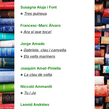
Susagna Aluja i Font
♣
Tres guineus
.
Francesc-Marc Álvaro
♠
Ara sí que toca!
.
Jorge Amado
♠
Gabriela, clau i canyella
.
♥
Els vells mariners
.
Joaquim Amat-Piniella
♣
La clau de volta
.
Niccoló Ammaniti
♣
Tu i Jo
.
Leonid Andréiev