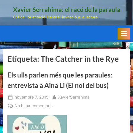
Skip
Xavier Serrahima: el racó de la paraula
to
Crítica i orientació literària: invitació a la lectura.
content
Etiqueta:
The Catcher in the Rye
Els ulls parlen més que les paraules:
entrevista a Aina Li (El noi del bus)
Posted
By
novembre 7, 2015
XavierSerrahima
on
a
No hi ha comentaris
Els
ulls
parlen
més