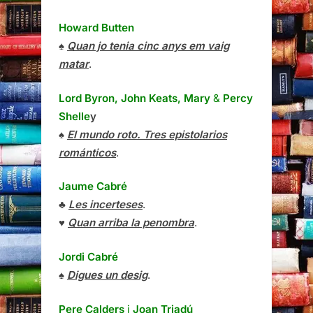
Howard Butten
♠
Quan jo tenia cinc anys em vaig
matar
.
Lord Byron, John Keats, Mary
&
Percy
Shelle
y
♠
El mundo roto. Tres epistolarios
románticos
.
Jaume Cabré
♣
Les incerteses
.
♥
Quan arriba la penombra
.
Jordi Cabré
♠
Digues un desig
.
Pere Calders
i
Joan Triadú