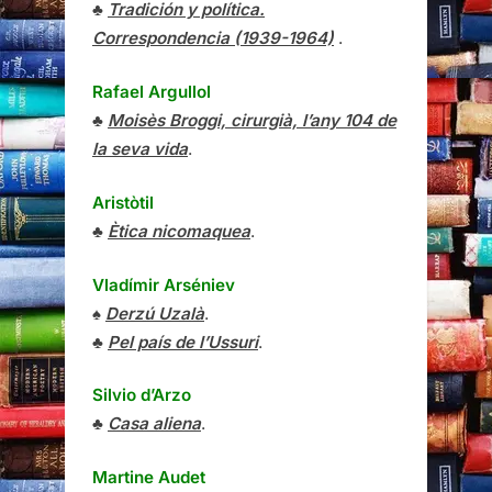
♣
Tradición y política.
Correspondencia (1939-1964)
.
Rafael Argullol
♣
Moisès Broggi, cirurgià, l’any 104 de
la seva vida
.
Aristòtil
♣
Ètica nicomaquea
.
Vladímir Arséniev
♠
Derzú Uzalà
.
♣
Pel país de l’Ussuri
.
Silvio d’Arzo
♣
Casa aliena
.
Martine Audet