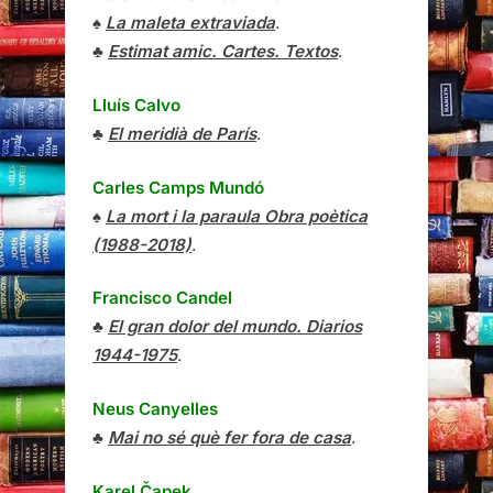
♠
La maleta extraviada
.
♣
Estimat amic. Cartes. Textos
.
Lluís Calvo
♣
El meridià de París
.
Carles Camps Mundó
♠
La mort i la paraula Obra poètica
(1988-2018)
.
Francisco Candel
♣
El gran dolor del mundo. Diarios
1944-1975
.
Neus Canyelles
♣
Mai no sé què fer fora de casa
.
Karel Čapek