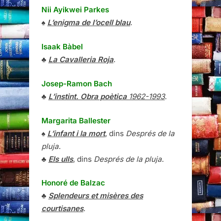
Nii Ayikwei Parkes
♠
L’enigma de l’ocell blau
.
Isaak Bàbel
♣
La Cavalleria Roja
.
Josep-Ramon Bach
♣
L’instint. Obra poètica
1962-1993
.
Margarita Ballester
♠
L’infant i la mort
, dins
Després de la
pluja
.
♣
Els ulls
, dins
Després de la pluja
.
Honoré de Balzac
♣
Splendeurs et misères des
courtisanes
.