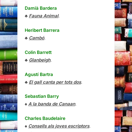
Damià Bardera
♣
Fauna Animal
.
Heribert Barrera
♣
Cambó
.
Colin Barrett
♣
Glanbeigh
.
Agustí Bartra
♣
El gall canta per tots dos
.
Sebastian Barry
♠
A la banda de Canaan
.
Charles Baudelaire
♠
Consells als joves escriptors
.