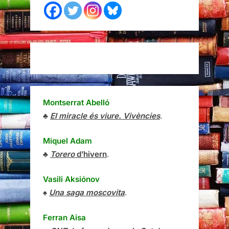
Montserrat Abelló
♣
El miracle és viure. Vivències
.
Miquel Adam
♣
Torero
d’hivern
.
Vasili Aksiónov
♠
Una saga moscovita
.
Ferran Aisa