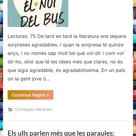
que
les
paraules:
entrevista
a
Lectures: 75 De tard en tard la literatura ens depara
Aina
sorpreses agradables. I quan la sorpresa té quinze
Li
anys, i no només sap molt bé què vol dir i com vol
(El
dir-ho, sinó que té les idees més que clares, no és
noi
del
que sigui agradable, és agradabilíssima. En un país
bus)
on la gent jove (i…
“Els
Continua llegint
»
ulls
parlen
més
Cròniques literàries
que
les
paraules:
entrevista
a
Els ulls parlen més que les paraules:
Aina