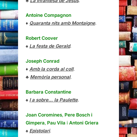
♣
La infantesa de Jesús
.
Antoine Compagnon
♦
Quaranta nits amb Montaigne
.
Robert Coover
♠
La festa de Gerald
.
Joseph Conrad
♦
Amb la corda al coll
.
♣
Memòria personal
.
Barbara Constantine
♠
I a sobre… la Paulette
.
Joan Coromines
,
Pere Bosch i
Gimpera
,
Pau Vila
i
Antoni Griera
♠
Epistolari
.