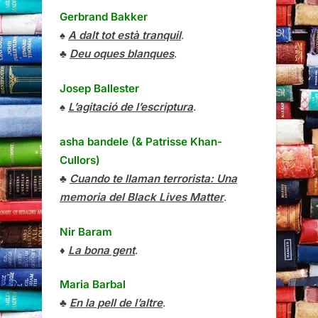
Gerbrand Bakker
♠
A dalt tot està tranquil
.
♣
Deu oques blanques
.
Josep Ballester
♠
L’agitació de l’escriptura
.
asha bandele (& Patrisse Khan-
Cullors)
♣
Cuando te llaman terrorista: Una
memoria del Black Lives Matter
.
Nir Baram
♦
La bona gent
.
Maria Barbal
♣
En la pell de l’altre
.