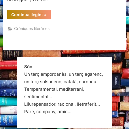
“Els
Continua llegint
»
ulls
parlen
més
Cròniques literàries
que
les
paraules:
entrevista
a
Aina
Li
(El
noi
Sóc
del
bus)”
Un terç empordanès, un terç egarenc,
un terç solsonenc, català, europeu…
Temperamental, mediterrani,
sentimental…
Lliurepensador, racional, lletraferit…
Pare, company, amic…