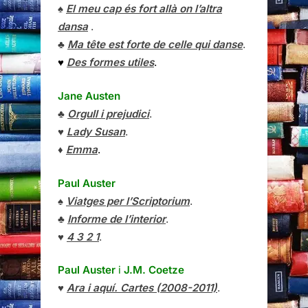
♠
El meu cap és fort allà on l’altra
dansa
.
♣
Ma tête est forte de celle qui danse
.
♥
Des formes utiles
.
Jane Austen
♣
Orgull i prejudici
.
♥
Lady Susan
.
♦
Emma
.
Paul Auster
♠
Viatges per l’Scriptorium
.
♣
Informe de l’interior
.
♥
4 3 2 1
.
Paul Auster
i
J.M. Coetze
♥
Ara i aquí. Cartes (2008-2011)
.