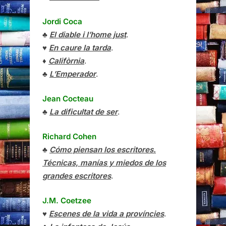
Jordi Coca
♣
El diable i l’home just
.
♥
En caure la tarda
.
♦
Califòrnia
.
♣
L’Emperador
.
Jean Cocteau
♣
La dificultat de ser
.
Richard Cohen
♣
Cómo piensan los escritores.
Técnicas, manías y miedos de los
grandes escritores
.
J.M. Coetzee
♥
Escenes de la vida a províncies
.