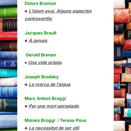
Dolors Bramon
♣
L’islam avui. Alguns aspectes
controvertits
.
Jacques Brault
♣
À jamais
.
Gerald Brenan
♠
Una vida pròpia
.
Joseph Brodsky
♣
La marca de l’aigua
.
Marc Antoni Broggi
♣
Per una mort apropiada
.
Moisès Broggi
i
Teresa Pous
♣
La necessitat de ser útil
.