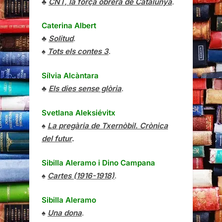
♣
CNT, la força obrera de Catalunya
.
Caterina Albert
♣
Solitud
.
♠
Tots els contes 3
.
Sílvia Alcàntara
♣
Els dies sense glòria
.
Svetlana Aleksiévitx
♠
La pregària de Txernòbil. Crònica
del futur
.
Sibilla Aleramo
i
Dino Campana
♠
Cartes (1916-1918)
.
Sibilla Aleramo
♠
Una dona
.