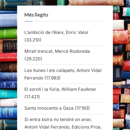
Més llegits
L’ambició de l’Aleix, Enric Valor
(33.210)
Mirall trencat, Mercè Rodoreda
(29.220)
Les llunes i els calàpets, Antoni Vidal
Ferrando
(17.983)
El soroll i la fúria, William Faulkner
(17.421)
Sants innocents a Gaza
(17.193)
Si entra boira no tendré on anar,
Antoni Vidal Ferrando, Edicions Proa,