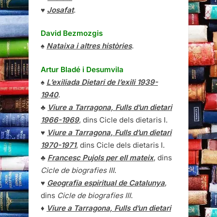
♥
Josafat
.
David Bezmozgis
♠
Nataixa i altres històries
.
Artur Bladé i Desumvila
♠
L’exiliada Dietari de l’exili 1939-
1940
.
♣
Viure a Tarragona, Fulls d’un dietari
1966-1969
, dins Cicle dels dietaris I.
♥
Viure a Tarragona, Fulls d’un dietari
1970-1971
, dins Cicle dels dietaris I.
♣
Francesc Pujols per ell mateix
, dins
Cicle de biografies III
.
♥
Geografia espiritual de Catalunya
,
dins
Cicle de biografies III
.
♦
Viure a Tarragona, Fulls d’un dietari