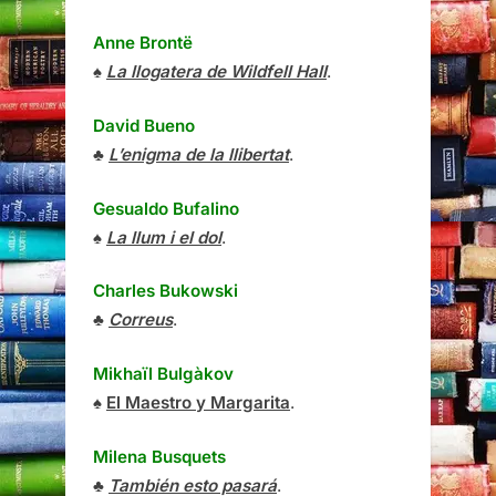
Anne Brontë
♠
La llogatera de Wildfell Hall
.
David Bueno
♣
L’enigma de la llibertat
.
Gesualdo Bufalino
♠
La llum i el dol
.
Charles Bukowski
♣
Correus
.
Mikhaïl Bulgàkov
♠
El Maestro y Margarita
.
Milena Busquets
♣
También esto pasará
.