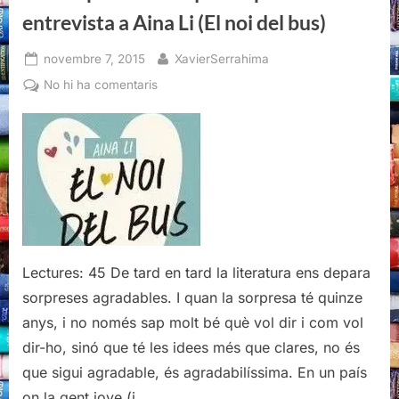
Li
(El
entrevista a Aina Li (El noi del bus)
noi
del
bus)”
Posted
By
novembre 7, 2015
XavierSerrahima
on
a
No hi ha comentaris
Els
ulls
parlen
més
que
les
paraules:
entrevista
a
Lectures: 45 De tard en tard la literatura ens depara
Aina
sorpreses agradables. I quan la sorpresa té quinze
Li
anys, i no només sap molt bé què vol dir i com vol
(El
dir-ho, sinó que té les idees més que clares, no és
noi
del
que sigui agradable, és agradabilíssima. En un país
bus)
on la gent jove (i…