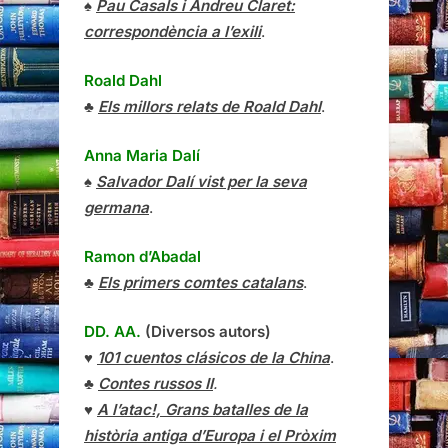
♠
Pau Casals i Andreu Claret:
correspondència a l’exili
.
Roald Dahl
♣
Els millors relats de Roald Dahl
.
Anna Maria Dalí
♠
Salvador Dalí vist per la seva
germana
.
Ramon d’Abadal
♣
Els primers comtes catalans
.
DD. AA.
(Diversos autors)
♥
101 cuentos clásicos de la China
.
♣
Contes russos II
.
♥
A l’atac!, Grans batalles de la
història antiga d’Europa i el Pròxim