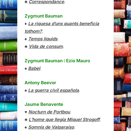
♣
Correspondance
.
Zygmunt Bauman
♦
La riquesa d’uns quants beneficia
tothom?
.
♠
Temps líquids
.
♣
Vida de consum
.
Zygmunt Bauman
i
Ezio Mauro
♠
Babel
.
Antony Beevor
♠
La guerra civil española
.
Jaume Benavente
♥
Nocturn de Portbou
.
♣
L’home que llegia Miquel Strogoff
.
♠
Somnis de Valparaíso
.