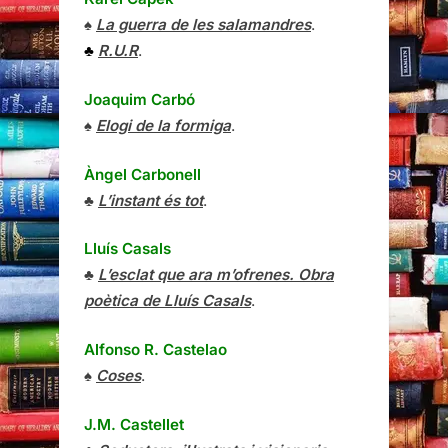
♠
La guerra de les salamandres
.
♣
R.U.R
.
Joaquim Carbó
♠
Elogi de la formiga
.
Àngel Carbonell
♣
L’instant és tot
.
Lluís Casals
♣
L’esclat que ara m’ofrenes. Obra
poètica de Lluís Casals
.
Alfonso R. Castelao
♠
Coses
.
J.M. Castellet