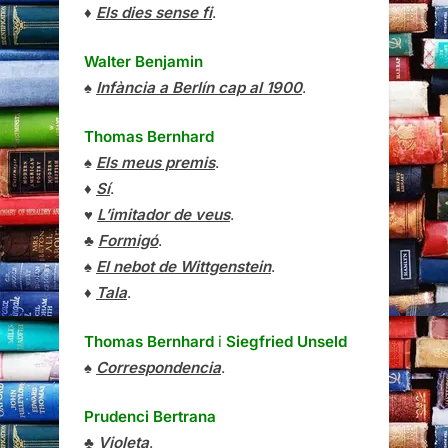
♦
Els dies sense fi
.
Walter Benjamin
♠
Infància a Berlín cap al 1900
.
Thomas Bernhard
♠
Els meus premis
.
♦
Sí
.
♥
L’imitador de veus
.
♣
Formigó
.
♠
El nebot de Wittgenstein
.
♦
Tala
.
Thomas Bernhard
i
Siegfried Unseld
♠
Correspondencia
.
Prudenci Bertrana
♣
Violeta
.