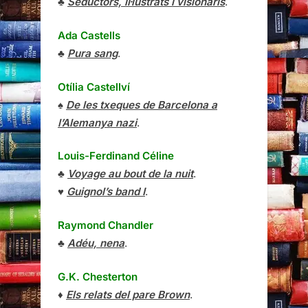
♣
Seductors, il·lustrats i visionaris
.
Ada Castells
♣
Pura sang
.
Otília Castellví
♠
De les txeques de Barcelona a
l’Alemanya nazi
.
Louis-Ferdinand Céline
♣
Voyage au bout de la nuit
.
♥
Guignol’s band I
.
Raymond Chandler
♣
Adéu, nena
.
G.K. Chesterton
♦
Els relats del pare Brown
.