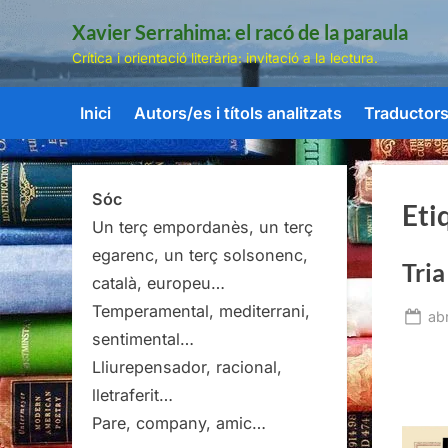
Skip
Xavier Serrahima: el racó de la paraula
to
Crítica i orientació literària: invitació a la lectura.
content
Inici
Autors/es i títols analitzats
Traductors/
Sóc
Eti
Un terç empordanès, un terç
egarenc, un terç solsonenc,
Tria
català, europeu…
Temperamental, mediterrani,
Po
abr
sentimental…
on
Lliurepensador, racional,
lletraferit…
Pare, company, amic…