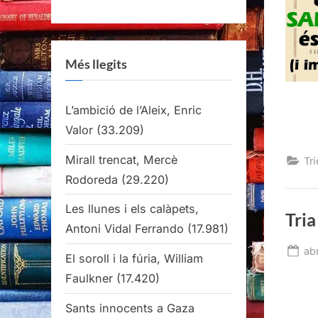
Més llegits
L’ambició de l’Aleix, Enric
Valor
(33.209)
Mirall trencat, Mercè
Tri
Rodoreda
(29.220)
Les llunes i els calàpets,
Tria
Antoni Vidal Ferrando
(17.981)
Po
abr
El soroll i la fúria, William
on
Faulkner
(17.420)
Sants innocents a Gaza