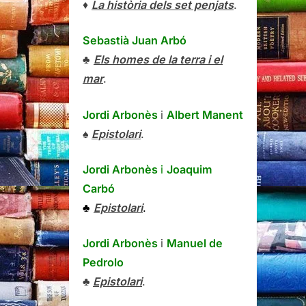
♦
La història dels set penjats
.
Sebastià Juan Arbó
♣
Els homes de la terra i el
mar
.
Jordi Arbonès
i
Albert Manent
♠
Epistolari
.
Jordi Arbonès
i
Joaquim
Carbó
♣
Epistolari
.
Jordi Arbonès
i
Manuel de
Pedrolo
♣
Epistolari
.