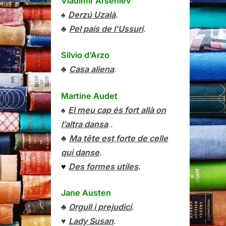
Vladímir Arséniev
♠
Derzú Uzalà
.
♣
Pel país de l’Ussuri
.
Silvio d’Arzo
♣
Casa aliena
.
Martine Audet
♠
El meu cap és fort allà on
l’altra dansa
.
♣
Ma tête est forte de celle
qui danse
.
♥
Des formes utiles
.
Jane Austen
♣
Orgull i prejudici
.
♥
Lady Susan
.