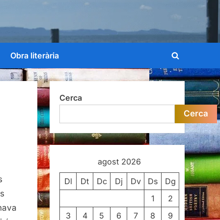
Obra literària
Toggle
search
form
Cerca
Cerca
agost 2026
s
Dl
Dt
Dc
Dj
Dv
Ds
Dg
as
1
2
nava
3
4
5
6
7
8
9