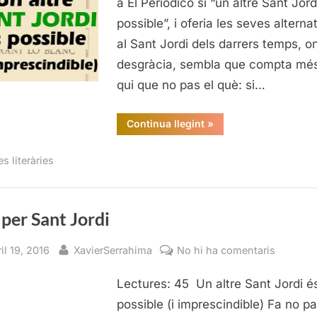
a El Periódico si “un altre Sant Jord
possible”, i oferia les seves alterna
al Sant Jordi dels darrers temps, on
desgràcia, sembla que compta més
qui que no pas el què: si…
“Tria
Continua llegint
»
per
Sant
Jordi”
es literàries
 per Sant Jordi
sted
By
a
il 19, 2016
XavierSerrahima
No hi ha comentaris
Tria
Lectures: 45 Un altre Sant Jordi é
per
Sant
possible (i imprescindible) Fa no p