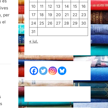
i és
10
11
12
13
14
15
16
tives
17
18
19
20
21
22
23
, per
 el
24
25
26
27
28
29
30
31
« jul.
s
as