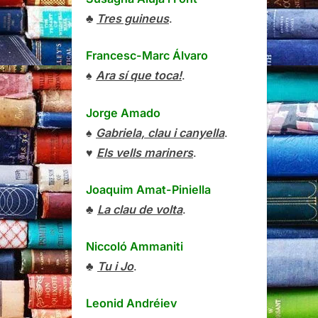
♣
Tres guineus
.
Francesc-Marc Álvaro
♠
Ara sí que toca!
.
Jorge Amado
♠
Gabriela, clau i canyella
.
♥
Els vells mariners
.
Joaquim Amat-Piniella
♣
La clau de volta
.
Niccoló Ammaniti
♣
Tu i Jo
.
Leonid Andréiev