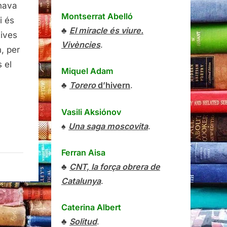
nava
Montserrat Abelló
i és
♣
El miracle és viure.
tives
Vivències
.
, per
 el
Miquel Adam
♣
Torero
d’hivern
.
Vasili Aksiónov
♠
Una saga moscovita
.
Ferran Aisa
♣
CNT, la força obrera de
Catalunya
.
Caterina Albert
♣
Solitud
.