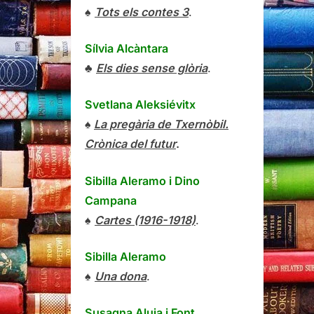
♠
Tots els contes 3
.
Sílvia Alcàntara
♣
Els dies sense glòria
.
Svetlana Aleksiévitx
♠
La pregària de Txernòbil.
Crònica del futur
.
Sibilla Aleramo
i
Dino
Campana
♠
Cartes (1916-1918)
.
Sibilla Aleramo
♠
Una dona
.
Susagna Aluja i Font