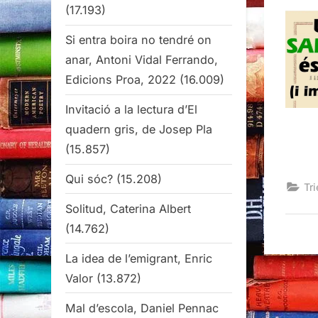
(17.193)
Si entra boira no tendré on
anar, Antoni Vidal Ferrando,
Edicions Proa, 2022
(16.009)
Invitació a la lectura d’El
quadern gris, de Josep Pla
(15.857)
Qui sóc?
(15.208)
Tri
Solitud, Caterina Albert
(14.762)
La idea de l’emigrant, Enric
Valor
(13.872)
Mal d’escola, Daniel Pennac