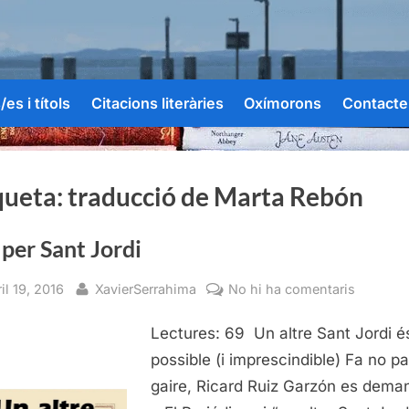
es i títols
Citacions literàries
Oxímorons
Contacte
queta:
traducció de Marta Rebón
 per Sant Jordi
sted
By
a
il 19, 2016
XavierSerrahima
No hi ha comentaris
Tria
Lectures: 69 Un altre Sant Jordi é
per
Sant
possible (i imprescindible) Fa no p
Jordi
gaire, Ricard Ruiz Garzón es dema