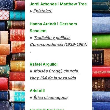
Jordi Arbonès
i
Matthew Tree
♠
Epistolari
,.
Hanna Arendt
i
Gershom
Scholem
♣
Tradición y política.
Correspondencia (1939-1964)
.
Rafael Argullol
♣
Moisès Broggi, cirurgià,
l’any 104 de la seva vida
.
Aristòtil
♣
Ètica nicomaquea
.