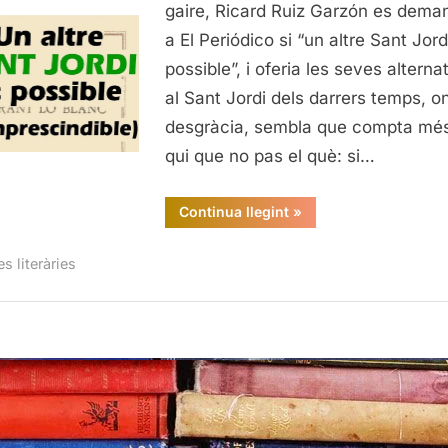
Jordi
gaire, Ricard Ruiz Garzón es dema
a El Periódico si “un altre Sant Jord
possible”, i oferia les seves alterna
al Sant Jordi dels darrers temps, on
desgràcia, sembla que compta més
qui que no pas el què: si…
“Tria
Continua llegint
»
per
Sant
Jordi”
es literàries