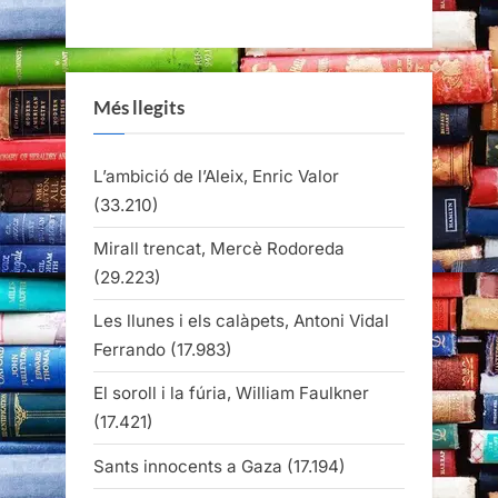
Més llegits
L’ambició de l’Aleix, Enric Valor
(33.210)
Mirall trencat, Mercè Rodoreda
(29.223)
Les llunes i els calàpets, Antoni Vidal
Ferrando
(17.983)
El soroll i la fúria, William Faulkner
(17.421)
Sants innocents a Gaza
(17.194)