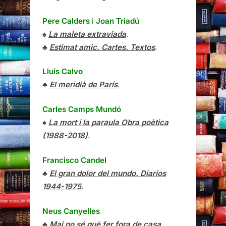
Pere Calders
i
Joan Triadú
♠
La maleta extraviada
.
♣
Estimat amic. Cartes. Textos
.
Lluís Calvo
♣
El meridià de París
.
Carles Camps Mundó
♠
La mort i la paraula Obra poètica
(1988-2018)
.
Francisco Candel
♣
El gran dolor del mundo. Diarios
1944-1975
.
Neus Canyelles
♣
Mai no sé què fer fora de casa
.