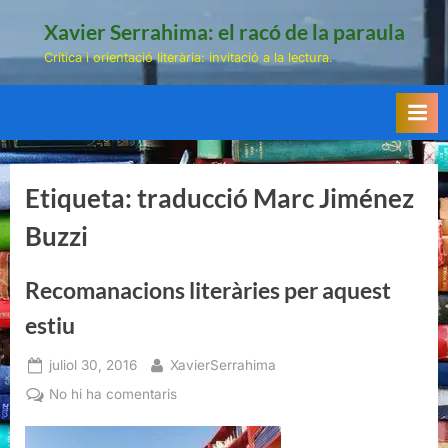
Skip
Xavier Serrahima: el racó de la paraula
to
Crítica i orientació literària: invitació a la lectura.
content
Etiqueta:
traducció Marc Jiménez
Buzzi
Recomanacions literàries per aquest
estiu
Posted
By
juliol 30, 2016
XavierSerrahima
on
a
No hi ha comentaris
Recomanacions
literàries