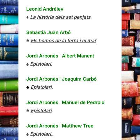
Leonid Andréiev
♦
La història dels set penjats
.
Sebastià Juan Arbó
♣
Els homes de la terra i el mar
.
Jordi Arbonès
i
Albert Manent
♠
Epistolari
.
Jordi Arbonès
i
Joaquim Carbó
♣
Epistolari
.
Jordi Arbonès
i
Manuel de Pedrolo
♣
Epistolari
.
Jordi Arbonès
i
Matthew Tree
♠
Epistolari
,.