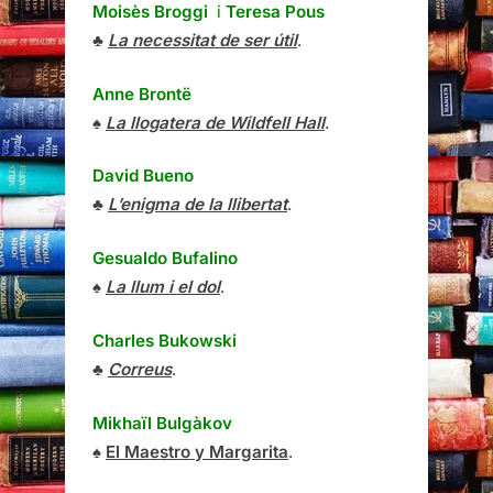
Moisès Broggi
i
Teresa Pous
♣
La necessitat de ser útil
.
Anne Brontë
♠
La llogatera de Wildfell Hall
.
David Bueno
♣
L’enigma de la llibertat
.
Gesualdo Bufalino
♠
La llum i el dol
.
Charles Bukowski
♣
Correus
.
Mikhaïl Bulgàkov
♠
El Maestro y Margarita
.