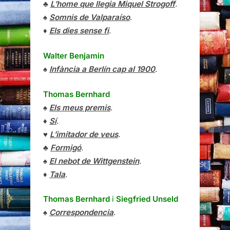
♣
L’home que llegia Miquel Strogoff
.
♠
Somnis de Valparaíso
.
♦
Els dies sense fi
.
Walter Benjamin
♠
Infància a Berlín cap al 1900
.
Thomas Bernhard
♠
Els meus premis
.
♦
Sí
.
♥
L’imitador de veus
.
♣
Formigó
.
♠
El nebot de Wittgenstein
.
♦
Tala
.
Thomas Bernhard
i
Siegfried Unseld
♠
Correspondencia
.