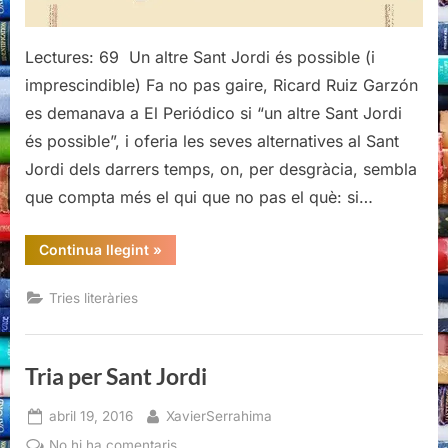
Lectures: 69 Un altre Sant Jordi és possible (i
imprescindible) Fa no pas gaire, Ricard Ruiz Garzón
es demanava a El Periódico si “un altre Sant Jordi
és possible”, i oferia les seves alternatives al Sant
Jordi dels darrers temps, on, per desgràcia, sembla
que compta més el qui que no pas el què: si…
“Tria
Continua llegint
»
per
Sant
Jordi”
Tries literàries
Tria per Sant Jordi
Posted
By
abril 19, 2016
XavierSerrahima
on
a
No hi ha comentaris