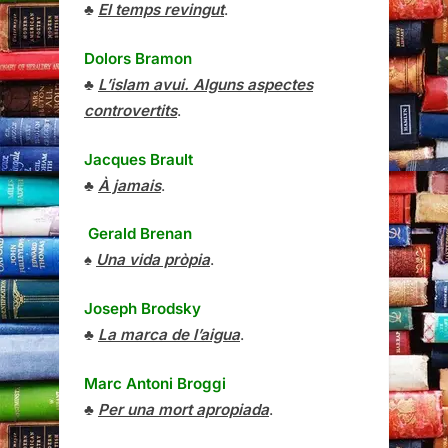
♣
El temps revingut
.
Dolors Bramon
♣
L’islam avui. Alguns aspectes
controvertits
.
Jacques Brault
♣
À jamais
.
Gerald Brenan
♠
Una vida pròpia
.
Joseph Brodsky
♣
La marca de l’aigua
.
Marc Antoni Broggi
♣
Per una mort apropiada
.