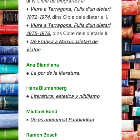
dins
Cicle de biografies III
.
♦
Viure a Tarragona, Fulls d’un dietari
1972-1974
, dins Cicle dels dietaris II.
♠
Viure a Tarragona, Fulls d’un dietari
1975-1976
, dins Cicle dels dietaris II.
♦
De França a Mèxic. Dietari de
viatge
.
Ana Blandiana
♣
La por de la literatura
.
Hans Blumenberg
♣
Literatura, estética y nihilismo
.
Michael Bond
♠
Un ós anomenat Paddington
.
Ramon Bosch