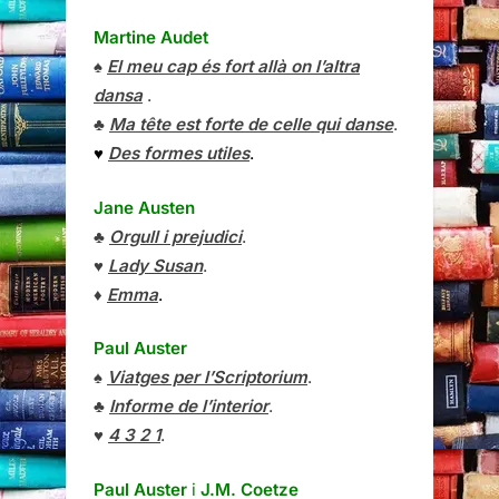
Martine Audet
♠
El meu cap és fort allà on l’altra
dansa
.
♣
Ma tête est forte de celle qui danse
.
♥
Des formes utiles
.
Jane Austen
♣
Orgull i prejudici
.
♥
Lady Susan
.
♦
Emma
.
Paul Auster
♠
Viatges per l’Scriptorium
.
♣
Informe de l’interior
.
♥
4 3 2 1
.
Paul Auster
i
J.M. Coetze