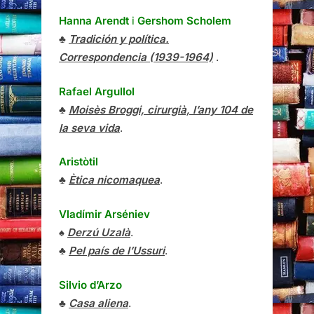
Hanna Arendt
i
Gershom Scholem
♣
Tradición y política.
Correspondencia (1939-1964)
.
Rafael Argullol
♣
Moisès Broggi, cirurgià, l’any 104 de
la seva vida
.
Aristòtil
♣
Ètica nicomaquea
.
Vladímir Arséniev
♠
Derzú Uzalà
.
♣
Pel país de l’Ussuri
.
Silvio d’Arzo
♣
Casa aliena
.