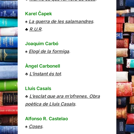
Karel Čapek
♠
La guerra de les salamandres
.
♣
R.U.R
.
Joaquim Carbó
♠
Elogi de la formiga
.
Àngel Carbonell
♣
L’instant és tot
.
Lluís Casals
♣
L’esclat que ara m’ofrenes. Obra
poètica de Lluís Casals
.
Alfonso R. Castelao
♠
Coses
.