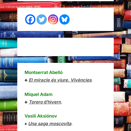
Montserrat Abelló
♣
El miracle és viure. Vivències
.
Miquel Adam
♣
Torero
d’hivern
.
Vasili Aksiónov
♠
Una saga moscovita
.