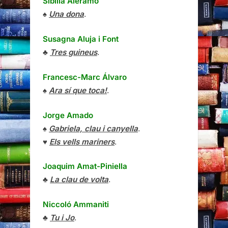
Sibilla Aleramo
♠
Una dona
.
Susagna Aluja i Font
♣
Tres guineus
.
Francesc-Marc Álvaro
♠
Ara sí que toca!
.
Jorge Amado
♠
Gabriela, clau i canyella
.
♥
Els vells mariners
.
Joaquim Amat-Piniella
♣
La clau de volta
.
Niccoló Ammaniti
♣
Tu i Jo
.