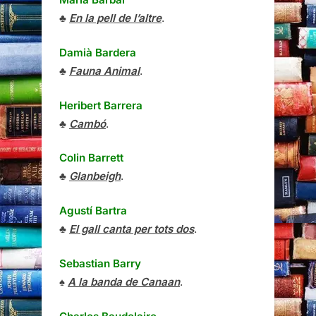
♣
En la pell de l’altre
.
Damià Bardera
♣
Fauna Animal
.
Heribert Barrera
♣
Cambó
.
Colin Barrett
♣
Glanbeigh
.
Agustí Bartra
♣
El gall canta per tots dos
.
Sebastian Barry
♠
A la banda de Canaan
.