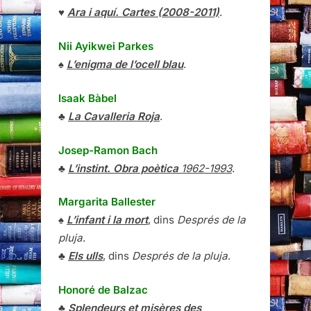
♥
Ara i aquí. Cartes (2008-2011)
.
Nii Ayikwei Parkes
♠
L’enigma de l’ocell blau
.
Isaak Bàbel
♣
La Cavalleria Roja
.
Josep-Ramon Bach
♣
L’instint. Obra poètica
1962-1993
.
Margarita Ballester
♠
L’infant i la mort
, dins
Després de la
pluja
.
♣
Els ulls
, dins
Després de la pluja
.
Honoré de Balzac
♣
Splendeurs et misères des