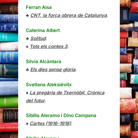
Ferran Aisa
♣
CNT, la força obrera de Catalunya
.
Caterina Albert
♣
Solitud
.
♠
Tots els contes 3
.
Sílvia Alcàntara
♣
Els dies sense glòria
.
Svetlana Aleksiévitx
♠
La pregària de Txernòbil. Crònica
del futur
.
Sibilla Aleramo
i
Dino Campana
♠
Cartes (1916-1918)
.