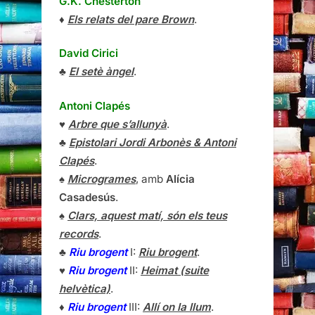
G.K. Chesterton
♦
Els relats del pare Brown
.
David Cirici
♣
El setè àngel
.
Antoni Clapés
♥
Arbre que s’allunyà
.
♣
Epistolari Jordi Arbonès & Antoni
Clapés
.
♠
Microgrames
, amb
Alícia
Casadesús
.
♠
Clars, aquest matí, són els teus
records
.
♣
Riu brogent
I:
Riu brogent
.
♥
Riu brogent
II:
Heimat (suite
helvètica)
.
♦
Riu brogent
III:
Allí on la llum
.