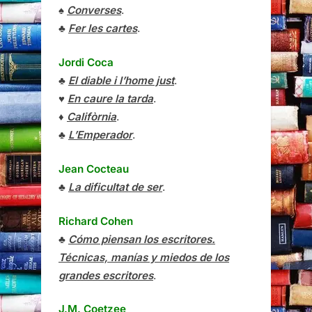
♠
Converses
.
♣
Fer les cartes
.
Jordi Coca
♣
El diable i l’home just
.
♥
En caure la tarda
.
♦
Califòrnia
.
♣
L’Emperador
.
Jean Cocteau
♣
La dificultat de ser
.
Richard Cohen
♣
Cómo piensan los escritores.
Técnicas, manías y miedos de los
grandes escritores
.
J.M. Coetzee