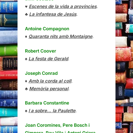
♥
Escenes de la vida a províncies
.
♣
La infantesa de Jesús
.
Antoine Compagnon
♦
Quaranta nits amb Montaigne
.
Robert Coover
♠
La festa de Gerald
.
Joseph Conrad
♦
Amb la corda al coll
.
♣
Memòria personal
.
Barbara Constantine
♠
I a sobre… la Paulette
.
Joan Coromines
,
Pere Bosch i
Gimpera
,
Pau Vila
i
Antoni Griera