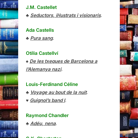
J.M. Castellet
♣
Seductors, il·lustrats i visionaris
.
Ada Castells
♣
Pura sang
.
Otília Castellví
♠
De les txeques de Barcelona a
l’Alemanya nazi
.
Louis-Ferdinand Céline
♣
Voyage au bout de la nuit
.
♥
Guignol’s band I
.
Raymond Chandler
♣
Adéu, nena
.