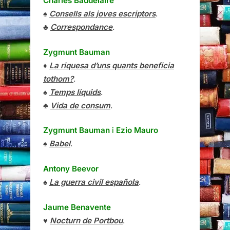
Charles Baudelaire
♠
Consells als joves escriptors
.
♣
Correspondance
.
Zygmunt Bauman
♦
La riquesa d’uns quants beneficia
tothom?
.
♠
Temps líquids
.
♣
Vida de consum
.
Zygmunt Bauman
i
Ezio Mauro
♠
Babel
.
Antony Beevor
♠
La guerra civil española
.
Jaume Benavente
♥
Nocturn de Portbou
.