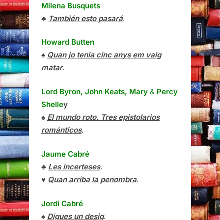
Milena Busquets
♣
También esto pasará
.
Howard Butten
♠
Quan jo tenia cinc anys em vaig
matar
.
Lord Byron, John Keats, Mary
&
Percy
Shelle
y
♠
El mundo roto. Tres epistolarios
románticos
.
Jaume Cabré
♣
Les incerteses
.
♥
Quan arriba la penombra
.
Jordi Cabré
♠
Digues un desig
.