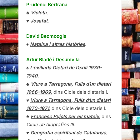
Prudenci Bertrana
♣
Violeta
.
♥
Josafat
.
David Bezmozgis
♠
Nataixa i altres històries
.
Artur Bladé i Desumvila
♠
L’exiliada Dietari de l’exili 1939-
1940
.
♣
Viure a Tarragona, Fulls d’un dietari
1966-1969
, dins Cicle dels dietaris I.
♥
Viure a Tarragona, Fulls d’un dietari
1970-1971
, dins Cicle dels dietaris I.
♣
Francesc Pujols per ell mateix
, dins
Cicle de biografies III
.
♥
Geografia espiritual de Catalunya
,