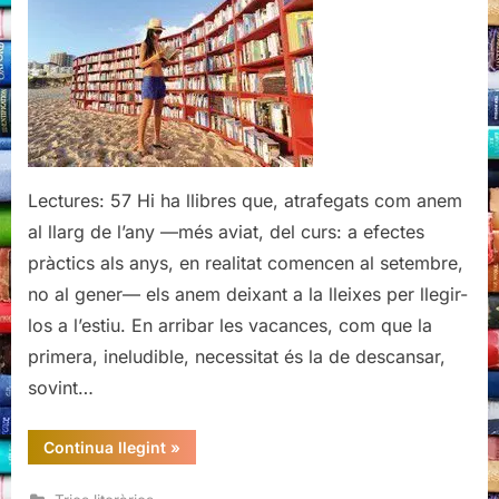
per
aquest
estiu
Lectures: 57 Hi ha llibres que, atrafegats com anem
al llarg de l’any —més aviat, del curs: a efectes
pràctics als anys, en realitat comencen al setembre,
no al gener— els anem deixant a la lleixes per llegir-
los a l’estiu. En arribar les vacances, com que la
primera, ineludible, necessitat és la de descansar,
sovint…
“Recomanacions
Continua llegint
»
literàries
per
aquest