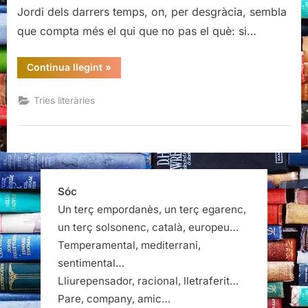
Jordi dels darrers temps, on, per desgràcia, sembla
que compta més el qui que no pas el què: si…
“Tria
Continua llegint
»
per
Sant
Jordi”
Tries literàries
Sóc
Un terç empordanès, un terç egarenc,
un terç solsonenc, català, europeu…
Temperamental, mediterrani,
sentimental…
Lliurepensador, racional, lletraferit…
Pare, company, amic…