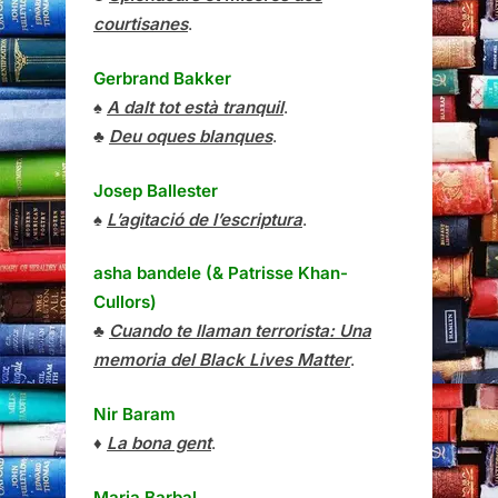
courtisanes
.
Gerbrand Bakker
♠
A dalt tot està tranquil
.
♣
Deu oques blanques
.
Josep Ballester
♠
L’agitació de l’escriptura
.
asha bandele (& Patrisse Khan-
Cullors)
♣
Cuando te llaman terrorista: Una
memoria del Black Lives Matter
.
Nir Baram
♦
La bona gent
.
Maria Barbal