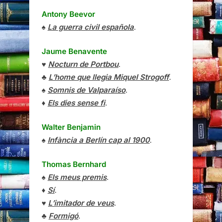
Antony Beevor
♠
La guerra civil española
.
Jaume Benavente
♥
Nocturn de Portbou
.
♣
L’home que llegia Miquel Strogoff
.
♠
Somnis de Valparaíso
.
♦
Els dies sense fi
.
Walter Benjamin
♠
Infància a Berlín cap al 1900
.
Thomas Bernhard
♠
Els meus premis
.
♦
Sí
.
♥
L’imitador de veus
.
♣
Formigó
.