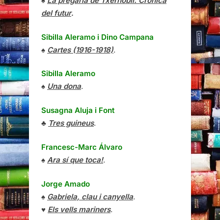
♠
La pregària de Txernòbil. Crònica
del futur
.
Sibilla Aleramo
i
Dino Campana
♠
Cartes (1916-1918)
.
Sibilla Aleramo
♠
Una dona
.
Susagna Aluja i Font
♣
Tres guineus
.
Francesc-Marc Álvaro
♠
Ara sí que toca!
.
Jorge Amado
♠
Gabriela, clau i canyella
.
♥
Els vells mariners
.