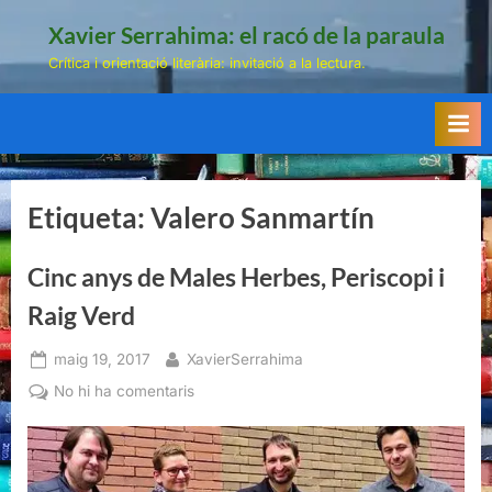
Skip
Xavier Serrahima: el racó de la paraula
to
Crítica i orientació literària: invitació a la lectura.
content
Etiqueta:
Valero Sanmartín
Cinc anys de Males Herbes, Periscopi i
Raig Verd
Posted
By
maig 19, 2017
XavierSerrahima
on
a
No hi ha comentaris
Cinc
anys
de
Males