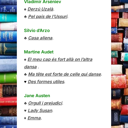
Vladímir Arséniev
♠
Derzú Uzalà
.
♣
Pel país de l’Ussuri
.
Silvio d’Arzo
♣
Casa aliena
.
Martine Audet
♠
El meu cap és fort allà on l’altra
dansa
.
♣
Ma tête est forte de celle qui danse
.
♥
Des formes utiles
.
Jane Austen
♣
Orgull i prejudici
.
♥
Lady Susan
.
♦
Emma
.