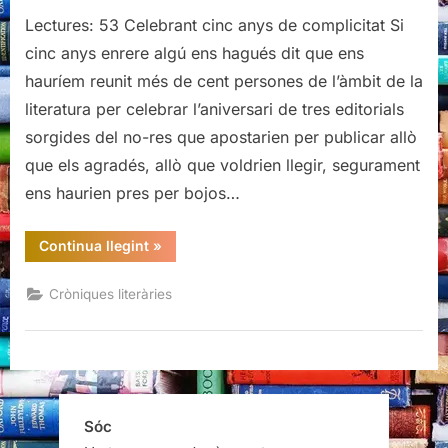
Lectures: 53 Celebrant cinc anys de complicitat Si
cinc anys enrere algú ens hagués dit que ens
hauríem reunit més de cent persones de l’àmbit de la
literatura per celebrar l’aniversari de tres editorials
sorgides del no-res que apostarien per publicar allò
que els agradés, allò que voldrien llegir, segurament
ens haurien pres per bojos…
“Cinc
Continua llegint
»
anys
de
Males
Cròniques literàries
Herbes,
Periscopi
i
Raig
Verd”
Sóc