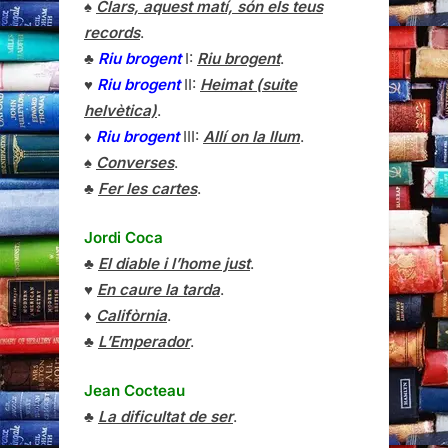
♠
Clars, aquest matí, són els teus
records
.
♣
Riu brogent
I:
Riu brogent
.
♥
Riu brogent
II:
Heimat (suite
helvètica)
.
♦
Riu brogent
III:
Allí on la llum
.
♠
Converses
.
♣
Fer les cartes
.
Jordi Coca
♣
El diable i l’home just
.
♥
En caure la tarda
.
♦
Califòrnia
.
♣
L’Emperador
.
Jean Cocteau
♣
La dificultat de ser
.