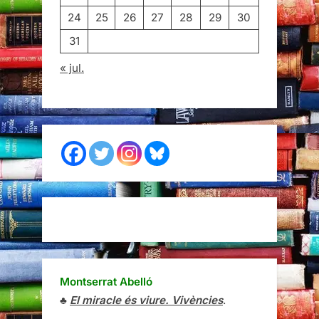
24
25
26
27
28
29
30
31
« jul.
Montserrat Abelló
♣
El miracle és viure. Vivències
.