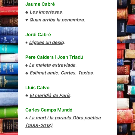
Jaume Cabré
♣
Les incerteses
.
♥
Quan arriba la penombra
.
Jordi Cabré
♠
Digues un desig
.
Pere Calders
i
Joan Triadú
♠
La maleta extraviada
.
♣
Estimat amic. Cartes. Textos
.
Lluís Calvo
♣
El meridià de París
.
Carles Camps Mundó
♠
La mort i la paraula Obra poètica
(1988-2018)
.