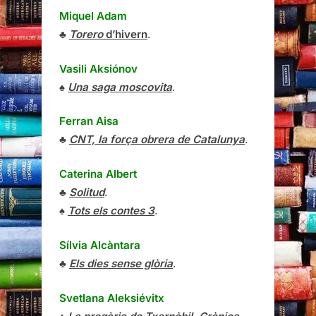
Miquel Adam
♣
Torero
d’hivern
.
Vasili Aksiónov
♠
Una saga moscovita
.
Ferran Aisa
♣
CNT, la força obrera de Catalunya
.
Caterina Albert
♣
Solitud
.
♠
Tots els contes 3
.
Sílvia Alcàntara
♣
Els dies sense glòria
.
Svetlana Aleksiévitx