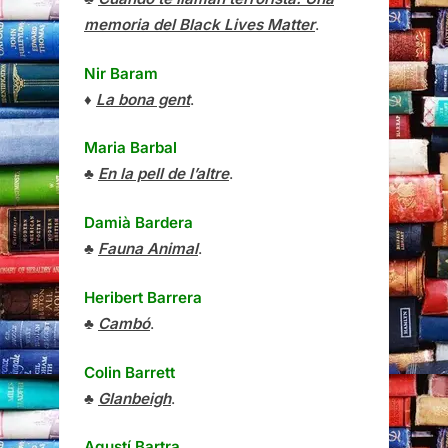
memoria del Black Lives Matter
.
Nir Baram
♦
La bona gent
.
Maria Barbal
♣
En la pell de l’altre
.
Damià Bardera
♣
Fauna Animal
.
Heribert Barrera
♣
Cambó
.
Colin Barrett
♣
Glanbeigh
.
Agustí Bartra