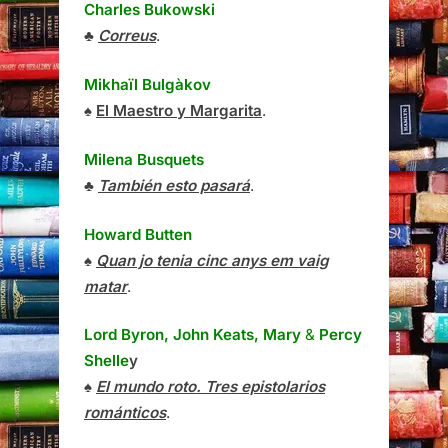
Charles Bukowski
♣
Correus
.
Mikhaïl Bulgàkov
♠
El Maestro y Margarita
.
Milena Busquets
♣
También esto pasará
.
Howard Butten
♠
Quan jo tenia cinc anys em vaig
matar
.
Lord Byron, John Keats, Mary
&
Percy
Shelle
y
♠
El mundo roto. Tres epistolarios
románticos
.