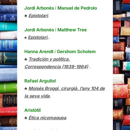
Jordi Arbonès
i
Manuel de Pedrolo
♣
Epistolari
.
Jordi Arbonès
i
Matthew Tree
♠
Epistolari
,.
Hanna Arendt
i
Gershom Scholem
♣
Tradición y política.
Correspondencia (1939-1964)
.
Rafael Argullol
♣
Moisès Broggi, cirurgià, l’any 104 de
la seva vida
.
Aristòtil
♣
Ètica nicomaquea
.