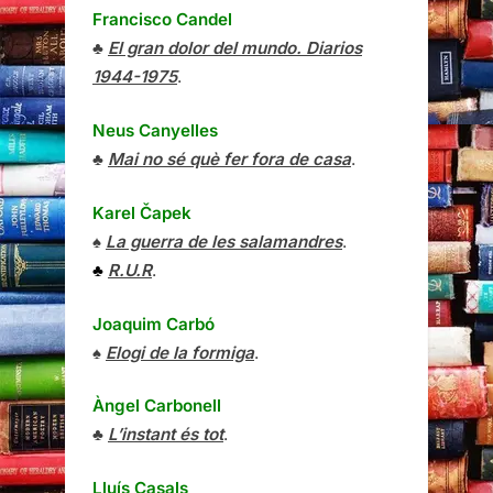
Francisco Candel
♣
El gran dolor del mundo. Diarios
1944-1975
.
Neus Canyelles
♣
Mai no sé què fer fora de casa
.
Karel Čapek
♠
La guerra de les salamandres
.
♣
R.U.R
.
Joaquim Carbó
♠
Elogi de la formiga
.
Àngel Carbonell
♣
L’instant és tot
.
Lluís Casals