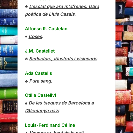
♣
L’esclat que ara m’ofrenes. Obra
poètica de Lluís Casals
.
Alfonso R. Castelao
♠
Coses
.
J.M. Castellet
♣
Seductors, il·lustrats i visionaris
.
Ada Castells
♣
Pura sang
.
Otília Castellví
♠
De les txeques de Barcelona a
l’Alemanya nazi
.
Louis-Ferdinand Céline
♣
Voyage au bout de la nuit
.