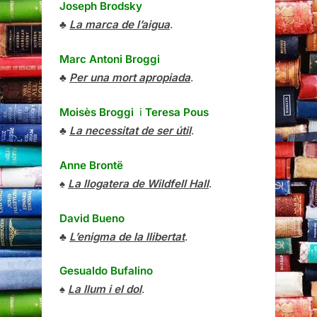
Joseph Brodsky
♣
La marca de l’aigua
.
Marc Antoni Broggi
♣
Per una mort apropiada
.
Moisès Broggi
i
Teresa Pous
♣
La necessitat de ser útil
.
Anne Brontë
♠
La llogatera de Wildfell Hall
.
David Bueno
♣
L’enigma de la llibertat
.
Gesualdo Bufalino
♠
La llum i el dol
.