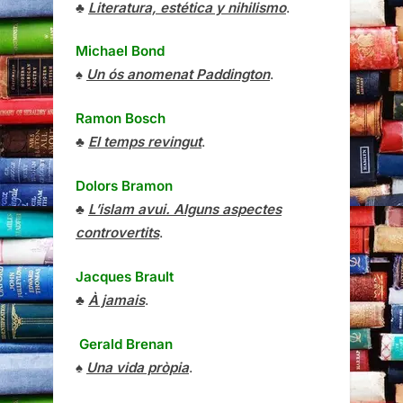
♣
Literatura, estética y nihilismo
.
Michael Bond
♠
Un ós anomenat Paddington
.
Ramon Bosch
♣
El temps revingut
.
Dolors Bramon
♣
L’islam avui. Alguns aspectes
controvertits
.
Jacques Brault
♣
À jamais
.
Gerald Brenan
♠
Una vida pròpia
.