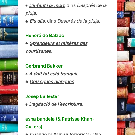
♠
L’infant i la mort
, dins
Després de la
pluja
.
♣
Els ulls
, dins
Després de la pluja
.
Honoré de Balzac
♣
Splendeurs et misères des
courtisanes
.
Gerbrand Bakker
♠
A dalt tot està tranquil
.
♣
Deu oques blanques
.
Josep Ballester
♠
L’agitació de l’escriptura
.
asha bandele (& Patrisse Khan-
Cullors)
♣
Cuando te llaman terrorista: Una