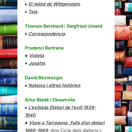
♠
El nebot de Wittgenstein
.
♦
Tala
.
Thomas Bernhard
i
Siegfried Unseld
♠
Correspondencia
.
Prudenci Bertrana
♣
Violeta
.
♥
Josafat
.
David Bezmozgis
♠
Nataixa i altres històries
.
Artur Bladé i Desumvila
♠
L’exiliada Dietari de l’exili 1939-
1940
.
♣
Viure a Tarragona, Fulls d’un dietari
1966-1969
, dins Cicle dels dietaris I.