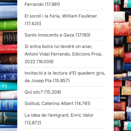
Ferrando
(17.981)
El soroll i la fúria, William Faulkner
(17.420)
Sants innocents a Gaza
(17.193)
Si entra boira no tendré on anar,
Antoni Vidal Ferrando, Edicions Proa,
2022
(16.009)
Invitació a la lectura d’El quadern gris,
de Josep Pla
(15.857)
Qui sóc?
(15.208)
Solitud, Caterina Albert
(14.761)
La idea de l’emigrant, Enric Valor
(13.872)