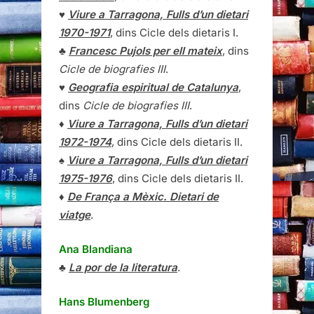
♥
Viure a Tarragona, Fulls d’un dietari
1970-1971
, dins Cicle dels dietaris I.
♣
Francesc Pujols per ell mateix
, dins
Cicle de biografies III
.
♥
Geografia espiritual de Catalunya
,
dins
Cicle de biografies III
.
♦
Viure a Tarragona, Fulls d’un dietari
1972-1974
, dins Cicle dels dietaris II.
♠
Viure a Tarragona, Fulls d’un dietari
1975-1976
, dins Cicle dels dietaris II.
♦
De França a Mèxic. Dietari de
viatge
.
Ana Blandiana
♣
La por de la literatura
.
Hans Blumenberg