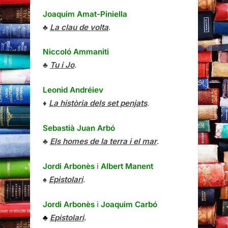
Joaquim Amat-Piniella
♣
La clau de volta
.
Niccoló Ammaniti
♣
Tu i Jo
.
Leonid Andréiev
♦
La història dels set penjats
.
Sebastià Juan Arbó
♣
Els homes de la terra i el mar
.
Jordi Arbonès
i
Albert Manent
♠
Epistolari
.
Jordi Arbonès
i
Joaquim Carbó
♣
Epistolari
.