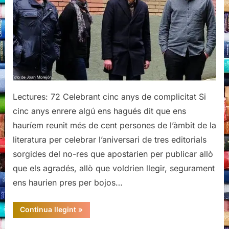
Herbes,
Periscopi
i
Raig
Verd
Lectures: 72 Celebrant cinc anys de complicitat Si
cinc anys enrere algú ens hagués dit que ens
hauríem reunit més de cent persones de l’àmbit de la
literatura per celebrar l’aniversari de tres editorials
sorgides del no-res que apostarien per publicar allò
que els agradés, allò que voldrien llegir, segurament
ens haurien pres per bojos…
“Cinc
Continua llegint
»
anys
de