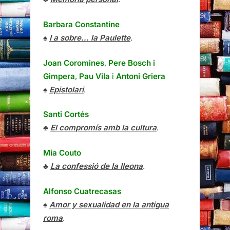
Barbara Constantine
♠
I a sobre… la Paulette
.
Joan Coromines
,
Pere Bosch i
Gimpera
,
Pau Vila
i
Antoni Griera
♠
Epistolari
.
Santi Cortés
♣
El compromís amb la cultura
.
Mia Couto
♣
La confessió de la lleona
.
Alfonso Cuatrecasas
♠
Amor y sexualidad en la antigua
roma
.