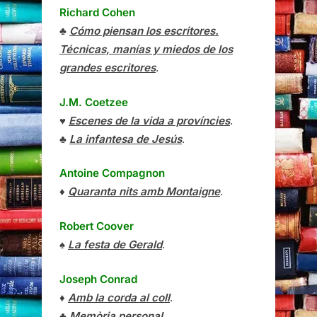
Richard Cohen
♣
Cómo piensan los escritores.
Técnicas, manías y miedos de los
grandes escritores
.
J.M. Coetzee
♥
Escenes de la vida a províncies
.
♣
La infantesa de Jesús
.
Antoine Compagnon
♦
Quaranta nits amb Montaigne
.
Robert Coover
♠
La festa de Gerald
.
Joseph Conrad
♦
Amb la corda al coll
.
♣
Memòria personal
.