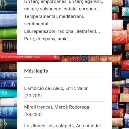
Un terç empordanès, un terç egarenc,
un terç solsonenc, català, europeu…
Temperamental, mediterrani,
sentimental…
Lliurepensador, racional, lletraferit…
Pare, company, amic…
Més llegits
L’ambició de l’Aleix, Enric Valor
(33.209)
Mirall trencat, Mercè Rodoreda
(29.220)
Les llunes i els calàpets, Antoni Vidal