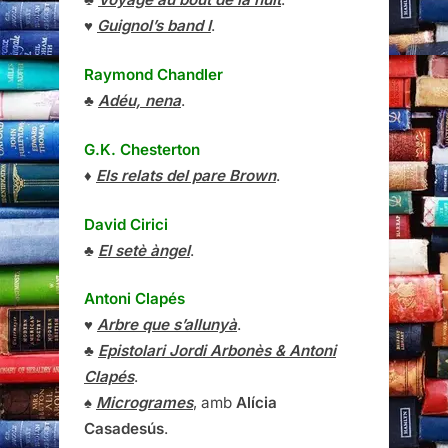
♥
Guignol’s band I
.
Raymond Chandler
♣
Adéu, nena
.
G.K. Chesterton
♦
Els relats del pare Brown
.
David Cirici
♣
El setè àngel
.
Antoni Clapés
♥
Arbre que s’allunyà
.
♣
Epistolari Jordi Arbonès & Antoni
Clapés
.
♠
Microgrames
, amb
Alícia
Casadesús
.