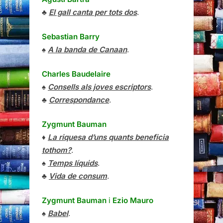
♣
El gall canta per tots dos
.
Sebastian Barry
♠
A la banda de Canaan
.
Charles Baudelaire
♠
Consells als joves escriptors
.
♣
Correspondance
.
Zygmunt Bauman
♦
La riquesa d’uns quants beneficia
tothom?
.
♠
Temps líquids
.
♣
Vida de consum
.
Zygmunt Bauman
i
Ezio Mauro
♠
Babel
.