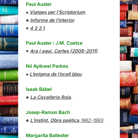
Paul Auster
♠
Viatges per l’Scriptorium
.
♣
Informe de l’interior
.
♥
4 3 2 1
.
Paul Auster
i
J.M. Coetze
♥
Ara i aquí. Cartes (2008-2011)
.
Nii Ayikwei Parkes
♠
L’enigma de l’ocell blau
.
Isaak Bàbel
♣
La Cavalleria Roja
.
Josep-Ramon Bach
♣
L’instint. Obra poètica
1962-1993
.
Margarita Ballester