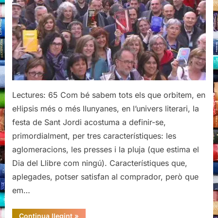
de
vals:
6è
berenar
literari
de
la
Llibreria
Lectures: 65 Com bé sabem tots els que orbitem, en
El
el·lipsis més o més llunyanes, en l’univers literari, la
Cucut
festa de Sant Jordi acostuma a definir-se,
primordialment, per tres característiques: les
aglomeracions, les presses i la pluja (que estima el
Dia del Llibre com ningú). Característiques que,
aplegades, potser satisfan al comprador, però que
em…
“Sant
Continua llegint
»