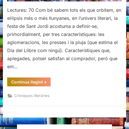
la
Llibreria
Lectures: 70 Com bé sabem tots els que orbitem, en
El
el·lipsis més o més llunyanes, en l’univers literari, la
Cucut
festa de Sant Jordi acostuma a definir-se,
primordialment, per tres característiques: les
aglomeracions, les presses i la pluja (que estima el
Dia del Llibre com ningú). Característiques que,
aplegades, potser satisfan al comprador, però que
em…
“Sant
Continua llegint
»
Jordi
a
ritme
Cròniques literàries
de
vals:
6è
berenar
literari
de
la
Llibreria