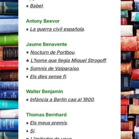
♠
Babel
.
Antony Beevor
♠
La guerra civil española
.
Jaume Benavente
♥
Nocturn de Portbou
.
♣
L’home que llegia Miquel Strogoff
.
♠
Somnis de Valparaíso
.
♦
Els dies sense fi
.
Walter Benjamin
♠
Infància a Berlín cap al 1900
.
Thomas Bernhard
♠
Els meus premis
.
♦
Sí
.
♥
L’imitador de veus
.