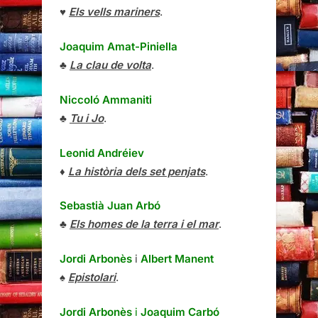
♥
Els vells mariners
.
Joaquim Amat-Piniella
♣
La clau de volta
.
Niccoló Ammaniti
♣
Tu i Jo
.
Leonid Andréiev
♦
La història dels set penjats
.
Sebastià Juan Arbó
♣
Els homes de la terra i el mar
.
Jordi Arbonès
i
Albert Manent
♠
Epistolari
.
Jordi Arbonès
i
Joaquim Carbó