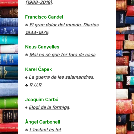
(1988-2018)
.
Francisco Candel
♣
El gran dolor del mundo. Diarios
1944-1975
.
Neus Canyelles
♣
Mai no sé què fer fora de casa
.
Karel Čapek
♠
La guerra de les salamandres
.
♣
R.U.R
.
Joaquim Carbó
♠
Elogi de la formiga
.
Àngel Carbonell
♣
L’instant és tot
.