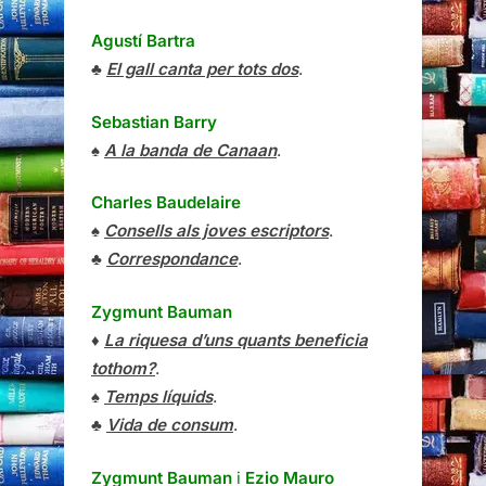
Agustí Bartra
♣
El gall canta per tots dos
.
Sebastian Barry
♠
A la banda de Canaan
.
Charles Baudelaire
♠
Consells als joves escriptors
.
♣
Correspondance
.
Zygmunt Bauman
♦
La riquesa d’uns quants beneficia
tothom?
.
♠
Temps líquids
.
♣
Vida de consum
.
Zygmunt Bauman
i
Ezio Mauro