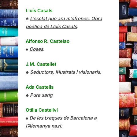
Lluís Casals
♣
L’esclat que ara m’ofrenes. Obra
poètica de Lluís Casals
.
Alfonso R. Castelao
♠
Coses
.
J.M. Castellet
♣
Seductors, il·lustrats i visionaris
.
Ada Castells
♣
Pura sang
.
Otília Castellví
♠
De les txeques de Barcelona a
l’Alemanya nazi
.