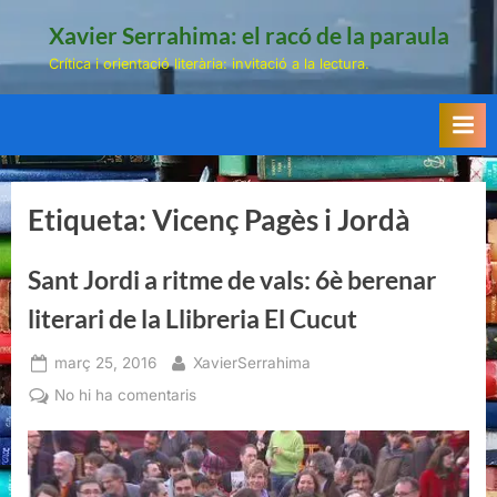
Skip
Xavier Serrahima: el racó de la paraula
to
Crítica i orientació literària: invitació a la lectura.
content
Etiqueta:
Vicenç Pagès i Jordà
Sant Jordi a ritme de vals: 6è berenar
literari de la Llibreria El Cucut
Posted
By
març 25, 2016
XavierSerrahima
on
a
No hi ha comentaris
Sant
Jordi
a
ritme