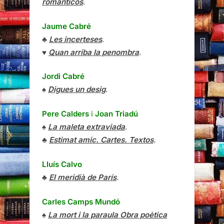
románticos
.
Jaume Cabré
♣
Les incerteses
.
♥
Quan arriba la penombra
.
Jordi Cabré
♠
Digues un desig
.
Pere Calders
i
Joan Triadú
♠
La maleta extraviada
.
♣
Estimat amic. Cartes. Textos
.
Lluís Calvo
♣
El meridià de París
.
Carles Camps Mundó
♠
La mort i la paraula Obra poètica