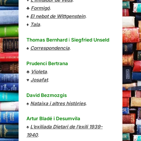
♣
Formigó
.
♠
El nebot de Wittgenstein
.
♦
Tala
.
Thomas Bernhard
i
Siegfried Unseld
♠
Correspondencia
.
Prudenci Bertrana
♣
Violeta
.
♥
Josafat
.
David Bezmozgis
♠
Nataixa i altres històries
.
Artur Bladé i Desumvila
♠
L’exiliada Dietari de l’exili 1939-
1940
.