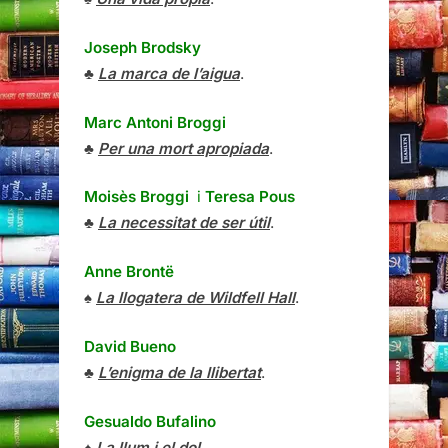
Joseph Brodsky
♣
La marca de l’aigua
.
Marc Antoni Broggi
♣
Per una mort apropiada
.
Moisès Broggi
i
Teresa Pous
♣
La necessitat de ser útil
.
Anne Brontë
♠
La llogatera de Wildfell Hall
.
David Bueno
♣
L’enigma de la llibertat
.
Gesualdo Bufalino
♠
La llum i el dol
.