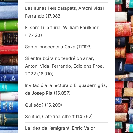
Les llunes i els calàpets, Antoni Vidal
Ferrando
(17.983)
El soroll i la fúria, William Faulkner
(17.420)
Sants innocents a Gaza
(17.193)
Si entra boira no tendré on anar,
Antoni Vidal Ferrando, Edicions Proa,
2022
(16.010)
Invitació a la lectura d’El quadern gris,
de Josep Pla
(15.857)
Qui sóc?
(15.209)
Solitud, Caterina Albert
(14.762)
La idea de l’emigrant, Enric Valor