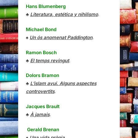
Hans Blumenberg
♣
Literatura, estética y nihilismo
.
Michael Bond
♠
Un ós anomenat Paddington
.
Ramon Bosch
♣
El temps revingut
.
Dolors Bramon
♣
L’islam avui. Alguns aspectes
controvertits
.
Jacques Brault
♣
À jamais
.
Gerald Brenan
♠
Una vida pròpia
.