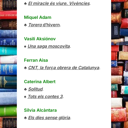
♣
El miracle és viure. Vivències
.
Miquel Adam
♣
Torero
d’hivern
.
Vasili Aksiónov
♠
Una saga moscovita
.
Ferran Aisa
♣
CNT, la força obrera de Catalunya
.
Caterina Albert
♣
Solitud
.
♠
Tots els contes 3
.
Sílvia Alcàntara
♣
Els dies sense glòria
.