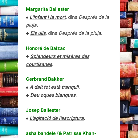
Margarita Ballester
♠
L’infant i la mort
, dins
Després de la
pluja
.
♣
Els ulls
, dins
Després de la pluja
.
Honoré de Balzac
♣
Splendeurs et misères des
courtisanes
.
Gerbrand Bakker
♠
A dalt tot està tranquil
.
♣
Deu oques blanques
.
Josep Ballester
♠
L’agitació de l’escriptura
.
asha bandele (& Patrisse Khan-