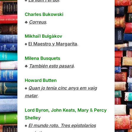
Charles Bukowski
♣
Correus
.
Mikhaïl Bulgàkov
♠
El Maestro y Margarita
.
Milena Busquets
♣
También esto pasará
.
Howard Butten
♠
Quan jo tenia cinc anys em vaig
matar
.
Lord Byron, John Keats, Mary
&
Percy
Shelle
y
♠
El mundo roto. Tres epistolarios