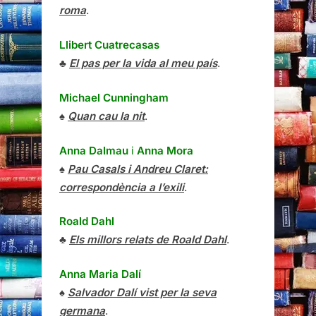
roma
.
Llibert Cuatrecasas
♣
El pas per la vida al meu país
.
Michael Cunningham
♠
Quan cau la nit
.
Anna Dalmau
i
Anna Mora
♠
Pau Casals i Andreu Claret:
correspondència a l’exili
.
Roald Dahl
♣
Els millors relats de Roald Dahl
.
Anna Maria Dalí
♠
Salvador Dalí vist per la seva
germana
.