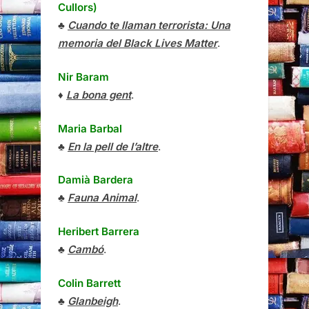
Cullors)
♣
Cuando te llaman terrorista: Una
memoria del Black Lives Matter
.
Nir Baram
♦
La bona gent
.
Maria Barbal
♣
En la pell de l’altre
.
Damià Bardera
♣
Fauna Animal
.
Heribert Barrera
♣
Cambó
.
Colin Barrett
♣
Glanbeigh
.