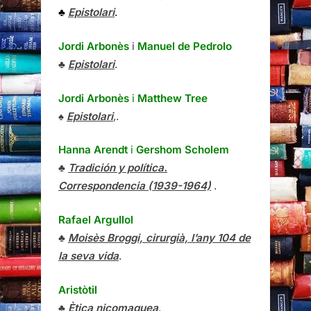
♣
Epistolari
.
Jordi Arbonès
i
Manuel de Pedrolo
♣
Epistolari
.
Jordi Arbonès
i
Matthew Tree
♠
Epistolari
,.
Hanna Arendt
i
Gershom Scholem
♣
Tradición y política.
Correspondencia (1939-1964)
.
Rafael Argullol
♣
Moisès Broggi, cirurgià, l’any 104 de
la seva vida
.
Aristòtil
♣
Ètica nicomaquea
.