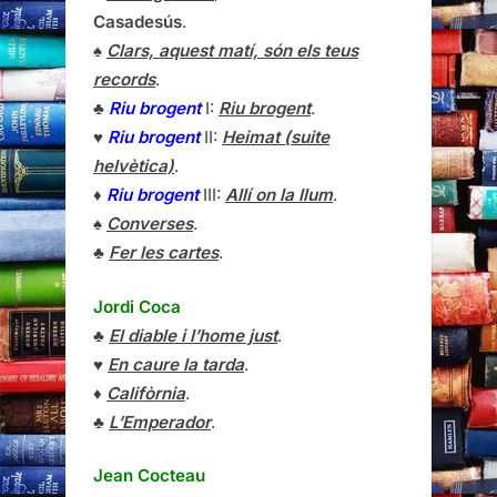
Casadesús
.
♠
Clars, aquest matí, són els teus
records
.
♣
Riu brogent
I:
Riu brogent
.
♥
Riu brogent
II:
Heimat (suite
helvètica)
.
♦
Riu brogent
III:
Allí on la llum
.
♠
Converses
.
♣
Fer les cartes
.
Jordi Coca
♣
El diable i l’home just
.
♥
En caure la tarda
.
♦
Califòrnia
.
♣
L’Emperador
.
Jean Cocteau