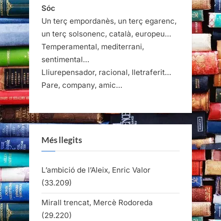
El
Sóc
Cucut”
Un terç empordanès, un terç egarenc,
un terç solsonenc, català, europeu…
Temperamental, mediterrani,
sentimental…
Lliurepensador, racional, lletraferit…
Pare, company, amic…
Més llegits
L’ambició de l’Aleix, Enric Valor
(33.209)
Mirall trencat, Mercè Rodoreda
(29.220)