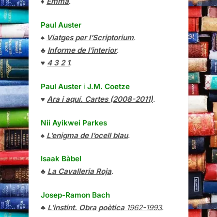
♦
Emma
.
Paul Auster
♠
Viatges per l’Scriptorium
.
♣
Informe de l’interior
.
♥
4 3 2 1
.
Paul Auster
i
J.M. Coetze
♥
Ara i aquí. Cartes (2008-2011)
.
Nii Ayikwei Parkes
♠
L’enigma de l’ocell blau
.
Isaak Bàbel
♣
La Cavalleria Roja
.
Josep-Ramon Bach
♣
L’instint. Obra poètica
1962-1993
.