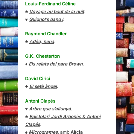
Louis-Ferdinand Céline
♣
Voyage au bout de la nuit
.
♥
Guignol’s band I
.
Raymond Chandler
♣
Adéu, nena
.
G.K. Chesterton
♦
Els relats del pare Brown
.
David Cirici
♣
El setè àngel
.
Antoni Clapés
♥
Arbre que s’allunyà
.
♣
Epistolari Jordi Arbonès & Antoni
Clapés
.
♠
Microgrames
, amb
Alícia