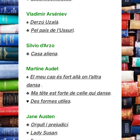
Vladímir Arséniev
♠
Derzú Uzalà
.
♣
Pel país de l’Ussuri
.
Silvio d’Arzo
♣
Casa aliena
.
Martine Audet
♠
El meu cap és fort allà on l’altra
dansa
.
♣
Ma tête est forte de celle qui danse
.
♥
Des formes utiles
.
Jane Austen
♣
Orgull i prejudici
.
♥
Lady Susan
.