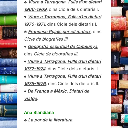
♣
Viure a Tarragona, Fulls d’un dietari
1966-1969
, dins Cicle dels dietaris I.
♥
Viure a Tarragona, Fulls d’un dietari
1970-1971
, dins Cicle dels dietaris I.
♣
Francesc Pujols per ell mateix
, dins
Cicle de biografies III
.
♥
Geografia espiritual de Catalunya
,
dins
Cicle de biografies III
.
♦
Viure a Tarragona, Fulls d’un dietari
1972-1974
, dins Cicle dels dietaris II.
♠
Viure a Tarragona, Fulls d’un dietari
1975-1976
, dins Cicle dels dietaris II.
♦
De França a Mèxic. Dietari de
viatge
.
Ana Blandiana
♣
La por de la literatura
.