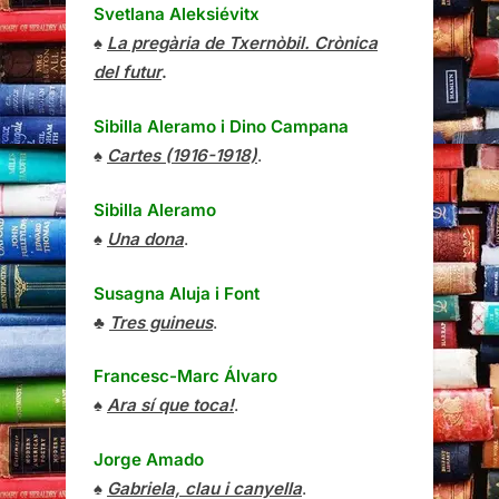
Svetlana Aleksiévitx
♠
La pregària de Txernòbil. Crònica
del futur
.
Sibilla Aleramo
i
Dino Campana
♠
Cartes (1916-1918)
.
Sibilla Aleramo
♠
Una dona
.
Susagna Aluja i Font
♣
Tres guineus
.
Francesc-Marc Álvaro
♠
Ara sí que toca!
.
Jorge Amado
♠
Gabriela, clau i canyella
.