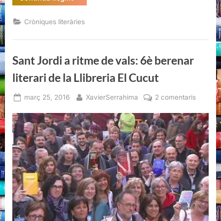
Jordi
a
ritme
Cròniques literàries
de
vals:
6è
berenar
literari
Sant Jordi a ritme de vals: 6è berenar
de
la
Llibreria
literari de la Llibreria El Cucut
El
Cucut”
Posted
By
a
març 25, 2016
XavierSerrahima
2 comentaris
on
Sant
Jordi
a
ritme
de
vals:
6è
berenar
literari
de