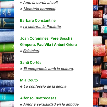
♦
Amb la corda al coll
.
♣
Memòria personal
.
Barbara Constantine
♠
I a sobre… la Paulette
.
Joan Coromines
,
Pere Bosch i
Gimpera
,
Pau Vila
i
Antoni Griera
♠
Epistolari
.
Santi Cortés
♣
El compromís amb la cultura
.
Mia Couto
♣
La confessió de la lleona
.
Alfonso Cuatrecasas
♠
Amor y sexualidad en la antigua