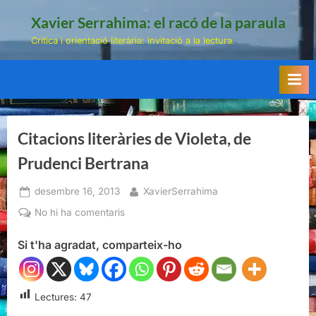
Skip
Xavier Serrahima: el racó de la paraula
to
Crítica i orientació literària: invitació a la lectura.
content
Citacions literàries de Violeta, de
Prudenci Bertrana
Posted
By
desembre 16, 2013
XavierSerrahima
on
a
No hi ha comentaris
Citacions
Si t'ha agradat, comparteix-ho
literàries
de
Violeta,
de
Lectures:
47
Prudenci