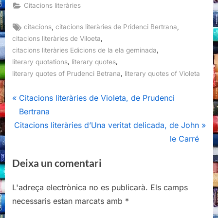
Citacions literàries
Tags:
,
,
citacions
citacions literàries de Pridenci Bertrana
,
citacions literàries de Viloeta
,
citacions literàries Edicions de la ela geminada
,
,
literary quotations
literary quotes
,
literary quotes of Prudenci Betrana
literary quotes of Violeta
Navegació
P
Citacions literàries de Violeta, de Prudenci
r
Bertrana
d'entrades
N
e
Citacions literàries d’Una veritat delicada, de John
e
v
le Carré
x
i
Deixa un comentari
t
o
P
u
L'adreça electrònica no es publicarà.
Els camps
o
s
necessaris estan marcats amb
*
s
P