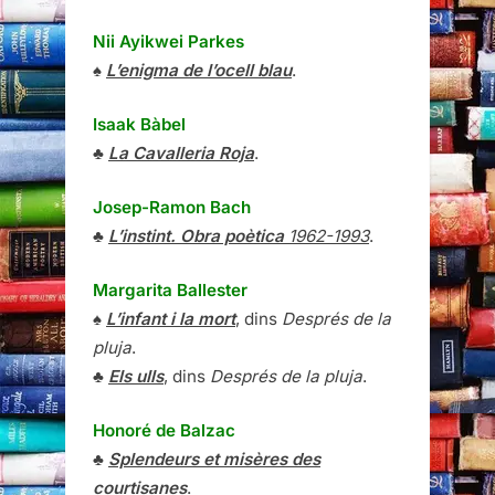
Nii Ayikwei Parkes
♠
L’enigma de l’ocell blau
.
Isaak Bàbel
♣
La Cavalleria Roja
.
Josep-Ramon Bach
♣
L’instint. Obra poètica
1962-1993
.
Margarita Ballester
♠
L’infant i la mort
, dins
Després de la
pluja
.
♣
Els ulls
, dins
Després de la pluja
.
Honoré de Balzac
♣
Splendeurs et misères des
courtisanes
.