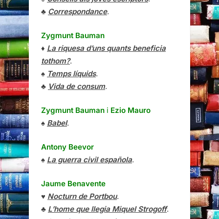
♣
Correspondance
.
Zygmunt Bauman
♦
La riquesa d’uns quants beneficia
tothom?
.
♠
Temps líquids
.
♣
Vida de consum
.
Zygmunt Bauman
i
Ezio Mauro
♠
Babel
.
Antony Beevor
♠
La guerra civil española
.
Jaume Benavente
♥
Nocturn de Portbou
.
♣
L’home que llegia Miquel Strogoff
.