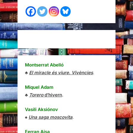
Montserrat Abelló
♣
El miracle és viure. Vivències
.
Miquel Adam
♣
Torero
d’hivern
.
Vasili Aksiónov
♠
Una saga moscovita
.
Ferran Aisa