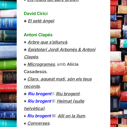
David Cirici
♣
El setè àngel
.
Antoni Clapés
♥
Arbre que s’allunyà
.
♣
Epistolari Jordi Arbonès & Antoni
Clapés
.
♠
Microgrames
, amb
Alícia
Casadesús
.
♠
Clars, aquest matí, són els teus
records
.
♣
Riu brogent
I:
Riu brogent
.
♥
Riu brogent
II:
Heimat (suite
helvètica)
.
♦
Riu brogent
III:
Allí on la llum
.
♠
Converses
.