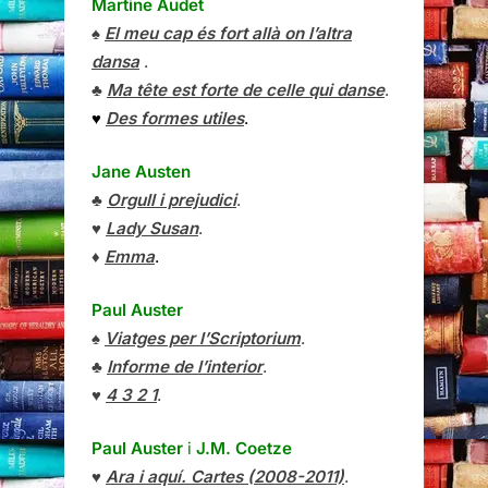
Martine Audet
♠
El meu cap és fort allà on l’altra
dansa
.
♣
Ma tête est forte de celle qui danse
.
♥
Des formes utiles
.
Jane Austen
♣
Orgull i prejudici
.
♥
Lady Susan
.
♦
Emma
.
Paul Auster
♠
Viatges per l’Scriptorium
.
♣
Informe de l’interior
.
♥
4 3 2 1
.
Paul Auster
i
J.M. Coetze
♥
Ara i aquí. Cartes (2008-2011)
.