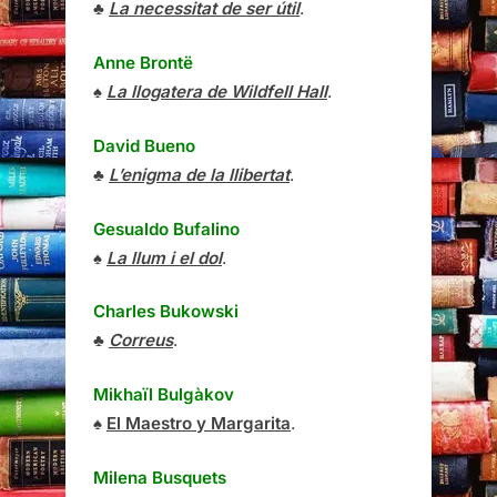
♣
La necessitat de ser útil
.
Anne Brontë
♠
La llogatera de Wildfell Hall
.
David Bueno
♣
L’enigma de la llibertat
.
Gesualdo Bufalino
♠
La llum i el dol
.
Charles Bukowski
♣
Correus
.
Mikhaïl Bulgàkov
♠
El Maestro y Margarita
.
Milena Busquets