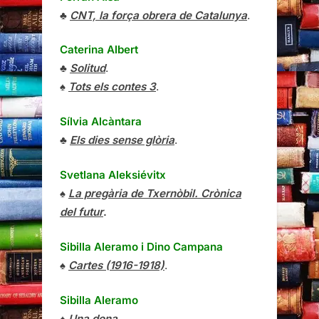
♣
CNT, la força obrera de Catalunya
.
Caterina Albert
♣
Solitud
.
♠
Tots els contes 3
.
Sílvia Alcàntara
♣
Els dies sense glòria
.
Svetlana Aleksiévitx
♠
La pregària de Txernòbil. Crònica
del futur
.
Sibilla Aleramo
i
Dino Campana
♠
Cartes (1916-1918)
.
Sibilla Aleramo
♠
Una dona
.