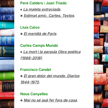
Pere Calders
i
Joan Triadú
♠
La maleta extraviada
.
♣
Estimat amic. Cartes. Textos
.
Lluís Calvo
♣
El meridià de París
.
Carles Camps Mundó
♠
La mort i la paraula Obra poètica
(1988-2018)
.
Francisco Candel
♣
El gran dolor del mundo. Diarios
1944-1975
.
Neus Canyelles
♣
Mai no sé què fer fora de casa
.