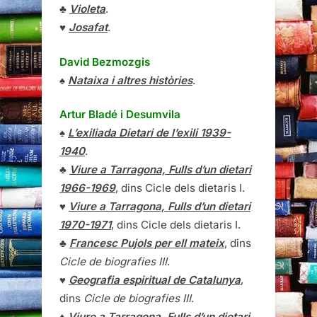
♣
Violeta
.
♥
Josafat
.
David Bezmozgis
♠
Nataixa i altres històries
.
Artur Bladé i Desumvila
♠
L’exiliada Dietari de l’exili 1939-
1940
.
♣
Viure a Tarragona, Fulls d’un dietari
1966-1969
, dins Cicle dels dietaris I.
♥
Viure a Tarragona, Fulls d’un dietari
1970-1971
, dins Cicle dels dietaris I.
♣
Francesc Pujols per ell mateix
, dins
Cicle de biografies III
.
♥
Geografia espiritual de Catalunya
,
dins
Cicle de biografies III
.
♦
Viure a Tarragona, Fulls d’un dietari