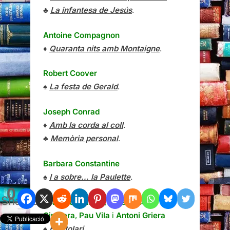
♣
La infantesa de Jesús
.
Antoine Compagnon
♦
Quaranta nits amb Montaigne
.
Robert Coover
♠
La festa de Gerald
.
Joseph Conrad
♦
Amb la corda al coll
.
♣
Memòria personal
.
Barbara Constantine
♠
I a sobre… la Paulette
.
0
Shares
Joan Coromines
,
Pere Bosch i
Gimpera
,
Pau Vila
i
Antoni Griera
♠
Epistolari
.