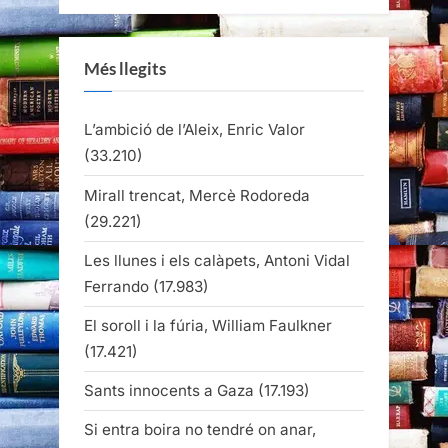
Més llegits
L’ambició de l’Aleix, Enric Valor
(33.210)
Mirall trencat, Mercè Rodoreda
(29.221)
Les llunes i els calàpets, Antoni Vidal
Ferrando
(17.983)
El soroll i la fúria, William Faulkner
(17.421)
Sants innocents a Gaza
(17.193)
Si entra boira no tendré on anar,