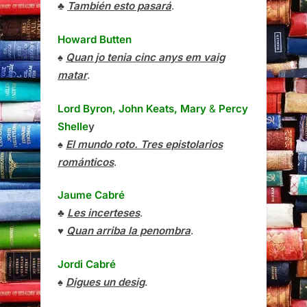
♣
También esto pasará
.
Howard Butten
♠
Quan jo tenia cinc anys em vaig
matar
.
Lord Byron, John Keats, Mary
&
Percy
Shelle
y
♠
El mundo roto. Tres epistolarios
románticos
.
Jaume Cabré
♣
Les incerteses
.
♥
Quan arriba la penombra
.
Jordi Cabré
♠
Digues un desig
.