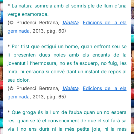
Bertrana
*
La natura somreia amb el somrís ple de llum d’una
verge enamorada.
(© Prudenci Bertrana,
Violeta
,
Edicions de la ela
geminada
, 2013, pàg. 60)
*
Per trist que estigui un home, quan enfront seu se
li presenten dues noies amb els encants de la
joventut i l’hermosura, no es fa esquerp, no fuig, les
mira, hi enraona si convé dant un instant de repòs al
seu dolor.
(© Prudenci Bertrana,
Violeta
,
Edicions de la ela
geminada
, 2013, pàg. 65)
*
Que groga és la llum de l’auba quan un no espera
res, quan se té el convenciment de que el sol farà sa
via i no ens durà ni la més petita joia, ni la més