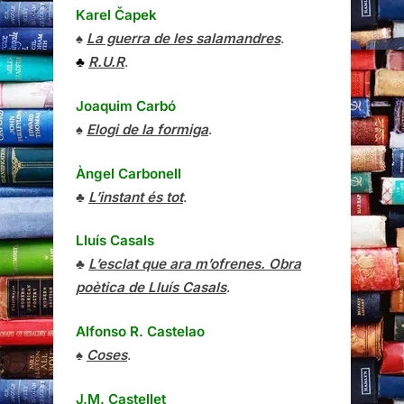
Karel Čapek
♠
La guerra de les salamandres
.
♣
R.U.R
.
Joaquim Carbó
♠
Elogi de la formiga
.
Àngel Carbonell
♣
L’instant és tot
.
Lluís Casals
♣
L’esclat que ara m’ofrenes. Obra
poètica de Lluís Casals
.
Alfonso R. Castelao
♠
Coses
.
J.M. Castellet