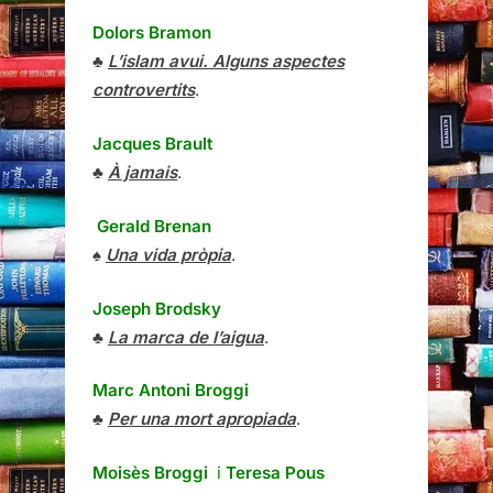
Dolors Bramon
♣
L’islam avui. Alguns aspectes
controvertits
.
Jacques Brault
♣
À jamais
.
Gerald Brenan
♠
Una vida pròpia
.
Joseph Brodsky
♣
La marca de l’aigua
.
Marc Antoni Broggi
♣
Per una mort apropiada
.
Moisès Broggi
i
Teresa Pous