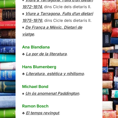
1972-1974
, dins Cicle dels dietaris II.
♠
Viure a Tarragona, Fulls d’un dietari
1975-1976
, dins Cicle dels dietaris II.
♦
De França a Mèxic. Dietari de
viatge
.
Ana Blandiana
♣
La por de la literatura
.
Hans Blumenberg
♣
Literatura, estética y nihilismo
.
Michael Bond
♠
Un ós anomenat Paddington
.
Ramon Bosch
♣
El temps revingut
.