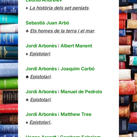
♦
La història dels set penjats
.
Sebastià Juan Arbó
♣
Els homes de la terra i el mar
.
Jordi Arbonès
i
Albert Manent
♠
Epistolari
.
Jordi Arbonès
i
Joaquim Carbó
♣
Epistolari
.
Jordi Arbonès
i
Manuel de Pedrolo
♣
Epistolari
.
Jordi Arbonès
i
Matthew Tree
♠
Epistolari
,.