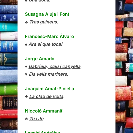
Susagna Aluja i Font
♣
Tres guineus
.
Francesc-Marc Álvaro
♠
Ara sí que toca!
.
Jorge Amado
♠
Gabriela, clau i canyella
.
♥
Els vells mariners
.
Joaquim Amat-Piniella
♣
La clau de volta
.
Niccoló Ammaniti
♣
Tu i Jo
.
Leonid Andréiev