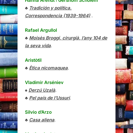
Hanna Arendt
i
Gershom Scholem
♣
Tradición y política.
Correspondencia (1939-1964)
.
Rafael Argullol
♣
Moisès Broggi, cirurgià, l’any 104 de
la seva vida
.
Aristòtil
♣
Ètica nicomaquea
.
Vladímir Arséniev
♠
Derzú Uzalà
.
♣
Pel país de l’Ussuri
.
Silvio d’Arzo
♣
Casa aliena
.