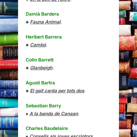
Damià Bardera
♣
Fauna Animal
.
Heribert Barrera
♣
Cambó
.
Colin Barrett
♣
Glanbeigh
.
Agustí Bartra
♣
El gall canta per tots dos
.
Sebastian Barry
♠
A la banda de Canaan
.
Charles Baudelaire
♠
Consells als joves escriptors
.