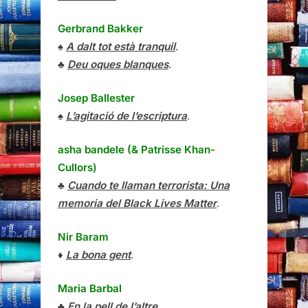
Gerbrand Bakker
♠
A dalt tot està tranquil
.
♣
Deu oques blanques
.
Josep Ballester
♠
L’agitació de l’escriptura
.
asha bandele (& Patrisse Khan-
Cullors)
♣
Cuando te llaman terrorista: Una
memoria del Black Lives Matter
.
Nir Baram
♦
La bona gent
.
Maria Barbal
♣
En la pell de l’altre
.