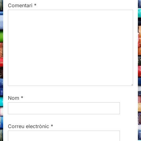
t
o
Comentari
*
:
s
t
:
Nom
*
Correu electrònic
*