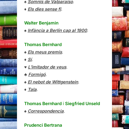
♠
Somnis de Valparaíso
.
♦
Els dies sense fi
.
Walter Benjamin
♠
Infància a Berlín cap al 1900
.
Thomas Bernhard
♠
Els meus premis
.
♦
Sí
.
♥
L’imitador de veus
.
♣
Formigó
.
♠
El nebot de Wittgenstein
.
♦
Tala
.
Thomas Bernhard
i
Siegfried Unseld
♠
Correspondencia
.
Prudenci Bertrana