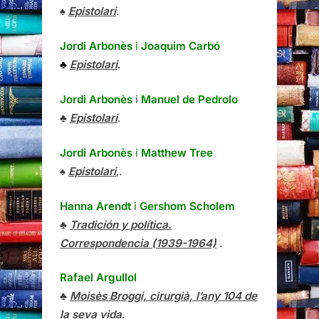
♠
Epistolari
.
Jordi Arbonès
i
Joaquim Carbó
♣
Epistolari
.
Jordi Arbonès
i
Manuel de Pedrolo
♣
Epistolari
.
Jordi Arbonès
i
Matthew Tree
♠
Epistolari
,.
Hanna Arendt
i
Gershom Scholem
♣
Tradición y política.
Correspondencia (1939-1964)
.
Rafael Argullol
♣
Moisès Broggi, cirurgià, l’any 104 de
la seva vida
.