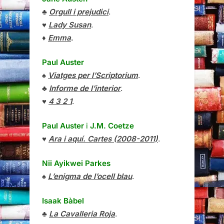
♣
Orgull i prejudici
.
♥
Lady Susan
.
♦
Emma
.
Paul Auster
♠
Viatges per l’Scriptorium
.
♣
Informe de l’interior
.
♥
4 3 2 1
.
Paul Auster
i
J.M. Coetze
♥
Ara i aquí. Cartes (2008-2011)
.
Nii Ayikwei Parkes
♠
L’enigma de l’ocell blau
.
Isaak Bàbel
♣
La Cavalleria Roja
.