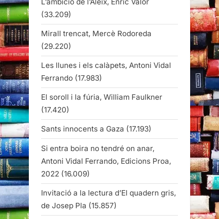
L’ambició de l’Aleix, Enric Valor
(33.209)
Mirall trencat, Mercè Rodoreda
(29.220)
Les llunes i els calàpets, Antoni Vidal
Ferrando
(17.983)
El soroll i la fúria, William Faulkner
(17.420)
Sants innocents a Gaza
(17.193)
Si entra boira no tendré on anar,
Antoni Vidal Ferrando, Edicions Proa,
2022
(16.009)
Invitació a la lectura d’El quadern gris,
de Josep Pla
(15.857)