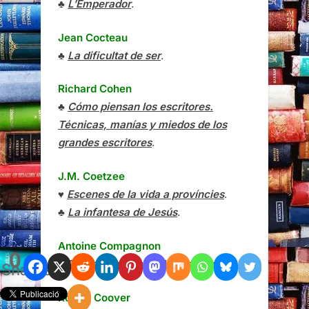
♣
L’Emperador
.
Jean Cocteau
♣
La dificultat de ser
.
Richard Cohen
♣
Cómo piensan los escritores.
Técnicas, manías y miedos de los
grandes escritores
.
J.M. Coetzee
♥
Escenes de la vida a províncies
.
♣
La infantesa de Jesús
.
Antoine Compagnon
0
♦
Quaranta nits amb Montaigne
.
Shares
Robert Coover