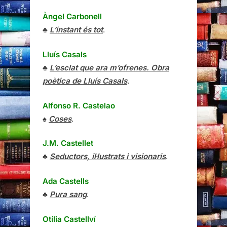
Àngel Carbonell
♣
L’instant és tot
.
Lluís Casals
♣
L’esclat que ara m’ofrenes. Obra
poètica de Lluís Casals
.
Alfonso R. Castelao
♠
Coses
.
J.M. Castellet
♣
Seductors, il·lustrats i visionaris
.
Ada Castells
♣
Pura sang
.
Otília Castellví