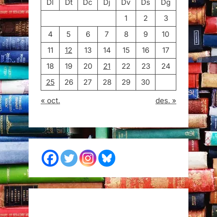
Dl
Dt
Dc
Dj
Dv
Ds
Dg
1
2
3
4
5
6
7
8
9
10
11
12
13
14
15
16
17
18
19
20
21
22
23
24
25
26
27
28
29
30
« oct.
des. »