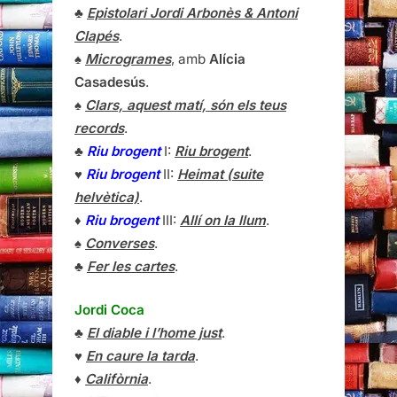
♣
Epistolari Jordi Arbonès & Antoni
Clapés
.
♠
Microgrames
, amb
Alícia
Casadesús
.
♠
Clars, aquest matí, són els teus
records
.
♣
Riu brogent
I:
Riu brogent
.
♥
Riu brogent
II:
Heimat (suite
helvètica)
.
♦
Riu brogent
III:
Allí on la llum
.
♠
Converses
.
♣
Fer les cartes
.
Jordi Coca
♣
El diable i l’home just
.
♥
En caure la tarda
.
♦
Califòrnia
.