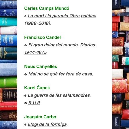
Carles Camps Mundó
♠
La mort i la paraula Obra poètica
(1988-2018)
.
Francisco Candel
♣
El gran dolor del mundo. Diarios
1944-1975
.
Neus Canyelles
♣
Mai no sé què fer fora de casa
.
Karel Čapek
♠
La guerra de les salamandres
.
♣
R.U.R
.
Joaquim Carbó
♠
Elogi de la formiga
.