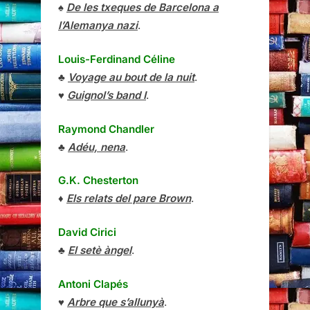
♠
De les txeques de Barcelona a
l’Alemanya nazi
.
Louis-Ferdinand Céline
♣
Voyage au bout de la nuit
.
♥
Guignol’s band I
.
Raymond Chandler
♣
Adéu, nena
.
G.K. Chesterton
♦
Els relats del pare Brown
.
David Cirici
♣
El setè àngel
.
Antoni Clapés
♥
Arbre que s’allunyà
.