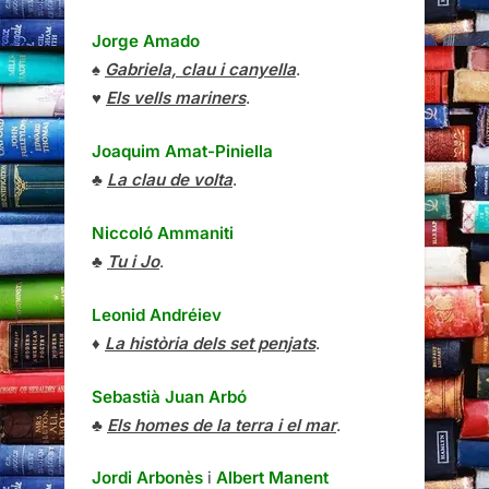
Jorge Amado
♠
Gabriela, clau i canyella
.
♥
Els vells mariners
.
Joaquim Amat-Piniella
♣
La clau de volta
.
Niccoló Ammaniti
♣
Tu i Jo
.
Leonid Andréiev
♦
La història dels set penjats
.
Sebastià Juan Arbó
♣
Els homes de la terra i el mar
.
Jordi Arbonès
i
Albert Manent