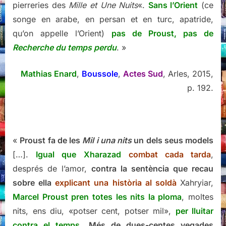
pierreries des
Mille et Une Nuits
«.
Sans l’Orient
(ce
songe en arabe, en persan et en turc, apatride,
qu’on appelle l’Orient)
pas de Proust, pas de
Recherche du temps perdu
. »
Mathias Enard
,
Boussole
,
Actes Sud
, Arles, 2015,
p. 192.
«
Proust fa de les
Mil i una nits
un dels seus models
[…].
Igual que Xharazad
combat cada tarda
,
després de l’amor,
contra la sentència que recau
sobre ella
explicant una història al soldà
Xahryiar,
Marcel Proust pren totes les nits la ploma
, moltes
nits, ens diu, «potser cent, potser mil»,
per lluitar
contra el temps
.
Més de dues-centes vegades