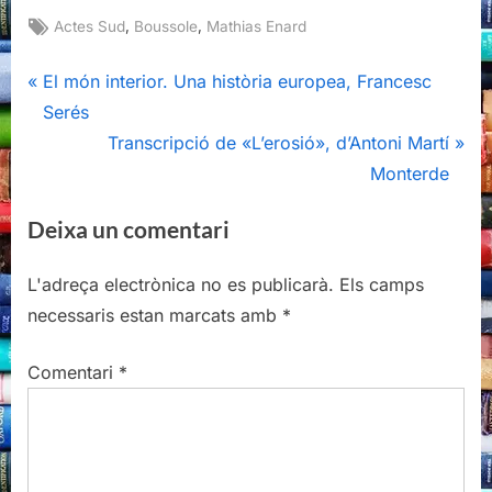
Tags:
,
,
Actes Sud
Boussole
Mathias Enard
Navegació
P
El món interior. Una història europea, Francesc
r
Serés
d'entrades
e
N
Transcripció de «L’erosió», d’Antoni Martí
v
e
Monterde
i
x
Deixa un comentari
o
t
u
P
L'adreça electrònica no es publicarà.
Els camps
s
o
necessaris estan marcats amb
*
P
s
o
t
Comentari
*
s
:
t
: