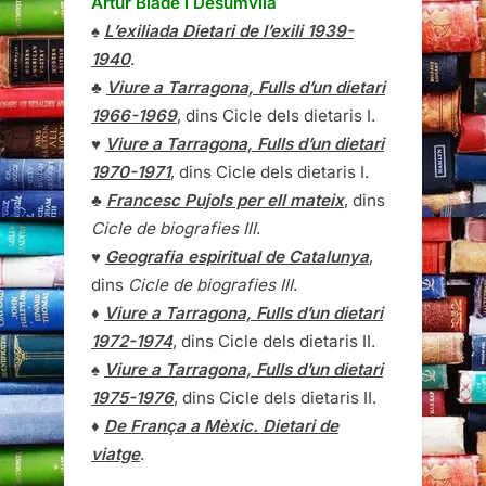
Artur Bladé i Desumvila
♠
L’exiliada Dietari de l’exili 1939-
1940
.
♣
Viure a Tarragona, Fulls d’un dietari
1966-1969
, dins Cicle dels dietaris I.
♥
Viure a Tarragona, Fulls d’un dietari
1970-1971
, dins Cicle dels dietaris I.
♣
Francesc Pujols per ell mateix
, dins
Cicle de biografies III
.
♥
Geografia espiritual de Catalunya
,
dins
Cicle de biografies III
.
♦
Viure a Tarragona, Fulls d’un dietari
1972-1974
, dins Cicle dels dietaris II.
♠
Viure a Tarragona, Fulls d’un dietari
1975-1976
, dins Cicle dels dietaris II.
♦
De França a Mèxic. Dietari de
viatge
.