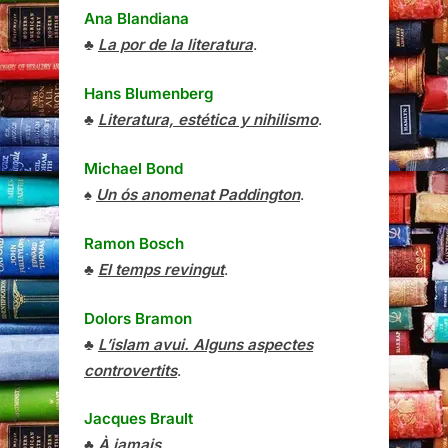
Ana Blandiana
♣
La por de la literatura
.
Hans Blumenberg
♣
Literatura, estética y nihilismo
.
Michael Bond
♠
Un ós anomenat Paddington
.
Ramon Bosch
♣
El temps revingut
.
Dolors Bramon
♣
L’islam avui. Alguns aspectes
controvertits
.
Jacques Brault
♣
À jamais
.