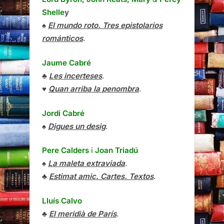
Shelle
y
♠
El mundo roto. Tres epistolarios
románticos
.
Jaume Cabré
♣
Les incerteses
.
♥
Quan arriba la penombra
.
Jordi Cabré
♠
Digues un desig
.
Pere Calders
i
Joan Triadú
♠
La maleta extraviada
.
♣
Estimat amic. Cartes. Textos
.
Lluís Calvo
♣
El meridià de París
.