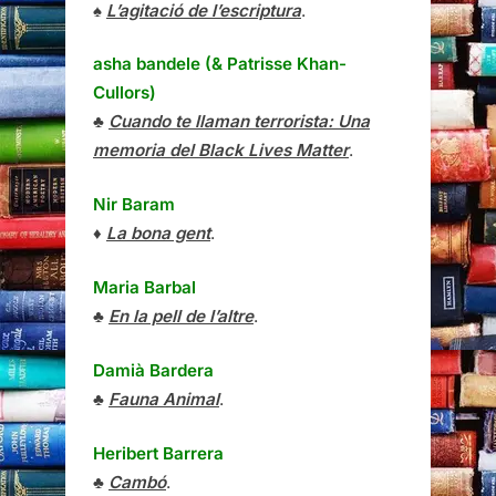
♠
L’agitació de l’escriptura
.
asha bandele (& Patrisse Khan-
Cullors)
♣
Cuando te llaman terrorista: Una
memoria del Black Lives Matter
.
Nir Baram
♦
La bona gent
.
Maria Barbal
♣
En la pell de l’altre
.
Damià Bardera
♣
Fauna Animal
.
Heribert Barrera
♣
Cambó
.