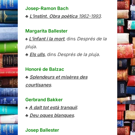
Josep-Ramon Bach
♣
L’instint. Obra poètica
1962-1993
.
Margarita Ballester
♠
L’infant i la mort
, dins
Després de la
pluja
.
♣
Els ulls
, dins
Després de la pluja
.
Honoré de Balzac
♣
Splendeurs et misères des
courtisanes
.
Gerbrand Bakker
♠
A dalt tot està tranquil
.
♣
Deu oques blanques
.
Josep Ballester