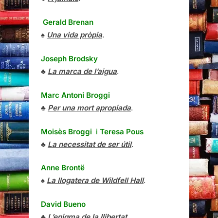
Gerald Brenan
♠
Una vida pròpia
.
Joseph Brodsky
♣
La marca de l’aigua
.
Marc Antoni Broggi
♣
Per una mort apropiada
.
Moisès Broggi
i
Teresa Pous
♣
La necessitat de ser útil
.
Anne Brontë
♠
La llogatera de Wildfell Hall
.
David Bueno
♣
L’enigma de la llibertat
.