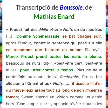
Transcripció de
Boussole
, de
Mathias Enard
«
Proust fait des
Mille et Une Nuits
un de modèles
[…].
Comme Schéhérazade
se bat chaque soir
,
après l’amour,
contre la sentence qui pèse sur elle
en racontant une histoire au sultan
Shahryâr,
Marcel Proust prend toutes les nuits la plume
,
beaucoup de nuits, dit-il, «peut-être cent, peut-être
mille»,
pour lutter contre le temps
.
Plus de deux
cents fois
au cours de sa
Recherche
, Proust
fait
allusion à l’Orient et aux
Nuits
[…]
il tisse le fil d’or
du merveilleux arabe tout au long de son immense
roman
; Swann entend un violon comme un génie
hors d’une lampe, une symphonie révèle «toutes les