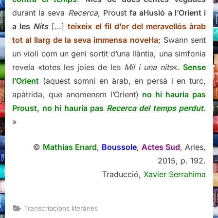
durant la seva
Recerca
, Proust
fa al·lusió a l’Orient i
a les
Nits
[…]
teixeix el fil d’or del meravellós àrab
tot al llarg de la seva immensa novel·la
; Swann sent
un violí com un geni sortit d’una llàntia, una simfonia
revela «totes les joies de les
Mil i una nits
«.
Sense
l’Orient
(aquest somni en àrab, en persà i en turc,
apàtrida, que anomenem l’Orient)
no hi hauria pas
Proust, no hi hauria pas
Recerca del temps perdut
.
»
©
Mathias Enard
,
Boussole
,
Actes Sud
, Arles,
2015, p. 192.
Traducció,
Xavier Serrahima
Transcripcions literàries