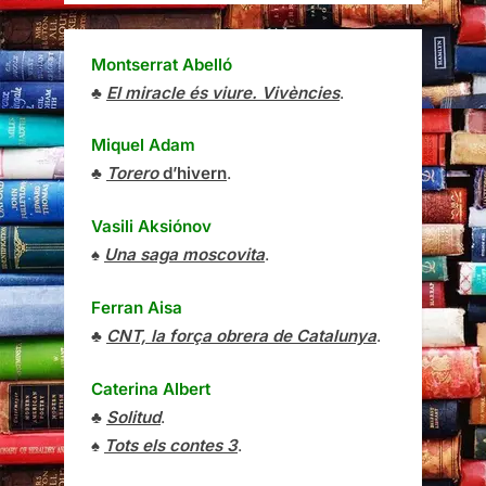
Montserrat Abelló
♣
El miracle és viure. Vivències
.
Miquel Adam
♣
Torero
d’hivern
.
Vasili Aksiónov
♠
Una saga moscovita
.
Ferran Aisa
♣
CNT, la força obrera de Catalunya
.
Caterina Albert
♣
Solitud
.
♠
Tots els contes 3
.