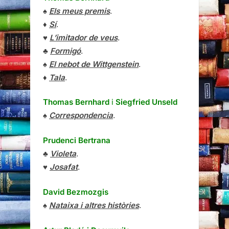
♠
Els meus premis
.
♦
Sí
.
♥
L’imitador de veus
.
♣
Formigó
.
♠
El nebot de Wittgenstein
.
♦
Tala
.
Thomas Bernhard
i
Siegfried Unseld
♠
Correspondencia
.
Prudenci Bertrana
♣
Violeta
.
♥
Josafat
.
David Bezmozgis
♠
Nataixa i altres històries
.