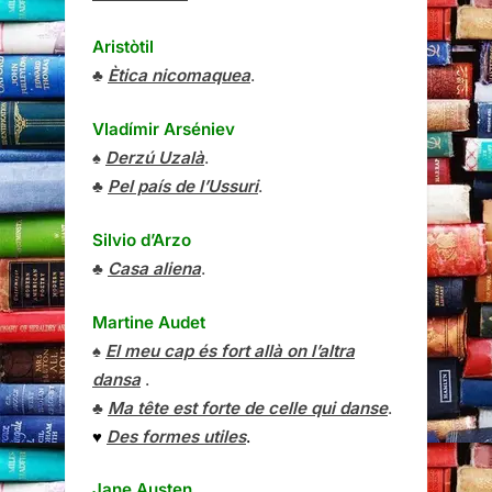
Aristòtil
♣
Ètica nicomaquea
.
Vladímir Arséniev
♠
Derzú Uzalà
.
♣
Pel país de l’Ussuri
.
Silvio d’Arzo
♣
Casa aliena
.
Martine Audet
♠
El meu cap és fort allà on l’altra
dansa
.
♣
Ma tête est forte de celle qui danse
.
♥
Des formes utiles
.
Jane Austen