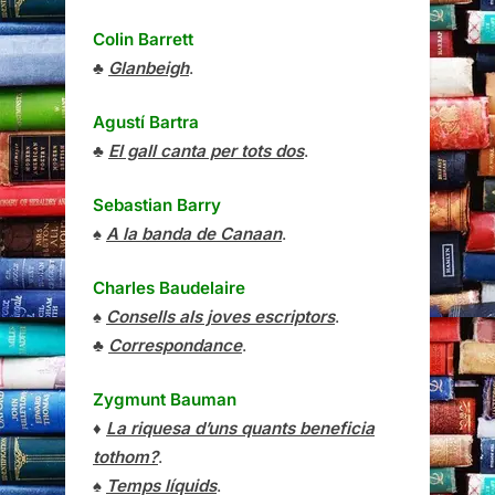
Colin Barrett
♣
Glanbeigh
.
Agustí Bartra
♣
El gall canta per tots dos
.
Sebastian Barry
♠
A la banda de Canaan
.
Charles Baudelaire
♠
Consells als joves escriptors
.
♣
Correspondance
.
Zygmunt Bauman
♦
La riquesa d’uns quants beneficia
tothom?
.
♠
Temps líquids
.