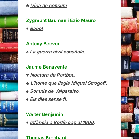
♣
Vida de consum
.
Zygmunt Bauman
i
Ezio Mauro
♠
Babel
.
Antony Beevor
♠
La guerra civil española
.
Jaume Benavente
♥
Nocturn de Portbou
.
♣
L’home que llegia Miquel Strogoff
.
♠
Somnis de Valparaíso
.
♦
Els dies sense fi
.
Walter Benjamin
♠
Infància a Berlín cap al 1900
.
Thomas Bernhard