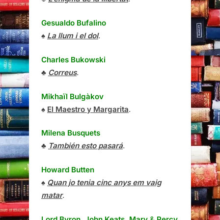
Gesualdo Bufalino
♠
La llum i el dol
.
Charles Bukowski
♣
Correus
.
Mikhaïl Bulgàkov
♠
El Maestro y Margarita
.
Milena Busquets
♣
También esto pasará
.
Howard Butten
♠
Quan jo tenia cinc anys em vaig
matar
.
Lord Byron, John Keats, Mary
&
Percy