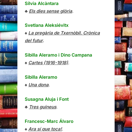
Sílvia Alcàntara
♣
Els dies sense glòria
.
Svetlana Aleksiévitx
♠
La pregària de Txernòbil. Crònica
del futur
.
Sibilla Aleramo
i
Dino Campana
♠
Cartes (1916-1918)
.
Sibilla Aleramo
♠
Una dona
.
Susagna Aluja i Font
♣
Tres guineus
.
Francesc-Marc Álvaro
♠
Ara sí que toca!
.