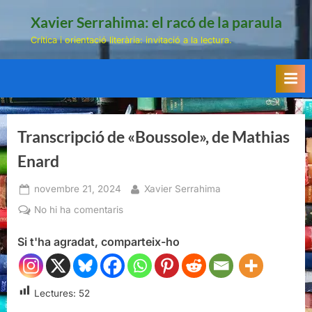
Skip
Xavier Serrahima: el racó de la paraula
to
Crítica i orientació literària: invitació a la lectura.
content
Transcripció de «Boussole», de Mathias
Enard
Posted
By
novembre 21, 2024
Xavier Serrahima
on
a
No hi ha comentaris
Transcripció
Si t'ha agradat, comparteix-ho
de
«Boussole»,
de
Mathias
Lectures:
52
Enard