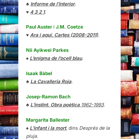
♣
Informe de l’interior
.
♥
4 3 2 1
.
Paul Auster
i
J.M. Coetze
♥
Ara i aquí. Cartes (2008-2011)
.
Nii Ayikwei Parkes
♠
L’enigma de l’ocell blau
.
Isaak Bàbel
♣
La Cavalleria Roja
.
Josep-Ramon Bach
♣
L’instint. Obra poètica
1962-1993
.
Margarita Ballester
♠
L’infant i la mort
, dins
Després de la
pluja
.