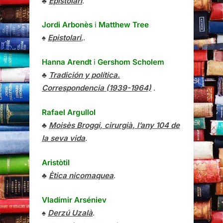
♣
Epistolari
.
Jordi Arbonès
i
Matthew Tree
♠
Epistolari
,.
Hanna Arendt
i
Gershom Scholem
♣
Tradición y política.
Correspondencia (1939-1964)
.
Rafael Argullol
♣
Moisès Broggi, cirurgià, l’any 104 de
la seva vida
.
Aristòtil
♣
Ètica nicomaquea
.
Vladímir Arséniev
♠
Derzú Uzalà
.