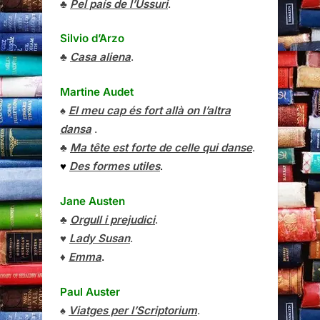
♣
Pel país de l’Ussuri
.
Silvio d’Arzo
♣
Casa aliena
.
Martine Audet
♠
El meu cap és fort allà on l’altra
dansa
.
♣
Ma tête est forte de celle qui danse
.
♥
Des formes utiles
.
Jane Austen
♣
Orgull i prejudici
.
♥
Lady Susan
.
♦
Emma
.
Paul Auster
♠
Viatges per l’Scriptorium
.