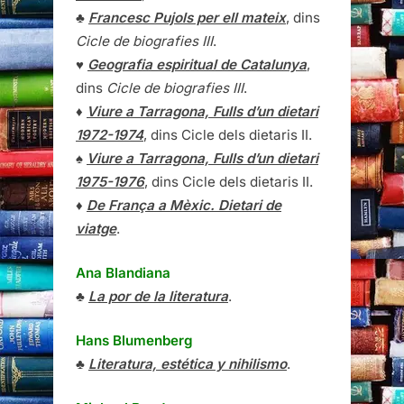
♣
Francesc Pujols per ell mateix
, dins
Cicle de biografies III
.
♥
Geografia espiritual de Catalunya
,
dins
Cicle de biografies III
.
♦
Viure a Tarragona, Fulls d’un dietari
1972-1974
, dins Cicle dels dietaris II.
♠
Viure a Tarragona, Fulls d’un dietari
1975-1976
, dins Cicle dels dietaris II.
♦
De França a Mèxic. Dietari de
viatge
.
Ana Blandiana
♣
La por de la literatura
.
Hans Blumenberg
♣
Literatura, estética y nihilismo
.