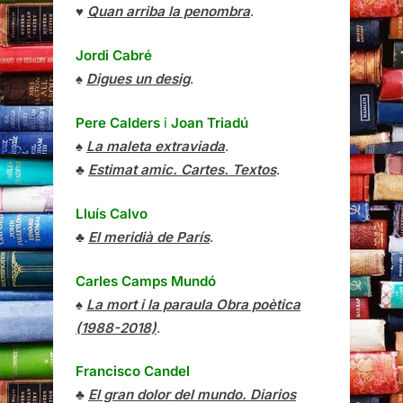
♥
Quan arriba la penombra
.
Jordi Cabré
♠
Digues un desig
.
Pere Calders
i
Joan Triadú
♠
La maleta extraviada
.
♣
Estimat amic. Cartes. Textos
.
Lluís Calvo
♣
El meridià de París
.
Carles Camps Mundó
♠
La mort i la paraula Obra poètica
(1988-2018)
.
Francisco Candel
♣
El gran dolor del mundo. Diarios