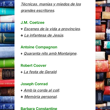
Técnicas, manías y miedos de los
grandes escritores
.
J.M. Coetzee
♥
Escenes de la vida a províncies
.
♣
La infantesa de Jesús
.
Antoine Compagnon
♦
Quaranta nits amb Montaigne
.
Robert Coover
♠
La festa de Gerald
.
Joseph Conrad
♦
Amb la corda al coll
.
♣
Memòria personal
.
Barbara Constantine