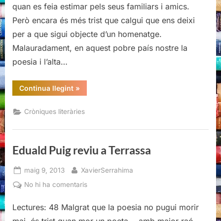
a
quan es feia estimar pels seus familiars i amics.
Terrassa
Però encara és més trist que calgui que ens deixi
per a que sigui objecte d’un homenatge.
Malauradament, en aquest pobre país nostre la
poesia i l’alta…
“Eduald
Continua llegint
»
Puig
reviu
a
Cròniques literàries
Terrassa”
Eduald Puig reviu a Terrassa
Posted
By
maig 9, 2013
XavierSerrahima
on
a
No hi ha comentaris
Eduald
Lectures: 48 Malgrat que la poesia no pugui morir
Puig
reviu