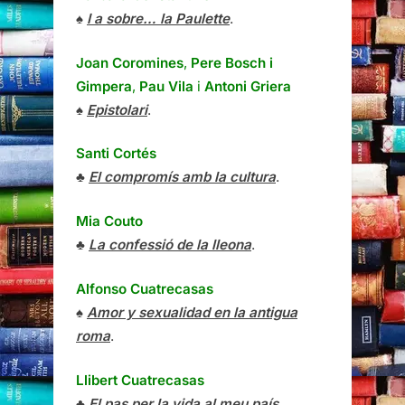
♠
I a sobre… la Paulette
.
Joan Coromines
,
Pere Bosch i
Gimpera
,
Pau Vila
i
Antoni Griera
♠
Epistolari
.
Santi Cortés
♣
El compromís amb la cultura
.
Mia Couto
♣
La confessió de la lleona
.
Alfonso Cuatrecasas
♠
Amor y sexualidad en la antigua
roma
.
Llibert Cuatrecasas
♣
El pas per la vida al meu país
.