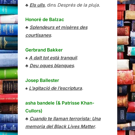
♣
Els ulls
, dins
Després de la pluja
.
Honoré de Balzac
♣
Splendeurs et misères des
courtisanes
.
Gerbrand Bakker
♠
A dalt tot està tranquil
.
♣
Deu oques blanques
.
Josep Ballester
♠
L’agitació de l’escriptura
.
asha bandele (& Patrisse Khan-
Cullors)
♣
Cuando te llaman terrorista: Una
memoria del Black Lives Matter
.