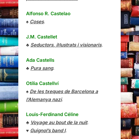
Alfonso R. Castelao
♠
Coses
.
J.M. Castellet
♣
Seductors, il·lustrats i visionaris
.
Ada Castells
♣
Pura sang
.
Otília Castellví
♠
De les txeques de Barcelona a
l’Alemanya nazi
.
Louis-Ferdinand Céline
♣
Voyage au bout de la nuit
.
♥
Guignol’s band I
.