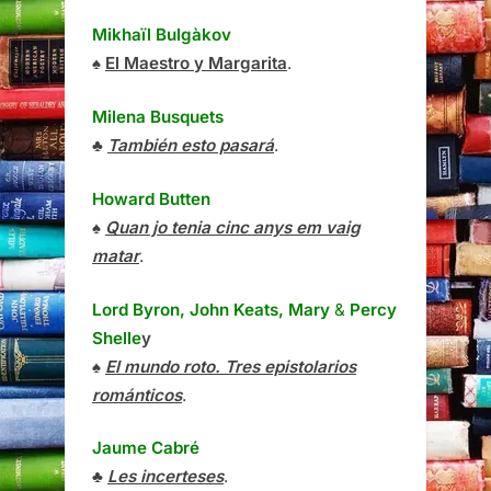
Mikhaïl Bulgàkov
♠
El Maestro y Margarita
.
Milena Busquets
♣
También esto pasará
.
Howard Butten
♠
Quan jo tenia cinc anys em vaig
matar
.
Lord Byron, John Keats, Mary
&
Percy
Shelle
y
♠
El mundo roto. Tres epistolarios
románticos
.
Jaume Cabré
♣
Les incerteses
.