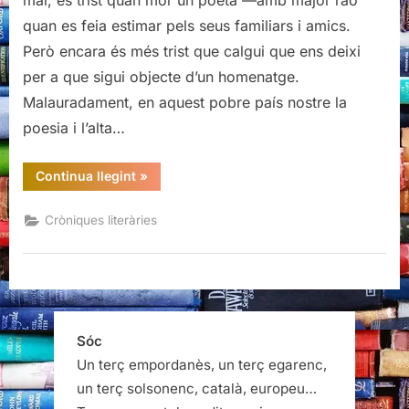
mai, és trist quan mor un poeta —amb major raó
a
quan es feia estimar pels seus familiars i amics.
Terrassa
Però encara és més trist que calgui que ens deixi
per a que sigui objecte d’un homenatge.
Malauradament, en aquest pobre país nostre la
poesia i l’alta…
“Eduald
Continua llegint
»
Puig
reviu
a
Cròniques literàries
Terrassa”
Sóc
Un terç empordanès, un terç egarenc,
un terç solsonenc, català, europeu…