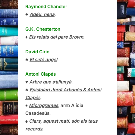
Raymond Chandler
♣
Adéu, nena
.
G.K. Chesterton
♦
Els relats del pare Brown
.
David Cirici
♣
El setè àngel
.
Antoni Clapés
♥
Arbre que s’allunyà
.
♣
Epistolari Jordi Arbonès & Antoni
Clapés
.
♠
Microgrames
, amb
Alícia
Casadesús
.
♠
Clars, aquest matí, són els teus
records
.