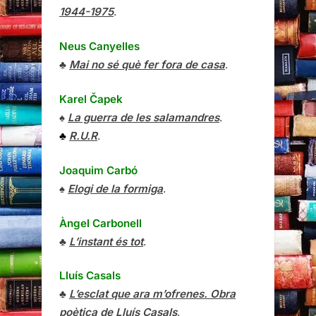
1944-1975
.
Neus Canyelles
♣
Mai no sé què fer fora de casa
.
Karel Čapek
♠
La guerra de les salamandres
.
♣
R.U.R
.
Joaquim Carbó
♠
Elogi de la formiga
.
Àngel Carbonell
♣
L’instant és tot
.
Lluís Casals
♣
L’esclat que ara m’ofrenes. Obra
poètica de Lluís Casals
.