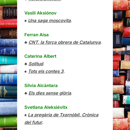
Vasili Aksiónov
♠
Una saga moscovita
.
Ferran Aisa
♣
CNT, la força obrera de Catalunya
.
Caterina Albert
♣
Solitud
.
♠
Tots els contes 3
.
Sílvia Alcàntara
♣
Els dies sense glòria
.
Svetlana Aleksiévitx
♠
La pregària de Txernòbil. Crònica
del futur
.