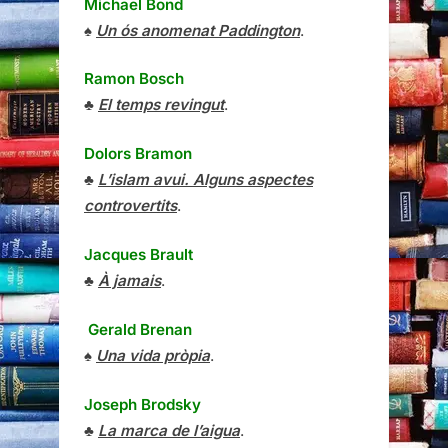
Michael Bond
♠
Un ós anomenat Paddington
.
Ramon Bosch
♣
El temps revingut
.
Dolors Bramon
♣
L’islam avui. Alguns aspectes
controvertits
.
Jacques Brault
♣
À jamais
.
Gerald Brenan
♠
Una vida pròpia
.
Joseph Brodsky
♣
La marca de l’aigua
.