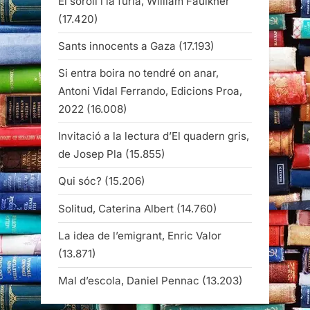
El soroll i la fúria, William Faulkner
(17.420)
Sants innocents a Gaza
(17.193)
Si entra boira no tendré on anar,
Antoni Vidal Ferrando, Edicions Proa,
2022
(16.008)
Invitació a la lectura d’El quadern gris,
de Josep Pla
(15.855)
Qui sóc?
(15.206)
Solitud, Caterina Albert
(14.760)
La idea de l’emigrant, Enric Valor
(13.871)
Mal d’escola, Daniel Pennac
(13.203)