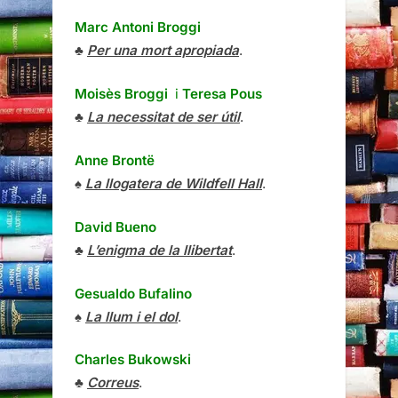
Marc Antoni Broggi
♣
Per una mort apropiada
.
Moisès Broggi
i
Teresa Pous
♣
La necessitat de ser útil
.
Anne Brontë
♠
La llogatera de Wildfell Hall
.
David Bueno
♣
L’enigma de la llibertat
.
Gesualdo Bufalino
♠
La llum i el dol
.
Charles Bukowski
♣
Correus
.