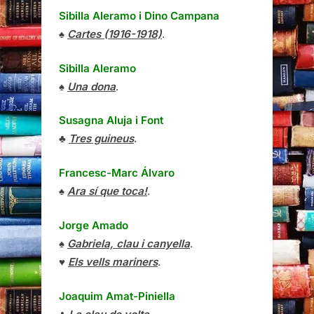
Sibilla Aleramo
i
Dino Campana
♠
Cartes (1916-1918)
.
Sibilla Aleramo
♠
Una dona
.
Susagna Aluja i Font
♣
Tres guineus
.
Francesc-Marc Álvaro
♠
Ara sí que toca!
.
Jorge Amado
♠
Gabriela, clau i canyella
.
♥
Els vells mariners
.
Joaquim Amat-Piniella