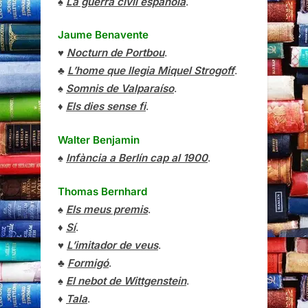
♠
La guerra civil española
.
Jaume Benavente
♥
Nocturn de Portbou
.
♣
L’home que llegia Miquel Strogoff
.
♠
Somnis de Valparaíso
.
♦
Els dies sense fi
.
Walter Benjamin
♠
Infància a Berlín cap al 1900
.
Thomas Bernhard
♠
Els meus premis
.
♦
Sí
.
♥
L’imitador de veus
.
♣
Formigó
.
♠
El nebot de Wittgenstein
.
♦
Tala
.