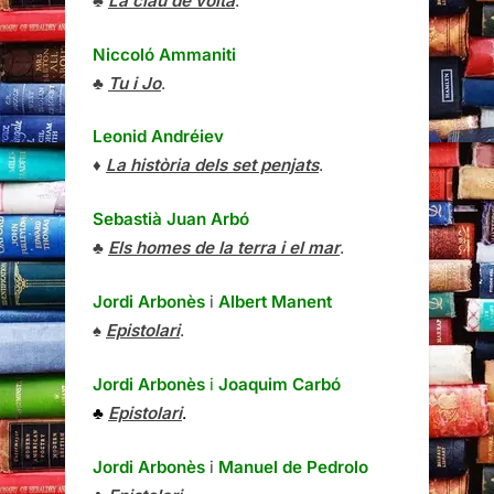
♣
La clau de volta
.
Niccoló Ammaniti
♣
Tu i Jo
.
Leonid Andréiev
♦
La història dels set penjats
.
Sebastià Juan Arbó
♣
Els homes de la terra i el mar
.
Jordi Arbonès
i
Albert Manent
♠
Epistolari
.
Jordi Arbonès
i
Joaquim Carbó
♣
Epistolari
.
Jordi Arbonès
i
Manuel de Pedrolo