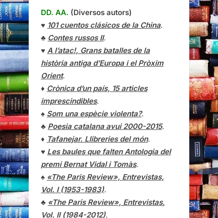
DD. AA.
(Diversos autors)
♥
101 cuentos clásicos de la China
.
♣
Contes russos II
.
♥
A l’atac!, Grans batalles de la
història antiga d’Europa i el Pròxim
Orient
.
♦
Crònica d’un país, 15 articles
imprescindibles
.
♠
Som una espècie violenta?
.
♣
Poesia catalana avui 2000-2015
.
♦
Tafanejar. Llibreries del món
.
♥
Les baules que falten Antologia del
premi Bernat Vidal i Tomàs
.
♠
«The Paris Review», Entrevistas,
Vol. I (1953-1983)
.
♣
«The Paris Review»,
Entrevistas
,
Vol. II (1984-2012)
.