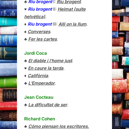
♣
Riu brogent
I:
Riu brogent
.
♥
Riu brogent
II:
Heimat (suite
helvètica)
.
♦
Riu brogent
III:
Allí on la llum
.
♠
Converses
.
♣
Fer les cartes
.
Jordi Coca
♣
El diable i l’home just
.
♥
En caure la tarda
.
♦
Califòrnia
.
♣
L’Emperador
.
Jean Cocteau
♣
La dificultat de ser
.
Richard Cohen
♣
Cómo piensan los escritores.