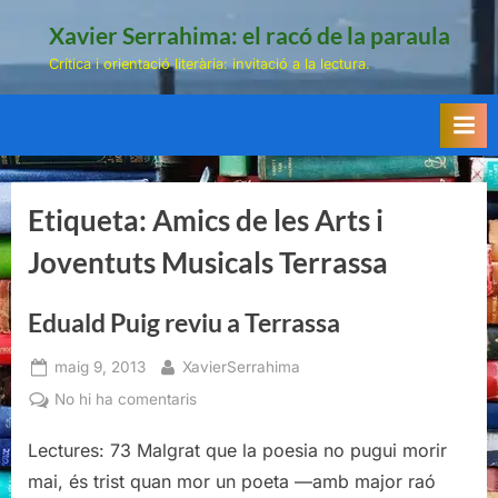
Skip
Xavier Serrahima: el racó de la paraula
to
Crítica i orientació literària: invitació a la lectura.
content
Etiqueta:
Amics de les Arts i
Joventuts Musicals Terrassa
Eduald Puig reviu a Terrassa
Posted
By
maig 9, 2013
XavierSerrahima
on
a
No hi ha comentaris
Eduald
Lectures: 73 Malgrat que la poesia no pugui morir
Puig
reviu
mai, és trist quan mor un poeta —amb major raó