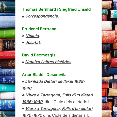
Thomas Bernhard
i
Siegfried Unseld
♠
Correspondencia
.
Prudenci Bertrana
♣
Violeta
.
♥
Josafat
.
David Bezmozgis
♠
Nataixa i altres històries
.
Artur Bladé i Desumvila
♠
L’exiliada Dietari de l’exili 1939-
1940
.
♣
Viure a Tarragona, Fulls d’un dietari
1966-1969
, dins Cicle dels dietaris I.
♥
Viure a Tarragona, Fulls d’un dietari
1970-1971
, dins Cicle dels dietaris I.