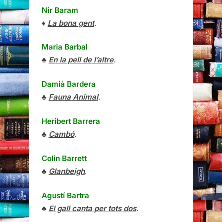
Nir Baram
♦
La bona gent
.
Maria Barbal
♣
En la pell de l’altre
.
Damià Bardera
♣
Fauna Animal
.
Heribert Barrera
♣
Cambó
.
Colin Barrett
♣
Glanbeigh
.
Agustí Bartra
♣
El gall canta per tots dos
.