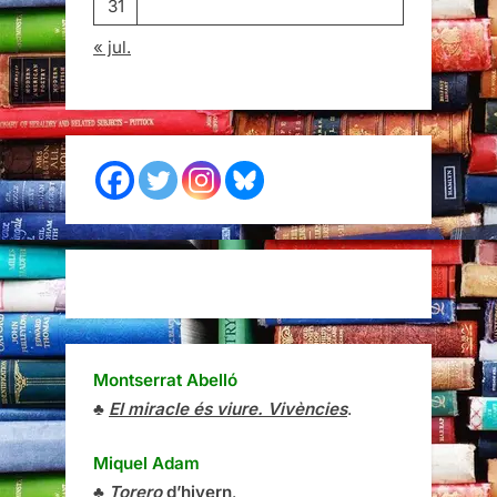
31
« jul.
Montserrat Abelló
♣
El miracle és viure. Vivències
.
Miquel Adam
♣
Torero
d’hivern
.