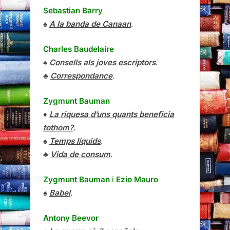
Sebastian Barry
♠
A la banda de Canaan
.
Charles Baudelaire
♠
Consells als joves escriptors
.
♣
Correspondance
.
Zygmunt Bauman
♦
La riquesa d’uns quants beneficia
tothom?
.
♠
Temps líquids
.
♣
Vida de consum
.
Zygmunt Bauman
i
Ezio Mauro
♠
Babel
.
Antony Beevor