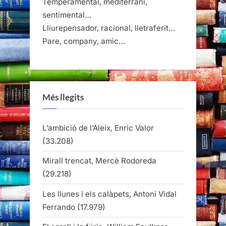
Temperamental, mediterrani,
sentimental…
Lliurepensador, racional, lletraferit…
Pare, company, amic…
Més llegits
L’ambició de l’Aleix, Enric Valor
(33.208)
Mirall trencat, Mercè Rodoreda
(29.218)
Les llunes i els calàpets, Antoni Vidal
Ferrando
(17.979)