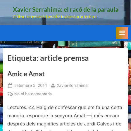
Skip
Xavier Serrahima: el racó de la paraula
to
Crítica i orientació literària: invitació a la lectura.
content
Etiqueta:
article premsa
Amic e Amat
Posted
By
setembre 5, 2014
XavierSerrahima
on
a
No hi ha comentaris
Amic
Lectures: 44 Haig de confessar que em fa una certa
e
Amat
mandra respondre la senyora Amat —i més encara
després dels magnífics articles de Jordi Galves i de