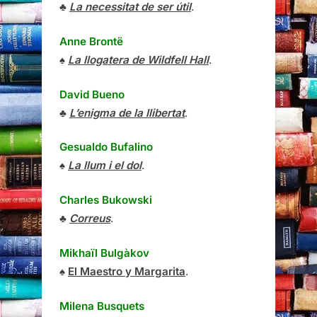
♣
La necessitat de ser útil
.
Anne Brontë
♠
La llogatera de Wildfell Hall
.
David Bueno
♣
L’enigma de la llibertat
.
Gesualdo Bufalino
♠
La llum i el dol
.
Charles Bukowski
♣
Correus
.
Mikhaïl Bulgàkov
♠
El Maestro y Margarita
.
Milena Busquets