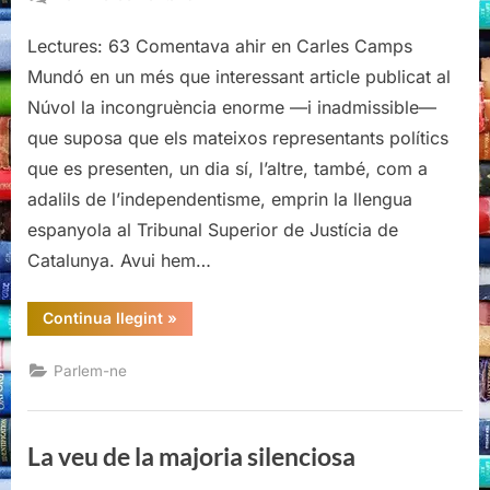
Ja
Lectures: 63 Comentava ahir en Carles Camps
podem
anar
Mundó en un més que interessant article publicat al
fent
Núvol la incongruència enorme —i inadmissible—
declaracions
que suposa que els mateixos representants polítics
de
que es presenten, un dia sí, l’altre, també, com a
sobirania,
ja…
adalils de l’independentisme, emprin la llengua
espanyola al Tribunal Superior de Justícia de
Catalunya. Avui hem…
“Ja
Continua llegint
»
podem
anar
fent
Parlem-ne
declaracions
de
sobirania,
ja…”
La veu de la majoria silenciosa