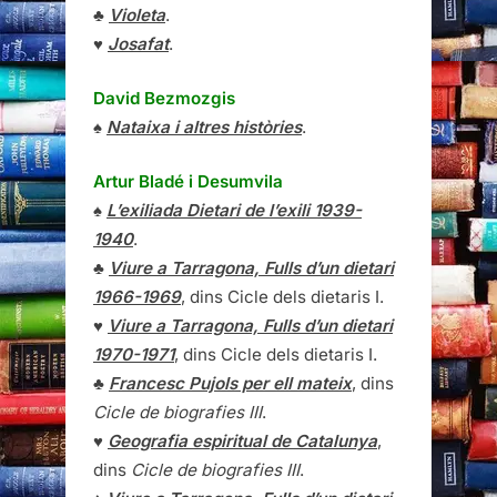
♣
Violeta
.
♥
Josafat
.
David Bezmozgis
♠
Nataixa i altres històries
.
Artur Bladé i Desumvila
♠
L’exiliada Dietari de l’exili 1939-
1940
.
♣
Viure a Tarragona, Fulls d’un dietari
1966-1969
, dins Cicle dels dietaris I.
♥
Viure a Tarragona, Fulls d’un dietari
1970-1971
, dins Cicle dels dietaris I.
♣
Francesc Pujols per ell mateix
, dins
Cicle de biografies III
.
♥
Geografia espiritual de Catalunya
,
dins
Cicle de biografies III
.