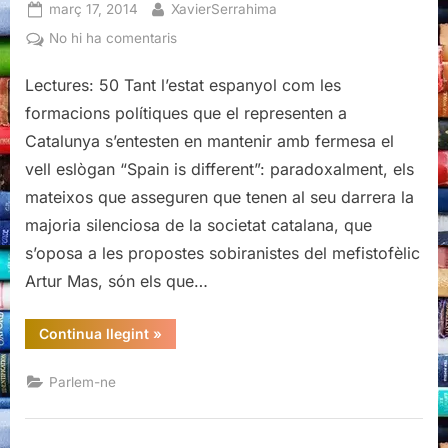
Posted
By
març 17, 2014
XavierSerrahima
on
a
No hi ha comentaris
La
Lectures: 50 Tant l’estat espanyol com les
veu
de
formacions polítiques que el representen a
la
Catalunya s’entesten en mantenir amb fermesa el
majoria
vell eslògan “Spain is different”: paradoxalment, els
silenciosa
mateixos que asseguren que tenen al seu darrera la
majoria silenciosa de la societat catalana, que
s’oposa a les propostes sobiranistes del mefistofèlic
Artur Mas, són els que…
“La
Continua llegint
»
veu
de
la
Parlem-ne
majoria
silenciosa”