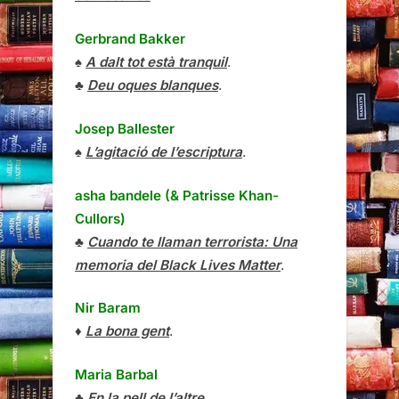
Gerbrand Bakker
♠
A dalt tot està tranquil
.
♣
Deu oques blanques
.
Josep Ballester
♠
L’agitació de l’escriptura
.
asha bandele (& Patrisse Khan-
Cullors)
♣
Cuando te llaman terrorista: Una
memoria del Black Lives Matter
.
Nir Baram
♦
La bona gent
.
Maria Barbal
♣
En la pell de l’altre
.