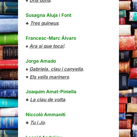
♠
Una dona
.
Susagna Aluja i Font
♣
Tres guineus
.
Francesc-Marc Álvaro
♠
Ara sí que toca!
.
Jorge Amado
♠
Gabriela, clau i canyella
.
♥
Els vells mariners
.
Joaquim Amat-Piniella
♣
La clau de volta
.
Niccoló Ammaniti
♣
Tu i Jo
.