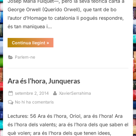
Josep Maria Fulquet—, però la seva teòrica carta a
George Orwell (Querido Orwell), que tant de bo
l’autor d’Homage to catalonia li pogués respondre,
és tan maniquea i…
“Amic
Continua llegint
»
e
Amat”
Parlem-ne
Ara és l’hora, Junqueras
Posted
By
setembre 2, 2014
XavierSerrahima
on
a
No hi ha comentaris
Ara
Lectures: 56 Ara és l’hora, Oriol, ara és l’hora! Ara
és
l’hora,
és l’hora dels valents; ara és l’hora dels que saben el
Junqueras
què volen; ara és l’hora dels que tenen idees,