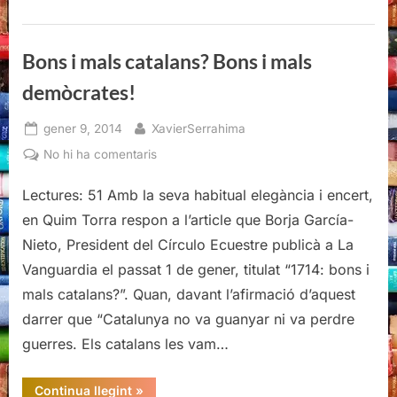
Bons i mals catalans? Bons i mals
demòcrates!
Posted
By
gener 9, 2014
XavierSerrahima
on
a
No hi ha comentaris
Bons
Lectures: 51 Amb la seva habitual elegància i encert,
i
mals
en Quim Torra respon a l’article que Borja García-
catalans?
Nieto, President del Círculo Ecuestre publicà a La
Bons
Vanguardia el passat 1 de gener, titulat “1714: bons i
i
mals catalans?”. Quan, davant l’afirmació d’aquest
mals
demòcrates!
darrer que “Catalunya no va guanyar ni va perdre
guerres. Els catalans les vam…
“Bons
Continua llegint
»