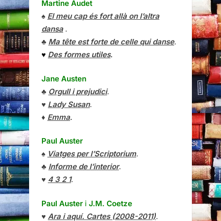
Martine Audet
♠
El meu cap és fort allà on l’altra
dansa
.
♣
Ma tête est forte de celle qui danse
.
♥
Des formes utiles
.
Jane Austen
♣
Orgull i prejudici
.
♥
Lady Susan
.
♦
Emma
.
Paul Auster
♠
Viatges per l’Scriptorium
.
♣
Informe de l’interior
.
♥
4 3 2 1
.
Paul Auster
i
J.M. Coetze
♥
Ara i aquí. Cartes (2008-2011)
.