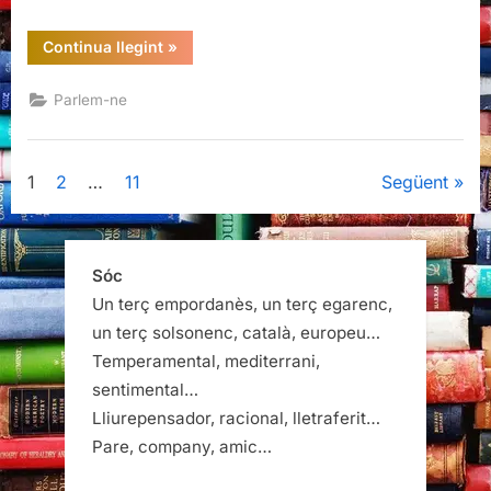
“Bons
Continua llegint
»
i
mals
catalans?
Parlem-ne
Bons
i
mals
demòcrates!”
Paginació
1
2
…
11
Següent
de
les
Sóc
Un terç empordanès, un terç egarenc,
entrades
un terç solsonenc, català, europeu…
Temperamental, mediterrani,
sentimental…
Lliurepensador, racional, lletraferit…
Pare, company, amic…