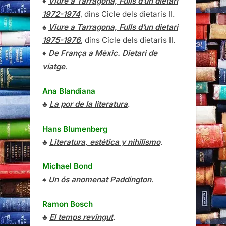
♦
Viure a Tarragona, Fulls d’un dietari
1972-1974
, dins Cicle dels dietaris II.
♠
Viure a Tarragona, Fulls d’un dietari
1975-1976
, dins Cicle dels dietaris II.
♦
De França a Mèxic. Dietari de
viatge
.
Ana Blandiana
♣
La por de la literatura
.
Hans Blumenberg
♣
Literatura, estética y nihilismo
.
Michael Bond
♠
Un ós anomenat Paddington
.
Ramon Bosch
♣
El temps revingut
.