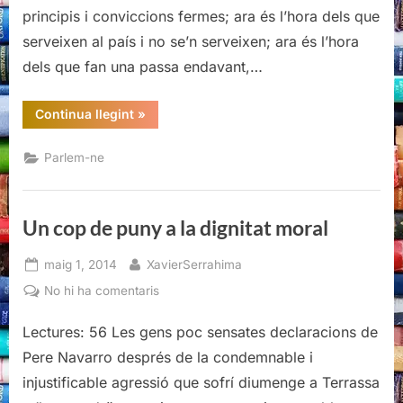
principis i conviccions fermes; ara és l’hora dels que
serveixen al país i no se’n serveixen; ara és l’hora
dels que fan una passa endavant,…
“Ara
Continua llegint
»
és
l’hora,
Junqueras”
Parlem-ne
Un cop de puny a la dignitat moral
Posted
By
maig 1, 2014
XavierSerrahima
on
a
No hi ha comentaris
Un
Lectures: 56 Les gens poc sensates declaracions de
cop
de
Pere Navarro després de la condemnable i
puny
injustificable agressió que sofrí diumenge a Terrassa
a