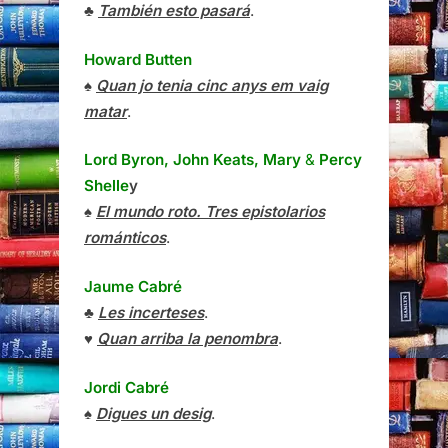
♣
También esto pasará
.
Howard Butten
♠
Quan jo tenia cinc anys em vaig
matar
.
Lord Byron, John Keats, Mary
&
Percy
Shelle
y
♠
El mundo roto. Tres epistolarios
románticos
.
Jaume Cabré
♣
Les incerteses
.
♥
Quan arriba la penombra
.
Jordi Cabré
♠
Digues un desig
.