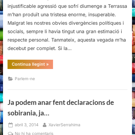
puny
injustificable agressió que sofrí diumenge a Terrassa
a
m’han produït una tristesa enorme, insuperable.
la
Malgrat les nostres obvies divergències polítiques i
dignitat
moral
socials, sempre li havia tingut una gran estimació i
respecte personal. Tanmateix, aquesta vegada m’ha
decebut per complet. Si la…
“Un
Continua llegint
»
cop
de
puny
Parlem-ne
a
la
dignitat
moral”
Ja podem anar fent declaracions de
sobirania, ja…
Posted
By
abril 3, 2014
XavierSerrahima
on
a
No hi ha comentaris