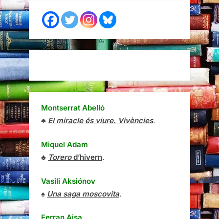
Montserrat Abelló
♣
El miracle és viure. Vivències
.
Miquel Adam
♣
Torero
d’hivern
.
Vasili Aksiónov
♠
Una saga moscovita
.
Ferran Aisa