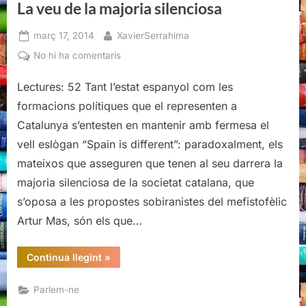
La veu de la majoria silenciosa
Posted
By
març 17, 2014
XavierSerrahima
on
a
No hi ha comentaris
La
Lectures: 52 Tant l’estat espanyol com les
veu
de
formacions polítiques que el representen a
la
Catalunya s’entesten en mantenir amb fermesa el
majoria
vell eslògan “Spain is different”: paradoxalment, els
silenciosa
mateixos que asseguren que tenen al seu darrera la
majoria silenciosa de la societat catalana, que
s’oposa a les propostes sobiranistes del mefistofèlic
Artur Mas, són els que…
“La
Continua llegint
»
veu
de
la
Parlem-ne
majoria
silenciosa”