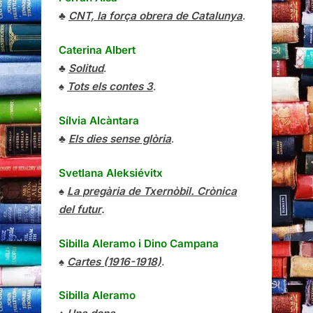
♣
CNT, la força obrera de Catalunya
.
Caterina Albert
♣
Solitud
.
♠
Tots els contes 3
.
Sílvia Alcàntara
♣
Els dies sense glòria
.
Svetlana Aleksiévitx
♠
La pregària de Txernòbil. Crònica
del futur
.
Sibilla Aleramo
i
Dino Campana
♠
Cartes (1916-1918)
.
Sibilla Aleramo