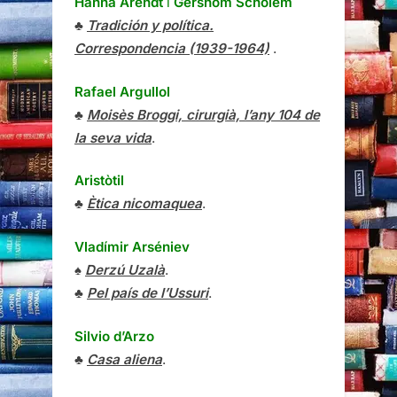
Hanna Arendt
i
Gershom Scholem
♣
Tradición y política.
Correspondencia (1939-1964)
.
Rafael Argullol
♣
Moisès Broggi, cirurgià, l’any 104 de
la seva vida
.
Aristòtil
♣
Ètica nicomaquea
.
Vladímir Arséniev
♠
Derzú Uzalà
.
♣
Pel país de l’Ussuri
.
Silvio d’Arzo
♣
Casa aliena
.