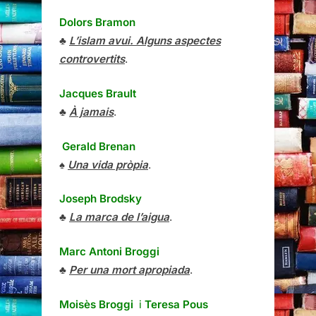
Dolors Bramon
♣
L’islam avui. Alguns aspectes
controvertits
.
Jacques Brault
♣
À jamais
.
Gerald Brenan
♠
Una vida pròpia
.
Joseph Brodsky
♣
La marca de l’aigua
.
Marc Antoni Broggi
♣
Per una mort apropiada
.
Moisès Broggi
i
Teresa Pous