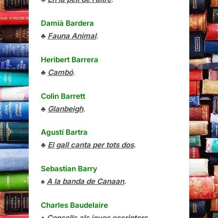
Damià Bardera
♣
Fauna Animal
.
Heribert Barrera
♣
Cambó
.
Colin Barrett
♣
Glanbeigh
.
Agustí Bartra
♣
El gall canta per tots dos
.
Sebastian Barry
♠
A la banda de Canaan
.
Charles Baudelaire
♠
Consells als joves escriptors
.