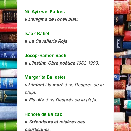
Nii Ayikwei Parkes
♠
L’enigma de l’ocell blau
.
Isaak Bàbel
♣
La Cavalleria Roja
.
Josep-Ramon Bach
♣
L’instint. Obra poètica
1962-1993
.
Margarita Ballester
♠
L’infant i la mort
, dins
Després de la
pluja
.
♣
Els ulls
, dins
Després de la pluja
.
Honoré de Balzac
♣
Splendeurs et misères des
courtisanes
.