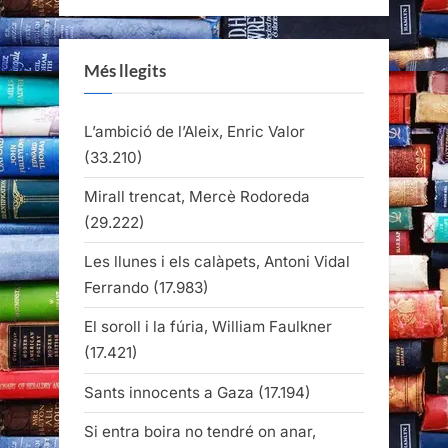
Més llegits
L’ambició de l’Aleix, Enric Valor
(33.210)
Mirall trencat, Mercè Rodoreda
(29.222)
Les llunes i els calàpets, Antoni Vidal
Ferrando
(17.983)
El soroll i la fúria, William Faulkner
(17.421)
Sants innocents a Gaza
(17.194)
Si entra boira no tendré on anar,