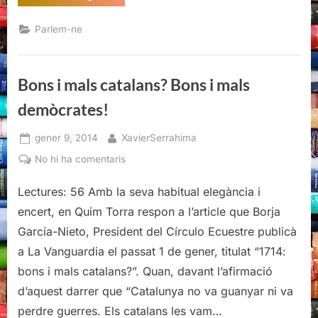
i
mals
catalans?
Parlem-ne
Bons
i
mals
demòcrates!”
Bons i mals catalans? Bons i mals
demòcrates!
Posted
By
gener 9, 2014
XavierSerrahima
on
a
No hi ha comentaris
Bons
Lectures: 56 Amb la seva habitual elegància i
i
mals
encert, en Quim Torra respon a l’article que Borja
catalans?
García-Nieto, President del Círculo Ecuestre publicà
Bons
a La Vanguardia el passat 1 de gener, titulat “1714:
i
bons i mals catalans?”. Quan, davant l’afirmació
mals
demòcrates!
d’aquest darrer que “Catalunya no va guanyar ni va
perdre guerres. Els catalans les vam…