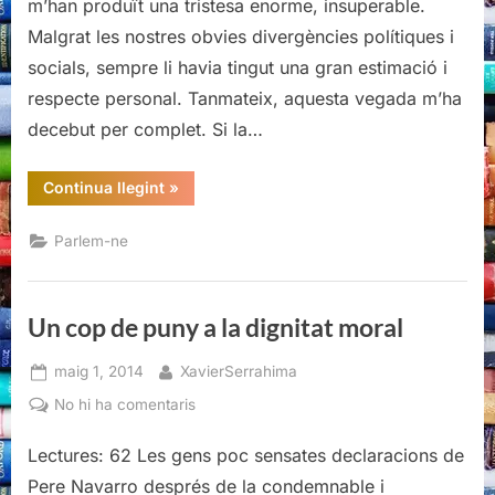
m’han produït una tristesa enorme, insuperable.
la
Malgrat les nostres obvies divergències polítiques i
dignitat
moral
socials, sempre li havia tingut una gran estimació i
respecte personal. Tanmateix, aquesta vegada m’ha
decebut per complet. Si la…
“Un
Continua llegint
»
cop
de
puny
Parlem-ne
a
la
dignitat
moral”
Un cop de puny a la dignitat moral
Posted
By
maig 1, 2014
XavierSerrahima
on
a
No hi ha comentaris
Un
Lectures: 62 Les gens poc sensates declaracions de
cop
de
Pere Navarro després de la condemnable i