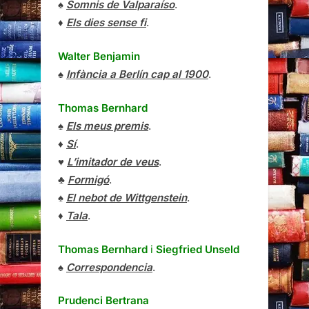
♠
Somnis de Valparaíso
.
♦
Els dies sense fi
.
Walter Benjamin
♠
Infància a Berlín cap al 1900
.
Thomas Bernhard
♠
Els meus premis
.
♦
Sí
.
♥
L’imitador de veus
.
♣
Formigó
.
♠
El nebot de Wittgenstein
.
♦
Tala
.
Thomas Bernhard
i
Siegfried Unseld
♠
Correspondencia
.
Prudenci Bertrana