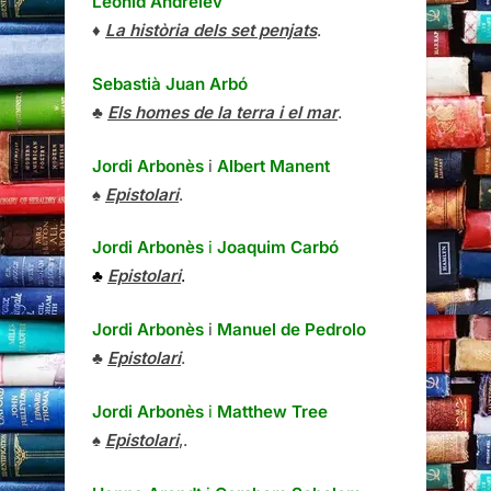
Leonid Andréiev
♦
La història dels set penjats
.
Sebastià Juan Arbó
♣
Els homes de la terra i el mar
.
Jordi Arbonès
i
Albert Manent
♠
Epistolari
.
Jordi Arbonès
i
Joaquim Carbó
♣
Epistolari
.
Jordi Arbonès
i
Manuel de Pedrolo
♣
Epistolari
.
Jordi Arbonès
i
Matthew Tree
♠
Epistolari
,.