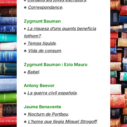
♣
Correspondance
.
Zygmunt Bauman
♦
La riquesa d’uns quants beneficia
tothom?
.
♠
Temps líquids
.
♣
Vida de consum
.
Zygmunt Bauman
i
Ezio Mauro
♠
Babel
.
Antony Beevor
♠
La guerra civil española
.
Jaume Benavente
♥
Nocturn de Portbou
.
♣
L’home que llegia Miquel Strogoff
.