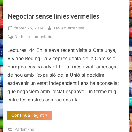
Negociar sense línies vermelles
Posted
By
febrer 25, 2014
XavierSerrahima
on
a
No hi ha comentaris
Negociar
Lectures: 44 En la seva recent visita a Catalunya,
sense
línies
Viviane Reding, la vicepresidenta de la Comissió
vermelles
Europea ens ha advertit —o, més aviat, amenaçat—
de nou amb l’expulsió de la Unió si decidim
esdevenir un estat independent i ens ha aconsellat
que negociem amb l’estat espanyol un terme mig
entre les nostres aspiracions i la…
“Negociar
Continua llegint
»
sense
línies
vermelles”
Parlem-ne