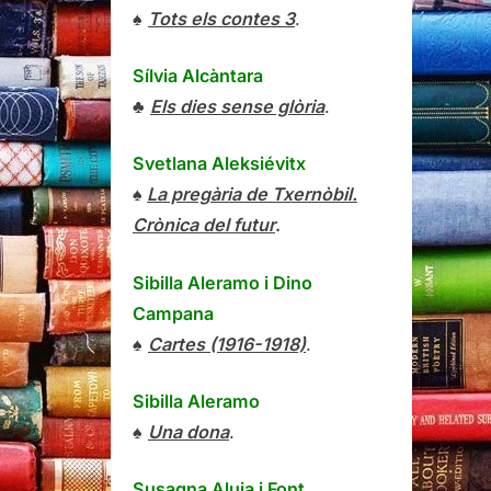
♠
Tots els contes 3
.
Sílvia Alcàntara
♣
Els dies sense glòria
.
Svetlana Aleksiévitx
♠
La pregària de Txernòbil.
Crònica del futur
.
Sibilla Aleramo
i
Dino
Campana
♠
Cartes (1916-1918)
.
Sibilla Aleramo
♠
Una dona
.
Susagna Aluja i Font