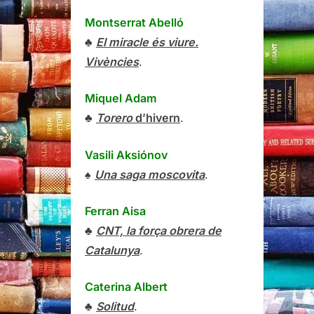
Montserrat Abelló
♣
El miracle és viure.
Vivències
.
Miquel Adam
♣
Torero
d’hivern
.
Vasili Aksiónov
♠
Una saga moscovita
.
Ferran Aisa
♣
CNT, la força obrera de
Catalunya
.
Caterina Albert
♣
Solitud
.