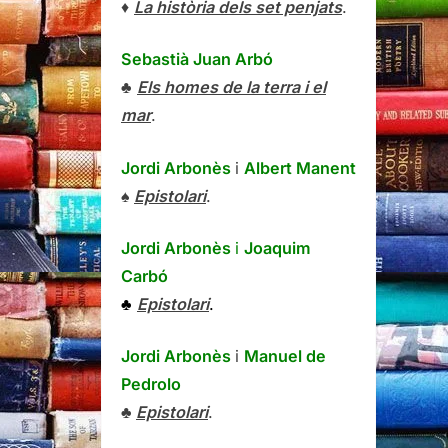
♦
La història dels set penjats
.
Sebastià Juan Arbó
♣
Els homes de la terra i el
mar
.
Jordi Arbonès
i
Albert Manent
♠
Epistolari
.
Jordi Arbonès
i
Joaquim
Carbó
♣
Epistolari
.
Jordi Arbonès
i
Manuel de
Pedrolo
♣
Epistolari
.