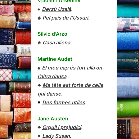
Vladímir Arséniev
♠
Derzú Uzalà
.
♣
Pel país de l’Ussuri
.
Silvio d’Arzo
♣
Casa aliena
.
Martine Audet
♠
El meu cap és fort allà on
l’altra dansa
.
♣
Ma tête est forte de celle
qui danse
.
♥
Des formes utiles
.
Jane Austen
♣
Orgull i prejudici
.
♥
Lady Susan
.