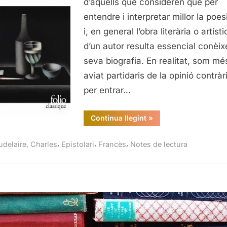
d’aquells que consideren que per
entendre i interpretar millor la poe
i, en general l’obra literària o artís
d’un autor resulta essencial conèixe
seva biografia. En realitat, som mé
aviat partidaris de la opinió contràr
per entrar…
“Correspondance,
Continua llegint
»
Baudelaire,
Gallimard,
2000”
,
,
,
udelaire, Charles
Epistolari
Francès
Notes de lectura