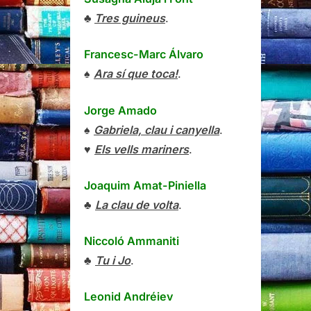
♣
Tres guineus
.
Francesc-Marc Álvaro
♠
Ara sí que toca!
.
Jorge Amado
♠
Gabriela, clau i canyella
.
♥
Els vells mariners
.
Joaquim Amat-Piniella
♣
La clau de volta
.
Niccoló Ammaniti
♣
Tu i Jo
.
Leonid Andréiev