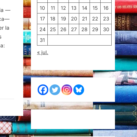
10
11
12
13
14
15
16
sia —
17
18
19
20
21
22
23
tica—
r la
24
25
26
27
28
29
30
s
31
ia:
« jul.