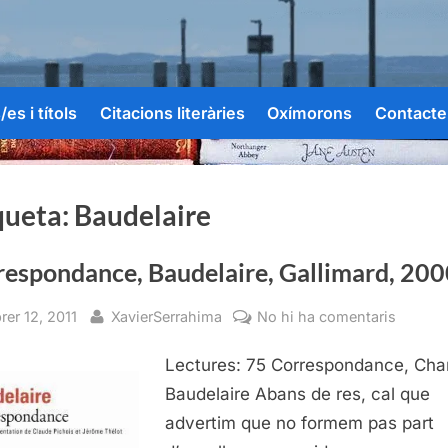
es i títols
Citacions literàries
Oxímorons
Contacte
queta:
Baudelaire
respondance, Baudelaire, Gallimard, 20
sted
By
a
rer 12, 2011
XavierSerrahima
No hi ha comentaris
Corres
Lectures: 75 Correspondance, Cha
Baudela
Gallima
Baudelaire Abans de res, cal que
2000
advertim que no formem pas part