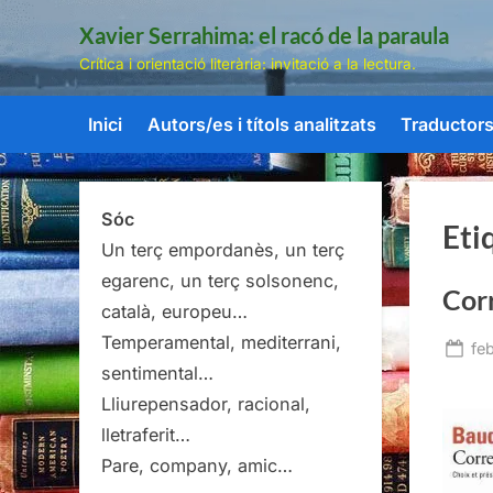
Skip
Xavier Serrahima: el racó de la paraula
to
Crítica i orientació literària: invitació a la lectura.
content
Inici
Autors/es i títols analitzats
Traductors/
Sóc
Eti
Un terç empordanès, un terç
egarenc, un terç solsonenc,
Cor
català, europeu…
Temperamental, mediterrani,
Po
feb
sentimental…
on
Lliurepensador, racional,
lletraferit…
Pare, company, amic…