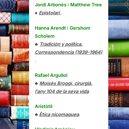
Jordi Arbonès
i
Matthew Tree
♠
Epistolari
,.
Hanna Arendt
i
Gershom
Scholem
♣
Tradición y política.
Correspondencia (1939-1964)
.
Rafael Argullol
♣
Moisès Broggi, cirurgià,
l’any 104 de la seva vida
.
Aristòtil
♣
Ètica nicomaquea
.