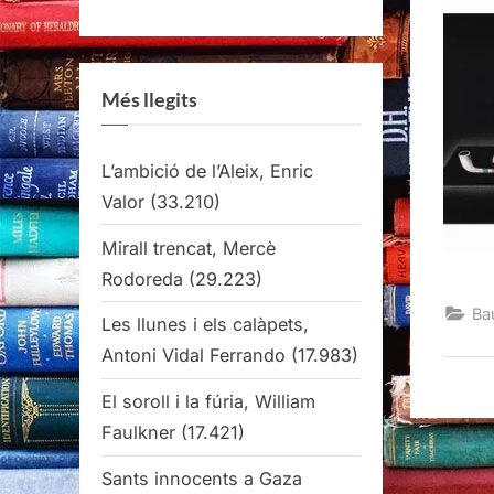
Més llegits
L’ambició de l’Aleix, Enric
Valor
(33.210)
Mirall trencat, Mercè
Rodoreda
(29.223)
Ba
Les llunes i els calàpets,
Antoni Vidal Ferrando
(17.983)
El soroll i la fúria, William
Faulkner
(17.421)
Sants innocents a Gaza