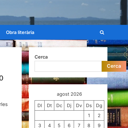
Obra literària
Toggle
search
form
Cerca
Cerca
00
agost 2026
pondance,
rles
ire,
Dl
Dt
Dc
Dj
Dv
Ds
Dg
rd,
1
2
3
4
5
6
7
8
9