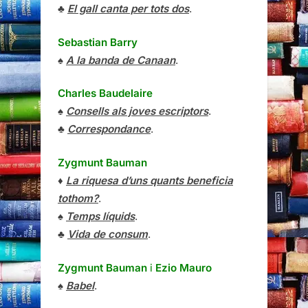
♣
El gall canta per tots dos
.
Sebastian Barry
♠
A la banda de Canaan
.
Charles Baudelaire
♠
Consells als joves escriptors
.
♣
Correspondance
.
Zygmunt Bauman
♦
La riquesa d’uns quants beneficia
tothom?
.
♠
Temps líquids
.
♣
Vida de consum
.
Zygmunt Bauman
i
Ezio Mauro
♠
Babel
.