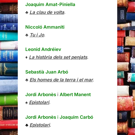
Joaquim Amat-Piniella
♣
La clau de volta
.
Niccoló Ammaniti
♣
Tu i Jo
.
Leonid Andréiev
♦
La història dels set penjats
.
Sebastià Juan Arbó
♣
Els homes de la terra i el mar
.
Jordi Arbonès
i
Albert Manent
♠
Epistolari
.
Jordi Arbonès
i
Joaquim Carbó
♣
Epistolari
.