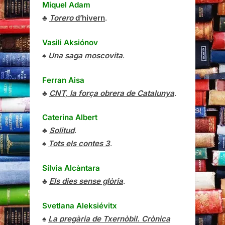
Miquel Adam
♣
Torero
d’hivern
.
Vasili Aksiónov
♠
Una saga moscovita
.
Ferran Aisa
♣
CNT, la força obrera de Catalunya
.
Caterina Albert
♣
Solitud
.
♠
Tots els contes 3
.
Sílvia Alcàntara
♣
Els dies sense glòria
.
Svetlana Aleksiévitx
♠
La pregària de Txernòbil. Crònica