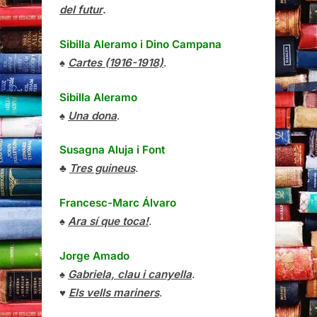
del futur
.
Sibilla Aleramo
i
Dino Campana
♠
Cartes (1916-1918)
.
Sibilla Aleramo
♠
Una dona
.
Susagna Aluja i Font
♣
Tres guineus
.
Francesc-Marc Álvaro
♠
Ara sí que toca!
.
Jorge Amado
♠
Gabriela, clau i canyella
.
♥
Els vells mariners
.