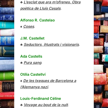
♣
L’esclat que ara m’ofrenes. Obra
poètica de Lluís Casals
.
Alfonso R. Castelao
♠
Coses
.
J.M. Castellet
♣
Seductors, il·lustrats i visionaris
.
Ada Castells
♣
Pura sang
.
Otília Castellví
♠
De les txeques de Barcelona a
l’Alemanya nazi
.
Louis-Ferdinand Céline
♣
Voyage au bout de la nuit
.