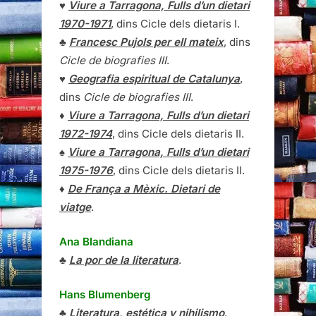
♥
Viure a Tarragona, Fulls d’un dietari
1970-1971
, dins Cicle dels dietaris I.
♣
Francesc Pujols per ell mateix
, dins
Cicle de biografies III
.
♥
Geografia espiritual de Catalunya
,
dins
Cicle de biografies III
.
♦
Viure a Tarragona, Fulls d’un dietari
1972-1974
, dins Cicle dels dietaris II.
♠
Viure a Tarragona, Fulls d’un dietari
1975-1976
, dins Cicle dels dietaris II.
♦
De França a Mèxic. Dietari de
viatge
.
Ana Blandiana
♣
La por de la literatura
.
Hans Blumenberg
♣
Literatura, estética y nihilismo
.