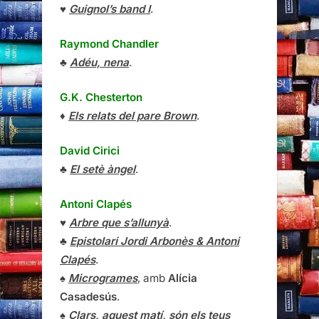
♥
Guignol’s band I
.
Raymond Chandler
♣
Adéu, nena
.
G.K. Chesterton
♦
Els relats del pare Brown
.
David Cirici
♣
El setè àngel
.
Antoni Clapés
♥
Arbre que s’allunyà
.
♣
Epistolari Jordi Arbonès & Antoni
Clapés
.
♠
Microgrames
, amb
Alícia
Casadesús
.
♠
Clars, aquest matí, són els teus