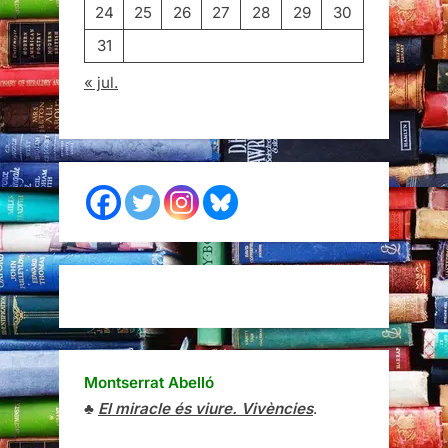
24
25
26
27
28
29
30
31
« jul.
Montserrat Abelló
♣
El miracle és viure. Vivències
.