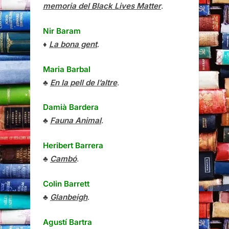
memoria del Black Lives Matter
.
Nir Baram
♦
La bona gent
.
Maria Barbal
♣
En la pell de l’altre
.
Damià Bardera
♣
Fauna Animal
.
Heribert Barrera
♣
Cambó
.
Colin Barrett
♣
Glanbeigh
.
Agustí Bartra