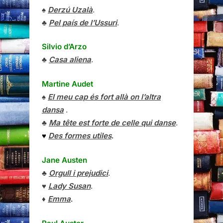
♠
Derzú Uzalà
.
♣
Pel país de l’Ussuri
.
Silvio d’Arzo
♣
Casa aliena
.
Martine Audet
♠
El meu cap és fort allà on l’altra
dansa
.
♣
Ma tête est forte de celle qui danse
.
♥
Des formes utiles
.
Jane Austen
♣
Orgull i prejudici
.
♥
Lady Susan
.
♦
Emma
.