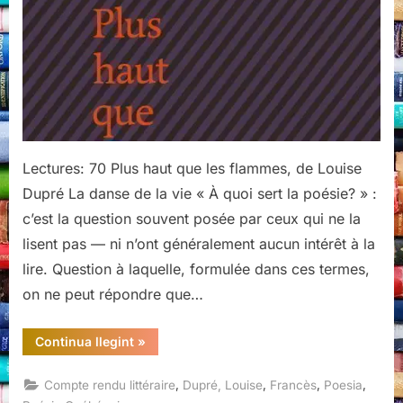
flammes,
de
Louise
Dupré
Lectures: 70 Plus haut que les flammes, de Louise
Dupré La danse de la vie « À quoi sert la poésie? » :
c’est la question souvent posée par ceux qui ne la
lisent pas — ni n’ont généralement aucun intérêt à la
lire. Question à laquelle, formulée dans ces termes,
on ne peut répondre que…
“Plus
Continua llegint
»
haut
que
les
,
,
,
,
Compte rendu littéraire
Dupré, Louise
Francès
Poesia
flammes,