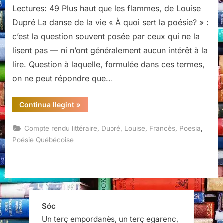
Lectures: 49 Plus haut que les flammes, de Louise
Dupré La danse de la vie « À quoi sert la poésie? » :
c’est la question souvent posée par ceux qui ne la
lisent pas — ni n’ont généralement aucun intérêt à la
lire. Question à laquelle, formulée dans ces termes,
on ne peut répondre que…
“Plus
Continua llegint
»
haut
que
les
,
,
,
,
Compte rendu littéraire
Dupré, Louise
Francès
Poesia
flammes,
de
Poésie Québécoise
Louise
Dupré”
Sóc
Un terç empordanès, un terç egarenc,