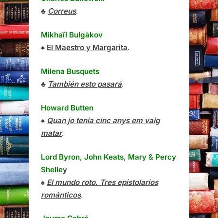
♣
Correus
.
Mikhaïl Bulgàkov
♠
El Maestro y Margarita
.
Milena Busquets
♣
También esto pasará
.
Howard Butten
♠
Quan jo tenia cinc anys em vaig
matar
.
Lord Byron, John Keats, Mary
&
Percy
Shelle
y
♠
El mundo roto. Tres epistolarios
románticos
.