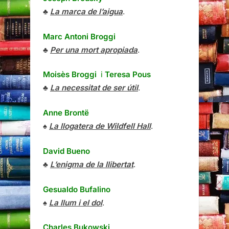
♣
La marca de l’aigua
.
Marc Antoni Broggi
♣
Per una mort apropiada
.
Moisès Broggi
i
Teresa Pous
♣
La necessitat de ser útil
.
Anne Brontë
♠
La llogatera de Wildfell Hall
.
David Bueno
♣
L’enigma de la llibertat
.
Gesualdo Bufalino
♠
La llum i el dol
.
Charles Bukowski