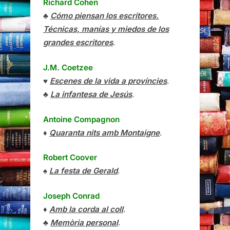
Richard Cohen
♣
Cómo piensan los escritores.
Técnicas, manías y miedos de los
grandes escritores
.
J.M. Coetzee
♥
Escenes de la vida a províncies
.
♣
La infantesa de Jesús
.
Antoine Compagnon
♦
Quaranta nits amb Montaigne
.
Robert Coover
♠
La festa de Gerald
.
Joseph Conrad
♦
Amb la corda al coll
.
♣
Memòria personal
.