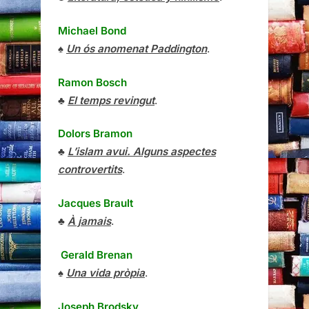
Michael Bond
♠
Un ós anomenat Paddington
.
Ramon Bosch
♣
El temps revingut
.
Dolors Bramon
♣
L’islam avui. Alguns aspectes
controvertits
.
Jacques Brault
♣
À jamais
.
Gerald Brenan
♠
Una vida pròpia
.
Joseph Brodsky