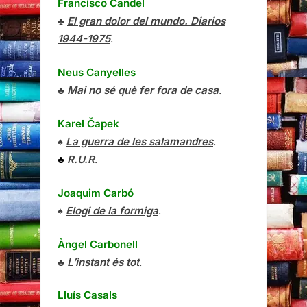
Francisco Candel
♣
El gran dolor del mundo. Diarios
1944-1975
.
Neus Canyelles
♣
Mai no sé què fer fora de casa
.
Karel Čapek
♠
La guerra de les salamandres
.
♣
R.U.R
.
Joaquim Carbó
♠
Elogi de la formiga
.
Àngel Carbonell
♣
L’instant és tot
.
Lluís Casals