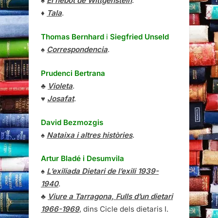
♠
El nebot de Wittgenstein
.
♦
Tala
.
Thomas Bernhard
i
Siegfried Unseld
♠
Correspondencia
.
Prudenci Bertrana
♣
Violeta
.
♥
Josafat
.
David Bezmozgis
♠
Nataixa i altres històries
.
Artur Bladé i Desumvila
♠
L’exiliada Dietari de l’exili 1939-
1940
.
♣
Viure a Tarragona, Fulls d’un dietari
1966-1969
, dins Cicle dels dietaris I.