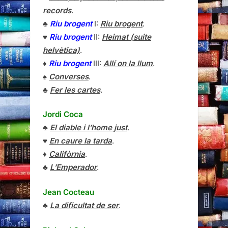
records
.
♣
Riu brogent
I:
Riu brogent
.
♥
Riu brogent
II:
Heimat (suite
helvètica)
.
♦
Riu brogent
III:
Allí on la llum
.
♠
Converses
.
♣
Fer les cartes
.
Jordi Coca
♣
El diable i l’home just
.
♥
En caure la tarda
.
♦
Califòrnia
.
♣
L’Emperador
.
Jean Cocteau
♣
La dificultat de ser
.