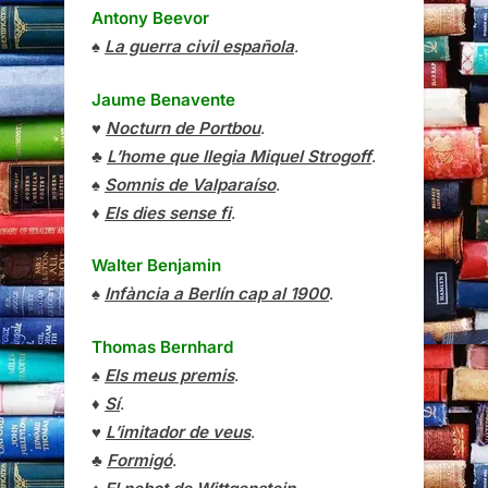
Antony Beevor
♠
La guerra civil española
.
Jaume Benavente
♥
Nocturn de Portbou
.
♣
L’home que llegia Miquel Strogoff
.
♠
Somnis de Valparaíso
.
♦
Els dies sense fi
.
Walter Benjamin
♠
Infància a Berlín cap al 1900
.
Thomas Bernhard
♠
Els meus premis
.
♦
Sí
.
♥
L’imitador de veus
.
♣
Formigó
.