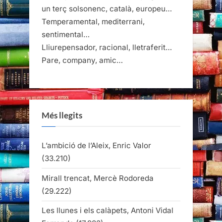
un terç solsonenc, català, europeu…
Temperamental, mediterrani,
sentimental…
Lliurepensador, racional, lletraferit…
Pare, company, amic…
Més llegits
L’ambició de l’Aleix, Enric Valor
(33.210)
Mirall trencat, Mercè Rodoreda
(29.222)
Les llunes i els calàpets, Antoni Vidal