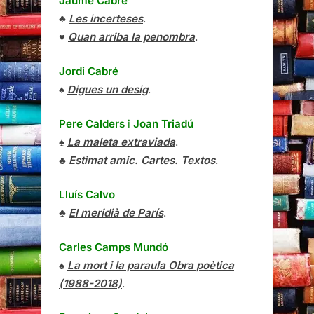
Jaume Cabré
♣
Les incerteses
.
♥
Quan arriba la penombra
.
Jordi Cabré
♠
Digues un desig
.
Pere Calders
i
Joan Triadú
♠
La maleta extraviada
.
♣
Estimat amic. Cartes. Textos
.
Lluís Calvo
♣
El meridià de París
.
Carles Camps Mundó
♠
La mort i la paraula Obra poètica
(1988-2018)
.