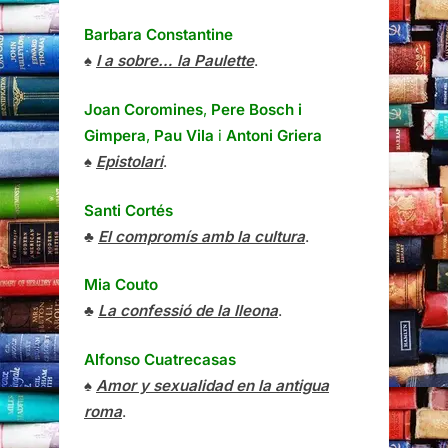
Barbara Constantine
♠
I a sobre… la Paulette
.
Joan Coromines
,
Pere Bosch i
Gimpera
,
Pau Vila
i
Antoni Griera
♠
Epistolari
.
Santi Cortés
♣
El compromís amb la cultura
.
Mia Couto
♣
La confessió de la lleona
.
Alfonso Cuatrecasas
♠
Amor y sexualidad en la antigua
roma
.