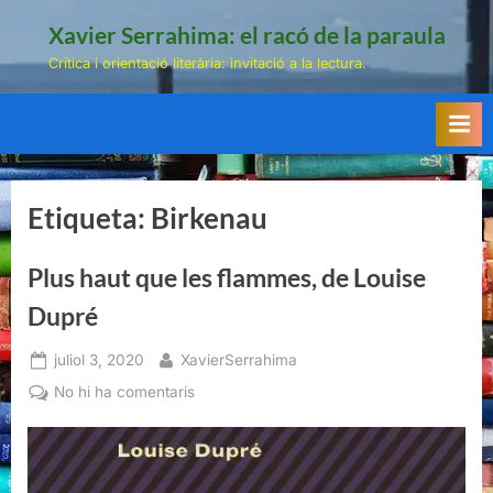
Skip
Xavier Serrahima: el racó de la paraula
to
Crítica i orientació literària: invitació a la lectura.
content
Etiqueta:
Birkenau
Plus haut que les flammes, de Louise
Dupré
Posted
By
juliol 3, 2020
XavierSerrahima
on
a
No hi ha comentaris
Plus
haut
que
les