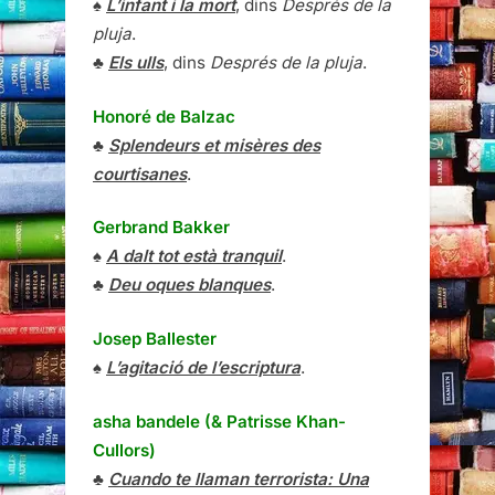
♠
L’infant i la mort
, dins
Després de la
pluja
.
♣
Els ulls
, dins
Després de la pluja
.
Honoré de Balzac
♣
Splendeurs et misères des
courtisanes
.
Gerbrand Bakker
♠
A dalt tot està tranquil
.
♣
Deu oques blanques
.
Josep Ballester
♠
L’agitació de l’escriptura
.
asha bandele (& Patrisse Khan-
Cullors)
♣
Cuando te llaman terrorista: Una