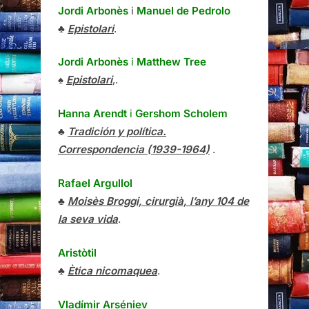
Jordi Arbonès
i
Manuel de Pedrolo
♣
Epistolari
.
Jordi Arbonès
i
Matthew Tree
♠
Epistolari
,.
Hanna Arendt
i
Gershom Scholem
♣
Tradición y política.
Correspondencia (1939-1964)
.
Rafael Argullol
♣
Moisès Broggi, cirurgià, l’any 104 de
la seva vida
.
Aristòtil
♣
Ètica nicomaquea
.
Vladímir Arséniev