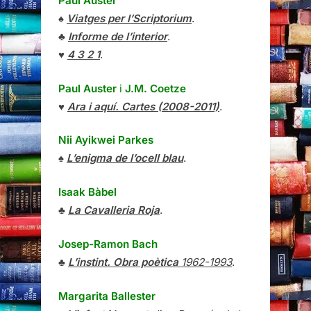
Paul Auster
♠
Viatges per l’Scriptorium
.
♣
Informe de l’interior
.
♥
4 3 2 1
.
Paul Auster
i
J.M. Coetze
♥
Ara i aquí. Cartes (2008-2011)
.
Nii Ayikwei Parkes
♠
L’enigma de l’ocell blau
.
Isaak Bàbel
♣
La Cavalleria Roja
.
Josep-Ramon Bach
♣
L’instint. Obra poètica
1962-1993
.
Margarita Ballester