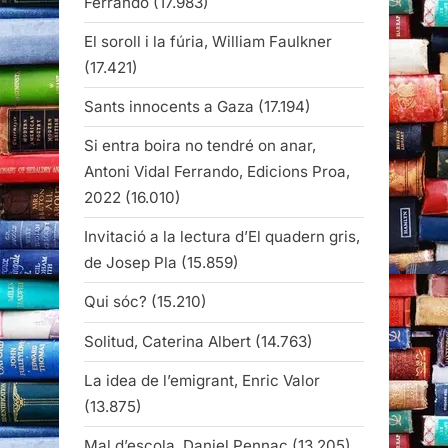
Ferrando
(17.983)
El soroll i la fúria, William Faulkner
(17.421)
Sants innocents a Gaza
(17.194)
Si entra boira no tendré on anar,
Antoni Vidal Ferrando, Edicions Proa,
2022
(16.010)
Invitació a la lectura d’El quadern gris,
de Josep Pla
(15.859)
Qui sóc?
(15.210)
Solitud, Caterina Albert
(14.763)
La idea de l’emigrant, Enric Valor
(13.875)
Mal d’escola, Daniel Pennac
(13.205)