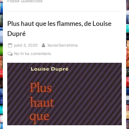
de
Poésie Québécoise
Louise
Dupré”
Plus haut que les flammes, de Louise
Dupré
Posted
By
juliol 3, 2020
XavierSerrahima
on
a
No hi ha comentaris
Plus
haut
que
les
flammes,
de
Louise
Dupré