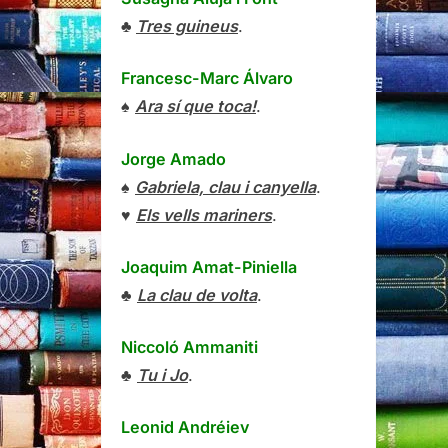
♣
Tres guineus
.
Francesc-Marc Álvaro
♠
Ara sí que toca!
.
Jorge Amado
♠
Gabriela, clau i canyella
.
♥
Els vells mariners
.
Joaquim Amat-Piniella
♣
La clau de volta
.
Niccoló Ammaniti
♣
Tu i Jo
.
Leonid Andréiev