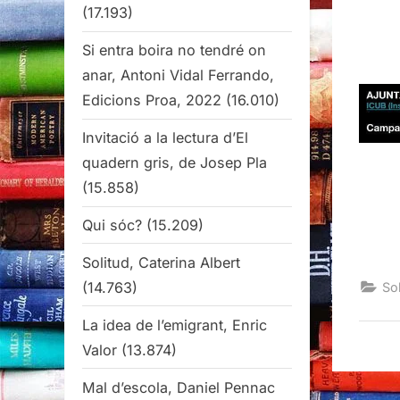
(17.193)
Si entra boira no tendré on
anar, Antoni Vidal Ferrando,
Edicions Proa, 2022
(16.010)
Invitació a la lectura d’El
quadern gris, de Josep Pla
(15.858)
Qui sóc?
(15.209)
Solitud, Caterina Albert
(14.763)
Sob
La idea de l’emigrant, Enric
Valor
(13.874)
Mal d’escola, Daniel Pennac