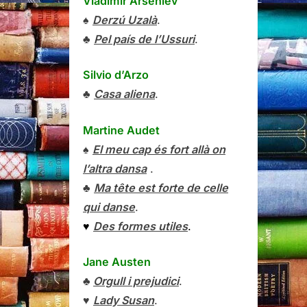
Vladímir Arséniev
♠
Derzú Uzalà
.
♣
Pel país de l’Ussuri
.
Silvio d’Arzo
♣
Casa aliena
.
Martine Audet
♠
El meu cap és fort allà on
l’altra dansa
.
♣
Ma tête est forte de celle
qui danse
.
♥
Des formes utiles
.
Jane Austen
♣
Orgull i prejudici
.
♥
Lady Susan
.