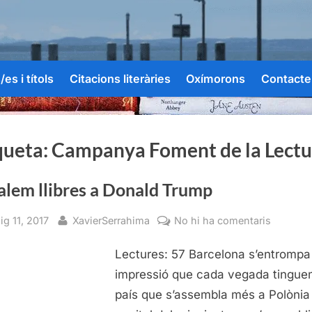
es i títols
Citacions literàries
Oxímorons
Contacte
queta:
Campanya Foment de la Lectu
alem llibres a Donald Trump
sted
By
a
ig 11, 2017
XavierSerrahima
No hi ha comentaris
Regalem
Lectures: 57 Barcelona s’entrompa
llibres
a
impressió que cada vegada tingue
Donald
país que s’assembla més a Polònia 
Trump