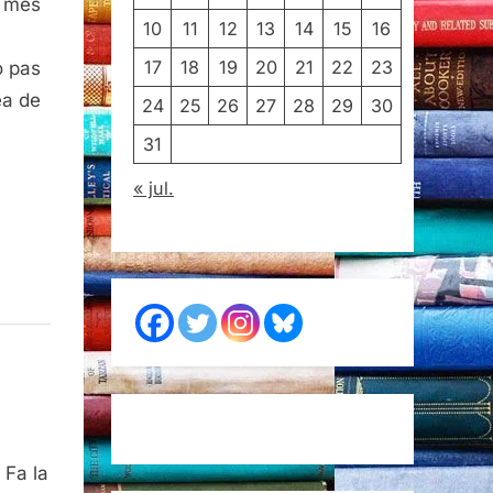
i més
10
11
12
13
14
15
16
17
18
19
20
21
22
23
o pas
ea de
24
25
26
27
28
29
30
31
« jul.
 Fa la