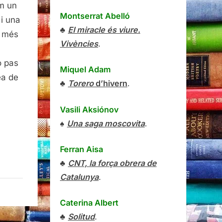
m un
Montserrat Abelló
i una
♣
El miracle és viure.
i més
Vivències
.
o pas
Miquel Adam
ea de
♣
Torero
d’hivern
.
Vasili Aksiónov
♠
Una saga moscovita
.
Ferran Aisa
♣
CNT, la força obrera de
Catalunya
.
Caterina Albert
♣
Solitud
.