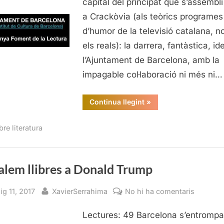
capital del principat que s’assembl
a Crackòvia (als teòrics programes
d’humor de la televisió catalana, n
els reals): la darrera, fantàstica, id
l’Ajuntament de Barcelona, amb la
impagable col·laboració ni més ni…
“Regalem
Continua llegint
»
llibres
a
Donald
re literatura
Trump”
alem llibres a Donald Trump
sted
By
a
ig 11, 2017
XavierSerrahima
No hi ha comentaris
Regalem
Lectures: 49 Barcelona s’entrompa
llibres