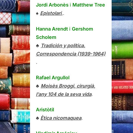
Jordi Arbonès
i
Matthew Tree
♠
Epistolari
,.
Hanna Arendt
i
Gershom
Scholem
♣
Tradición y política.
Correspondencia (1939-1964)
.
Rafael Argullol
♣
Moisès Broggi, cirurgià,
l’any 104 de la seva vida
.
Aristòtil
♣
Ètica nicomaquea
.