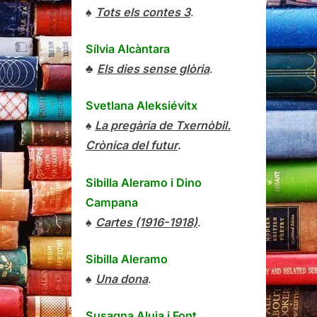
♠
Tots els contes 3
.
Sílvia Alcàntara
♣
Els dies sense glòria
.
Svetlana Aleksiévitx
♠
La pregària de Txernòbil.
Crònica del futur
.
Sibilla Aleramo
i
Dino
Campana
♠
Cartes (1916-1918)
.
Sibilla Aleramo
♠
Una dona
.
Susagna Aluja i Font