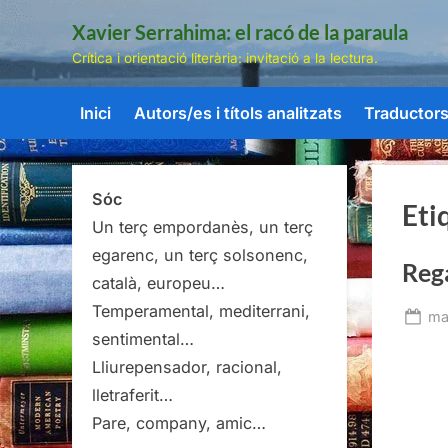
Skip
Xavier Serrahima: el racó de la paraula
to
Crítica i orientació literària: invitació a la lectura.
content
Inici
Autors/es i títols analitzats
Traductors/
Sóc
Eti
Un terç empordanès, un terç
egarenc, un terç solsonenc,
Reg
català, europeu…
Temperamental, mediterrani,
Po
ma
sentimental…
on
Lliurepensador, racional,
lletraferit…
Pare, company, amic…