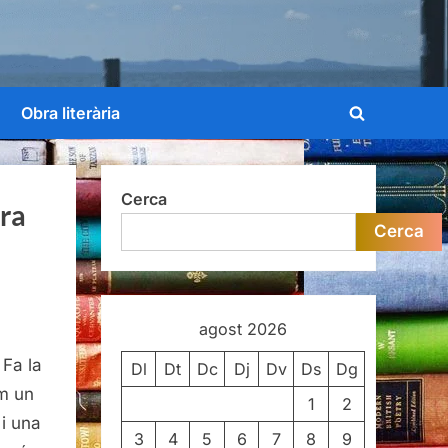
Obra literària
Toggle
search
form
Cerca
ra
Cerca
agost 2026
 Fa la
Dl
Dt
Dc
Dj
Dv
Ds
Dg
m un
1
2
i una
3
4
5
6
7
8
9