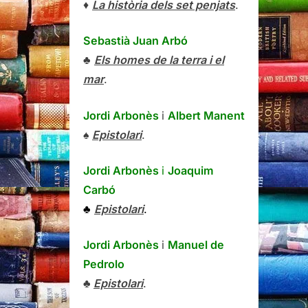
♦
La història dels set penjats
.
Sebastià Juan Arbó
♣
Els homes de la terra i el
mar
.
Jordi Arbonès
i
Albert Manent
♠
Epistolari
.
Jordi Arbonès
i
Joaquim
Carbó
♣
Epistolari
.
Jordi Arbonès
i
Manuel de
Pedrolo
♣
Epistolari
.