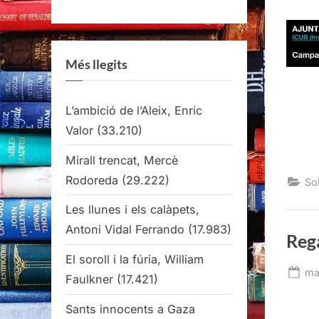
Més llegits
L’ambició de l’Aleix, Enric
Valor
(33.210)
Mirall trencat, Mercè
Rodoreda
(29.222)
Sob
Les llunes i els calàpets,
Antoni Vidal Ferrando
(17.983)
Reg
El soroll i la fúria, William
Po
ma
Faulkner
(17.421)
on
Sants innocents a Gaza