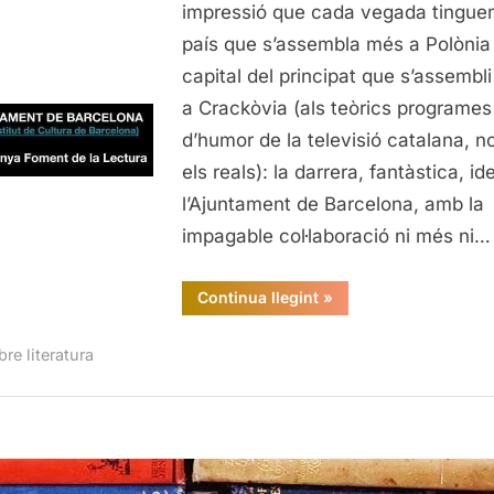
a
impressió que cada vegada tingue
Donald
país que s’assembla més a Polònia 
Trump
capital del principat que s’assembl
a Crackòvia (als teòrics programes
d’humor de la televisió catalana, n
els reals): la darrera, fantàstica, id
l’Ajuntament de Barcelona, amb la
impagable col·laboració ni més ni…
“Regalem
Continua llegint
»
llibres
a
Donald
re literatura
Trump”