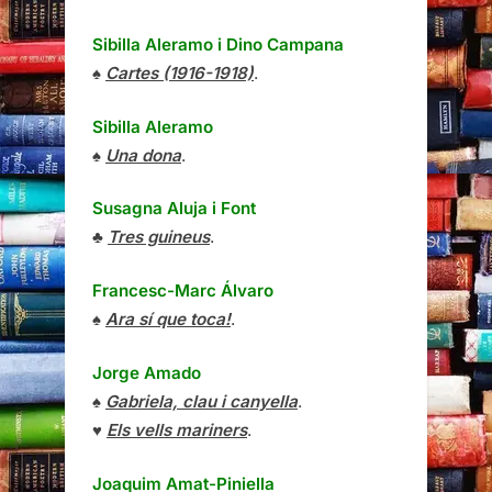
Sibilla Aleramo
i
Dino Campana
♠
Cartes (1916-1918)
.
Sibilla Aleramo
♠
Una dona
.
Susagna Aluja i Font
♣
Tres guineus
.
Francesc-Marc Álvaro
♠
Ara sí que toca!
.
Jorge Amado
♠
Gabriela, clau i canyella
.
♥
Els vells mariners
.
Joaquim Amat-Piniella