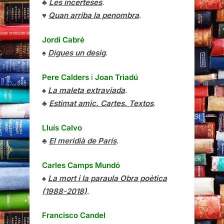
♣
Les incerteses
.
♥
Quan arriba la penombra
.
Jordi Cabré
♠
Digues un desig
.
Pere Calders
i
Joan Triadú
♠
La maleta extraviada
.
♣
Estimat amic. Cartes. Textos
.
Lluís Calvo
♣
El meridià de París
.
Carles Camps Mundó
♠
La mort i la paraula Obra poètica
(1988-2018)
.
Francisco Candel