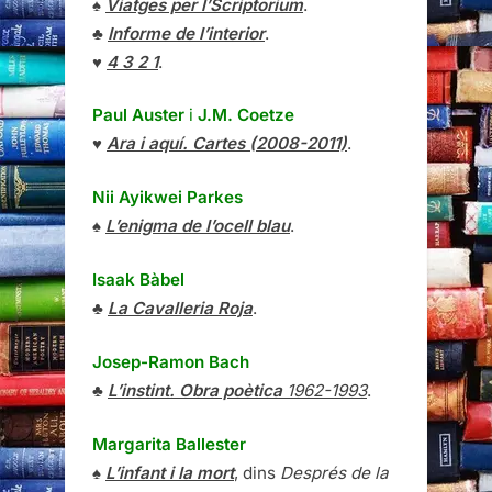
♠
Viatges per l’Scriptorium
.
♣
Informe de l’interior
.
♥
4 3 2 1
.
Paul Auster
i
J.M. Coetze
♥
Ara i aquí. Cartes (2008-2011)
.
Nii Ayikwei Parkes
♠
L’enigma de l’ocell blau
.
Isaak Bàbel
♣
La Cavalleria Roja
.
Josep-Ramon Bach
♣
L’instint. Obra poètica
1962-1993
.
Margarita Ballester
♠
L’infant i la mort
, dins
Després de la