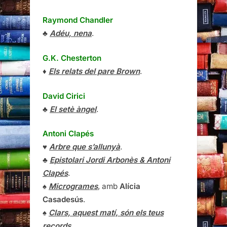
Raymond Chandler
♣
Adéu, nena
.
G.K. Chesterton
♦
Els relats del pare Brown
.
David Cirici
♣
El setè àngel
.
Antoni Clapés
♥
Arbre que s’allunyà
.
♣
Epistolari Jordi Arbonès & Antoni
Clapés
.
♠
Microgrames
, amb
Alícia
Casadesús
.
♠
Clars, aquest matí, són els teus
records
.