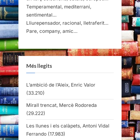
Temperamental, mediterrani,
sentimental…
Lliurepensador, racional, lletraferit…
Pare, company, amic…
Més llegits
L’ambició de l’Aleix, Enric Valor
(33.210)
Mirall trencat, Mercè Rodoreda
(29.222)
Les llunes i els calàpets, Antoni Vidal
Ferrando
(17.983)