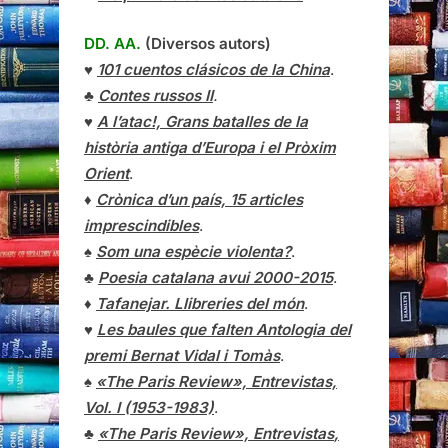
DD. AA.
(Diversos autors)
♥
101 cuentos clásicos de la China
.
♣
Contes russos II
.
♥
A l’atac!, Grans batalles de la
història antiga d’Europa i el Pròxim
Orient
.
♦
Crònica d’un país, 15 articles
imprescindibles
.
♠
Som una espècie violenta?
.
♣
Poesia catalana avui 2000-2015
.
♦
Tafanejar. Llibreries del món
.
♥
Les baules que falten Antologia del
premi Bernat Vidal i Tomàs
.
♠
«The Paris Review», Entrevistas,
Vol. I (1953-1983)
.
♣
«The Paris Review»,
Entrevistas
,