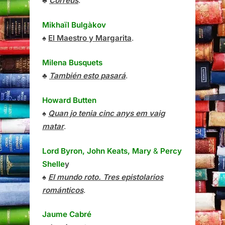
♣
Correus
.
Mikhaïl Bulgàkov
♠
El Maestro y Margarita
.
Milena Busquets
♣
También esto pasará
.
Howard Butten
♠
Quan jo tenia cinc anys em vaig
matar
.
Lord Byron, John Keats, Mary
&
Percy
Shelle
y
♠
El mundo roto. Tres epistolarios
románticos
.
Jaume Cabré