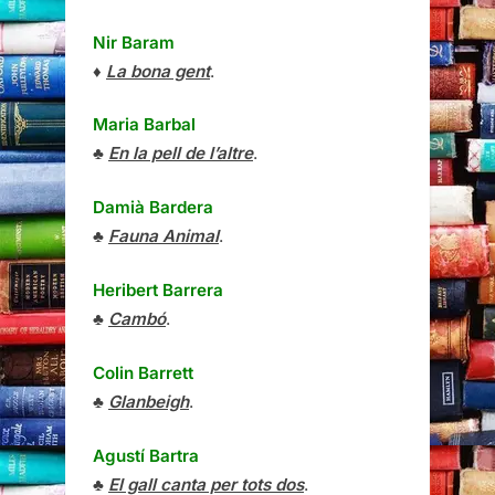
Nir Baram
♦
La bona gent
.
Maria Barbal
♣
En la pell de l’altre
.
Damià Bardera
♣
Fauna Animal
.
Heribert Barrera
♣
Cambó
.
Colin Barrett
♣
Glanbeigh
.
Agustí Bartra
♣
El gall canta per tots dos
.