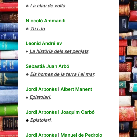
♣
La clau de volta
.
Niccoló Ammaniti
♣
Tu i Jo
.
Leonid Andréiev
♦
La història dels set penjats
.
Sebastià Juan Arbó
♣
Els homes de la terra i el mar
.
Jordi Arbonès
i
Albert Manent
♠
Epistolari
.
Jordi Arbonès
i
Joaquim Carbó
♣
Epistolari
.
Jordi Arbonès
i
Manuel de Pedrolo