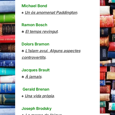
Michael Bond
♠
Un ós anomenat Paddington
.
Ramon Bosch
♣
El temps revingut
.
Dolors Bramon
♣
L’islam avui. Alguns aspectes
controvertits
.
Jacques Brault
♣
À jamais
.
Gerald Brenan
♠
Una vida pròpia
.
Joseph Brodsky