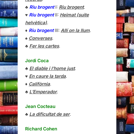
♣
Riu brogent
I:
Riu brogent
.
♥
Riu brogent
II:
Heimat (suite
helvètica)
.
♦
Riu brogent
III:
Allí on la llum
.
♠
Converses
.
♣
Fer les cartes
.
Jordi Coca
♣
El diable i l’home just
.
♥
En caure la tarda
.
♦
Califòrnia
.
♣
L’Emperador
.
Jean Cocteau
♣
La dificultat de ser
.
Richard Cohen