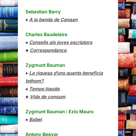
Sebastian Barry
♠
A la banda de Canaan
.
Charles Baudelaire
♠
Consells als joves escriptors
.
♣
Correspondance
.
Zygmunt Bauman
♦
La riquesa d’uns quants beneficia
tothom?
.
♠
Temps líquids
.
♣
Vida de consum
.
Zygmunt Bauman
i
Ezio Mauro
♠
Babel
.
Antony Beevor