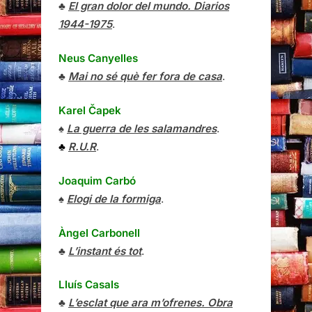
♣
El gran dolor del mundo. Diarios
1944-1975
.
Neus Canyelles
♣
Mai no sé què fer fora de casa
.
Karel Čapek
♠
La guerra de les salamandres
.
♣
R.U.R
.
Joaquim Carbó
♠
Elogi de la formiga
.
Àngel Carbonell
♣
L’instant és tot
.
Lluís Casals
♣
L’esclat que ara m’ofrenes. Obra