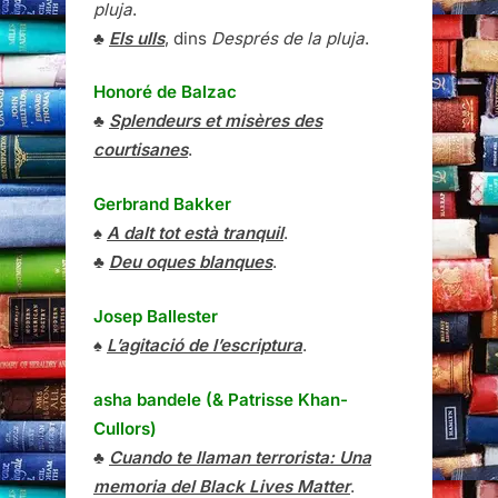
pluja
.
♣
Els ulls
, dins
Després de la pluja
.
Honoré de Balzac
♣
Splendeurs et misères des
courtisanes
.
Gerbrand Bakker
♠
A dalt tot està tranquil
.
♣
Deu oques blanques
.
Josep Ballester
♠
L’agitació de l’escriptura
.
asha bandele (& Patrisse Khan-
Cullors)
♣
Cuando te llaman terrorista: Una
memoria del Black Lives Matter
.