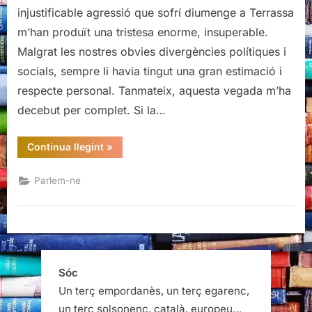
puny
injustificable agressió que sofrí diumenge a Terrassa
a
m’han produït una tristesa enorme, insuperable.
la
Malgrat les nostres obvies divergències polítiques i
dignitat
moral
socials, sempre li havia tingut una gran estimació i
respecte personal. Tanmateix, aquesta vegada m’ha
decebut per complet. Si la…
“Un
Continua llegint
»
cop
de
puny
Parlem-ne
a
la
dignitat
moral”
Sóc
Un terç empordanès, un terç egarenc,
un terç solsonenc, català, europeu…