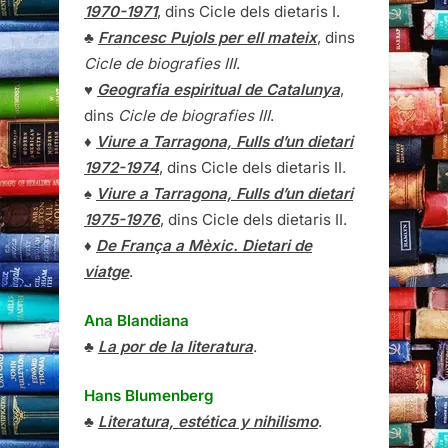
1970-1971
, dins Cicle dels dietaris I.
♣
Francesc Pujols per ell mateix
, dins
Cicle de biografies III
.
♥
Geografia espiritual de Catalunya
,
dins
Cicle de biografies III
.
♦
Viure a Tarragona, Fulls d’un dietari
1972-1974
, dins Cicle dels dietaris II.
♠
Viure a Tarragona, Fulls d’un dietari
1975-1976
, dins Cicle dels dietaris II.
♦
De França a Mèxic. Dietari de
viatge
.
Ana Blandiana
♣
La por de la literatura
.
Hans Blumenberg
♣
Literatura, estética y nihilismo
.