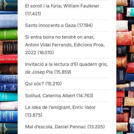
El soroll i la fúria, William Faulkner
(17.421)
Sants innocents a Gaza
(17.194)
Si entra boira no tendré on anar,
Antoni Vidal Ferrando, Edicions Proa,
2022
(16.010)
Invitació a la lectura d’El quadern gris,
de Josep Pla
(15.859)
Qui sóc?
(15.210)
Solitud, Caterina Albert
(14.763)
La idea de l’emigrant, Enric Valor
(13.875)
Mal d’escola, Daniel Pennac
(13.205)