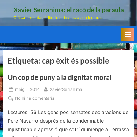
Skip
Xavier Serrahima: el racó de la paraula
to
Crítica i orientació literària: invitació a la lectura.
content
Etiqueta:
cap èxit és possible
Un cop de puny a la dignitat moral
Posted
By
maig 1, 2014
XavierSerrahima
on
a
No hi ha comentaris
Un
Lectures: 56 Les gens poc sensates declaracions de
cop
de
Pere Navarro després de la condemnable i
puny
injustificable agressió que sofrí diumenge a Terrassa
a