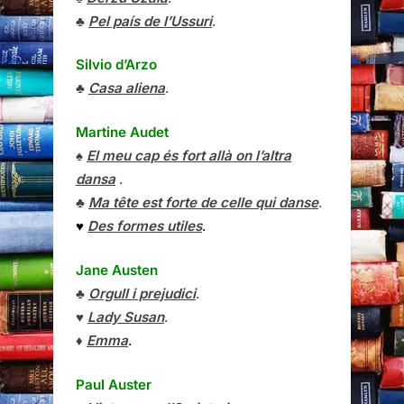
♣
Pel país de l’Ussuri
.
Silvio d’Arzo
♣
Casa aliena
.
Martine Audet
♠
El meu cap és fort allà on l’altra
dansa
.
♣
Ma tête est forte de celle qui danse
.
♥
Des formes utiles
.
Jane Austen
♣
Orgull i prejudici
.
♥
Lady Susan
.
♦
Emma
.
Paul Auster