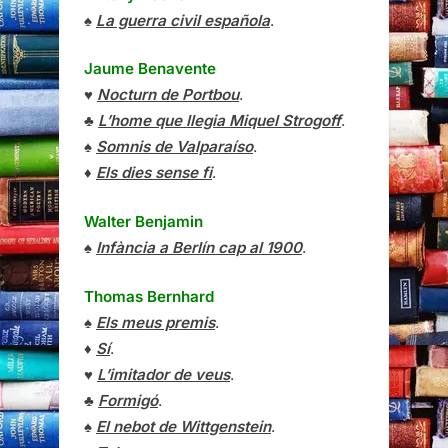
♠
La guerra civil española
.
Jaume Benavente
♥
Nocturn de Portbou
.
♣
L’home que llegia Miquel Strogoff
.
♠
Somnis de Valparaíso
.
♦
Els dies sense fi
.
Walter Benjamin
♠
Infància a Berlín cap al 1900
.
Thomas Bernhard
♠
Els meus premis
.
♦
Sí
.
♥
L’imitador de veus
.
♣
Formigó
.
♠
El nebot de Wittgenstein
.