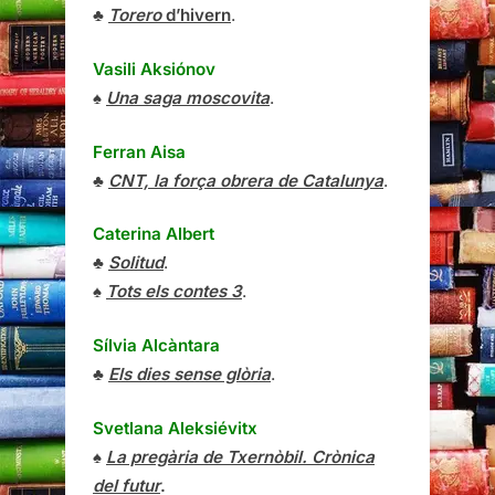
♣
Torero
d’hivern
.
Vasili Aksiónov
♠
Una saga moscovita
.
Ferran Aisa
♣
CNT, la força obrera de Catalunya
.
Caterina Albert
♣
Solitud
.
♠
Tots els contes 3
.
Sílvia Alcàntara
♣
Els dies sense glòria
.
Svetlana Aleksiévitx
♠
La pregària de Txernòbil. Crònica
del futur
.