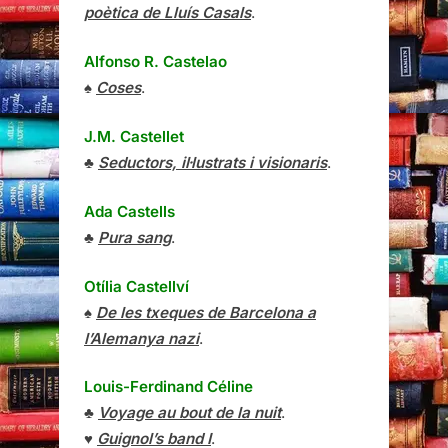
poètica de Lluís Casals
.
Alfonso R. Castelao
♠
Coses
.
J.M. Castellet
♣
Seductors, il·lustrats i visionaris
.
Ada Castells
♣
Pura sang
.
Otília Castellví
♠
De les txeques de Barcelona a
l’Alemanya nazi
.
Louis-Ferdinand Céline
♣
Voyage au bout de la nuit
.
♥
Guignol’s band I
.