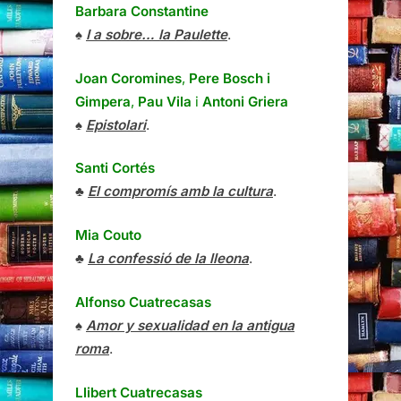
Barbara Constantine
♠
I a sobre… la Paulette
.
Joan Coromines
,
Pere Bosch i
Gimpera
,
Pau Vila
i
Antoni Griera
♠
Epistolari
.
Santi Cortés
♣
El compromís amb la cultura
.
Mia Couto
♣
La confessió de la lleona
.
Alfonso Cuatrecasas
♠
Amor y sexualidad en la antigua
roma
.
Llibert Cuatrecasas