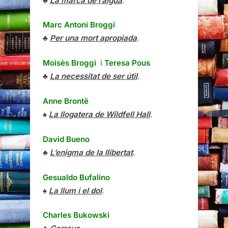
♣
La marca de l’aigua
.
Marc Antoni Broggi
♣
Per una mort apropiada
.
Moisès Broggi
i
Teresa Pous
♣
La necessitat de ser útil
.
Anne Brontë
♠
La llogatera de Wildfell Hall
.
David Bueno
♣
L’enigma de la llibertat
.
Gesualdo Bufalino
♠
La llum i el dol
.
Charles Bukowski