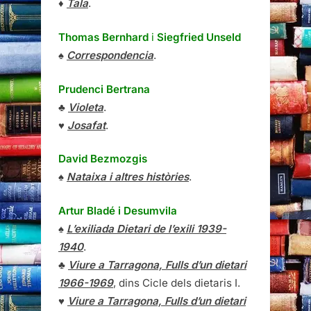
♦
Tala
.
Thomas Bernhard
i
Siegfried Unseld
♠
Correspondencia
.
Prudenci Bertrana
♣
Violeta
.
♥
Josafat
.
David Bezmozgis
♠
Nataixa i altres històries
.
Artur Bladé i Desumvila
♠
L’exiliada Dietari de l’exili 1939-
1940
.
♣
Viure a Tarragona, Fulls d’un dietari
1966-1969
, dins Cicle dels dietaris I.
♥
Viure a Tarragona, Fulls d’un dietari