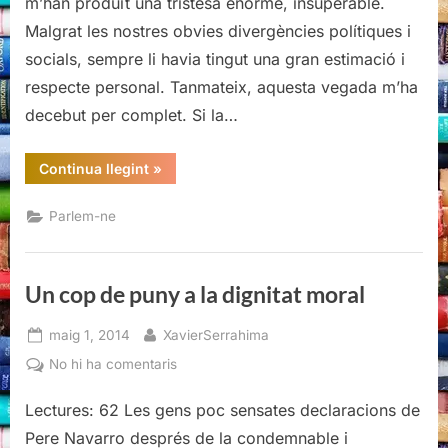
m’han produït una tristesa enorme, insuperable.
la
Malgrat les nostres obvies divergències polítiques i
dignitat
moral
socials, sempre li havia tingut una gran estimació i
respecte personal. Tanmateix, aquesta vegada m’ha
decebut per complet. Si la…
“Un
Continua llegint
»
cop
de
puny
Parlem-ne
a
la
dignitat
moral”
Un cop de puny a la dignitat moral
Posted
By
maig 1, 2014
XavierSerrahima
on
a
No hi ha comentaris
Un
Lectures: 62 Les gens poc sensates declaracions de
cop
de
Pere Navarro després de la condemnable i