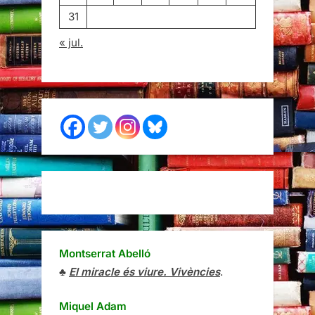
31
« jul.
Montserrat Abelló
♣
El miracle és viure. Vivències
.
Miquel Adam