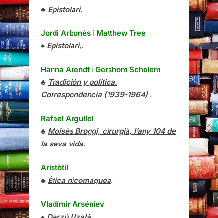
♣
Epistolari
.
Jordi Arbonès
i
Matthew Tree
♠
Epistolari
,.
Hanna Arendt
i
Gershom Scholem
♣
Tradición y política.
Correspondencia (1939-1964)
.
Rafael Argullol
♣
Moisès Broggi, cirurgià, l’any 104 de
la seva vida
.
Aristòtil
♣
Ètica nicomaquea
.
Vladímir Arséniev
♠
Derzú Uzalà
.