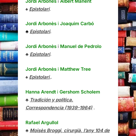
Jordi Arbonès
i
Albert Manent
♠
Epistolari
.
Jordi Arbonès
i
Joaquim Carbó
♣
Epistolari
.
Jordi Arbonès
i
Manuel de Pedrolo
♣
Epistolari
.
Jordi Arbonès
i
Matthew Tree
♠
Epistolari
,.
Hanna Arendt
i
Gershom Scholem
♣
Tradición y política.
Correspondencia (1939-1964)
.
Rafael Argullol
♣
Moisès Broggi, cirurgià, l’any 104 de