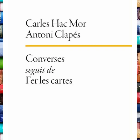
de
Fer
les
cartes,
Carles
Hac
Mor
i
Antoni
Clapés,
Quid
Pro
Quo,
2022