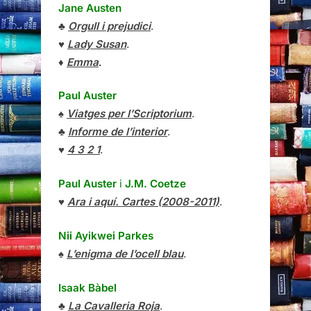
Jane Austen
♣
Orgull i prejudici
.
♥
Lady Susan
.
♦
Emma
.
Paul Auster
♠
Viatges per l’Scriptorium
.
♣
Informe de l’interior
.
♥
4 3 2 1
.
Paul Auster
i
J.M. Coetze
♥
Ara i aquí. Cartes (2008-2011)
.
Nii Ayikwei Parkes
♠
L’enigma de l’ocell blau
.
Isaak Bàbel
♣
La Cavalleria Roja
.