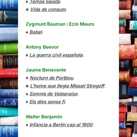
♠
Temps líquids
.
♣
Vida de consum
.
Zygmunt Bauman
i
Ezio Mauro
♠
Babel
.
Antony Beevor
♠
La guerra civil española
.
Jaume Benavente
♥
Nocturn de Portbou
.
♣
L’home que llegia Miquel Strogoff
.
♠
Somnis de Valparaíso
.
♦
Els dies sense fi
.
Walter Benjamin
♠
Infància a Berlín cap al 1900
.