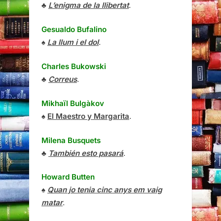
♣
L’enigma de la llibertat
.
Gesualdo Bufalino
♠
La llum i el dol
.
Charles Bukowski
♣
Correus
.
Mikhaïl Bulgàkov
♠
El Maestro y Margarita
.
Milena Busquets
♣
También esto pasará
.
Howard Butten
♠
Quan jo tenia cinc anys em vaig
matar
.