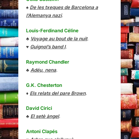
♠
De les txeques de Barcelona a
l’Alemanya nazi
.
Louis-Ferdinand Céline
♣
Voyage au bout de la nuit
.
♥
Guignol’s band I
.
Raymond Chandler
♣
Adéu, nena
.
G.K. Chesterton
♦
Els relats del pare Brown
.
David Cirici
♣
El setè àngel
.
Antoni Clapés