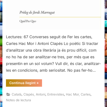
Lectures: 67 Converses seguit de Fer les cartes,
Carles Hac Mor i Antoni Clapés Lo poètic Si tractar
d’analitzar una obra literària ja és prou difícil, com
no ho ha de ser analitzar-ne tres, per més que es
presentin en un sol volum? Vull dir, és clar, analitzar-
les en condicions, amb seriositat. No pas fer-ho…
“Converses
Continua llegint
»
seguit
de
Fer
,
,
,
,
Català
Clapés, Antoni
Entrevistes
Hac Mor, Carles
les
cartes,
Notes de lectura
Carles
Hac