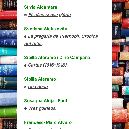
Sílvia Alcàntara
♣
Els dies sense glòria
.
Svetlana Aleksiévitx
♠
La pregària de Txernòbil. Crònica
del futur
.
Sibilla Aleramo
i
Dino Campana
♠
Cartes (1916-1918)
.
Sibilla Aleramo
♠
Una dona
.
Susagna Aluja i Font
♣
Tres guineus
.
Francesc-Marc Álvaro