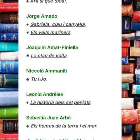
♠
Ara sí que toca!
.
Jorge Amado
♠
Gabriela, clau i canyella
.
♥
Els vells mariners
.
Joaquim Amat-Piniella
♣
La clau de volta
.
Niccoló Ammaniti
♣
Tu i Jo
.
Leonid Andréiev
♦
La història dels set penjats
.
Sebastià Juan Arbó
♣
Els homes de la terra i el mar
.