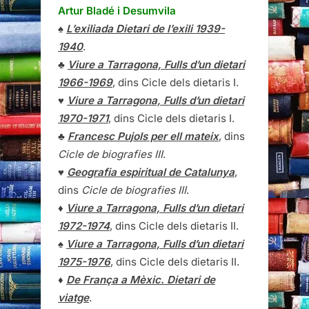
Artur Bladé i Desumvila
♠
L’exiliada Dietari de l’exili 1939-
1940
.
♣
Viure a Tarragona, Fulls d’un dietari
1966-1969
, dins Cicle dels dietaris I.
♥
Viure a Tarragona, Fulls d’un dietari
1970-1971
, dins Cicle dels dietaris I.
♣
Francesc Pujols per ell mateix
, dins
Cicle de biografies III
.
♥
Geografia espiritual de Catalunya
,
dins
Cicle de biografies III
.
♦
Viure a Tarragona, Fulls d’un dietari
1972-1974
, dins Cicle dels dietaris II.
♠
Viure a Tarragona, Fulls d’un dietari
1975-1976
, dins Cicle dels dietaris II.
♦
De França a Mèxic. Dietari de
viatge
.