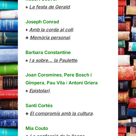
♠
La festa de Gerald
.
Joseph Conrad
♦
Amb la corda al coll
.
♣
Memòria personal
.
Barbara Constantine
♠
I a sobre… la Paulette
.
Joan Coromines
,
Pere Bosch i
Gimpera
,
Pau Vila
i
Antoni Griera
♠
Epistolari
.
Santi Cortés
♣
El compromís amb la cultura
.
Mia Couto