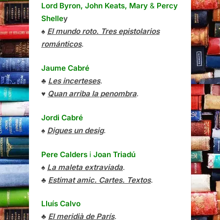
Lord Byron, John Keats, Mary
&
Percy
Shelle
y
♠
El mundo roto. Tres epistolarios
románticos
.
Jaume Cabré
♣
Les incerteses
.
♥
Quan arriba la penombra
.
Jordi Cabré
♠
Digues un desig
.
Pere Calders
i
Joan Triadú
♠
La maleta extraviada
.
♣
Estimat amic. Cartes. Textos
.
Lluís Calvo
♣
El meridià de París
.