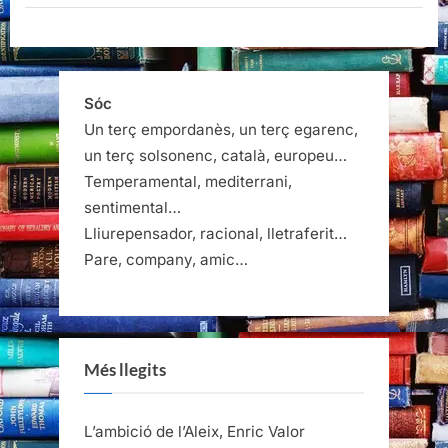
Mor
i
Antoni
Clapés,
Quid
Pro
Quo,
Sóc
2022”
Un terç empordanès, un terç egarenc,
un terç solsonenc, català, europeu…
Temperamental, mediterrani,
sentimental…
Lliurepensador, racional, lletraferit…
Pare, company, amic…
Més llegits
L’ambició de l’Aleix, Enric Valor