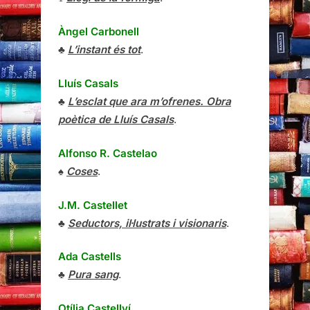
Àngel Carbonell
♣
L’instant és tot
.
Lluís Casals
♣
L’esclat que ara m’ofrenes. Obra
poètica de Lluís Casals
.
Alfonso R. Castelao
♠
Coses
.
J.M. Castellet
♣
Seductors, il·lustrats i visionaris
.
Ada Castells
♣
Pura sang
.
Otília Castellví