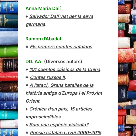
Anna Maria Dalí
♠
Salvador Dalí vist per la seva
germana
.
Ramon d’Abadal
♣
Els primers comtes catalans
.
DD. AA.
(Diversos autors)
♥
101 cuentos clásicos de la China
.
♣
Contes russos II
.
♥
A l’atac!, Grans batalles de la
història antiga d’Europa i el Pròxim
Orient
.
♦
Crònica d’un país, 15 articles
imprescindibles
.
♠
Som una espècie violenta?
.
♣
Poesia catalana avui 2000-2015
.