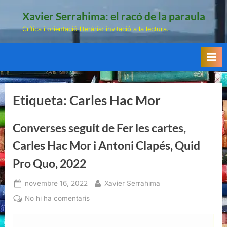
Skip
Xavier Serrahima: el racó de la paraula
to
Crítica i orientació literària: invitació a la lectura.
content
Etiqueta:
Carles Hac Mor
Converses seguit de Fer les cartes,
Carles Hac Mor i Antoni Clapés, Quid
Pro Quo, 2022
Posted
By
novembre 16, 2022
Xavier Serrahima
on
a
No hi ha comentaris
Converses
seguit