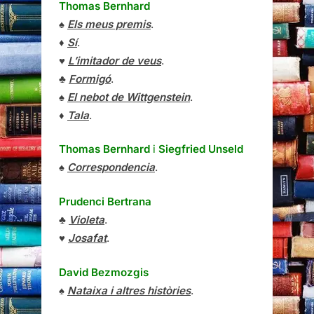
Thomas Bernhard
♠
Els meus premis
.
♦
Sí
.
♥
L’imitador de veus
.
♣
Formigó
.
♠
El nebot de Wittgenstein
.
♦
Tala
.
Thomas Bernhard
i
Siegfried Unseld
♠
Correspondencia
.
Prudenci Bertrana
♣
Violeta
.
♥
Josafat
.
David Bezmozgis
♠
Nataixa i altres històries
.