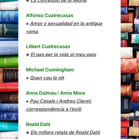
♣
La confessió de la lleona
.
Alfonso Cuatrecasas
♠
Amor y sexualidad en la antigua
roma
.
Llibert Cuatrecasas
♣
El pas per la vida al meu país
.
Michael Cunningham
♠
Quan cau la nit
.
Anna Dalmau
i
Anna Mora
♠
Pau Casals i Andreu Claret:
correspondència a l’exili
.
Roald Dahl
♣
Els millors relats de Roald Dahl
.