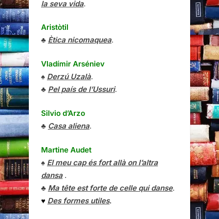
la seva vida
.
Aristòtil
♣
Ètica nicomaquea
.
Vladímir Arséniev
♠
Derzú Uzalà
.
♣
Pel país de l’Ussuri
.
Silvio d’Arzo
♣
Casa aliena
.
Martine Audet
♠
El meu cap és fort allà on l’altra
dansa
.
♣
Ma tête est forte de celle qui danse
.
♥
Des formes utiles
.