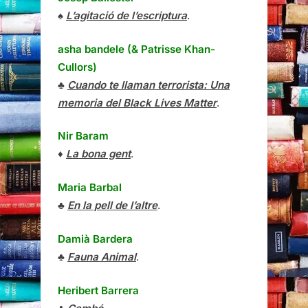
♠
L’agitació de l’escriptura
.
asha bandele (& Patrisse Khan-
Cullors)
♣
Cuando te llaman terrorista: Una
memoria del Black Lives Matter
.
Nir Baram
♦
La bona gent
.
Maria Barbal
♣
En la pell de l’altre
.
Damià Bardera
♣
Fauna Animal
.
Heribert Barrera