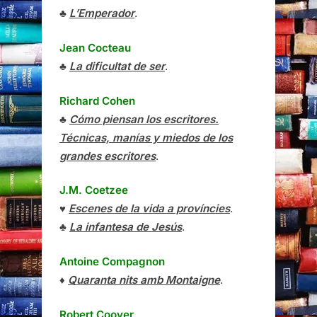
♣
L’Emperador
.
Jean Cocteau
♣
La dificultat de ser
.
Richard Cohen
♣
Cómo piensan los escritores.
Técnicas, manías y miedos de los
grandes escritores
.
J.M. Coetzee
♥
Escenes de la vida a províncies
.
♣
La infantesa de Jesús
.
Antoine Compagnon
♦
Quaranta nits amb Montaigne
.
Robert Coover