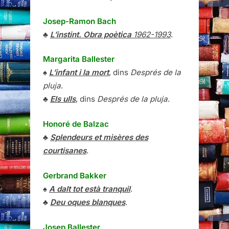
Josep-Ramon Bach
♣
L’instint. Obra poètica
1962-1993
.
Margarita Ballester
♠
L’infant i la mort
, dins
Després de la
pluja
.
♣
Els ulls
, dins
Després de la pluja
.
Honoré de Balzac
♣
Splendeurs et misères des
courtisanes
.
Gerbrand Bakker
♠
A dalt tot està tranquil
.
♣
Deu oques blanques
.
Josep Ballester