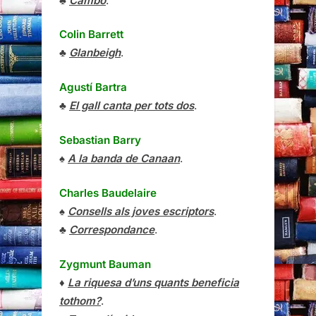
♣
Cambó
.
Colin Barrett
♣
Glanbeigh
.
Agustí Bartra
♣
El gall canta per tots dos
.
Sebastian Barry
♠
A la banda de Canaan
.
Charles Baudelaire
♠
Consells als joves escriptors
.
♣
Correspondance
.
Zygmunt Bauman
♦
La riquesa d’uns quants beneficia
tothom?
.