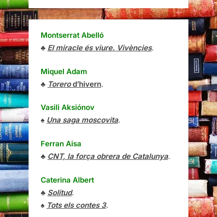
Montserrat Abelló
♣
El miracle és viure. Vivències
.
Miquel Adam
♣
Torero
d’hivern
.
Vasili Aksiónov
♠
Una saga moscovita
.
Ferran Aisa
♣
CNT, la força obrera de Catalunya
.
Caterina Albert
♣
Solitud
.
♠
Tots els contes 3
.