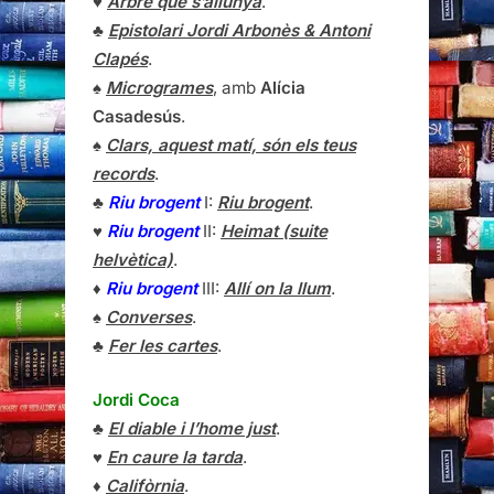
♥
Arbre que s’allunyà
.
♣
Epistolari Jordi Arbonès & Antoni
Clapés
.
♠
Microgrames
, amb
Alícia
Casadesús
.
♠
Clars, aquest matí, són els teus
records
.
♣
Riu brogent
I:
Riu brogent
.
♥
Riu brogent
II:
Heimat (suite
helvètica)
.
♦
Riu brogent
III:
Allí on la llum
.
♠
Converses
.
♣
Fer les cartes
.
Jordi Coca
♣
El diable i l’home just
.
♥
En caure la tarda
.
♦
Califòrnia
.