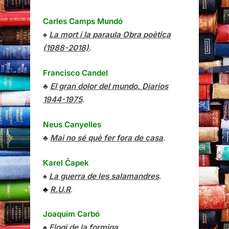
Carles Camps Mundó
♠
La mort i la paraula Obra poètica
(1988-2018)
.
Francisco Candel
♣
El gran dolor del mundo. Diarios
1944-1975
.
Neus Canyelles
♣
Mai no sé què fer fora de casa
.
Karel Čapek
♠
La guerra de les salamandres
.
♣
R.U.R
.
Joaquim Carbó
♠
Elogi de la formiga
.