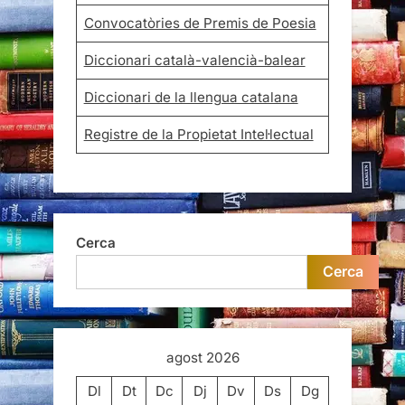
Convocatòries de Premis de Poesia
Diccionari català-valencià-balear
Diccionari de la llengua catalana
Registre de la Propietat Intel·lectual
Cerca
Cerca
agost 2026
Dl
Dt
Dc
Dj
Dv
Ds
Dg