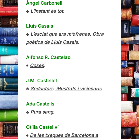
Àngel Carbonell
♣
L’instant és tot
.
Lluís Casals
♣
L’esclat que ara m’ofrenes. Obra
poètica de Lluís Casals
.
Alfonso R. Castelao
♠
Coses
.
J.M. Castellet
♣
Seductors, il·lustrats i visionaris
.
Ada Castells
♣
Pura sang
.
Otília Castellví
♠
De les txeques de Barcelona a