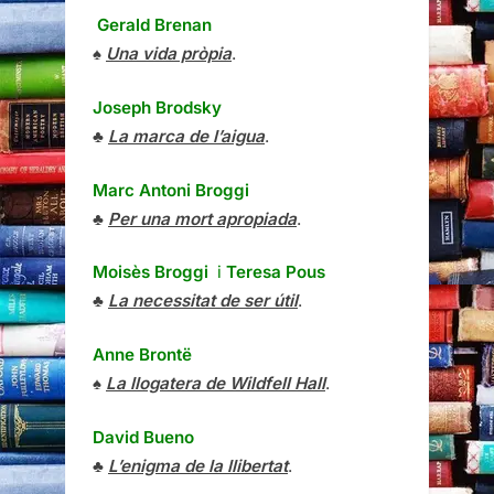
Gerald Brenan
♠
Una vida pròpia
.
Joseph Brodsky
♣
La marca de l’aigua
.
Marc Antoni Broggi
♣
Per una mort apropiada
.
Moisès Broggi
i
Teresa Pous
♣
La necessitat de ser útil
.
Anne Brontë
♠
La llogatera de Wildfell Hall
.
David Bueno
♣
L’enigma de la llibertat
.