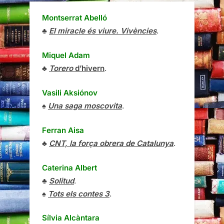
Montserrat Abelló
♣
El miracle és viure. Vivències
.
Miquel Adam
♣
Torero
d’hivern
.
Vasili Aksiónov
♠
Una saga moscovita
.
Ferran Aisa
♣
CNT, la força obrera de Catalunya
.
Caterina Albert
♣
Solitud
.
♠
Tots els contes 3
.
Sílvia Alcàntara