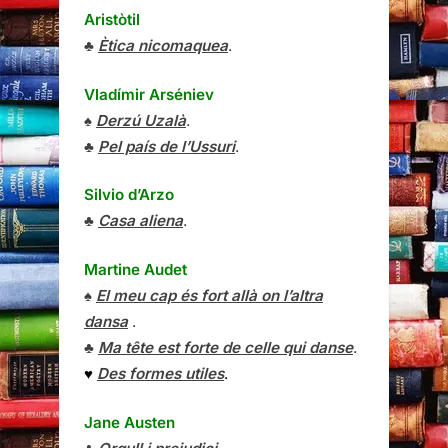
Aristòtil
♣
Ètica nicomaquea
.
Vladímir Arséniev
♠
Derzú Uzalà
.
♣
Pel país de l’Ussuri
.
Silvio d’Arzo
♣
Casa aliena
.
Martine Audet
♠
El meu cap és fort allà on l’altra
dansa
.
♣
Ma tête est forte de celle qui danse
.
♥
Des formes utiles
.
Jane Austen