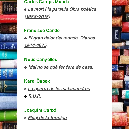
Carles Camps Mundó
♠
La mort i la paraula Obra poètica
(1988-2018)
.
Francisco Candel
♣
El gran dolor del mundo. Diarios
1944-1975
.
Neus Canyelles
♣
Mai no sé què fer fora de casa
.
Karel Čapek
♠
La guerra de les salamandres
.
♣
R.U.R
.
Joaquim Carbó
♠
Elogi de la formiga
.