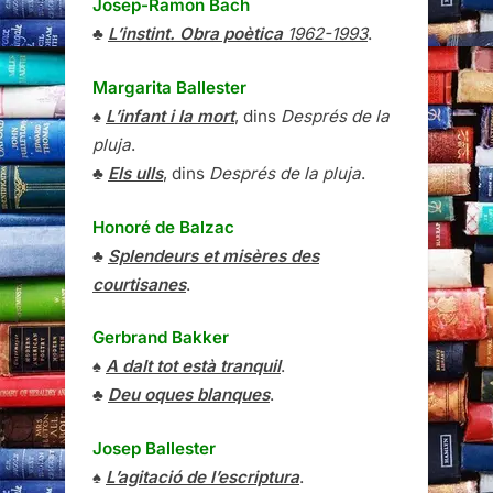
Josep-Ramon Bach
♣
L’instint. Obra poètica
1962-1993
.
Margarita Ballester
♠
L’infant i la mort
, dins
Després de la
pluja
.
♣
Els ulls
, dins
Després de la pluja
.
Honoré de Balzac
♣
Splendeurs et misères des
courtisanes
.
Gerbrand Bakker
♠
A dalt tot està tranquil
.
♣
Deu oques blanques
.
Josep Ballester
♠
L’agitació de l’escriptura
.