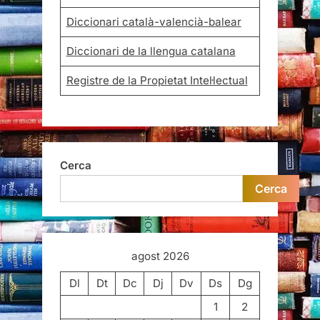
Diccionari català-valencià-balear
Diccionari de la llengua catalana
Registre de la Propietat Intel·lectual
Cerca
Cerca
agost 2026
Dl
Dt
Dc
Dj
Dv
Ds
Dg
1
2