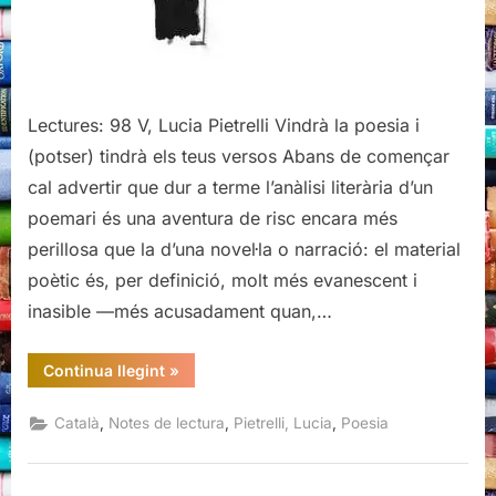
Lectures: 98 V, Lucia Pietrelli Vindrà la poesia i
(potser) tindrà els teus versos Abans de començar
cal advertir que dur a terme l’anàlisi literària d’un
poemari és una aventura de risc encara més
perillosa que la d’una novel·la o narració: el material
poètic és, per definició, molt més evanescent i
inasible —més acusadament quan,…
“V,
Continua llegint
»
Lucia
Pietrelli”
,
,
,
Català
Notes de lectura
Pietrelli, Lucia
Poesia