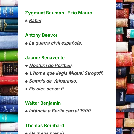
Zygmunt Bauman
i
Ezio Mauro
♠
Babel
.
Antony Beevor
♠
La guerra civil española
.
Jaume Benavente
♥
Nocturn de Portbou
.
♣
L’home que llegia Miquel Strogoff
.
♠
Somnis de Valparaíso
.
♦
Els dies sense fi
.
Walter Benjamin
♠
Infància a Berlín cap al 1900
.
Thomas Bernhard
♠
Els meus premis
.