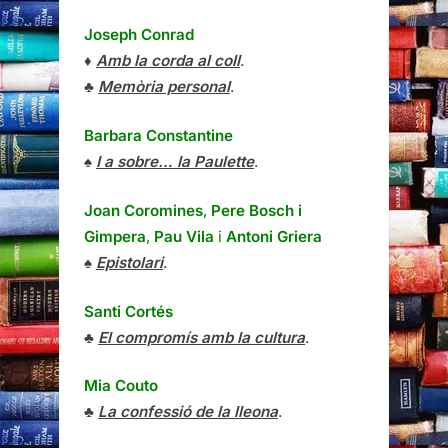
Joseph Conrad
♦
Amb la corda al coll
.
♣
Memòria personal
.
Barbara Constantine
♠
I a sobre… la Paulette
.
Joan Coromines
,
Pere Bosch i
Gimpera
,
Pau Vila
i
Antoni Griera
♠
Epistolari
.
Santi Cortés
♣
El compromís amb la cultura
.
Mia Couto
♣
La confessió de la lleona
.