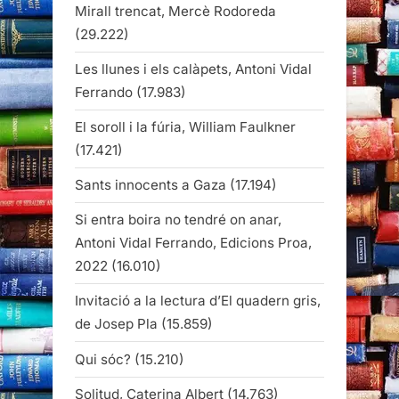
Mirall trencat, Mercè Rodoreda
(29.222)
Les llunes i els calàpets, Antoni Vidal
Ferrando
(17.983)
El soroll i la fúria, William Faulkner
(17.421)
Sants innocents a Gaza
(17.194)
Si entra boira no tendré on anar,
Antoni Vidal Ferrando, Edicions Proa,
2022
(16.010)
Invitació a la lectura d’El quadern gris,
de Josep Pla
(15.859)
Qui sóc?
(15.210)
Solitud, Caterina Albert
(14.763)