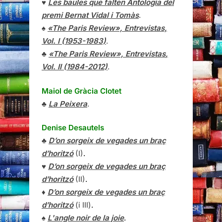
♥
Les baules que falten Antologia del
premi Bernat Vidal i Tomàs
.
♠
«The Paris Review», Entrevistas,
Vol. I (1953-1983)
.
♣
«The Paris Review»,
Entrevistas
,
Vol. II (1984-2012)
.
Maiol de Gràcia Clotet
♣
La Peixera
.
Denise Desautels
♣
D’on sorgeix de vegades un braç
d’horitzó
(I)
.
♥
D’on sorgeix de vegades un braç
d’horitzó
(II)
.
♦
D’on sorgeix de vegades un braç
d’horitzó
(i III)
.
♠
L'angle noir de la joie
.