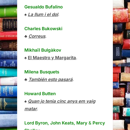
Gesualdo Bufalino
♠
La llum i el dol
.
Charles Bukowski
♣
Correus
.
Mikhaïl Bulgàkov
♠
El Maestro y Margarita
.
Milena Busquets
♣
También esto pasará
.
Howard Butten
♠
Quan jo tenia cinc anys em vaig
matar
.
Lord Byron, John Keats, Mary
&
Percy