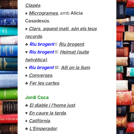
Clapés
.
♠
Microgrames
, amb
Alícia
Casadesús
.
♠
Clars, aquest matí, són els teus
records
.
♣
Riu brogent
I:
Riu brogent
.
♥
Riu brogent
II:
Heimat (suite
helvètica)
.
♦
Riu brogent
III:
Allí on la llum
.
♠
Converses
.
♣
Fer les cartes
.
Jordi Coca
♣
El diable i l’home just
.
♥
En caure la tarda
.
♦
Califòrnia
.
♣
L’Emperador
.