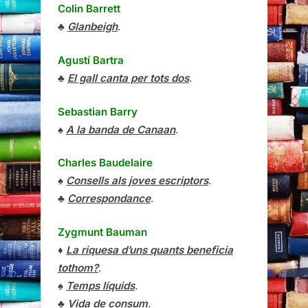
Colin Barrett
♣
Glanbeigh
.
Agustí Bartra
♣
El gall canta per tots dos
.
Sebastian Barry
♠
A la banda de Canaan
.
Charles Baudelaire
♠
Consells als joves escriptors
.
♣
Correspondance
.
Zygmunt Bauman
♦
La riquesa d’uns quants beneficia
tothom?
.
♠
Temps líquids
.
♣
Vida de consum
.