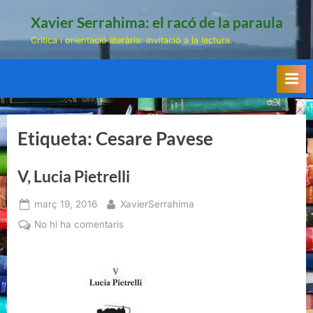
Skip
Xavier Serrahima: el racó de la paraula
to
Crítica i orientació literària: invitació a la lectura.
content
Etiqueta:
Cesare Pavese
V, Lucia Pietrelli
Posted
By
març 19, 2016
XavierSerrahima
on
a
No hi ha comentaris
V,
Lucia
Pietrelli