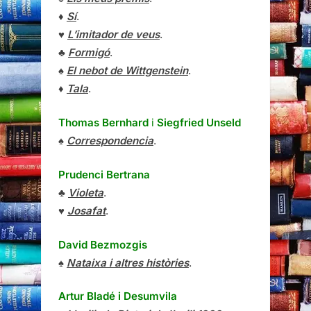
♦
Sí
.
♥
L’imitador de veus
.
♣
Formigó
.
♠
El nebot de Wittgenstein
.
♦
Tala
.
Thomas Bernhard
i
Siegfried Unseld
♠
Correspondencia
.
Prudenci Bertrana
♣
Violeta
.
♥
Josafat
.
David Bezmozgis
♠
Nataixa i altres històries
.
Artur Bladé i Desumvila