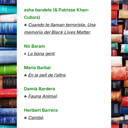
asha bandele (& Patrisse Khan-
Cullors)
♣
Cuando te llaman terrorista: Una
memoria del Black Lives Matter
.
Nir Baram
♦
La bona gent
.
Maria Barbal
♣
En la pell de l’altre
.
Damià Bardera
♣
Fauna Animal
.
Heribert Barrera
♣
Cambó
.