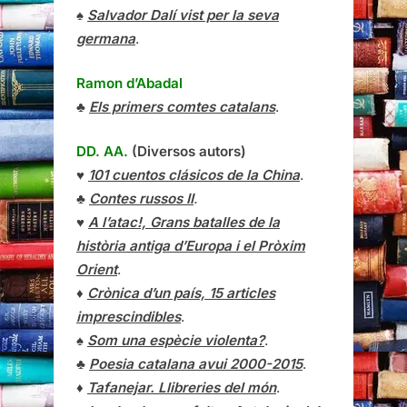
♠
Salvador Dalí vist per la seva
germana
.
Ramon d’Abadal
♣
Els primers comtes catalans
.
DD. AA.
(Diversos autors)
♥
101 cuentos clásicos de la China
.
♣
Contes russos II
.
♥
A l’atac!, Grans batalles de la
història antiga d’Europa i el Pròxim
Orient
.
♦
Crònica d’un país, 15 articles
imprescindibles
.
♠
Som una espècie violenta?
.
♣
Poesia catalana avui 2000-2015
.
♦
Tafanejar. Llibreries del món
.