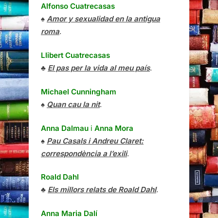
Alfonso Cuatrecasas
♠
Amor y sexualidad en la antigua
roma
.
Llibert Cuatrecasas
♣
El pas per la vida al meu país
.
Michael Cunningham
♠
Quan cau la nit
.
Anna Dalmau
i
Anna Mora
♠
Pau Casals i Andreu Claret:
correspondència a l’exili
.
Roald Dahl
♣
Els millors relats de Roald Dahl
.
Anna Maria Dalí