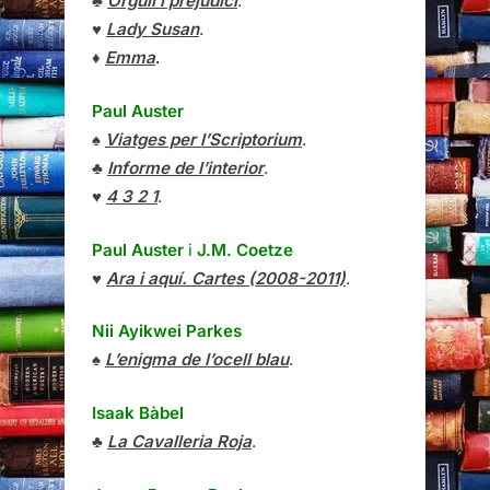
♣
Orgull i prejudici
.
♥
Lady Susan
.
♦
Emma
.
Paul Auster
♠
Viatges per l’Scriptorium
.
♣
Informe de l’interior
.
♥
4 3 2 1
.
Paul Auster
i
J.M. Coetze
♥
Ara i aquí. Cartes (2008-2011)
.
Nii Ayikwei Parkes
♠
L’enigma de l’ocell blau
.
Isaak Bàbel
♣
La Cavalleria Roja
.