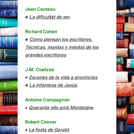
Jean Cocteau
♣
La dificultat de ser
.
Richard Cohen
♣
Cómo piensan los escritores.
Técnicas, manías y miedos de los
grandes escritores
.
J.M. Coetzee
♥
Escenes de la vida a províncies
.
♣
La infantesa de Jesús
.
Antoine Compagnon
♦
Quaranta nits amb Montaigne
.
Robert Coover
♠
La festa de Gerald
.