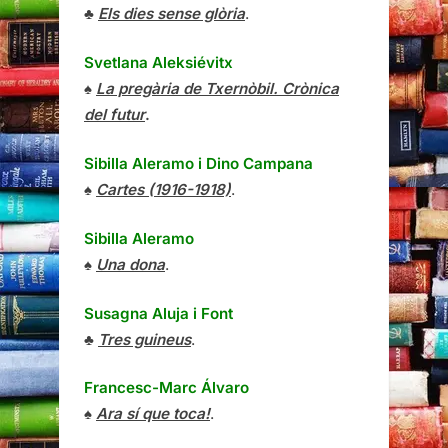
♣
Els dies sense glòria
.
Svetlana Aleksiévitx
♠
La pregària de Txernòbil. Crònica
del futur
.
Sibilla Aleramo
i
Dino Campana
♠
Cartes (1916-1918)
.
Sibilla Aleramo
♠
Una dona
.
Susagna Aluja i Font
♣
Tres guineus
.
Francesc-Marc Álvaro
♠
Ara sí que toca!
.