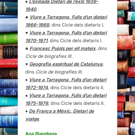
♠
L’exiliada Dietari de l’exili 1939-
1940
.
♣
Viure a Tarragona, Fulls d’un dietari
1966-1969
, dins Cicle dels dietaris I.
♥
Viure a Tarragona, Fulls d’un dietari
1970-1971
, dins Cicle dels dietaris I.
♣
Francesc Pujols per ell mateix
, dins
Cicle de biografies III
.
♥
Geografia espiritual de Catalunya
,
dins
Cicle de biografies III
.
♦
Viure a Tarragona, Fulls d’un dietari
1972-1974
, dins Cicle dels dietaris II.
♠
Viure a Tarragona, Fulls d’un dietari
1975-1976
, dins Cicle dels dietaris II.
♦
De França a Mèxic. Dietari de
viatge
.
Ana Blandiana