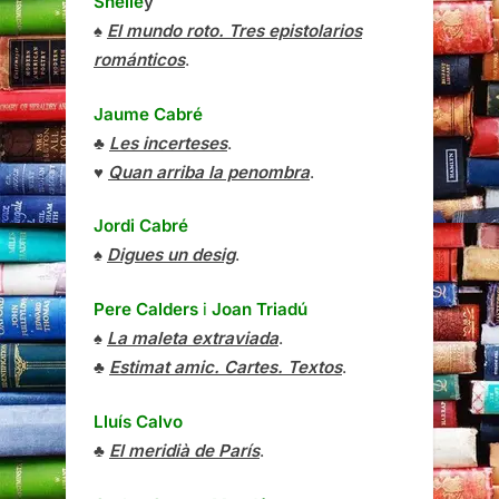
Shelle
y
♠
El mundo roto. Tres epistolarios
románticos
.
Jaume Cabré
♣
Les incerteses
.
♥
Quan arriba la penombra
.
Jordi Cabré
♠
Digues un desig
.
Pere Calders
i
Joan Triadú
♠
La maleta extraviada
.
♣
Estimat amic. Cartes. Textos
.
Lluís Calvo
♣
El meridià de París
.