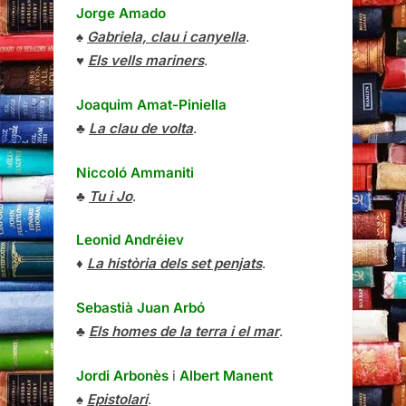
Jorge Amado
♠
Gabriela, clau i canyella
.
♥
Els vells mariners
.
Joaquim Amat-Piniella
♣
La clau de volta
.
Niccoló Ammaniti
♣
Tu i Jo
.
Leonid Andréiev
♦
La història dels set penjats
.
Sebastià Juan Arbó
♣
Els homes de la terra i el mar
.
Jordi Arbonès
i
Albert Manent
♠
Epistolari
.