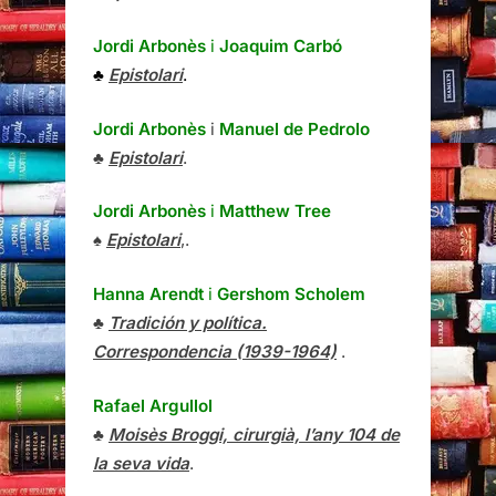
Jordi Arbonès
i
Joaquim Carbó
♣
Epistolari
.
Jordi Arbonès
i
Manuel de Pedrolo
♣
Epistolari
.
Jordi Arbonès
i
Matthew Tree
♠
Epistolari
,.
Hanna Arendt
i
Gershom Scholem
♣
Tradición y política.
Correspondencia (1939-1964)
.
Rafael Argullol
♣
Moisès Broggi, cirurgià, l’any 104 de
la seva vida
.