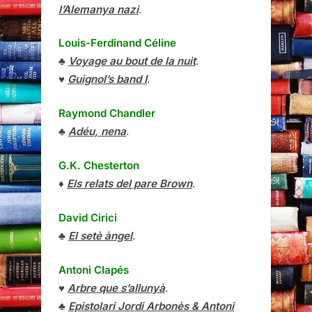
l’Alemanya nazi
.
Louis-Ferdinand Céline
♣
Voyage au bout de la nuit
.
♥
Guignol’s band I
.
Raymond Chandler
♣
Adéu, nena
.
G.K. Chesterton
♦
Els relats del pare Brown
.
David Cirici
♣
El setè àngel
.
Antoni Clapés
♥
Arbre que s’allunyà
.
♣
Epistolari Jordi Arbonès & Antoni