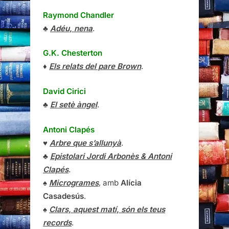
Raymond Chandler
♣
Adéu, nena
.
G.K. Chesterton
♦
Els relats del pare Brown
.
David Cirici
♣
El setè àngel
.
Antoni Clapés
♥
Arbre que s’allunyà
.
♣
Epistolari Jordi Arbonès & Antoni
Clapés
.
♠
Microgrames
, amb
Alícia
Casadesús
.
♠
Clars, aquest matí, són els teus
records
.