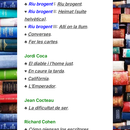
♣
Riu brogent
I:
Riu brogent
.
♥
Riu brogent
II:
Heimat (suite
helvètica)
.
♦
Riu brogent
III:
Allí on la llum
.
♠
Converses
.
♣
Fer les cartes
.
Jordi Coca
♣
El diable i l’home just
.
♥
En caure la tarda
.
♦
Califòrnia
.
♣
L’Emperador
.
Jean Cocteau
♣
La dificultat de ser
.
Richard Cohen
♣
Cómo piensan los escritores.