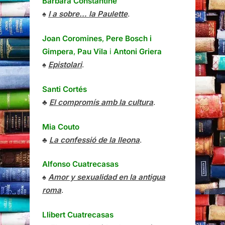
Barbara Constantine
♠
I a sobre… la Paulette
.
Joan Coromines
,
Pere Bosch i
Gimpera
,
Pau Vila
i
Antoni Griera
♠
Epistolari
.
Santi Cortés
♣
El compromís amb la cultura
.
Mia Couto
♣
La confessió de la lleona
.
Alfonso Cuatrecasas
♠
Amor y sexualidad en la antigua
roma
.
Llibert Cuatrecasas