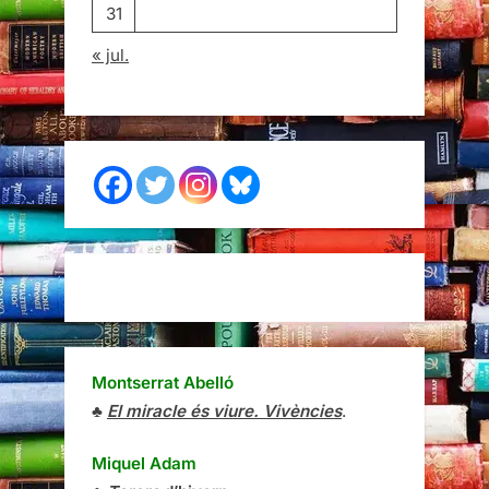
31
« jul.
Montserrat Abelló
♣
El miracle és viure. Vivències
.
Miquel Adam