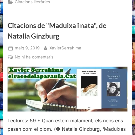
Citacions literàries
nata",
de
Natalia
Ginzburg”
Citacions de "Maduixa i nata", de
Natalia Ginzburg
Posted
By
maig 9, 2019
XavierSerrahima
on
a
No hi ha comentaris
Citacions
de
"Maduixa
i
nata",
de
Natalia
Ginzburg
Lectures: 59 * Quan estem malament, els nens ens
pesen com el plom. (© Natalia Ginzburg, ‘Maduixes