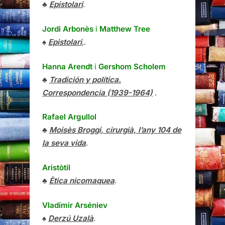
♣
Epistolari
.
Jordi Arbonès
i
Matthew Tree
♠
Epistolari
,.
Hanna Arendt
i
Gershom Scholem
♣
Tradición y política.
Correspondencia (1939-1964)
.
Rafael Argullol
♣
Moisès Broggi, cirurgià, l’any 104 de
la seva vida
.
Aristòtil
♣
Ètica nicomaquea
.
Vladímir Arséniev
♠
Derzú Uzalà
.