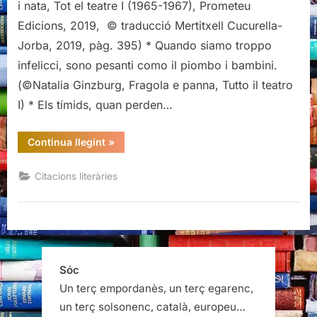
i nata, Tot el teatre I (1965-1967), Prometeu
Edicions, 2019, © traducció Mertitxell Cucurella-
Jorba, 2019, pàg. 395) * Quando siamo troppo
infelicci, sono pesanti como il piombo i bambini.
(©Natalia Ginzburg, Fragola e panna, Tutto il teatro
I) * Els tímids, quan perden…
“Citacions
Continua llegint
»
de
"Maduixa
i
Citacions literàries
nata",
de
Natalia
Ginzburg”
Sóc
Un terç empordanès, un terç egarenc,
un terç solsonenc, català, europeu…