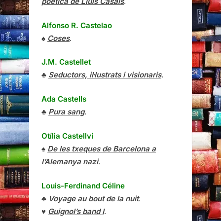
poètica de Lluís Casals
.
Alfonso R. Castelao
♠
Coses
.
J.M. Castellet
♣
Seductors, il·lustrats i visionaris
.
Ada Castells
♣
Pura sang
.
Otília Castellví
♠
De les txeques de Barcelona a
l’Alemanya nazi
.
Louis-Ferdinand Céline
♣
Voyage au bout de la nuit
.
♥
Guignol’s band I
.