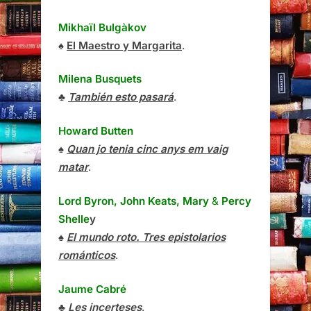
Mikhaïl Bulgàkov
♠
El Maestro y Margarita
.
Milena Busquets
♣
También esto pasará
.
Howard Butten
♠
Quan jo tenia cinc anys em vaig
matar
.
Lord Byron, John Keats, Mary
&
Percy
Shelle
y
♠
El mundo roto. Tres epistolarios
románticos
.
Jaume Cabré
♣
Les incerteses
.