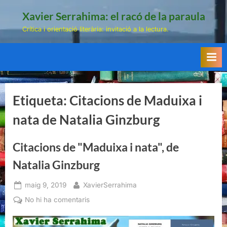
Skip
Xavier Serrahima: el racó de la paraula
to
Crítica i orientació literària: invitació a la lectura.
content
Etiqueta:
Citacions de Maduixa i
nata de Natalia Ginzburg
Citacions de "Maduixa i nata", de
Natalia Ginzburg
Posted
By
maig 9, 2019
XavierSerrahima
on
a
No hi ha comentaris
Citacions
de