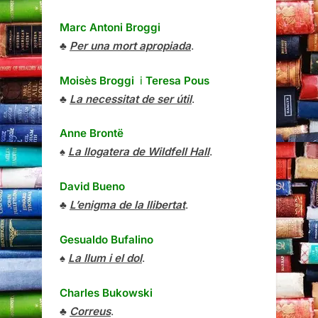
Marc Antoni Broggi
♣
Per una mort apropiada
.
Moisès Broggi
i
Teresa Pous
♣
La necessitat de ser útil
.
Anne Brontë
♠
La llogatera de Wildfell Hall
.
David Bueno
♣
L’enigma de la llibertat
.
Gesualdo Bufalino
♠
La llum i el dol
.
Charles Bukowski
♣
Correus
.