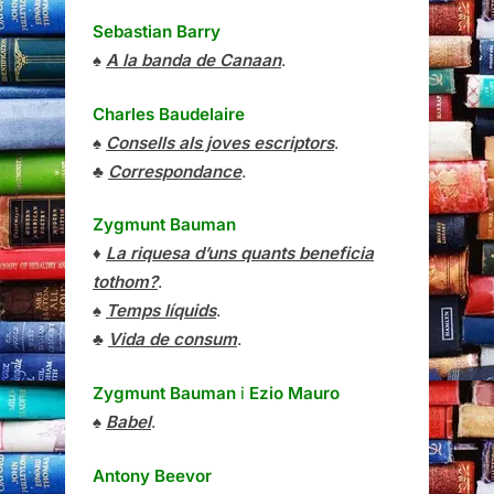
Sebastian Barry
♠
A la banda de Canaan
.
Charles Baudelaire
♠
Consells als joves escriptors
.
♣
Correspondance
.
Zygmunt Bauman
♦
La riquesa d’uns quants beneficia
tothom?
.
♠
Temps líquids
.
♣
Vida de consum
.
Zygmunt Bauman
i
Ezio Mauro
♠
Babel
.
Antony Beevor