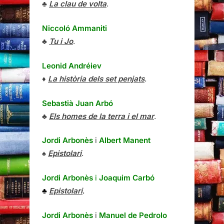
♣
La clau de volta
.
Niccoló Ammaniti
♣
Tu i Jo
.
Leonid Andréiev
♦
La història dels set penjats
.
Sebastià Juan Arbó
♣
Els homes de la terra i el mar
.
Jordi Arbonès
i
Albert Manent
♠
Epistolari
.
Jordi Arbonès
i
Joaquim Carbó
♣
Epistolari
.
Jordi Arbonès
i
Manuel de Pedrolo