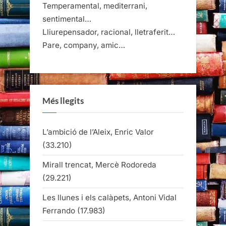
Temperamental, mediterrani,
sentimental…
Lliurepensador, racional, lletraferit…
Pare, company, amic…
Més llegits
L’ambició de l’Aleix, Enric Valor
(33.210)
Mirall trencat, Mercè Rodoreda
(29.221)
Les llunes i els calàpets, Antoni Vidal
Ferrando
(17.983)