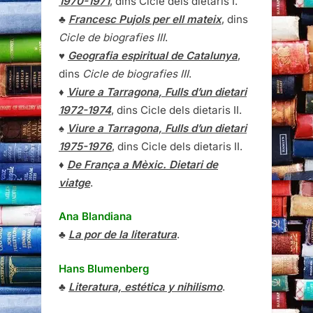
1970-1971
, dins Cicle dels dietaris I.
♣
Francesc Pujols per ell mateix
, dins
Cicle de biografies III
.
♥
Geografia espiritual de Catalunya
,
dins
Cicle de biografies III
.
♦
Viure a Tarragona, Fulls d’un dietari
1972-1974
, dins Cicle dels dietaris II.
♠
Viure a Tarragona, Fulls d’un dietari
1975-1976
, dins Cicle dels dietaris II.
♦
De França a Mèxic. Dietari de
viatge
.
Ana Blandiana
♣
La por de la literatura
.
Hans Blumenberg
♣
Literatura, estética y nihilismo
.