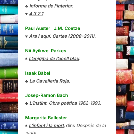
♣
Informe de l’interior
.
♥
4 3 2 1
.
Paul Auster
i
J.M. Coetze
♥
Ara i aquí. Cartes (2008-2011)
.
Nii Ayikwei Parkes
♠
L’enigma de l’ocell blau
.
Isaak Bàbel
♣
La Cavalleria Roja
.
Josep-Ramon Bach
♣
L’instint. Obra poètica
1962-1993
.
Margarita Ballester
♠
L’infant i la mort
, dins
Després de la
pluja
.