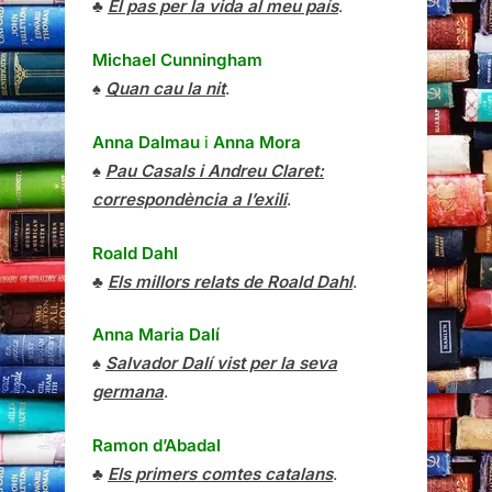
♣
El pas per la vida al meu país
.
Michael Cunningham
♠
Quan cau la nit
.
Anna Dalmau
i
Anna Mora
♠
Pau Casals i Andreu Claret:
correspondència a l’exili
.
Roald Dahl
♣
Els millors relats de Roald Dahl
.
Anna Maria Dalí
♠
Salvador Dalí vist per la seva
germana
.
Ramon d’Abadal
♣
Els primers comtes catalans
.