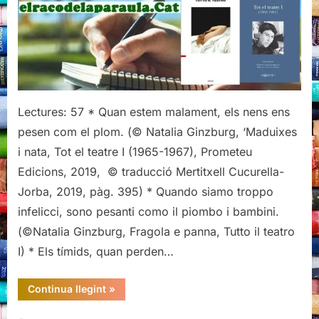
"Maduixa
i
nata",
de
Natalia
Ginzburg
Lectures: 57 * Quan estem malament, els nens ens
pesen com el plom. (© Natalia Ginzburg, ‘Maduixes
i nata, Tot el teatre I (1965-1967), Prometeu
Edicions, 2019, © traducció Mertitxell Cucurella-
Jorba, 2019, pàg. 395) * Quando siamo troppo
infelicci, sono pesanti como il piombo i bambini.
(©Natalia Ginzburg, Fragola e panna, Tutto il teatro
I) * Els tímids, quan perden…
“Citacions
Continua llegint
»
de
"Maduixa
i