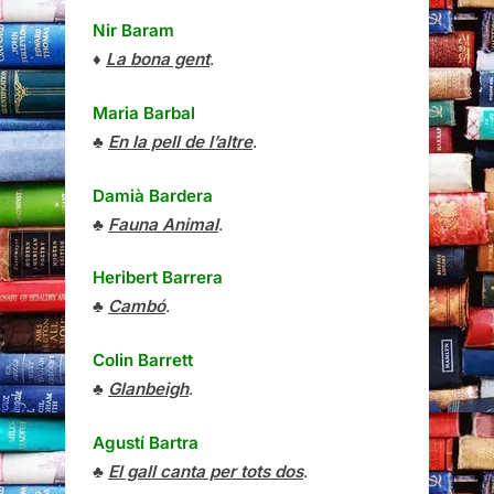
Nir Baram
♦
La bona gent
.
Maria Barbal
♣
En la pell de l’altre
.
Damià Bardera
♣
Fauna Animal
.
Heribert Barrera
♣
Cambó
.
Colin Barrett
♣
Glanbeigh
.
Agustí Bartra
♣
El gall canta per tots dos
.