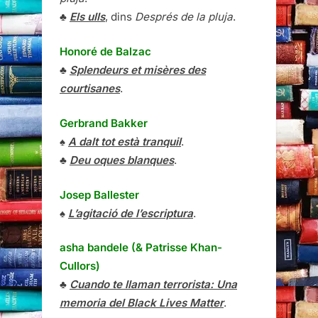
♣
Els ulls
, dins
Després de la pluja
.
Honoré de Balzac
♣
Splendeurs et misères des
courtisanes
.
Gerbrand Bakker
♠
A dalt tot està tranquil
.
♣
Deu oques blanques
.
Josep Ballester
♠
L’agitació de l’escriptura
.
asha bandele (& Patrisse Khan-
Cullors)
♣
Cuando te llaman terrorista: Una
memoria del Black Lives Matter
.