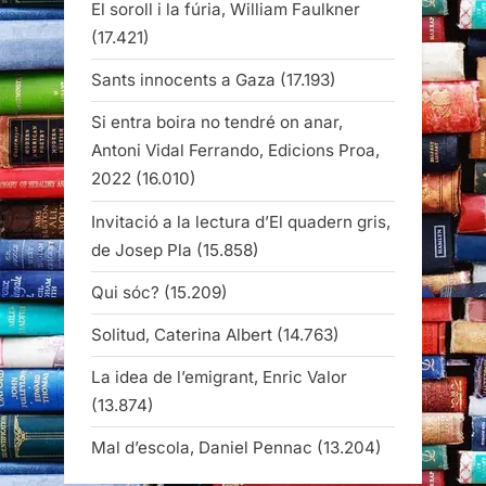
El soroll i la fúria, William Faulkner
(17.421)
Sants innocents a Gaza
(17.193)
Si entra boira no tendré on anar,
Antoni Vidal Ferrando, Edicions Proa,
2022
(16.010)
Invitació a la lectura d’El quadern gris,
de Josep Pla
(15.858)
Qui sóc?
(15.209)
Solitud, Caterina Albert
(14.763)
La idea de l’emigrant, Enric Valor
(13.874)
Mal d’escola, Daniel Pennac
(13.204)