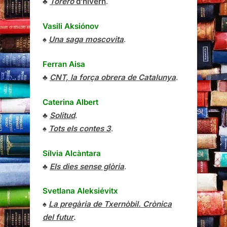
♣
Torero
d’hivern
.
Vasili Aksiónov
♠
Una saga moscovita
.
Ferran Aisa
♣
CNT, la força obrera de Catalunya
.
Caterina Albert
♣
Solitud
.
♠
Tots els contes 3
.
Sílvia Alcàntara
♣
Els dies sense glòria
.
Svetlana Aleksiévitx
♠
La pregària de Txernòbil. Crònica
del futur
.