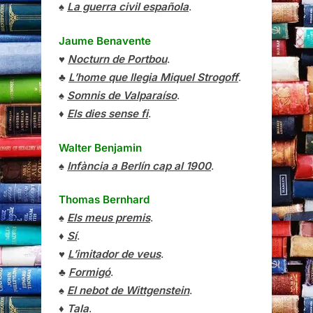
♠
La guerra civil española
.
Jaume Benavente
♥
Nocturn de Portbou
.
♣
L’home que llegia Miquel Strogoff
.
♠
Somnis de Valparaíso
.
♦
Els dies sense fi
.
Walter Benjamin
♠
Infància a Berlín cap al 1900
.
Thomas Bernhard
♠
Els meus premis
.
♦
Sí
.
♥
L’imitador de veus
.
♣
Formigó
.
♠
El nebot de Wittgenstein
.
♦
Tala
.