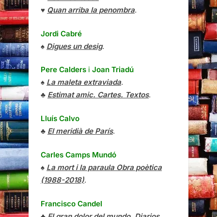
♥
Quan arriba la penombra
.
Jordi Cabré
♠
Digues un desig
.
Pere Calders
i
Joan Triadú
♠
La maleta extraviada
.
♣
Estimat amic. Cartes. Textos
.
Lluís Calvo
♣
El meridià de París
.
Carles Camps Mundó
♠
La mort i la paraula Obra poètica
(1988-2018)
.
Francisco Candel
♣
El gran dolor del mundo. Diarios