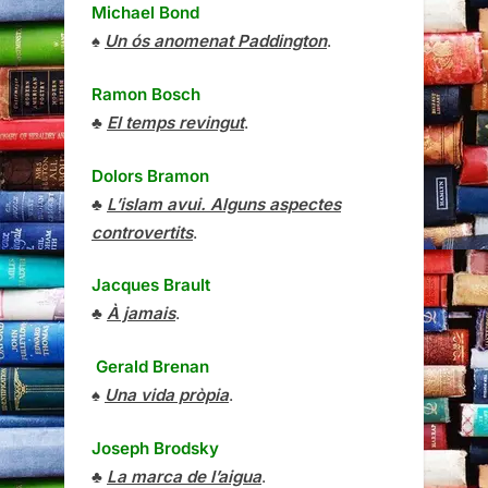
Michael Bond
♠
Un ós anomenat Paddington
.
Ramon Bosch
♣
El temps revingut
.
Dolors Bramon
♣
L’islam avui. Alguns aspectes
controvertits
.
Jacques Brault
♣
À jamais
.
Gerald Brenan
♠
Una vida pròpia
.
Joseph Brodsky
♣
La marca de l’aigua
.