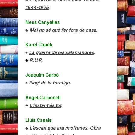
1944-1975
.
Neus Canyelles
♣
Mai no sé què fer fora de casa
.
Karel Čapek
♠
La guerra de les salamandres
.
♣
R.U.R
.
Joaquim Carbó
♠
Elogi de la formiga
.
Àngel Carbonell
♣
L’instant és tot
.
Lluís Casals
♣
L’esclat que ara m’ofrenes. Obra