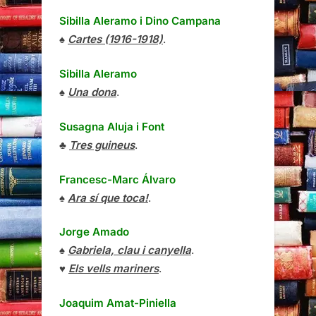
Sibilla Aleramo
i
Dino Campana
♠
Cartes (1916-1918)
.
Sibilla Aleramo
♠
Una dona
.
Susagna Aluja i Font
♣
Tres guineus
.
Francesc-Marc Álvaro
♠
Ara sí que toca!
.
Jorge Amado
♠
Gabriela, clau i canyella
.
♥
Els vells mariners
.
Joaquim Amat-Piniella