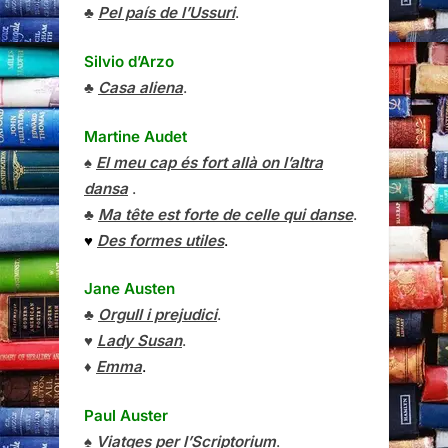
♣
Pel país de l’Ussuri
.
Silvio d’Arzo
♣
Casa aliena
.
Martine Audet
♠
El meu cap és fort allà on l’altra
dansa
.
♣
Ma tête est forte de celle qui danse
.
♥
Des formes utiles
.
Jane Austen
♣
Orgull i prejudici
.
♥
Lady Susan
.
♦
Emma
.
Paul Auster
♠
Viatges per l’Scriptorium
.