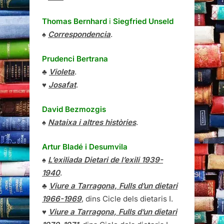
Thomas Bernhard
i
Siegfried Unseld
♠
Correspondencia
.
Prudenci Bertrana
♣
Violeta
.
♥
Josafat
.
David Bezmozgis
♠
Nataixa i altres històries
.
Artur Bladé i Desumvila
♠
L’exiliada Dietari de l’exili 1939-
1940
.
♣
Viure a Tarragona, Fulls d’un dietari
1966-1969
, dins Cicle dels dietaris I.
♥
Viure a Tarragona, Fulls d’un dietari