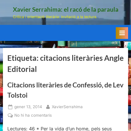
Skip
Xavier Serrahima: el racó de la paraula
to
Crítica i orientació literària: invitació a la lectura.
content
Etiqueta:
citacions literàries Angle
Editorial
Citacions literàries de Confessió, de Lev
Tolstoi
Posted
By
gener 13, 2014
XavierSerrahima
on
a
No hi ha comentaris
Citacions
Lectures: 46 * Per la vida d’un home, pels seus
literàries