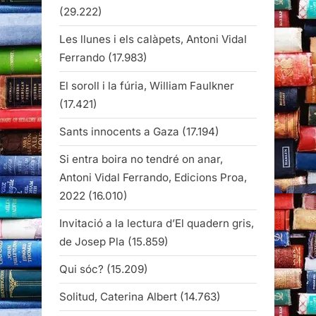
(29.222)
Les llunes i els calàpets, Antoni Vidal
Ferrando
(17.983)
El soroll i la fúria, William Faulkner
(17.421)
Sants innocents a Gaza
(17.194)
Si entra boira no tendré on anar,
Antoni Vidal Ferrando, Edicions Proa,
2022
(16.010)
Invitació a la lectura d’El quadern gris,
de Josep Pla
(15.859)
Qui sóc?
(15.209)
Solitud, Caterina Albert
(14.763)