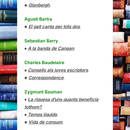
♣
Glanbeigh
.
Agustí Bartra
♣
El gall canta per tots dos
.
Sebastian Barry
♠
A la banda de Canaan
.
Charles Baudelaire
♠
Consells als joves escriptors
.
♣
Correspondance
.
Zygmunt Bauman
♦
La riquesa d’uns quants beneficia
tothom?
.
♠
Temps líquids
.
♣
Vida de consum
.