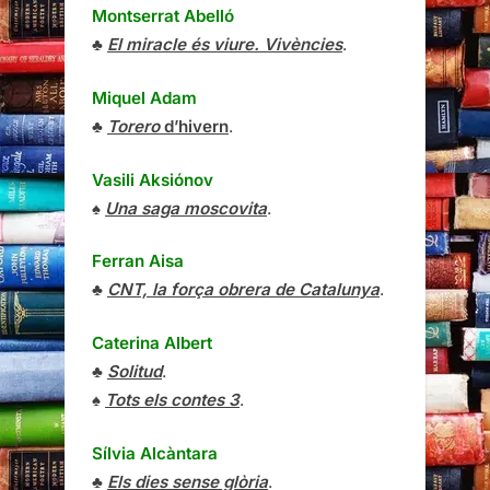
Montserrat Abelló
♣
El miracle és viure. Vivències
.
Miquel Adam
♣
Torero
d’hivern
.
Vasili Aksiónov
♠
Una saga moscovita
.
Ferran Aisa
♣
CNT, la força obrera de Catalunya
.
Caterina Albert
♣
Solitud
.
♠
Tots els contes 3
.
Sílvia Alcàntara
♣
Els dies sense glòria
.