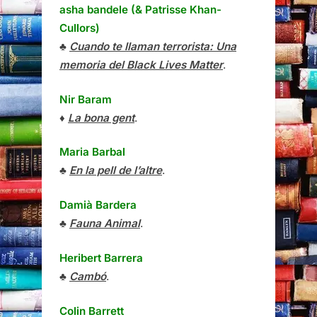
asha bandele (& Patrisse Khan-
Cullors)
♣
Cuando te llaman terrorista: Una
memoria del Black Lives Matter
.
Nir Baram
♦
La bona gent
.
Maria Barbal
♣
En la pell de l’altre
.
Damià Bardera
♣
Fauna Animal
.
Heribert Barrera
♣
Cambó
.
Colin Barrett