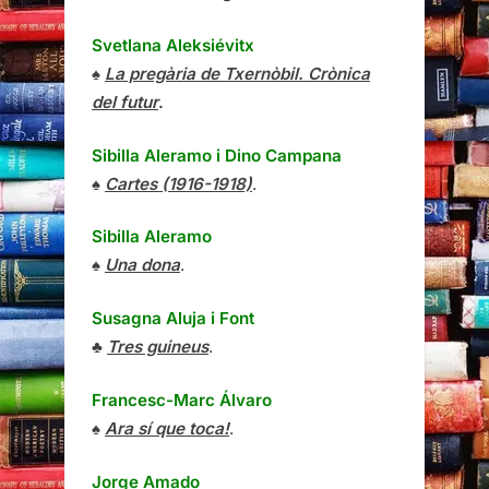
Svetlana Aleksiévitx
♠
La pregària de Txernòbil. Crònica
del futur
.
Sibilla Aleramo
i
Dino Campana
♠
Cartes (1916-1918)
.
Sibilla Aleramo
♠
Una dona
.
Susagna Aluja i Font
♣
Tres guineus
.
Francesc-Marc Álvaro
♠
Ara sí que toca!
.
Jorge Amado