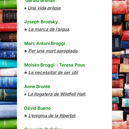
Gerald Brenan
♠
Una vida pròpia
.
Joseph Brodsky
♣
La marca de l’aigua
.
Marc Antoni Broggi
♣
Per una mort apropiada
.
Moisès Broggi
i
Teresa Pous
♣
La necessitat de ser útil
.
Anne Brontë
♠
La llogatera de Wildfell Hall
.
David Bueno
♣
L’enigma de la llibertat
.