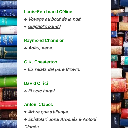
Louis-Ferdinand Céline
♣
Voyage au bout de la nuit
.
♥
Guignol’s band I
.
Raymond Chandler
♣
Adéu, nena
.
G.K. Chesterton
♦
Els relats del pare Brown
.
David Cirici
♣
El setè àngel
.
Antoni Clapés
♥
Arbre que s’allunyà
.
♣
Epistolari Jordi Arbonès & Antoni
Clapés
.