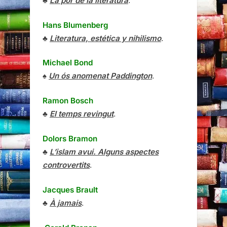
♣
La por de la literatura
.
Hans Blumenberg
♣
Literatura, estética y nihilismo
.
Michael Bond
♠
Un ós anomenat Paddington
.
Ramon Bosch
♣
El temps revingut
.
Dolors Bramon
♣
L’islam avui. Alguns aspectes
controvertits
.
Jacques Brault
♣
À jamais
.