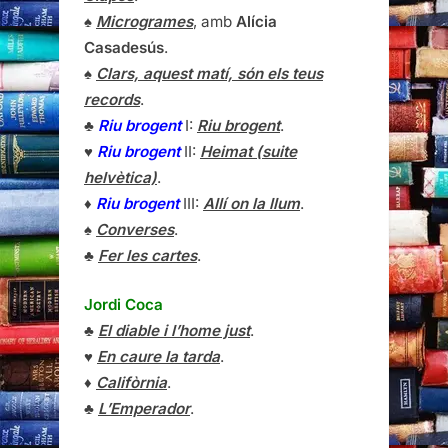
♠
Microgrames
, amb
Alícia
Casadesús
.
♠
Clars, aquest matí, són els teus
records
.
♣
Riu brogent
I:
Riu brogent
.
♥
Riu brogent
II:
Heimat (suite
helvètica)
.
♦
Riu brogent
III:
Allí on la llum
.
♠
Converses
.
♣
Fer les cartes
.
Jordi Coca
♣
El diable i l’home just
.
♥
En caure la tarda
.
♦
Califòrnia
.
♣
L’Emperador
.