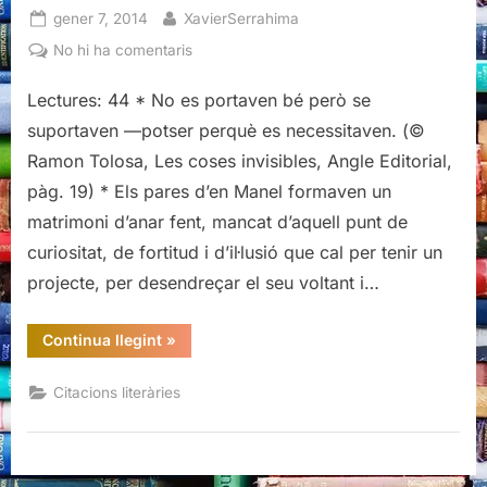
Posted
By
gener 7, 2014
XavierSerrahima
on
a
No hi ha comentaris
Citacions
Lectures: 44 * No es portaven bé però se
literàries
de
suportaven —potser perquè es necessitaven. (©
Les
Ramon Tolosa, Les coses invisibles, Angle Editorial,
coses
pàg. 19) * Els pares d’en Manel formaven un
invisibles,
matrimoni d’anar fent, mancat d’aquell punt de
de
Ramon
curiositat, de fortitud i d’il·lusió que cal per tenir un
Tolosa
projecte, per desendreçar el seu voltant i…
“Citacions
Continua llegint
»
literàries
de
Les
Citacions literàries
coses
invisibles,
de
Ramon
Tolosa”