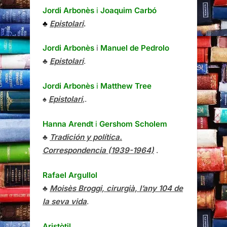
Jordi Arbonès
i
Joaquim Carbó
♣
Epistolari
.
Jordi Arbonès
i
Manuel de Pedrolo
♣
Epistolari
.
Jordi Arbonès
i
Matthew Tree
♠
Epistolari
,.
Hanna Arendt
i
Gershom Scholem
♣
Tradición y política.
Correspondencia (1939-1964)
.
Rafael Argullol
♣
Moisès Broggi, cirurgià, l’any 104 de
la seva vida
.
Aristòtil