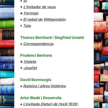
♦
Sí
.
♥
L’imitador de veus
.
♣
Formigó
.
♠
El nebot de Wittgenstein
.
♦
Tala
.
Thomas Bernhard
i
Siegfried Unseld
♠
Correspondencia
.
Prudenci Bertrana
♣
Violeta
.
♥
Josafat
.
David Bezmozgis
♠
Nataixa i altres històries
.
Artur Bladé i Desumvila
♠
L’exiliada Dietari de l’exili 1939-