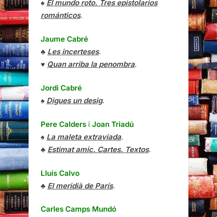
♠
El mundo roto. Tres epistolarios
románticos
.
Jaume Cabré
♣
Les incerteses
.
♥
Quan arriba la penombra
.
Jordi Cabré
♠
Digues un desig
.
Pere Calders
i
Joan Triadú
♠
La maleta extraviada
.
♣
Estimat amic. Cartes. Textos
.
Lluís Calvo
♣
El meridià de París
.
Carles Camps Mundó