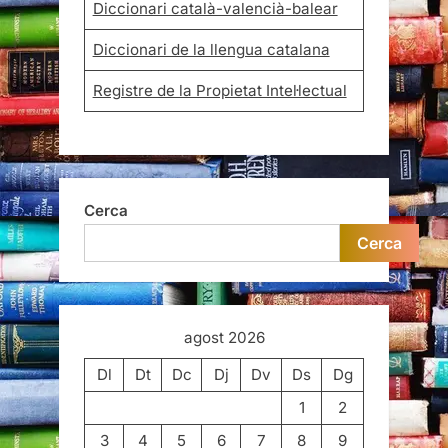
Diccionari català-valencià-balear
Diccionari de la llengua catalana
Registre de la Propietat Intel·lectual
Cerca
Cerca
agost 2026
Dl
Dt
Dc
Dj
Dv
Ds
Dg
1
2
3
4
5
6
7
8
9