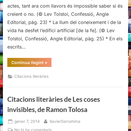
de
actes, tant ara com llavors és impossible saber si és
Confessió,
creient o no. (© Lev Tolstoi, Confessió, Angle
de
Editorial, pàg. 23) * La llum del coneixement i de la
Lev
vida ha desfet l’edifici artificial [de la fe]. (© Lev
Tolstoi
Tolstoi, Confessió, Angle Editorial, pàg. 25) * En els
escrits…
“Citacions
Continua llegint
»
literàries
de
Confessió,
Citacions literàries
de
Lev
Tolstoi”
Citacions literàries de Les coses
invisibles, de Ramon Tolosa
Posted
By
gener 7, 2014
XavierSerrahima
on
a
No hi ha comentaris