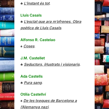
♣
L’instant és tot
.
Lluís Casals
♣
L’esclat que ara m’ofrenes. Obra
poètica de Lluís Casals
.
Alfonso R. Castelao
♠
Coses
.
J.M. Castellet
♣
Seductors, il·lustrats i visionaris
.
Ada Castells
♣
Pura sang
.
Otília Castellví
♠
De les txeques de Barcelona a
l’Alemanya nazi
.