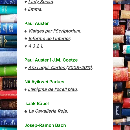
♥
Lady Susan
.
♦
Emma
.
Paul Auster
♠
Viatges per l’Scriptorium
.
♣
Informe de l’interior
.
♥
4 3 2 1
.
Paul Auster
i
J.M. Coetze
♥
Ara i aquí. Cartes (2008-2011)
.
Nii Ayikwei Parkes
♠
L’enigma de l’ocell blau
.
Isaak Bàbel
♣
La Cavalleria Roja
.
Josep-Ramon Bach