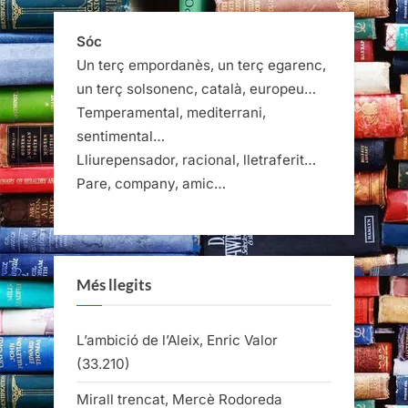
Sóc
Un terç empordanès, un terç egarenc,
un terç solsonenc, català, europeu…
Temperamental, mediterrani,
sentimental…
Lliurepensador, racional, lletraferit…
Pare, company, amic…
Més llegits
L’ambició de l’Aleix, Enric Valor
(33.210)
Mirall trencat, Mercè Rodoreda