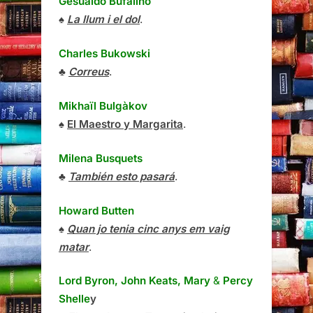
Gesualdo Bufalino
♠
La llum i el dol
.
Charles Bukowski
♣
Correus
.
Mikhaïl Bulgàkov
♠
El Maestro y Margarita
.
Milena Busquets
♣
También esto pasará
.
Howard Butten
♠
Quan jo tenia cinc anys em vaig
matar
.
Lord Byron, John Keats, Mary
&
Percy
Shelle
y