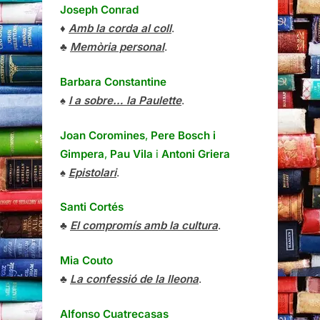
Joseph Conrad
♦
Amb la corda al coll
.
♣
Memòria personal
.
Barbara Constantine
♠
I a sobre… la Paulette
.
Joan Coromines
,
Pere Bosch i
Gimpera
,
Pau Vila
i
Antoni Griera
♠
Epistolari
.
Santi Cortés
♣
El compromís amb la cultura
.
Mia Couto
♣
La confessió de la lleona
.
Alfonso Cuatrecasas