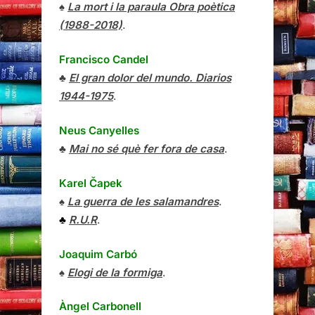
♠
La mort i la paraula Obra poètica
(1988-2018)
.
Francisco Candel
♣
El gran dolor del mundo. Diarios
1944-1975
.
Neus Canyelles
♣
Mai no sé què fer fora de casa
.
Karel Čapek
♠
La guerra de les salamandres
.
♣
R.U.R
.
Joaquim Carbó
♠
Elogi de la formiga
.
Àngel Carbonell