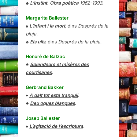
♣
L’instint. Obra poètica
1962-1993
.
Margarita Ballester
♠
L’infant i la mort
, dins
Després de la
pluja
.
♣
Els ulls
, dins
Després de la pluja
.
Honoré de Balzac
♣
Splendeurs et misères des
courtisanes
.
Gerbrand Bakker
♠
A dalt tot està tranquil
.
♣
Deu oques blanques
.
Josep Ballester
♠
L’agitació de l’escriptura
.