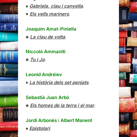
♠
Gabriela, clau i canyella
.
♥
Els vells mariners
.
Joaquim Amat-Piniella
♣
La clau de volta
.
Niccoló Ammaniti
♣
Tu i Jo
.
Leonid Andréiev
♦
La història dels set penjats
.
Sebastià Juan Arbó
♣
Els homes de la terra i el mar
.
Jordi Arbonès
i
Albert Manent
♠
Epistolari
.