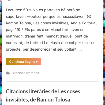
Citacions
Lectures: 50 * No es portaven bé però se
literàries
de
suportaven —potser perquè es necessitaven. (©
Les
Ramon Tolosa, Les coses invisibles, Angle Editorial,
coses
pàg. 19) * Els pares d’en Manel formaven un
invisibles,
matrimoni d’anar fent, mancat d’aquell punt de
de
Ramon
curiositat, de fortitud i d’il·lusió que cal per tenir un
Tolosa
projecte, per desendreçar el seu voltant i…
“Citacions
Continua llegint
»
literàries
de
Les
Citacions literàries
coses
invisibles,
de
Ramon
Tolosa”
Citacions literàries de Les coses
invisibles, de Ramon Tolosa