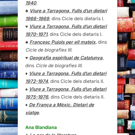
1940
.
♣
Viure a Tarragona, Fulls d’un dietari
1966-1969
, dins Cicle dels dietaris I.
♥
Viure a Tarragona, Fulls d’un dietari
1970-1971
, dins Cicle dels dietaris I.
♣
Francesc Pujols per ell mateix
, dins
Cicle de biografies III
.
♥
Geografia espiritual de Catalunya
,
dins
Cicle de biografies III
.
♦
Viure a Tarragona, Fulls d’un dietari
1972-1974
, dins Cicle dels dietaris II.
♠
Viure a Tarragona, Fulls d’un dietari
1975-1976
, dins Cicle dels dietaris II.
♦
De França a Mèxic. Dietari de
viatge
.
Ana Blandiana