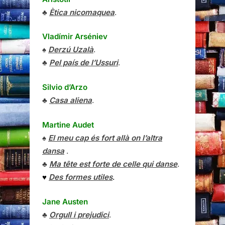
♣
Ètica nicomaquea
.
Vladímir Arséniev
♠
Derzú Uzalà
.
♣
Pel país de l’Ussuri
.
Silvio d’Arzo
♣
Casa aliena
.
Martine Audet
♠
El meu cap és fort allà on l’altra
dansa
.
♣
Ma tête est forte de celle qui danse
.
♥
Des formes utiles
.
Jane Austen
♣
Orgull i prejudici
.