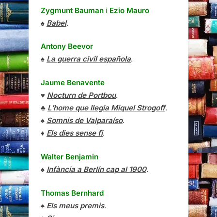
Zygmunt Bauman
i
Ezio Mauro
♠
Babel
.
Antony Beevor
♠
La guerra civil española
.
Jaume Benavente
♥
Nocturn de Portbou
.
♣
L’home que llegia Miquel Strogoff
.
♠
Somnis de Valparaíso
.
♦
Els dies sense fi
.
Walter Benjamin
♠
Infància a Berlín cap al 1900
.
Thomas Bernhard
♠
Els meus premis
.