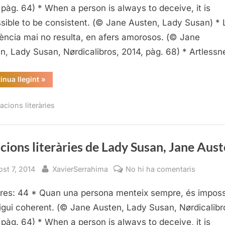
Lady
 pàg. 64) * When a person is always to deceive, it is
Susan,
sible to be consistent. (© Jane Austen, Lady Susan) * 
Jane
ència mai no resulta, en afers amorosos. (© Jane
Austen
n, Lady Susan, Nørdicalibros, 2014, pàg. 68) * Artless
“Citacions
inua llegint
»
literàries
de
Lady
acions literàries
Susan,
Jane
Austen”
cions literàries de Lady Susan, Jane Aus
sted
By
a
ost 7, 2014
XavierSerrahima
No hi ha comentaris
Citacion
res: 44 * Quan una persona menteix sempre, és imposs
literàries
de
igui coherent. (© Jane Austen, Lady Susan, Nørdicalibr
Lady
 pàg. 64) * When a person is always to deceive, it is