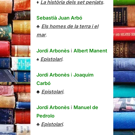
♦
La història dels set penjats
.
Sebastià Juan Arbó
♣
Els homes de la terra i el
mar
.
Jordi Arbonès
i
Albert Manent
♠
Epistolari
.
Jordi Arbonès
i
Joaquim
Carbó
♣
Epistolari
.
Jordi Arbonès
i
Manuel de
Pedrolo
♣
Epistolari
.