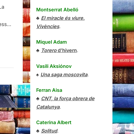
La
Montserrat Abelló
♣
El miracle és viure.
ness…
Vivències
.
Miquel Adam
♣
Torero
d’hivern
.
Vasili Aksiónov
♠
Una saga moscovita
.
Ferran Aisa
♣
CNT, la força obrera de
Catalunya
.
Caterina Albert
♣
Solitud
.