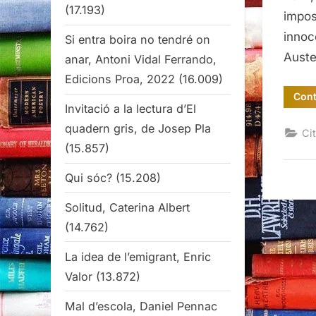
(17.193)
impos
innoc
Si entra boira no tendré on
Auste
anar, Antoni Vidal Ferrando,
Edicions Proa, 2022
(16.009)
Cont
Invitació a la lectura d’El
quadern gris, de Josep Pla
Cit
(15.857)
Qui sóc?
(15.208)
Solitud, Caterina Albert
(14.762)
La idea de l’emigrant, Enric
Valor
(13.872)
Mal d’escola, Daniel Pennac