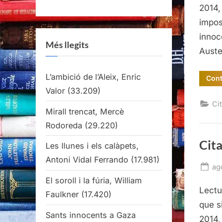
2014,
impos
innoc
Més llegits
Auste
L’ambició de l’Aleix, Enric
Cont
Valor
(33.209)
Cit
Mirall trencat, Mercè
Rodoreda
(29.220)
Cita
Les llunes i els calàpets,
Antoni Vidal Ferrando
(17.981)
Po
ag
on
El soroll i la fúria, William
Lectu
Faulkner
(17.420)
que s
Sants innocents a Gaza
2014,