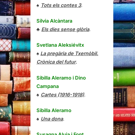
♠
Tots els contes 3
.
Sílvia Alcàntara
♣
Els dies sense glòria
.
Svetlana Aleksiévitx
♠
La pregària de Txernòbil.
Crònica del futur
.
Sibilla Aleramo
i
Dino
Campana
♠
Cartes (1916-1918)
.
Sibilla Aleramo
♠
Una dona
.
Susagna Aluja i Font