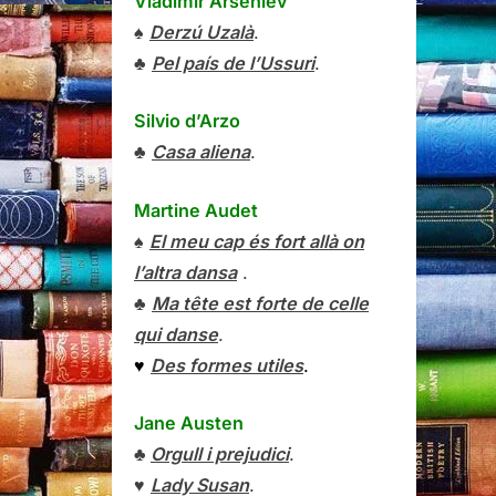
Vladímir Arséniev
♠
Derzú Uzalà
.
♣
Pel país de l’Ussuri
.
Silvio d’Arzo
♣
Casa aliena
.
Martine Audet
♠
El meu cap és fort allà on
l’altra dansa
.
♣
Ma tête est forte de celle
qui danse
.
♥
Des formes utiles
.
Jane Austen
♣
Orgull i prejudici
.
♥
Lady Susan
.