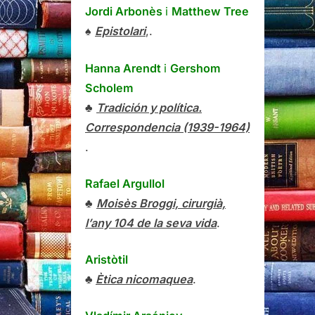
Jordi Arbonès
i
Matthew Tree
♠
Epistolari
,.
Hanna Arendt
i
Gershom
Scholem
♣
Tradición y política.
Correspondencia (1939-1964)
.
Rafael Argullol
♣
Moisès Broggi, cirurgià,
l’any 104 de la seva vida
.
Aristòtil
♣
Ètica nicomaquea
.