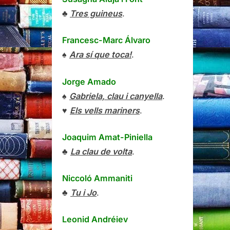
♣
Tres guineus
.
Francesc-Marc Álvaro
♠
Ara sí que toca!
.
Jorge Amado
♠
Gabriela, clau i canyella
.
♥
Els vells mariners
.
Joaquim Amat-Piniella
♣
La clau de volta
.
Niccoló Ammaniti
♣
Tu i Jo
.
Leonid Andréiev