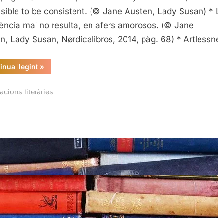
Susan,
sible to be consistent. (© Jane Austen, Lady Susan) * 
Jane
ència mai no resulta, en afers amorosos. (© Jane
Austen
n, Lady Susan, Nørdicalibros, 2014, pàg. 68) * Artless
“Citacions
inua llegint
»
literàries
de
Lady
acions literàries
Susan,
Jane
Austen”