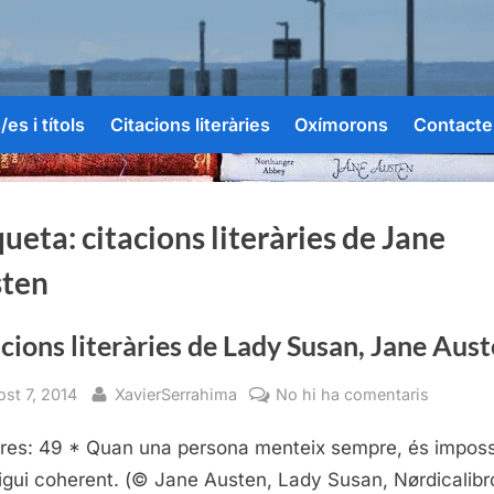
es i títols
Citacions literàries
Oxímorons
Contacte
queta:
citacions literàries de Jane
ten
cions literàries de Lady Susan, Jane Aus
sted
By
a
ost 7, 2014
XavierSerrahima
No hi ha comentaris
Citacion
res: 49 * Quan una persona menteix sempre, és imposs
literàries
de
igui coherent. (© Jane Austen, Lady Susan, Nørdicalibr