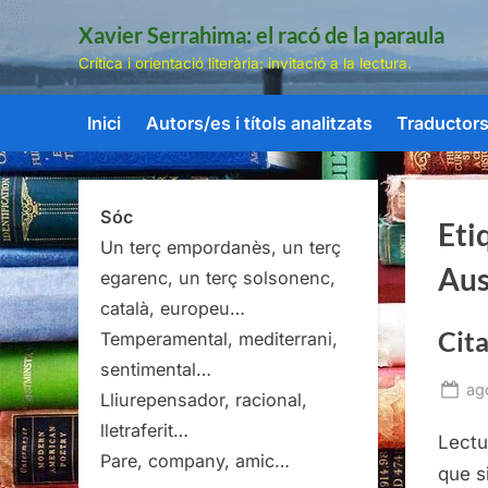
Skip
Xavier Serrahima: el racó de la paraula
to
Crítica i orientació literària: invitació a la lectura.
content
Inici
Autors/es i títols analitzats
Traductors/
Sóc
Eti
Un terç empordanès, un terç
Aus
egarenc, un terç solsonenc,
català, europeu…
Cita
Temperamental, mediterrani,
sentimental…
Po
ag
Lliurepensador, racional,
on
lletraferit…
Lectu
Pare, company, amic…
que s