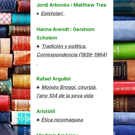
Jordi Arbonès
i
Matthew Tree
♠
Epistolari
,.
Hanna Arendt
i
Gershom
Scholem
♣
Tradición y política.
Correspondencia (1939-1964)
.
Rafael Argullol
♣
Moisès Broggi, cirurgià,
l’any 104 de la seva vida
.
Aristòtil
♣
Ètica nicomaquea
.