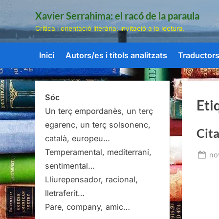
Skip
Xavier Serrahima: el racó de la paraula
to
Crítica i orientació literària: invitació a la lectura.
content
Inici
Autors/es i títols analitzats
Traductors/
Sóc
Eti
Un terç empordanès, un terç
egarenc, un terç solsonenc,
Cita
català, europeu…
Temperamental, mediterrani,
Po
no
sentimental…
on
Lliurepensador, racional,
lletraferit…
Pare, company, amic…