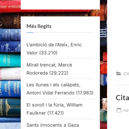
Més llegits
L’ambició de l’Aleix, Enric
Valor
(33.210)
Mirall trencat, Mercè
Rodoreda
(29.222)
Cit
Les llunes i els calàpets,
Antoni Vidal Ferrando
(17.983)
Cita
El soroll i la fúria, William
Po
no
Faulkner
(17.421)
on
Sants innocents a Gaza