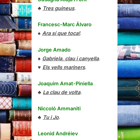
♣
Tres guineus
.
Francesc-Marc Álvaro
♠
Ara sí que toca!
.
Jorge Amado
♠
Gabriela, clau i canyella
.
♥
Els vells mariners
.
Joaquim Amat-Piniella
♣
La clau de volta
.
Niccoló Ammaniti
♣
Tu i Jo
.
Leonid Andréiev