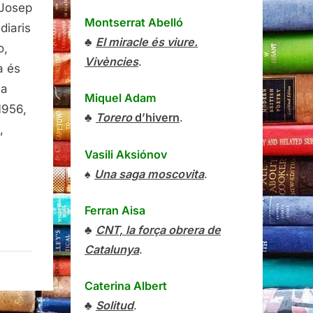
 Josep
Montserrat Abelló
diaris
da
♣
El miracle és viure.
o,
ta,
Vivències
.
a és
La
sep
Miquel Adam
1956,
a
♣
Torero
d’hivern
.
,
Vasili Aksiónov
♠
Una saga moscovita
.
Ferran Aisa
♣
CNT, la força obrera de
Catalunya
.
Caterina Albert
♣
Solitud
.