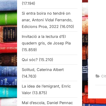
(17.194)
Si entra boira no tendré on
anar, Antoni Vidal Ferrando,
Edicions Proa, 2022
(16.010)
Invitació a la lectura d’El
quadern gris, de Josep Pla
(15.859)
Qui sóc?
(15.210)
Solitud, Caterina Albert
(14.763)
Cit
La idea de l’emigrant, Enric
Valor
(13.875)
Mal d’escola, Daniel Pennac