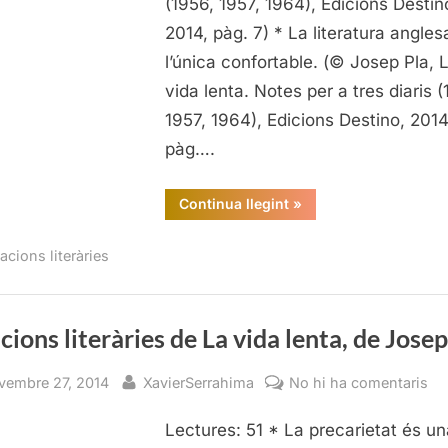
(1956, 1957, 1964), Edicions Destin
len
2014, pàg. 7) * La literatura angles
de
l’única confortable. (© Josep Pla, 
Jo
vida lenta. Notes per a tres diaris (
Pl
1957, 1964), Edicions Destino, 2014
pàg….
“Citacions
Continua llegint
»
literàries
de
La
acions literàries
vida
lenta,
de
Josep
Pla”
cions literàries de La vida lenta, de Josep
sted
By
a
vembre 27, 2014
XavierSerrahima
No hi ha comentaris
Ci
Lectures: 51 * La precarietat és un
lit