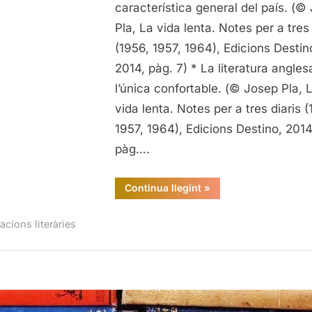
de
característica general del país. (©
La
Pla, La vida lenta. Notes per a tres 
vi
(1956, 1957, 1964), Edicions Destin
len
2014, pàg. 7) * La literatura angles
de
l’única confortable. (© Josep Pla, 
Jo
vida lenta. Notes per a tres diaris (
Pl
1957, 1964), Edicions Destino, 2014
pàg….
“Citacions
Continua llegint
»
literàries
de
La
acions literàries
vida
lenta,
de
Josep
Pla”