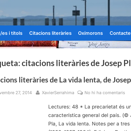
es i títols
Citacions literàries
Oxímorons
Contacte
queta:
citacions literàries de Josep P
cions literàries de La vida lenta, de Josep
sted
By
a
vembre 27, 2014
XavierSerrahima
No hi ha comentaris
Ci
Lectures: 48 * La precarietat és u
lit
de
característica general del país. (©
La
Pla, La vida lenta. Notes per a tres 
vi