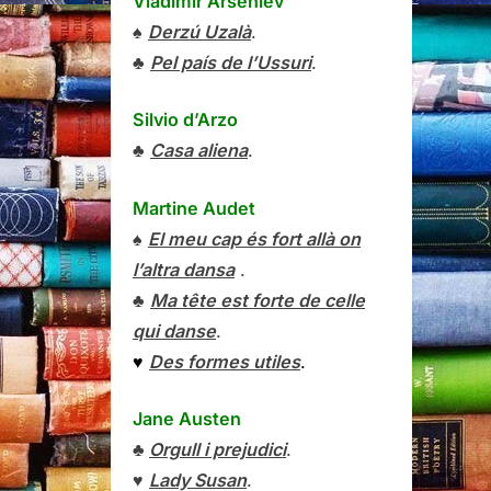
Vladímir Arséniev
♠
Derzú Uzalà
.
♣
Pel país de l’Ussuri
.
Silvio d’Arzo
♣
Casa aliena
.
Martine Audet
♠
El meu cap és fort allà on
l’altra dansa
.
♣
Ma tête est forte de celle
qui danse
.
♥
Des formes utiles
.
Jane Austen
♣
Orgull i prejudici
.
♥
Lady Susan
.