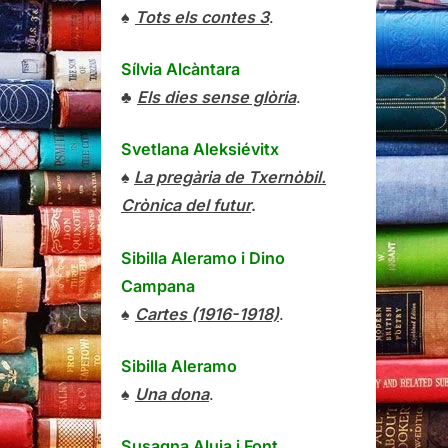
♠
Tots els contes 3
.
Sílvia Alcàntara
♣
Els dies sense glòria
.
Svetlana Aleksiévitx
♠
La pregària de Txernòbil.
Crònica del futur
.
Sibilla Aleramo
i
Dino
Campana
♠
Cartes (1916-1918)
.
Sibilla Aleramo
♠
Una dona
.
Susagna Aluja i Font