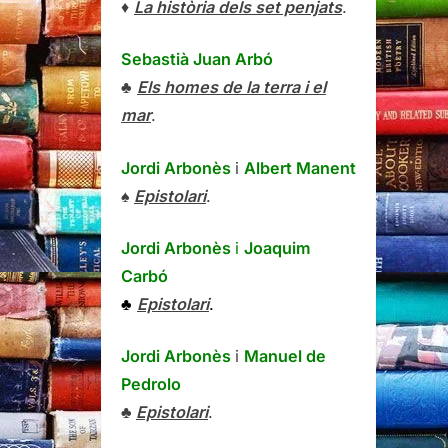
♦
La història dels set penjats
.
Sebastià Juan Arbó
♣
Els homes de la terra i el
mar
.
Jordi Arbonès
i
Albert Manent
♠
Epistolari
.
Jordi Arbonès
i
Joaquim
Carbó
♣
Epistolari
.
Jordi Arbonès
i
Manuel de
Pedrolo
♣
Epistolari
.