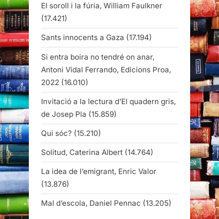
El soroll i la fúria, William Faulkner
(17.421)
Sants innocents a Gaza
(17.194)
Si entra boira no tendré on anar,
Antoni Vidal Ferrando, Edicions Proa,
2022
(16.010)
Invitació a la lectura d’El quadern gris,
de Josep Pla
(15.859)
Qui sóc?
(15.210)
Solitud, Caterina Albert
(14.764)
La idea de l’emigrant, Enric Valor
(13.876)
Mal d’escola, Daniel Pennac
(13.205)