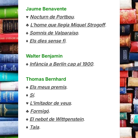
Jaume Benavente
♥
Nocturn de Portbou
.
♣
L’home que llegia Miquel Strogoff
.
♠
Somnis de Valparaíso
.
♦
Els dies sense fi
.
Walter Benjamin
♠
Infància a Berlín cap al 1900
.
Thomas Bernhard
♠
Els meus premis
.
♦
Sí
.
♥
L’imitador de veus
.
♣
Formigó
.
♠
El nebot de Wittgenstein
.
♦
Tala
.