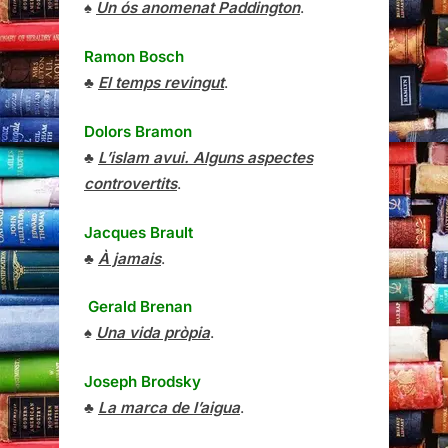
♠
Un ós anomenat Paddington
.
Ramon Bosch
♣
El temps revingut
.
Dolors Bramon
♣
L’islam avui. Alguns aspectes
controvertits
.
Jacques Brault
♣
À jamais
.
Gerald Brenan
♠
Una vida pròpia
.
Joseph Brodsky
♣
La marca de l’aigua
.