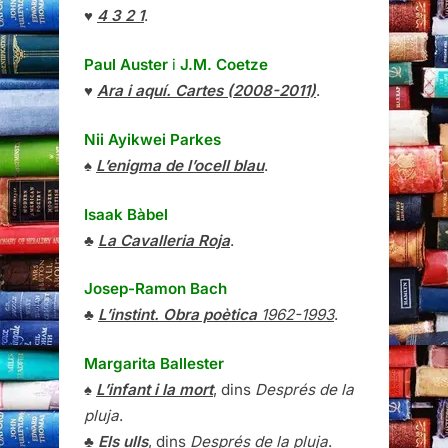
♥
4 3 2 1
.
Paul Auster
i
J.M. Coetze
♥
Ara i aquí. Cartes (2008-2011)
.
Nii Ayikwei Parkes
♠
L’enigma de l’ocell blau
.
Isaak Bàbel
♣
La Cavalleria Roja
.
Josep-Ramon Bach
♣
L’instint. Obra poètica
1962-1993
.
Margarita Ballester
♠
L’infant i la mort
, dins
Després de la
pluja
.
♣
Els ulls
, dins
Després de la pluja
.