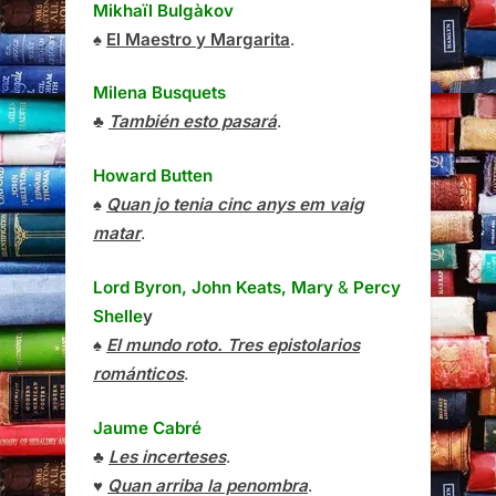
Mikhaïl Bulgàkov
♠
El Maestro y Margarita
.
Milena Busquets
♣
También esto pasará
.
Howard Butten
♠
Quan jo tenia cinc anys em vaig
matar
.
Lord Byron, John Keats, Mary
&
Percy
Shelle
y
♠
El mundo roto. Tres epistolarios
románticos
.
Jaume Cabré
♣
Les incerteses
.
♥
Quan arriba la penombra
.