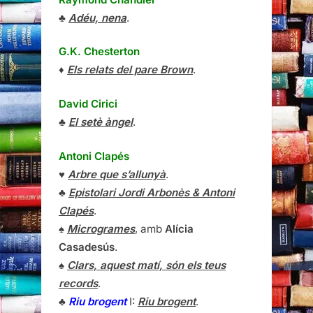
♣
Adéu, nena
.
G.K. Chesterton
♦
Els relats del pare Brown
.
David Cirici
♣
El setè àngel
.
Antoni Clapés
♥
Arbre que s’allunyà
.
♣
Epistolari Jordi Arbonès & Antoni
Clapés
.
♠
Microgrames
, amb
Alícia
Casadesús
.
♠
Clars, aquest matí, són els teus
records
.
♣
Riu brogent
I:
Riu brogent
.