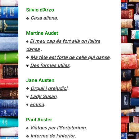
Silvio d’Arzo
♣
Casa aliena
.
Martine Audet
♠
El meu cap és fort allà on l’altra
dansa
.
♣
Ma tête est forte de celle qui danse
.
♥
Des formes utiles
.
Jane Austen
♣
Orgull i prejudici
.
♥
Lady Susan
.
♦
Emma
.
Paul Auster
♠
Viatges per l’Scriptorium
.
♣
Informe de l’interior
.