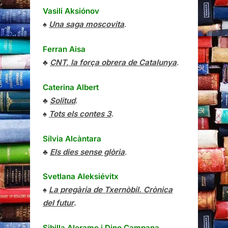
Vasili Aksiónov
♠
Una saga moscovita
.
Ferran Aisa
♣
CNT, la força obrera de Catalunya
.
Caterina Albert
♣
Solitud
.
♠
Tots els contes 3
.
Sílvia Alcàntara
♣
Els dies sense glòria
.
Svetlana Aleksiévitx
♠
La pregària de Txernòbil. Crònica
del futur
.
Sibilla Aleramo
i
Dino Campana