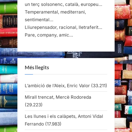
un terç solsonenc, català, europeu…
Temperamental, mediterrani,
sentimental…
Lliurepensador, racional, lletraferit…
Pare, company, amic…
Més llegits
L’ambició de l’Aleix, Enric Valor
(33.211)
Mirall trencat, Mercè Rodoreda
(29.223)
Les llunes i els calàpets, Antoni Vidal
Ferrando
(17.983)