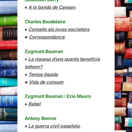
♠
A la banda de Canaan
.
Charles Baudelaire
♠
Consells als joves escriptors
.
♣
Correspondance
.
Zygmunt Bauman
♦
La riquesa d’uns quants beneficia
tothom?
.
♠
Temps líquids
.
♣
Vida de consum
.
Zygmunt Bauman
i
Ezio Mauro
♠
Babel
.
Antony Beevor
♠
La guerra civil española
.