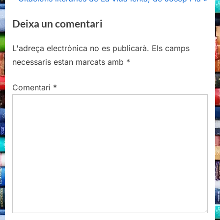
e
v
Deixa un comentari
x
i
t
o
L'adreça electrònica no es publicarà.
Els camps
P
u
necessaris estan marcats amb
*
o
s
s
P
Comentari
*
t
o
:
s
t
: