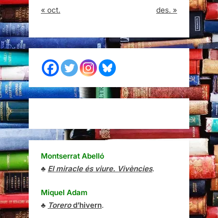
« oct.
des. »
Montserrat Abelló
♣
El miracle és viure. Vivències
.
Miquel Adam
♣
Torero
d’hivern
.