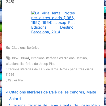
248)
Citacions literàries
Tags:
,
,
,
1957
1964)
citacions literàries d’Edicions Destino
,
citacions literàries de Josep Pla
citacions literàries de La vida lenta. Notes per a tres diaris
(1956
,
Xavier Pla
Navegació
P
Citacions literàries de L’alè de les cendres, Maite
r
Salord
d'entrades
N
e
Citacions literàries de La vida lenta, de Josep Pla