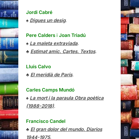
Jordi Cabré
♠
Digues un desig
.
Pere Calders
i
Joan Triadú
♠
La maleta extraviada
.
♣
Estimat amic. Cartes. Textos
.
Lluís Calvo
♣
El meridià de París
.
Carles Camps Mundó
♠
La mort i la paraula Obra poètica
(1988-2018)
.
Francisco Candel
♣
El gran dolor del mundo. Diarios
1944-1975
.