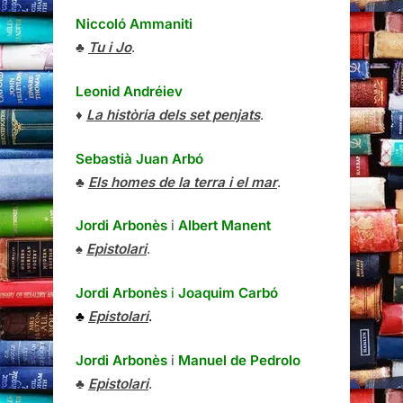
Niccoló Ammaniti
♣
Tu i Jo
.
Leonid Andréiev
♦
La història dels set penjats
.
Sebastià Juan Arbó
♣
Els homes de la terra i el mar
.
Jordi Arbonès
i
Albert Manent
♠
Epistolari
.
Jordi Arbonès
i
Joaquim Carbó
♣
Epistolari
.
Jordi Arbonès
i
Manuel de Pedrolo
♣
Epistolari
.