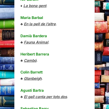
♦
La bona gent
.
Maria Barbal
♣
En la pell de l’altre
.
Damià Bardera
♣
Fauna Animal
.
Heribert Barrera
♣
Cambó
.
Colin Barrett
♣
Glanbeigh
.
Agustí Bartra
♣
El gall canta per tots dos
.
Sebastian Barry