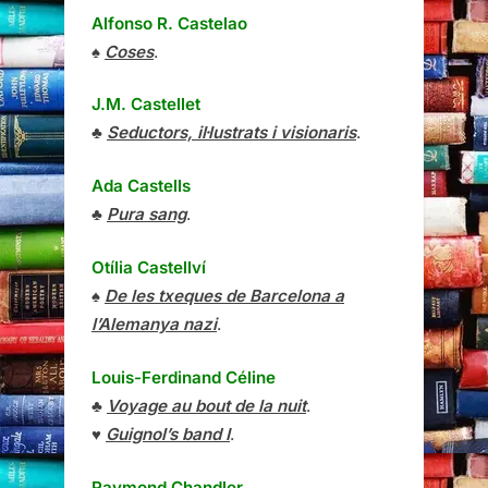
Alfonso R. Castelao
♠
Coses
.
J.M. Castellet
♣
Seductors, il·lustrats i visionaris
.
Ada Castells
♣
Pura sang
.
Otília Castellví
♠
De les txeques de Barcelona a
l’Alemanya nazi
.
Louis-Ferdinand Céline
♣
Voyage au bout de la nuit
.
♥
Guignol’s band I
.
Raymond Chandler