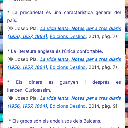
lenta,
de
*
La precarietat és una característica general del
Josep
país.
Pla
(© Josep Pla,
La vida lenta. Notes per a tres diaris
(1956, 1957, 1964)
,
Edicions Destino
, 2014, pàg. 7)
*
La literatura anglesa és l’única confortable.
(© Josep Pla,
La vida lenta. Notes per a tres diaris
(1956, 1957, 1964)
,
Edicions Destino
, 2014, pàg. 7)
*
Els diners es guanyen i després es
llencen. Curiosíssim.
(© Josep Pla,
La vida lenta. Notes per a tres diaris
(1956, 1957, 1964)
,
Edicions Destino
, 2014, pàg. 9)
*
Els grecs són els andalusos dels Balcans.