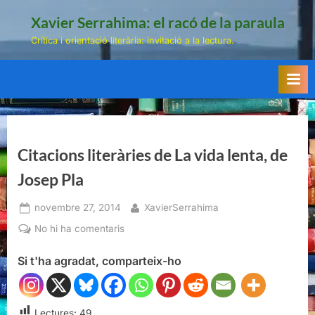
Skip
Xavier Serrahima: el racó de la paraula
to
Crítica i orientació literària: invitació a la lectura.
content
Citacions literàries de La vida lenta, de
Josep Pla
Posted
By
novembre 27, 2014
XavierSerrahima
on
a
No hi ha comentaris
Citacions
Si t'ha agradat, comparteix-ho
literàries
de
La
vida
Lectures:
49