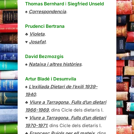
Thomas Bernhard
i
Siegfried Unseld
♠
Correspondencia
.
Prudenci Bertrana
♣
Violeta
.
♥
Josafat
.
David Bezmozgis
♠
Nataixa i altres històries
.
Artur Bladé i Desumvila
♠
L’exiliada Dietari de l’exili 1939-
1940
.
♣
Viure a Tarragona, Fulls d’un dietari
1966-1969
, dins Cicle dels dietaris I.
♥
Viure a Tarragona, Fulls d’un dietari
1970-1971
, dins Cicle dels dietaris I.
♣
Francesc Pujols per ell mateix
, dins