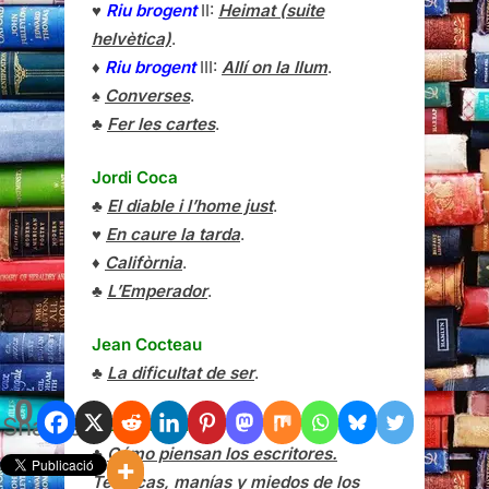
♥
Riu brogent
II:
Heimat (suite
helvètica)
.
♦
Riu brogent
III:
Allí on la llum
.
♠
Converses
.
♣
Fer les cartes
.
Jordi Coca
♣
El diable i l’home just
.
♥
En caure la tarda
.
♦
Califòrnia
.
♣
L’Emperador
.
Jean Cocteau
♣
La dificultat de ser
.
0
Shares
Richard Cohen
♣
Cómo piensan los escritores.
Técnicas, manías y miedos de los