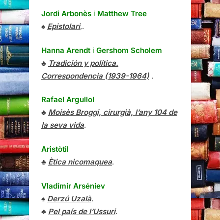
Jordi Arbonès
i
Matthew Tree
♠
Epistolari
,.
Hanna Arendt
i
Gershom Scholem
♣
Tradición y política.
Correspondencia (1939-1964)
.
Rafael Argullol
♣
Moisès Broggi, cirurgià, l’any 104 de
la seva vida
.
Aristòtil
♣
Ètica nicomaquea
.
Vladímir Arséniev
♠
Derzú Uzalà
.
♣
Pel país de l’Ussuri
.