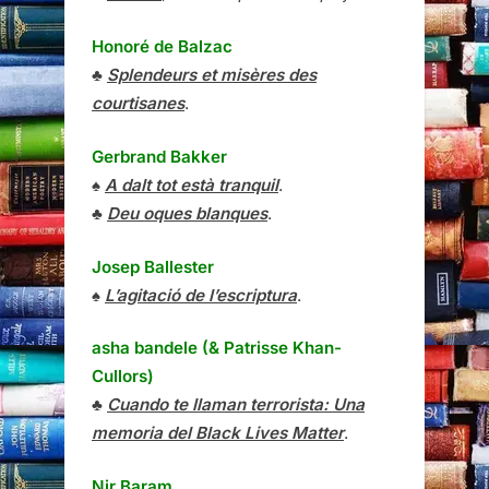
Honoré de Balzac
♣
Splendeurs et misères des
courtisanes
.
Gerbrand Bakker
♠
A dalt tot està tranquil
.
♣
Deu oques blanques
.
Josep Ballester
♠
L’agitació de l’escriptura
.
asha bandele (& Patrisse Khan-
Cullors)
♣
Cuando te llaman terrorista: Una
memoria del Black Lives Matter
.
Nir Baram