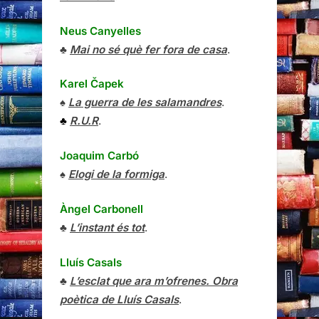
Neus Canyelles
♣
Mai no sé què fer fora de casa
.
Karel Čapek
♠
La guerra de les salamandres
.
♣
R.U.R
.
Joaquim Carbó
♠
Elogi de la formiga
.
Àngel Carbonell
♣
L’instant és tot
.
Lluís Casals
♣
L’esclat que ara m’ofrenes. Obra
poètica de Lluís Casals
.