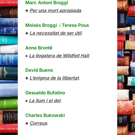
Marc Antoni Broggi
♣
Per una mort apropiada
.
Moisès Broggi
i
Teresa Pous
♣
La necessitat de ser útil
.
Anne Brontë
♠
La llogatera de Wildfell Hall
.
David Bueno
♣
L’enigma de la llibertat
.
Gesualdo Bufalino
♠
La llum i el dol
.
Charles Bukowski
♣
Correus
.