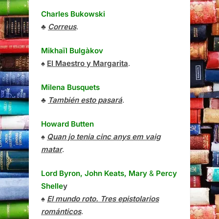
Charles Bukowski
♣
Correus
.
Mikhaïl Bulgàkov
♠
El Maestro y Margarita
.
Milena Busquets
♣
También esto pasará
.
Howard Butten
♠
Quan jo tenia cinc anys em vaig
matar
.
Lord Byron, John Keats, Mary
&
Percy
Shelle
y
♠
El mundo roto. Tres epistolarios
románticos
.