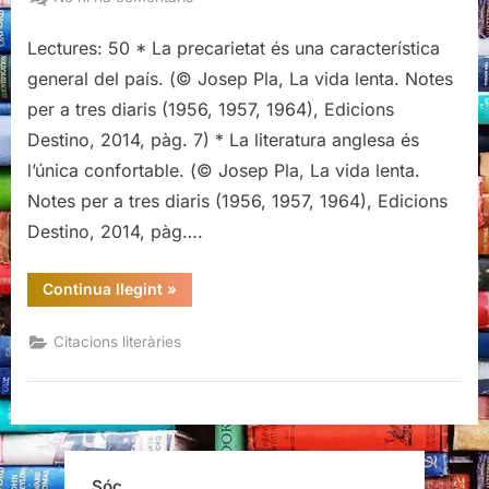
Citacions
literàries
Lectures: 50 * La precarietat és una característica
de
general del país. (© Josep Pla, La vida lenta. Notes
La
per a tres diaris (1956, 1957, 1964), Edicions
vida
Destino, 2014, pàg. 7) * La literatura anglesa és
lenta,
l’única confortable. (© Josep Pla, La vida lenta.
de
Josep
Notes per a tres diaris (1956, 1957, 1964), Edicions
Pla
Destino, 2014, pàg….
“Citacions
Continua llegint
»
literàries
de
La
Citacions literàries
vida
lenta,
de
Josep
Pla”
Sóc