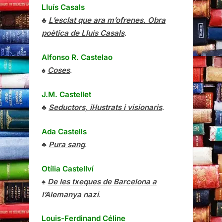
Lluís Casals
♣
L’esclat que ara m’ofrenes. Obra
poètica de Lluís Casals
.
Alfonso R. Castelao
♠
Coses
.
J.M. Castellet
♣
Seductors, il·lustrats i visionaris
.
Ada Castells
♣
Pura sang
.
Otília Castellví
♠
De les txeques de Barcelona a
l’Alemanya nazi
.
Louis-Ferdinand Céline