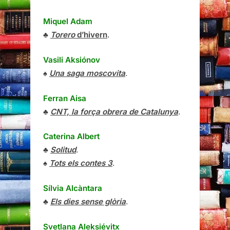
Miquel Adam
♣
Torero
d’hivern
.
Vasili Aksiónov
♠
Una saga moscovita
.
Ferran Aisa
♣
CNT, la força obrera de Catalunya
.
Caterina Albert
♣
Solitud
.
♠
Tots els contes 3
.
Sílvia Alcàntara
♣
Els dies sense glòria
.
Svetlana Aleksiévitx