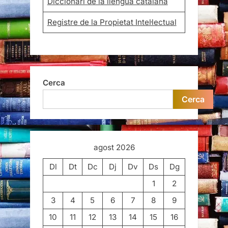
Diccionari de la llengua catalana
Registre de la Propietat Intel·lectual
Cerca
Cerca
agost 2026
Dl
Dt
Dc
Dj
Dv
Ds
Dg
1
2
3
4
5
6
7
8
9
10
11
12
13
14
15
16