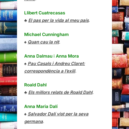
Llibert Cuatrecasas
♣
El pas per la vida al meu país
.
Michael Cunningham
♠
Quan cau la nit
.
Anna Dalmau
i
Anna Mora
♠
Pau Casals i Andreu Claret:
correspondència a l’exili
.
Roald Dahl
♣
Els millors relats de Roald Dahl
.
Anna Maria Dalí
♠
Salvador Dalí vist per la seva
germana
.