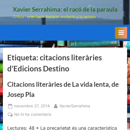
Skip
Xavier Serrahima: el racó de la paraula
to
Crítica i orientació literària: invitació a la lectura.
content
Etiqueta:
citacions literàries
d’Edicions Destino
Citacions literàries de La vida lenta, de
Josep Pla
Posted
By
novembre 27, 2014
XavierSerrahima
on
a
No hi ha comentaris
Citacions
literàries
Lectures: 48 * La precarietat és una característica