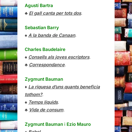
Agustí Bartra
♣
El gall canta per tots dos
.
Sebastian Barry
♠
A la banda de Canaan
.
Charles Baudelaire
♠
Consells als joves escriptors
.
♣
Correspondance
.
Zygmunt Bauman
♦
La riquesa d’uns quants beneficia
tothom?
.
♠
Temps líquids
.
♣
Vida de consum
.
Zygmunt Bauman
i
Ezio Mauro
♠
Babel
.