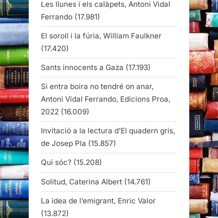
Les llunes i els calàpets, Antoni Vidal
Ferrando
(17.981)
El soroll i la fúria, William Faulkner
(17.420)
Sants innocents a Gaza
(17.193)
Si entra boira no tendré on anar,
Antoni Vidal Ferrando, Edicions Proa,
2022
(16.009)
Invitació a la lectura d’El quadern gris,
de Josep Pla
(15.857)
Qui sóc?
(15.208)
Solitud, Caterina Albert
(14.761)
La idea de l’emigrant, Enric Valor
(13.872)