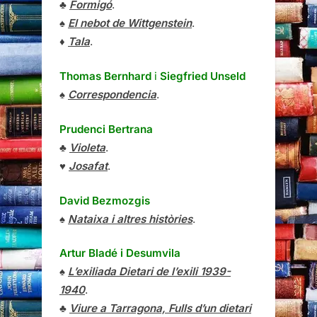
♣
Formigó
.
♠
El nebot de Wittgenstein
.
♦
Tala
.
Thomas Bernhard
i
Siegfried Unseld
♠
Correspondencia
.
Prudenci Bertrana
♣
Violeta
.
♥
Josafat
.
David Bezmozgis
♠
Nataixa i altres històries
.
Artur Bladé i Desumvila
♠
L’exiliada Dietari de l’exili 1939-
1940
.
♣
Viure a Tarragona, Fulls d’un dietari