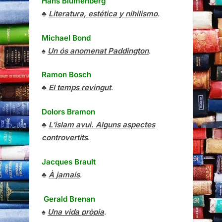
Hans Blumenberg
♣
Literatura, estética y nihilismo
.
Michael Bond
♠
Un ós anomenat Paddington
.
Ramon Bosch
♣
El temps revingut
.
Dolors Bramon
♣
L’islam avui. Alguns aspectes
controvertits
.
Jacques Brault
♣
À jamais
.
Gerald Brenan
♠
Una vida pròpia
.