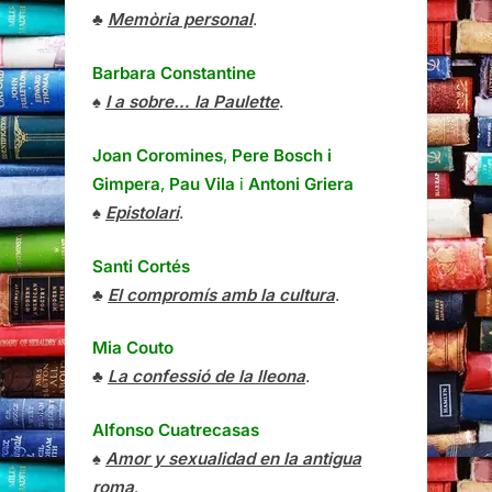
♣
Memòria personal
.
Barbara Constantine
♠
I a sobre… la Paulette
.
Joan Coromines
,
Pere Bosch i
Gimpera
,
Pau Vila
i
Antoni Griera
♠
Epistolari
.
Santi Cortés
♣
El compromís amb la cultura
.
Mia Couto
♣
La confessió de la lleona
.
Alfonso Cuatrecasas
♠
Amor y sexualidad en la antigua
roma
.