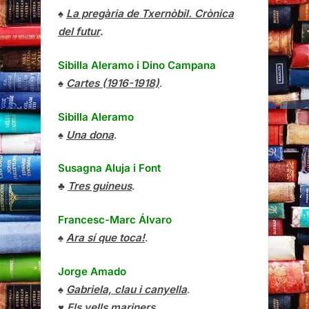
♠
La pregària de Txernòbil. Crònica
del futur
.
Sibilla Aleramo
i
Dino Campana
♠
Cartes (1916-1918)
.
Sibilla Aleramo
♠
Una dona
.
Susagna Aluja i Font
♣
Tres guineus
.
Francesc-Marc Álvaro
♠
Ara sí que toca!
.
Jorge Amado
♠
Gabriela, clau i canyella
.
♥
Els vells mariners
.