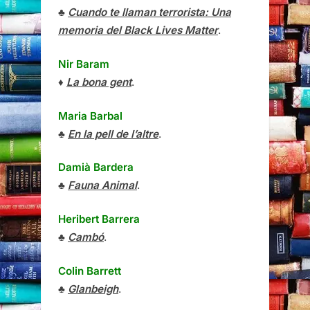
♣
Cuando te llaman terrorista: Una
memoria del Black Lives Matter
.
Nir Baram
♦
La bona gent
.
Maria Barbal
♣
En la pell de l’altre
.
Damià Bardera
♣
Fauna Animal
.
Heribert Barrera
♣
Cambó
.
Colin Barrett
♣
Glanbeigh
.