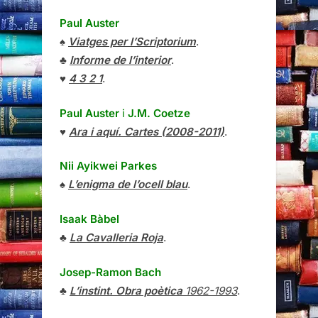
Paul Auster
♠
Viatges per l’Scriptorium
.
♣
Informe de l’interior
.
♥
4 3 2 1
.
Paul Auster
i
J.M. Coetze
♥
Ara i aquí. Cartes (2008-2011)
.
Nii Ayikwei Parkes
♠
L’enigma de l’ocell blau
.
Isaak Bàbel
♣
La Cavalleria Roja
.
Josep-Ramon Bach
♣
L’instint. Obra poètica
1962-1993
.