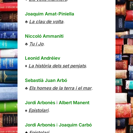
Joaquim Amat-Piniella
♣
La clau de volta
.
Niccoló Ammaniti
♣
Tu i Jo
.
Leonid Andréiev
♦
La història dels set penjats
.
Sebastià Juan Arbó
♣
Els homes de la terra i el mar
.
Jordi Arbonès
i
Albert Manent
♠
Epistolari
.
Jordi Arbonès
i
Joaquim Carbó
♣
Epistolari
.