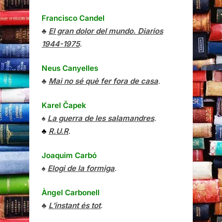
Francisco Candel
♣
El gran dolor del mundo. Diarios
1944-1975
.
Neus Canyelles
♣
Mai no sé què fer fora de casa
.
Karel Čapek
♠
La guerra de les salamandres
.
♣
R.U.R
.
Joaquim Carbó
♠
Elogi de la formiga
.
Àngel Carbonell
♣
L’instant és tot
.