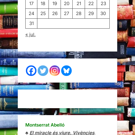
17
18
19
20
21
22
23
24
25
26
27
28
29
30
31
« jul.
Montserrat Abelló
♣
El miracle és viure. Vivències
.