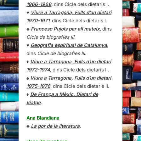
1966-1969
, dins Cicle dels dietaris I.
♥
Viure a Tarragona, Fulls d’un dietari
1970-1971
, dins Cicle dels dietaris I.
♣
Francesc Pujols per ell mateix
, dins
Cicle de biografies III
.
♥
Geografia espiritual de Catalunya
,
dins
Cicle de biografies III
.
♦
Viure a Tarragona, Fulls d’un dietari
1972-1974
, dins Cicle dels dietaris II.
♠
Viure a Tarragona, Fulls d’un dietari
1975-1976
, dins Cicle dels dietaris II.
♦
De França a Mèxic. Dietari de
viatge
.
Ana Blandiana
♣
La por de la literatura
.