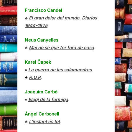
Francisco Candel
♣
El gran dolor del mundo. Diarios
1944-1975
.
Neus Canyelles
♣
Mai no sé què fer fora de casa
.
Karel Čapek
♠
La guerra de les salamandres
.
♣
R.U.R
.
Joaquim Carbó
♠
Elogi de la formiga
.
Àngel Carbonell
♣
L’instant és tot
.