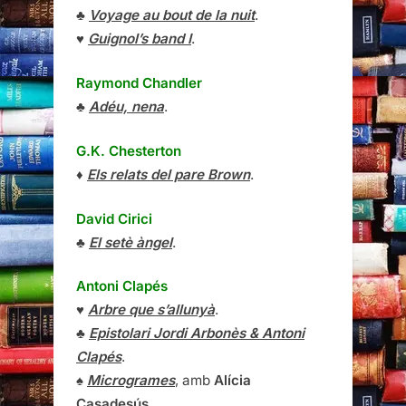
♣
Voyage au bout de la nuit
.
♥
Guignol’s band I
.
Raymond Chandler
♣
Adéu, nena
.
G.K. Chesterton
♦
Els relats del pare Brown
.
David Cirici
♣
El setè àngel
.
Antoni Clapés
♥
Arbre que s’allunyà
.
♣
Epistolari Jordi Arbonès & Antoni
Clapés
.
♠
Microgrames
, amb
Alícia
Casadesús
.