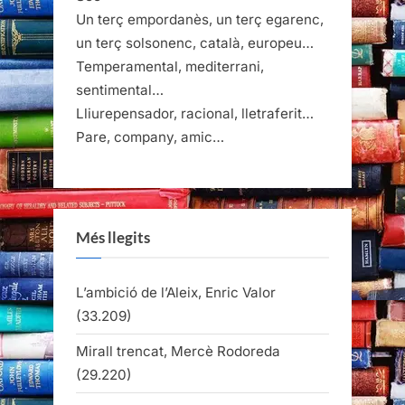
Un terç empordanès, un terç egarenc,
un terç solsonenc, català, europeu…
Temperamental, mediterrani,
sentimental…
Lliurepensador, racional, lletraferit…
Pare, company, amic…
Més llegits
L’ambició de l’Aleix, Enric Valor
(33.209)
Mirall trencat, Mercè Rodoreda
(29.220)