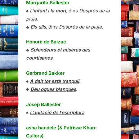
Margarita Ballester
♠
L’infant i la mort
, dins
Després de la
pluja
.
♣
Els ulls
, dins
Després de la pluja
.
Honoré de Balzac
♣
Splendeurs et misères des
courtisanes
.
Gerbrand Bakker
♠
A dalt tot està tranquil
.
♣
Deu oques blanques
.
Josep Ballester
♠
L’agitació de l’escriptura
.
asha bandele (& Patrisse Khan-
Cullors)