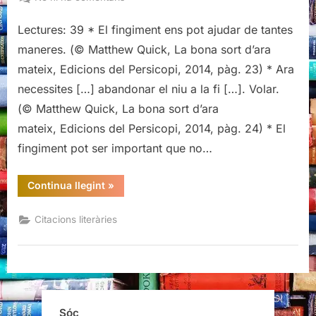
Citacions
Lectures: 39 * El fingiment ens pot ajudar de tantes
literàries
de
maneres. (© Matthew Quick, La bona sort d’ara
La
mateix, Edicions del Persicopi, 2014, pàg. 23) * Ara
bona
necessites […] abandonar el niu a la fi […]. Volar.
sort
(© Matthew Quick, La bona sort d’ara
d’ara
mateix,
mateix, Edicions del Persicopi, 2014, pàg. 24) * El
de
fingiment pot ser important que no…
Matthew
Quick
“Citacions
Continua llegint
»
literàries
de
La
Citacions literàries
bona
sort
d’ara
mateix,
de
Matthew
Quick”
Sóc