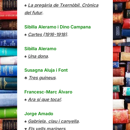
♠
La pregària de Txernòbil. Crònica
del futur
.
Sibilla Aleramo
i
Dino Campana
♠
Cartes (1916-1918)
.
Sibilla Aleramo
♠
Una dona
.
Susagna Aluja i Font
♣
Tres guineus
.
Francesc-Marc Álvaro
♠
Ara sí que toca!
.
Jorge Amado
♠
Gabriela, clau i canyella
.
♥
Els vells mariners
.