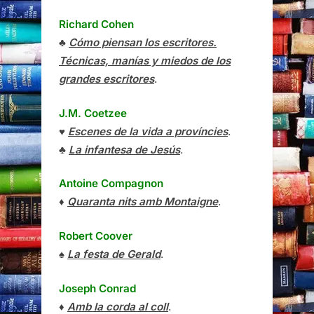
Richard Cohen
♣
Cómo piensan los escritores.
Técnicas, manías y miedos de los
grandes escritores
.
J.M. Coetzee
♥
Escenes de la vida a províncies
.
♣
La infantesa de Jesús
.
Antoine Compagnon
♦
Quaranta nits amb Montaigne
.
Robert Coover
♠
La festa de Gerald
.
Joseph Conrad
♦
Amb la corda al coll
.