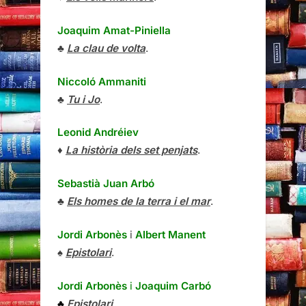
Joaquim Amat-Piniella
♣
La clau de volta
.
Niccoló Ammaniti
♣
Tu i Jo
.
Leonid Andréiev
♦
La història dels set penjats
.
Sebastià Juan Arbó
♣
Els homes de la terra i el mar
.
Jordi Arbonès
i
Albert Manent
♠
Epistolari
.
Jordi Arbonès
i
Joaquim Carbó
♣
Epistolari
.