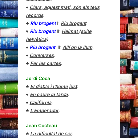
♠
Clars, aquest matí, són els teus
records
.
♣
Riu brogent
I:
Riu brogent
.
♥
Riu brogent
II:
Heimat (suite
helvètica)
.
♦
Riu brogent
III:
Allí on la llum
.
♠
Converses
.
♣
Fer les cartes
.
Jordi Coca
♣
El diable i l’home just
.
♥
En caure la tarda
.
♦
Califòrnia
.
♣
L’Emperador
.
Jean Cocteau
♣
La dificultat de ser
.