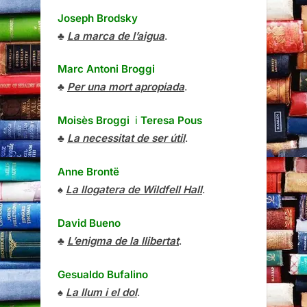
Joseph Brodsky
♣
La marca de l’aigua
.
Marc Antoni Broggi
♣
Per una mort apropiada
.
Moisès Broggi
i
Teresa Pous
♣
La necessitat de ser útil
.
Anne Brontë
♠
La llogatera de Wildfell Hall
.
David Bueno
♣
L’enigma de la llibertat
.
Gesualdo Bufalino
♠
La llum i el dol
.