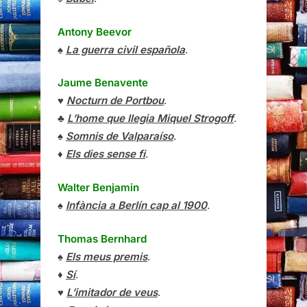
Antony Beevor
♠
La guerra civil española
.
Jaume Benavente
♥
Nocturn de Portbou
.
♣
L’home que llegia Miquel Strogoff
.
♠
Somnis de Valparaíso
.
♦
Els dies sense fi
.
Walter Benjamin
♠
Infància a Berlín cap al 1900
.
Thomas Bernhard
♠
Els meus premis
.
♦
Sí
.
♥
L’imitador de veus
.