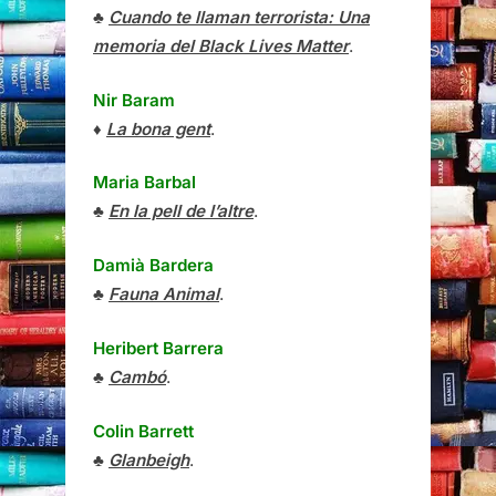
♣
Cuando te llaman terrorista: Una
memoria del Black Lives Matter
.
Nir Baram
♦
La bona gent
.
Maria Barbal
♣
En la pell de l’altre
.
Damià Bardera
♣
Fauna Animal
.
Heribert Barrera
♣
Cambó
.
Colin Barrett
♣
Glanbeigh
.