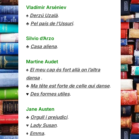
Vladímir Arséniev
♠
Derzú Uzalà
.
♣
Pel país de l’Ussuri
.
Silvio d’Arzo
♣
Casa aliena
.
Martine Audet
♠
El meu cap és fort allà on l’altra
dansa
.
♣
Ma tête est forte de celle qui danse
.
♥
Des formes utiles
.
Jane Austen
♣
Orgull i prejudici
.
♥
Lady Susan
.
♦
Emma
.