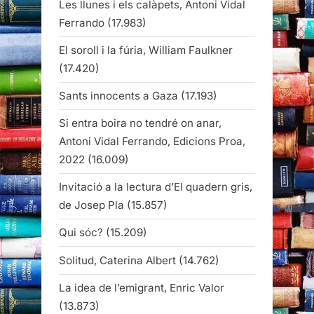
Les llunes i els calàpets, Antoni Vidal
Ferrando
(17.983)
El soroll i la fúria, William Faulkner
(17.420)
Sants innocents a Gaza
(17.193)
Si entra boira no tendré on anar,
Antoni Vidal Ferrando, Edicions Proa,
2022
(16.009)
Invitació a la lectura d’El quadern gris,
de Josep Pla
(15.857)
Qui sóc?
(15.209)
Solitud, Caterina Albert
(14.762)
La idea de l’emigrant, Enric Valor
(13.873)