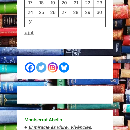
17
18
19
20
21
22
23
24
25
26
27
28
29
30
31
« jul.
Montserrat Abelló
♣
El miracle és viure. Vivències
.