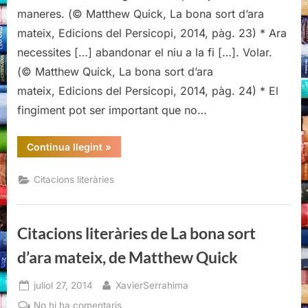
de
maneres. (© Matthew Quick, La bona sort d’ara
La
mateix, Edicions del Persicopi, 2014, pàg. 23) * Ara
bona
necessites […] abandonar el niu a la fi […]. Volar.
sort
(© Matthew Quick, La bona sort d’ara
d’ara
mateix,
mateix, Edicions del Persicopi, 2014, pàg. 24) * El
de
fingiment pot ser important que no…
Matthew
Quick
“Citacions
Continua llegint
»
literàries
de
La
Citacions literàries
bona
sort
d’ara
mateix,
de
Citacions literàries de La bona sort
Matthew
Quick”
d’ara mateix, de Matthew Quick
Posted
By
juliol 27, 2014
XavierSerrahima
on
a
No hi ha comentaris