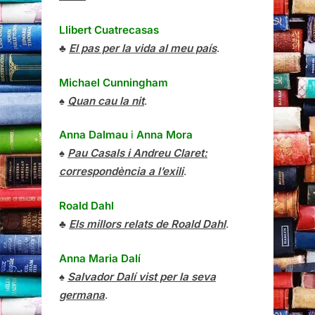
Llibert Cuatrecasas
♣
El pas per la vida al meu país
.
Michael Cunningham
♠
Quan cau la nit
.
Anna Dalmau
i
Anna Mora
♠
Pau Casals i Andreu Claret:
correspondència a l’exili
.
Roald Dahl
♣
Els millors relats de Roald Dahl
.
Anna Maria Dalí
♠
Salvador Dalí vist per la seva
germana
.