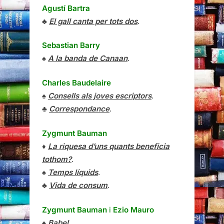
Agustí Bartra
♣
El gall canta per tots dos
.
Sebastian Barry
♠
A la banda de Canaan
.
Charles Baudelaire
♠
Consells als joves escriptors
.
♣
Correspondance
.
Zygmunt Bauman
♦
La riquesa d’uns quants beneficia
tothom?
.
♠
Temps líquids
.
♣
Vida de consum
.
Zygmunt Bauman
i
Ezio Mauro
♠
Babel
.