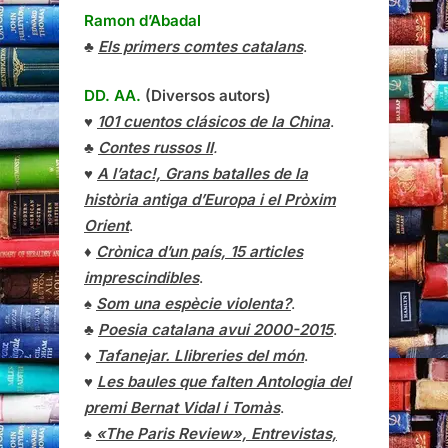
Ramon d’Abadal
♣
Els primers comtes catalans
.
DD. AA.
(Diversos autors)
♥
101 cuentos clásicos de la China
.
♣
Contes russos II
.
♥
A l’atac!, Grans batalles de la
història antiga d’Europa i el Pròxim
Orient
.
♦
Crònica d’un país, 15 articles
imprescindibles
.
♠
Som una espècie violenta?
.
♣
Poesia catalana avui 2000-2015
.
♦
Tafanejar. Llibreries del món
.
♥
Les baules que falten Antologia del
premi Bernat Vidal i Tomàs
.
♠
«The Paris Review», Entrevistas,