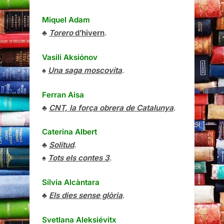
Miquel Adam
♣
Torero
d’hivern
.
Vasili Aksiónov
♠
Una saga moscovita
.
Ferran Aisa
♣
CNT, la força obrera de Catalunya
.
Caterina Albert
♣
Solitud
.
♠
Tots els contes 3
.
Sílvia Alcàntara
♣
Els dies sense glòria
.
Svetlana Aleksiévitx