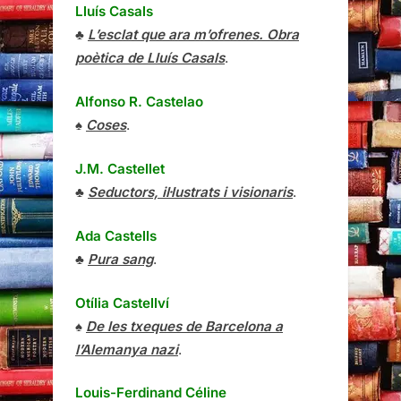
Lluís Casals
♣
L’esclat que ara m’ofrenes. Obra
poètica de Lluís Casals
.
Alfonso R. Castelao
♠
Coses
.
J.M. Castellet
♣
Seductors, il·lustrats i visionaris
.
Ada Castells
♣
Pura sang
.
Otília Castellví
♠
De les txeques de Barcelona a
l’Alemanya nazi
.
Louis-Ferdinand Céline