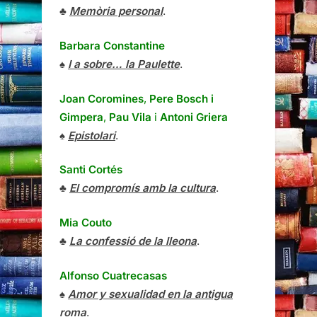
♣
Memòria personal
.
Barbara Constantine
♠
I a sobre… la Paulette
.
Joan Coromines
,
Pere Bosch i
Gimpera
,
Pau Vila
i
Antoni Griera
♠
Epistolari
.
Santi Cortés
♣
El compromís amb la cultura
.
Mia Couto
♣
La confessió de la lleona
.
Alfonso Cuatrecasas
♠
Amor y sexualidad en la antigua
roma
.