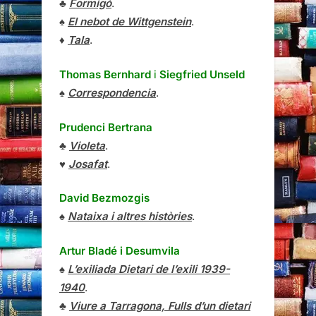
♣
Formigó
.
♠
El nebot de Wittgenstein
.
♦
Tala
.
Thomas Bernhard
i
Siegfried Unseld
♠
Correspondencia
.
Prudenci Bertrana
♣
Violeta
.
♥
Josafat
.
David Bezmozgis
♠
Nataixa i altres històries
.
Artur Bladé i Desumvila
♠
L’exiliada Dietari de l’exili 1939-
1940
.
♣
Viure a Tarragona, Fulls d’un dietari