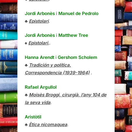
Jordi Arbonès
i
Manuel de Pedrolo
♣
Epistolari
.
Jordi Arbonès
i
Matthew Tree
♠
Epistolari
,.
Hanna Arendt
i
Gershom Scholem
♣
Tradición y política.
Correspondencia (1939-1964)
.
Rafael Argullol
♣
Moisès Broggi, cirurgià, l’any 104 de
la seva vida
.
Aristòtil
♣
Ètica nicomaquea
.