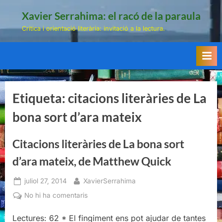
Skip
Xavier Serrahima: el racó de la paraula
to
Crítica i orientació literària: invitació a la lectura.
content
Etiqueta:
citacions literàries de La
bona sort d’ara mateix
Citacions literàries de La bona sort
d’ara mateix, de Matthew Quick
Posted
By
juliol 27, 2014
XavierSerrahima
on
a
No hi ha comentaris
Citacions
Lectures: 62 * El fingiment ens pot ajudar de tantes
literàries