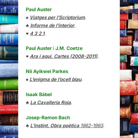
Paul Auster
♠
Viatges per l’Scriptorium
.
♣
Informe de l’interior
.
♥
4 3 2 1
.
Paul Auster
i
J.M. Coetze
♥
Ara i aquí. Cartes (2008-2011)
.
Nii Ayikwei Parkes
♠
L’enigma de l’ocell blau
.
Isaak Bàbel
♣
La Cavalleria Roja
.
Josep-Ramon Bach
♣
L’instint. Obra poètica
1962-1993
.