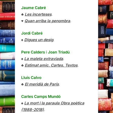
Jaume Cabré
♣
Les incerteses
.
♥
Quan arriba la penombra
.
Jordi Cabré
♠
Digues un desig
.
Pere Calders
i
Joan Triadú
♠
La maleta extraviada
.
♣
Estimat amic. Cartes. Textos
.
Lluís Calvo
♣
El meridià de París
.
Carles Camps Mundó
♠
La mort i la paraula Obra poètica
(1988-2018)
.