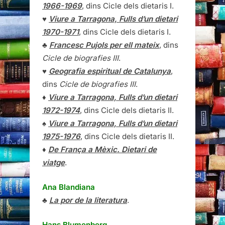
1966-1969
, dins Cicle dels dietaris I.
♥
Viure a Tarragona, Fulls d’un dietari
1970-1971
, dins Cicle dels dietaris I.
♣
Francesc Pujols per ell mateix
, dins
Cicle de biografies III
.
♥
Geografia espiritual de Catalunya
,
dins
Cicle de biografies III
.
♦
Viure a Tarragona, Fulls d’un dietari
1972-1974
, dins Cicle dels dietaris II.
♠
Viure a Tarragona, Fulls d’un dietari
1975-1976
, dins Cicle dels dietaris II.
♦
De França a Mèxic. Dietari de
viatge
.
Ana Blandiana
♣
La por de la literatura
.
Hans Blumenberg