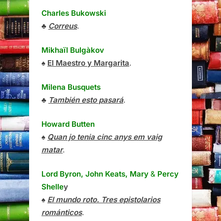
Charles Bukowski
♣
Correus
.
Mikhaïl Bulgàkov
♠
El Maestro y Margarita
.
Milena Busquets
♣
También esto pasará
.
Howard Butten
♠
Quan jo tenia cinc anys em vaig
matar
.
Lord Byron, John Keats, Mary
&
Percy
Shelle
y
♠
El mundo roto. Tres epistolarios
románticos
.