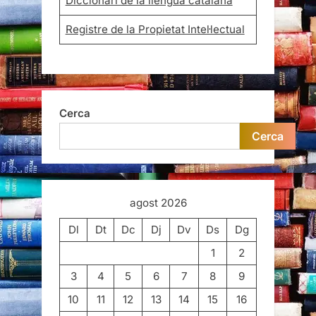
Diccionari de la llengua catalana
Registre de la Propietat Intel·lectual
Cerca
Cerca
agost 2026
Dl
Dt
Dc
Dj
Dv
Ds
Dg
1
2
3
4
5
6
7
8
9
10
11
12
13
14
15
16