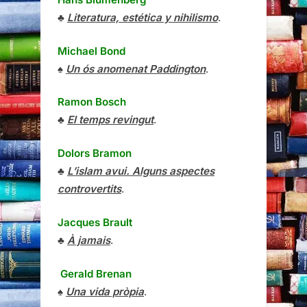
♣
Literatura, estética y nihilismo
.
Michael Bond
♠
Un ós anomenat Paddington
.
Ramon Bosch
♣
El temps revingut
.
Dolors Bramon
♣
L’islam avui. Alguns aspectes
controvertits
.
Jacques Brault
♣
À jamais
.
Gerald Brenan
♠
Una vida pròpia
.