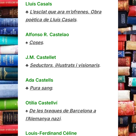
Lluís Casals
♣
L’esclat que ara m’ofrenes. Obra
poètica de Lluís Casals
.
Alfonso R. Castelao
♠
Coses
.
J.M. Castellet
♣
Seductors, il·lustrats i visionaris
.
Ada Castells
♣
Pura sang
.
Otília Castellví
♠
De les txeques de Barcelona a
l’Alemanya nazi
.
Louis-Ferdinand Céline