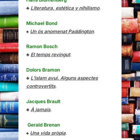
♣
Literatura, estética y nihilismo
.
Michael Bond
♠
Un ós anomenat Paddington
.
Ramon Bosch
♣
El temps revingut
.
Dolors Bramon
♣
L’islam avui. Alguns aspectes
controvertits
.
Jacques Brault
♣
À jamais
.
Gerald Brenan
♠
Una vida pròpia
.