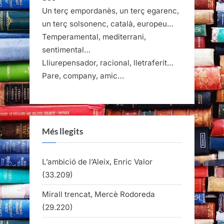
Un terç empordanès, un terç egarenc,
un terç solsonenc, català, europeu…
Temperamental, mediterrani,
sentimental…
Lliurepensador, racional, lletraferit…
Pare, company, amic…
Més llegits
L’ambició de l’Aleix, Enric Valor
(33.209)
Mirall trencat, Mercè Rodoreda
(29.220)