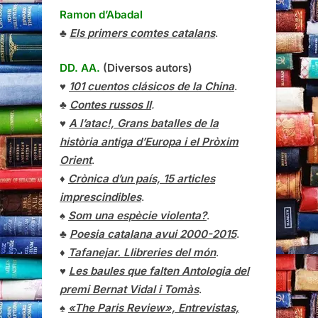
Ramon d’Abadal
♣
Els primers comtes catalans
.
DD. AA.
(Diversos autors)
♥
101 cuentos clásicos de la China
.
♣
Contes russos II
.
♥
A l’atac!, Grans batalles de la
història antiga d’Europa i el Pròxim
Orient
.
♦
Crònica d’un país, 15 articles
imprescindibles
.
♠
Som una espècie violenta?
.
♣
Poesia catalana avui 2000-2015
.
♦
Tafanejar. Llibreries del món
.
♥
Les baules que falten Antologia del
premi Bernat Vidal i Tomàs
.
♠
«The Paris Review», Entrevistas,