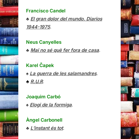
Francisco Candel
♣
El gran dolor del mundo. Diarios
1944-1975
.
Neus Canyelles
♣
Mai no sé què fer fora de casa
.
Karel Čapek
♠
La guerra de les salamandres
.
♣
R.U.R
.
Joaquim Carbó
♠
Elogi de la formiga
.
Àngel Carbonell
♣
L’instant és tot
.