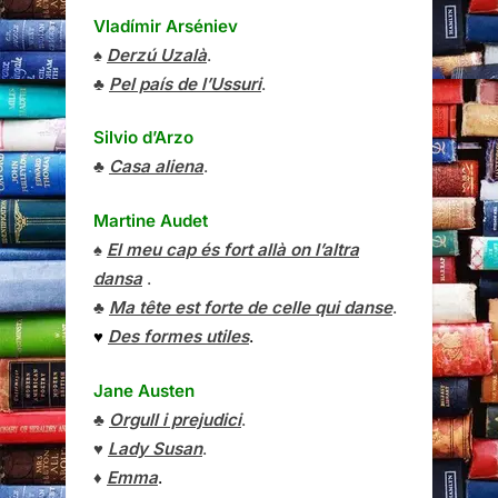
Vladímir Arséniev
♠
Derzú Uzalà
.
♣
Pel país de l’Ussuri
.
Silvio d’Arzo
♣
Casa aliena
.
Martine Audet
♠
El meu cap és fort allà on l’altra
dansa
.
♣
Ma tête est forte de celle qui danse
.
♥
Des formes utiles
.
Jane Austen
♣
Orgull i prejudici
.
♥
Lady Susan
.
♦
Emma
.