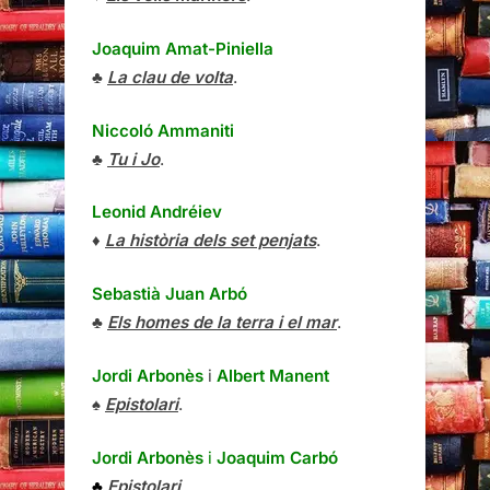
Joaquim Amat-Piniella
♣
La clau de volta
.
Niccoló Ammaniti
♣
Tu i Jo
.
Leonid Andréiev
♦
La història dels set penjats
.
Sebastià Juan Arbó
♣
Els homes de la terra i el mar
.
Jordi Arbonès
i
Albert Manent
♠
Epistolari
.
Jordi Arbonès
i
Joaquim Carbó
♣
Epistolari
.