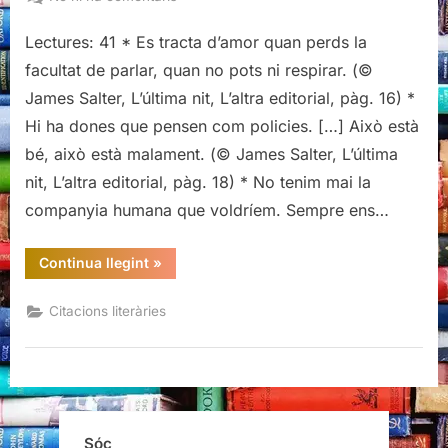
Citacions
Lectures: 41 * Es tracta d’amor quan perds la
literàries
de
facultat de parlar, quan no pots ni respirar. (©
L’última
James Salter, L’última nit, L’altra editorial, pàg. 16) *
nit,
Hi ha dones que pensen com policies. […] Això està
James
bé, això està malament. (© James Salter, L’última
Salter
nit, L’altra editorial, pàg. 18) * No tenim mai la
companyia humana que voldríem. Sempre ens…
“Citacions
Continua llegint
»
literàries
de
L’última
Citacions literàries
nit,
James
Salter”
Sóc