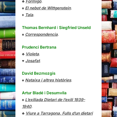
♣
Formigó
.
♠
El nebot de Wittgenstein
.
♦
Tala
.
Thomas Bernhard
i
Siegfried Unseld
♠
Correspondencia
.
Prudenci Bertrana
♣
Violeta
.
♥
Josafat
.
David Bezmozgis
♠
Nataixa i altres històries
.
Artur Bladé i Desumvila
♠
L’exiliada Dietari de l’exili 1939-
1940
.
♣
Viure a Tarragona, Fulls d’un dietari