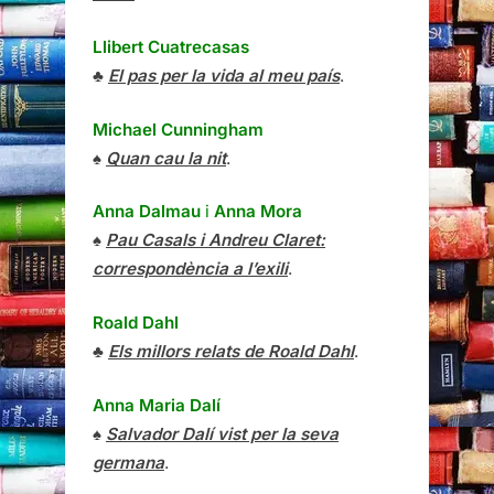
Llibert Cuatrecasas
♣
El pas per la vida al meu país
.
Michael Cunningham
♠
Quan cau la nit
.
Anna Dalmau
i
Anna Mora
♠
Pau Casals i Andreu Claret:
correspondència a l’exili
.
Roald Dahl
♣
Els millors relats de Roald Dahl
.
Anna Maria Dalí
♠
Salvador Dalí vist per la seva
germana
.