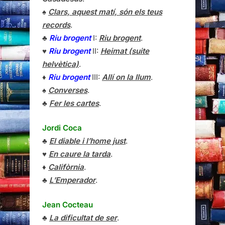
♠
Clars, aquest matí, són els teus
records
.
♣
Riu brogent
I:
Riu brogent
.
♥
Riu brogent
II:
Heimat (suite
helvètica)
.
♦
Riu brogent
III:
Allí on la llum
.
♠
Converses
.
♣
Fer les cartes
.
Jordi Coca
♣
El diable i l’home just
.
♥
En caure la tarda
.
♦
Califòrnia
.
♣
L’Emperador
.
Jean Cocteau
♣
La dificultat de ser
.