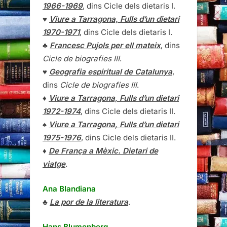
1966-1969
, dins Cicle dels dietaris I.
♥
Viure a Tarragona, Fulls d’un dietari
1970-1971
, dins Cicle dels dietaris I.
♣
Francesc Pujols per ell mateix
, dins
Cicle de biografies III
.
♥
Geografia espiritual de Catalunya
,
dins
Cicle de biografies III
.
♦
Viure a Tarragona, Fulls d’un dietari
1972-1974
, dins Cicle dels dietaris II.
♠
Viure a Tarragona, Fulls d’un dietari
1975-1976
, dins Cicle dels dietaris II.
♦
De França a Mèxic. Dietari de
viatge
.
Ana Blandiana
♣
La por de la literatura
.
Hans Blumenberg