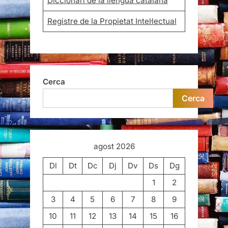
Diccionari de la llengua catalana
Registre de la Propietat Intel·lectual
Cerca
Cerca
agost 2026
Dl
Dt
Dc
Dj
Dv
Ds
Dg
1
2
3
4
5
6
7
8
9
10
11
12
13
14
15
16