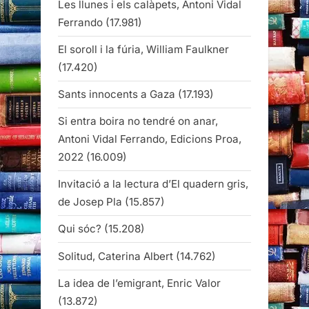
Les llunes i els calàpets, Antoni Vidal
Ferrando
(17.981)
El soroll i la fúria, William Faulkner
(17.420)
Sants innocents a Gaza
(17.193)
Si entra boira no tendré on anar,
Antoni Vidal Ferrando, Edicions Proa,
2022
(16.009)
Invitació a la lectura d’El quadern gris,
de Josep Pla
(15.857)
Qui sóc?
(15.208)
Solitud, Caterina Albert
(14.762)
La idea de l’emigrant, Enric Valor
(13.872)