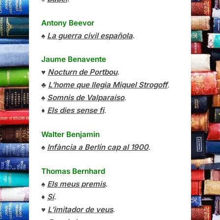
Antony Beevor
♠
La guerra civil española
.
Jaume Benavente
♥
Nocturn de Portbou
.
♣
L’home que llegia Miquel Strogoff
.
♠
Somnis de Valparaíso
.
♦
Els dies sense fi
.
Walter Benjamin
♠
Infància a Berlín cap al 1900
.
Thomas Bernhard
♠
Els meus premis
.
♦
Sí
.
♥
L’imitador de veus
.