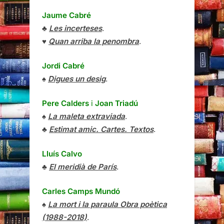
Jaume Cabré
♣
Les incerteses
.
♥
Quan arriba la penombra
.
Jordi Cabré
♠
Digues un desig
.
Pere Calders
i
Joan Triadú
♠
La maleta extraviada
.
♣
Estimat amic. Cartes. Textos
.
Lluís Calvo
♣
El meridià de París
.
Carles Camps Mundó
♠
La mort i la paraula Obra poètica
(1988-2018)
.