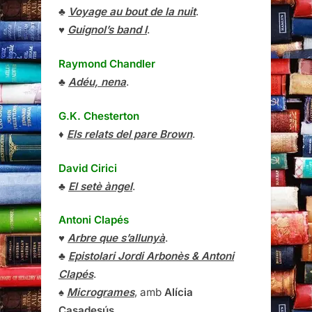
♣
Voyage au bout de la nuit
.
♥
Guignol’s band I
.
Raymond Chandler
♣
Adéu, nena
.
G.K. Chesterton
♦
Els relats del pare Brown
.
David Cirici
♣
El setè àngel
.
Antoni Clapés
♥
Arbre que s’allunyà
.
♣
Epistolari Jordi Arbonès & Antoni
Clapés
.
♠
Microgrames
, amb
Alícia
Casadesús
.