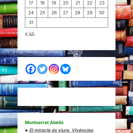
17
18
19
20
21
22
23
24
25
26
27
28
29
30
31
« jul.
Montserrat Abelló
♣
El miracle és viure. Vivències
.