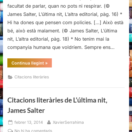
de
facultat de parlar, quan no pots ni respirar. (©
L’última
James Salter, L’última nit, L’altra editorial, pàg. 16) *
nit,
Hi ha dones que pensen com policies. […] Això està
James
bé, això està malament. (© James Salter, L’última
Salter
nit, L’altra editorial, pàg. 18) * No tenim mai la
companyia humana que voldríem. Sempre ens…
“Citacions
Continua llegint
»
literàries
de
L’última
Citacions literàries
nit,
James
Salter”
Citacions literàries de L’última nit,
James Salter
Posted
By
febrer 13, 2014
XavierSerrahima
on
a
No hi ha comentaris