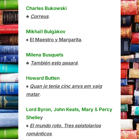
Charles Bukowski
♣
Correus
.
Mikhaïl Bulgàkov
♠
El Maestro y Margarita
.
Milena Busquets
♣
También esto pasará
.
Howard Butten
♠
Quan jo tenia cinc anys em vaig
matar
.
Lord Byron, John Keats, Mary
&
Percy
Shelle
y
♠
El mundo roto. Tres epistolarios
románticos
.