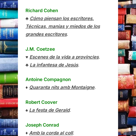
Richard Cohen
♣
Cómo piensan los escritores.
Técnicas, manías y miedos de los
grandes escritores
.
J.M. Coetzee
♥
Escenes de la vida a províncies
.
♣
La infantesa de Jesús
.
Antoine Compagnon
♦
Quaranta nits amb Montaigne
.
Robert Coover
♠
La festa de Gerald
.
Joseph Conrad
♦
Amb la corda al coll
.