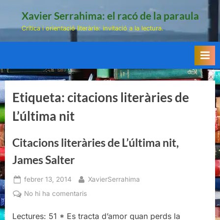
Skip
Xavier Serrahima: el racó de la paraula
to
Crítica i orientació literària: invitació a la lectura.
content
Etiqueta:
citacions literàries de
L’última nit
Citacions literàries de L’última nit,
James Salter
Posted
By
febrer 13, 2014
XavierSerrahima
on
a
No hi ha comentaris
Citacions
Lectures: 51 * Es tracta d’amor quan perds la
literàries