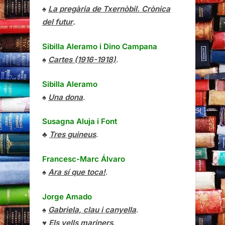
♠
La pregària de Txernòbil. Crònica
del futur
.
Sibilla Aleramo
i
Dino Campana
♠
Cartes (1916-1918)
.
Sibilla Aleramo
♠
Una dona
.
Susagna Aluja i Font
♣
Tres guineus
.
Francesc-Marc Álvaro
♠
Ara sí que toca!
.
Jorge Amado
♠
Gabriela, clau i canyella
.
♥
Els vells mariners
.