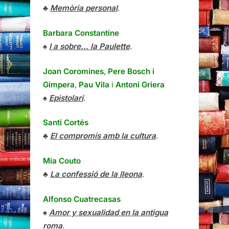
♣
Memòria personal
.
Barbara Constantine
♠
I a sobre… la Paulette
.
Joan Coromines
,
Pere Bosch i
Gimpera
,
Pau Vila
i
Antoni Griera
♠
Epistolari
.
Santi Cortés
♣
El compromís amb la cultura
.
Mia Couto
♣
La confessió de la lleona
.
Alfonso Cuatrecasas
♠
Amor y sexualidad en la antigua
roma
.