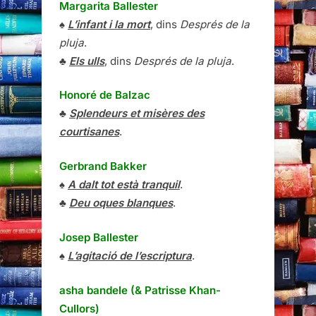
Margarita Ballester
♠
L’infant i la mort
, dins
Després de la
pluja
.
♣
Els ulls
, dins
Després de la pluja
.
Honoré de Balzac
♣
Splendeurs et misères des
courtisanes
.
Gerbrand Bakker
♠
A dalt tot està tranquil
.
♣
Deu oques blanques
.
Josep Ballester
♠
L’agitació de l’escriptura
.
asha bandele (& Patrisse Khan-
Cullors)