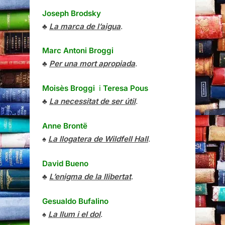
Joseph Brodsky
♣
La marca de l’aigua
.
Marc Antoni Broggi
♣
Per una mort apropiada
.
Moisès Broggi
i
Teresa Pous
♣
La necessitat de ser útil
.
Anne Brontë
♠
La llogatera de Wildfell Hall
.
David Bueno
♣
L’enigma de la llibertat
.
Gesualdo Bufalino
♠
La llum i el dol
.