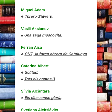
Miquel Adam
♣
Torero
d’hivern
.
Vasili Aksiónov
♠
Una saga moscovita
.
Ferran Aisa
♣
CNT, la força obrera de Catalunya
.
Caterina Albert
♣
Solitud
.
♠
Tots els contes 3
.
Sílvia Alcàntara
♣
Els dies sense glòria
.
Svetlana Aleksiévitx