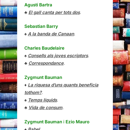
Agustí Bartra
♣
El gall canta per tots dos
.
Sebastian Barry
♠
A la banda de Canaan
.
Charles Baudelaire
♠
Consells als joves escriptors
.
♣
Correspondance
.
Zygmunt Bauman
♦
La riquesa d’uns quants beneficia
tothom?
.
♠
Temps líquids
.
♣
Vida de consum
.
Zygmunt Bauman
i
Ezio Mauro
♠
Babel
.