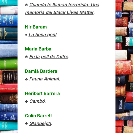
♣
Cuando te llaman terrorista: Una
memoria del Black Lives Matter
.
Nir Baram
♦
La bona gent
.
Maria Barbal
♣
En la pell de l’altre
.
Damià Bardera
♣
Fauna Animal
.
Heribert Barrera
♣
Cambó
.
Colin Barrett
♣
Glanbeigh
.