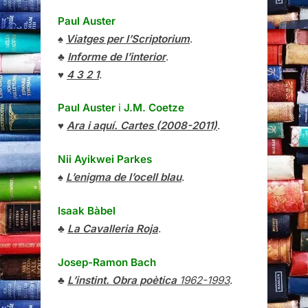
Paul Auster
♠
Viatges per l’Scriptorium
.
♣
Informe de l’interior
.
♥
4 3 2 1
.
Paul Auster
i
J.M. Coetze
♥
Ara i aquí. Cartes (2008-2011)
.
Nii Ayikwei Parkes
♠
L’enigma de l’ocell blau
.
Isaak Bàbel
♣
La Cavalleria Roja
.
Josep-Ramon Bach
♣
L’instint. Obra poètica
1962-1993
.