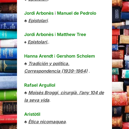
Jordi Arbonès
i
Manuel de Pedrolo
♣
Epistolari
.
Jordi Arbonès
i
Matthew Tree
♠
Epistolari
,.
Hanna Arendt
i
Gershom Scholem
♣
Tradición y política.
Correspondencia (1939-1964)
.
Rafael Argullol
♣
Moisès Broggi, cirurgià, l’any 104 de
la seva vida
.
Aristòtil
♣
Ètica nicomaquea
.