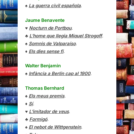
♠
La guerra civil española
.
Jaume Benavente
♥
Nocturn de Portbou
.
♣
L’home que llegia Miquel Strogoff
.
♠
Somnis de Valparaíso
.
♦
Els dies sense fi
.
Walter Benjamin
♠
Infància a Berlín cap al 1900
.
Thomas Bernhard
♠
Els meus premis
.
♦
Sí
.
♥
L’imitador de veus
.
♣
Formigó
.
♠
El nebot de Wittgenstein
.