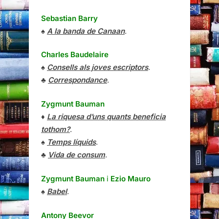
Sebastian Barry
♠
A la banda de Canaan
.
Charles Baudelaire
♠
Consells als joves escriptors
.
♣
Correspondance
.
Zygmunt Bauman
♦
La riquesa d’uns quants beneficia
tothom?
.
♠
Temps líquids
.
♣
Vida de consum
.
Zygmunt Bauman
i
Ezio Mauro
♠
Babel
.
Antony Beevor