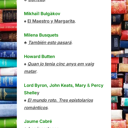
Mikhaïl Bulgàkov
♠
El Maestro y Margarita
.
Milena Busquets
♣
También esto pasará
.
Howard Butten
♠
Quan jo tenia cinc anys em vaig
matar
.
Lord Byron, John Keats, Mary
&
Percy
Shelle
y
♠
El mundo roto. Tres epistolarios
románticos
.
Jaume Cabré