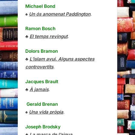
Michael Bond
♠
Un ós anomenat Paddington
.
Ramon Bosch
♣
El temps revingut
.
Dolors Bramon
♣
L’islam avui. Alguns aspectes
controvertits
.
Jacques Brault
♣
À jamais
.
Gerald Brenan
♠
Una vida pròpia
.
Joseph Brodsky
♣
La marca de l’aigua
.