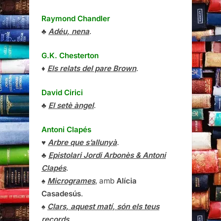
Raymond Chandler
♣
Adéu, nena
.
G.K. Chesterton
♦
Els relats del pare Brown
.
David Cirici
♣
El setè àngel
.
Antoni Clapés
♥
Arbre que s’allunyà
.
♣
Epistolari Jordi Arbonès & Antoni
Clapés
.
♠
Microgrames
, amb
Alícia
Casadesús
.
♠
Clars, aquest matí, són els teus
records
.