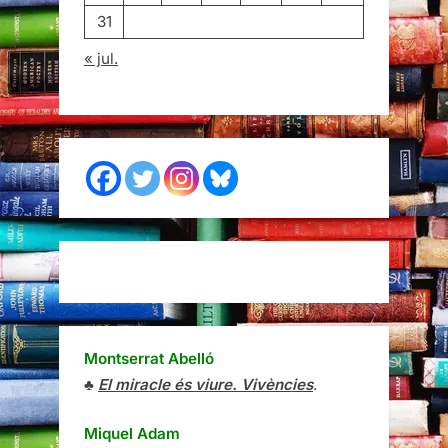
31
« jul.
Montserrat Abelló
♣
El miracle és viure. Vivències
.
Miquel Adam