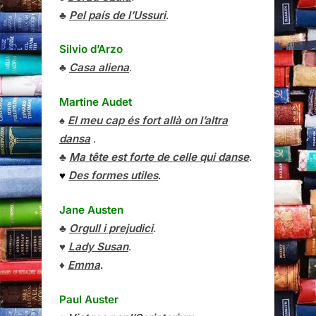
♣
Pel país de l’Ussuri
.
Silvio d’Arzo
♣
Casa aliena
.
Martine Audet
♠
El meu cap és fort allà on l’altra
dansa
.
♣
Ma tête est forte de celle qui danse
.
♥
Des formes utiles
.
Jane Austen
♣
Orgull i prejudici
.
♥
Lady Susan
.
♦
Emma
.
Paul Auster