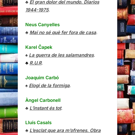
♣
El gran dolor del mundo. Diarios
1944-1975
.
Neus Canyelles
♣
Mai no sé què fer fora de casa
.
Karel Čapek
♠
La guerra de les salamandres
.
♣
R.U.R
.
Joaquim Carbó
♠
Elogi de la formiga
.
Àngel Carbonell
♣
L’instant és tot
.
Lluís Casals
♣
L’esclat que ara m’ofrenes. Obra