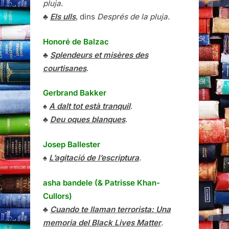
pluja
.
♣
Els ulls
, dins
Després de la pluja
.
Honoré de Balzac
♣
Splendeurs et misères des
courtisanes
.
Gerbrand Bakker
♠
A dalt tot està tranquil
.
♣
Deu oques blanques
.
Josep Ballester
♠
L’agitació de l’escriptura
.
asha bandele (& Patrisse Khan-
Cullors)
♣
Cuando te llaman terrorista: Una
memoria del Black Lives Matter
.