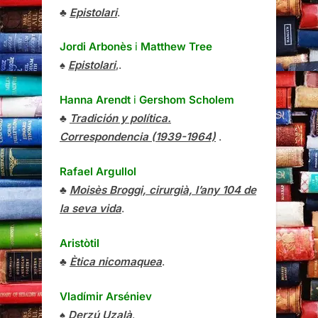
♣
Epistolari
.
Jordi Arbonès
i
Matthew Tree
♠
Epistolari
,.
Hanna Arendt
i
Gershom Scholem
♣
Tradición y política.
Correspondencia (1939-1964)
.
Rafael Argullol
♣
Moisès Broggi, cirurgià, l’any 104 de
la seva vida
.
Aristòtil
♣
Ètica nicomaquea
.
Vladímir Arséniev
♠
Derzú Uzalà
.