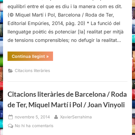
de
equilibri entre el que es diu i la manera com es dit.
Barcelona
(© Miquel Martí i Pol, Barcelona / Roda de Ter,
/
Editorial Empúries, 2014, pàg. 20) * La funció del
Roda
llenguatge poètic és potenciar [la] realitat per mitjà
de
Ter,
de tensions comprensibles; no defugir la realitat…
Miquel
Martí
“Citacions
Continua llegint
»
i
literàries
de
Pol
Barcelona
Citacions literàries
/
/
Roda
Joan
de
Ter,
Vinyoli
Miquel
Citacions literàries de Barcelona / Roda
Martí
i
Pol
de Ter, Miquel Martí i Pol / Joan Vinyoli
/
Joan
Vinyoli”
Posted
By
novembre 5, 2014
XavierSerrahima
on
a
No hi ha comentaris
Citacions