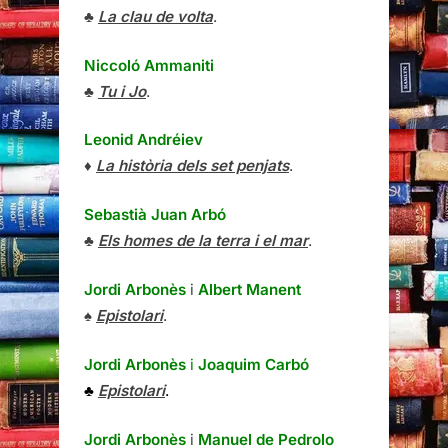
♣
La clau de volta
.
Niccoló Ammaniti
♣
Tu i Jo
.
Leonid Andréiev
♦
La història dels set penjats
.
Sebastià Juan Arbó
♣
Els homes de la terra i el mar
.
Jordi Arbonès
i
Albert Manent
♠
Epistolari
.
Jordi Arbonès
i
Joaquim Carbó
♣
Epistolari
.
Jordi Arbonès
i
Manuel de Pedrolo