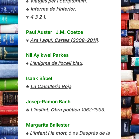
♠
Viatges per l’Scriptorium
.
♣
Informe de l’interior
.
♥
4 3 2 1
.
Paul Auster
i
J.M. Coetze
♥
Ara i aquí. Cartes (2008-2011)
.
Nii Ayikwei Parkes
♠
L’enigma de l’ocell blau
.
Isaak Bàbel
♣
La Cavalleria Roja
.
Josep-Ramon Bach
♣
L’instint. Obra poètica
1962-1993
.
Margarita Ballester
♠
L’infant i la mort
, dins
Després de la