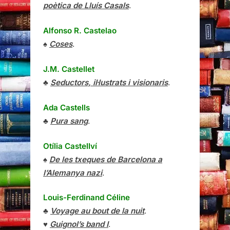
poètica de Lluís Casals
.
Alfonso R. Castelao
♠
Coses
.
J.M. Castellet
♣
Seductors, il·lustrats i visionaris
.
Ada Castells
♣
Pura sang
.
Otília Castellví
♠
De les txeques de Barcelona a
l’Alemanya nazi
.
Louis-Ferdinand Céline
♣
Voyage au bout de la nuit
.
♥
Guignol’s band I
.