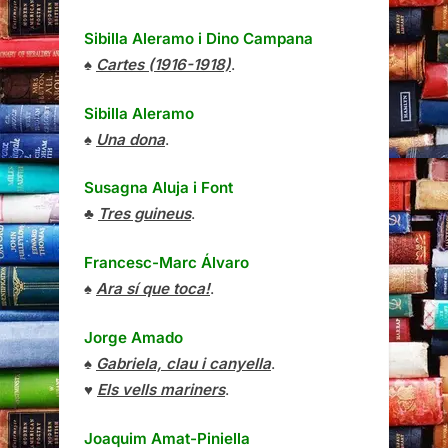
Sibilla Aleramo
i
Dino Campana
♠
Cartes (1916-1918)
.
Sibilla Aleramo
♠
Una dona
.
Susagna Aluja i Font
♣
Tres guineus
.
Francesc-Marc Álvaro
♠
Ara sí que toca!
.
Jorge Amado
♠
Gabriela, clau i canyella
.
♥
Els vells mariners
.
Joaquim Amat-Piniella