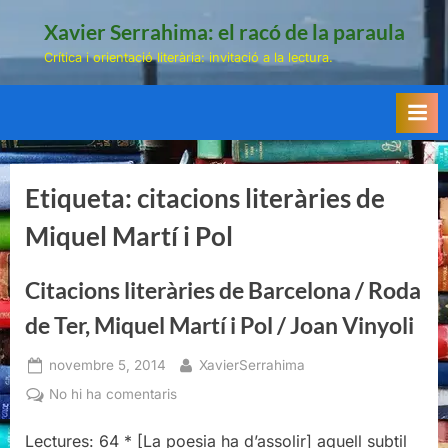
Skip
Xavier Serrahima: el racó de la paraula
to
Crítica i orientació literària: invitació a la lectura.
content
Etiqueta:
citacions literàries de
Miquel Martí i Pol
Citacions literàries de Barcelona / Roda
de Ter, Miquel Martí i Pol / Joan Vinyoli
Posted
By
novembre 5, 2014
XavierSerrahima
on
a
No hi ha comentaris
Citacions
literàries
Lectures: 64 * [La poesia ha d’assolir] aquell subtil