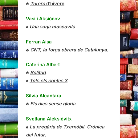
♣
Torero
d’hivern
.
Vasili Aksiónov
♠
Una saga moscovita
.
Ferran Aisa
♣
CNT, la força obrera de Catalunya
.
Caterina Albert
♣
Solitud
.
♠
Tots els contes 3
.
Sílvia Alcàntara
♣
Els dies sense glòria
.
Svetlana Aleksiévitx
♠
La pregària de Txernòbil. Crònica
del futur
.