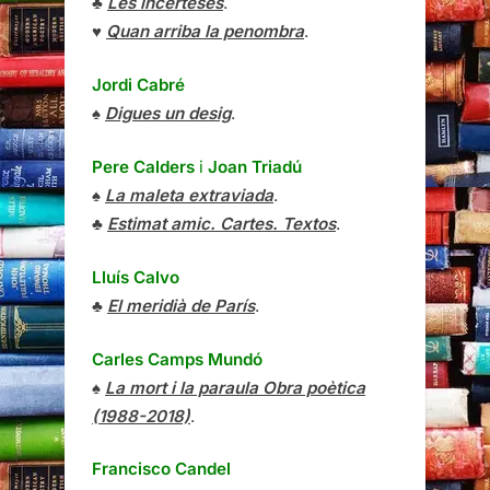
♣
Les incerteses
.
♥
Quan arriba la penombra
.
Jordi Cabré
♠
Digues un desig
.
Pere Calders
i
Joan Triadú
♠
La maleta extraviada
.
♣
Estimat amic. Cartes. Textos
.
Lluís Calvo
♣
El meridià de París
.
Carles Camps Mundó
♠
La mort i la paraula Obra poètica
(1988-2018)
.
Francisco Candel