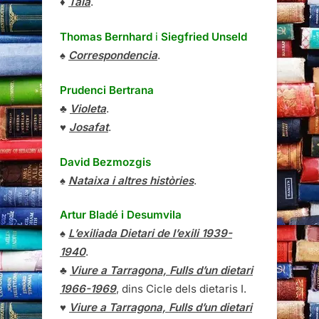
♦
Tala
.
Thomas Bernhard
i
Siegfried Unseld
♠
Correspondencia
.
Prudenci Bertrana
♣
Violeta
.
♥
Josafat
.
David Bezmozgis
♠
Nataixa i altres històries
.
Artur Bladé i Desumvila
♠
L’exiliada Dietari de l’exili 1939-
1940
.
♣
Viure a Tarragona, Fulls d’un dietari
1966-1969
, dins Cicle dels dietaris I.
♥
Viure a Tarragona, Fulls d’un dietari