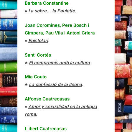
Barbara Constantine
♠
I a sobre… la Paulette
.
Joan Coromines
,
Pere Bosch i
Gimpera
,
Pau Vila
i
Antoni Griera
♠
Epistolari
.
Santi Cortés
♣
El compromís amb la cultura
.
Mia Couto
♣
La confessió de la lleona
.
Alfonso Cuatrecasas
♠
Amor y sexualidad en la antigua
roma
.
Llibert Cuatrecasas