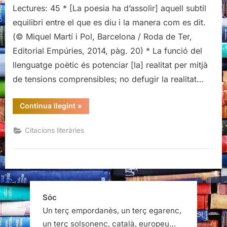
literàries
Lectures: 45 * [La poesia ha d’assolir] aquell subtil
de
equilibri entre el que es diu i la manera com es dit.
Barcelona
(© Miquel Martí i Pol, Barcelona / Roda de Ter,
/
Editorial Empúries, 2014, pàg. 20) * La funció del
Roda
llenguatge poètic és potenciar [la] realitat per mitjà
de
Ter,
de tensions comprensibles; no defugir la realitat…
Miquel
Martí
“Citacions
Continua llegint
»
i
literàries
de
Pol
Barcelona
Citacions literàries
/
/
Roda
Joan
de
Ter,
Vinyoli
Miquel
Martí
i
Pol
/
Sóc
Joan
Vinyoli”
Un terç empordanès, un terç egarenc,
un terç solsonenc, català, europeu…