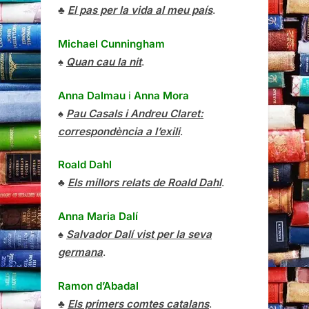
♣
El pas per la vida al meu país
.
Michael Cunningham
♠
Quan cau la nit
.
Anna Dalmau
i
Anna Mora
♠
Pau Casals i Andreu Claret:
correspondència a l’exili
.
Roald Dahl
♣
Els millors relats de Roald Dahl
.
Anna Maria Dalí
♠
Salvador Dalí vist per la seva
germana
.
Ramon d’Abadal
♣
Els primers comtes catalans
.