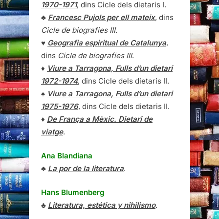
1970-1971
, dins Cicle dels dietaris I.
♣
Francesc Pujols per ell mateix
, dins
Cicle de biografies III
.
♥
Geografia espiritual de Catalunya
,
dins
Cicle de biografies III
.
♦
Viure a Tarragona, Fulls d’un dietari
1972-1974
, dins Cicle dels dietaris II.
♠
Viure a Tarragona, Fulls d’un dietari
1975-1976
, dins Cicle dels dietaris II.
♦
De França a Mèxic. Dietari de
viatge
.
Ana Blandiana
♣
La por de la literatura
.
Hans Blumenberg
♣
Literatura, estética y nihilismo
.