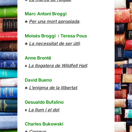
Marc Antoni Broggi
♣
Per una mort apropiada
.
Moisès Broggi
i
Teresa Pous
♣
La necessitat de ser útil
.
Anne Brontë
♠
La llogatera de Wildfell Hall
.
David Bueno
♣
L’enigma de la llibertat
.
Gesualdo Bufalino
♠
La llum i el dol
.
Charles Bukowski
♣
Correus
.