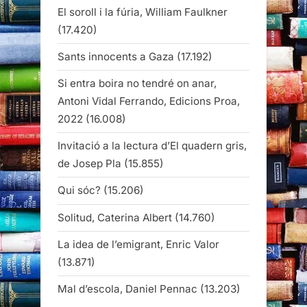
El soroll i la fúria, William Faulkner
(17.420)
Sants innocents a Gaza
(17.192)
Si entra boira no tendré on anar,
Antoni Vidal Ferrando, Edicions Proa,
2022
(16.008)
Invitació a la lectura d’El quadern gris,
de Josep Pla
(15.855)
Qui sóc?
(15.206)
Solitud, Caterina Albert
(14.760)
La idea de l’emigrant, Enric Valor
(13.871)
Mal d’escola, Daniel Pennac
(13.203)