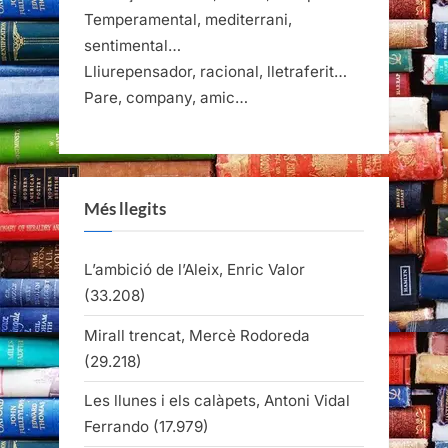
Temperamental, mediterrani,
sentimental…
Lliurepensador, racional, lletraferit…
Pare, company, amic…
Més llegits
L’ambició de l’Aleix, Enric Valor
(33.208)
Mirall trencat, Mercè Rodoreda
(29.218)
Les llunes i els calàpets, Antoni Vidal
Ferrando
(17.979)