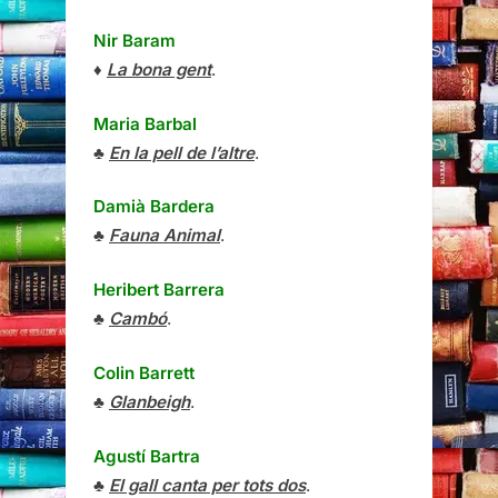
Nir Baram
♦
La bona gent
.
Maria Barbal
♣
En la pell de l’altre
.
Damià Bardera
♣
Fauna Animal
.
Heribert Barrera
♣
Cambó
.
Colin Barrett
♣
Glanbeigh
.
Agustí Bartra
♣
El gall canta per tots dos
.