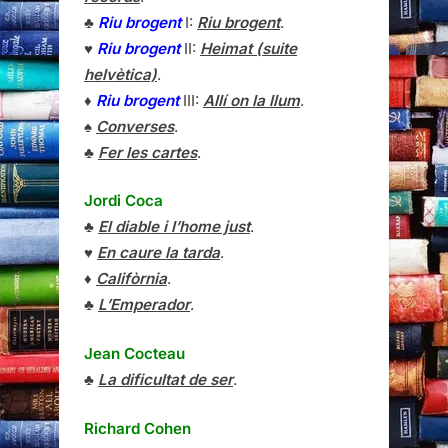
♣
Riu brogent
I:
Riu brogent
.
♥
Riu brogent
II:
Heimat (suite
helvètica)
.
♦
Riu brogent
III:
Allí on la llum
.
♠
Converses
.
♣
Fer les cartes
.
Jordi Coca
♣
El diable i l’home just
.
♥
En caure la tarda
.
♦
Califòrnia
.
♣
L’Emperador
.
Jean Cocteau
♣
La dificultat de ser
.
Richard Cohen