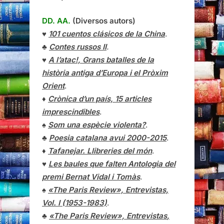
DD. AA.
(Diversos autors)
♥
101 cuentos clásicos de la China
.
♣
Contes russos II
.
♥
A l’atac!, Grans batalles de la
història antiga d’Europa i el Pròxim
Orient
.
♦
Crònica d’un país, 15 articles
imprescindibles
.
♠
Som una espècie violenta?
.
♣
Poesia catalana avui 2000-2015
.
♦
Tafanejar. Llibreries del món
.
♥
Les baules que falten Antologia del
premi Bernat Vidal i Tomàs
.
♠
«The Paris Review», Entrevistas,
Vol. I (1953-1983)
.
♣
«The Paris Review»,
Entrevistas
,