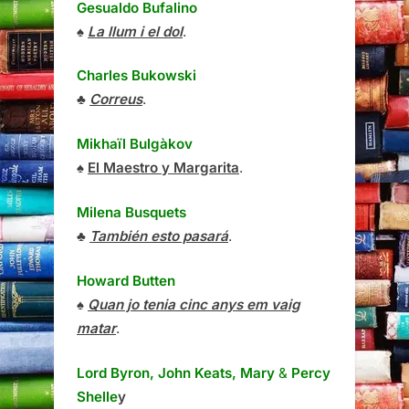
Gesualdo Bufalino
♠
La llum i el dol
.
Charles Bukowski
♣
Correus
.
Mikhaïl Bulgàkov
♠
El Maestro y Margarita
.
Milena Busquets
♣
También esto pasará
.
Howard Butten
♠
Quan jo tenia cinc anys em vaig
matar
.
Lord Byron, John Keats, Mary
&
Percy
Shelle
y