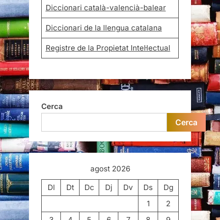
Diccionari català-valencià-balear
Diccionari de la llengua catalana
Registre de la Propietat Intel·lectual
Cerca
Cerca
agost 2026
Dl
Dt
Dc
Dj
Dv
Ds
Dg
1
2
3
4
5
6
7
8
9