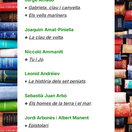
♠
Gabriela, clau i canyella
.
♥
Els vells mariners
.
Joaquim Amat-Piniella
♣
La clau de volta
.
Niccoló Ammaniti
♣
Tu i Jo
.
Leonid Andréiev
♦
La història dels set penjats
.
Sebastià Juan Arbó
♣
Els homes de la terra i el mar
.
Jordi Arbonès
i
Albert Manent
♠
Epistolari
.