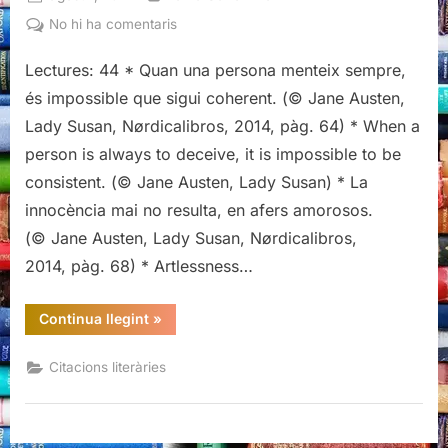
on
a
No hi ha comentaris
Citacions
Lectures: 44 * Quan una persona menteix sempre,
literàries
de
és impossible que sigui coherent. (© Jane Austen,
Lady
Lady Susan, Nørdicalibros, 2014, pàg. 64) * When a
Susan,
person is always to deceive, it is impossible to be
Jane
consistent. (© Jane Austen, Lady Susan) * La
Austen
innocència mai no resulta, en afers amorosos.
(© Jane Austen, Lady Susan, Nørdicalibros,
2014, pàg. 68) * Artlessness…
“Citacions
Continua llegint
»
literàries
de
Lady
Citacions literàries
Susan,
Jane
Austen”