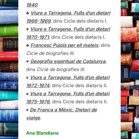
1940
.
♣
Viure a Tarragona, Fulls d’un dietari
1966-1969
, dins Cicle dels dietaris I.
♥
Viure a Tarragona, Fulls d’un dietari
1970-1971
, dins Cicle dels dietaris I.
♣
Francesc Pujols per ell mateix
, dins
Cicle de biografies III
.
♥
Geografia espiritual de Catalunya
,
dins
Cicle de biografies III
.
♦
Viure a Tarragona, Fulls d’un dietari
1972-1974
, dins Cicle dels dietaris II.
♠
Viure a Tarragona, Fulls d’un dietari
1975-1976
, dins Cicle dels dietaris II.
♦
De França a Mèxic. Dietari de
viatge
.
Ana Blandiana