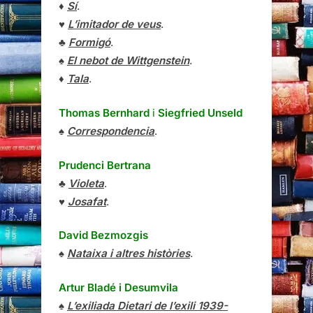
♦
Sí
.
♥
L’imitador de veus
.
♣
Formigó
.
♠
El nebot de Wittgenstein
.
♦
Tala
.
Thomas Bernhard
i
Siegfried Unseld
♠
Correspondencia
.
Prudenci Bertrana
♣
Violeta
.
♥
Josafat
.
David Bezmozgis
♠
Nataixa i altres històries
.
Artur Bladé i Desumvila
♠
L’exiliada Dietari de l’exili 1939-