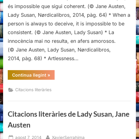
de
és impossible que sigui coherent. (© Jane Austen,
Lady
Lady Susan, Nørdicalibros, 2014, pàg. 64) * When a
Susan,
person is always to deceive, it is impossible to be
Jane
consistent. (© Jane Austen, Lady Susan) * La
Austen
innocència mai no resulta, en afers amorosos.
(© Jane Austen, Lady Susan, Nørdicalibros,
2014, pàg. 68) * Artlessness…
“Citacions
Continua llegint
»
literàries
de
Lady
Citacions literàries
Susan,
Jane
Austen”
Citacions literàries de Lady Susan, Jane
Austen
Posted
By
agost 7, 2014
XavierSerrahima