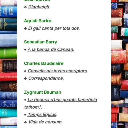
♣
Glanbeigh
.
Agustí Bartra
♣
El gall canta per tots dos
.
Sebastian Barry
♠
A la banda de Canaan
.
Charles Baudelaire
♠
Consells als joves escriptors
.
♣
Correspondance
.
Zygmunt Bauman
♦
La riquesa d’uns quants beneficia
tothom?
.
♠
Temps líquids
.
♣
Vida de consum
.