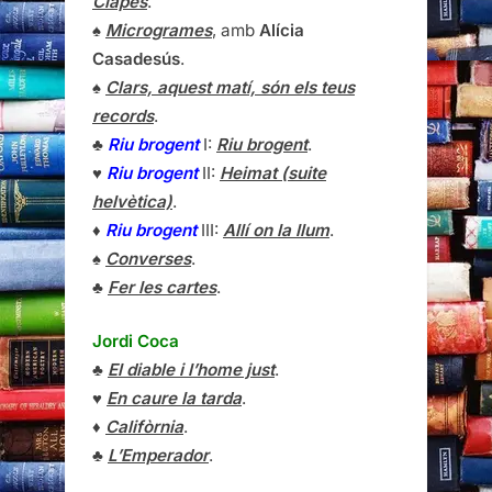
Clapés
.
♠
Microgrames
, amb
Alícia
Casadesús
.
♠
Clars, aquest matí, són els teus
records
.
♣
Riu brogent
I:
Riu brogent
.
♥
Riu brogent
II:
Heimat (suite
helvètica)
.
♦
Riu brogent
III:
Allí on la llum
.
♠
Converses
.
♣
Fer les cartes
.
Jordi Coca
♣
El diable i l’home just
.
♥
En caure la tarda
.
♦
Califòrnia
.
♣
L’Emperador
.