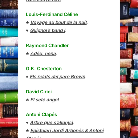
Louis-Ferdinand Céline
♣
Voyage au bout de la nuit
.
♥
Guignol’s band I
.
Raymond Chandler
♣
Adéu, nena
.
G.K. Chesterton
♦
Els relats del pare Brown
.
David Cirici
♣
El setè àngel
.
Antoni Clapés
♥
Arbre que s’allunyà
.
♣
Epistolari Jordi Arbonès & Antoni