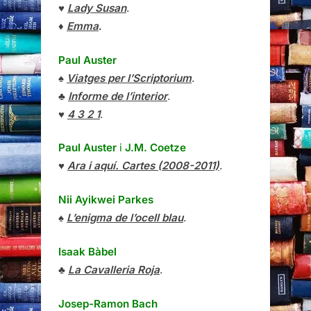
♥
Lady Susan
.
♦
Emma
.
Paul Auster
♠
Viatges per l’Scriptorium
.
♣
Informe de l’interior
.
♥
4 3 2 1
.
Paul Auster
i
J.M. Coetze
♥
Ara i aquí. Cartes (2008-2011)
.
Nii Ayikwei Parkes
♠
L’enigma de l’ocell blau
.
Isaak Bàbel
♣
La Cavalleria Roja
.
Josep-Ramon Bach