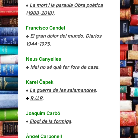
♠
La mort i la paraula Obra poètica
(1988-2018)
.
Francisco Candel
♣
El gran dolor del mundo. Diarios
1944-1975
.
Neus Canyelles
♣
Mai no sé què fer fora de casa
.
Karel Čapek
♠
La guerra de les salamandres
.
♣
R.U.R
.
Joaquim Carbó
♠
Elogi de la formiga
.
Àngel Carbonell