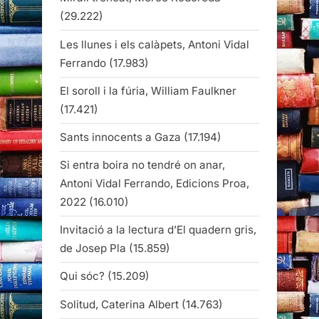
(29.222)
Les llunes i els calàpets, Antoni Vidal
Ferrando
(17.983)
El soroll i la fúria, William Faulkner
(17.421)
Sants innocents a Gaza
(17.194)
Si entra boira no tendré on anar,
Antoni Vidal Ferrando, Edicions Proa,
2022
(16.010)
Invitació a la lectura d’El quadern gris,
de Josep Pla
(15.859)
Qui sóc?
(15.209)
Solitud, Caterina Albert
(14.763)