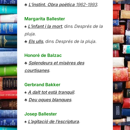
♣
L’instint. Obra poètica
1962-1993
.
Margarita Ballester
♠
L’infant i la mort
, dins
Després de la
pluja
.
♣
Els ulls
, dins
Després de la pluja
.
Honoré de Balzac
♣
Splendeurs et misères des
courtisanes
.
Gerbrand Bakker
♠
A dalt tot està tranquil
.
♣
Deu oques blanques
.
Josep Ballester
♠
L’agitació de l’escriptura
.