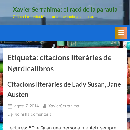
Skip
Xavier Serrahima: el racó de la paraula
to
Crítica i orientació literària: invitació a la lectura.
content
Etiqueta:
citacions literàries de
Nørdicalibros
Citacions literàries de Lady Susan, Jane
Austen
Posted
By
agost 7, 2014
XavierSerrahima
on
a
No hi ha comentaris
Citacions
Lectures: 50 * Quan una persona menteix sempre,
literàries