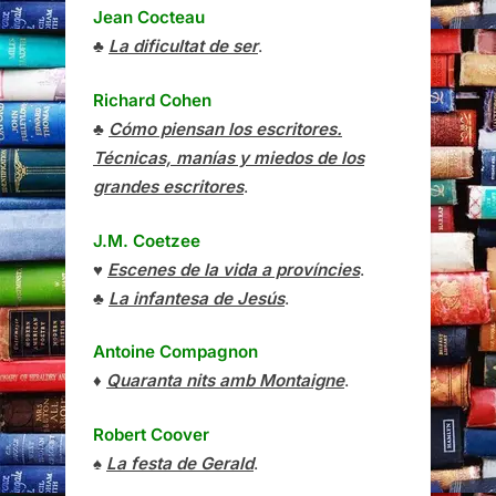
Jean Cocteau
♣
La dificultat de ser
.
Richard Cohen
♣
Cómo piensan los escritores.
Técnicas, manías y miedos de los
grandes escritores
.
J.M. Coetzee
♥
Escenes de la vida a províncies
.
♣
La infantesa de Jesús
.
Antoine Compagnon
♦
Quaranta nits amb Montaigne
.
Robert Coover
♠
La festa de Gerald
.