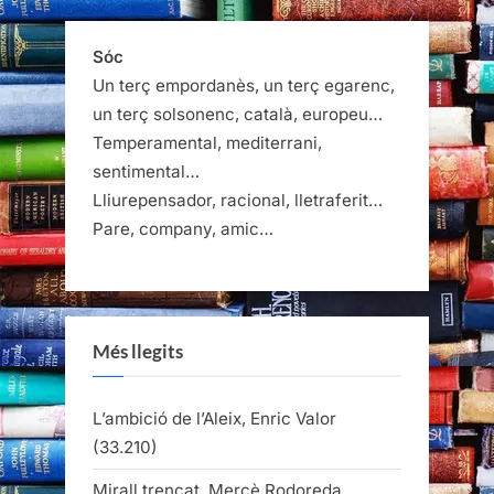
Sóc
Un terç empordanès, un terç egarenc,
un terç solsonenc, català, europeu…
Temperamental, mediterrani,
sentimental…
Lliurepensador, racional, lletraferit…
Pare, company, amic…
Més llegits
L’ambició de l’Aleix, Enric Valor
(33.210)
Mirall trencat, Mercè Rodoreda