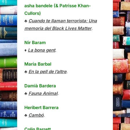
asha bandele (& Patrisse Khan-
Cullors)
♣
Cuando te llaman terrorista: Una
memoria del Black Lives Matter
.
Nir Baram
♦
La bona gent
.
Maria Barbal
♣
En la pell de l’altre
.
Damià Bardera
♣
Fauna Animal
.
Heribert Barrera
♣
Cambó
.
Colin Barrett