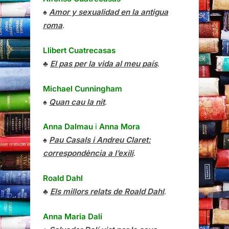
♠
Amor y sexualidad en la antigua
roma
.
Llibert Cuatrecasas
♣
El pas per la vida al meu país
.
Michael Cunningham
♠
Quan cau la nit
.
Anna Dalmau
i
Anna Mora
♠
Pau Casals i Andreu Claret:
correspondència a l’exili
.
Roald Dahl
♣
Els millors relats de Roald Dahl
.
Anna Maria Dalí