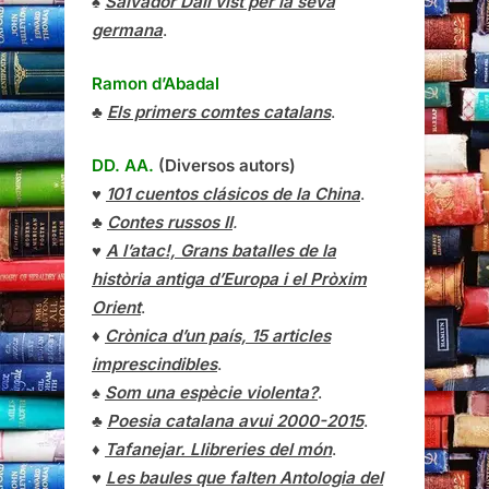
♠
Salvador Dalí vist per la seva
germana
.
Ramon d’Abadal
♣
Els primers comtes catalans
.
DD. AA.
(Diversos autors)
♥
101 cuentos clásicos de la China
.
♣
Contes russos II
.
♥
A l’atac!, Grans batalles de la
història antiga d’Europa i el Pròxim
Orient
.
♦
Crònica d’un país, 15 articles
imprescindibles
.
♠
Som una espècie violenta?
.
♣
Poesia catalana avui 2000-2015
.
♦
Tafanejar. Llibreries del món
.
♥
Les baules que falten Antologia del