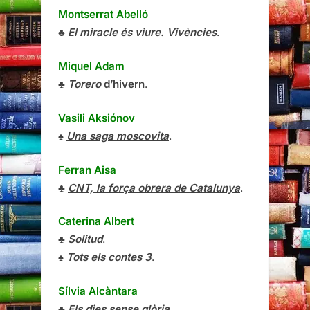
Montserrat Abelló
♣
El miracle és viure. Vivències
.
Miquel Adam
♣
Torero
d’hivern
.
Vasili Aksiónov
♠
Una saga moscovita
.
Ferran Aisa
♣
CNT, la força obrera de Catalunya
.
Caterina Albert
♣
Solitud
.
♠
Tots els contes 3
.
Sílvia Alcàntara
♣
Els dies sense glòria
.