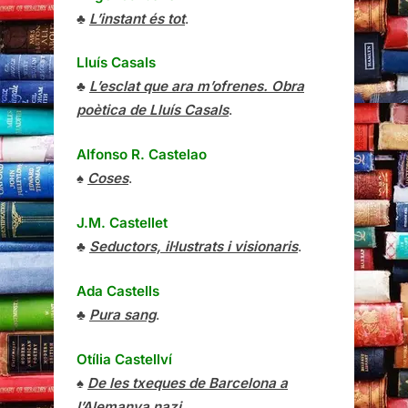
♣
L’instant és tot
.
Lluís Casals
♣
L’esclat que ara m’ofrenes. Obra
poètica de Lluís Casals
.
Alfonso R. Castelao
♠
Coses
.
J.M. Castellet
♣
Seductors, il·lustrats i visionaris
.
Ada Castells
♣
Pura sang
.
Otília Castellví
♠
De les txeques de Barcelona a
l’Alemanya nazi
.