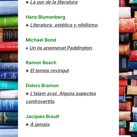
♣
La por de la literatura
.
Hans Blumenberg
♣
Literatura, estética y nihilismo
.
Michael Bond
♠
Un ós anomenat Paddington
.
Ramon Bosch
♣
El temps revingut
.
Dolors Bramon
♣
L’islam avui. Alguns aspectes
controvertits
.
Jacques Brault
♣
À jamais
.