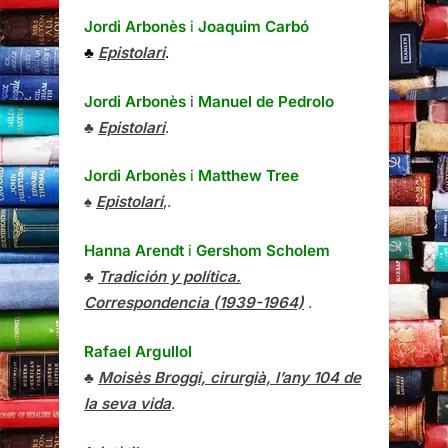
Jordi Arbonès
i
Joaquim Carbó
♣
Epistolari
.
Jordi Arbonès
i
Manuel de Pedrolo
♣
Epistolari
.
Jordi Arbonès
i
Matthew Tree
♠
Epistolari
,.
Hanna Arendt
i
Gershom Scholem
♣
Tradición y política.
Correspondencia (1939-1964)
.
Rafael Argullol
♣
Moisès Broggi, cirurgià, l’any 104 de
la seva vida
.