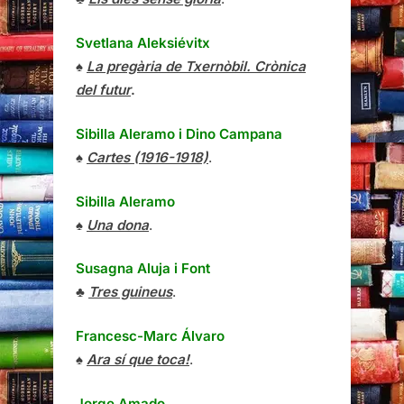
Svetlana Aleksiévitx
♠
La pregària de Txernòbil. Crònica
del futur
.
Sibilla Aleramo
i
Dino Campana
♠
Cartes (1916-1918)
.
Sibilla Aleramo
♠
Una dona
.
Susagna Aluja i Font
♣
Tres guineus
.
Francesc-Marc Álvaro
♠
Ara sí que toca!
.
Jorge Amado