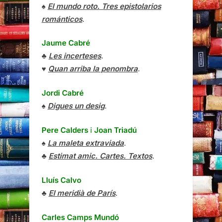
♠
El mundo roto. Tres epistolarios
románticos
.
Jaume Cabré
♣
Les incerteses
.
♥
Quan arriba la penombra
.
Jordi Cabré
♠
Digues un desig
.
Pere Calders
i
Joan Triadú
♠
La maleta extraviada
.
♣
Estimat amic. Cartes. Textos
.
Lluís Calvo
♣
El meridià de París
.
Carles Camps Mundó