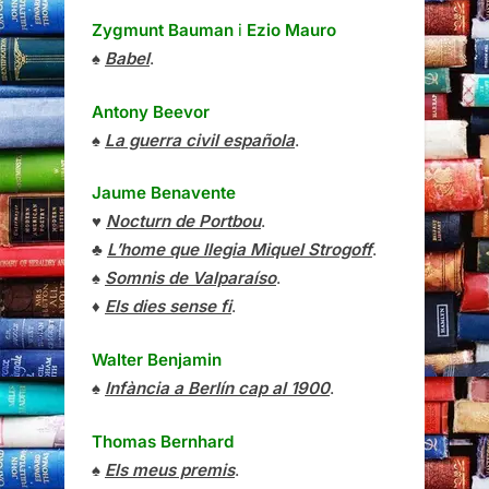
Zygmunt Bauman
i
Ezio Mauro
♠
Babel
.
Antony Beevor
♠
La guerra civil española
.
Jaume Benavente
♥
Nocturn de Portbou
.
♣
L’home que llegia Miquel Strogoff
.
♠
Somnis de Valparaíso
.
♦
Els dies sense fi
.
Walter Benjamin
♠
Infància a Berlín cap al 1900
.
Thomas Bernhard
♠
Els meus premis
.