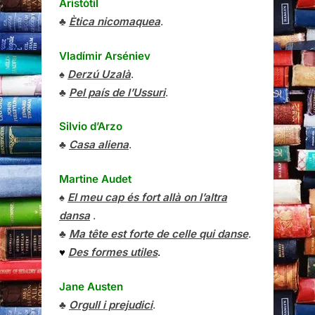
Aristòtil
♣
Ètica nicomaquea
.
Vladímir Arséniev
♠
Derzú Uzalà
.
♣
Pel país de l’Ussuri
.
Silvio d’Arzo
♣
Casa aliena
.
Martine Audet
♠
El meu cap és fort allà on l’altra
dansa
.
♣
Ma tête est forte de celle qui danse
.
♥
Des formes utiles
.
Jane Austen
♣
Orgull i prejudici
.