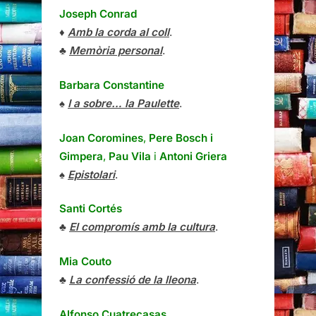
Joseph Conrad
♦
Amb la corda al coll
.
♣
Memòria personal
.
Barbara Constantine
♠
I a sobre… la Paulette
.
Joan Coromines
,
Pere Bosch i
Gimpera
,
Pau Vila
i
Antoni Griera
♠
Epistolari
.
Santi Cortés
♣
El compromís amb la cultura
.
Mia Couto
♣
La confessió de la lleona
.
Alfonso Cuatrecasas